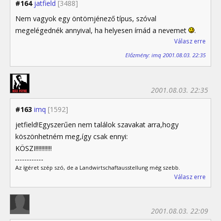
#164
jatfield
[3488]
Nem vagyok egy öntömjénező típus, szóval
megelégednék annyival, ha helyesen írnád a nevemet
.
Válasz erre
Előzmény: imq 2001.08.03. 22:35
2001.08.03. 22:35
#163
imq
[1592]
jetfield!Egyszerűen nem találok szavakat arra,hogy
köszönhetném meg,így csak ennyi:
KÖSZI!!!!!!!!!!!
Az ígéret szép szó, de a Landwirtschaftausstellung még szebb.
Válasz erre
2001.08.03. 22:09