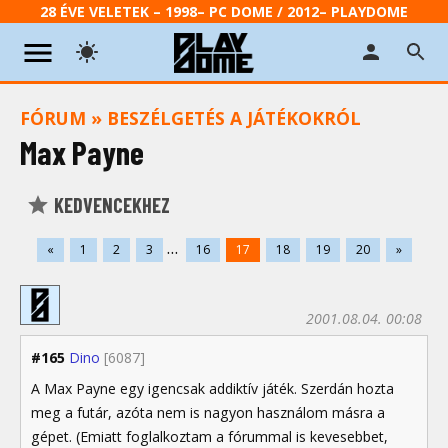
28 ÉVE VELETEK – 1998– PC DOME / 2012– PLAYDOME
FÓRUM
»
BESZÉLGETÉS A JÁTÉKOKRÓL
Max Payne
KEDVENCEKHEZ
...
«
1
2
3
16
17
18
19
20
»
2001.08.04. 00:08
#165
Dino
[6087]
A Max Payne egy igencsak addiktív játék. Szerdán hozta
meg a futár, azóta nem is nagyon használom másra a
gépet. (Emiatt foglalkoztam a fórummal is kevesebbet,