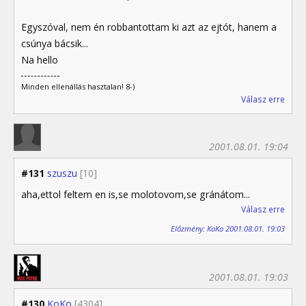
Egyszóval, nem én robbantottam ki azt az ejtót, hanem a
csúnya bácsik...
Na hello
Minden ellenállás hasztalan! 8-)
Válasz erre
2001.08.01. 19:04
#131
szuszu
[10]
aha,ettol feltem en is,se molotovom,se gránátom...
Válasz erre
Előzmény: KoKo 2001.08.01. 19:03
2001.08.01. 19:03
#130
KoKo
[4304]