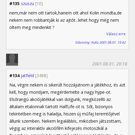
#135
szuszu
[10]
nem,már nem ott tartok,hanem ott ahol Kolin mondta,de
nekem nem robbantják ki az ajtót...lehet hogy még nem
öltem meg mindenkit ?
Válasz erre
Előzmény: KoKo 2001.08.01. 19:42
2001.08.01. 20:18
#134
jatfield
[3488]
Na, végre nekem is sikerült hozzájutnom a játékhoz, és azt
kell, hogy mondjam, megérdemelte a nagy hype-ot.
Elsőrangú akciójátékkal van dolgunk, megközelíti az
általam etalonnak tartott HalfLife-ot is. Sőt, bizonyos
tekintetben meg is haladja, hiszen új műfaj teremtőjével
állunk szemben. Nekem legalábbis, miközben játszottam,
végig az interaktív akciófilm kifejezés motoszkál a