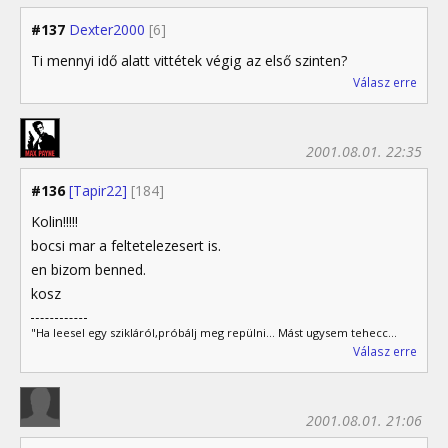
#137
Dexter2000
[6]
Ti mennyi idő alatt vittétek végig az első szinten?
Válasz erre
2001.08.01. 22:35
#136
[Tapir22]
[184]
Kolin!!!!!
bocsi mar a feltetelezesert is.
en bizom benned.
kosz
"Ha leesel egy szikláról,próbálj meg repülni... Mást ugysem tehecc...
Válasz erre
2001.08.01. 21:06