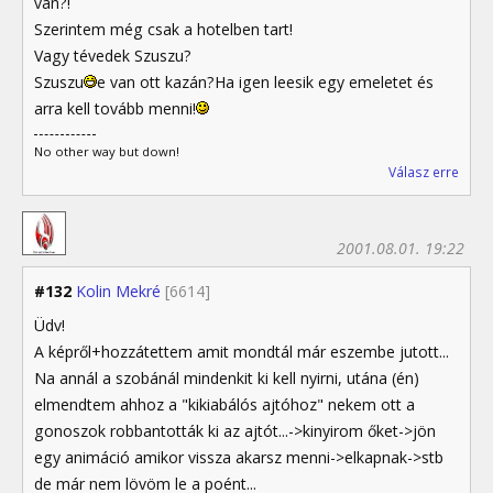
van?!
Szerintem még csak a hotelben tart!
Vagy tévedek Szuszu?
Szuszu
e van ott kazán?Ha igen leesik egy emeletet és
arra kell tovább menni!
No other way but down!
Válasz erre
2001.08.01. 19:22
#132
Kolin Mekré
[6614]
Üdv!
A képről+hozzátettem amit mondtál már eszembe jutott...
Na annál a szobánál mindenkit ki kell nyirni, utána (én)
elmendtem ahhoz a "kikiabálós ajtóhoz" nekem ott a
gonoszok robbantották ki az ajtót...->kinyirom őket->jön
egy animáció amikor vissza akarsz menni->elkapnak->stb
de már nem lövöm le a poént...