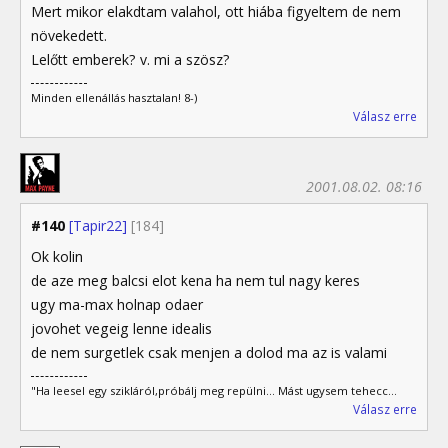
Mert mikor elakdtam valahol, ott hiába figyeltem de nem
növekedett.
Lelőtt emberek? v. mi a szösz?
Minden ellenállás hasztalan! 8-)
Válasz erre
2001.08.02. 08:16
#140
[Tapir22]
[184]
Ok kolin
de aze meg balcsi elot kena ha nem tul nagy keres
ugy ma-max holnap odaer
jovohet vegeig lenne idealis
de nem surgetlek csak menjen a dolod ma az is valami
"Ha leesel egy szikláról,próbálj meg repülni... Mást ugysem tehecc...
Válasz erre