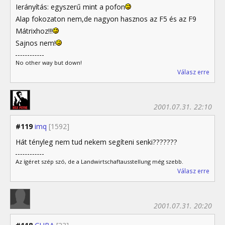
Ierányítás: egyszerű mint a pofon
Alap fokozaton nem,de nagyon hasznos az F5 és az F9
Mátrixhoz!!!
Sajnos nem!
No other way but down!
Válasz erre
2001.07.31. 22:10
#119
imq
[1592]
Hát tényleg nem tud nekem segíteni senki???????
Az ígéret szép szó, de a Landwirtschaftausstellung még szebb.
Válasz erre
2001.07.31. 20:20