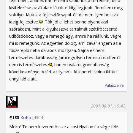
fejemben, aminek bár rettentő sablonos a története, de a
kivitelezése az általam látott eddigi legjobb. Remélem még
sok ilyet látunk a fejlesztőcsapattól, de nem ilyen hosszú
ideig fejlesztve
. Tök jól el lehet benne olyanokkal
szórakozni, mint a kilyukasztva tartalmát szétfröccsentő
üdítősdoboz, vagy a remegő ágy, amire ha ráállunk, végre
mi is remegünk. Az egyetlen dolog, ami zavar engem az a
főszereplő néha darabos mozgása. Sajna ez nem
természetes darabosság (ami egy ilyen termetű embertől
nem is természetes
, hanem valami gondatlanság
következménye. Azért az ilyesmit ki lehetett volna iktatni
ennyi idő alatt...
Válasz erre
2001.08.01. 19:42
#133
KoKo
[4304]
Mekré:Te nem kevered össze a kastélyal ami a vége felé