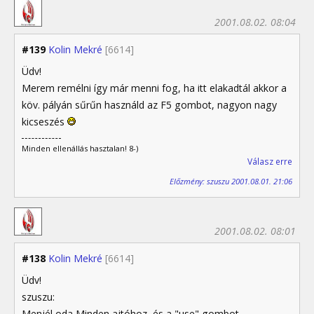
2001.08.02. 08:04
#139
Kolin Mekré
[6614]
Üdv!
Merem remélni így már menni fog, ha itt elakadtál akkor a
köv. pályán sűrűn használd az F5 gombot, nagyon nagy
kicseszés
Minden ellenállás hasztalan! 8-)
Válasz erre
Előzmény: szuszu 2001.08.01. 21:06
2001.08.02. 08:01
#138
Kolin Mekré
[6614]
Üdv!
szuszu:
Menjél oda Minden ajtóhoz, és a "use" gombot