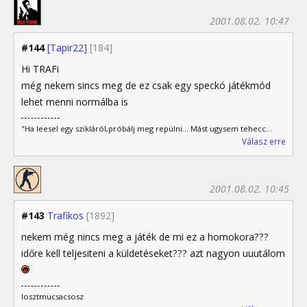
2001.08.02. 10:47
#144
[Tapir22]
[184]
Hi TRAFi
még nekem sincs meg de ez csak egy speckó játékmód
lehet menni normálba is
"Ha leesel egy szikláról,próbálj meg repülni... Mást ugysem tehecc...
Válasz erre
2001.08.02. 10:45
#143
Trafikos
[1892]
nekem még nincs meg a játék de mi ez a homokora???
időre kell teljesiteni a küldetéseket??? azt nagyon uuutálom
losztmucsacsosz