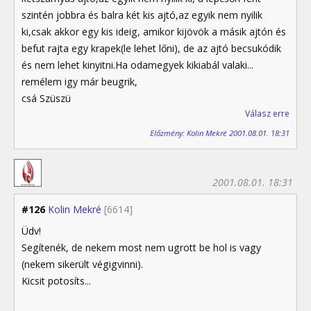
szintén jobbra és balra két kis ajtó,az egyik nem nyilik
ki,csak akkor egy kis ideig, amikor kijövök a másik ajtón és
befut rajta egy krapek(le lehet lőni), de az ajtó becsukódik
és nem lehet kinyitni.Ha odamegyek kikiabál valaki...
remélem igy már beugrik,
csá Szüszü
Válasz erre
Előzmény: Kolin Mekré 2001.08.01. 18:31
2001.08.01. 18:31
#126
Kolin Mekré
[6614]
Üdv!
Segítenék, de nekem most nem ugrott be hol is vagy
(nekem sikerült végigvinni).
Kicsit potosíts...