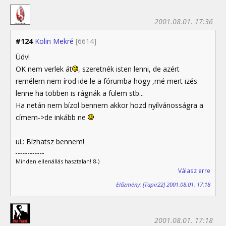
2001.08.01. 17:36
#124
Kolin Mekré
[6614]
Üdv!
OK nem verlek át
, szeretnék isten lenni, de azért
remélem nem írod ide le a fórumba hogy ,mé mert izés
lenne ha többen is rágnák a fülem stb...
Ha netán nem bízol bennem akkor hozd nyílvánosságra a
címem->de inkább ne
ui.: Bízhatsz bennem!
Minden ellenállás hasztalan! 8-)
Válasz erre
Előzmény: [Tapir22] 2001.08.01. 17:18
2001.08.01. 17:18