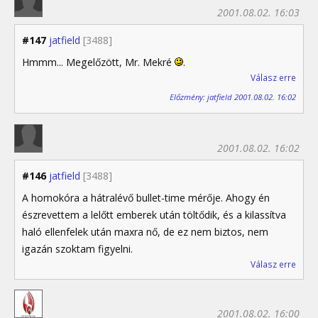
2001.08.02. 16:03
#147
jatfield
[3488]
Hmmm... Megelőzött, Mr. Mekré
.
Válasz erre
Előzmény: jatfield 2001.08.02. 16:02
2001.08.02. 16:02
#146
jatfield
[3488]
A homokóra a hátralévő bullet-time mérője. Ahogy én
észrevettem a lelőtt emberek után töltődik, és a kilassítva
haló ellenfelek után maxra nő, de ez nem biztos, nem
igazán szoktam figyelni.
Válasz erre
2001.08.02. 16:00