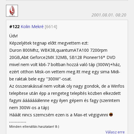
2001.08.01. 08:20
#122
Kolin Mekré
[6614]
Üdv!
Képzeljétek tegnap előtt megvettem ezt:
Duron 800Mhz, WBK38,quantumATA100 7200rpm
20GB,Abit Geforce2MX 32MB, SB128 Pioneer16* DVD
mivel nem volt kb6-7 boltban hozzá való táp (300W)+ház,
ezért otthon Misk-on vettem meg.Itt meg egy sima Midi-
be raktak bele egy "300W"-osat.
Az összerakással nem voltak oly nagy gondok, de a Winfos
telepítese után épp a rengeteg telepítés közben elkezdett
fagyni ááááááálenne egy ilyen gépem és fagy (szerintem
nem 300W-os a táp)
Hááát nincs szerncsém ezen is a Max-et végigvinni
Minden ellenállás hasztalan! 8-)
Válasz erre