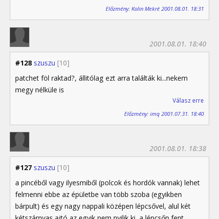
Előzmény: Kolin Mekré 2001.08.01. 18:31
2001.08.01. 18:40
#128
szuszu
[10]
patchet föl raktad?, állitólag ezt arra találták ki...nekem
megy nélküle is
Válasz erre
Előzmény: imq 2001.07.31. 18:40
2001.08.01. 18:38
#127
szuszu
[10]
a pincéből vagy ilyesmiből (polcok és hordók vannak) lehet
felmenni ebbe az épületbe van több szoba (egyikben
bárpult) és egy nagy nappali középen lépcsővel, alul két
kétszárnyas ajtó,az egyik nem nyilik ki, a lépcsőn fent