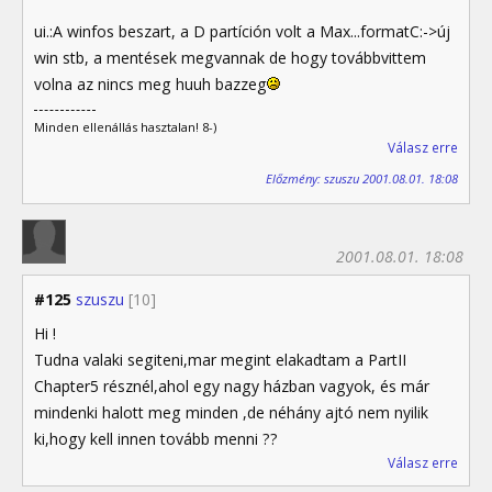
ui.:A winfos beszart, a D partíción volt a Max...formatC:->új
win stb, a mentések megvannak de hogy továbbvittem
volna az nincs meg huuh bazzeg
Minden ellenállás hasztalan! 8-)
Válasz erre
Előzmény: szuszu 2001.08.01. 18:08
2001.08.01. 18:08
#125
szuszu
[10]
Hi !
Tudna valaki segiteni,mar megint elakadtam a PartII
Chapter5 résznél,ahol egy nagy házban vagyok, és már
mindenki halott meg minden ,de néhány ajtó nem nyilik
ki,hogy kell innen tovább menni ??
Válasz erre