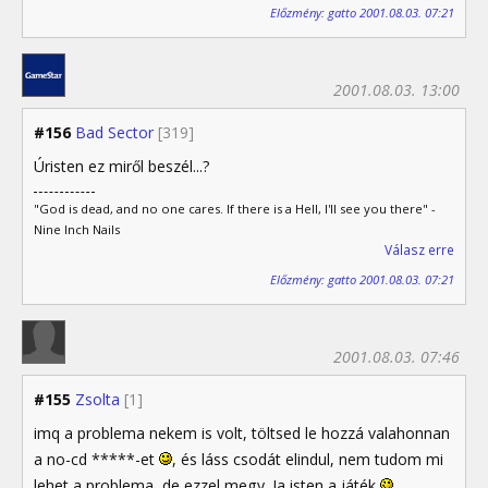
Előzmény: gatto 2001.08.03. 07:21
2001.08.03. 13:00
#156
Bad Sector
[319]
Úristen ez miről beszél...?
"God is dead, and no one cares. If there is a Hell, I'll see you there" -
Nine Inch Nails
Válasz erre
Előzmény: gatto 2001.08.03. 07:21
2001.08.03. 07:46
#155
Zsolta
[1]
imq a problema nekem is volt, töltsed le hozzá valahonnan
a no-cd *****-et
, és láss csodát elindul, nem tudom mi
lehet a problema, de ezzel megy. Ja isten a játék