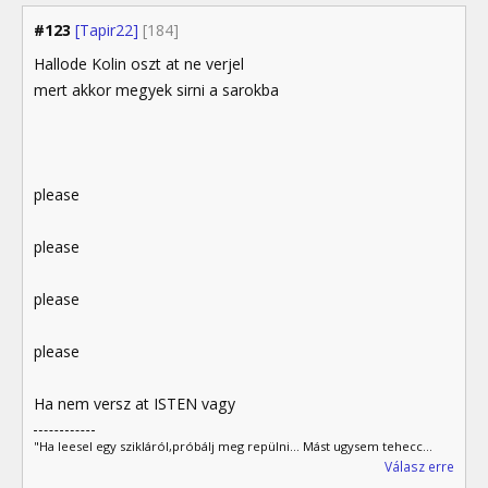
#123
[Tapir22]
[184]
Hallode Kolin oszt at ne verjel
mert akkor megyek sirni a sarokba
please
please
please
please
Ha nem versz at ISTEN vagy
"Ha leesel egy szikláról,próbálj meg repülni... Mást ugysem tehecc...
Válasz erre