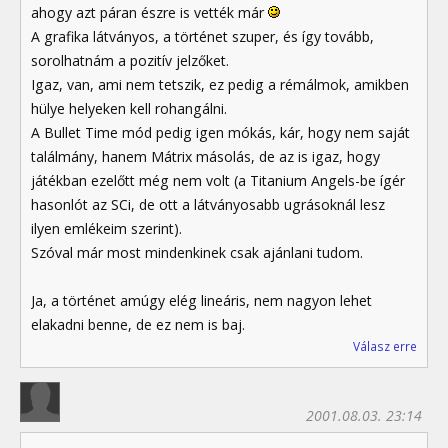
ahogy azt páran észre is vették már
A grafika látványos, a történet szuper, és így tovább,
sorolhatnám a pozitív jelzőket.
Igaz, van, ami nem tetszik, ez pedig a rémálmok, amikben
hülye helyeken kell rohangálni.
A Bullet Time mód pedig igen mókás, kár, hogy nem saját
találmány, hanem Mátrix másolás, de az is igaz, hogy
játékban ezelőtt még nem volt (a Titanium Angels-be ígér
hasonlót az SCi, de ott a látványosabb ugrásoknál lesz
ilyen emlékeim szerint).
Szóval már most mindenkinek csak ajánlani tudom.
Ja, a történet amúgy elég lineáris, nem nagyon lehet
elakadni benne, de ez nem is baj.
Válasz erre
2001.08.03. 23:14