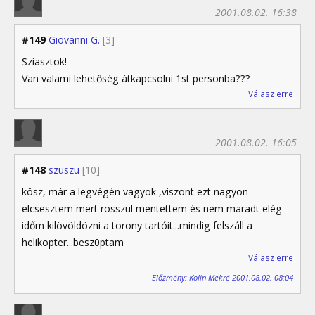
2001.08.02. 16:38
#149
Giovanni G.
[3]
Sziasztok!
Van valami lehetőség átkapcsolni 1st personba???
Válasz erre
2001.08.02. 16:05
#148
szuszu
[10]
kösz, már a legvégén vagyok ,viszont ezt nagyon
elcsesztem mert rosszul mentettem és nem maradt elég
időm kilövöldözni a torony tartóit...mindig felszáll a
helikopter...besz0ptam
Válasz erre
Előzmény: Kolin Mekré 2001.08.02. 08:04