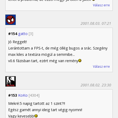
Válasz erre
2001.08.03. 07:21
#154
gatto
[3]
Jó Reggelt!
Lerántottam a FPS-t, de még öllég bugos a srác. Szegény
max kiles a textúra mögül a semmibe...
v0.6 fázisban tart, ezért még van remény
Válasz erre
2001.08.02. 23:30
#153
KoKo
[4304]
Mekré:5 napig tartott az 1 szint?!!
Egész gamét annyi ideig tart végig nyomni!
Vagy kevesebb!