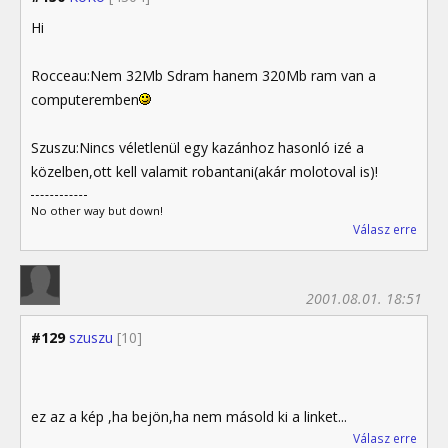
Hi
Rocceau:Nem 32Mb Sdram hanem 320Mb ram van a
computeremben
Szuszu:Nincs véletlenül egy kazánhoz hasonló izé a
közelben,ott kell valamit robantani(akár molotoval is)!
No other way but down!
Válasz erre
2001.08.01. 18:51
#129
szuszu
[10]
ez az a kép ,ha bejön,ha nem másold ki a linket...
Válasz erre