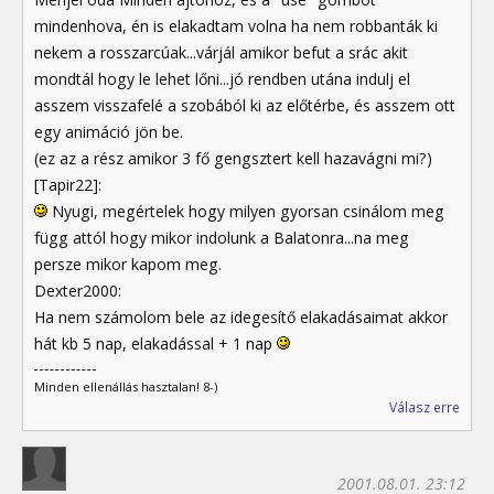
mindenhova, én is elakadtam volna ha nem robbanták ki
nekem a rosszarcúak...várjál amikor befut a srác akit
mondtál hogy le lehet lőni...jó rendben utána indulj el
asszem visszafelé a szobából ki az előtérbe, és asszem ott
egy animáció jön be.
(ez az a rész amikor 3 fő gengsztert kell hazavágni mi?)
[Tapir22]:
Nyugi, megértelek hogy milyen gyorsan csinálom meg
függ attól hogy mikor indolunk a Balatonra...na meg
persze mikor kapom meg.
Dexter2000:
Ha nem számolom bele az idegesítő elakadásaimat akkor
hát kb 5 nap, elakadással + 1 nap
Minden ellenállás hasztalan! 8-)
Válasz erre
2001.08.01. 23:12