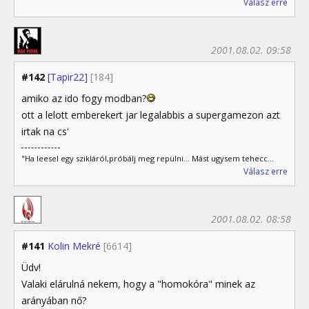
Válasz erre
2001.08.02. 09:58
#142
[Tapir22]
[184]
amiko az ido fogy modban?
ott a lelott emberekert jar legalabbis a supergamezon azt
irtak na cs'
"Ha leesel egy szikláról,próbálj meg repülni... Mást ugysem tehecc...
Válasz erre
2001.08.02. 08:58
#141
Kolin Mekré
[6614]
Üdv!
Valaki elárulná nekem, hogy a "homokóra" minek az
arányában nő?