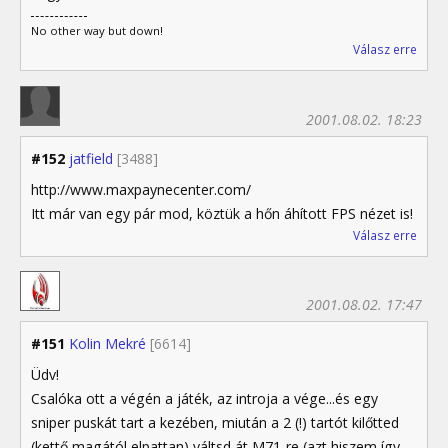
No other way but down!
Válasz erre
2001.08.02. 18:23
#152
jatfield
[3488]
http://www.maxpaynecenter.com/
Itt már van egy pár mod, köztük a hőn áhított FPS nézet is!
Válasz erre
2001.08.02. 17:47
#151
Kolin Mekré
[6614]
Üdv!
Csalóka ott a végén a játék, az introja a vége...és egy
sniper puskát tart a kezében, miután a 2 (!) tartót kilőtted
(kettő magától elpattan) váltsd át M71-re (azt hiszem így