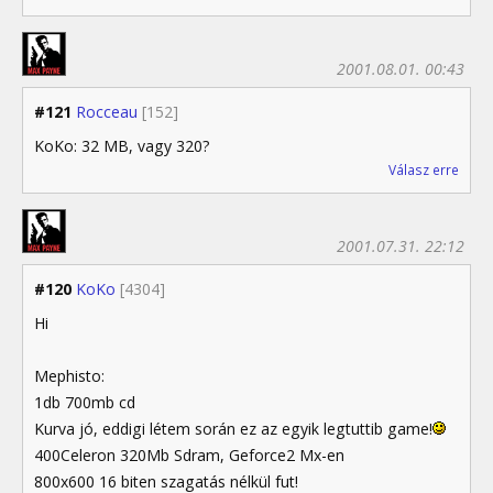
2001.08.01. 00:43
#121
Rocceau
[152]
KoKo: 32 MB, vagy 320?
Válasz erre
2001.07.31. 22:12
#120
KoKo
[4304]
Hi
Mephisto:
1db 700mb cd
Kurva jó, eddigi létem során ez az egyik legtuttib game!
400Celeron 320Mb Sdram, Geforce2 Mx-en
800x600 16 biten szagatás nélkül fut!