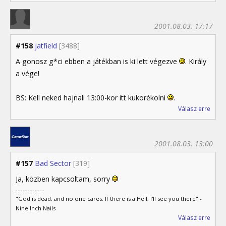
2001.08.03. 17:17
#158
jatfield
[3488]
A gonosz g*ci ebben a játékban is ki lett végezve
. Király
a vége!
BS: Kell neked hajnali 13:00-kor itt kukorékolni
.
Válasz erre
2001.08.03. 13:00
#157
Bad Sector
[319]
Ja, közben kapcsoltam, sorry
"God is dead, and no one cares. If there is a Hell, I'll see you there" -
Nine Inch Nails
Válasz erre