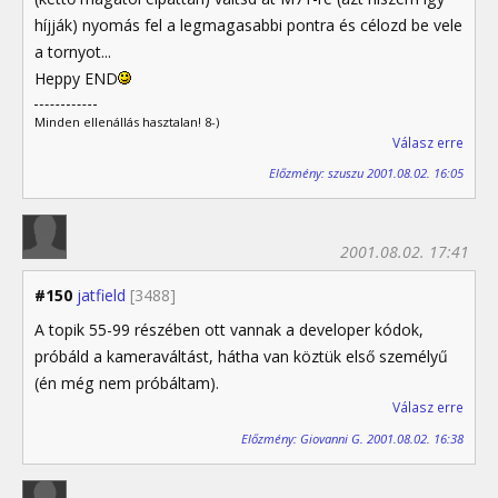
híjják) nyomás fel a legmagasabbi pontra és célozd be vele
a tornyot...
Heppy END
Minden ellenállás hasztalan! 8-)
Válasz erre
Előzmény: szuszu 2001.08.02. 16:05
2001.08.02. 17:41
#150
jatfield
[3488]
A topik 55-99 részében ott vannak a developer kódok,
próbáld a kameraváltást, hátha van köztük első személyű
(én még nem próbáltam).
Válasz erre
Előzmény: Giovanni G. 2001.08.02. 16:38