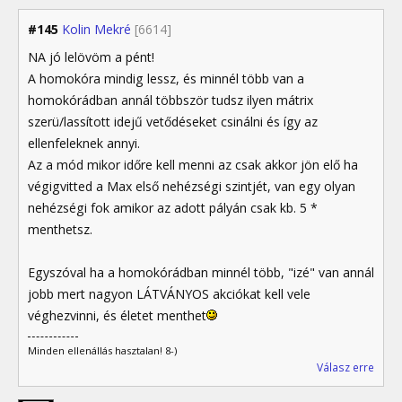
#145
Kolin Mekré
[6614]
NA jó lelövöm a pént!
A homokóra mindig lessz, és minnél több van a
homokórádban annál többször tudsz ilyen mátrix
szerü/lassított idejű vetődéseket csinálni és így az
ellenfeleknek annyi.
Az a mód mikor időre kell menni az csak akkor jön elő ha
végigvitted a Max első nehézségi szintjét, van egy olyan
nehézségi fok amikor az adott pályán csak kb. 5 *
menthetsz.
Egyszóval ha a homokórádban minnél több, "izé" van annál
jobb mert nagyon LÁTVÁNYOS akciókat kell vele
véghezvinni, és életet menthet
Minden ellenállás hasztalan! 8-)
Válasz erre