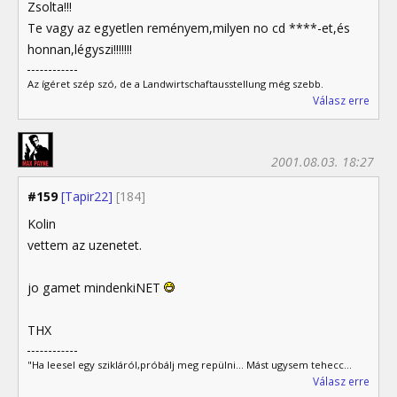
Zsolta!!!
Te vagy az egyetlen reményem,milyen no cd ****-et,és
honnan,légyszi!!!!!!!
Az ígéret szép szó, de a Landwirtschaftausstellung még szebb.
Válasz erre
2001.08.03. 18:27
#159
[Tapir22]
[184]
Kolin
vettem az uzenetet.
jo gamet mindenkiNET
THX
"Ha leesel egy szikláról,próbálj meg repülni... Mást ugysem tehecc...
Válasz erre