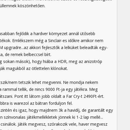
 küllemnek köszönhetően.
usabban fejlődik a hardver környezet annál ütősebb
játékok. Emlékszem még a Sinclair-es időkre amikor nem
pgradre...az akkori fejlesztők a lelküket beleadták egy-
, de remek belbeccsel bírt.
még sokan mások), hogy hiába a HDR, meg az anizotróp
ják magukból az ötlettelen klónokat.
tetszik/nem tetszik lehet megvenni. Ne mondja nekem
a rammal tellik, de nincs 9000 Ft-ja egy játékra. Meg
zani. Pont itt látom jobb oldalt a Far Cry-t 2490Ft-ért.
bbra is warezol az bátran forduljon fel.
t szintén és igaz, hogy majdnem 3k a havidíj, de garantált egy
színvonalas játékmellékletek jönnek ki 1-2 lap mellé...
s csinálok. Játék megvesz, szórakozik vele, haver megvesz