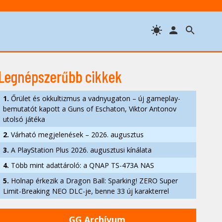
Legnépszerűbb cikkek
1.
Őrület és okkultizmus a vadnyugaton – új gameplay-
bemutatót kapott a Guns of Eschaton, Viktor Antonov
utolsó játéka
2.
Várható megjelenések – 2026. augusztus
3.
A PlayStation Plus 2026. augusztusi kínálata
4.
Több mint adattároló: a QNAP TS-473A NAS
5.
Holnap érkezik a Dragon Ball: Sparking! ZERO Super
Limit-Breaking NEO DLC-je, benne 33 új karakterrel
GG Archívum