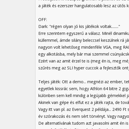
a játék és ezerszer hangulatosabb lesz az ütős
OFF:
Dark: "régen olyan jó kis játékok voltak........"
Erre szerintem egyszerű a válasz. Minél dinamik
küllemmel, ámde silány beleccsel keszülnek rá 
nagyon volt lehetőseg mindenféle VGA, meg RAM u
egy alkotásba, mely bár mai szemmel csúnyácska
Ezért van az amit érzel te is (meg én is, meg 
szűrés meg az SLI hyper cuccok a fejlesztők ont
Teljes játék: Ott a demo... megnézi az ember, 
egyetlek kissrác sem, hogy Athlon 64 bitre 2 gig
különben sem kell mindig a legújabb gémekkel játs
Akinek van gépe és elfut ez a játék rajta, de tová
Vagy itt van pl. az Everquest 2 példája... 2490 F
év szórakozás és nem sért törvényt. Vagy nagyon 
De alternatívának tudom azt javasolni amit én i