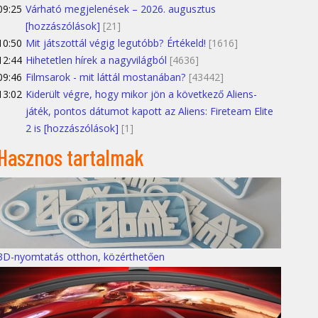
09:25
Várható megjelenések – 2026. augusztus
[hozzászólások]
[21]
10:50
Mit játszottál végig legutóbb? Értékeld!
[1616]
12:44
Hihetetlen hírek a nagyvilágból
[4636]
09:46
Filmsarok - mit láttál mostanában?
[43442]
13:02
Kiderült végre, hogy mikor jön a következő Aliens-
játék, pontos dátumot kapott az Aliens: Fireteam Elite
2 is [hozzászólások]
[1]
Hasznos tartalmak
3D-nyomtatás otthon, közérthetően