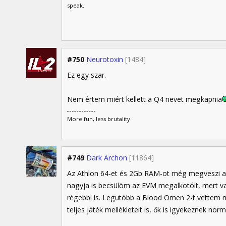
speak.
#750
Neurotoxin
[1484]
Ez egy szar.
Nem értem miért kellett a Q4 nevet megkapnia
More fun, less brutality.
#749
Dark Archon
[11864]
Az Athlon 64-et és 2Gb RAM-ot még megveszi ap
nagyja is becsülöm az EVM megalkotóit, mert v
régebbi is. Legutóbb a Blood Omen 2-t vettem m
teljes játék mellékleteit is, ők is igyekeznek norm