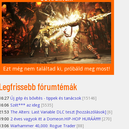
Ezt még nem találtad ki, próbáld meg most!
Legfrissebb fórumtémák
16:27
Új gép és bővítés - tippek és tanácsok
[15146]
16:06
Szét*** az ideg
[5535]
21:53
The Alters: Last Variable DLC teszt [hozzászólások]
[6]
19:00
2 éves vagyok itt a Domeon.HIP-HOP HURÁÁ!!!!!!
[270]
13:06
Warhammer 40,000: Rogue Trader
[88]