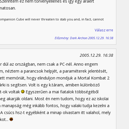
. Szerintem ez nem törvényellenes és így egy áráért
amatosan.
panion Cube will never threaten to stab you and, in fact, cannot
Válasz erre
Előzmény: Dark Archon 2005.12.29. 16:38
2005.12.29. 16:38
r dúl az országban, nem csak a PC-nél. Anno engem
m, néztem a parancsok helpjét, a paraméterek jelentését,
ztett memóriát, hogy elinduljon mondjuk a Mortal Kombat 2
ki is segítsen. Volt is egy k.táram, amiben különböző
t-ok voltak
Egyszerűen a mai fiatalok többségéből
meg akarják oldani. Most én nem tudom, hogy ez az iskolai
m manapság még inkább fontos, hogy valaki tudja kezelni a
 A csúcs hsz-t egyébként a minap olvastam itt valahol, mely
kot...