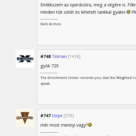
Emlékszem az operációra, meg a végére is. Fől
minden tök sötét és lehetett tankkal gyakni
Pl
Dark Archon
#748
Tinman
[1418]
gyök 729
The Enrichment Center reminds you, that the Weighted Com
speak.
#747
törpe
[370]
mér most mennyi vagy?