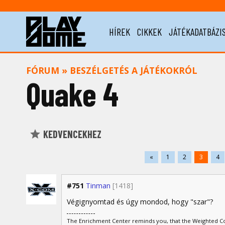
HÍREK
CIKKEK
JÁTÉKADATBÁZI
FÓRUM
»
BESZÉLGETÉS A JÁTÉKOKRÓL
Quake 4
KEDVENCEKHEZ
«
1
2
3
4
#751
Tinman
[1418]
Végignyomtad és úgy mondod, hogy "szar"?
The Enrichment Center reminds you, that the Weighted Com