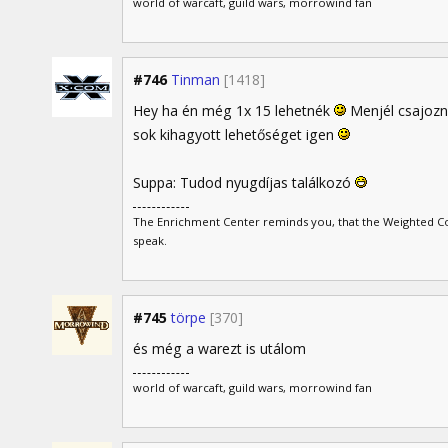
world of warcaft, guild wars, morrowind fan
#746
Tinman
[1418]
Hey ha én még 1x 15 lehetnék
Menjél csajozn
sok kihagyott lehetőséget igen
Suppa: Tudod nyugdíjas találkozó
The Enrichment Center reminds you, that the Weighted Com
speak.
#745
törpe
[370]
és még a warezt is utálom
world of warcaft, guild wars, morrowind fan