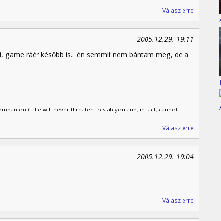
Válasz erre
2005.12.29. 19:11
i, game ráér később is... én semmit nem bántam meg, de a
panion Cube will never threaten to stab you and, in fact, cannot
Válasz erre
2005.12.29. 19:04
Válasz erre