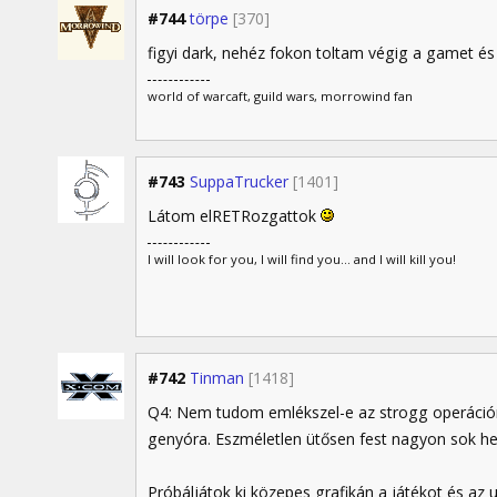
#744
törpe
[370]
figyi dark, nehéz fokon toltam végig a gamet 
world of warcaft, guild wars, morrowind fan
#743
SuppaTrucker
[1401]
Látom elRETRozgattok
I will look for you, I will find you... and I will kill you!
#742
Tinman
[1418]
Q4: Nem tudom emlékszel-e az strogg operációr
genyóra. Eszméletlen ütősen fest nagyon sok he
Próbáljátok ki közepes grafikán a játékot és az 