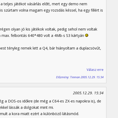
 teljes játékot vásárlás előtt, mert egy demo nem
is szúrtam volna magam egy rozsdás késsel, ha egy fillért is
égen olyan jó kis játékok voltak, pedig sehol nem voltak
 a max. felbontás 640*480 volt a 4Mb-s S3 kártyán
est tényleg remek lett a Q4, bár hiányoltam a duplacsövűt,
Válasz erre
Előzmény: Tinman 2005.12.29. 15:34
2005.12.29. 15:34
g a DOS-os időkre (de még a C64-es ZX-es napokra is), de
élekkel lássák a dolgokat mint mi.
ult a kora miatt ezért a különböző látásmód.