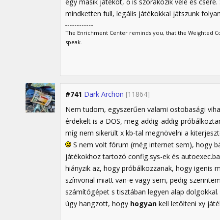
egy másik játékot, ő is szórakozik vele és csere
mindketten full, legális játékokkal játszunk foly
The Enrichment Center reminds you, that the Weighted Com
speak.
#741
Dark Archon
[11864]
Nem tudom, egyszerűen valami ostobasági viha
érdekelt is a DOS, meg addig-addig próbálkozta
míg nem sikerült x kb-tal megnövelni a kiterjes
S nem volt fórum (még internet sem), hogy bár
játékokhoz tartozó config.sys-ek és autoexec.ba
hiányzik az, hogy próbálkozzanak, hogy igenis 
színvonal miatt van-e vagy sem, pedig szerinte
számítógépet s tisztában legyen alap dolgokkal.
úgy hangzott, hogy
hogyan
kell letölteni xy játé