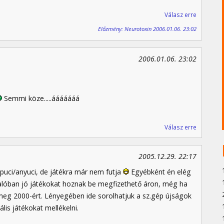
Válasz erre
Előzmény: Neurotoxin 2006.01.06. 23:02
2006.01.06. 23:02
Semmi köze.....ááááááá
Válasz erre
2005.12.29. 22:17
uci/anyuci, de játékra már nem futja
Egyébként én elég
alóban jó játékokat hoznak be megfizethető áron, még ha
eg 2000-ért. Lényegében ide sorolhatjuk a sz.gép újságok
ális játékokat mellékelni.