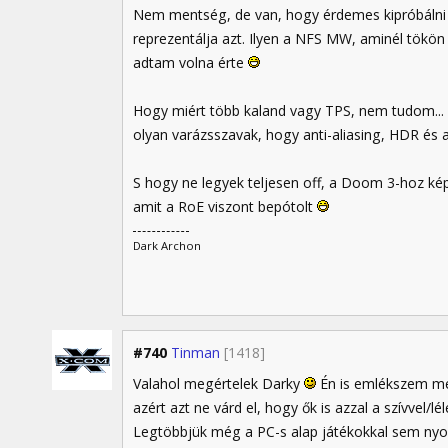
Nem mentség, de van, hogy érdemes kipróbálni a
reprezentálja azt. Ilyen a NFS MW, aminél tökön 
adtam volna érte
Hogy miért több kaland vagy TPS, nem tudom... r
olyan varázsszavak, hogy anti-aliasing, HDR és
S hogy ne legyek teljesen off, a Doom 3-hoz kép
amit a RoE viszont bepótolt
Dark Archon
#740
Tinman
[1418]
Valahol megértelek Darky
Én is emlékszem mé
azért azt ne várd el, hogy ők is azzal a szívvel/l
Legtöbbjük még a PC-s alap játékokkal sem nyom