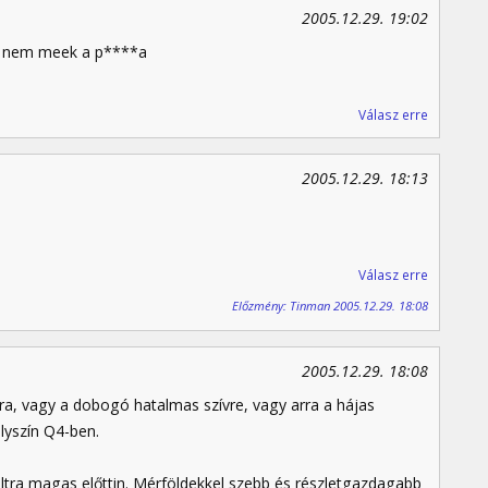
2005.12.29. 19:02
és nem meek a p****a
Válasz erre
2005.12.29. 18:13
Válasz erre
Előzmény: Tinman 2005.12.29. 18:08
2005.12.29. 18:08
a, vagy a dobogó hatalmas szívre, vagy arra a hájas
lyszín Q4-ben.
ultra magas előttin. Mérföldekkel szebb és részletgazdagabb