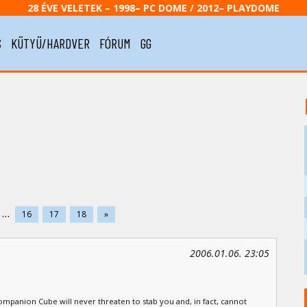
28 ÉVE VELETEK – 1998– PC DOME / 2012– PLAYDOME
S
KÜTYÜ/HARDVER
FÓRUM
GG
...
16
17
18
»
2006.01.06. 23:05
panion Cube will never threaten to stab you and, in fact, cannot