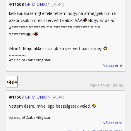
#11508
GRIM ONION
[4084]
kelkápi: Bazemg! elfelejtettem hogy ha átmegyek nm-re
akkor csak nm-es szervert találok! ÁÁÁ!
Hogy az az az
a******* ******* * * ******** ******* * * *
*******!!!!!!!!!!
Mind1. Majd akkor csiálok én szervert bacca meg!
Az élet jó! Csak a világ szar...
Válasz erre
2004.10.26. 20:04
#11507
GRIM ONION
[4084]
Vettem észre, mivel épp beszélgetek veled...
Az élet jó! Csak a világ szar...
Válasz erre