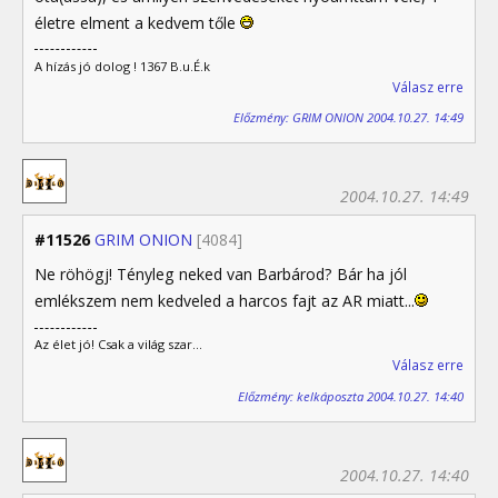
életre elment a kedvem tőle
A hízás jó dolog ! 1367 B.u.É.k
Válasz erre
Előzmény: GRIM ONION 2004.10.27. 14:49
2004.10.27. 14:49
#11526
GRIM ONION
[4084]
Ne röhögj! Tényleg neked van Barbárod? Bár ha jól
emlékszem nem kedveled a harcos fajt az AR miatt...
Az élet jó! Csak a világ szar...
Válasz erre
Előzmény: kelkáposzta 2004.10.27. 14:40
2004.10.27. 14:40