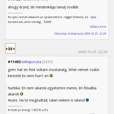
ahogy érzed, de mindenképp tanulj tovább
Az újév remek alkalom az újrakezdésre: reggel felkelsz, és - újra -
kezded azt, amit mindig... Š2005
Válasz erre
Előzmény: kelkáposzta 2004.10.25. 22:24
2004.10.25. 22:24
#11492
kelkáposzta
[6439]
grim: hat en fent voltam mostanáig, lehet német csatin
kerestél és nem hun1-en
huntika: En nem akarok egyetemre menni, én fősuliba
akarok
Aruns: Ha te megtudtad, talan nekem is sikerül
A hízás jó dolog ! 1367 B.u.É.k