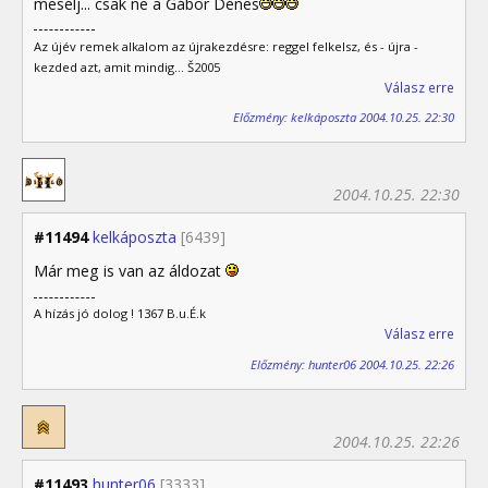
mesélj... csak ne a Gábor Dénes
Az újév remek alkalom az újrakezdésre: reggel felkelsz, és - újra -
kezded azt, amit mindig... Š2005
Válasz erre
Előzmény: kelkáposzta 2004.10.25. 22:30
2004.10.25. 22:30
#11494
kelkáposzta
[6439]
Már meg is van az áldozat
A hízás jó dolog ! 1367 B.u.É.k
Válasz erre
Előzmény: hunter06 2004.10.25. 22:26
2004.10.25. 22:26
#11493
hunter06
[3333]