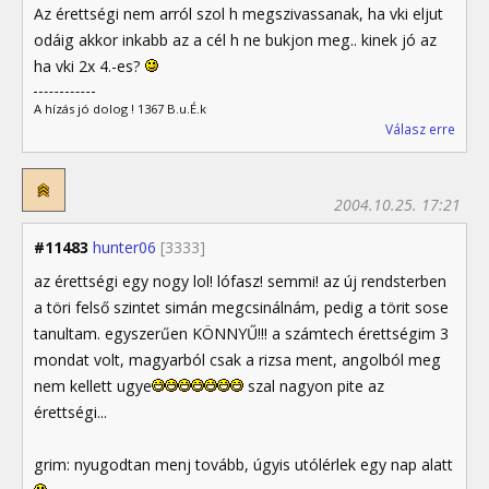
Az érettségi nem arról szol h megszivassanak, ha vki eljut
odáig akkor inkabb az a cél h ne bukjon meg.. kinek jó az
ha vki 2x 4.-es?
A hízás jó dolog ! 1367 B.u.É.k
Válasz erre
2004.10.25. 17:21
#11483
hunter06
[3333]
az érettségi egy nogy lol! lófasz! semmi! az új rendsterben
a töri felső szintet simán megcsinálnám, pedig a törit sose
tanultam. egyszerűen KÖNNYŰ!!! a számtech érettségim 3
mondat volt, magyarból csak a rizsa ment, angolból meg
nem kellett ugye
szal nagyon pite az
érettségi...
grim: nyugodtan menj tovább, úgyis utólérlek egy nap alatt