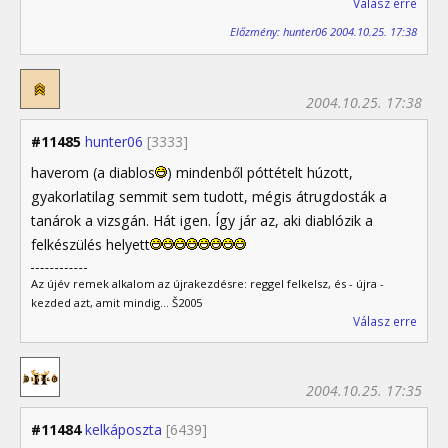
Válasz erre
Előzmény: hunter06 2004.10.25. 17:38
2004.10.25. 17:38
#11485
hunter06
[3333]
haverom (a diablos
) mindenből póttételt húzott,
gyakorlatilag semmit sem tudott, mégis átrugdosták a
tanárok a vizsgán. Hát igen. Így jár az, aki diablózik a
felkészülés helyett
Az újév remek alkalom az újrakezdésre: reggel felkelsz, és - újra -
kezded azt, amit mindig... Š2005
Válasz erre
2004.10.25. 17:35
#11484
kelkáposzta
[6439]