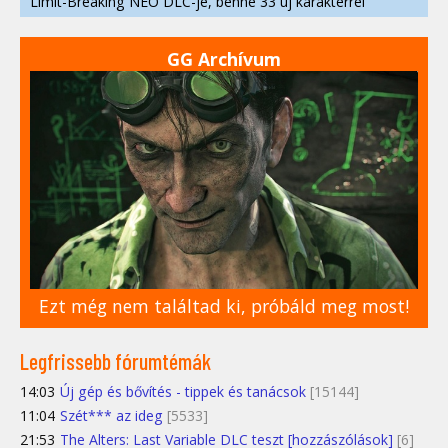
Limit-Breaking NEO DLC-je, benne 33 új karakterrel
GG Archívum
Ezt még nem találtad ki, próbáld meg most!
Legfrissebb fórumtémák
14:03
Új gép és bővítés - tippek és tanácsok
[15144]
11:04
Szét*** az ideg
[5533]
21:53
The Alters: Last Variable DLC teszt [hozzászólások]
[6]