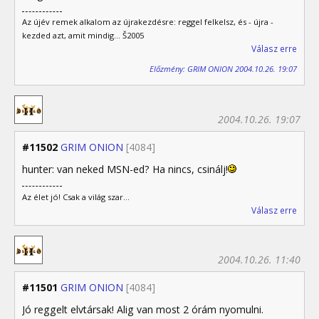
Az újév remek alkalom az újrakezdésre: reggel felkelsz, és - újra -
kezded azt, amit mindig... Š2005
Válasz erre
Előzmény: GRIM ONION 2004.10.26. 19:07
2004.10.26. 19:07
#11502
GRIM ONION
[4084]
hunter: van neked MSN-ed? Ha nincs, csinálj!
Az élet jó! Csak a világ szar...
Válasz erre
2004.10.26. 11:40
#11501
GRIM ONION
[4084]
Jó reggelt elvtársak! Alig van most 2 órám nyomulni.