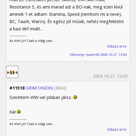
Resistance 5, és ami marad azt a BO-nak, meg ezen kívül
aminek 1-et adtam: Stamina, Speed (nemtom mi a neve),
BC, Taunt, Warcry. És egész jól műxik, nehéz megfektetni
a bazi def miatt...
Az élet jó! Csak a világ szar...
Válasz erre
Előzmény: hunter06 2004.10.27. 13:00
2004.10.27. 13:01
#11518
GRIM ONION
[4084]
Szerintem WW-vel jobban jársz...
Kár.
Az élet jó! Csak a világ szar...
Válasz erre