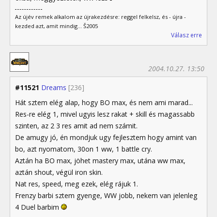
Az újév remek alkalom az újrakezdésre: reggel felkelsz, és - újra -
kezded azt, amit mindig... Š2005
Válasz erre
2004.10.27. 13:50
#11521
Dreams
[236]
Hát sztem elég alap, hogy BO max, és nem ami marad...
Res-re elég 1, mivel ugyis lesz rakat + skill és magassabb
szinten, az 2 3 res amit ad nem számit.
De amugy jó, én mondjuk ugy fejlesztem hogy amint van
bo, azt nyomatom, 30on 1 ww, 1 battle cry.
Aztán ha BO max, jöhet mastery max, utána ww max,
aztán shout, végül iron skin.
Nat res, speed, meg ezek, elég rájuk 1.
Frenzy barbi sztem gyenge, WW jobb, nekem van jelenleg
4 Duel barbim