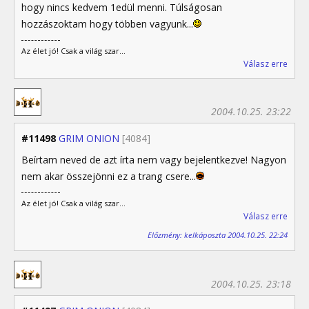
hogy nincs kedvem 1edül menni. Túlságosan
hozzászoktam hogy többen vagyunk...
Az élet jó! Csak a világ szar...
Válasz erre
2004.10.25. 23:22
#11498
GRIM ONION
[4084]
Beírtam neved de azt írta nem vagy bejelentkezve! Nagyon
nem akar összejönni ez a trang csere...
Az élet jó! Csak a világ szar...
Válasz erre
Előzmény: kelkáposzta 2004.10.25. 22:24
2004.10.25. 23:18