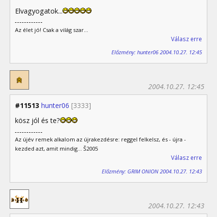
Elvagyogatok...
Az élet jó! Csak a világ szar...
Válasz erre
Előzmény: hunter06 2004.10.27. 12:45
2004.10.27. 12:45
#11513
hunter06
[3333]
kösz jól és te?
Az újév remek alkalom az újrakezdésre: reggel felkelsz, és - újra -
kezded azt, amit mindig... Š2005
Válasz erre
Előzmény: GRIM ONION 2004.10.27. 12:43
2004.10.27. 12:43