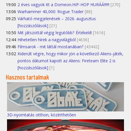
19:00
2 éves vagyok itt a Domeon.HIP-HOP HURÁÁ!!!!!!
[270]
13:06
Warhammer 40,000: Rogue Trader
[88]
09:25
Várható megjelenések – 2026. augusztus
[hozzászólások]
[21]
10:50
Mit játszottál végig legutóbb? Értékeld!
[1616]
12:44
Hihetetlen hírek a nagyvilágból
[4636]
09:46
Filmsarok - mit láttál mostanában?
[43442]
13:02
Kiderült végre, hogy mikor jön a következő Aliens-játék,
pontos dátumot kapott az Aliens: Fireteam Elite 2 is
[hozzászólások]
[1]
Hasznos tartalmak
3D-nyomtatás otthon, közérthetően