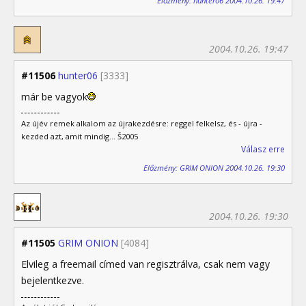
Előzmény: hunter06 2004.10.26. 19:47
2004.10.26. 19:47
#11506
hunter06
[3333]
már be vagyok
Az újév remek alkalom az újrakezdésre: reggel felkelsz, és - újra -
kezded azt, amit mindig... Š2005
Válasz erre
Előzmény: GRIM ONION 2004.10.26. 19:30
2004.10.26. 19:30
#11505
GRIM ONION
[4084]
Elvileg a freemail címed van regisztrálva, csak nem vagy
bejelentkezve.