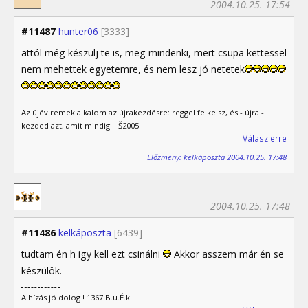
2004.10.25. 17:54
#11487
hunter06
[3333]
attól még készülj te is, meg mindenki, mert csupa kettessel
nem mehettek egyetemre, és nem lesz jó netetek
Az újév remek alkalom az újrakezdésre: reggel felkelsz, és - újra -
kezded azt, amit mindig... Š2005
Válasz erre
Előzmény: kelkáposzta 2004.10.25. 17:48
2004.10.25. 17:48
#11486
kelkáposzta
[6439]
tudtam én h igy kell ezt csinálni
Akkor asszem már én se
készülök.
A hízás jó dolog ! 1367 B.u.É.k