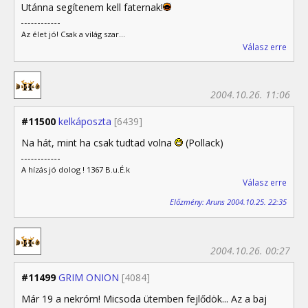
Utánna segítenem kell faternak!
Az élet jó! Csak a világ szar...
Válasz erre
2004.10.26. 11:06
#11500
kelkáposzta
[6439]
Na hát, mint ha csak tudtad volna
(Pollack)
A hízás jó dolog ! 1367 B.u.É.k
Válasz erre
Előzmény: Aruns 2004.10.25. 22:35
2004.10.26. 00:27
#11499
GRIM ONION
[4084]
Már 19 a nekróm! Micsoda ütemben fejlődök... Az a baj