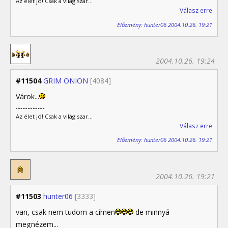
Az élet jó! Csak a világ szar...
Válasz erre
Előzmény: hunter06 2004.10.26. 19:21
2004.10.26. 19:24
#11504
GRIM ONION
[4084]
Várok...
Az élet jó! Csak a világ szar...
Válasz erre
Előzmény: hunter06 2004.10.26. 19:21
2004.10.26. 19:21
#11503
hunter06
[3333]
van, csak nem tudom a címen
de minnyá
megnézem...