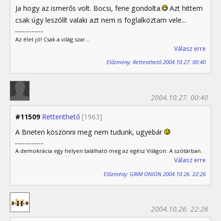
Ja hogy az ismerős volt. Bocsi, fene gondolta.
Azt hittem
csak úgy leszólít valaki azt nem is foglalkoztam vele...
Az élet jó! Csak a világ szar...
Válasz erre
Előzmény: Rettenthető 2004.10.27. 00:40
2004.10.27. 00:40
#11509
Rettenthető
[1963]
A Bneten köszönni meg nem tudunk, ugyebár
A demokrácia egy helyen található meg az egész Világon: A szótárban.
Válasz erre
Előzmény: GRIM ONION 2004.10.26. 22:26
2004.10.26. 22:26