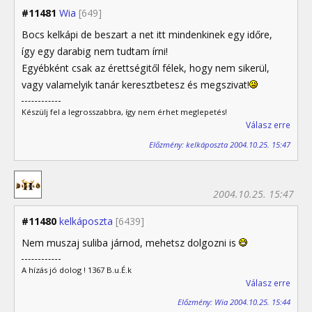
#11481
Wia
[649]
Bocs kelkápi de beszart a net itt mindenkinek egy időre,
így egy darabig nem tudtam írni!
Egyébként csak az érettségitől félek, hogy nem sikerül,
vagy valamelyik tanár keresztbetesz és megszivat!
Készülj fel a legrosszabbra, így nem érhet meglepetés!
Válasz erre
Előzmény: kelkáposzta 2004.10.25. 15:47
2004.10.25. 15:47
#11480
kelkáposzta
[6439]
Nem muszaj suliba járnod, mehetsz dolgozni is
A hízás jó dolog ! 1367 B.u.É.k
Válasz erre
Előzmény: Wia 2004.10.25. 15:44