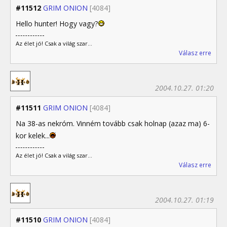
#11512
GRIM ONION
[4084]
Hello hunter! Hogy vagy?
Az élet jó! Csak a világ szar...
Válasz erre
2004.10.27. 01:20
#11511
GRIM ONION
[4084]
Na 38-as nekróm. Vinném tovább csak holnap (azaz ma) 6-
kor kelek...
Az élet jó! Csak a világ szar...
Válasz erre
2004.10.27. 01:19
#11510
GRIM ONION
[4084]