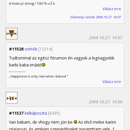
A hízás jó dolog ! 1367 B.u.É.k
Válasz erre
Előzmény: vortób 2004.10.27. 16:07
2004.10.27. 16:07
#11528
vortób
[12314]
Tudtommal az egész fórumon én vagyok a legnagyobb
barbi baba imádó
,,Happiness is only real when shared."
Válasz erre
2004.10.27. 16:06
#11527
kelkáposzta
[6439]
Van babam, de vhogy nem jön be
Az első melee karim
ota(assa), és amilyen szenvedéseket nyoamttam vele, 1