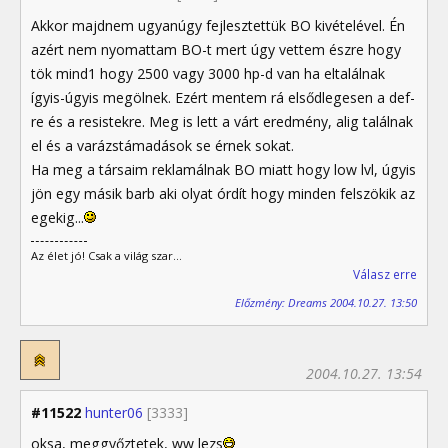
Akkor majdnem ugyanúgy fejlesztettük BO kivételével. Én
azért nem nyomattam BO-t mert úgy vettem észre hogy
tök mind1 hogy 2500 vagy 3000 hp-d van ha eltalálnak
ígyis-úgyis megölnek. Ezért mentem rá elsődlegesen a def-
re és a resistekre. Meg is lett a várt eredmény, alig találnak
el és a varázstámadások se érnek sokat.
Ha meg a társaim reklamálnak BO miatt hogy low lvl, úgyis
jön egy másik barb aki olyat órdít hogy minden felszökik az
egekig...
Az élet jó! Csak a világ szar...
Válasz erre
Előzmény: Dreams 2004.10.27. 13:50
2004.10.27. 13:54
#11522
hunter06
[3333]
oksa, meggyőztetek, ww lezs