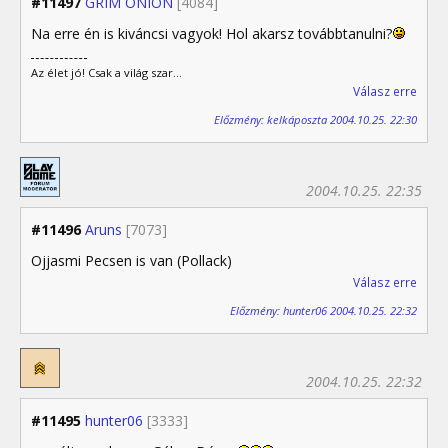
#11497
GRIM ONION
[4084]
Na erre én is kiváncsi vagyok! Hol akarsz továbbtanulni?
Az élet jó! Csak a világ szar...
Válasz erre
Előzmény: kelkáposzta 2004.10.25. 22:30
2004.10.25. 22:35
#11496
Aruns
[7073]
Ojjasmi Pecsen is van (Pollack)
Válasz erre
Előzmény: hunter06 2004.10.25. 22:32
2004.10.25. 22:32
#11495
hunter06
[3333]