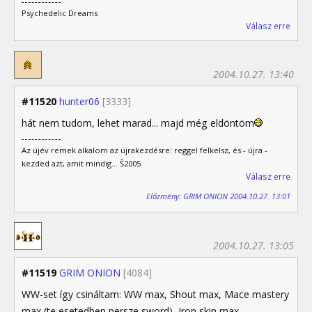
Psychedelic Dreams
Válasz erre
2004.10.27. 13:40
#11520
hunter06
[3333]
hát nem tudom, lehet marad... majd még eldöntöm
Az újév remek alkalom az újrakezdésre: reggel felkelsz, és - újra -
kezded azt, amit mindig... Š2005
Válasz erre
Előzmény: GRIM ONION 2004.10.27. 13:01
2004.10.27. 13:05
#11519
GRIM ONION
[4084]
WW-set így csináltam: WW max, Shout max, Mace mastery
max (te esetedben persze sword), Iron skin max,