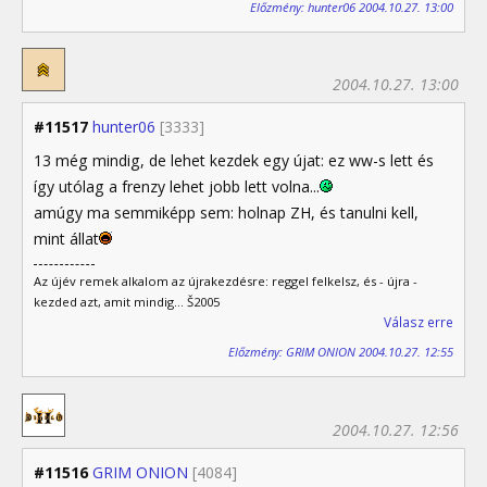
Előzmény: hunter06 2004.10.27. 13:00
2004.10.27. 13:00
#11517
hunter06
[3333]
13 még mindig, de lehet kezdek egy újat: ez ww-s lett és
így utólag a frenzy lehet jobb lett volna...
amúgy ma semmiképp sem: holnap ZH, és tanulni kell,
mint állat
Az újév remek alkalom az újrakezdésre: reggel felkelsz, és - újra -
kezded azt, amit mindig... Š2005
Válasz erre
Előzmény: GRIM ONION 2004.10.27. 12:55
2004.10.27. 12:56
#11516
GRIM ONION
[4084]