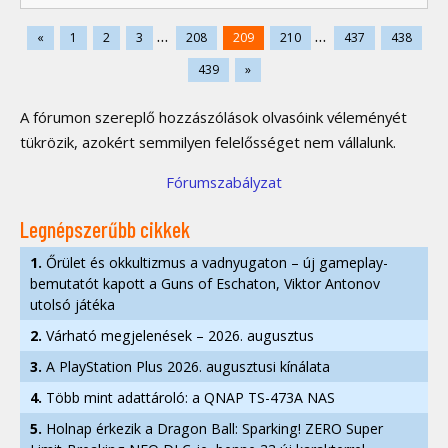
...
...
«
1
2
3
208
209
210
437
438
439
»
A fórumon szereplő hozzászólások olvasóink véleményét
tükrözik, azokért semmilyen felelősséget nem vállalunk.
Fórumszabályzat
Legnépszerűbb cikkek
1.
Őrület és okkultizmus a vadnyugaton – új gameplay-
bemutatót kapott a Guns of Eschaton, Viktor Antonov
utolsó játéka
2.
Várható megjelenések – 2026. augusztus
3.
A PlayStation Plus 2026. augusztusi kínálata
4.
Több mint adattároló: a QNAP TS-473A NAS
5.
Holnap érkezik a Dragon Ball: Sparking! ZERO Super