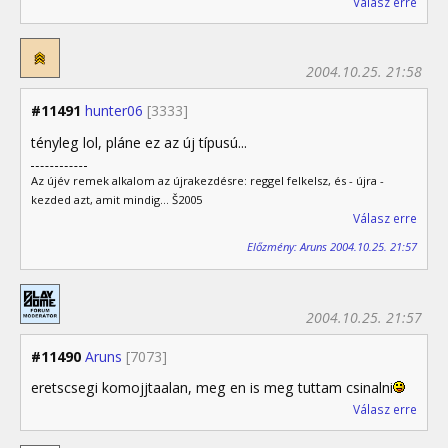
Válasz erre
2004.10.25. 21:58
#11491
hunter06
[3333]
tényleg lol, pláne ez az új típusú...
Az újév remek alkalom az újrakezdésre: reggel felkelsz, és - újra -
kezded azt, amit mindig... Š2005
Válasz erre
Előzmény: Aruns 2004.10.25. 21:57
2004.10.25. 21:57
#11490
Aruns
[7073]
eretscsegi komojjtaalan, meg en is meg tuttam csinalni
Válasz erre