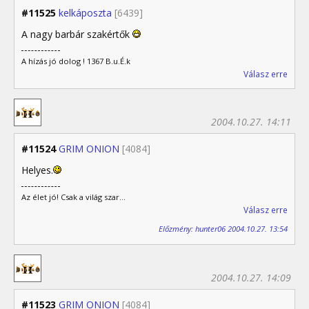
#11525
kelkáposzta
[6439]
A nagy barbár szakértők
A hízás jó dolog ! 1367 B.u.É.k
Válasz erre
2004.10.27. 14:11
#11524
GRIM ONION
[4084]
Helyes.
Az élet jó! Csak a világ szar...
Válasz erre
Előzmény: hunter06 2004.10.27. 13:54
2004.10.27. 14:09
#11523
GRIM ONION
[4084]