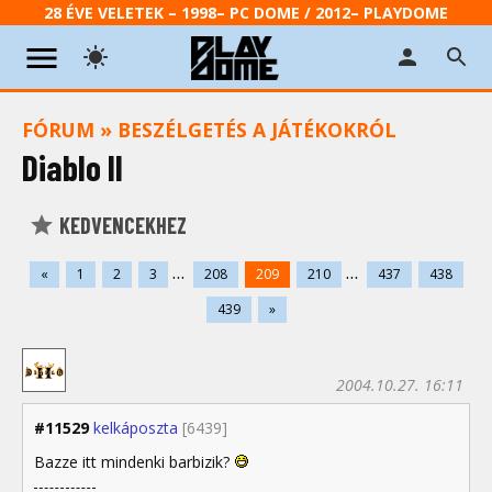
28 ÉVE VELETEK – 1998– PC DOME / 2012– PLAYDOME
FÓRUM
»
BESZÉLGETÉS A JÁTÉKOKRÓL
Diablo II
KEDVENCEKHEZ
...
...
«
1
2
3
208
209
210
437
438
439
»
2004.10.27. 16:11
#11529
kelkáposzta
[6439]
Bazze itt mindenki barbizik?