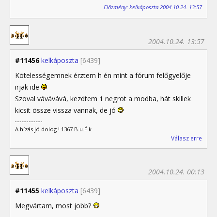
Előzmény: kelkáposzta 2004.10.24. 13:57
2004.10.24. 13:57
#11456
kelkáposzta
[6439]
Kötelességemnek érztem h én mint a fórum felőgyelője
irjak ide
Szoval vávávává, kezdtem 1 negrot a modba, hát skillek
kicsit össze vissza vannak, de jó
A hízás jó dolog ! 1367 B.u.É.k
Válasz erre
2004.10.24. 00:13
#11455
kelkáposzta
[6439]
Megvártam, most jobb?