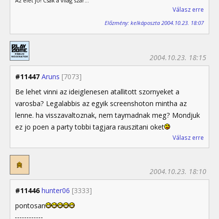
Az élet jó! Csak a világ szar...
Válasz erre
Előzmény: kelkáposzta 2004.10.23. 18:07
2004.10.23. 18:15
#11447
Aruns
[7073]
Be lehet vinni az ideiglenesen atallitott szornyeket a
varosba? Legalabbis az egyik screenshoton mintha az
lenne. ha visszavaltoznak, nem taymadnak meg? Mondjuk
ez jo poen a party tobbi tagjara rauszitani oket
Válasz erre
2004.10.23. 18:10
#11446
hunter06
[3333]
pontosan