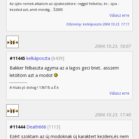
Az újév remek alkalom az újrakezdésre: reggel felkelsz, és - újra -
kezded azt, amit mindig... Š2005
Válasz erre
Előzmény: kelkáposzta 2004.10.23. 17:11
2004.10.23. 18:07
#11445
kelkáposzta
[6439]
Bakker felbaszta agyma az a lagos geci bnet.. asszem
letöltöm azt a modot
A hízás jó dolog ! 1367 B.u.É.k
Válasz erre
2004.10.23. 17:40
#11444
Death666
[1113]
Ezért szoktam az új modoknak új karaktert kezdeni,és nem