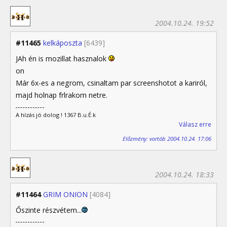
2004.10.24. 19:52
#11465
kelkáposzta
[6439]
JAh én is mozillat hasznalok
on
Már 6x-es a negrom, csinaltam par screenshotot a kariról,
majd holnap frlrakom netre.
A hízás jó dolog ! 1367 B.u.É.k
Válasz erre
Előzmény: vortób 2004.10.24. 17:06
2004.10.24. 18:33
#11464
GRIM ONION
[4084]
Őszinte részvétem...