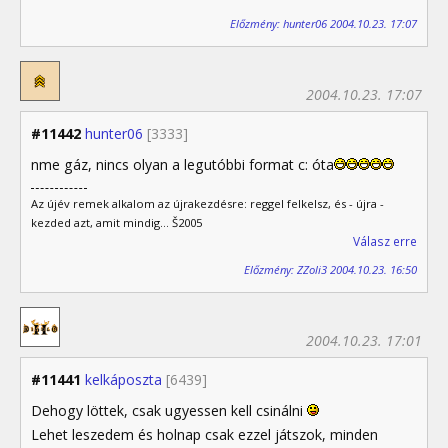
Előzmény: hunter06 2004.10.23. 17:07
2004.10.23. 17:07
#11442
hunter06
[3333]
nme gáz, nincs olyan a legutóbbi format c: óta
Az újév remek alkalom az újrakezdésre: reggel felkelsz, és - újra -
kezded azt, amit mindig... Š2005
Válasz erre
Előzmény: ZZoli3 2004.10.23. 16:50
2004.10.23. 17:01
#11441
kelkáposzta
[6439]
Dehogy löttek, csak ugyessen kell csinálni
Lehet leszedem és holnap csak ezzel játszok, minden