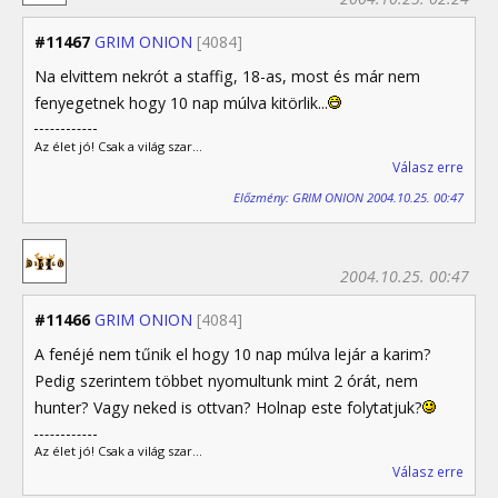
#11467
GRIM ONION
[4084]
Na elvittem nekrót a staffig, 18-as, most és már nem
fenyegetnek hogy 10 nap múlva kitörlik...
Az élet jó! Csak a világ szar...
Válasz erre
Előzmény: GRIM ONION 2004.10.25. 00:47
2004.10.25. 00:47
#11466
GRIM ONION
[4084]
A fenéjé nem tűnik el hogy 10 nap múlva lejár a karim?
Pedig szerintem többet nyomultunk mint 2 órát, nem
hunter? Vagy neked is ottvan? Holnap este folytatjuk?
Az élet jó! Csak a világ szar...
Válasz erre