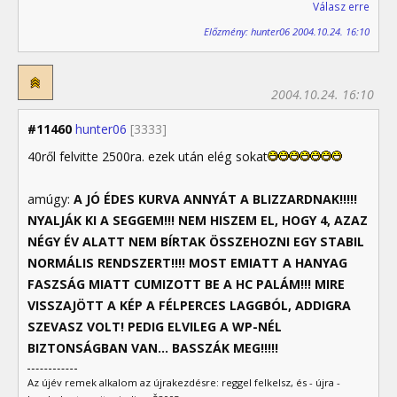
Válasz erre
Előzmény: hunter06 2004.10.24. 16:10
2004.10.24. 16:10
#11460
hunter06
[3333]
40ről felvitte 2500ra. ezek után elég sokat
amúgy:
A JÓ ÉDES KURVA ANNYÁT A BLIZZARDNAK!!!!!
NYALJÁK KI A SEGGEM!!! NEM HISZEM EL, HOGY 4, AZAZ
NÉGY ÉV ALATT NEM BÍRTAK ÖSSZEHOZNI EGY STABIL
NORMÁLIS RENDSZERT!!!! MOST EMIATT A HANYAG
FASZSÁG MIATT CUMIZOTT BE A HC PALÁM!!! MIRE
VISSZAJÖTT A KÉP A FÉLPERCES LAGGBÓL, ADDIGRA
SZEVASZ VOLT! PEDIG ELVILEG A WP-NÉL
BIZTONSÁGBAN VAN... BASSZÁK MEG!!!!!
Az újév remek alkalom az újrakezdésre: reggel felkelsz, és - újra -