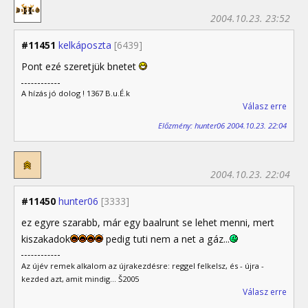
2004.10.23. 23:52
#11451
kelkáposzta
[6439]
Pont ezé szeretjük bnetet
A hízás jó dolog ! 1367 B.u.É.k
Válasz erre
Előzmény: hunter06 2004.10.23. 22:04
2004.10.23. 22:04
#11450
hunter06
[3333]
ez egyre szarabb, már egy baalrunt se lehet menni, mert
kiszakadok
pedig tuti nem a net a gáz...
Az újév remek alkalom az újrakezdésre: reggel felkelsz, és - újra -
kezded azt, amit mindig... Š2005
Válasz erre