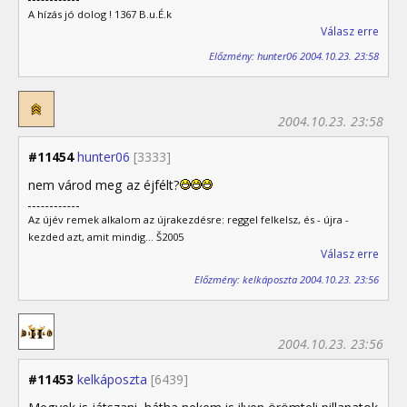
A hízás jó dolog ! 1367 B.u.É.k
Válasz erre
Előzmény: hunter06 2004.10.23. 23:58
2004.10.23. 23:58
#11454
hunter06
[3333]
nem várod meg az éjfélt?
Az újév remek alkalom az újrakezdésre: reggel felkelsz, és - újra -
kezded azt, amit mindig... Š2005
Válasz erre
Előzmény: kelkáposzta 2004.10.23. 23:56
2004.10.23. 23:56
#11453
kelkáposzta
[6439]