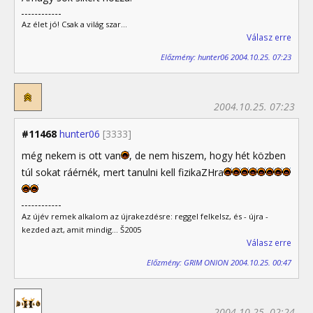
Az élet jó! Csak a világ szar...
Válasz erre
Előzmény: hunter06 2004.10.25. 07:23
2004.10.25. 07:23
#11468
hunter06
[3333]
még nekem is ott van
, de nem hiszem, hogy hét közben
túl sokat ráérnék, mert tanulni kell fizikaZHra
Az újév remek alkalom az újrakezdésre: reggel felkelsz, és - újra -
kezded azt, amit mindig... Š2005
Válasz erre
Előzmény: GRIM ONION 2004.10.25. 00:47
2004.10.25. 02:24