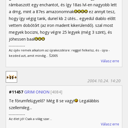
rámbaszott egy enchantot, és így 18as lvl-en nagyobb lett
a dmg, mint a 87es amazonomnak
ez annyit tesz,
hogy így végig tank, duriel kb 2 ütés... egyedül diablo előtt
vettem dobótőrt (az iron madent kikerülendő). szal most
megyek bocizni, hogy végre 25 legyek (még 3 szint), és
jöhessen baal
Az újév remek alkalom az újrakezdésre: reggel felkelsz, és - újra -
kezded azt, amit mindig... Š2005
Válasz erre
2004.10.24. 14:20
#11457
GRIM ONION
[4084]
Te fórumfelügyelő? Még 8 se vagy!
Legalábbis
szellemileg...
Az élet jó! Csak a világ szar...
Válasz erre