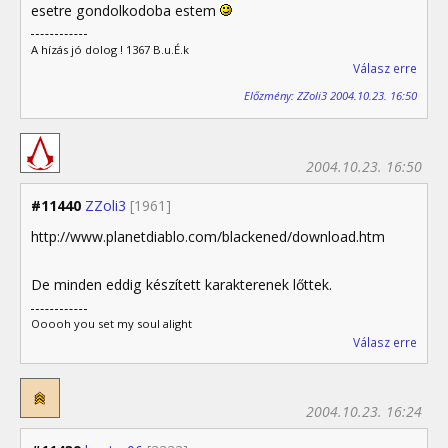
esetre gondolkodoba estem
A hízás jó dolog ! 1367 B.u.É.k
Válasz erre
Előzmény: ZZoli3 2004.10.23. 16:50
2004.10.23. 16:50
#11440
ZZoli3
[1961]
http://www.planetdiablo.com/blackened/download.htm
De minden eddig készített karakterenek lőttek.
Ooooh you set my soul alight
Válasz erre
2004.10.23. 16:24