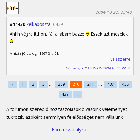
2004.10.22. 23:48
#11430
kelkáposzta
[6439]
Ahhh végre itthon, fáj a lábam bazze
Eszek azt mesélek
A hízás jó dolog ! 1367 B.u.É.k
Válasz erre
Előzmény: GRIM ONION 2004.10.22. 22:56
...
...
«
1
2
3
209
210
211
437
438
439
»
A fórumon szereplő hozzászólások olvasóink véleményét
tükrözik, azokért semmilyen felelősséget nem vállalunk.
Fórumszabályzat