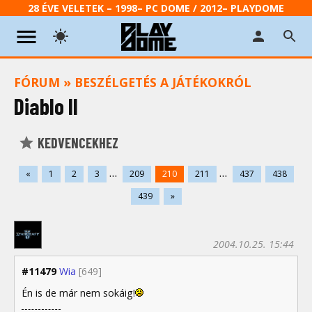
28 ÉVE VELETEK – 1998– PC DOME / 2012– PLAYDOME
FÓRUM
»
BESZÉLGETÉS A JÁTÉKOKRÓL
Diablo II
KEDVENCEKHEZ
...
...
«
1
2
3
209
210
211
437
438
439
»
2004.10.25. 15:44
#11479
Wia
[649]
Én is de már nem sokáig!