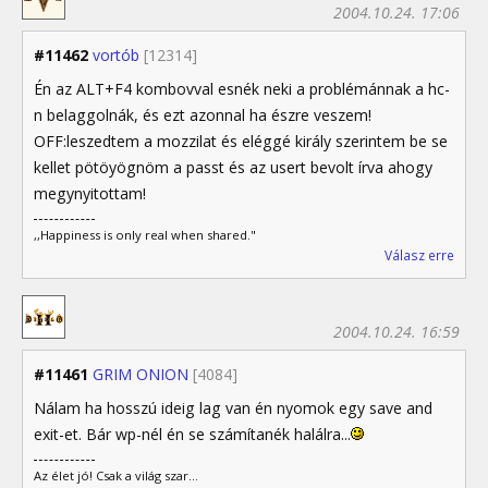
2004.10.24. 17:06
#11462
vortób
[12314]
Én az ALT+F4 kombovval esnék neki a problémánnak a hc-
n belaggolnák, és ezt azonnal ha észre veszem!
OFF:leszedtem a mozzilat és eléggé király szerintem be se
kellet pötöyögnöm a passt és az usert bevolt írva ahogy
megynyitottam!
,,Happiness is only real when shared."
Válasz erre
2004.10.24. 16:59
#11461
GRIM ONION
[4084]
Nálam ha hosszú ideig lag van én nyomok egy save and
exit-et. Bár wp-nél én se számítanék halálra...
Az élet jó! Csak a világ szar...