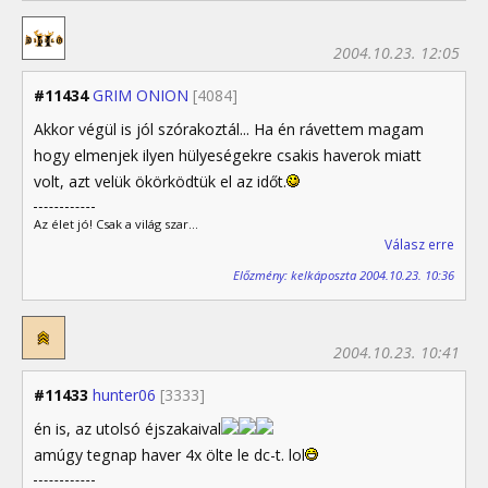
2004.10.23. 12:05
#11434
GRIM ONION
[4084]
Akkor végül is jól szórakoztál... Ha én rávettem magam
hogy elmenjek ilyen hülyeségekre csakis haverok miatt
volt, azt velük ökörködtük el az időt.
Az élet jó! Csak a világ szar...
Válasz erre
Előzmény: kelkáposzta 2004.10.23. 10:36
2004.10.23. 10:41
#11433
hunter06
[3333]
én is, az utolsó éjszakaival
amúgy tegnap haver 4x ölte le dc-t. lol