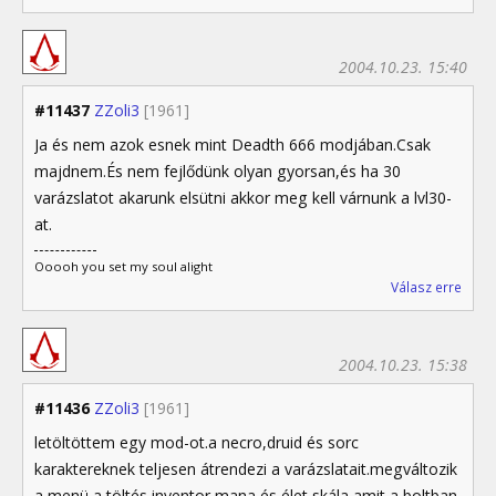
2004.10.23. 15:40
#11437
ZZoli3
[1961]
Ja és nem azok esnek mint Deadth 666 modjában.Csak
majdnem.És nem fejlődünk olyan gyorsan,és ha 30
varázslatot akarunk elsütni akkor meg kell várnunk a lvl30-
at.
Ooooh you set my soul alight
Válasz erre
2004.10.23. 15:38
#11436
ZZoli3
[1961]
letöltöttem egy mod-ot.a necro,druid és sorc
karaktereknek teljesen átrendezi a varázslatait.megváltozik
a menü,a töltés,inventor,mana és élet skála,amit a boltban