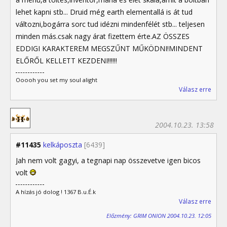
lehet kapni stb... Druid még earth elementallá is át tud
változni,bogárra sorc tud idézni mindenfélét stb... teljesen
minden más.csak nagy árat fizettem érte.AZ ÖSSZES
EDDIGI KARAKTEREM MEGSZŰNT MŰKÖDNI!MINDENT
ELŐRŐL KELLETT KEZDENI!!!!!!
Ooooh you set my soul alight
Válasz erre
2004.10.23. 13:58
#11435
kelkáposzta
[6439]
Jah nem volt gagyi, a tegnapi nap összevetve igen bicos
volt
A hízás jó dolog ! 1367 B.u.É.k
Válasz erre
Előzmény: GRIM ONION 2004.10.23. 12:05