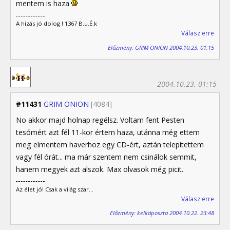
mentem is haza
A hízás jó dolog ! 1367 B.u.É.k
Válasz erre
Előzmény: GRIM ONION 2004.10.23. 01:15
2004.10.23. 01:15
#11431
GRIM ONION
[4084]
No akkor majd holnap regélsz. Voltam fent Pesten
tesómért azt fél 11-kor értem haza, utánna még ettem
meg elmentem haverhoz egy CD-ért, aztán telepítettem
vagy fél órát... ma már szentem nem csinálok semmit,
hanem megyek azt alszok. Max olvasok még picit.
Az élet jó! Csak a világ szar...
Válasz erre
Előzmény: kelkáposzta 2004.10.22. 23:48