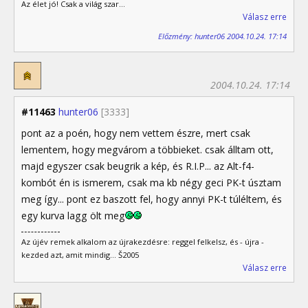
Az élet jó! Csak a világ szar...
Válasz erre
Előzmény: hunter06 2004.10.24. 17:14
2004.10.24. 17:14
#11463
hunter06
[3333]
pont az a poén, hogy nem vettem észre, mert csak
lementem, hogy megvárom a többieket. csak álltam ott,
majd egyszer csak beugrik a kép, és R.I.P... az Alt-f4-
kombót én is ismerem, csak ma kb négy geci PK-t úsztam
meg így... pont ez baszott fel, hogy annyi PK-t túléltem, és
egy kurva lagg ölt meg
Az újév remek alkalom az újrakezdésre: reggel felkelsz, és - újra -
kezded azt, amit mindig... Š2005
Válasz erre