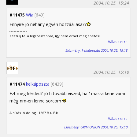
2004.10.25. 15:24
#11475
Wia
[649]
Ennyire jó nehány egyén hozzáállása??
Készülj fel a legrosszabbra, így nem érhet meglepetés!
Válasz erre
Előzmény: kelkáposzta 2004.10.25. 15:18
2004.10.25. 15:18
#11474
kelkáposzta
[6439]
Ezt még kérded? jó h tovabb viszed, ha 1masra kéne varni
még nm-en lenne sorcom
A hízás jó dolog ! 1367 B.u.É.k
Válasz erre
Előzmény: GRIM ONION 2004.10.25. 15:10