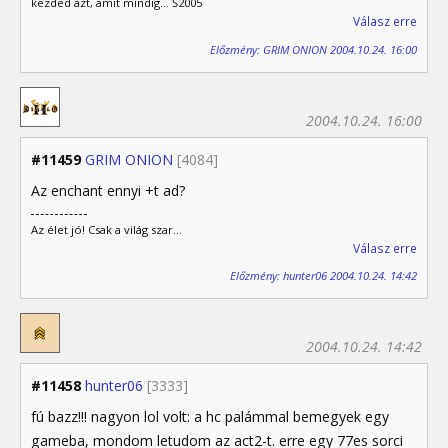
kezded azt, amit mindig... Š2005
Válasz erre
Előzmény: GRIM ONION 2004.10.24. 16:00
2004.10.24. 16:00
#11459
GRIM ONION
[4084]
Az enchant ennyi +t ad?
Az élet jó! Csak a világ szar...
Válasz erre
Előzmény: hunter06 2004.10.24. 14:42
2004.10.24. 14:42
#11458
hunter06
[3333]
fú bazz!!! nagyon lol volt: a hc palámmal bemegyek egy
gameba, mondom letudom az act2-t. erre egy 77es sorci