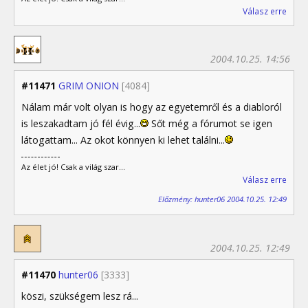
Válasz erre
2004.10.25. 14:56
#11471
GRIM ONION
[4084]
Nálam már volt olyan is hogy az egyetemről és a diabloról
is leszakadtam jó fél évig...
Sőt még a fórumot se igen
látogattam... Az okot könnyen ki lehet találni...
Az élet jó! Csak a világ szar...
Válasz erre
Előzmény: hunter06 2004.10.25. 12:49
2004.10.25. 12:49
#11470
hunter06
[3333]
köszi, szükségem lesz rá...