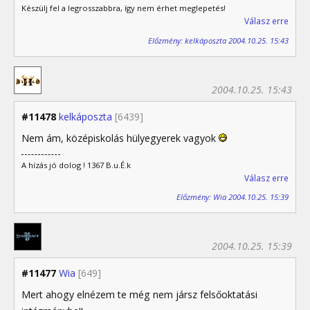
Készülj fel a legrosszabbra, így nem érhet meglepetés!
Válasz erre
Előzmény: kelkáposzta 2004.10.25. 15:43
2004.10.25. 15:43
#11478
kelkáposzta
[6439]
Nem ám, középiskolás hülyegyerek vagyok
A hízás jó dolog ! 1367 B.u.É.k
Válasz erre
Előzmény: Wia 2004.10.25. 15:39
2004.10.25. 15:39
#11477
Wia
[649]
Mert ahogy elnézem te még nem jársz felsőoktatási