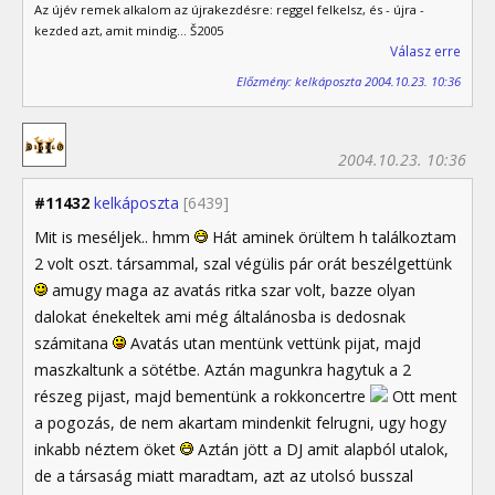
Az újév remek alkalom az újrakezdésre: reggel felkelsz, és - újra -
kezded azt, amit mindig... Š2005
Válasz erre
Előzmény: kelkáposzta 2004.10.23. 10:36
2004.10.23. 10:36
#11432
kelkáposzta
[6439]
Mit is meséljek.. hmm
Hát aminek örültem h találkoztam
2 volt oszt. társammal, szal végülis pár orát beszélgettünk
amugy maga az avatás ritka szar volt, bazze olyan
dalokat énekeltek ami még általánosba is dedosnak
számitana
Avatás utan mentünk vettünk pijat, majd
maszkaltunk a sötétbe. Aztán magunkra hagytuk a 2
részeg pijast, majd bementünk a rokkoncertre
Ott ment
a pogozás, de nem akartam mindenkit felrugni, ugy hogy
inkabb néztem öket
Aztán jött a DJ amit alapból utalok,
de a társaság miatt maradtam, azt az utolsó busszal