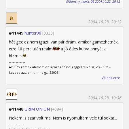
Előzmény: hunter06 2004.10.23. 20:12
2004.10.23. 20:12
#11449
hunter06
[3333]
hát gec ez nem igaz!!! van pár órám, amikor gamezhetnék,
erre 10 perc után realm
a jó édes kurva annyát a
blzznek
Az újév remek alkalom az újrakezdésre: reggel felkelsz, és - újra -
kezded azt, amit mindig... Š2005
Válasz erre
2004.10.23. 19:36
#11448
GRIM ONION
[4084]
Nekem is szar volt ma. Nem is nyomultam vele túl sokat...