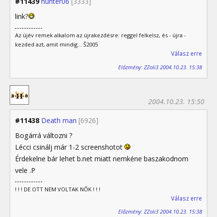
#11439
hunter06
[3333]
link?
Az újév remek alkalom az újrakezdésre: reggel felkelsz, és - újra -
kezded azt, amit mindig... Š2005
Válasz erre
Előzmény: ZZoli3 2004.10.23. 15:38
2004.10.23. 15:50
#11438
Death man
[6926]
Bogárrá változni ?
Lécci csinálj már 1-2 screenshotot
Érdekelne bár lehet b.net miatt nemkéne baszakodnom
vele .P
! ! ! DE OTT NEM VOLTAK NŐK ! ! !
Válasz erre
Előzmény: ZZoli3 2004.10.23. 15:38