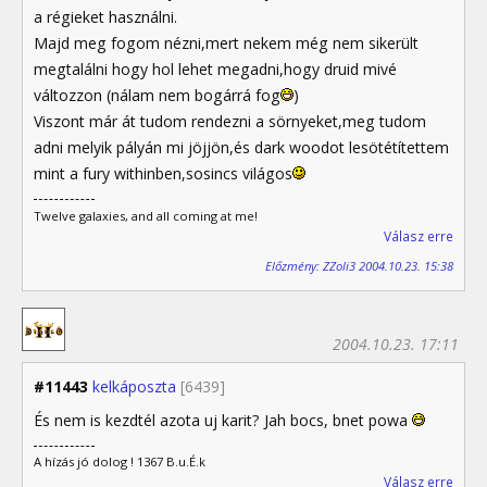
a régieket használni.
Majd meg fogom nézni,mert nekem még nem sikerült
megtalálni hogy hol lehet megadni,hogy druid mivé
változzon (nálam nem bogárrá fog
)
Viszont már át tudom rendezni a sörnyeket,meg tudom
adni melyik pályán mi jöjjön,és dark woodot lesötétítettem
mint a fury withinben,sosincs világos
Twelve galaxies, and all coming at me!
Válasz erre
Előzmény: ZZoli3 2004.10.23. 15:38
2004.10.23. 17:11
#11443
kelkáposzta
[6439]
És nem is kezdtél azota uj karit? Jah bocs, bnet powa
A hízás jó dolog ! 1367 B.u.É.k
Válasz erre