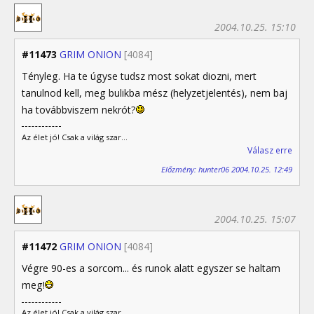
2004.10.25. 15:10
#11473
GRIM ONION
[4084]
Tényleg. Ha te úgyse tudsz most sokat diozni, mert
tanulnod kell, meg bulikba mész (helyzetjelentés), nem baj
ha továbbviszem nekrót?
Az élet jó! Csak a világ szar...
Válasz erre
Előzmény: hunter06 2004.10.25. 12:49
2004.10.25. 15:07
#11472
GRIM ONION
[4084]
Végre 90-es a sorcom... és runok alatt egyszer se haltam
meg!
Az élet jó! Csak a világ szar...