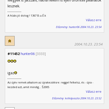
Megyek is játszani, hátha nekem is ilyen örömteli pillanatok
lesznek.
A hízás jó dolog ! 1367 B.u.É.k
Válasz erre
Előzmény: hunter06 2004.10.23. 23:54
2004.10.23. 23:54
#11452
hunter06
[3333]
igaz
Az újév remek alkalom az újrakezdésre: reggel felkelsz, és - újra -
kezded azt, amit mindig... Š2005
Válasz erre
Előzmény: kelkáposzta 2004.10.23. 23:52