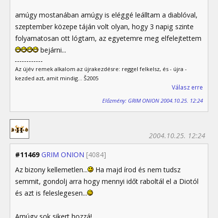
amúgy mostanában amúgy is eléggé leálltam a diablóval,
szeptember közepe táján volt olyan, hogy 3 napig szinte
folyamatosan ott lógtam, az egyetemre meg elfelejtettem
bejárni...
Az újév remek alkalom az újrakezdésre: reggel felkelsz, és - újra -
kezded azt, amit mindig... Š2005
Válasz erre
Előzmény: GRIM ONION 2004.10.25. 12:24
2004.10.25. 12:24
#11469
GRIM ONION
[4084]
Az bizony kellemetlen...
Ha majd írod és nem tudsz
semmit, gondolj arra hogy mennyi időt raboltál el a Diotól
és azt is feleslegesen...
Amúgy sok sikert hozzá!