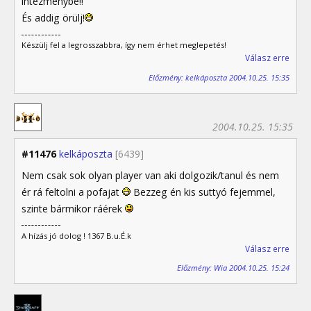
intézménybe!!
És addig örülj!
Készülj fel a legrosszabbra, így nem érhet meglepetés!
Válasz erre
Előzmény: kelkáposzta 2004.10.25. 15:35
2004.10.25. 15:35
#11476
kelkáposzta
[6439]
Nem csak sok olyan player van aki dolgozik/tanul és nem
ér rá feltolni a pofajat
Bezzeg én kis suttyó fejemmel,
szinte bármikor ráérek
A hízás jó dolog ! 1367 B.u.É.k
Válasz erre
Előzmény: Wia 2004.10.25. 15:24