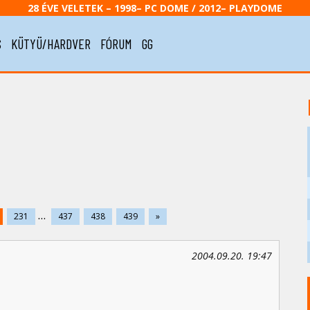
28 ÉVE VELETEK – 1998– PC DOME / 2012– PLAYDOME
S
KÜTYÜ/HARDVER
FÓRUM
GG
...
231
437
438
439
»
2004.09.20. 19:47