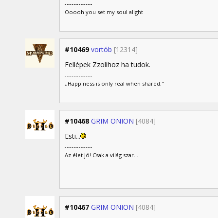
Ooooh you set my soul alight
#10469
vortób
[12314]
Fellépek Zzolihoz ha tudok.
,,Happiness is only real when shared."
#10468
GRIM ONION
[4084]
Esti...
Az élet jó! Csak a világ szar...
#10467
GRIM ONION
[4084]