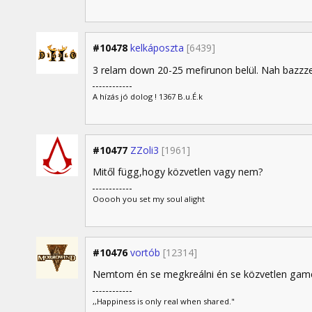
#10478
kelkáposzta
[6439]
3 relam down 20-25 mefirunon belül. Nah bazzze
A hízás jó dolog ! 1367 B.u.É.k
#10477
ZZoli3
[1961]
Mitől függ,hogy közvetlen vagy nem?
Ooooh you set my soul alight
#10476
vortób
[12314]
Nemtom én se megkreálni én se közvetlen game
,,Happiness is only real when shared."