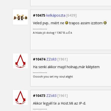
#10475
kelkáposzta
[6439]
Veled pvp.. miért ne
trapos assim izzitom
A hízás jó dolog ! 1367 B.u.É.k
#10474
ZZoli3
[1961]
Ha senki akkor majd holnap,már kiléptem
Ooooh you set my soul alight
#10473
ZZoli3
[1961]
Akkor legyél te a Host.Mi az IP-d.