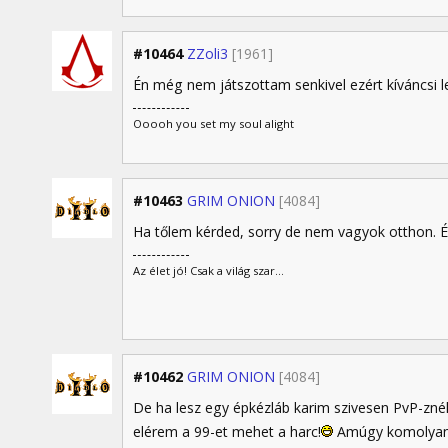
#10464
ZZoli3
[1961]
Én még nem játszottam senkivel ezért kíváncsi
Ooooh you set my soul alight
#10463
GRIM ONION
[4084]
Ha tőlem kérded, sorry de nem vagyok otthon. Ép
Az élet jó! Csak a világ szar...
#10462
GRIM ONION
[4084]
De ha lesz egy épkézláb karim szivesen PvP-znék
elérem a 99-et mehet a harc!
Amúgy komolyan.