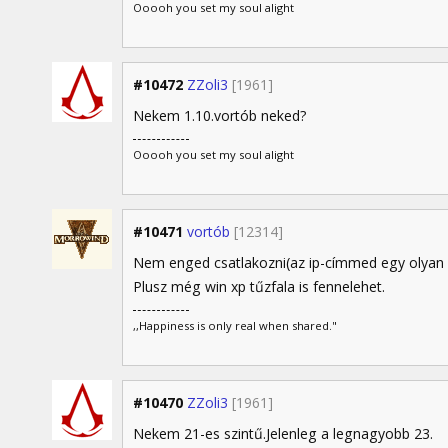
Ooooh you set my soul alight
#10472
ZZoli3
[1961]
Nekem 1.10.vortób neked?
Ooooh you set my soul alight
#10471
vortób
[12314]
Nem enged csatlakozni(az ip-címmed egy olyan g
Plusz még win xp tűzfala is fennelehet.
,,Happiness is only real when shared."
#10470
ZZoli3
[1961]
Nekem 21-es szintű.Jelenleg a legnagyobb 23.