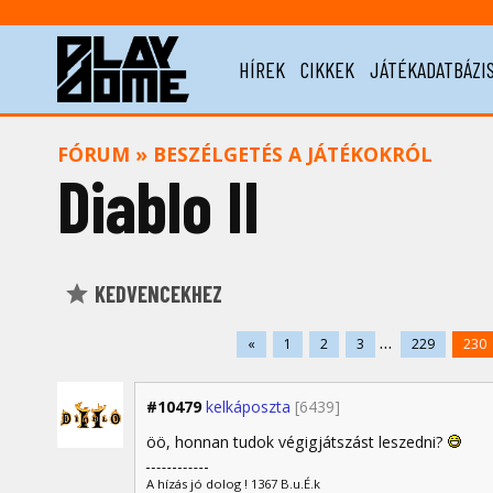
HÍREK
CIKKEK
JÁTÉKADATBÁZI
FÓRUM
»
BESZÉLGETÉS A JÁTÉKOKRÓL
Diablo II
KEDVENCEKHEZ
...
«
1
2
3
229
230
#10479
kelkáposzta
[6439]
öö, honnan tudok végigjátszást leszedni?
A hízás jó dolog ! 1367 B.u.É.k