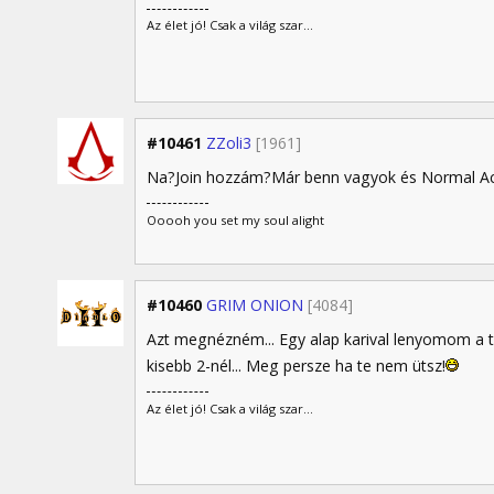
Az élet jó! Csak a világ szar...
#10461
ZZoli3
[1961]
Na?Join hozzám?Már benn vagyok és Normal Act 
Ooooh you set my soul alight
#10460
GRIM ONION
[4084]
Azt megnézném... Egy alap karival lenyomom a t
kisebb 2-nél... Meg persze ha te nem ütsz!
Az élet jó! Csak a világ szar...