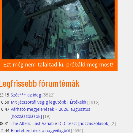
Ezt még nem találtad ki, próbáld meg most!
Legfrissebb fórumtémák
23:15
Szét*** az ideg
[5522]
10:50
Mit játszottál végig legutóbb? Értékeld!
[1616]
10:47
Várható megjelenések – 2026. augusztus
[hozzászólások]
[19]
08:31
The Alters: Last Variable DLC teszt [hozzászólások]
[2]
12:44
Hihetetlen hírek a nagyvilágból
[4636]