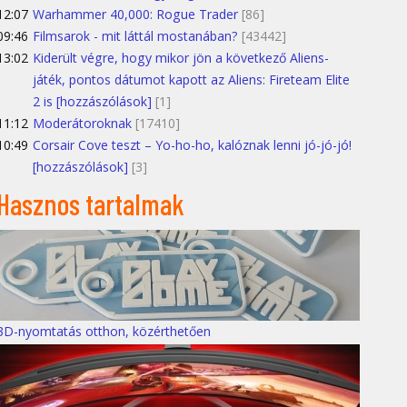
12:07
Warhammer 40,000: Rogue Trader
[86]
09:46
Filmsarok - mit láttál mostanában?
[43442]
13:02
Kiderült végre, hogy mikor jön a következő Aliens-
játék, pontos dátumot kapott az Aliens: Fireteam Elite
2 is [hozzászólások]
[1]
11:12
Moderátoroknak
[17410]
10:49
Corsair Cove teszt – Yo-ho-ho, kalóznak lenni jó-jó-jó!
[hozzászólások]
[3]
Hasznos tartalmak
3D-nyomtatás otthon, közérthetően