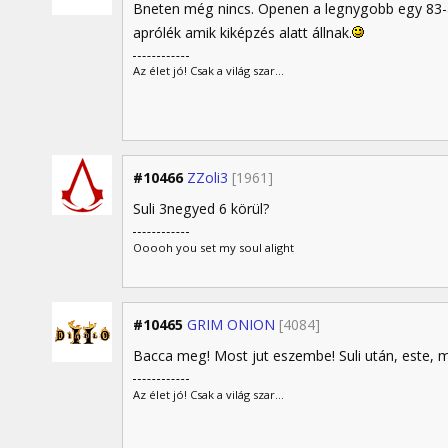
Bneten még nincs. Openen a legnygobb egy 83-
aprólék amik kiképzés alatt állnak.
Az élet jó! Csak a világ szar...
#10466
ZZoli3
[1961]
Suli 3negyed 6 körül?
Ooooh you set my soul alight
#10465
GRIM ONION
[4084]
Bacca meg! Most jut eszembe! Suli után, este, m
Az élet jó! Csak a világ szar...