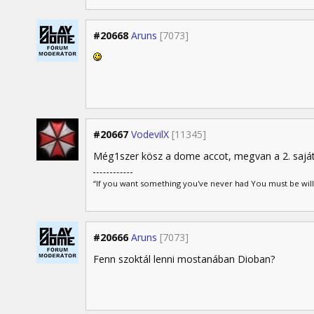
#20668
Aruns
[7073]
#20667
VodevilX
[11345]
Még1szer kösz a dome accot, megvan a 2. saját
“If you want something you've never had You must be wil
#20666
Aruns
[7073]
Fenn szoktál lenni mostanában Dioban?