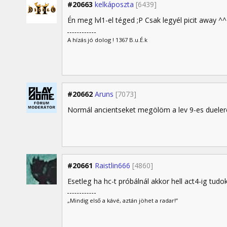
#20663
kelkáposzta
[6439]
Én meg lvl1-el téged ;P Csak legyél picit away ^^
A hízás jó dolog ! 1367 B.u.É.k
#20662
Aruns
[7073]
Normál ancientseket megölöm a lev 9-es duele
#20661
Raistlin666
[4860]
Esetleg ha hc-t próbálnál akkor hell act4-ig tudok 
„Mindig első a kávé, aztán jöhet a radar!”