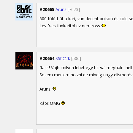
#20665
Aruns
[7073]
500 fölött üt a kari, van decent poison és cold s
Lev 9-es funkaritól ez nem rossz
#20664
SSh@rk
[506]
Raist! Vajh' milyen lehet egy hc-val meghalni hel
Sosem mertem hc-zni de mindíg nagy elismerésse
Aruns:
Kápi: OMG