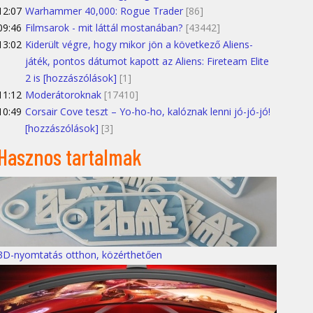
12:07
Warhammer 40,000: Rogue Trader
[86]
09:46
Filmsarok - mit láttál mostanában?
[43442]
13:02
Kiderült végre, hogy mikor jön a következő Aliens-
játék, pontos dátumot kapott az Aliens: Fireteam Elite
2 is [hozzászólások]
[1]
11:12
Moderátoroknak
[17410]
10:49
Corsair Cove teszt – Yo-ho-ho, kalóznak lenni jó-jó-jó!
[hozzászólások]
[3]
Hasznos tartalmak
3D-nyomtatás otthon, közérthetően