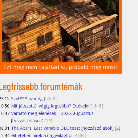
Ezt még nem találtad ki, próbáld meg most!
Legfrissebb fórumtémák
23:15
Szét*** az ideg
[5522]
10:50
Mit játszottál végig legutóbb? Értékeld!
[1616]
10:47
Várható megjelenések – 2026. augusztus
[hozzászólások]
[19]
08:31
The Alters: Last Variable DLC teszt [hozzászólások]
[2]
12:44
Hihetetlen hírek a nagyvilágból
[4636]