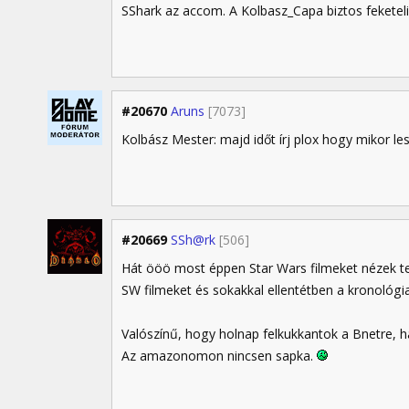
SShark az accom. A Kolbasz_Capa biztos feketeli
#20670
Aruns
[7073]
Kolbász Mester: majd időt írj plox hogy mikor le
#20669
SSh@rk
[506]
Hát ööö most éppen Star Wars filmeket nézek t
SW filmeket és sokakkal ellentétben a kronológi
Valószínű, hogy holnap felkukkantok a Bnetre, 
Az amazonomon nincsen sapka.