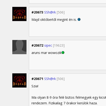
#20673
SSh@rk
[506]
Majd októbertől megint én is.
#20672
sipec
[19623]
aruns mar wowozik
#20671
SSh@rk
[506]
Szia!
Ma olyan 8-9 óra felé biztos felmegyek egy kic
rendezem. Fizikailag 7 órakor kerülök haza.