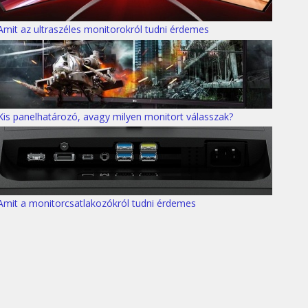
Amit az ultraszéles monitorokról tudni érdemes
Kis panelhatározó, avagy milyen monitort válasszak?
Amit a monitorcsatlakozókról tudni érdemes