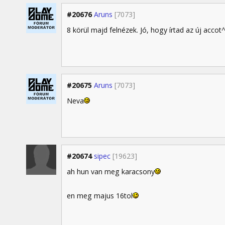
#20676
Aruns
[7073]
8 körül majd felnézek. Jó, hogy írtad az új accot
#20675
Aruns
[7073]
Neva
#20674
sipec
[19623]
ah hun van meg karacsony
en meg majus 16tol