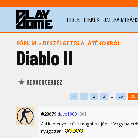
HÍREK
CIKKEK
JÁTÉKADATBÁZI
FÓRUM
»
BESZÉLGETÉS A JÁTÉKOKRÓL
Diablo II
KEDVENCEKHEZ
...
«
1
2
3
25
26
#20679
dave1000
[30]
Aki keménynek érzi magát az jöhet! Vagy ha erős
nyugottan!!