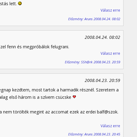
stás lett.
Válasz erre
Előzmény: Aruns 2008.04.24. 08:02
2008.04.24. 08:02
szel fenn és megpróbálok felugrani.
Válasz erre
Előzmény: SSh@rk 2008.04.23. 20:59
2008.04.23. 20:59
egnap kezdtem, most tartok a harmadik résznél. Szeretem a
ailag első három is a szívem csücske
ha nem törölték megint az accomat ezek az erdei balf@szok.
Válasz erre
Előzmény: Aruns 2008.04.23. 20:45