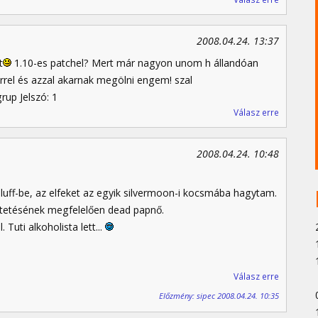
2008.04.24. 13:37
t
1.10-es patchel? Mert már nagyon unom h állandóan
rrel és azzal akarnak megölni engem! szal
up Jelszó: 1
Válasz erre
2008.04.24. 10:48
uff-be, az elfeket az egyik silvermoon-i kocsmába hagytam.
ltetésének megfelelően dead papnő.
Tuti alkoholista lett...
Válasz erre
Előzmény: sipec 2008.04.24. 10:35