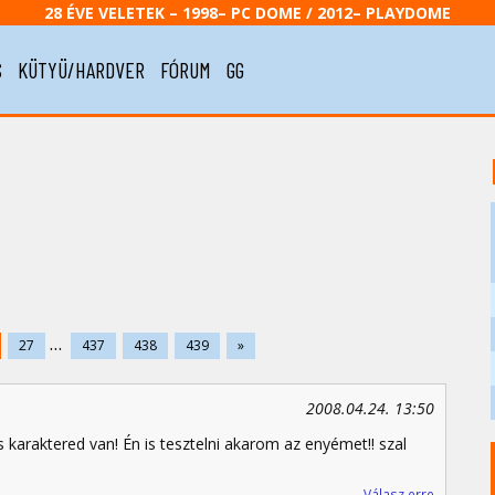
28 ÉVE VELETEK – 1998– PC DOME / 2012– PLAYDOME
S
KÜTYÜ/HARDVER
FÓRUM
GG
...
27
437
438
439
»
2008.04.24. 13:50
 karaktered van! Én is tesztelni akarom az enyémet!! szal
Válasz erre