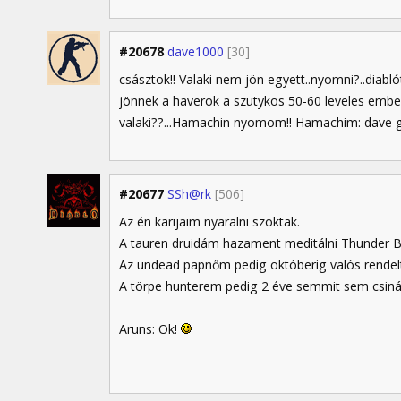
#20678
dave1000
[30]
császtok!! Valaki nem jön egyett..nyomni?..diabló
jönnek a haverok a szutykos 50-60 leveles embe
valaki??...Hamachin nyomom!! Hamachim: dave gr
#20677
SSh@rk
[506]
Az én karijaim nyaralni szoktak.
A tauren druidám hazament meditálni Thunder Bl
Az undead papnőm pedig októberig valós rende
A törpe hunterem pedig 2 éve semmit sem csinál. 
Aruns: Ok!