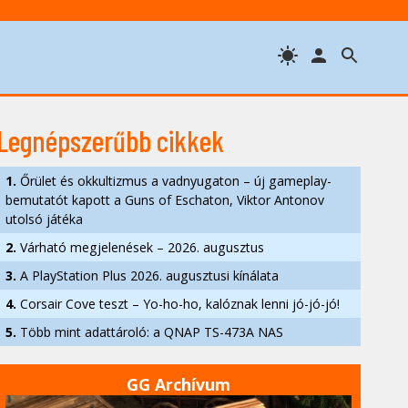
Legnépszerűbb cikkek
1.
Őrület és okkultizmus a vadnyugaton – új gameplay-
bemutatót kapott a Guns of Eschaton, Viktor Antonov
utolsó játéka
2.
Várható megjelenések – 2026. augusztus
3.
A PlayStation Plus 2026. augusztusi kínálata
4.
Corsair Cove teszt – Yo-ho-ho, kalóznak lenni jó-jó-jó!
5.
Több mint adattároló: a QNAP TS-473A NAS
GG Archívum