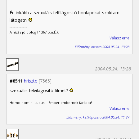
Én inkább a szexuláis felfilágositó honlapokat szoktam
látogatni.
A hízás jó dolog ! 1367 B.u.É.k
Válasz erre
Előzmény: hriszto 2004.05.24. 13:28
2004.05.24. 13:28
#8511
hriszto
[7565]
szexuális felvilágosító filmet?
Homo homini Lupus! - Ember embernek farkasa!
Válasz erre
Előzmény: kelkáposzta 2004.05.24. 11:27