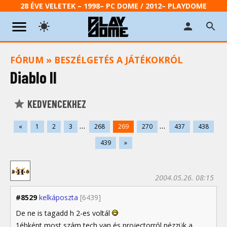
28 ÉVE VELETEK – 1998– PC DOME / 2012– PLAYDOME
FÓRUM
»
BESZÉLGETÉS A JÁTÉKOKRÓL
Diablo II
KEDVENCEKHEZ
...
...
«
1
2
3
268
269
270
437
438
439
»
2004.05.26. 08:15
#8529
kelkáposzta
[6439]
De ne is tagadd h 2-es voltál
1ébként most szám tech van és projectorról nézzük a