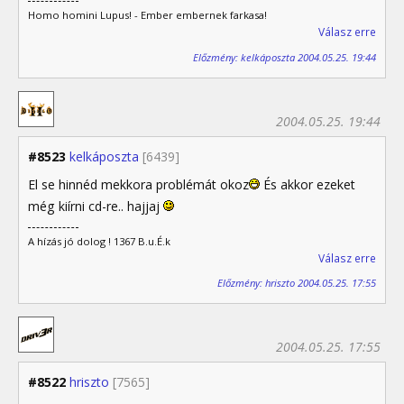
Homo homini Lupus! - Ember embernek farkasa!
Válasz erre
Előzmény: kelkáposzta 2004.05.25. 19:44
2004.05.25. 19:44
#8523
kelkáposzta
[6439]
El se hinnéd mekkora problémát okoz
És akkor ezeket
még kiírni cd-re.. hajjaj
A hízás jó dolog ! 1367 B.u.É.k
Válasz erre
Előzmény: hriszto 2004.05.25. 17:55
2004.05.25. 17:55
#8522
hriszto
[7565]