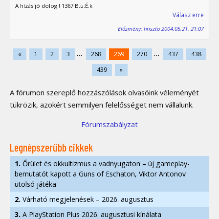
A hízás jó dolog ! 1367 B.u.É.k
Válasz erre
Előzmény: hriszto 2004.05.21. 21:07
...
...
«
1
2
3
268
269
270
437
438
439
»
A fórumon szereplő hozzászólások olvasóink véleményét
tükrözik, azokért semmilyen felelősséget nem vállalunk.
Fórumszabályzat
Legnépszerűbb cikkek
1.
Őrület és okkultizmus a vadnyugaton – új gameplay-
bemutatót kapott a Guns of Eschaton, Viktor Antonov
utolsó játéka
2.
Várható megjelenések – 2026. augusztus
3.
A PlayStation Plus 2026. augusztusi kínálata