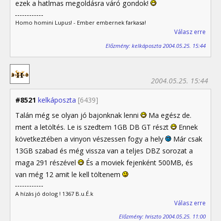
ezek a hatlmas megoldásra váró gondok!
Homo homini Lupus! - Ember embernek farkasa!
Válasz erre
Előzmény: kelkáposzta 2004.05.25. 15:44
2004.05.25. 15:44
#8521
kelkáposzta
[6439]
Talán még se olyan jó bajonknak lenni
Ma egész de.
ment a letöltés. Le is szedtem 1GB DB GT részt
Ennek
következtében a vinyon vészessen fogy a hely
Már csak
13GB szabad és még vissza van a teljes DBZ sorozat a
maga 291 részével
És a moviek fejenként 500MB, és
van még 12 amit le kell töltenem
A hízás jó dolog ! 1367 B.u.É.k
Válasz erre
Előzmény: hriszto 2004.05.25. 11:00