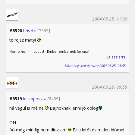
2004.05.25. 11:00
#8520
hriszto
[7565]
te rejsz matyi
Homo homini Lupus! - Ember embernek farkasa!
Válasz erre
Előzmény: kelkáposzta 2004.05.25. 06:55
2004.05.25. 06:55
#8519
kelkáposzta
[6439]
há végül is mé ne
Bajnoknak lenni jó dolog
ON
öö még mindig nem dioztam
Ez a letöltés miden idömet