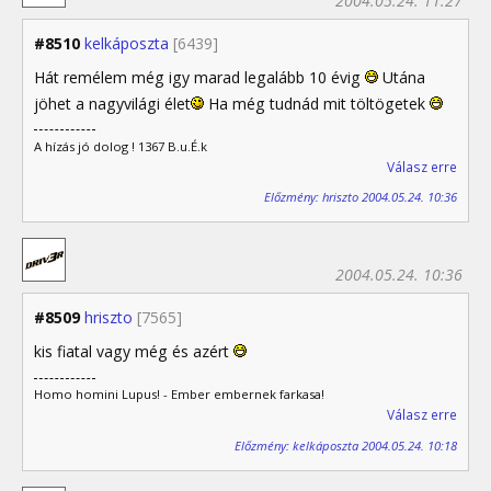
2004.05.24. 11:27
#8510
kelkáposzta
[6439]
Hát remélem még igy marad legalább 10 évig
Utána
jöhet a nagyvilági élet
Ha még tudnád mit töltögetek
A hízás jó dolog ! 1367 B.u.É.k
Válasz erre
Előzmény: hriszto 2004.05.24. 10:36
2004.05.24. 10:36
#8509
hriszto
[7565]
kis fiatal vagy még és azért
Homo homini Lupus! - Ember embernek farkasa!
Válasz erre
Előzmény: kelkáposzta 2004.05.24. 10:18