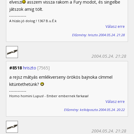
elveszi
asszem vissza rakom a Fury modot, és singelbe
játszok amig tölt.
A hízás jó dolog ! 1367 B.u.É.k
Válasz erre
Előzmény: hriszto 2004.05.24. 21:28
2004.05.24. 21:28
#8518
hriszto
[7565]
a rejsz mátyás emlékverseny örökös bajnoka címmel
kitüntethetünk?
Homo homini Lupus! - Ember embernek farkasa!
Válasz erre
Előzmény: kelkáposzta 2004.05.24. 20:22
2004.05.24. 21:28