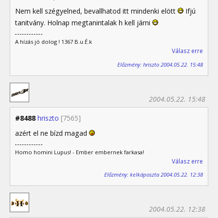
Nem kell szégyelned, bevallhatod itt mindenki elött
Ifjú
tanitvány. Holnap megtanintalak h kell járni
A hízás jó dolog ! 1367 B.u.É.k
Válasz erre
Előzmény: hriszto 2004.05.22. 15:48
2004.05.22. 15:48
#8488
hriszto
[7565]
azért el ne bízd magad
Homo homini Lupus! - Ember embernek farkasa!
Válasz erre
Előzmény: kelkáposzta 2004.05.22. 12:38
2004.05.22. 12:38