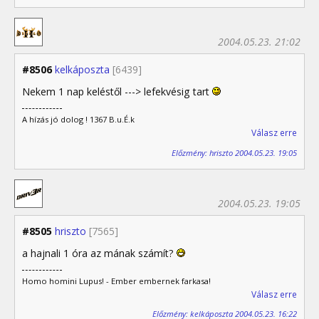
2004.05.23. 21:02
#8506
kelkáposzta
[6439]
Nekem 1 nap keléstől ---> lefekvésig tart
A hízás jó dolog ! 1367 B.u.É.k
Válasz erre
Előzmény: hriszto 2004.05.23. 19:05
2004.05.23. 19:05
#8505
hriszto
[7565]
a hajnali 1 óra az mának számít?
Homo homini Lupus! - Ember embernek farkasa!
Válasz erre
Előzmény: kelkáposzta 2004.05.23. 16:22