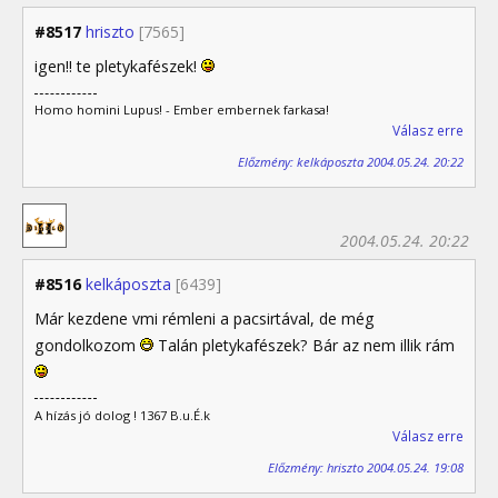
#8517
hriszto
[7565]
igen!! te pletykafészek!
Homo homini Lupus! - Ember embernek farkasa!
Válasz erre
Előzmény: kelkáposzta 2004.05.24. 20:22
2004.05.24. 20:22
#8516
kelkáposzta
[6439]
Már kezdene vmi rémleni a pacsirtával, de még
gondolkozom
Talán pletykafészek? Bár az nem illik rám
A hízás jó dolog ! 1367 B.u.É.k
Válasz erre
Előzmény: hriszto 2004.05.24. 19:08