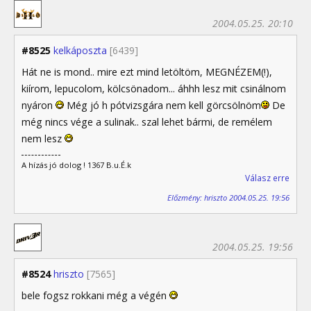
2004.05.25. 20:10
#8525
kelkáposzta
[6439]
Hát ne is mond.. mire ezt mind letöltöm, MEGNÉZEM(!),
kiírom, lepucolom, kölcsönadom... áhhh lesz mit csinálnom
nyáron
Még jó h pótvizsgára nem kell görcsölnöm
De
még nincs vége a sulinak.. szal lehet bármi, de remélem
nem lesz
A hízás jó dolog ! 1367 B.u.É.k
Válasz erre
Előzmény: hriszto 2004.05.25. 19:56
2004.05.25. 19:56
#8524
hriszto
[7565]
bele fogsz rokkani még a végén