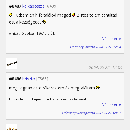
#8487
kelkáposzta
[6439]
Tudtam én h feltalálod magad
Biztos tölem tanultad
ezt a kézségedet
A hízás jó dolog ! 1367 B.u.É.k
Válasz erre
Előzmény: hriszto 2004.05.22. 12:04
2004.05.22. 12:04
#8486
hriszto
[7565]
még tegnap este rákerestem és megtaláltam
Homo homini Lupus! - Ember embernek farkasa!
Válasz erre
Előzmény: kelkáposzta 2004.05.22. 08:21