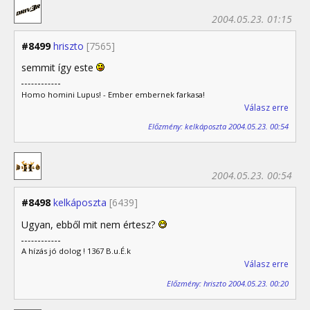
2004.05.23. 01:15
#8499
hriszto
[7565]
semmit így este
Homo homini Lupus! - Ember embernek farkasa!
Válasz erre
Előzmény: kelkáposzta 2004.05.23. 00:54
2004.05.23. 00:54
#8498
kelkáposzta
[6439]
Ugyan, ebből mit nem értesz?
A hízás jó dolog ! 1367 B.u.É.k
Válasz erre
Előzmény: hriszto 2004.05.23. 00:20