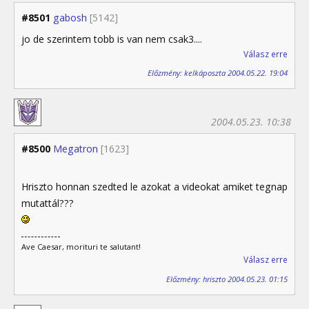
#8501
gabosh
[5142]
jo de szerintem tobb is van nem csak3....
Válasz erre
Előzmény: kelkáposzta 2004.05.22. 19:04
2004.05.23. 10:38
#8500
Megatron
[1623]
Hriszto honnan szedted le azokat a videokat amiket tegnap
mutattál???
Ave Caesar, morituri te salutant!
Válasz erre
Előzmény: hriszto 2004.05.23. 01:15