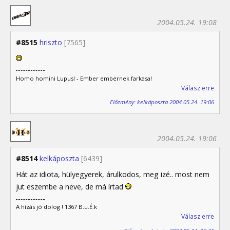
2004.05.24. 19:08
#8515
hriszto
[7565]
Homo homini Lupus! - Ember embernek farkasa!
Válasz erre
Előzmény: kelkáposzta 2004.05.24. 19:06
2004.05.24. 19:06
#8514
kelkáposzta
[6439]
Hát az idiota, hülyegyerek, árulkodos, meg izé.. most nem
jut eszembe a neve, de má írtad
A hízás jó dolog ! 1367 B.u.É.k
Válasz erre