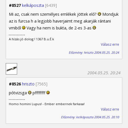
#8527
kelkáposzta
[6439]
Mi az, csak nem személyes emlékek jöttek elő?
Mondjuk
az is furcsa h a legjobb haverjaimt meg akarják rántani
vmiből
Vagy ha nem is bukta, de 2-es 3-as
A hízás jó dolog ! 1367 B.u.É.k
Válasz erre
Előzmény: hriszto 2004.05.25. 20:24
2004.05.25. 20:24
#8526
hriszto
[7565]
pótvizsga
pffffffff
Homo homini Lupus! - Ember embernek farkasa!
Válasz erre
Előzmény: kelkáposzta 2004.05.25. 20:10