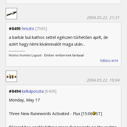
2004.05.22. 21:21
#8495
hriszto
[7565]
a barbár bul-kathos settel egészen tűrhetően aprít, de
azért hagy némi kívánnivalót maga után...
Homo homini Lupus! - Ember embernek farkasa!
Válasz erre
2004.05.22. 19:04
#8494
kelkáposzta
[6439]
Monday, May 17
Three New Runewords Activated - Flux [15:06
ST]