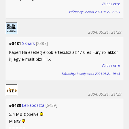
Válasz erre
Előzmény: SShark 2004.05.21. 21:29
2004.05.21. 21:29
#8481
SShark
[2387]
Káper! Ha esetleg előbb értesülsz az 1.10-es Fury-ről akkor
írj egy e-mailt plz! THX
Válasz erre
Előzmény: kelkáposzta 2004.05.21. 19:43
2004.05.21. 21:29
#8480
kelkáposzta
[6439]
5,4 MB zippelve
Miért?