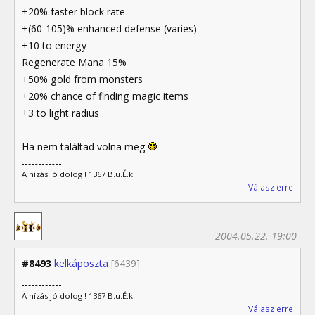
+20% faster block rate
+(60-105)% enhanced defense (varies)
+10 to energy
Regenerate Mana 15%
+50% gold from monsters
+20% chance of finding magic items
+3 to light radius
Ha nem találtad volna meg
A hízás jó dolog ! 1367 B.u.É.k
Válasz erre
2004.05.22. 19:00
#8493
kelkáposzta
[6439]
A hízás jó dolog ! 1367 B.u.É.k
Válasz erre