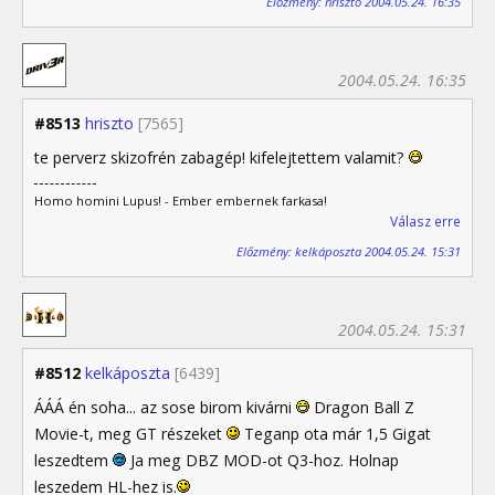
Előzmény: hriszto 2004.05.24. 16:35
2004.05.24. 16:35
#8513
hriszto
[7565]
te perverz skizofrén zabagép! kifelejtettem valamit?
Homo homini Lupus! - Ember embernek farkasa!
Válasz erre
Előzmény: kelkáposzta 2004.05.24. 15:31
2004.05.24. 15:31
#8512
kelkáposzta
[6439]
ÁÁÁ én soha... az sose birom kivárni
Dragon Ball Z
Movie-t, meg GT részeket
Teganp ota már 1,5 Gigat
leszedtem
Ja meg DBZ MOD-ot Q3-hoz. Holnap
leszedem HL-hez is.