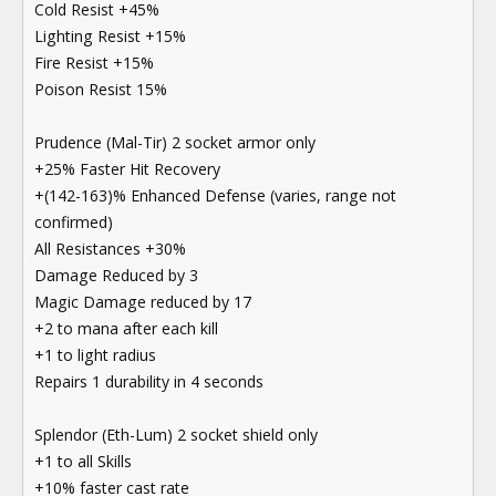
Cold Resist +45%
Lighting Resist +15%
Fire Resist +15%
Poison Resist 15%
Prudence (Mal-Tir) 2 socket armor only
+25% Faster Hit Recovery
+(142-163)% Enhanced Defense (varies, range not
confirmed)
All Resistances +30%
Damage Reduced by 3
Magic Damage reduced by 17
+2 to mana after each kill
+1 to light radius
Repairs 1 durability in 4 seconds
Splendor (Eth-Lum) 2 socket shield only
+1 to all Skills
+10% faster cast rate