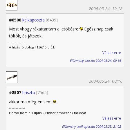
2004.05.24. 10:18
#8508
kelkáposzta
[6439]
Most vhogy rákattantam a letöltésre
Egész nap csak
töltök, és játszok.
A hízás jó dolog ! 1367 B.u.É.k
Válasz erre
Előzmény: hriszto 2004.05.24. 00:16
2004.05.24. 00:16
#8507
hriszto
[7565]
akkor ma még én sem
Homo homini Lupus! - Ember embernek farkasa!
Válasz erre
Előzmény: kelkáposzta 2004.05.23. 21:02