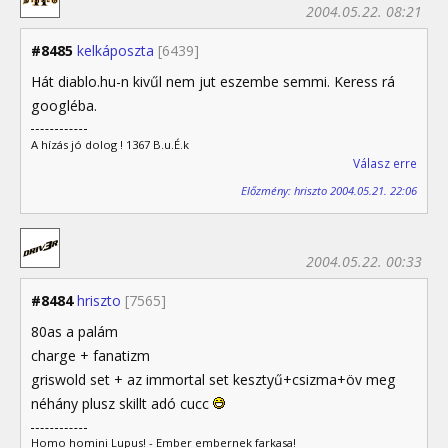
2004.05.22. 08:21
#8485
kelkáposzta
[6439]
Hát diablo.hu-n kivűl nem jut eszembe semmi. Keress rá
googléba.
A hízás jó dolog ! 1367 B.u.É.k
Válasz erre
Előzmény: hriszto 2004.05.21. 22:06
2004.05.22. 00:33
#8484
hriszto
[7565]
80as a palám
charge + fanatizm
griswold set + az immortal set kesztyű+csizma+öv meg
néhány plusz skillt adó cucc
Homo homini Lupus! - Ember embernek farkasa!