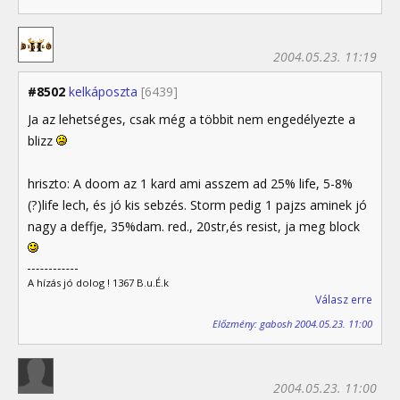
2004.05.23. 11:19
#8502
kelkáposzta
[6439]
Ja az lehetséges, csak még a többit nem engedélyezte a
blizz
hriszto: A doom az 1 kard ami asszem ad 25% life, 5-8%
(?)life lech, és jó kis sebzés. Storm pedig 1 pajzs aminek jó
nagy a deffje, 35%dam. red., 20str,és resist, ja meg block
A hízás jó dolog ! 1367 B.u.É.k
Válasz erre
Előzmény: gabosh 2004.05.23. 11:00
2004.05.23. 11:00