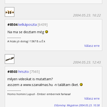
2004.05.23. 16:22
#8504
kelkáposzta
[6439]
Na ma se dioztam még
A hízás jó dolog ! 1367 B.u.É.k
Válasz erre
2004.05.23. 12:43
#8503
hriszto
[7565]
milyen videokat is mutattam?
asszem a www.szanalmas.hu -n találtam őket.
Homo homini Lupus! - Ember embernek farkasa!
Válasz erre
Előzmény: Megatron 2004.05.23. 10:38