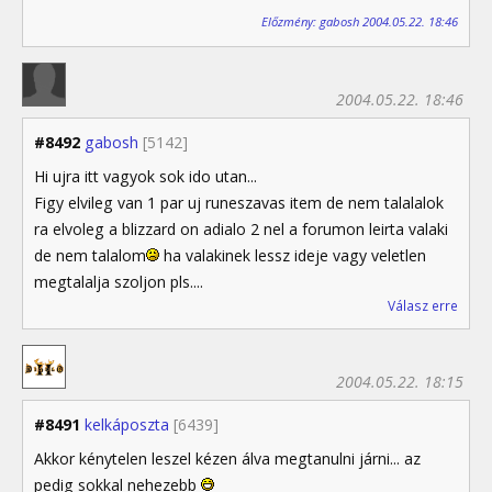
Előzmény: gabosh 2004.05.22. 18:46
2004.05.22. 18:46
#8492
gabosh
[5142]
Hi ujra itt vagyok sok ido utan...
Figy elvileg van 1 par uj runeszavas item de nem talalalok
ra elvoleg a blizzard on adialo 2 nel a forumon leirta valaki
de nem talalom
ha valakinek lessz ideje vagy veletlen
megtalalja szoljon pls....
Válasz erre
2004.05.22. 18:15
#8491
kelkáposzta
[6439]
Akkor kénytelen leszel kézen álva megtanulni járni... az
pedig sokkal nehezebb