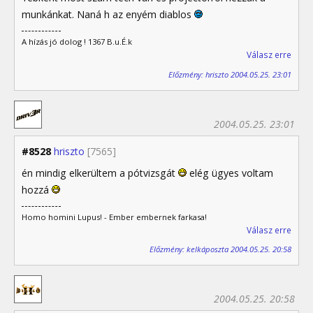
munkánkat. Naná h az enyém diablos
A hízás jó dolog ! 1367 B.u.É.k
Válasz erre
Előzmény: hriszto 2004.05.25. 23:01
2004.05.25. 23:01
#8528
hriszto
[7565]
én mindig elkerültem a pótvizsgát
elég ügyes voltam
hozzá
Homo homini Lupus! - Ember embernek farkasa!
Válasz erre
Előzmény: kelkáposzta 2004.05.25. 20:58
2004.05.25. 20:58