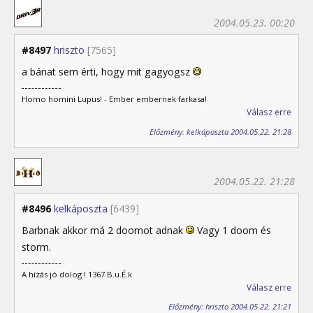
2004.05.23. 00:20
#8497
hriszto
[7565]
a bánat sem érti, hogy mit gagyogsz
Homo homini Lupus! - Ember embernek farkasa!
Válasz erre
Előzmény: kelkáposzta 2004.05.22. 21:28
2004.05.22. 21:28
#8496
kelkáposzta
[6439]
Barbnak akkor má 2 doomot adnak
Vagy 1 doom és
storm.
A hízás jó dolog ! 1367 B.u.É.k
Válasz erre
Előzmény: hriszto 2004.05.22. 21:21