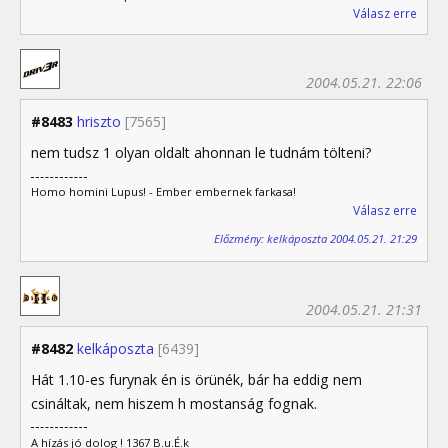
Válasz erre
2004.05.21. 22:06
#8483
hriszto
[7565]
nem tudsz 1 olyan oldalt ahonnan le tudnám tölteni?
Homo homini Lupus! - Ember embernek farkasa!
Válasz erre
Előzmény: kelkáposzta 2004.05.21. 21:29
2004.05.21. 21:31
#8482
kelkáposzta
[6439]
Hát 1.10-es furynak én is örünék, bár ha eddig nem
csináltak, nem hiszem h mostanság fognak.
A hízás jó dolog ! 1367 B.u.É.k