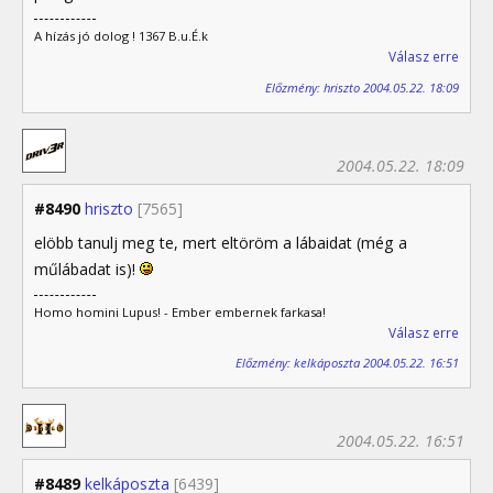
A hízás jó dolog ! 1367 B.u.É.k
Válasz erre
Előzmény: hriszto 2004.05.22. 18:09
2004.05.22. 18:09
#8490
hriszto
[7565]
elöbb tanulj meg te, mert eltöröm a lábaidat (még a
műlábadat is)!
Homo homini Lupus! - Ember embernek farkasa!
Válasz erre
Előzmény: kelkáposzta 2004.05.22. 16:51
2004.05.22. 16:51
#8489
kelkáposzta
[6439]