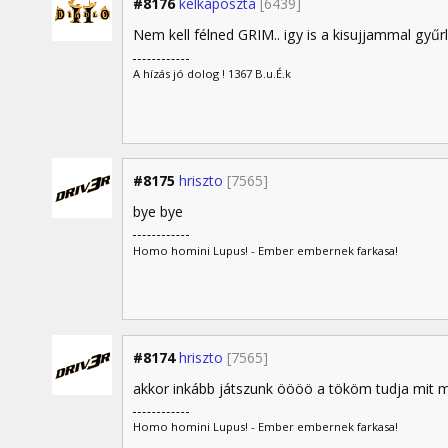
#8176
kelkáposzta
[6439]
Nem kell félned GRIM.. igy is a kisujjammal gyű
A hízás jó dolog ! 1367 B.u.É.k
#8175
hriszto
[7565]
bye bye
Homo homini Lupus! - Ember embernek farkasa!
#8174
hriszto
[7565]
akkor inkább játszunk öööö a tököm tudja mit 
Homo homini Lupus! - Ember embernek farkasa!