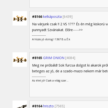
#8166
kelkáposzta
[6439]
Na várjunk csak !! 2 VS 1??? És én még kiskorú v
punnyadt Szváriakat. Előre----->>
A hízás jó dolog ! 1367 B.u.É.k
#8165
GRIM ONION
[4084]
Meg ne próbáld! Sok furcsa dolgot ki akarok pró
beteges az jó, de a szado-mazo nekem már bete
Az élet jó! Csak a világ szar...
#8164
hriszto
[7565]