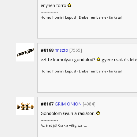
enyhén forró
Homo homini Lupus! - Ember embernek farkasa!
#8168
hriszto
[7565]
ezt te komolyan gondolod?
gyere csak és let
Homo homini Lupus! - Ember embernek farkasa!
#8167
GRIM ONION
[4084]
Gondolom Gyuri a radiátor...
Az élet jó! Csak a világ szar...