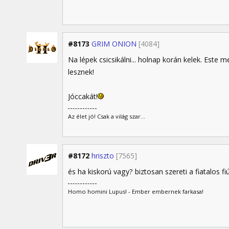
#8173
GRIM ONION
[4084]
Na lépek csicsikálni... holnap korán kelek. Est
lesznek!
Jóccakát!
Az élet jó! Csak a világ szar...
#8172
hriszto
[7565]
és ha kiskorú vagy? biztosan szereti a fiatalos fi
Homo homini Lupus! - Ember embernek farkasa!