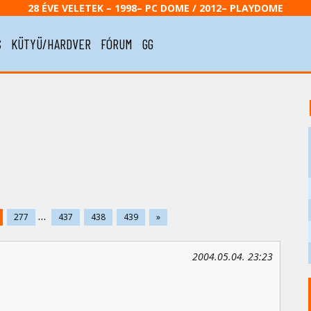
28 ÉVE VELETEK – 1998– PC DOME / 2012– PLAYDOME
S
KÜTYÜ/HARDVER
FÓRUM
GG
...
277
437
438
439
»
2004.05.04. 23:23