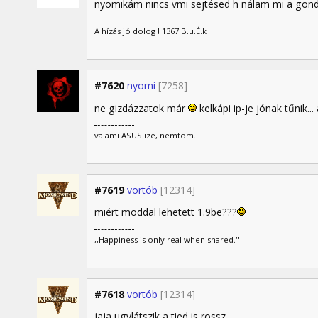
nyomikám nincs vmi sejtésed h nálam mi a gon
A hízás jó dolog ! 1367 B.u.É.k
#7620
nyomi
[7258]
ne gizdázzatok már
kelkápi ip-je jónak tűnik
valami ASUS izé, nemtom...
#7619
vortób
[12314]
miért moddal lehetett 1.9be???
,,Happiness is only real when shared."
#7618
vortób
[12314]
jaja ugylátszik a tied is rossz.