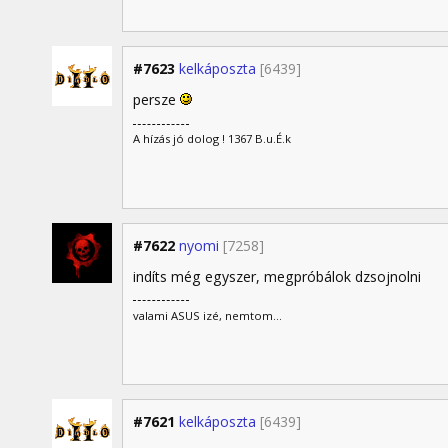
#7623
kelkáposzta
[6439]
persze
A hízás jó dolog ! 1367 B.u.É.k
#7622
nyomi
[7258]
indíts még egyszer, megpróbálok dzsojnolni
valami ASUS izé, nemtom...
#7621
kelkáposzta
[6439]