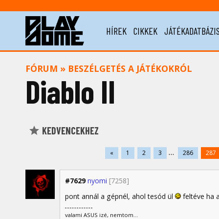
HÍREK
CIKKEK
JÁTÉKADATBÁZI
FÓRUM
»
BESZÉLGETÉS A JÁTÉKOKRÓL
Diablo II
KEDVENCEKHEZ
...
«
1
2
3
286
287
#7629
nyomi
[7258]
pont annál a gépnél, ahol tesód ül
feltéve ha a
valami ASUS izé, nemtom...