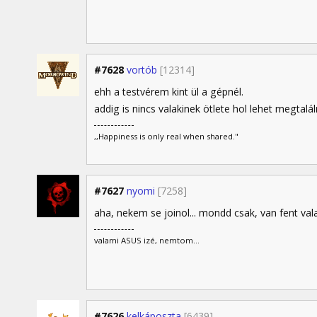
#7628
vortób
[12314]
ehh a testvérem kint ül a gépnél.
addig is nincs valakinek ötlete hol lehet megtalá
,,Happiness is only real when shared."
#7627
nyomi
[7258]
aha, nekem se joinol... mondd csak, van fent v
valami ASUS izé, nemtom...
#7626
kelkáposzta
[6439]