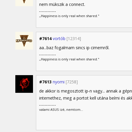
nem mükszik a connect.
,,Happiness is only real when shared."
#7614
vortób
[12314]
aa...baz fogalmam sincs ip cimemről.
,,Happiness is only real when shared."
#7613
nyomi
[7258]
de akkor is megosztott ip-n vagy... annak a gépn
internethez, meg a portot kell utána beírni és akk
valami ASUS izé, nemtom...