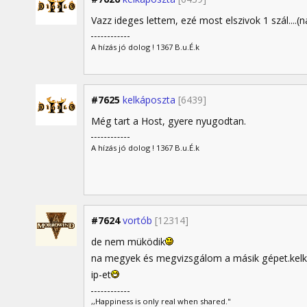
Vazz ideges lettem, ezé most elszivok 1 szál....(
A hízás jó dolog ! 1367 B.u.É.k
#7625
kelkáposzta
[6439]
Még tart a Host, gyere nyugodtan.
A hízás jó dolog ! 1367 B.u.É.k
#7624
vortób
[12314]
de nem müködik
na megyek és megvizsgálom a másik gépet.kelkáp
ip-et
,,Happiness is only real when shared."