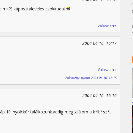
na mit?) káposztaleveles csokirudat
Válasz erre
2004.04.16. 16:17
Válasz erre
Előzmény: nyomi 2004.04.16. 16:15
2004.04.16. 16:16
i fél nyolckór találkozunk.addig megtalálom a k*ib*sz*t