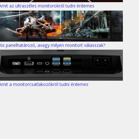
Amit az ultraszéles monitorokról tudni érdemes
Kis panelhatározó, avagy milyen monitort válasszak?
Amit a monitorcsatlakozókról tudni érdemes