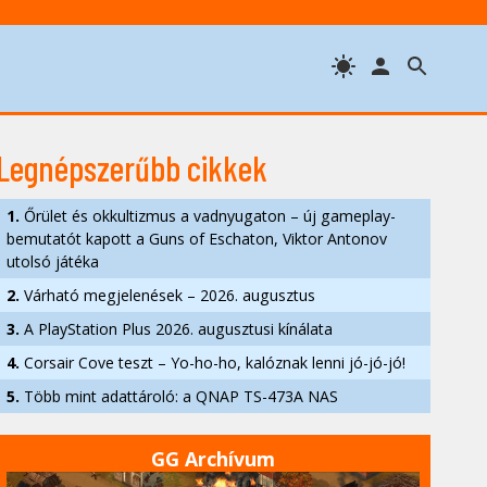
Legnépszerűbb cikkek
1.
Őrület és okkultizmus a vadnyugaton – új gameplay-
bemutatót kapott a Guns of Eschaton, Viktor Antonov
utolsó játéka
2.
Várható megjelenések – 2026. augusztus
3.
A PlayStation Plus 2026. augusztusi kínálata
4.
Corsair Cove teszt – Yo-ho-ho, kalóznak lenni jó-jó-jó!
5.
Több mint adattároló: a QNAP TS-473A NAS
GG Archívum