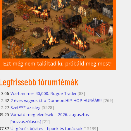
Ezt még nem találtad ki, próbáld meg most!
Legfrissebb fórumtémák
13:06
Warhammer 40,000: Rogue Trader
[88]
12:42
2 éves vagyok itt a Domeon.HIP-HOP HURÁÁ!!!!!!
[269]
12:27
Szét*** az ideg
[5528]
09:25
Várható megjelenések – 2026. augusztus
[hozzászólások]
[21]
07:37
Új gép és bővítés - tippek és tanácsok
[15139]