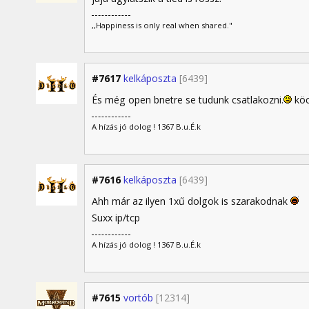
,,Happiness is only real when shared."
#7617
kelkáposzta
[6439]
És még open bnetre se tudunk csatlakozni.
köc
A hízás jó dolog ! 1367 B.u.É.k
#7616
kelkáposzta
[6439]
Ahh már az ilyen 1xű dolgok is szarakodnak
Suxx ip/tcp
A hízás jó dolog ! 1367 B.u.É.k
#7615
vortób
[12314]