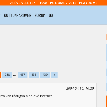
28 ÉVE VELETEK – 1998– PC DOME / 2012– PLAYDOME
S
KÜTYÜ/HARDVER
FÓRUM
GG
...
288
437
438
439
»
2004.04.16. 16:20
rra van rádugva a bejövő internet...