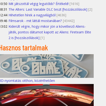
10:50
Mit játszottál végig legutóbb? Értékeld!
[1616]
08:31
The Alters: Last Variable DLC teszt [hozzászólások]
[2]
12:44
Hihetetlen hírek a nagyvilágból
[4636]
09:46
Filmsarok - mit láttál mostanában?
[43442]
13:02
Kiderült végre, hogy mikor jön a következő Aliens-
játék, pontos dátumot kapott az Aliens: Fireteam Elite
2 is [hozzászólások]
[1]
Hasznos tartalmak
3D-nyomtatás otthon, közérthetően