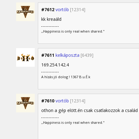
#7612
vortób
[12314]
kk kreaáld
,,Happiness is only real when shared."
#7611
kelkáposzta
[6439]
169.254.142.4
A hízás jó dolog ! 1367 B.u.É.k
#7610
vortób
[12314]
othon a gép elött.én csak csatlakozzok a család
,,Happiness is only real when shared."