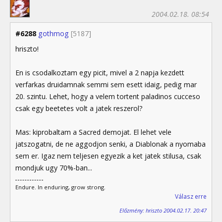
2004.02.18. 08:54
#6288
gothmog
[5187]
hriszto!
En is csodalkoztam egy picit, mivel a 2 napja kezdett
verfarkas druidamnak semmi sem esett idaig, pedig mar
20. szintu. Lehet, hogy a velem tortent paladinos cucceso
csak egy beetetes volt a jatek reszerol?
Mas: kiprobaltam a Sacred demojat. El lehet vele
jatszogatni, de ne aggodjon senki, a Diablonak a nyomaba
sem er. Igaz nem teljesen egyezik a ket jatek stilusa, csak
mondjuk ugy 70%-ban...
Endure. In enduring, grow strong.
Válasz erre
Előzmény: hriszto 2004.02.17. 20:47