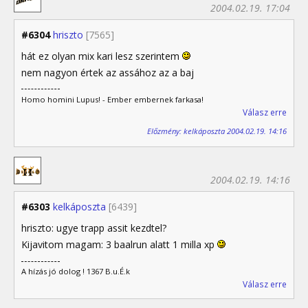
2004.02.19. 17:04
#6304
hriszto
[7565]
hát ez olyan mix kari lesz szerintem
nem nagyon értek az assához az a baj
Homo homini Lupus! - Ember embernek farkasa!
Válasz erre
Előzmény: kelkáposzta 2004.02.19. 14:16
2004.02.19. 14:16
#6303
kelkáposzta
[6439]
hriszto: ugye trapp assit kezdtel?
Kijavitom magam: 3 baalrun alatt 1 milla xp
A hízás jó dolog ! 1367 B.u.É.k
Válasz erre