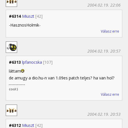
2004.02.19. 22:06
#6314
Miuszt
[42]
-HasznosHolmik-
Válasz erre
2004.02.19. 20:57
#6313
lpfanocska
[107]
láttam
de amugy a dio.hu-n van 1.09es patch teljes? ha van hol?
cool:)
Válasz erre
2004.02.19. 20:53
#6312
Miuszt
[42]