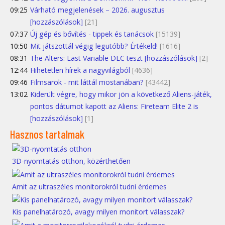
09:25
Várható megjelenések – 2026. augusztus
[hozzászólások]
[21]
07:37
Új gép és bővítés - tippek és tanácsok
[15139]
10:50
Mit játszottál végig legutóbb? Értékeld!
[1616]
08:31
The Alters: Last Variable DLC teszt [hozzászólások]
[2]
12:44
Hihetetlen hírek a nagyvilágból
[4636]
09:46
Filmsarok - mit láttál mostanában?
[43442]
13:02
Kiderült végre, hogy mikor jön a következő Aliens-játék,
pontos dátumot kapott az Aliens: Fireteam Elite 2 is
[hozzászólások]
[1]
Hasznos tartalmak
3D-nyomtatás otthon, közérthetően
Amit az ultraszéles monitorokról tudni érdemes
Kis panelhatározó, avagy milyen monitort válasszak?