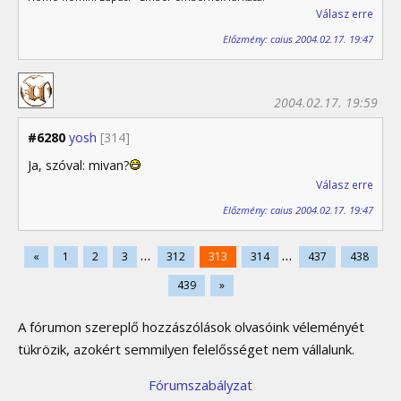
Válasz erre
Előzmény: caius 2004.02.17. 19:47
2004.02.17. 19:59
#6280
yosh
[314]
Ja, szóval: mivan?
Válasz erre
Előzmény: caius 2004.02.17. 19:47
...
...
«
1
2
3
312
313
314
437
438
439
»
A fórumon szereplő hozzászólások olvasóink véleményét
tükrözik, azokért semmilyen felelősséget nem vállalunk.
Fórumszabályzat