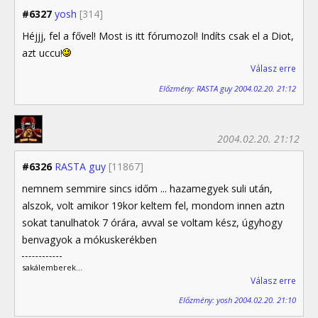
#6327
yosh
[314]
Héjjj, fel a fővel! Most is itt fórumozol! Indíts csak el a Diot,
azt uccu!
Válasz erre
Előzmény: RASTA guy 2004.02.20. 21:12
2004.02.20. 21:12
#6326
RASTA guy
[11867]
nemnem semmire sincs időm ... hazamegyek suli után,
alszok, volt amikor 19kor keltem fel, mondom innen aztn
sokat tanulhatok 7 órára, avval se voltam kész, úgyhogy
benvagyok a mókuskerékben
sakálemberek...
Válasz erre
Előzmény: yosh 2004.02.20. 21:10