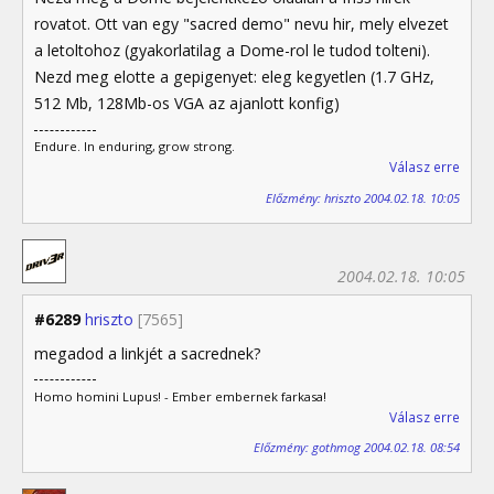
rovatot. Ott van egy "sacred demo" nevu hir, mely elvezet
a letoltohoz (gyakorlatilag a Dome-rol le tudod tolteni).
Nezd meg elotte a gepigenyet: eleg kegyetlen (1.7 GHz,
512 Mb, 128Mb-os VGA az ajanlott konfig)
Endure. In enduring, grow strong.
Válasz erre
Előzmény: hriszto 2004.02.18. 10:05
2004.02.18. 10:05
#6289
hriszto
[7565]
megadod a linkjét a sacrednek?
Homo homini Lupus! - Ember embernek farkasa!
Válasz erre
Előzmény: gothmog 2004.02.18. 08:54