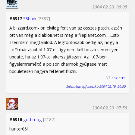
2004.02.20. 08:05
#6317
SShark
[2387]
A blizzard.com- on elvileg fent van az összes patch, aztán
ott van még a diabloii.net is meg a fileplanet.com........stb
szerintem megtalálod. A legfontosabb pedig az, hogy a
LoD már alapból 1.07-es, így nem kell hozzá semmilyen
update, ha az 1.07-tel akarsz játszani. Az 1.07-ben
figyelemreméltó a poison charmok gyűjtése mert
bődületesen nagyra fel lehet húzni.
Válasz erre
Előzmény: lpfanocska 2004.02.19. 20:50
2004.02.20. 07:59
#6316
gothmog
[5187]
hunter06!