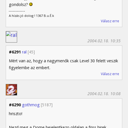
gondolsz?
A hízás jó dolog ! 1367 B.u.É.k
Válasz erre
2004.02.18. 10:35
#6291
ral
[45]
Mért van az, hogy a nagymenők csak Level 30 felett veszik
figyelembe az embert.
Válasz erre
2004.02.18. 10:08
#6290
gothmog
[5187]
hriszto!
Nezd meg a Dome bejelentkezo oldalan a friss hirek