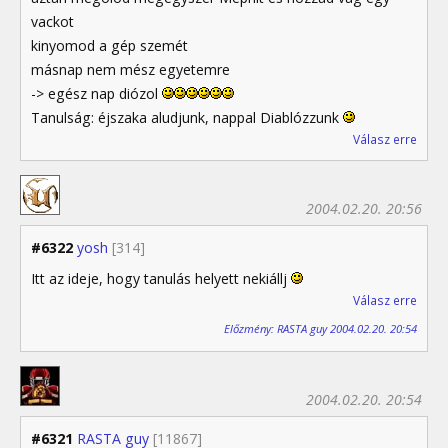
vackot
kinyomod a gép szemét
másnap nem mész egyetemre
-> egész nap diózol
Tanulság: éjszaka aludjunk, nappal Diablózzunk
Válasz erre
2004.02.20. 20:56
#6322
yosh
[314]
Itt az ideje, hogy tanulás helyett nekiállj
Válasz erre
Előzmény: RASTA guy 2004.02.20. 20:54
2004.02.20. 20:54
#6321
RASTA guy
[11867]