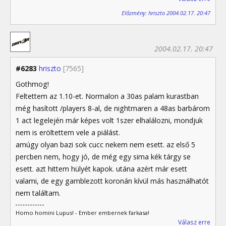
Előzmény: hriszto 2004.02.17. 20:47
2004.02.17. 20:47
#6283
hriszto
[7565]
Gothmog!
Feltettem az 1.10-et. Normalon a 30as palam kurastban
még hasított /players 8-al, de nightmaren a 48as barbárom
1 act legelején már képes volt 1szer elhalálozni, mondjuk
nem is eröltettem vele a piálást.
amúgy olyan bazi sok cucc nekem nem esett. az első 5
percben nem, hogy jó, de még egy sima kék tárgy se
esett. azt hittem hülyét kapok. utána azért már esett
valami, de egy gamblezott koronán kívül más használhatót
nem találtam.
Homo homini Lupus! - Ember embernek farkasa!
Válasz erre