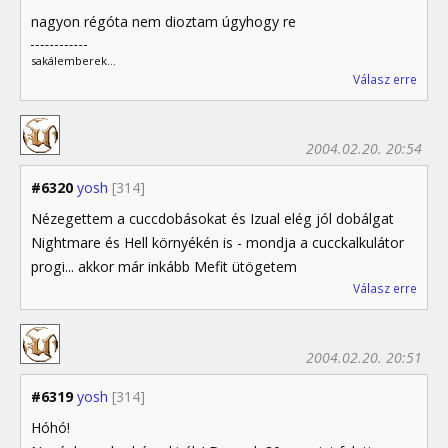
nagyon régóta nem dioztam úgyhogy re
sakálemberek...
Válasz erre
2004.02.20. 20:54
#6320
yosh
[314]
Nézegettem a cuccdobásokat és Izual elég jól dobálgat
Nightmare és Hell környékén is - mondja a cucckalkulátor
progi... akkor már inkább Mefit ütögetem
Válasz erre
2004.02.20. 20:51
#6319
yosh
[314]
Hóhó!