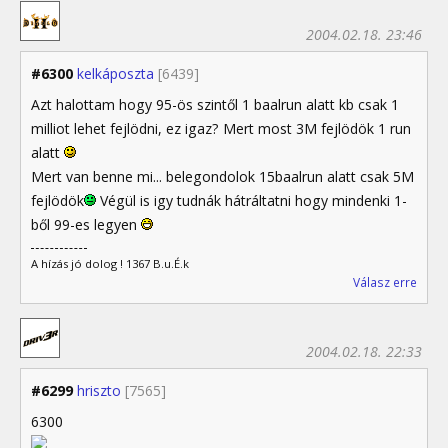
2004.02.18. 23:46
#6300
kelkáposzta
[6439]
Azt halottam hogy 95-ös szintől 1 baalrun alatt kb csak 1
milliot lehet fejlödni, ez igaz? Mert most 3M fejlödök 1 run
alatt
Mert van benne mi... belegondolok 15baalrun alatt csak 5M
fejlödök
Végül is igy tudnák hátráltatni hogy mindenki 1-
ből 99-es legyen
A hízás jó dolog ! 1367 B.u.É.k
Válasz erre
2004.02.18. 22:33
#6299
hriszto
[7565]
6300