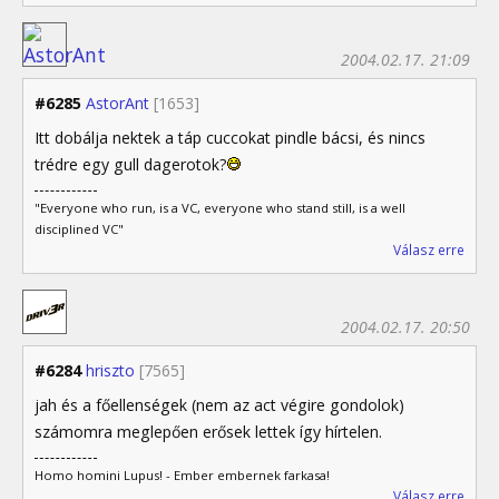
2004.02.17. 21:09
#6285
AstorAnt
[1653]
Itt dobálja nektek a táp cuccokat pindle bácsi, és nincs
trédre egy gull dagerotok?
"Everyone who run, is a VC, everyone who stand still, is a well
disciplined VC"
Válasz erre
2004.02.17. 20:50
#6284
hriszto
[7565]
jah és a főellenségek (nem az act végire gondolok)
számomra meglepően erősek lettek így hírtelen.
Homo homini Lupus! - Ember embernek farkasa!
Válasz erre