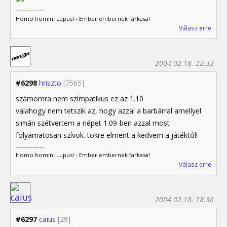
Homo homini Lupus! - Ember embernek farkasa!
Válasz erre
2004.02.18. 22:32
#6298
hriszto
[7565]
számomra nem szimpatikus ez az 1.10
valahogy nem tetszik az, hogy azzal a barbárral amellyel
simán szétvertem a népet 1.09-ben azzal most
folyamatosan szívok. tökre elment a kedvem a játéktól!
Homo homini Lupus! - Ember embernek farkasa!
Válasz erre
2004.02.18. 18:36
#6297
caius
[29]