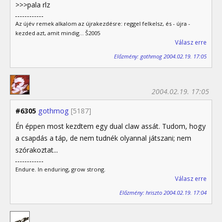
>>>pala rlz
Az újév remek alkalom az újrakezdésre: reggel felkelsz, és - újra -
kezded azt, amit mindig... Š2005
Válasz erre
Előzmény: gothmog 2004.02.19. 17:05
2004.02.19. 17:05
#6305
gothmog
[5187]
Én éppen most kezdtem egy dual claw assát. Tudom, hogy
a csapdás a táp, de nem tudnék olyannal játszani; nem
szórakoztat...
Endure. In enduring, grow strong.
Válasz erre
Előzmény: hriszto 2004.02.19. 17:04