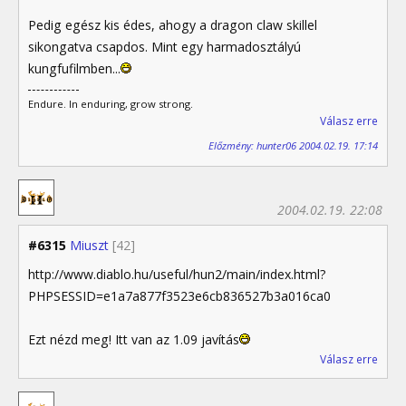
Pedig egész kis édes, ahogy a dragon claw skillel
sikongatva csapdos. Mint egy harmadosztályú
kungfufilmben...
Endure. In enduring, grow strong.
Válasz erre
Előzmény: hunter06 2004.02.19. 17:14
2004.02.19. 22:08
#6315
Miuszt
[42]
http://www.diablo.hu/useful/hun2/main/index.html?
PHPSESSID=e1a7a877f3523e6cb836527b3a016ca0
Ezt nézd meg! Itt van az 1.09 javítás
Válasz erre