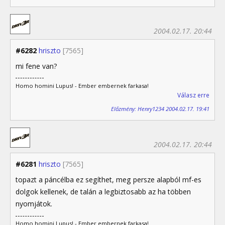
2004.02.17. 20:44
#6282
hriszto
[7565]
mi fene van?
Homo homini Lupus! - Ember embernek farkasa!
Válasz erre
Előzmény: Henry1234 2004.02.17. 19:41
2004.02.17. 20:44
#6281
hriszto
[7565]
topazt a páncélba ez segíthet, meg persze alapból mf-es
dolgok kellenek, de talán a legbiztosabb az ha többen
nyomjátok.
Homo homini Lupus! - Ember embernek farkasa!