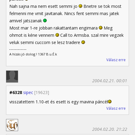
Nah sajna ma nem esett semmi jo
Bnetre se tok most
felmenni me vmit javitanak. Nincs fent semmi mas jatek
amivel jatszanak
Most mar 1-re jobban rakattantam engimara
Meg
ohmot is kéne vennem
Call to Armsba. szal mire vegzek
veluk semmi cuccom se lesz tradere
A hízás jó dolog ! 1367 B.u.É.k
Válasz erre
2004.02.21. 00:01
#6328
sipec
[19623]
visszatettem 1.10-et és esett is egy mavina páncél
Válasz erre
2004.02.20. 21:22