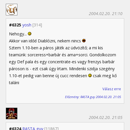
2004.02.20. 21:10
#6325
yosh
[314]
Nehogy...
Akkor van időd Diablózni, nekem nincs
Sztem 1.10-ben a páros játék az üdvözítő; a mi kis
teamünk: sorceress+barbár és ama+sorci. Gondolkozom
egy Def pala és egy concentrate-es vagy frenzys barbár
pároson is - ezt csak úgy írtam. Mindenki szidja szegény
1.10-et pedig van benne új cucc rendesen
csak meg kő
taláni
Válasz erre
Előzmény: RASTA guy 2004.02.20. 21:05
2004.02.20. 21:05
#6324
RASTA guy
[11867]