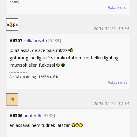
cool:)
Válasz erre
2004.02.19. 19:34
#6307
kelkáposzta
[6439]
Jo az assa, de azé pala rulzzzz
gothmog: pedig azé szorakoztato mikor hellen lighting
imunisok ellen futkosol
A hízás jó dolog ! 1367 B.u.É.k
Válasz erre
2004.02.19. 17:14
#6306
hunter06
[3333]
én assával nem tudnék játszani