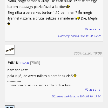
Naná, hogy barbár a király! De csak 80-as szint felett egy
baromi naaaagy piszkafával a keziben
Elég ritka a berserkes barbár 1.10-ben, nem? Én mégis
ilyennel viszem, a brutál sebzés a mindenem
Die, Mephi!
Válasz erre
Előzmény: hriszto 2004.02.20. 10:09
2004.02.20. 10:09
#6318
hriszto
[7565]
barbár rulezz!
pala is jó, de azért nálam a barbár az első
Homo homini Lupus! - Ember embernek farkasa!
Válasz erre
Előzmény: kelkáposzta 2004.02.19. 19:34