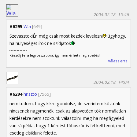
2004.02.18. 15:46
#6295
Wia
[649]
Szevasztok!Én még csak most kezdek levelezni
,úgyhogy,
ha hülyeséget írok ne szídjatok
Készülj fel a legrosszabbra, így nem érhet meglepetés!
Válasz erre
2004.02.18. 14:04
#6294
hriszto
[7565]
nem tudom, hogy kikre gondolsz, de szerintem köztünk
nincsenek nagymenők. csak az alapvetően tök normálatlan
kérdésekre nem szoktunk válaszolni. meg ha megfigyeled
van rá példa, hogy 1 kérdést többször is fel kell tenni, mert
esetleg elsiklunk felette.