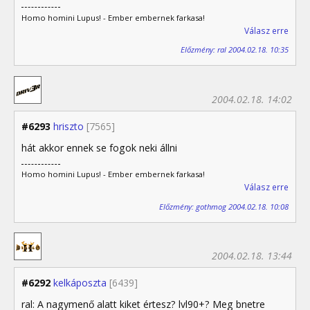
Homo homini Lupus! - Ember embernek farkasa!
Válasz erre
Előzmény: ral 2004.02.18. 10:35
2004.02.18. 14:02
#6293
hriszto
[7565]
hát akkor ennek se fogok neki állni
Homo homini Lupus! - Ember embernek farkasa!
Válasz erre
Előzmény: gothmog 2004.02.18. 10:08
2004.02.18. 13:44
#6292
kelkáposzta
[6439]
ral: A nagymenő alatt kiket értesz? lvl90+? Meg bnetre