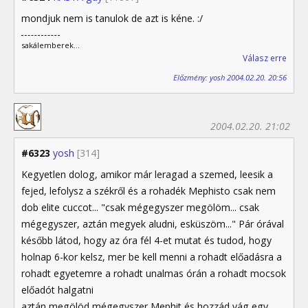
mondjuk nem is tanulok de azt is kéne. :/
sakálemberek...
Válasz erre
Előzmény: yosh 2004.02.20. 20:56
2004.02.20. 21:02
#6323
yosh
[314]
Kegyetlen dolog, amikor már leragad a szemed, leesik a
fejed, lefolysz a székről és a rohadék Mephisto csak nem
dob elite cuccot... "csak mégegyszer megölöm... csak
mégegyszer, aztán megyek aludni, esküszöm..." Pár órával
később látod, hogy az óra fél 4-et mutat és tudod, hogy
holnap 6-kor kelsz, mer be kell menni a rohadt előadásra a
rohadt egyetemre a rohadt unalmas órán a rohadt mocsok
előadót halgatni
aztán megölöd mégegyszer Mephit és hozzád vág egy