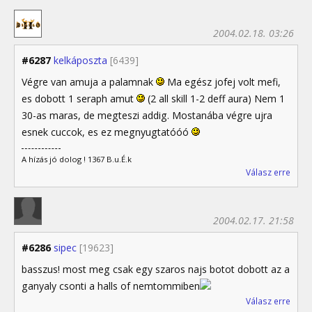
2004.02.18. 03:26
#6287
kelkáposzta
[6439]
Végre van amuja a palamnak
Ma egész jofej volt mefi,
es dobott 1 seraph amut
(2 all skill 1-2 deff aura) Nem 1
30-as maras, de megteszi addig. Mostanába végre ujra
esnek cuccok, es ez megnyugtatóóó
A hízás jó dolog ! 1367 B.u.É.k
Válasz erre
2004.02.17. 21:58
#6286
sipec
[19623]
basszus! most meg csak egy szaros najs botot dobott az a
ganyaly csonti a halls of nemtommiben
Válasz erre