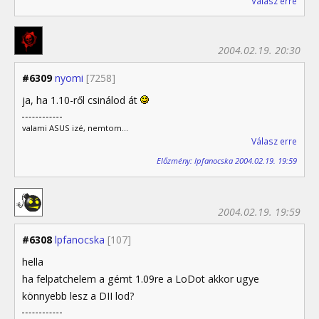
Válasz erre
2004.02.19. 20:30
#6309
nyomi
[7258]
ja, ha 1.10-ről csinálod át
valami ASUS izé, nemtom...
Válasz erre
Előzmény: lpfanocska 2004.02.19. 19:59
2004.02.19. 19:59
#6308
lpfanocska
[107]
hella
ha felpatchelem a gémt 1.09re a LoDot akkor ugye
könnyebb lesz a DII lod?