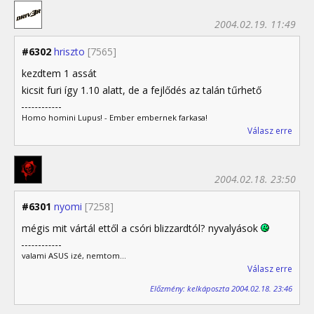
2004.02.19. 11:49
#6302
hriszto
[7565]
kezdtem 1 assát
kicsit furi így 1.10 alatt, de a fejlődés az talán tűrhető
Homo homini Lupus! - Ember embernek farkasa!
Válasz erre
2004.02.18. 23:50
#6301
nyomi
[7258]
mégis mit vártál ettől a csóri blizzardtól? nyvalyások
valami ASUS izé, nemtom...
Válasz erre
Előzmény: kelkáposzta 2004.02.18. 23:46