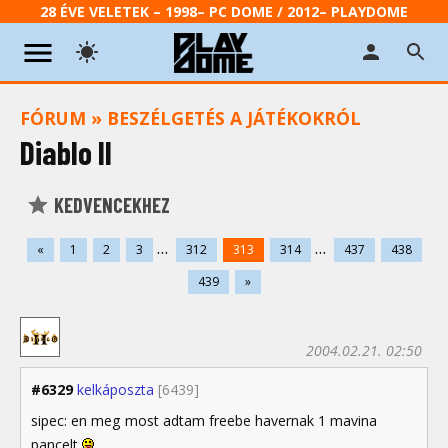
28 ÉVE VELETEK – 1998– PC DOME / 2012– PLAYDOME
FÓRUM
»
BESZÉLGETÉS A JÁTÉKOKRÓL
Diablo II
KEDVENCEKHEZ
...
...
«
1
2
3
312
313
314
437
438
439
»
2004.02.21. 02:50
#6329
kelkáposzta
[6439]
sipec: en meg most adtam freebe havernak 1 mavina
pancelt