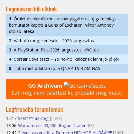
Legnépszerűbb cikkek
1.
Őrület és okkultizmus a vadnyugaton – új gameplay-
bemutatót kapott a Guns of Eschaton, Viktor Antonov
utolsó játéka
2.
Várható megjelenések – 2026. augusztus
3.
A PlayStation Plus 2026. augusztusi kínálata
4.
Corsair Cove teszt – Yo-ho-ho, kalóznak lenni jó-jó-jó!
5.
Több mint adattároló: a QNAP TS-473A NAS
GG Archívum
Ezt még nem találtad ki, próbáld meg most!
Legfrissebb fórumtémák
15:17
Szét*** az ideg
[5529]
13:06
Warhammer 40,000: Rogue Trader
[88]
12:42
2 éves vagyok itt a Domeon.HIP-HOP HURÁÁ!!!!!!
[269]