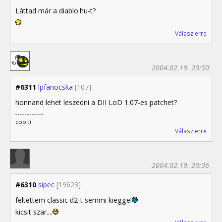
Láttad már a diablo.hu-t?
Válasz erre
2004.02.19. 20:50
#6311
lpfanocska
[107]
honnand lehet leszedni a DII LoD 1.07-es patchet?
cool:)
Válasz erre
2004.02.19. 20:36
#6310
sipec
[19623]
feltettem classic d2-t semmi kieggel
kicsit szar....