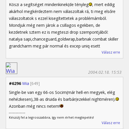
Köszi a segítséget mindenkinek(de tényleg
, mert eddig
akárhol megkérdeztem nem válaszoltak rá, ti meg elsőre
válaszoltatok s ezzel kisegítettetek a problémámból.
Mondjuk még nem járok a csillagos egekben, de
kezdetnek sztem ez is megteszi drop szempontjából:
natalya sapi,chanceguard,goldwrap,barbnak combat skiller
grandcharm meg pár normal és excep uniq esett
Válasz erre
2004.02.18. 15:53
#6296
Wia
[649]
Single-be van egy 66-os Socim(már hell-en megyek, elég
nehézkesen),38-as druida és barbár(ezekkel nightméren).
Azonban még nincs netem!
Készülj fel a legrosszabbra, így nem érhet meglepetés!
Válasz erre