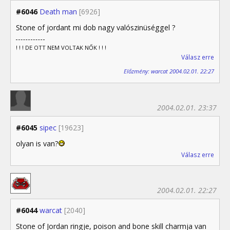
#6046
Death man
[6926]
Stone of jordant mi dob nagy valószinüséggel ?
! ! ! DE OTT NEM VOLTAK NŐK ! ! !
Válasz erre
Előzmény: warcat 2004.02.01. 22:27
2004.02.01. 23:37
#6045
sipec
[19623]
olyan is van?
Válasz erre
2004.02.01. 22:27
#6044
warcat
[2040]
Stone of Jordan ringje, poison and bone skill charmja van