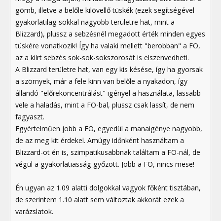
gömb, illetve a belőle kilövellő tüskék (ezek segítségével
gyakorlatilag sokkal nagyobb területre hat, mint a
Blizzard), plussz a sebzésnél megadott érték minden egyes
tüskére vonatkozik! Így ha valaki mellett "berobban" a FO,
az a kiírt sebzés sok-sok-sokszorosát is elszenvedheti.
A Blizzard területre hat, van egy kis késése, így ha gyorsak
a szörnyek, már a fele kinn van belőle a nyakadon, így
állandó "előrekoncentrálást" igényel a használata, lassabb
vele a haladás, mint a FO-bal, plussz csak lassít, de nem
fagyaszt.
Egyértelműen jobb a FO, egyedül a manaigénye nagyobb,
de az meg kit érdekel. Amúgy időnként használtam a
Blizzard-ot én is, szimpatikusabbnak találtam a FO-nál, de
végül a gyakorlatiasság győzött. Jobb a FO, nincs mese!
Én ugyan az 1.09 alatti dolgokkal vagyok főként tisztában,
de szerintem 1.10 alatt sem változtak akkorát ezek a
varázslatok.