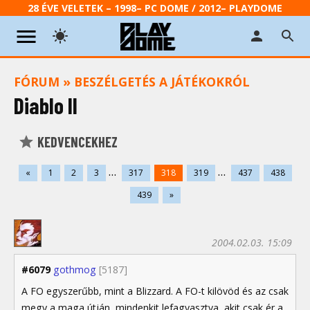
28 ÉVE VELETEK – 1998– PC DOME / 2012– PLAYDOME
FÓRUM
»
BESZÉLGETÉS A JÁTÉKOKRÓL
Diablo II
KEDVENCEKHEZ
...
...
«
1
2
3
317
318
319
437
438
439
»
2004.02.03. 15:09
#6079
gothmog
[5187]
A FO egyszerűbb, mint a Blizzard. A FO-t kilövöd és az csak
megy a maga útján, mindenkit lefagyasztva, akit csak ér a