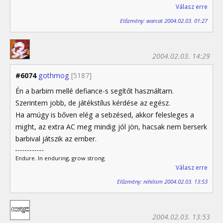
Válasz erre
Előzmény: warcat 2004.02.03. 01:27
2004.02.03. 14:29
#6074
gothmog
[5187]
Én a barbim mellé defiance-s segítőt használtam.
Szerintem jobb, de játékstílus kérdése az egész.
Ha amúgy is bőven elég a sebzésed, akkor felesleges a
might, az extra AC meg mindig jól jön, hacsak nem berserk
barbival játszik az ember.
Endure. In enduring, grow strong.
Válasz erre
Előzmény: nihilism 2004.02.03. 13:53
2004.02.03. 13:53