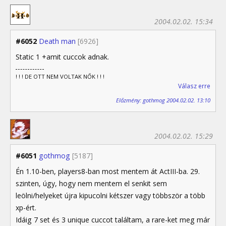
2004.02.02. 15:34
#6052
Death man
[6926]
Static 1 +amit cuccok adnak.
! ! ! DE OTT NEM VOLTAK NŐK ! ! !
Válasz erre
Előzmény: gothmog 2004.02.02. 13:10
2004.02.02. 15:29
#6051
gothmog
[5187]
Én 1.10-ben, players8-ban most mentem át ActIII-ba. 29.
szinten, úgy, hogy nem mentem el senkit sem
leölni/helyeket újra kipucolni kétszer vagy többször a több
xp-ért.
Idáig 7 set és 3 unique cuccot találtam, a rare-ket meg már