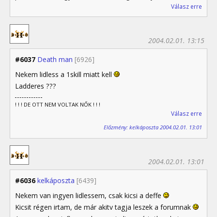
Válasz erre
2004.02.01. 13:15
#6037
Death man
[6926]
Nekem lidless a 1skill miatt kell
Ladderes ???
! ! ! DE OTT NEM VOLTAK NŐK ! ! !
Válasz erre
Előzmény: kelkáposzta 2004.02.01. 13:01
2004.02.01. 13:01
#6036
kelkáposzta
[6439]
Nekem van ingyen lidlessem, csak kicsi a deffe
Kicsit régen irtam, de már akitv tagja leszek a forumnak