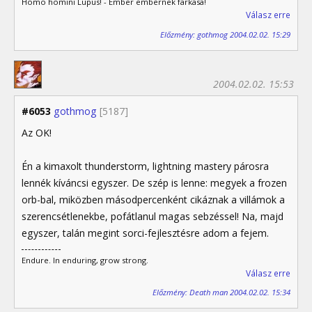
Homo homini Lupus! - Ember embernek farkasa!
Válasz erre
Előzmény: gothmog 2004.02.02. 15:29
2004.02.02. 15:53
#6053
gothmog
[5187]
Az OK!
Én a kimaxolt thunderstorm, lightning mastery párosra
lennék kíváncsi egyszer. De szép is lenne: megyek a frozen
orb-bal, miközben másodpercenként cikáznak a villámok a
szerencsétlenekbe, pofátlanul magas sebzéssel! Na, majd
egyszer, talán megint sorci-fejlesztésre adom a fejem.
Endure. In enduring, grow strong.
Válasz erre
Előzmény: Death man 2004.02.02. 15:34