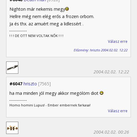
Nighton már nekemis megy
Hellre még nem elég erős a frozen orbom.
Ja és thx. az amuért meg a lidlessért .
! ! ! DE OTT NEM VOLTAK NŐK ! ! !
Válasz erre
Előzmény: hriszto 2004.02.02. 12:22
2004.02.02. 12:22
#6047
hriszto
[7565]
ha ma minden jól megy akkor megölöm diot
Homo homini Lupus! - Ember embernek farkasa!
Válasz erre
2004.02.02. 00:26