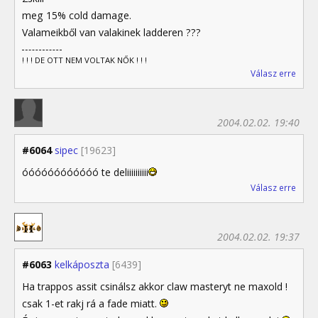
meg 15% cold damage.
Valameikből van valakinek ladderen ???
! ! ! DE OTT NEM VOLTAK NŐK ! ! !
Válasz erre
2004.02.02. 19:40
#6064
sipec
[19623]
óóóóóóóóóóóó te deliiiiiiiiii
Válasz erre
2004.02.02. 19:37
#6063
kelkáposzta
[6439]
Ha trappos assit csinálsz akkor claw masteryt ne maxold !
csak 1-et rakj rá a fade miatt.