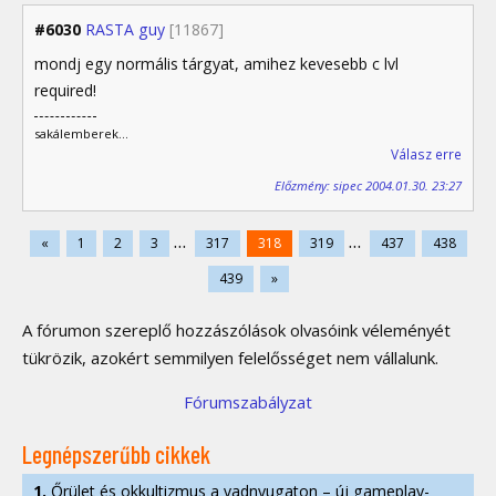
#6030
RASTA guy
[11867]
mondj egy normális tárgyat, amihez kevesebb c lvl
required!
sakálemberek...
Válasz erre
Előzmény: sipec 2004.01.30. 23:27
...
...
«
1
2
3
317
318
319
437
438
439
»
A fórumon szereplő hozzászólások olvasóink véleményét
tükrözik, azokért semmilyen felelősséget nem vállalunk.
Fórumszabályzat
Legnépszerűbb cikkek
1.
Őrület és okkultizmus a vadnyugaton – új gameplay-