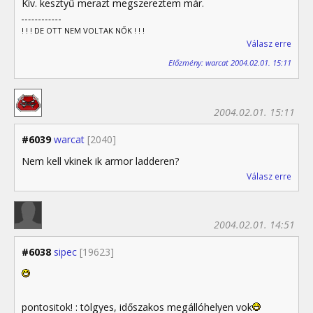
Kiv. kesztyű merazt megszereztem már.
! ! ! DE OTT NEM VOLTAK NŐK ! ! !
Válasz erre
Előzmény: warcat 2004.02.01. 15:11
2004.02.01. 15:11
#6039
warcat
[2040]
Nem kell vkinek ik armor ladderen?
Válasz erre
2004.02.01. 14:51
#6038
sipec
[19623]
pontositok! : tölgyes, időszakos megállóhelyen vok