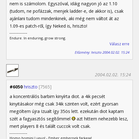
nem is számolom. Egyszóval, idáig nagyon jó az 1.10
(tudom, ne pofázzak, menjek ladder-e, de akkor is), csak
ajánlani tudom mindenkinek, aki még nem váltot át az
1.09-es patch-ről, így Neked is, hriszto!
Endure. In enduring, grow strong.
Válasz erre
Előzmény: hriszto 2004.02.02. 15:24
2004.02.02. 15:24
#6050
hriszto
[7565]
a koncentrálós barbim kinyírta diot. a 4ik pecsét
kinyitásakor még csak 34ik szinten volt, ezért gyorsan
megöltem újra Izualt így 35ös lett. ezekután diot kaptam
szét a fagyasztós segítőmmel
azt hittem nehezebb lesz,
mert players 8 és talált cuccok volt csak.
Homo homini Lupus! - Ember embernek farkasa!