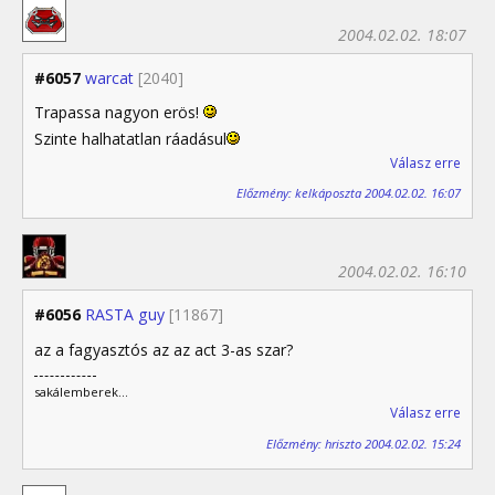
2004.02.02. 18:07
#6057
warcat
[2040]
Trapassa nagyon erös!
Szinte halhatatlan ráadásul
Válasz erre
Előzmény: kelkáposzta 2004.02.02. 16:07
2004.02.02. 16:10
#6056
RASTA guy
[11867]
az a fagyasztós az az act 3-as szar?
sakálemberek...
Válasz erre
Előzmény: hriszto 2004.02.02. 15:24