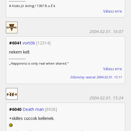
A hízás jó dolog ! 1367 B.u.É.k
Válasz erre
2004.02.01. 16:07
#6041
vortób
[12314]
nekem kell.
,,Happiness is only real when shared."
Válasz erre
Előzmény: warcat 2004.02.01. 15:11
2004.02.01. 15:24
#6040
Death man
[6926]
+skilles cuccok kellenek.