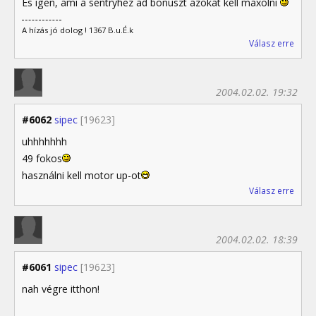
És igen, ami a sentryhez ad bonuszt azokat kell maxolni
A hízás jó dolog ! 1367 B.u.É.k
Válasz erre
2004.02.02. 19:32
#6062
sipec
[19623]
uhhhhhhh
49 fokos
használni kell motor up-ot
Válasz erre
2004.02.02. 18:39
#6061
sipec
[19623]
nah végre itthon!