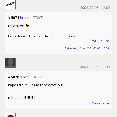
2004.02.03. 12:04
#6071
hriszto
[7565]
tervrajzot
Homo homini Lupus! - Ember embernek farkasa!
Válasz erre
Előzmény: sipec 2004.02.03. 11:54
2004.02.03. 11:54
#6070
sipec
[19623]
káposzta: full assa tervrajzot plz!
mindent!!!!!!!!!!!!!!!!!
Válasz erre