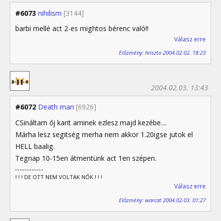
#6073
nihilism
[3144]
barbi mellé act 2-es mightos bérenc való!!
Válasz erre
Előzmény: hriszto 2004.02.02. 18:23
2004.02.03. 13:43
#6072
Death man
[6926]
CSináltam őj karit aminek ezlesz majd kezébe....
Márha lesz segitség merha nem akkor 1.20igse jutok el
HELL baalig.
Tegnap 10-15en átmentünk act 1en szépen.
! ! ! DE OTT NEM VOLTAK NŐK ! ! !
Válasz erre
Előzmény: warcat 2004.02.03. 01:27