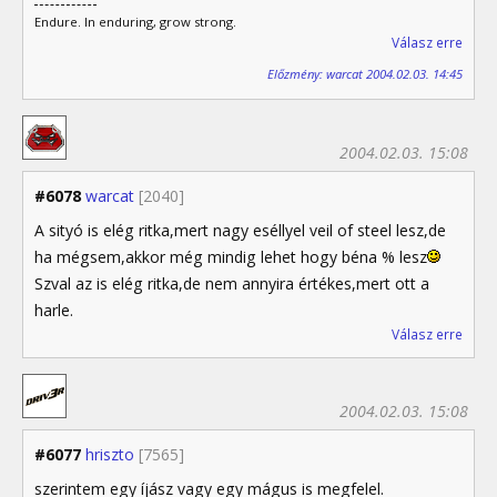
Endure. In enduring, grow strong.
Válasz erre
Előzmény: warcat 2004.02.03. 14:45
2004.02.03. 15:08
#6078
warcat
[2040]
A sityó is elég ritka,mert nagy eséllyel veil of steel lesz,de
ha mégsem,akkor még mindig lehet hogy béna % lesz
Szval az is elég ritka,de nem annyira értékes,mert ott a
harle.
Válasz erre
2004.02.03. 15:08
#6077
hriszto
[7565]
szerintem egy íjász vagy egy mágus is megfelel.