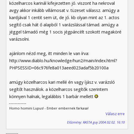
közelharcos karinál kifejezetten jó. viszont ha nekroval
avgy akkor inkább villámosat v. tüzeset válassz. amúgy a
kardjával 1 centit sem üt, de jó. kb olyan mint az 1. actos
segítő csak hát ő alapból 1 varázslással támad. amúgy a
jéggel támadó még 1 socis jégpáncélt szokott magaköré
varázsolni.
ajánlom nézd meg, itt minden le van írva:
http://www.diablo.hu/knowledge/hun2/main/index.html?
PHPSESSID=06c976fe8a013aeed023adaf5b20100a
amúgy közelharcos kari mellé én vagy íjász v. varázsló
segítőt használok. a közelharcos segítők szerintem
könnyen halnak, legalábbis 1 barbár mellett
Homo homini Lupus! - Ember embernek farkasa!
Válasz erre
Előzmény: RASTA guy 2004.02.02. 16:10