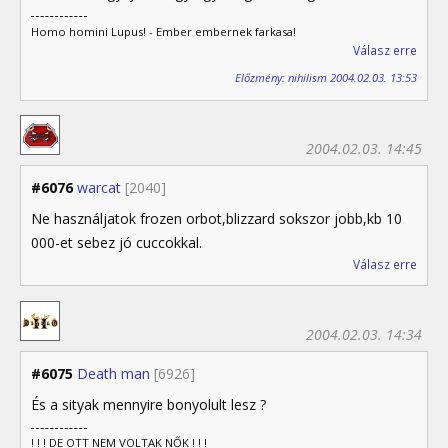
Homo homini Lupus! - Ember embernek farkasa!
Válasz erre
Előzmény: nihilism 2004.02.03. 13:53
2004.02.03. 14:45
#6076
warcat
[2040]
Ne használjatok frozen orbot,blizzard sokszor jobb,kb 10
000-et sebez jó cuccokkal.
Válasz erre
2004.02.03. 14:34
#6075
Death man
[6926]
És a sityak mennyire bonyolult lesz ?
! ! ! DE OTT NEM VOLTAK NŐK ! ! !