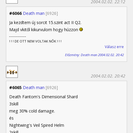
2004.02.02. 22:12
#6066
Death man
[6926]
Ja kezdtem új sorcit 15.szint act II Q2.
Majd vkitől kikurvulom hogy húzzon
! ! ! DE OTT NEM VOLTAK NŐK ! ! !
Válasz erre
Előzmény: Death man 2004.02.02. 20:42
2004.02.02. 20:42
#6065
Death man
[6926]
Death Fantom's Dimensional Shard
3skill
meg 30% cold damage.
és
Nightwing's Veil Spired Helm
2skill