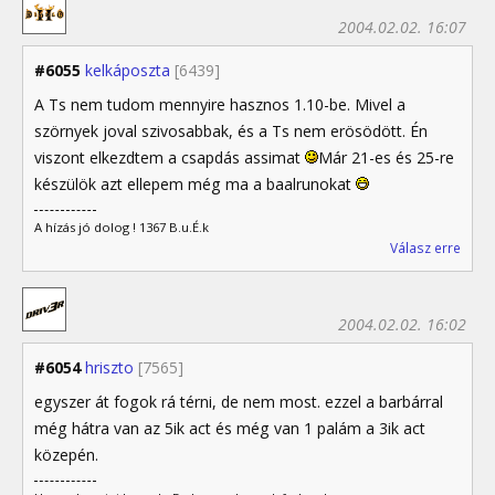
2004.02.02. 16:07
#6055
kelkáposzta
[6439]
A Ts nem tudom mennyire hasznos 1.10-be. Mivel a
szörnyek joval szivosabbak, és a Ts nem erösödött. Én
viszont elkezdtem a csapdás assimat
Már 21-es és 25-re
készülök azt ellepem még ma a baalrunokat
A hízás jó dolog ! 1367 B.u.É.k
Válasz erre
2004.02.02. 16:02
#6054
hriszto
[7565]
egyszer át fogok rá térni, de nem most. ezzel a barbárral
még hátra van az 5ik act és még van 1 palám a 3ik act
közepén.