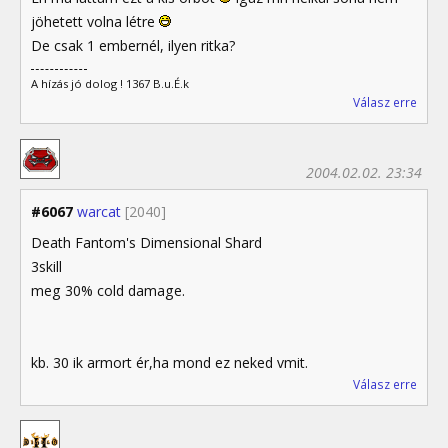
jöhetett volna létre
De csak 1 embernél, ilyen ritka?
A hízás jó dolog ! 1367 B.u.É.k
Válasz erre
2004.02.02. 23:34
#6067
warcat
[2040]
Death Fantom's Dimensional Shard
3skill
meg 30% cold damage.
kb. 30 ik armort ér,ha mond ez neked vmit.
Válasz erre