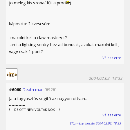
jo meleg kis szoba( fűt a proci
)
káposzta: 2 kvescsön:
-maxolni kell a claw mastery-t?
-ami a lighting sentry-hez ad bonuszt, azokat maxolni kell ,
vagy csak 1 pont?
Válasz erre
2004.02.02. 18:33
#6060
Death man
[6926]
Jaja fagyasztós segitő az nagyon ottvan...
! ! ! DE OTT NEM VOLTAK NŐK ! ! !
Válasz erre
Előzmény: hriszto 2004.02.02. 18:23