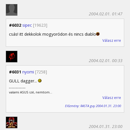
2004.02.01. 01:47
#6032
sipec
[19623]
csás! itt dekkolok mogyoródon és nincs diablo
Válasz erre
2004.02.01. 00:33
#6031
nyomi
[7258]
GULL dagger...
valami ASUS izé, nemtom...
Válasz erre
Előzmény: RASTA guy 2004.01.31. 23:00
2004.01.31. 23:00