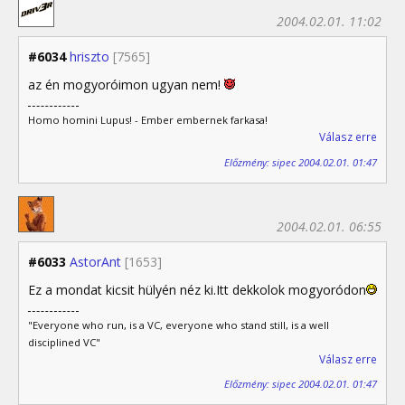
2004.02.01. 11:02
#6034
hriszto
[7565]
az én mogyoróimon ugyan nem!
Homo homini Lupus! - Ember embernek farkasa!
Válasz erre
Előzmény: sipec 2004.02.01. 01:47
2004.02.01. 06:55
#6033
AstorAnt
[1653]
Ez a mondat kicsit hülyén néz ki.Itt dekkolok mogyoródon
"Everyone who run, is a VC, everyone who stand still, is a well
disciplined VC"
Válasz erre
Előzmény: sipec 2004.02.01. 01:47