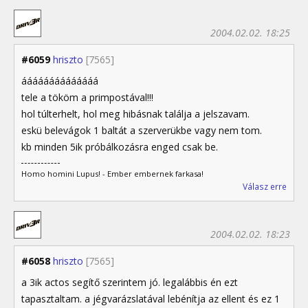
2004.02.02. 18:25
#6059
hriszto
[7565]
áááááááááááááá
tele a tököm a primpostával!!!
hol túlterhelt, hol meg hibásnak találja a jelszavam.
eskü belevágok 1 baltát a szerverükbe vagy nem tom.
kb minden 5ik próbálkozásra enged csak be.
Homo homini Lupus! - Ember embernek farkasa!
Válasz erre
2004.02.02. 18:23
#6058
hriszto
[7565]
a 3ik actos segítő szerintem jó. legalábbis én ezt
tapasztaltam. a jégvarázslatával lebénítja az ellent és ez 1