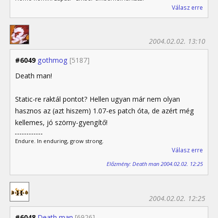
Válasz erre
2004.02.02. 13:10
#6049
gothmog
[5187]
Death man!
Static-re raktál pontot? Hellen ugyan már nem olyan
hasznos az (azt hiszem) 1.07-es patch óta, de azért még
kellemes, jó szörny-gyengítő!
Endure. In enduring, grow strong.
Válasz erre
Előzmény: Death man 2004.02.02. 12:25
2004.02.02. 12:25
#6048
Death man
[6926]