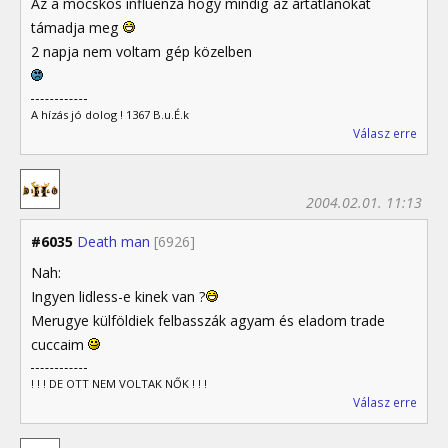
Az a mocskos influenza hogy mindig az ártatlanokat
támadja meg
2 napja nem voltam gép közelben
A hízás jó dolog ! 1367 B.u.É.k
Válasz erre
2004.02.01. 11:13
#6035
Death man
[6926]
Nah:
Ingyen lidless-e kinek van ?
Merugye külföldiek felbasszák agyam és eladom trade
cuccaim
! ! ! DE OTT NEM VOLTAK NŐK ! ! !
Válasz erre