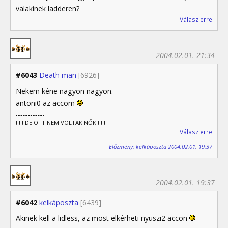
valakinek ladderen?
Válasz erre
2004.02.01. 21:34
#6043
Death man
[6926]
Nekem kéne nagyon nagyon.
antoni0 az accom
! ! ! DE OTT NEM VOLTAK NŐK ! ! !
Válasz erre
Előzmény: kelkáposzta 2004.02.01. 19:37
2004.02.01. 19:37
#6042
kelkáposzta
[6439]
Akinek kell a lidless, az most elkérheti nyuszi2 accon