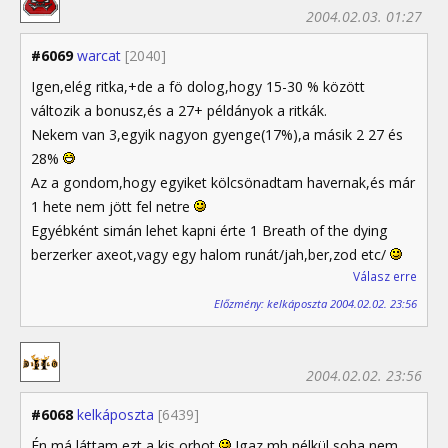
2004.02.03. 01:27
#6069
warcat
[2040]
Igen,elég ritka,+de a fö dolog,hogy 15-30 % között
változik a bonusz,és a 27+ példányok a ritkák.
Nekem van 3,egyik nagyon gyenge(17%),a másik 2 27 és
28%
Az a gondom,hogy egyiket kölcsönadtam havernak,és már
1 hete nem jött fel netre
Egyébként simán lehet kapni érte 1 Breath of the dying
berzerker axeot,vagy egy halom runát/jah,ber,zod etc/
Válasz erre
Előzmény: kelkáposzta 2004.02.02. 23:56
2004.02.02. 23:56
#6068
kelkáposzta
[6439]
Én má láttam ezt a kis orbot
Igaz mh nélkül soha nem