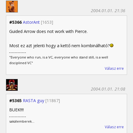
2004.01.01. 21:36
#5366
AstorAnt
[1653]
Guided Arrow does not work with Pierce.
Most ez azt jelenti hogy a kettő nem kombinálható?
"Everyone who run, is a VC, everyone who stand still, is a well
disciplined VC"
Válasz erre
2004.01.01. 21:08
#5365
RASTA guy
[11867]
BUEK!!!!
sakálemberek...
Válasz erre