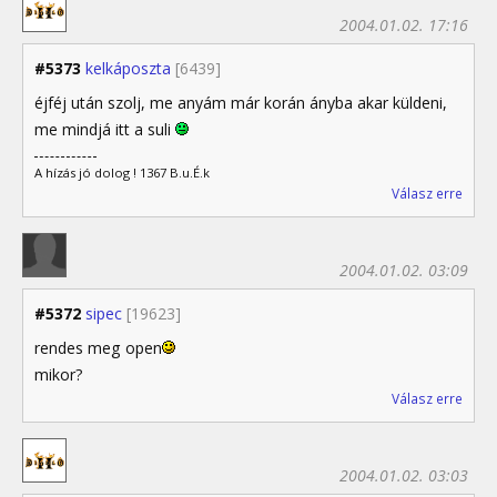
2004.01.02. 17:16
#5373
kelkáposzta
[6439]
éjféj után szolj, me anyám már korán ányba akar küldeni,
me mindjá itt a suli
A hízás jó dolog ! 1367 B.u.É.k
Válasz erre
2004.01.02. 03:09
#5372
sipec
[19623]
rendes meg open
mikor?
Válasz erre
2004.01.02. 03:03