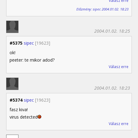
Válasz erre
Előzmény: sipec 2004.01.02. 18:23
2004.01.02. 18:25
#5375
sipec
[19623]
ok!
peeter: te mikor adod?
Válasz erre
2004.01.02. 18:23
#5374
sipec
[19623]
fasz kiva!
virus detected
Válasz erre