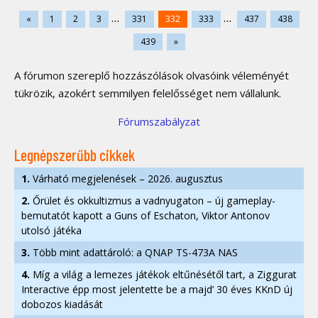
...
...
«
1
2
3
331
332
333
437
438
439
»
A fórumon szereplő hozzászólások olvasóink véleményét
tükrözik, azokért semmilyen felelősséget nem vállalunk.
Fórumszabályzat
Legnépszerűbb cikkek
1.
Várható megjelenések – 2026. augusztus
2.
Őrület és okkultizmus a vadnyugaton – új gameplay-
bemutatót kapott a Guns of Eschaton, Viktor Antonov
utolsó játéka
3.
Több mint adattároló: a QNAP TS-473A NAS
4.
Míg a világ a lemezes játékok eltűnésétől tart, a Ziggurat
Interactive épp most jelentette be a majd’ 30 éves KKnD új
dobozos kiadását