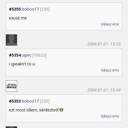
#5355
boboo17
[230]
exuse me
Válasz erre
2004.01.01. 15:53
#5354
sipec
[19623]
i speakn't to u
Válasz erre
2004.01.01. 15:44
#5353
boboo17
[230]
ezt most tőlem, kérdezted?
Válasz erre