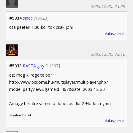
2003.12.30. 23:39
#5334
sipec
[19623]
csá peeter! 1:30-kor tok csak jöni!
Válasz erre
2003.12.30. 23:16
#5333
RASTA guy
[11867]
ezt meg ki regelte be???
http://www.pcdome.hu/multiplayer/multiplayer.php?
mode=partyview&gameid=467&date=2003-12-30
Amúgy hétfőre várom a dobozos dio 2 +lodot. nyami
sakálemberek...
Válasz erre