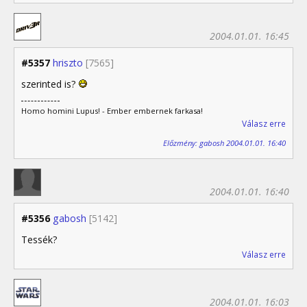
2004.01.01. 16:45
#5357
hriszto
[7565]
szerinted is?
Homo homini Lupus! - Ember embernek farkasa!
Válasz erre
Előzmény: gabosh 2004.01.01. 16:40
2004.01.01. 16:40
#5356
gabosh
[5142]
Tessék?
Válasz erre
2004.01.01. 16:03