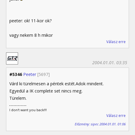
peeter: ok! 11-kor ok?
vagy nekem 8 h mikor
Válasz erre
2004.01.01. 03:35
#5346
Peeter
[5697]
Várd ki türelmesen a péntek estét.Adok mindent.
Egyedül a IK complete set nincs meg.
Türelem.
I don't want you back!!!
Válasz erre
Előzmény: sipec 2004.01.01. 01:06