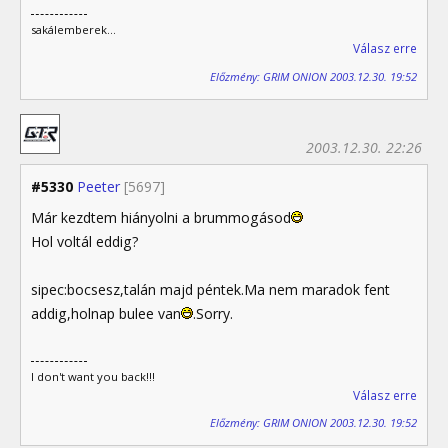
sakálemberek...
Válasz erre
Előzmény: GRIM ONION 2003.12.30. 19:52
2003.12.30. 22:26
#5330
Peeter
[5697]
Már kezdtem hiányolni a brummogásod
Hol voltál eddig?
sipec:bocsesz,talán majd péntek.Ma nem maradok fent
addig,holnap bulee van
.Sorry.
I don't want you back!!!
Válasz erre
Előzmény: GRIM ONION 2003.12.30. 19:52