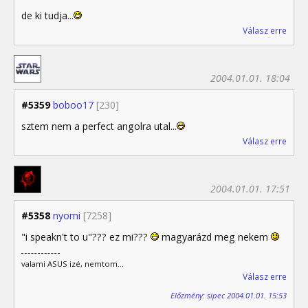
de ki tudja...
Válasz erre
2004.01.01. 18:04
#5359
boboo17
[230]
sztem nem a perfect angolra utal...
Válasz erre
2004.01.01. 17:51
#5358
nyomi
[7258]
"i speakn't to u"??? ez mi???
magyarázd meg nekem
valami ASUS izé, nemtom...
Válasz erre
Előzmény: sipec 2004.01.01. 15:53