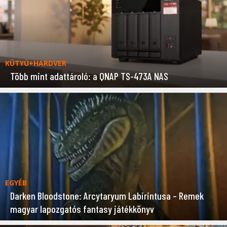
KÜTYÜ+HARDVER
Több mint adattároló: a QNAP TS-473A NAS
EGYÉB
Darken Bloodstone: Arcytaryum Labirintusa – Remek
magyar lapozgatós fantasy játékkönyv