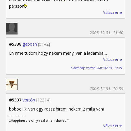
párszor
Válasz erre
2003.12.31. 11:40
#5338
gabosh
[5142]
Én nme tudom hogy nekem menyi van a ladamba....
Válasz erre
Előzmény: vortób 2003.12.31. 10:39
2003.12.31. 10:39
#5337
vortób
[12314]
boboo17: van egy rossz hirem. nekem 2 milla van!
,,Happiness is only real when shared."
Válasz erre