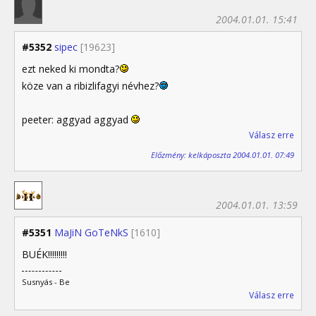
2004.01.01. 15:41
#5352
sipec
[19623]
ezt neked ki mondta?
köze van a ribizlifagyi névhez?
peeter: aggyad aggyad
Válasz erre
Előzmény: kelkáposzta 2004.01.01. 07:49
2004.01.01. 13:59
#5351
MaJiN GoTeNkS
[1610]
BUÉK!!!!!!!!!
Susnyás - Be
Válasz erre