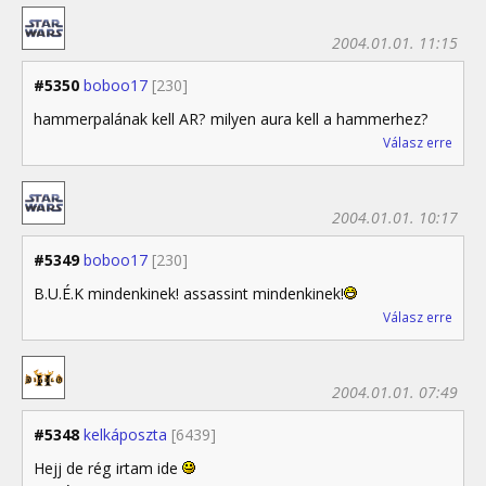
2004.01.01. 11:15
#5350
boboo17
[230]
hammerpalának kell AR? milyen aura kell a hammerhez?
Válasz erre
2004.01.01. 10:17
#5349
boboo17
[230]
B.U.É.K mindenkinek! assassint mindenkinek!
Válasz erre
2004.01.01. 07:49
#5348
kelkáposzta
[6439]
Hejj de rég irtam ide