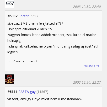
2003.12.30. 22:40
#5332
Peeter
[5697]
sipec:az SMS-t nem felejtetted el???
Holnapra eltudnád küldeni???
Nagyon fontos lenne.Addok mindent,csak küldd el mailbe
holnapig.
Ja,lánynak kell,tehát ne olyan "muffban gazdag új évet" stíl
legyen.
I don't want you back!!!
Válasz erre
2003.12.30. 22:27
#5331
RASTA guy
[11867]
viszont, amúgy Deyo miért nem ír mostanában?