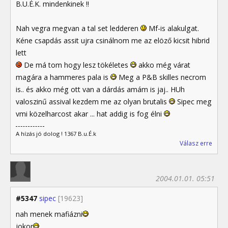
B.U.É.K. mindenkinek !!
Nah vegra megvan a tal set ledderen
Mf-is alakulgat.
Kéne csapdás assit ujra csinálnom me az elöző kicsit hibrid
lett
De má tom hogy lesz tökéletes
akko még várat
magára a hammeres pala is
Meg a P&B skilles necrom
is.. és akko még ott van a dárdás amám is jaj.. HUh
valoszinű assival kezdem me az olyan brutalis
Sipec meg
vmi közelharcost akar ... hat addig is fog élni
A hízás jó dolog ! 1367 B.u.É.k
Válasz erre
2004.01.01. 05:51
#5347
sipec
[19623]
nah menek mafiázni
jokor