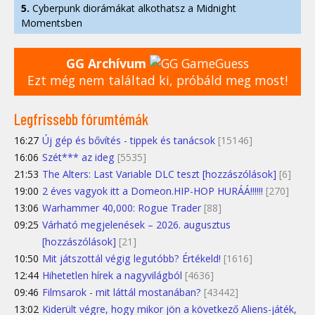
5.
Cyberpunk diorámákat alkothatsz a Midnight
Momentsben
GG Archívum
Ezt még nem találtad ki, próbáld meg most!
Legfrissebb fórumtémák
16:27
Új gép és bővítés - tippek és tanácsok
[15146]
16:06
Szét*** az ideg
[5535]
21:53
The Alters: Last Variable DLC teszt [hozzászólások]
[6]
19:00
2 éves vagyok itt a Domeon.HIP-HOP HURÁÁ!!!!!!
[270]
13:06
Warhammer 40,000: Rogue Trader
[88]
09:25
Várható megjelenések – 2026. augusztus
[hozzászólások]
[21]
10:50
Mit játszottál végig legutóbb? Értékeld!
[1616]
12:44
Hihetetlen hírek a nagyvilágból
[4636]
09:46
Filmsarok - mit láttál mostanában?
[43442]
13:02
Kiderült végre, hogy mikor jön a következő Aliens-játék,