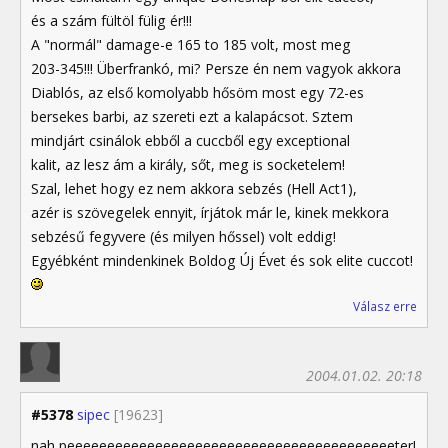
és a szám fültöl fülig ér!!!
A "normál" damage-e 165 to 185 volt, most meg
203-345!!! Überfrankó, mi? Persze én nem vagyok akkora
Diablós, az első komolyabb hősöm most egy 72-es
bersekes barbi, az szereti ezt a kalapácsot. Sztem
mindjárt csinálok ebből a cuccből egy exceptional
kalit, az lesz ám a király, sőt, meg is socketelem!
Szal, lehet hogy ez nem akkora sebzés (Hell Act1),
azér is szövegelek ennyit, írjátok már le, kinek mekkora
sebzésű fegyvere (és milyen hőssel) volt eddig!
Egyébként mindenkinek Boldog Új Évet és sok elite cuccot!
Válasz erre
2004.01.02. 20:18
#5378
sipec
[19623]
nah peeeeeeeeeeeeeeeeeeeeeeeeeeeeeeeeeeeeeeeeeter!