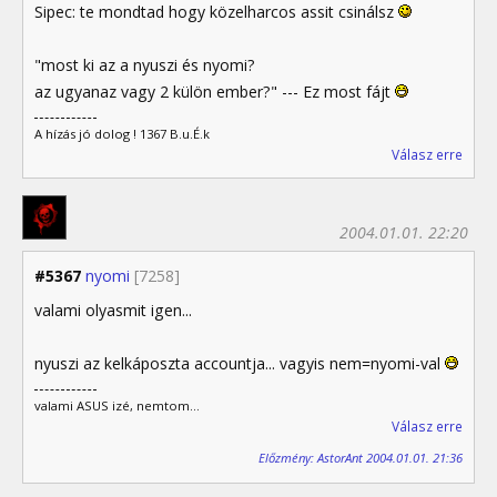
Sipec: te mondtad hogy közelharcos assit csinálsz
"most ki az a nyuszi és nyomi?
az ugyanaz vagy 2 külön ember?" --- Ez most fájt
A hízás jó dolog ! 1367 B.u.É.k
Válasz erre
2004.01.01. 22:20
#5367
nyomi
[7258]
valami olyasmit igen...
nyuszi az kelkáposzta accountja... vagyis nem=nyomi-val
valami ASUS izé, nemtom...
Válasz erre
Előzmény: AstorAnt 2004.01.01. 21:36