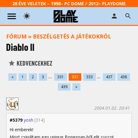
28 ÉVE VELETEK – 1998– PC DOME / 2012– PLAYDOME
FÓRUM
»
BESZÉLGETÉS A JÁTÉKOKRÓL
Diablo II
KEDVENCEKHEZ
...
...
«
1
2
3
331
332
333
437
438
439
»
2004.01.02. 20:41
#5379
yosh
[314]
Hi emberek!
Most csináltam egy unique Bonesnap-ből elit cuccot,