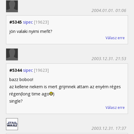
2004.01.01. 01:06
#5345
sipec
[19623]
jön valaki nyirni mefit?
Válasz erre
2003.12.31. 21:53
#5344
sipec
[19623]
bazz boboo!
az kellene nekem is mert grijmnek attam az enyém réges
régen(long time ago
)
single?
Válasz erre
2003.12.31. 17:37