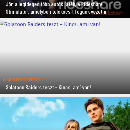
Jön a legidegesítőbb autós játék, a Rideshare
Stimulator, amelyben telekocsit fogunk vezetni
ISMERTETŐ/TESZT
Splatoon Raiders teszt – Kincs, ami van!