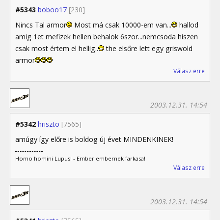
#5343
boboo17
[230]
Nincs Tal armor
Most má csak 10000-em van...
hallod
amig 1et mefizek hellen behalok 6szor...nemcsoda hiszen
csak most értem el hellig..
the elsőre lett egy griswold
armor
Válasz erre
2003.12.31. 14:54
#5342
hriszto
[7565]
amúgy így előre is boldog új évet MINDENKINEK!
Homo homini Lupus! - Ember embernek farkasa!
Válasz erre
2003.12.31. 14:54