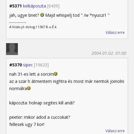
#5371
kelkáposzta
[6439]
jah, ugye bnet?
Majd whispelj tod " /w *nyuszi1 "
A hízás jó dolog ! 1367 B.u.É.k
Válasz erre
2004.01.02. 01:00
#5370
sipec
[19623]
nah 31-es lett a sorcim
az a szar h átmentem nightra és most már nemtok joinolni
normálra
káposzta: holnap segites kill andi?
peeter: mikor adod a cuccokat?
fellesek ugy 7 kor!
Válasz erre