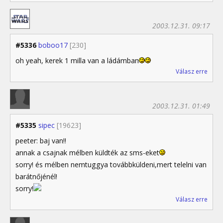
2003.12.31. 09:17
#5336
boboo17
[230]
oh yeah, kerek 1 milla van a ládámban
Válasz erre
2003.12.31. 01:49
#5335
sipec
[19623]
peeter: baj van!!
annak a csajnak mélben küldték az sms-eket
sorry! és mélben nemtuggya továbbküldeni,mert telelni van
barátnőjénél!
sorry!
Válasz erre