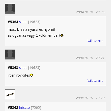
2004.01.01. 20:36
#5364
sipec
[19623]
most ki az a nyuszi és nyomi?
az ugyanaz vagy 2 külön ember?
Válasz erre
2004.01.01. 20:21
#5363
sipec
[19623]
ircen rövidités
Válasz erre
2004.01.01. 19:20
#5362
hriszto
[7565]