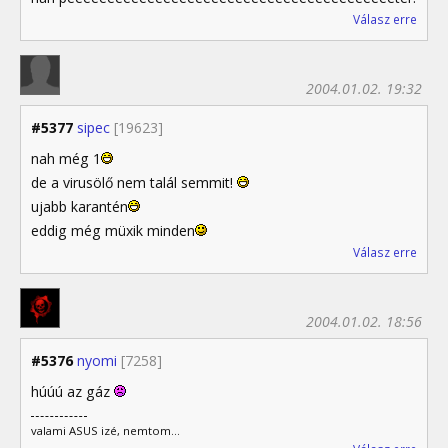
Válasz erre
2004.01.02. 19:32
#5377
sipec
[19623]
nah még 1
de a virusölő nem talál semmit!
ujabb karantén
eddig még müxik minden
Válasz erre
2004.01.02. 18:56
#5376
nyomi
[7258]
húúú az gáz
valami ASUS izé, nemtom...