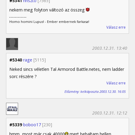
#5341
hriszto
[7565]
nekem meg folyton változó az összeg
Homo homini Lupus! - Ember embernek farkasa!
Válasz erre
2003.12.31. 13:40
#5340
rage
[5115]
Neked sincs véletlen Tal Armorod Battle.netes, nem ladder
sorc részére ?
Válasz erre
Előzmény: kelkáposzta 2003.12.30. 16:05
2003.12.31. 12:12
#5339
boboo17
[230]
hmm...most már csak 40000
mert behaltam hellen