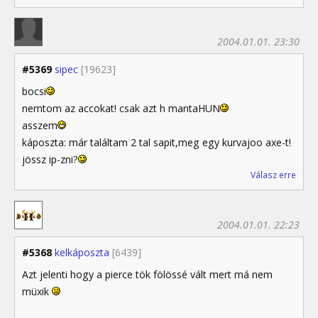
2004.01.01. 23:30
#5369
sipec
[19623]
bocsi
nemtom az accokat! csak azt h mantaHUN
asszem
káposzta: már találtam 2 tal sapit,meg egy kurvajoo axe-t!
jössz ip-zni?
Válasz erre
2004.01.01. 22:23
#5368
kelkáposzta
[6439]
Azt jelenti hogy a pierce tök fölössé vált mert má nem
müxik