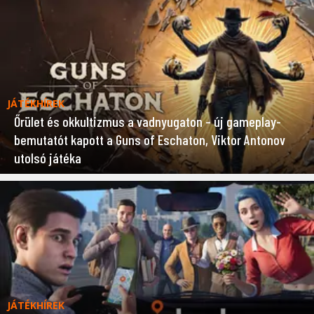
JÁTÉKHÍREK
Őrület és okkultizmus a vadnyugaton – új gameplay-
bemutatót kapott a Guns of Eschaton, Viktor Antonov
utolsó játéka
JÁTÉKHÍREK