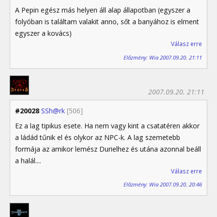
A Pepin egész más helyen áll alap állapotban (egyszer a
folyóban is találtam valakit anno, sőt a banyához is elment
egyszer a kovács)
Válasz erre
Előzmény: Wia 2007.09.20. 21:11
2007.09.20. 21:11
#20028
SSh@rk
[506]
Ez a lag tipikus esete. Ha nem vagy kint a csatatéren akkor
a ládád tűnik el és olykor az NPC-k. A lag szemetebb
formája az amikor lemész Durielhez és utána azonnal beáll
a halál....
Válasz erre
Előzmény: Wia 2007.09.20. 20:46