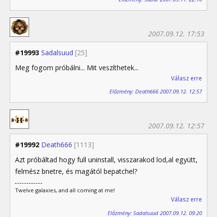
2007.09.12. 17:53
#19993
Sadalsuud
[25]
Meg fogom próbálni... Mit veszíthetek...
Válasz erre
Előzmény: Death666 2007.09.12. 12:57
2007.09.12. 12:57
#19992
Death666
[1113]
Azt próbáltad hogy full uninstall, visszarakod lod,al együtt,
felmész bnetre, és magától bepatchel?
Twelve galaxies, and all coming at me!
Válasz erre
Előzmény: Sadalsuud 2007.09.12. 09:20