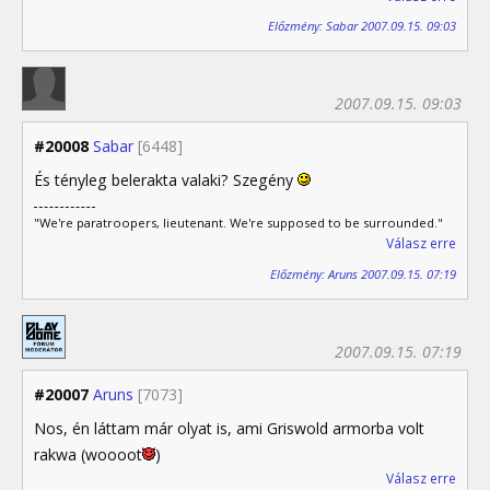
Előzmény: Sabar 2007.09.15. 09:03
2007.09.15. 09:03
#20008
Sabar
[6448]
És tényleg belerakta valaki? Szegény
"We're paratroopers, lieutenant. We're supposed to be surrounded."
Válasz erre
Előzmény: Aruns 2007.09.15. 07:19
2007.09.15. 07:19
#20007
Aruns
[7073]
Nos, én láttam már olyat is, ami Griswold armorba volt
rakwa (woooot
)
Válasz erre