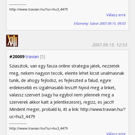
http://www.travian.hu/?uc=hu3_4479
Válasz erre
Előzmény: Sabar 2007.09.15. 09:03
2007.09.15. 12:53
#20009
travian
[5]
Sziasztok, van egy fasza online strategia jatek, nezzetek
meg, nekem nagyon teccik, eleinte lehet kicsit unalmasnak
tunik, de ahogy fejlodsz, es fejleszted a falud, egyre
erdekesebb es izgalmasabb lessz!!! Nyisd meg a linket,
valassz szervert (vagy ha egybol nem jelennek meg a
szerverek akkor katt a Jelentkezesre), regizz, es jacc!!!
Mindent meger, probald ki, itt a link: http://www.travian.hu/?
uc=hu3_4479
http://www.travian.hu/?uc=hu3_4479
Válasz erre