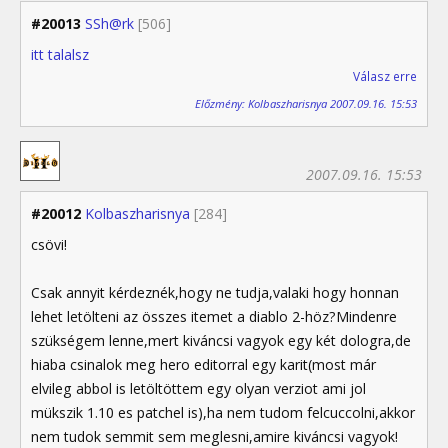
#20013
SSh@rk
[506]
itt talalsz
Válasz erre
Előzmény: Kolbaszharisnya 2007.09.16. 15:53
2007.09.16. 15:53
#20012
Kolbaszharisnya
[284]
csövi!
Csak annyit kérdeznék,hogy ne tudja,valaki hogy honnan
lehet letölteni az összes itemet a diablo 2-höz?Mindenre
szükségem lenne,mert kiváncsi vagyok egy két dologra,de
hiaba csinalok meg hero editorral egy karit(most már
elvileg abbol is letöltöttem egy olyan verziot ami jol
mükszik 1.10 es patchel is),ha nem tudom felcuccolni,akkor
nem tudok semmit sem meglesni,amire kiváncsi vagyok!