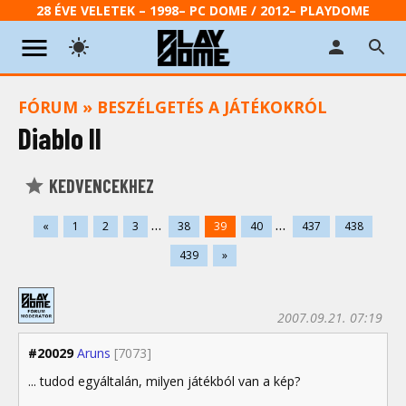
28 ÉVE VELETEK – 1998– PC DOME / 2012– PLAYDOME
FÓRUM
»
BESZÉLGETÉS A JÁTÉKOKRÓL
Diablo II
KEDVENCEKHEZ
...
...
«
1
2
3
38
39
40
437
438
439
»
2007.09.21. 07:19
#20029
Aruns
[7073]
... tudod egyáltalán, milyen játékból van a kép?