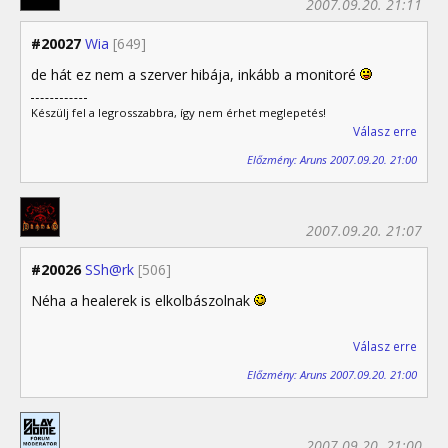
2007.09.20. 21:11
#20027
Wia
[649]
de hát ez nem a szerver hibája, inkább a monitoré
Készülj fel a legrosszabbra, így nem érhet meglepetés!
Válasz erre
Előzmény: Aruns 2007.09.20. 21:00
2007.09.20. 21:07
#20026
SSh@rk
[506]
Néha a healerek is elkolbászolnak
Válasz erre
Előzmény: Aruns 2007.09.20. 21:00
2007.09.20. 21:00