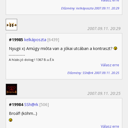
Válasz erre
Előzmény: kelkáposzta 2007.09.11. 20:29
2007.09.11. 20:29
#19985
kelkáposzta
[6439]
Nyugii x) Amúgy mióta van a jókai utcában a kontraszt?
A hízás jó dolog ! 1367 B.u.É.k
Válasz erre
Előzmény: SSh@rk 2007.09.11. 20:25
2007.09.11. 20:25
#19984
SSh@rk
[506]
Broáf! (köhm...)
Válasz erre