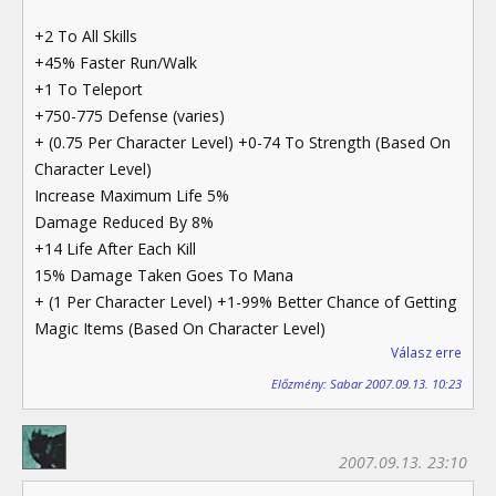
+2 To All Skills
+45% Faster Run/Walk
+1 To Teleport
+750-775 Defense (varies)
+ (0.75 Per Character Level) +0-74 To Strength (Based On
Character Level)
Increase Maximum Life 5%
Damage Reduced By 8%
+14 Life After Each Kill
15% Damage Taken Goes To Mana
+ (1 Per Character Level) +1-99% Better Chance of Getting
Magic Items (Based On Character Level)
Válasz erre
Előzmény: Sabar 2007.09.13. 10:23
2007.09.13. 23:10