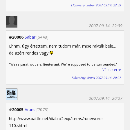
Előzmény: Sabar 2007.09.14. 22:39
2007.09.14. 22:39
#20006
Sabar
[6448]
Ehhm, úgy értettem, nem tudom már, mibe rakták bele...
de azért rendes vagy
"We're paratroopers, lieutenant. We're supposed to be surrounded."
Válasz erre
Előzmény: Aruns 2007.09.14. 20:27
2007.09.14. 20:27
#20005
Aruns
[7073]
http://www.battle.net/diablo2exp/items/runewords-
110.shtml