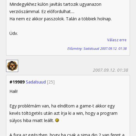
Mindegyikhez külön javítás tartozik ugyanazon
verziószámmal. Ez előfordulhat....
Ha nem ez akkor passzolok. Talán a többiek holnap.
Üdv.
Válasz erre
Előzmény: Sadalsuud 2007.09.12. 01:38
2007.09.12. 01:38
#19989
Sadalsuud
[25]
Hali!
Egy problémám van, ha elndítom a game-t akkor egy
kevés töltögetés után azt írja ki a win, hogy a program
súlyos hiba miatt leállt.
A fura az egészben, hogy ha csak a sima dio 2 van fennt a