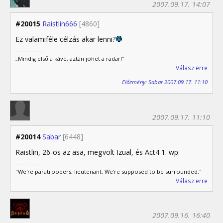
2007.09.17. 14:07
#20015
Raistlin666
[4860]
Ez valamiféle célzás akar lenni?
„Mindig első a kávé, aztán jöhet a radar!”
Válasz erre
Előzmény: Sabar 2007.09.17. 11:10
2007.09.17. 11:10
#20014
Sabar
[6448]
Raistlin, 26-os az asa, megvolt Izual, és Act4 1. wp.
"We're paratroopers, lieutenant. We're supposed to be surrounded."
Válasz erre
2007.09.16. 16:40