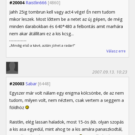
#20004
Raistlin666
[4860]
Jahh 25ig tombrun kell vagy act4 vége! Én nem tudom
mikor leszek. Most lőttem be a netet az új gépen, de még
minden darabokban és 640*480 a felbontás amit marhára
nem akar átállítani ez a kis kcsg...
„Mindig első a kávé, aztán jöhet a radar!”
Válasz erre
2007.09.13. 10:23
#20003
Sabar
[6448]
Egyszer már volt nálam egy enigma kölcsönbe, de az nem
tudom, milyen volt, nem néztem, csak vertem a seggem a
földhöz
Raistlin, elég lassan haladok, most 15-ös (kb. olyan szopás
a kis asa egyedül, mint ahog te a kis amára panaszkodtál,