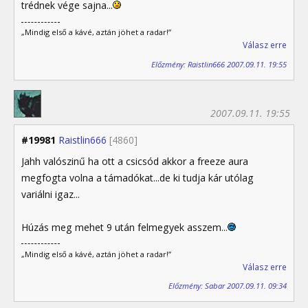
trédnek vége sajna...
„Mindig első a kávé, aztán jöhet a radar!”
Válasz erre
Előzmény: Raistlin666 2007.09.11. 19:55
2007.09.11. 19:55
#19981
Raistlin666
[4860]
Jahh valószinű ha ott a csicsód akkor a freeze aura
megfogta volna a támadókat...de ki tudja kár utólag
variálni igaz...
Húzás meg mehet 9 után felmegyek asszem...
„Mindig első a kávé, aztán jöhet a radar!”
Válasz erre
Előzmény: Sabar 2007.09.11. 09:34