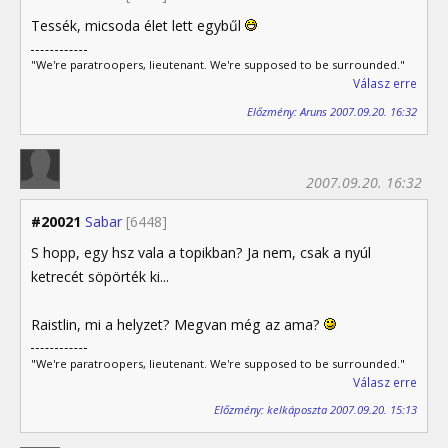
Tessék, micsoda élet lett egybűl
"We're paratroopers, lieutenant. We're supposed to be surrounded."
Válasz erre
Előzmény: Aruns 2007.09.20. 16:32
2007.09.20. 16:32
#20021
Sabar
[6448]
S hopp, egy hsz vala a topikban? Ja nem, csak a nyúl
ketrecét söpörték ki...
Raistlin, mi a helyzet? Megvan még az ama?
"We're paratroopers, lieutenant. We're supposed to be surrounded."
Válasz erre
Előzmény: kelkáposzta 2007.09.20. 15:13