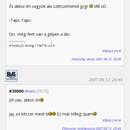
És akkor én vagyok aki szétszemeteli grgr
Víííí xD
-Taps-Taps-
On.. még fent van a gépen a dio.
A hízás jó dolog ! 1367 B.u.É.k
Válasz erre
Előzmény: Aruns 2007.09.12. 20:45
2007.09.12. 20:45
#20000
Aruns
[7073]
Jól van, akkor én
Jaj, ez kéccer ment ki
Ez már télleg spam
Válasz erre
Előzmény: kelkáposzta 2007.09.12. 20:44