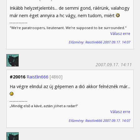
Inkább helyzetjelentés... de semmi gond, ráérünk, valahogy
már nem éget annyira a hc vágy, nem tudom, miért
"We're paratroopers, lieutenant. We're supposed to be surrounded."
Válasz erre
Előzmény: Raistlin666 2007.09.17. 14:07
2007.09.17. 14:11
#20016
Raistlin666
[4860]
Ha végre elindul az új gépemen a dió akkor felnéznék már...
„Mindig első a kávé, aztán jöhet a radar!”
Válasz erre
Előzmény: Raistlin666 2007.09.17. 14:07