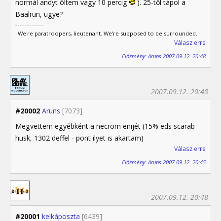
normál andyt öltem vagy 10 percig
). 25-től tápol a
Baalrun, ugye?
"We're paratroopers, lieutenant. We're supposed to be surrounded."
Válasz erre
Előzmény: Aruns 2007.09.12. 20:48
2007.09.12. 20:48
#20002
Aruns
[7073]
Megvettem egyébként a necrom enijét (15% eds scarab
husk, 1302 deffel - pont ilyet is akartam)
Válasz erre
Előzmény: Aruns 2007.09.12. 20:45
2007.09.12. 20:48
#20001
kelkáposzta
[6439]