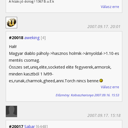
A hízás jó dolog ! 1367 B.u.É.k
Válasz erre
2007.09.17. 20:01
#20018
aweking
[4]
Hali!
Magyar diablo páholy->hasznos holmik->árnyoldal->1.10-es
mentés csomag.
Összes set,uniq,elite,socketed elite fegyverek,armorok,
minden kasztból 1 lvl99-
es,runak,charmok,gheed,anni.Torch nincs benne.
Válasz erre
Előzmény: Kolbaszharisnya 2007.09.16. 15:53
2007.09.17. 15:18
#20017
Sabar
[6448]