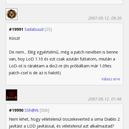
2007.09.12. 09:20
#19991
Sadalsuud
[25]
Köszi!
De nem... Elég egyértelmű, még a patch nevében is benne
van, hoy LoD 1.10 és ezt csak azután futtatom, miután a
LoD-ot is ráraktam a dio2-re (és próbáltam már 1.09es
patch-csel is de az is halott)
Válasz erre
2007.09.12. 01:46
#19990
SSh@rk
[506]
Nem lehet, hogy véletelenül összekeverted a sima Diablo 2
javítást a LOD javítással, és véletelenül azt alkalmaztad?