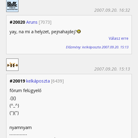
2007.09.20. 16:32
#20020
Aruns
[7073]
yay, na mi a helyzet, pejnahajdej?
Válasz erre
Előzmény: kelkáposzta 2007.09.20. 15:13
2007.09.20. 15:13
#20019
kelkáposzta
[6439]
fórum felügyelő
.()()
(^_^)
(")(")
nyamnyam