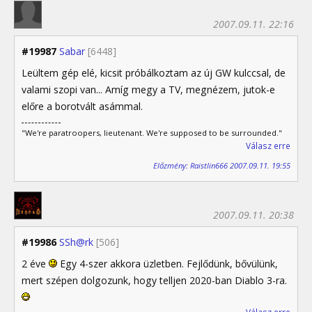
2007.09.11. 22:16
#19987
Sabar
[6448]
Leültem gép elé, kicsit próbálkoztam az új GW kulccsal, de
valami szopi van... Amíg megy a TV, megnézem, jutok-e
előre a borotvált asámmal.
"We're paratroopers, lieutenant. We're supposed to be surrounded."
Válasz erre
Előzmény: Raistlin666 2007.09.11. 19:55
2007.09.11. 20:38
#19986
SSh@rk
[506]
2 éve
Egy 4-szer akkora üzletben. Fejlődünk, bővülünk,
mert szépen dolgozunk, hogy telljen 2020-ban Diablo 3-ra.