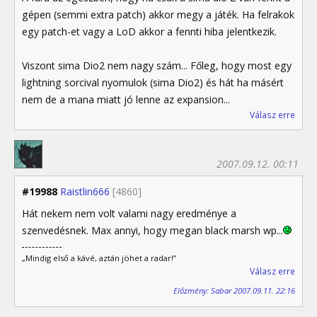
gépen (semmi extra patch) akkor megy a játék. Ha felrakok
egy patch-et vagy a LoD akkor a fennti hiba jelentkezik.
Viszont sima Dio2 nem nagy szám... Főleg, hogy most egy
lightning sorcival nyomulok (sima Dio2) és hát ha másért
nem de a mana miatt jó lenne az expansion...
Válasz erre
2007.09.12. 00:11
#19988
Raistlin666
[4860]
Hát nekem nem volt valami nagy eredménye a
szenvedésnek. Max annyi, hogy megan black marsh wp...
„Mindig első a kávé, aztán jöhet a radar!”
Válasz erre
Előzmény: Sabar 2007.09.11. 22:16