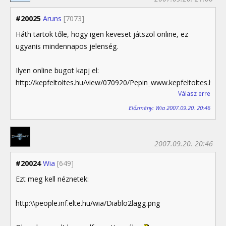
#20025
Aruns
[7073]
Háth tartok tőle, hogy igen keveset játszol online, ez
ugyanis mindennapos jelenség.
Ilyen online bugot kapj el:
http://kepfeltoltes.hu/view/070920/Pepin_www.kepfeltoltes.hu_.g
Válasz erre
Előzmény: Wia 2007.09.20. 20:46
2007.09.20. 20:46
#20024
Wia
[649]
Ezt meg kell néznetek:
http:\\people.inf.elte.hu/wia/Diablo2lagg.png