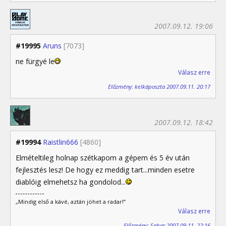
2007.09.12. 19:06
#19995
Aruns
[7073]
ne fürgyé le
Válasz erre
Előzmény: kelkáposzta 2007.09.11. 20:17
2007.09.12. 18:42
#19994
Raistlin666
[4860]
Elmételtileg holnap szétkapom a gépem és 5 év után
fejlesztés lesz! De hogy ez meddig tart...minden esetre
diablóig elmehetsz ha gondolod...
„Mindig első a kávé, aztán jöhet a radar!”
Válasz erre
Előzmény: Sabar 2007.09.11. 22:16