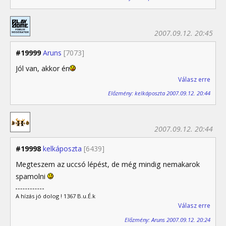
2007.09.12. 20:45
#19999
Aruns
[7073]
Jól van, akkor én
Válasz erre
Előzmény: kelkáposzta 2007.09.12. 20:44
2007.09.12. 20:44
#19998
kelkáposzta
[6439]
Megteszem az uccsó lépést, de még mindig nemakarok
spamolni
A hízás jó dolog ! 1367 B.u.É.k
Válasz erre
Előzmény: Aruns 2007.09.12. 20:24