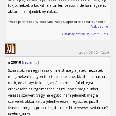
tökjó, nektek a biciklit féláron lemosatom, de ha mégsem,
akkor adok ajándék nyalókát...
"We're paratroopers, lieutenant. We're supposed to be surrounded."
Válasz erre
Előzmény: travian 2007.09.15. 12:54
2007.09.15. 12:54
#20010
travian
[5]
Sziasztok, van egy fasza online strategia jatek, nezzetek
meg, nekem nagyon teccik, eleinte lehet kicsit unalmasnak
tunik, de ahogy fejlodsz, es fejleszted a falud, egyre
erdekesebb es izgalmasabb lessz!!! Nyisd meg a linket,
valassz szervert (vagy ha egybol nem jelennek meg a
szerverek akkor katt a Jelentkezesre), regizz, es jacc!!!
Mindent meger, probald ki, itt a link: http://www.travian.hu/?
uc=hu3_4479