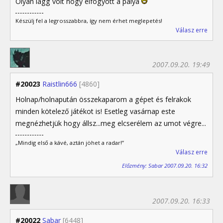
Olyan lagg volt hogy elfogyott a pálya
Készülj fel a legrosszabbra, így nem érhet meglepetés!
Válasz erre
2007.09.20. 19:49
#20023
Raistlin666
[4860]
Holnap/holnapután összekaparom a gépet és felrakok
minden kötelező játékot is! Esetleg vasárnap este
megnézhetjük hogy állsz...meg elcserélem az umot végre...
„Mindig első a kávé, aztán jöhet a radar!”
Válasz erre
Előzmény: Sabar 2007.09.20. 16:32
2007.09.20. 16:33
#20022
Sabar
[6448]