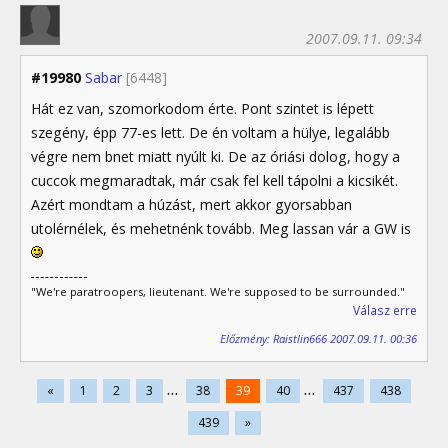
2007.09.11. 09:34
#19980
Sabar
[6448]
Hát ez van, szomorkodom érte. Pont szintet is lépett
szegény, épp 77-es lett. De én voltam a hülye, legalább
végre nem bnet miatt nyúlt ki. De az óriási dolog, hogy a
cuccok megmaradtak, már csak fel kell tápolni a kicsikét.
Azért mondtam a húzást, mert akkor gyorsabban
utolérnélek, és mehetnénk tovább. Meg lassan vár a GW is
"We're paratroopers, lieutenant. We're supposed to be surrounded."
Válasz erre
Előzmény: Raistlin666 2007.09.11. 00:36
...
...
«
1
2
3
38
39
40
437
438
439
»