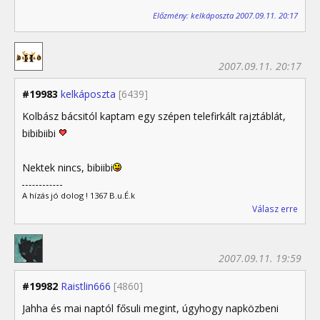
Előzmény: kelkáposzta 2007.09.11. 20:17
2007.09.11. 20:17
#19983
kelkáposzta
[6439]
Kolbász bácsitól kaptam egy szépen telefirkált rajztáblát,
bibibiibi
Nektek nincs, bibiibi
A hízás jó dolog ! 1367 B.u.É.k
Válasz erre
2007.09.11. 19:59
#19982
Raistlin666
[4860]
Jahha és mai naptól fősuli megint, úgyhogy napközbeni