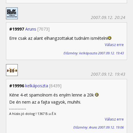
2007.09.12. 20:24
#19997
Aruns
[7073]
Erre csak az alant elhangzottakat tudnám ismételni
Válasz erre
Előzmény: kelkáposzta 2007.09.12. 19:43
2007.09.12. 19:43
#19996
kelkáposzta
[6439]
Kéne 4-et spamolnom és enyím lenne a 20k
De én nem az a fajta vagyok, muhihi.
A hízás jó dolog ! 1367 B.u.É.k
Válasz erre
Előzmény: Aruns 2007.09.12. 19:06