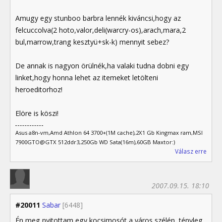
Amugy egy stunboo barbra lennék kiváncsi,hogy az
felcuccolva(2 hoto,valor,deli(warcry-os),arach,mara,2
bul,marrow,trang kesztyü+sk-k) mennyit sebez?
De annak is nagyon örülnék,ha valaki tudna dobni egy
linket,hogy honna lehet az itemeket letölteni
heroeditorhoz!
Elöre is köszi!
Asus a8n-vm,Amd Athlon 64 3700+(1M cache),2X1 Gb Kingmax ram,MSI
7900GTO@GTX 512ddr3,250Gb WD Sata(16m),60GB Maxtor:)
Válasz erre
2007.09.15. 18:10
#20011
Sabar
[6448]
Én meg nyitottam egy kocsimosót a város szélén, tényleg