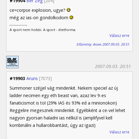
#19904
Ber Zeg
[204]
ce=corpse explosion, ugye?
még az ias-on gondolkodom
A sport nem hobbi. A sport - életforma
Válasz erre
Előzmény: Aruns 2007.09.03. 20:51
2007.09.03. 20:51
#19903
Aruns
[7073]
Summoner széjjel vág mindenkit. Nekem speciel az új
ladder necimen egy eth beast van, azaz lev 9-es
fanaticismot is tol (29% IAS és 93% ed a minionokon)
Reggelire megesznek mindenkit. Egyébként a ce-vel lehet
nagyon gyorsan haladni ias nélkül is (amplifyvel kell
kombinálni a hullarobbantást, úgy az igazi)
Válasz erre