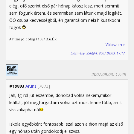
elég, ofő szerint első pár hónap káosz lesz, mert semmit
sem fogunk érteni, és semmiben sem látunk majd logikát.
ŐŐ csupa kedvességből, én garantálom neki h küszködni
fogok
A hízás jó dolog ! 1367 B.u.É.k
Válasz erre
Előzmény: SSh@rk 2007.09.03. 17:17
2007.09.03. 17:49
#19893
Aruns
[7073]
Jah, fg-ről jut eszembe, donoltad volna nekem,mikor
leálltál, jól megforgattam volna azt most lenne több, amit
visszakaphatnál
Iskola egyébként fontosabb, szal azon a dion majd az első
egy hónap után gondolkodj el szvsz.