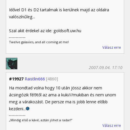
Idővel D1 és D2 tartalmak is kerülnek majd az oldalra
valószínűleg...
Szal akit érdekel az ide: goldsoft.uw.hu
Twelve galaxies, and all coming at me!
Válasz erre
2007.09.04. 17:10
#19927
Raistlin666
[4860]
Ha mondtad volna hogy 10 után jössz akkor nem
ácsingózik fél9től az ama a kuki///mukiban és nem unom
meg a várakozást. De persze ma is jobb lenne előbb
kezdeni...
„Mindig első a kávé, aztán jöhet a radar!”
Válasz erre