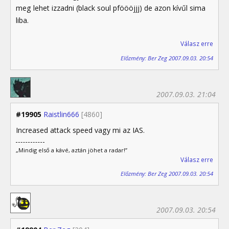
meg lehet izzadni (black soul pföööjjj) de azon kívűl sima
liba.
Válasz erre
Előzmény: Ber Zeg 2007.09.03. 20:54
2007.09.03. 21:04
#19905
Raistlin666
[4860]
Increased attack speed vagy mi az IAS.
„Mindig első a kávé, aztán jöhet a radar!”
Válasz erre
Előzmény: Ber Zeg 2007.09.03. 20:54
2007.09.03. 20:54