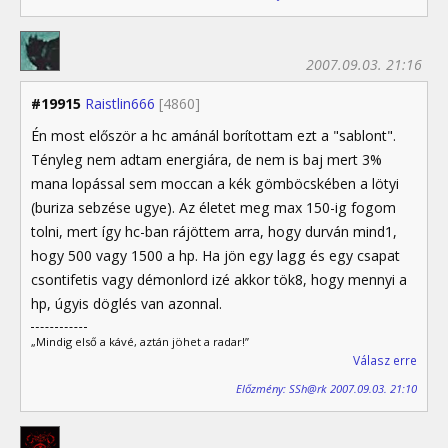
2007.09.03. 21:16
#19915
Raistlin666
[4860]
Én most először a hc amánál borítottam ezt a "sablont".
Tényleg nem adtam energiára, de nem is baj mert 3%
mana lopással sem moccan a kék gömböcskében a lötyi
(buriza sebzése ugye). Az életet meg max 150-ig fogom
tolni, mert így hc-ban rájöttem arra, hogy durván mind1,
hogy 500 vagy 1500 a hp. Ha jön egy lagg és egy csapat
csontifetis vagy démonlord izé akkor tök8, hogy mennyi a
hp, úgyis döglés van azonnal.
„Mindig első a kávé, aztán jöhet a radar!”
Válasz erre
Előzmény: SSh@rk 2007.09.03. 21:10