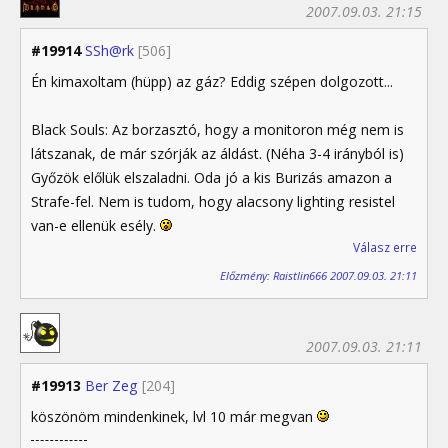
2007.09.03. 21:15
#19914
SSh@rk
[506]
Én kimaxoltam (hüpp) az gáz? Eddig szépen dolgozott...
Black Souls: Az borzasztó, hogy a monitoron még nem is
látszanak, de már szórják az áldást. (Néha 3-4 irányból is)
Győzök előlük elszaladni. Oda jó a kis Burizás amazon a
Strafe-fel. Nem is tudom, hogy alacsony lighting resistel
van-e ellenük esély.
Válasz erre
Előzmény: Raistlin666 2007.09.03. 21:11
2007.09.03. 21:11
#19913
Ber Zeg
[204]
köszönöm mindenkinek, lvl 10 már megvan