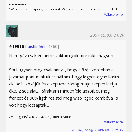
"We're paratroopers, lieutenant. We're supposed to be surrounded."
Válasz erre
2007.09.03. 21:20
#19916
Raistlin666
[4860]
Nem gáz csak én nem szoktam golemre rakni nagyon.
Soul ügyben meg csak annyit, hogy előző szezonban a
javamát pont miattuk csináltam, hogy legyen olyan karim
aki beáll közéjük és a képükbe röhög majd szépen leirtja
őket 2 sec alatt. Ráraktam mindenféle absorbot meg
francot és 90% ligth resistel meg wisp+tgod kombóval is
volt hogy lecsaptak...
„Mindig első a kávé, aztán jöhet a radar!”
Válasz erre
Előzmény: SSh@rk 2007.09.03. 21:15