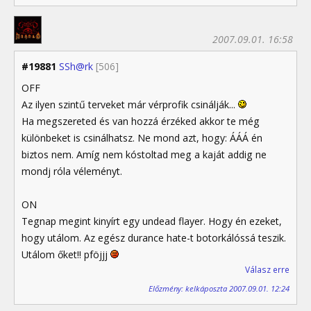
2007.09.01. 16:58
#19881
SSh@rk
[506]
OFF
Az ilyen szintű terveket már vérprofik csinálják...
Ha megszereted és van hozzá érzéked akkor te még
különbeket is csinálhatsz. Ne mond azt, hogy: ÁÁÁ én
biztos nem. Amíg nem kóstoltad meg a kaját addig ne
mondj róla véleményt.
ON
Tegnap megint kinyírt egy undead flayer. Hogy én ezeket,
hogy utálom. Az egész durance hate-t botorkálóssá teszik.
Utálom őket!! pföjjj
Válasz erre
Előzmény: kelkáposzta 2007.09.01. 12:24