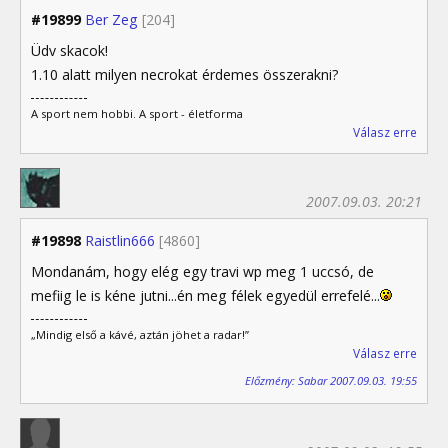
#19899
Ber Zeg
[204]
Üdv skacok!
1.10 alatt milyen necrokat érdemes összerakni?
A sport nem hobbi. A sport - életforma
Válasz erre
2007.09.03. 20:21
#19898
Raistlin666
[4860]
Mondanám, hogy elég egy travi wp meg 1 uccsó, de
mefiig le is kéne jutni...én meg félek egyedül errefelé...
„Mindig első a kávé, aztán jöhet a radar!”
Válasz erre
Előzmény: Sabar 2007.09.03. 19:55