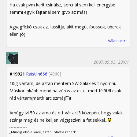
Ha csak pvm karit csinálsz, sorcnál sem kell energybe
semmi egyik fajtánál sem (pvp az más)
Agyagfickó csak azt lassítja, akit megüt (bossok, überek
ellen jó)
Válasz erre
2007.09.03. 23:01
#19921
Raistlin666
[4860]
10ig vártam, de aztán mentem SW:Galaxies-t nyomni.
Máskor inkább mond ha zűrös az este, mert fél9től csak
rád vártam(mártír arc szmájlííí)!
Amúgy lvl 50 az ama és ott vár act3 közepén, hogy valaki
szánja meg és ne kelljen végigszívni a fetisekkel...
„Mindig első a kávé, aztán jöhet a radar!”