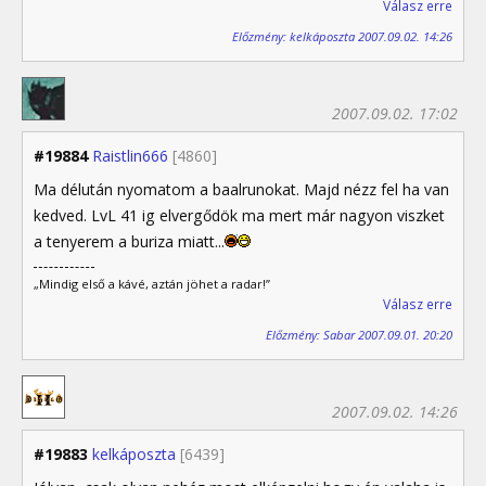
Válasz erre
Előzmény: kelkáposzta 2007.09.02. 14:26
2007.09.02. 17:02
#19884
Raistlin666
[4860]
Ma délután nyomatom a baalrunokat. Majd nézz fel ha van
kedved. LvL 41 ig elvergődök ma mert már nagyon viszket
a tenyerem a buriza miatt...
„Mindig első a kávé, aztán jöhet a radar!”
Válasz erre
Előzmény: Sabar 2007.09.01. 20:20
2007.09.02. 14:26
#19883
kelkáposzta
[6439]