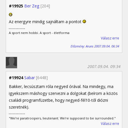
#19925
Ber Zeg
[204]
Az energyre mindig sajnáltam a pontot
A sport nem hobbi. A sport - életforma
Válasz erre
Előzmény: Aruns 2007.09.04. 06:34
2007.09.04. 09:34
#19924
Sabar
[6448]
Bakker, lecsúsztam róla negyed órával. Na mindegy, ma
igyekszem máshogy szervezni a dolgokat (beírom a közös
családi programfüzetbe, hogy negyed-fél10-től diózni
szeretnék).
"We're paratroopers, lieutenant. We're supposed to be surrounded."
Válasz erre