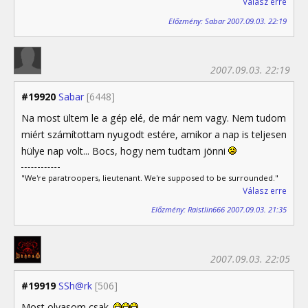
Válasz erre
Előzmény: Sabar 2007.09.03. 22:19
2007.09.03. 22:19
#19920
Sabar
[6448]
Na most ültem le a gép elé, de már nem vagy. Nem tudom
miért számítottam nyugodt estére, amikor a nap is teljesen
hülye nap volt... Bocs, hogy nem tudtam jönni
"We're paratroopers, lieutenant. We're supposed to be surrounded."
Válasz erre
Előzmény: Raistlin666 2007.09.03. 21:35
2007.09.03. 22:05
#19919
SSh@rk
[506]
Most olvasom csak.