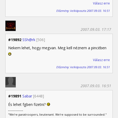
Válasz erre
Előzmény: kelkáposzta 2007.09.03. 16:51
2007.09.03. 17:17
#19892
SSh@rk
[506]
Nekem lehet, hogy megvan. Meg kell néznem a pincében
Válasz erre
Előzmény: kelkáposzta 2007.09.03. 16:51
2007.09.03. 16:51
#19891
Sabar
[6448]
És lehet fgben fizetni?
"We're paratroopers, lieutenant. We're supposed to be surrounded."