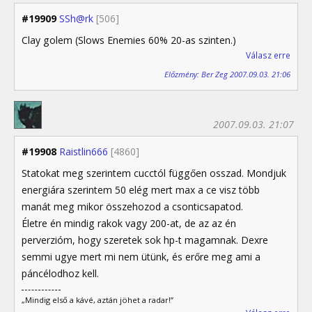
#19909
SSh@rk
[506]
Clay golem (Slows Enemies 60% 20-as szinten.)
Válasz erre
Előzmény: Ber Zeg 2007.09.03. 21:06
2007.09.03. 21:07
#19908
Raistlin666
[4860]
Statokat meg szerintem cucctól függően osszad. Mondjuk
energiára szerintem 50 elég mert max a ce visz több
manát meg mikor összehozod a csonticsapatod.
Életre én mindig rakok vagy 200-at, de az az én
perverzióm, hogy szeretek sok hp-t magamnak. Dexre
semmi ugye mert mi nem ütünk, és erőre meg ami a
páncélodhoz kell.
„Mindig első a kávé, aztán jöhet a radar!”