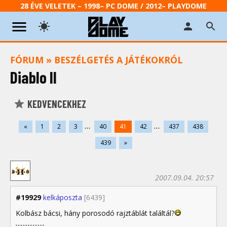
28 ÉVE VELETEK – 1998– PC DOME / 2012– PLAYDOME
FÓRUM
»
BESZÉLGETÉS A JÁTÉKOKRÓL
Diablo II
KEDVENCEKHEZ
...
...
«
1
2
3
40
41
42
437
438
439
»
2007.09.04. 20:57
#19929
kelkáposzta
[6439]
Kolbász bácsi, hány porosodó rajztáblát találtál?