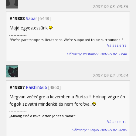
2007.09.03. 08:36
#19888
Sabar
[6448]
Majd egyeztessünk
"We're paratroopers, lieutenant. We're supposed to be surrounded."
Válasz erre
Előzmény: Raistlin666 2007.09.02. 23:44
2007.09.02. 23:44
#19887
Raistlin666
[4860]
Megvan véééégre a kezemben a Buriza!!!! Holnap végre én
fogok szivatni mindenkit és nem fordítva...
„Mindig első a kávé, aztán jöhet a radar!”
Válasz erre
Előzmény: SSh@rk 2007.09.02. 20:06