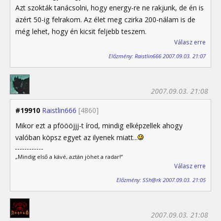
Azt szokták tanácsolni, hogy energy-re ne rakjunk, de én is
azért 50-ig felrakom. Az élet meg czirka 200-nálam is de
még lehet, hogy én kicsit feljebb teszem.
Válasz erre
Előzmény: Raistlin666 2007.09.03. 21:07
2007.09.03. 21:08
#19910
Raistlin666
[4860]
Mikor ezt a pföööjjj-t írod, mindig elképzellek ahogy
valóban köpsz egyet az ilyenek miatt...
„Mindig első a kávé, aztán jöhet a radar!”
Válasz erre
Előzmény: SSh@rk 2007.09.03. 21:05
2007.09.03. 21:08