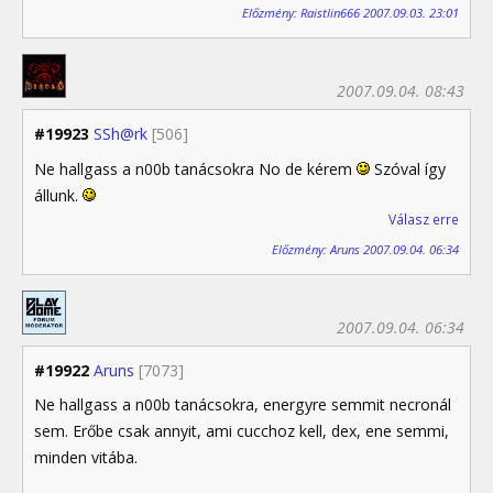
Előzmény: Raistlin666 2007.09.03. 23:01
2007.09.04. 08:43
#19923
SSh@rk
[506]
Ne hallgass a n00b tanácsokra No de kérem
Szóval így
állunk.
Válasz erre
Előzmény: Aruns 2007.09.04. 06:34
2007.09.04. 06:34
#19922
Aruns
[7073]
Ne hallgass a n00b tanácsokra, energyre semmit necronál
sem. Erőbe csak annyit, ami cucchoz kell, dex, ene semmi,
minden vitába.