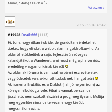
A hízás jó dolog ! 1367 B.u.É.k
Válasz erre
2007.09.04. 18:42
#19928
Death666
[1113]
Hi, tom, hogy ritkán írok ide, de gondoltam érdekelhet
titeket, hogy elindult a weboldalam, a goldsoft.uw.hu. Az
oldalról letölthetitek a saját fejlesztésű szöveges
kalandjátékot a Wanderert, ami most még alpha verziós,
eredetileg vizsgamunkának készült
Az oldalnak fóruma is van, szal ha bármi észrevételetek
vagy ötletetek van, akkor ott tudtok neki hangot adni
Aki ismeri a Brutáliát és a Diablot (nah jó helyen írom) az
könnyen elboldogul vele. Hibái is vannak persze, de
játszható, nem szokott elszállni a prog meg ilyesmi. Multija
még egyenlőre nincs de tervezem hogy később
megcsinálom azt is.