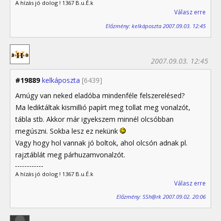
A hízás jó dolog ! 1367 B.u.É.k
Válasz erre
Előzmény: kelkáposzta 2007.09.03. 12:45
2007.09.03. 12:45
#19889
kelkáposzta
[6439]
Amúgy van neked eladóba mindenféle felszerelésed?
Ma lediktáltak kismillió papírt meg tollat meg vonalzót,
tábla stb. Akkor már igyekszem minnél olcsóbban
megúszni. Sokba lesz ez nekünk
Vagy hogy hol vannak jó boltok, ahol olcsón adnak pl.
rajztáblát meg párhuzamvonalzót.
A hízás jó dolog ! 1367 B.u.É.k
Válasz erre
Előzmény: SSh@rk 2007.09.02. 20:06