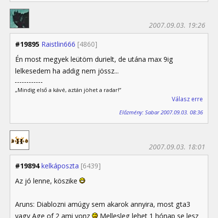
2007.09.03. 19:26
#19895
Raistlin666
[4860]
Én most megyek leütöm durielt, de utána max 9ig
lelkesedem ha addig nem jössz...
„Mindig első a kávé, aztán jöhet a radar!”
Válasz erre
Előzmény: Sabar 2007.09.03. 08:36
2007.09.03. 18:01
#19894
kelkáposzta
[6439]
Az jó lenne, köszike
Aruns: Diablozni amúgy sem akarok annyira, most gta3
vagy Age of 2 ami vonz
Mellesleg lehet 1 hónap se lesz