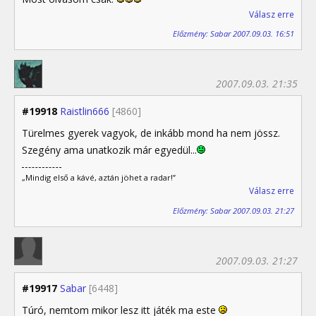
Válasz erre
Előzmény: Sabar 2007.09.03. 16:51
2007.09.03. 21:35
#19918
Raistlin666
[4860]
Türelmes gyerek vagyok, de inkább mond ha nem jössz.
Szegény ama unatkozik már egyedül...
„Mindig első a kávé, aztán jöhet a radar!”
Válasz erre
Előzmény: Sabar 2007.09.03. 21:27
2007.09.03. 21:27
#19917
Sabar
[6448]
Túró, nemtom mikor lesz itt játék ma este