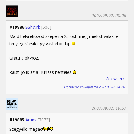
2007.09.02. 20:06
#19886
SSh@rk
[506]
Majd helyrehozod szépen a 25-öst, még mielőtt valakire
tényleg ráesik egy vasbeton lap
Gratu a 6k-hoz.
Raist: Jó is az a Burizás hentelés
Válasz erre
Előzmény: kelkáposzta 2007.09.02. 14:26
2007.09.02. 19:57
#19885
Aruns
[7073]
Szegyelld magad