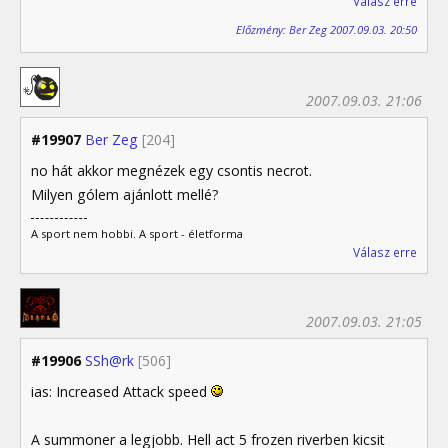
Válasz erre
Előzmény: Ber Zeg 2007.09.03. 20:50
2007.09.03. 21:06
#19907
Ber Zeg
[204]
no hát akkor megnézek egy csontis necrot.
Milyen gólem ajánlott mellé?
A sport nem hobbi. A sport - életforma
Válasz erre
2007.09.03. 21:05
#19906
SSh@rk
[506]
ias: Increased Attack speed
A summoner a legjobb. Hell act 5 frozen riverben kicsit