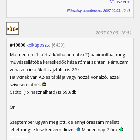
Válasz erre
Előzmény: kelkáposzta 2007.09.03. 12:45
2007.09.03. 16:51
#19890
kelkáposzta
[6439]
Ma mentem 1 kört árkádba primatex(?) papírboltba, meg
művészellátóba kereskedők háza római szinten. Párhuzam
vonalzó cirka 5k ill. rajztábla is 2.5k.
Ha vkinek van A2-es táblája vagy hozzá vonalzó, azzal
szívesen futnék
Csőtoll(1x használható) is 590/db.
On
Szeptember ugyan megjött, de ennyi óraszám mellett
lehet mégse lesz kedvem diozni.
Minden nap 7 óra.