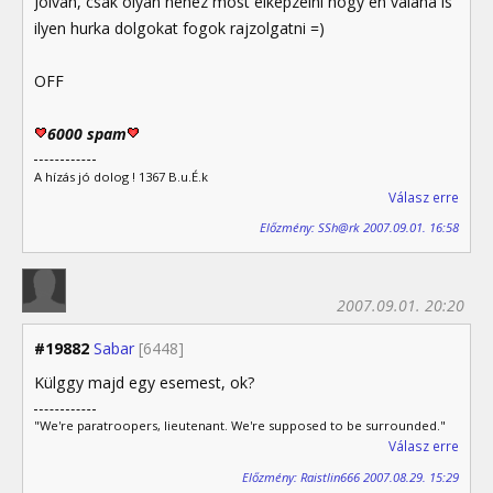
Jólvan, csak olyan nehéz most elképzelni hogy én valaha is
ilyen hurka dolgokat fogok rajzolgatni =)
OFF
6000 spam
A hízás jó dolog ! 1367 B.u.É.k
Válasz erre
Előzmény: SSh@rk 2007.09.01. 16:58
2007.09.01. 20:20
#19882
Sabar
[6448]
Külggy majd egy esemest, ok?
"We're paratroopers, lieutenant. We're supposed to be surrounded."
Válasz erre
Előzmény: Raistlin666 2007.08.29. 15:29