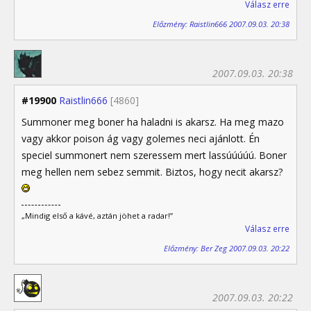
Válasz erre
Előzmény: Raistlin666 2007.09.03. 20:38
2007.09.03. 20:38
#19900
Raistlin666
[4860]
Summoner meg boner ha haladni is akarsz. Ha meg mazo
vagy akkor poison ág vagy golemes neci ajánlott. Én
speciel summonert nem szeressem mert lassúúúúú. Boner
meg hellen nem sebez semmit. Biztos, hogy necit akarsz?
„Mindig első a kávé, aztán jöhet a radar!”
Válasz erre
Előzmény: Ber Zeg 2007.09.03. 20:22
2007.09.03. 20:22