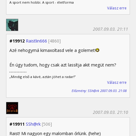
A sport nem hobbi. A sport - életforma
Válasz erre
2007.09.03. 21:11
#19912
Raistlin666
[4860]
Azé nehogymá kimaxoltasd vele a golemet!
Én úgy tudom, hogy csak azt lassítja akit megüt nem?
„Mindig első a kávé, aztán jöhet a radar!”
Válasz erre
Előzmény: SSh@rk 2007.09.03. 21:08
2007.09.03. 21:10
#19911
SSh@rk
[506]
Raist! Mi nagyon egy malomban őrlünk. (hehe)