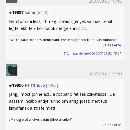
2007.09.03. 19:55
#19897
Sabar
[6448]
Nemtom mi lesz, itt még családi igények vannak, tehát
legfeljebb fél9-kor tudok megjelenni picit.
"We're paratroopers, lieutenant. We're supposed to be surrounded."
Válasz erre
Előzmény: Raistlin666 2007.09.03. 19:51
2007.09.03. 19:51
#19896
Raistlin666
[4860]
Jahjjjj most jönne act3 a robbanó fetises szivatással. De
asszem inkább andyt runnolom amíg jössz mert tuti
kinyiffanák a strafe miatt.
„Mindig első a kávé, aztán jöhet a radar!”
Válasz erre