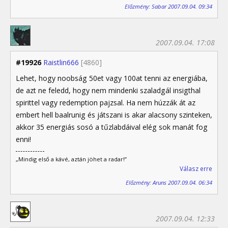
Előzmény: Sabar 2007.09.04. 09:34
2007.09.04. 17:08
#19926
Raistlin666
[4860]
Lehet, hogy noobság 50et vagy 100at tenni az energiába,
de azt ne feledd, hogy nem mindenki szaladgál insigthal
spirittel vagy redemption pajzsal. Ha nem húzzák át az
embert hell baalrunig és játszani is akar alacsony szinteken,
akkor 35 energiás sosó a tűzlabdáival elég sok manát fog
enni!
„Mindig első a kávé, aztán jöhet a radar!”
Válasz erre
Előzmény: Aruns 2007.09.04. 06:34
2007.09.04. 12:33