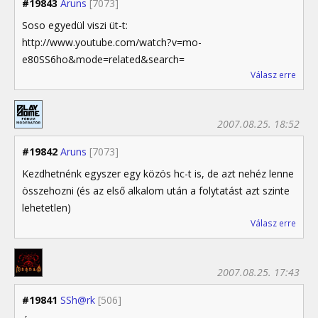
#19843
Aruns
[7073]
Soso egyedül viszi üt-t:
http://www.youtube.com/watch?v=mo-
e80SS6ho&mode=related&search=
Válasz erre
2007.08.25. 18:52
#19842
Aruns
[7073]
Kezdhetnénk egyszer egy közös hc-t is, de azt nehéz lenne
összehozni (és az első alkalom után a folytatást azt szinte
lehetetlen)
Válasz erre
2007.08.25. 17:43
#19841
SSh@rk
[506]