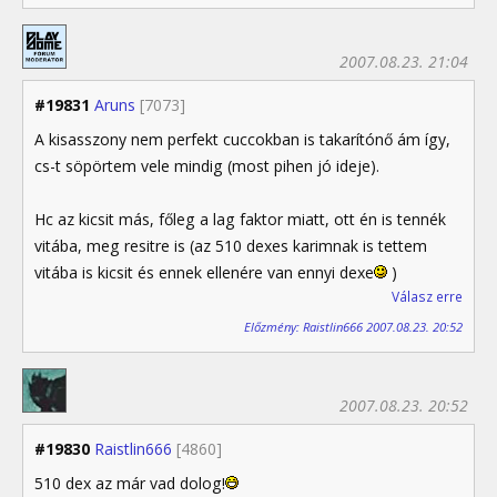
2007.08.23. 21:04
#19831
Aruns
[7073]
A kisasszony nem perfekt cuccokban is takarítónő ám így,
cs-t söpörtem vele mindig (most pihen jó ideje).
Hc az kicsit más, főleg a lag faktor miatt, ott én is tennék
vitába, meg resitre is (az 510 dexes karimnak is tettem
vitába is kicsit és ennek ellenére van ennyi dexe
)
Válasz erre
Előzmény: Raistlin666 2007.08.23. 20:52
2007.08.23. 20:52
#19830
Raistlin666
[4860]
510 dex az már vad dolog!