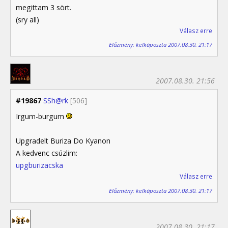
megittam 3 sört.
(sry all)
Válasz erre
Előzmény: kelkáposzta 2007.08.30. 21:17
2007.08.30. 21:56
#19867
SSh@rk
[506]
Irgum-burgum
Upgradelt Buriza Do Kyanon
A kedvenc csúzlim:
upgburizacska
Válasz erre
Előzmény: kelkáposzta 2007.08.30. 21:17
2007.08.30. 21:17