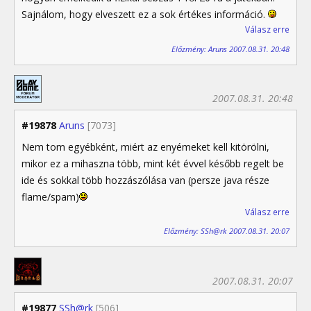
Sajnálom, hogy elveszett ez a sok értékes információ.
Válasz erre
Előzmény: Aruns 2007.08.31. 20:48
2007.08.31. 20:48
#19878
Aruns
[7073]
Nem tom egyébként, miért az enyémeket kell kitörölni,
mikor ez a mihaszna több, mint két évvel később regelt be
ide és sokkal több hozzászólása van (persze java része
flame/spam)
Válasz erre
Előzmény: SSh@rk 2007.08.31. 20:07
2007.08.31. 20:07
#19877
SSh@rk
[506]