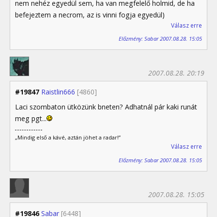
nem nehéz egyedül sem, ha van megfelelő holmid, de ha
befejeztem a necrom, az is vinni fogja egyedül)
Válasz erre
Előzmény: Sabar 2007.08.28. 15:05
2007.08.28. 20:19
#19847
Raistlin666
[4860]
Laci szombaton ütközünk bneten? Adhatnál pár kaki runát
meg pgt...
„Mindig első a kávé, aztán jöhet a radar!”
Válasz erre
Előzmény: Sabar 2007.08.28. 15:05
2007.08.28. 15:05
#19846
Sabar
[6448]