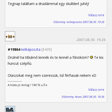
Tegnap találtam a druidámmal egy skulldert juhéj!
Válasz erre
Előzmény: kelkáposzta 2007.08.30. 19:26
2007.08.30. 19:26
#19864
kelkáposzta
[6439]
Örülnél ha titkárnő lennék és te lennél a főnököm?
Te kis
huncut szépfiú.
Olaszokat meg nem szeressük, túl férfiasak nekem xD
A hízás jó dolog ! 1367 B.u.É.k
Válasz erre
Előzmény: Aruns 2007.08.30. 18:36