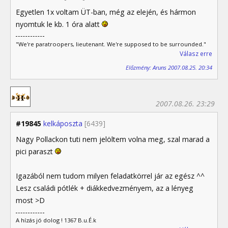
Egyetlen 1x voltam ÜT-ban, még az elején, és hármon
nyomtuk le kb. 1 óra alatt
"We're paratroopers, lieutenant. We're supposed to be surrounded."
Válasz erre
Előzmény: Aruns 2007.08.25. 20:34
2007.08.26. 23:29
#19845
kelkáposzta
[6439]
Nagy Pollackon tuti nem jelöltem volna meg, szal marad a
pici paraszt
Igazából nem tudom milyen feladatkörrel jár az egész ^^
Lesz családi pótlék + diákkedvezményem, az a lényeg
most >D
A hízás jó dolog ! 1367 B.u.É.k