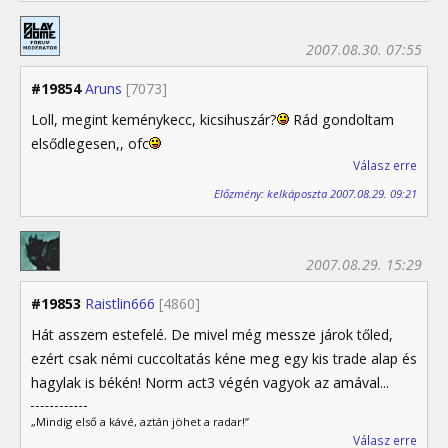
2007.08.30. 07:55
#19854
Aruns
[7073]
Loll, megint keménykecc, kicsihuszár?
Rád gondoltam
elsődlegesen,, ofc
Válasz erre
Előzmény: kelkáposzta 2007.08.29. 09:21
2007.08.29. 15:29
#19853
Raistlin666
[4860]
Hát asszem estefelé. De mivel még messze járok tőled,
ezért csak némi cuccoltatás kéne meg egy kis trade alap és
hagylak is békén! Norm act3 végén vagyok az amával...
„Mindig első a kávé, aztán jöhet a radar!”
Válasz erre