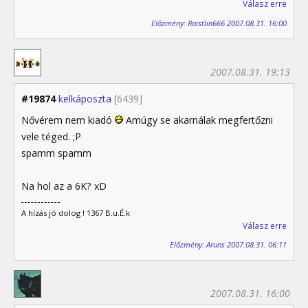
Válasz erre
Előzmény: Raistlin666 2007.08.31. 16:00
2007.08.31. 19:13
#19874
kelkáposzta
[6439]
Nővérem nem kiadó
Amúgy se akarnálak megfertőzni
vele téged. ;P
spamm spamm
Na hol az a 6K? xD
A hízás jó dolog ! 1367 B.u.É.k
Válasz erre
Előzmény: Aruns 2007.08.31. 06:11
2007.08.31. 16:00