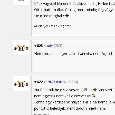
Kész vagyok! Minden hős akivel eddig Hellen talál
Ott írthattam őket órákig mert mindig felgyógyít
De mind meghalt!!!
Az élet jó! Csak a világ szar...
#623
study
[283]
Nemtom, de engem a soci annyira nem fogott 
#622
GRIM ONION
[4084]
Na fejezzük be ezt a veszekedősdit!
Nincs érte
nem egyezik nem kell összeveszni.
Lenne egy kérdésem: milyen skill a barbárnál 
pontot is beleöljek...nem tudom miért nem.