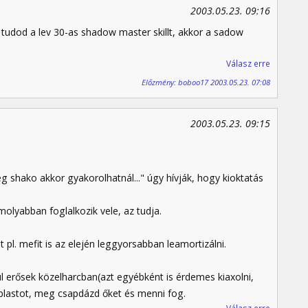
2003.05.23. 09:16
udod a lev 30-as shadow master skillt, akkor a sadow
Válasz erre
Előzmény: boboo17 2003.05.23. 07:08
2003.05.23. 09:15
hako akkor gyakorolhatnál..." úgy hívják, hogy kioktatás
molyabban foglalkozik vele, az tudja.
et pl. mefit is az elején leggyorsabban leamortizálni.
 erősek közelharcban(azt egyébként is érdemes kiaxolni,
blastot, meg csapdázd őket és menni fog.