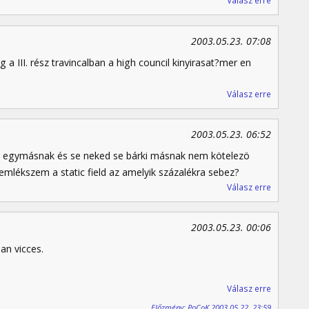
Válasz erre
2003.05.23. 07:08
 a III. rész travincalban a high council kinyirasat?mer en
Válasz erre
2003.05.23. 06:52
nk egymásnak és se neked se bárki másnak nem kötelezö
 emlékszem a static field az amelyik százalékra sebez?
Válasz erre
2003.05.23. 00:06
an vicces.
Válasz erre
Előzmény: PoCoK 2003.05.22. 23:59