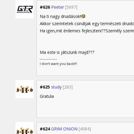
#626
Peeter
[5697]
Na ti nagy druidások!!
Akkor szerintetek csináljak egy természeti drui
Ha igen,mit érdemes fejleszteni??Személy szerin
Ma este is játszunk majd???
I don't want you back!!!
#625
study
[283]
Gratula
#624
GRIM ONION
[4084]