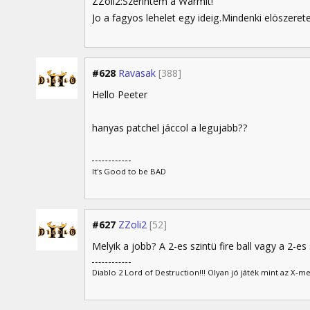
ZZoli2:Szerintem a Warmit!
Jo a fagyos lehelet egy ideig.Mindenki elöszerete
#628
Ravasak
[388]
Hello Peeter
hanyas patchel jáccol a legujabb??
It's Good to be BAD
#627
ZZoli2
[52]
Melyik a jobb? A 2-es szintü fire ball vagy a 2-es 
Diablo 2 Lord of Destruction!!! Olyan jó játék mint az X-m