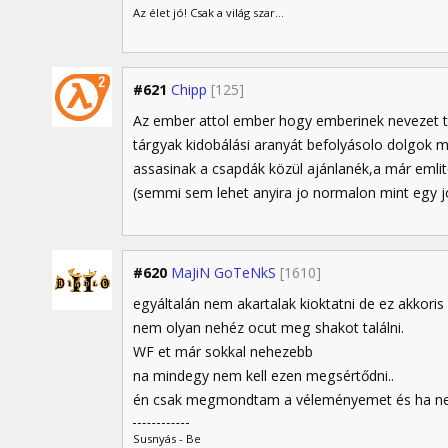
Az élet jó! Csak a világ szar...
#621
Chipp
[125]
Az ember attol ember hogy emberinek nevezet t
tárgyak kidobálási aranyát befolyásolo dolgok mi
assasinak a csapdák közül ajánlanék,a már emlite
(semmi sem lehet anyira jo normalon mint egy 
#620
MaJiN GoTeNkS
[1610]
egyáltalán nem akartalak kioktatni de ez akkoris 
nem olyan nehéz ocut meg shakot találni.
WF et már sokkal nehezebb
na mindegy nem kell ezen megsértődni..
én csak megmondtam a véleményemet és ha nem 
Susnyás - Be