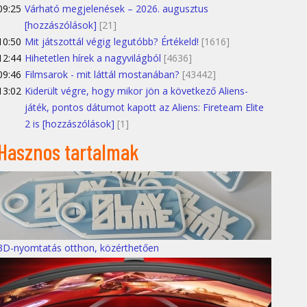
09:25
Várható megjelenések – 2026. augusztus
[hozzászólások]
[21]
10:50
Mit játszottál végig legutóbb? Értékeld!
[1616]
12:44
Hihetetlen hírek a nagyvilágból
[4636]
09:46
Filmsarok - mit láttál mostanában?
[43442]
13:02
Kiderült végre, hogy mikor jön a következő Aliens-
játék, pontos dátumot kapott az Aliens: Fireteam Elite
2 is [hozzászólások]
[1]
Hasznos tartalmak
3D-nyomtatás otthon, közérthetően