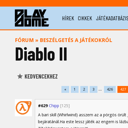
HÍREK
CIKKEK
JÁTÉKADATBÁZI
FÓRUM
»
BESZÉLGETÉS A JÁTÉKOKRÓL
Diablo II
KEDVENCEKHEZ
...
«
1
2
3
426
427
#629
Chipp
[125]
A bari skill (Whirlwind) asszem az a pörgös örült
bejáratánál.Ha este lessz játék az engem is lázb