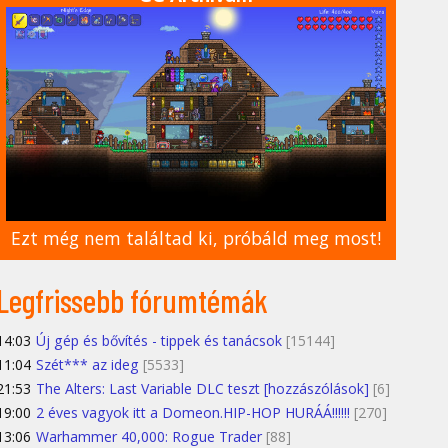
Ezt még nem találtad ki, próbáld meg most!
Legfrissebb fórumtémák
14:03
Új gép és bővítés - tippek és tanácsok
[15144]
11:04
Szét*** az ideg
[5533]
21:53
The Alters: Last Variable DLC teszt [hozzászólások]
[6]
19:00
2 éves vagyok itt a Domeon.HIP-HOP HURÁÁ!!!!!!
[270]
13:06
Warhammer 40,000: Rogue Trader
[88]