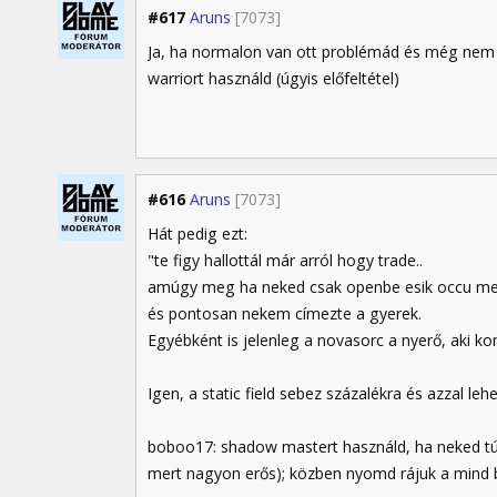
#617
Aruns
[7073]
Ja, ha normalon van ott problémád és még nem t
warriort használd (úgyis előfeltétel)
#616
Aruns
[7073]
Hát pedig ezt:
"te figy hallottál már arról hogy trade..
amúgy meg ha neked csak openbe esik occu meg s
és pontosan nekem címezte a gyerek.
Egyébként is jelenleg a novasorc a nyerő, aki ko
Igen, a static field sebez százalékra és azzal leh
boboo17: shadow mastert használd, ha neked túl
mert nagyon erős); közben nyomd rájuk a mind 