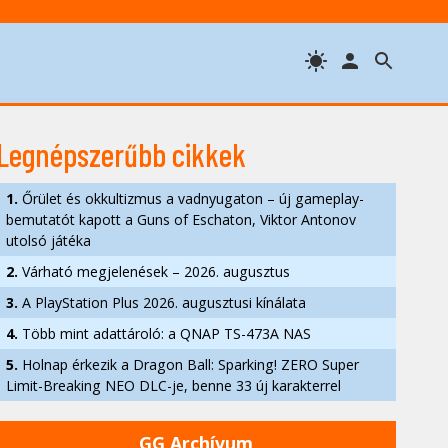
Legnépszerűbb cikkek
1.
Őrület és okkultizmus a vadnyugaton – új gameplay-
bemutatót kapott a Guns of Eschaton, Viktor Antonov
utolsó játéka
2.
Várható megjelenések – 2026. augusztus
3.
A PlayStation Plus 2026. augusztusi kínálata
4.
Több mint adattároló: a QNAP TS-473A NAS
5.
Holnap érkezik a Dragon Ball: Sparking! ZERO Super
Limit-Breaking NEO DLC-je, benne 33 új karakterrel
GG Archívum