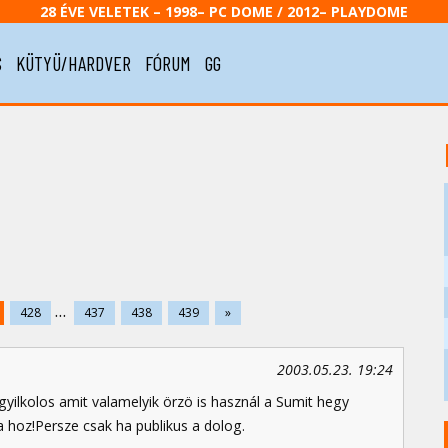
28 ÉVE VELETEK – 1998– PC DOME / 2012– PLAYDOME
S
KÜTYÜ/HARDVER
FÓRUM
GG
...
428
437
438
439
»
2003.05.23. 19:24
 gyilkolos amit valamelyik örzö is használ a Sumit hegy
a hoz!Persze csak ha publikus a dolog.