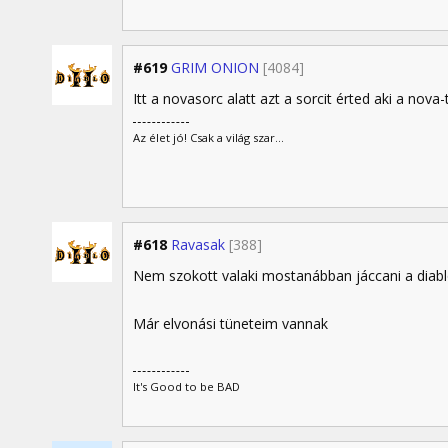
#619
GRIM ONION
[4084]
Itt a novasorc alatt azt a sorcit érted aki a nova-t
Az élet jó! Csak a világ szar...
#618
Ravasak
[388]
Nem szokott valaki mostanábban jáccani a diabl
Már elvonási tüneteim vannak
It's Good to be BAD