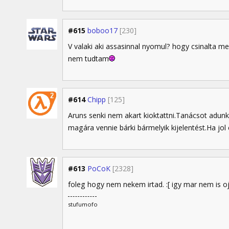
#615
boboo17
[230]
V valaki aki assasinnal nyomul? hogy csinalta meg
nem tudtam
#614
Chipp
[125]
Aruns senki nem akart kioktattni.Tanácsot adu
magára vennie bárki bármelyik kijelentést.Ha jol
#613
PoCoK
[2328]
foleg hogy nem nekem irtad. :[ igy mar nem is oj
stufumofo