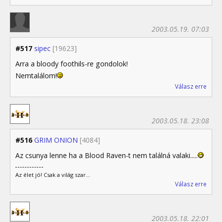
2003.05.19. 07:03
#517
sipec
[19623]
Arra a bloody foothils-re gondolok!
Nemtalálom!
Válasz erre
2003.05.18. 23:08
#516
GRIM ONION
[4084]
Az csunya lenne ha a Blood Raven-t nem találná valaki.....
Az élet jó! Csak a világ szar...
Válasz erre
2003.05.18. 22:01