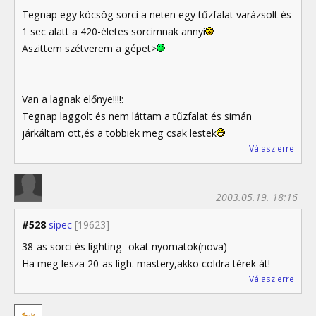
Tegnap egy köcsög sorci a neten egy tűzfalat varázsolt és
1 sec alatt a 420-életes sorcimnak annyi
Aszittem szétverem a gépet>
Van a lagnak előnye!!!!:
Tegnap laggolt és nem láttam a tűzfalat és simán
járkáltam ott,és a többiek meg csak lestek
Válasz erre
2003.05.19. 18:16
#528
sipec
[19623]
38-as sorci és lighting -okat nyomatok(nova)
Ha meg lesza 20-as ligh. mastery,akko coldra térek át!
Válasz erre