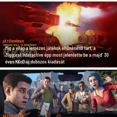
JÁTÉKHÍREK
Míg a világ a lemezes játékok eltűnésétől tart, a
Ziggurat Interactive épp most jelentette be a majd’ 30
éves KKnD új dobozos kiadását
JÁTÉKHÍREK