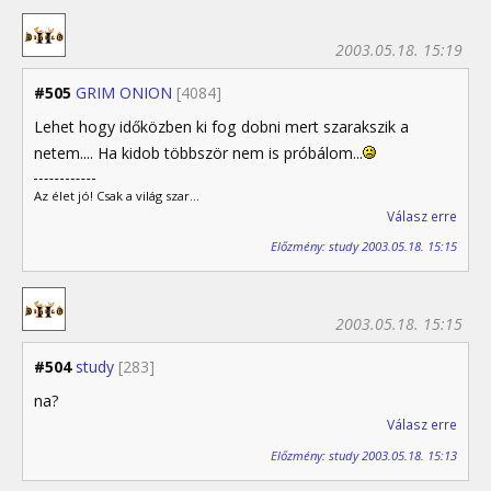
2003.05.18. 15:19
#505
GRIM ONION
[4084]
Lehet hogy időközben ki fog dobni mert szarakszik a
netem.... Ha kidob többször nem is próbálom...
Az élet jó! Csak a világ szar...
Válasz erre
Előzmény: study 2003.05.18. 15:15
2003.05.18. 15:15
#504
study
[283]
na?
Válasz erre
Előzmény: study 2003.05.18. 15:13