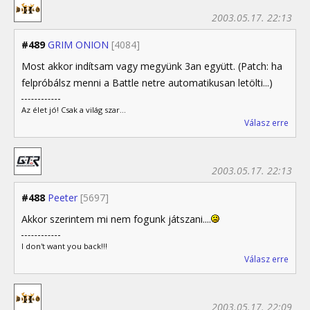
2003.05.17. 22:13
#489
GRIM ONION
[4084]
Most akkor indítsam vagy megyünk 3an együtt. (Patch: ha
felpróbálsz menni a Battle netre automatikusan letölti...)
Az élet jó! Csak a világ szar...
Válasz erre
2003.05.17. 22:13
#488
Peeter
[5697]
Akkor szerintem mi nem fogunk játszani....
I don't want you back!!!
Válasz erre
2003.05.17. 22:09