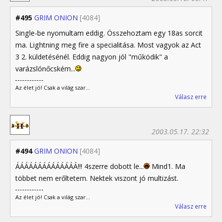
#495
GRIM ONION
[4084]
Single-be nyomultam eddig. Összehoztam egy 18as sorcit
ma. Lightning meg fire a specialitása. Most vagyok az Act
3 2. küldetésénél. Eddig nagyon jól "működik" a
varázslónőcském...
Az élet jó! Csak a világ szar...
Válasz erre
2003.05.17. 22:32
#494
GRIM ONION
[4084]
ÁÁÁÁÁÁÁÁÁÁÁÁÁÁ!!! 4szerre dobott le...
Mind1. Ma
többet nem erőltetem. Nektek viszont jó multizást.
Az élet jó! Csak a világ szar...
Válasz erre