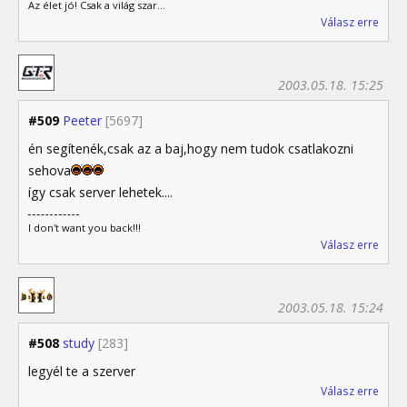
Az élet jó! Csak a világ szar...
Válasz erre
2003.05.18. 15:25
#509
Peeter
[5697]
én segítenék,csak az a baj,hogy nem tudok csatlakozni
sehova
így csak server lehetek....
I don't want you back!!!
Válasz erre
2003.05.18. 15:24
#508
study
[283]
legyél te a szerver
Válasz erre