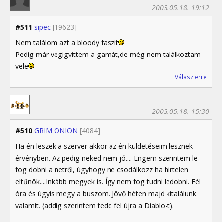
2003.05.18. 19:12
#511
sipec
[19623]
Nem találom azt a bloody faszit
Pedig már végigvittem a gamát,de még nem találkoztam
vele
Válasz erre
2003.05.18. 15:30
#510
GRIM ONION
[4084]
Ha én leszek a szerver akkor az én küldetéseim lesznek
érvényben. Az pedig neked nem jó.... Engem szerintem le
fog dobni a netről, úgyhogy ne csodálkozz ha hirtelen
eltűnök....Inkább megyek is. Így nem fog tudni ledobni. Fél
óra és úgyis megy a buszom. Jövő héten majd kitalálunk
valamit. (addig szerintem tedd fel újra a Diablo-t).