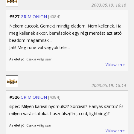
2003.05.19. 18:16
#527
GRIM ONION
[4084]
Nekem cuccok. Gemekt mindig eladom. Nem kellenek. Ha
meg kellenek akkor, bemásolok egy régi mentést azt attól
beadom magamnak....
Jah! Meg rune-val vagyok tele....
Az élet jó! Csak a világ szar...
Válasz erre
2003.05.19. 18:14
#526
GRIM ONION
[4084]
sipec: Milyen karival nyomulsz? Sorcival? Hanyas szintű? És
milyen varázslatokat használsz(fire, cold, lightning)?
Az élet jó! Csak a világ szar...
Válasz erre