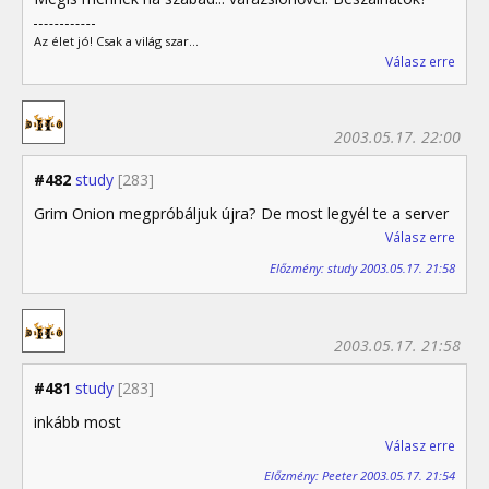
Az élet jó! Csak a világ szar...
Válasz erre
2003.05.17. 22:00
#482
study
[283]
Grim Onion megpróbáljuk újra? De most legyél te a server
Válasz erre
Előzmény: study 2003.05.17. 21:58
2003.05.17. 21:58
#481
study
[283]
inkább most
Válasz erre
Előzmény: Peeter 2003.05.17. 21:54