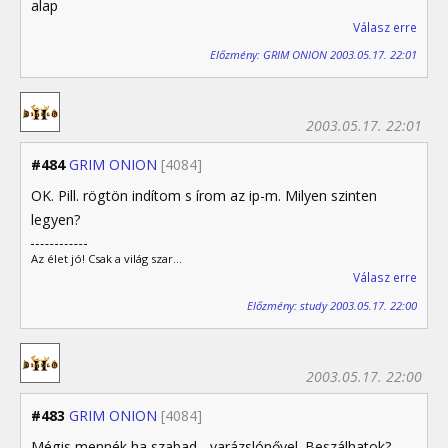
alap
Válasz erre
Előzmény: GRIM ONION 2003.05.17. 22:01
2003.05.17. 22:01
#484
GRIM ONION
[4084]
OK. Pill. rögtön indítom s írom az ip-m. Milyen szinten
legyen?
Az élet jó! Csak a világ szar...
Válasz erre
Előzmény: study 2003.05.17. 22:00
2003.05.17. 22:00
#483
GRIM ONION
[4084]
Mégis mennék ha szabad... varázslónővel. Beszálhatok?