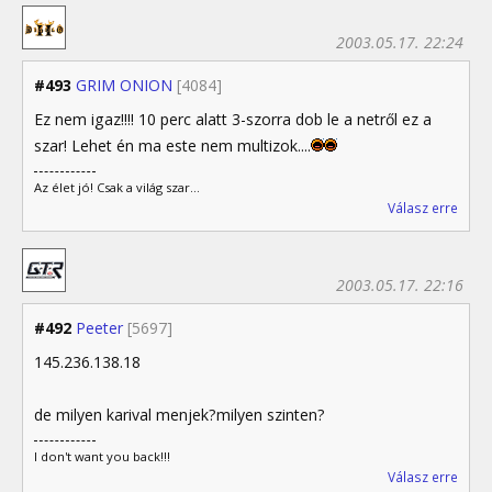
2003.05.17. 22:24
#493
GRIM ONION
[4084]
Ez nem igaz!!!! 10 perc alatt 3-szorra dob le a netről ez a
szar! Lehet én ma este nem multizok....
Az élet jó! Csak a világ szar...
Válasz erre
2003.05.17. 22:16
#492
Peeter
[5697]
145.236.138.18
de milyen karival menjek?milyen szinten?
I don't want you back!!!
Válasz erre