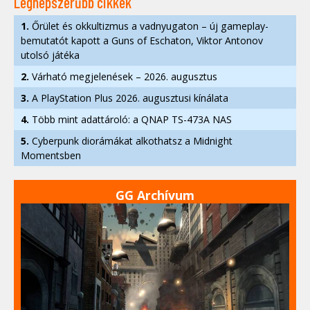
Legnépszerűbb cikkek
1.
Őrület és okkultizmus a vadnyugaton – új gameplay-
bemutatót kapott a Guns of Eschaton, Viktor Antonov
utolsó játéka
2.
Várható megjelenések – 2026. augusztus
3.
A PlayStation Plus 2026. augusztusi kínálata
4.
Több mint adattároló: a QNAP TS-473A NAS
5.
Cyberpunk diorámákat alkothatsz a Midnight
Momentsben
GG Archívum