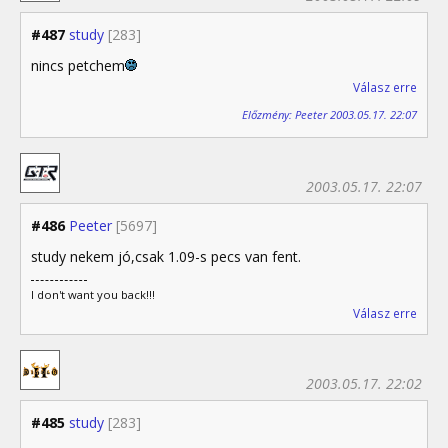
#487
study
[283]
nincs petchem
Válasz erre
Előzmény: Peeter 2003.05.17. 22:07
2003.05.17. 22:07
#486
Peeter
[5697]
study nekem jó,csak 1.09-s pecs van fent.
I don't want you back!!!
Válasz erre
2003.05.17. 22:02
#485
study
[283]