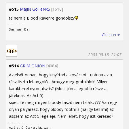
#515
MaJiN GoTeNkS
[1610]
te nem a Blood Ravenre gondolsz?
Susnyás - Be
Válasz erre
2003.05.18. 21:07
#514
GRIM ONION
[4084]
Az elsőt onnan, hogy kinyírtad a kovácsot....utánna az a
rész tiszta lehangoló... Amúgy meg gratulálok! Milyen
karakterrel nyomulsz is? (Most jön a legjobb része a
játéknak! Az Act 5)
sipec: te meg milyen bloody faszit nem találsz??? Van egy
olyan pályarész, hogy bloody foothills (ha így kell írni) az
asszem az Act 5 legeleje. Nem lehet, hogy azt keresed?
Az élet jó! Csak a világ szar...