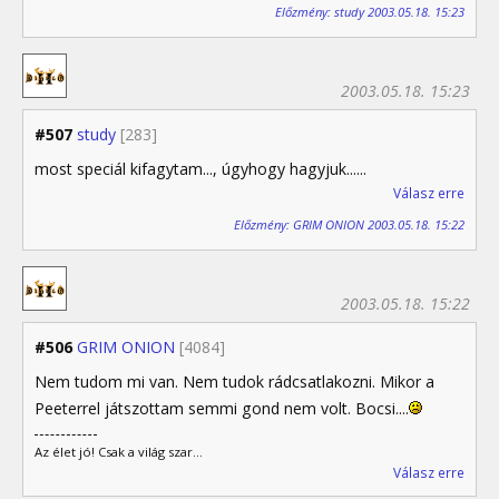
Előzmény: study 2003.05.18. 15:23
2003.05.18. 15:23
#507
study
[283]
most speciál kifagytam..., úgyhogy hagyjuk......
Válasz erre
Előzmény: GRIM ONION 2003.05.18. 15:22
2003.05.18. 15:22
#506
GRIM ONION
[4084]
Nem tudom mi van. Nem tudok rádcsatlakozni. Mikor a
Peeterrel játszottam semmi gond nem volt. Bocsi....
Az élet jó! Csak a világ szar...
Válasz erre