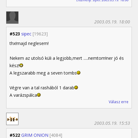
2003.05.19. 18:00
#523
sipec
[19623]
thx!majd neglesem!
Nekem az utolsó küli a legjobb,mert .....nemtom!ner jó és
kész!
A legszarabb meg a seven tombs
Végre van a tal rashából 1 darab
A varázspálca
Válasz erre
2003.05.19. 15:53
#522
GRIM ONION
[4084]