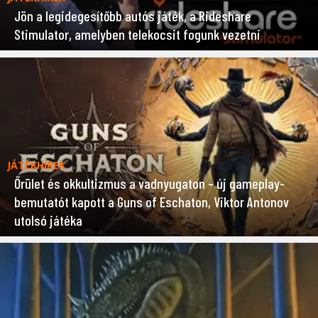
Jön a legidegesítőbb autós játék, a Rideshare
Stimulator, amelyben telekocsit fogunk vezetni
JÁTÉKHÍREK
Őrület és okkultizmus a vadnyugaton – új gameplay-
bemutatót kapott a Guns of Eschaton, Viktor Antonov
utolsó játéka