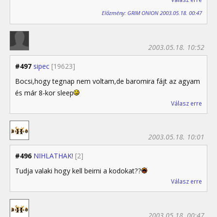
Előzmény: GRIM ONION 2003.05.18. 00:47
2003.05.18. 10:52
#497
sipec
[19623]
Bocsi,hogy tegnap nem voltam,de baromira fájt az agyam
és már 8-kor sleep
Válasz erre
2003.05.18. 10:01
#496
NIHLATHAK!
[2]
Tudja valaki hogy kell beirni a kodokat??
Válasz erre
2003.05.18. 00:47