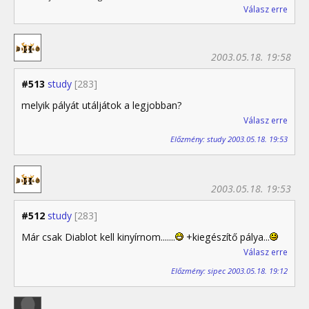
Válasz erre
2003.05.18. 19:58
#513
study
[283]
melyik pályát utáljátok a legjobban?
Válasz erre
Előzmény: study 2003.05.18. 19:53
2003.05.18. 19:53
#512
study
[283]
Már csak Diablot kell kinyírnom.......
+kiegészítő pálya...
Válasz erre
Előzmény: sipec 2003.05.18. 19:12