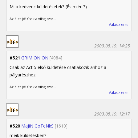
Mi a kedvenc küldetésetek? (És miért?)
Az élet jó! Csak a világ szar...
Válasz erre
2003.05.19. 14:25
#521
GRIM ONION
[4084]
Csak az Act 5 első küldetése csatlakozik ahhoz a
pályarészhez.
Az élet jó! Csak a világ szar...
Válasz erre
2003.05.19. 12:17
#520
MaJiN GoTeNkS
[1610]
meik küldetésben?