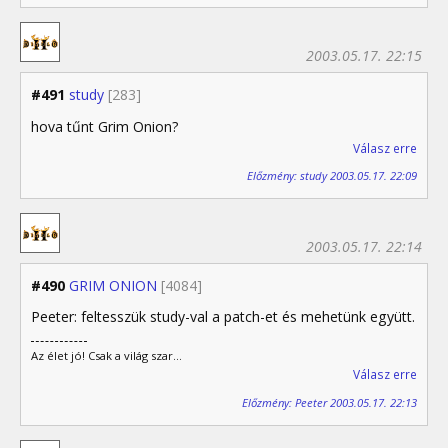
2003.05.17. 22:15
#491
study
[283]
hova tűnt Grim Onion?
Válasz erre
Előzmény: study 2003.05.17. 22:09
2003.05.17. 22:14
#490
GRIM ONION
[4084]
Peeter: feltesszük study-val a patch-et és mehetünk együtt.
Az élet jó! Csak a világ szar...
Válasz erre
Előzmény: Peeter 2003.05.17. 22:13