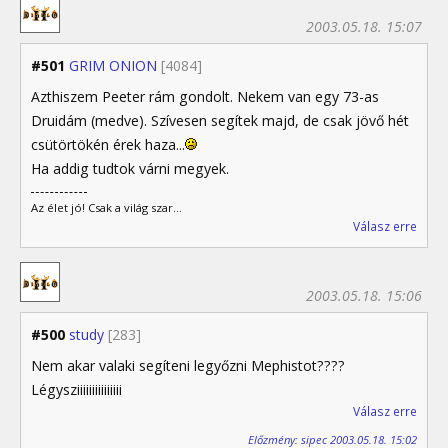
2003.05.18. 15:07
#501
GRIM ONION
[4084]
Azthiszem Peeter rám gondolt. Nekem van egy 73-as
Druidám (medve). Szívesen segítek majd, de csak jövő hét
csütörtökén érek haza...
Ha addig tudtok várni megyek.
Az élet jó! Csak a világ szar...
Válasz erre
2003.05.18. 15:06
#500
study
[283]
Nem akar valaki segíteni legyőzni Mephistot????
Légysziiiiiiiiiiiiiii
Válasz erre
Előzmény: sipec 2003.05.18. 15:02