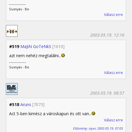
Susnyás - Be
Válasz erre
2003.05.19. 12:16
#519
MaJiN GoTeNkS
[1610]
azt nem nehéz megtalálni...
Susnyás - Be
Válasz erre
2003.05.19. 08:57
#518
Aruns
[7073]
Act 5-ben kimész a városkapun és ott van...
Válasz erre
Előzmény: sipec 2003.05.19. 07:03