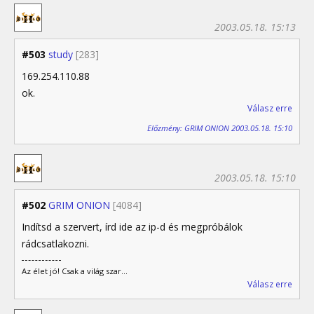
2003.05.18. 15:13
#503
study
[283]
169.254.110.88
ok.
Válasz erre
Előzmény: GRIM ONION 2003.05.18. 15:10
2003.05.18. 15:10
#502
GRIM ONION
[4084]
Indítsd a szervert, írd ide az ip-d és megpróbálok
rádcsatlakozni.
Az élet jó! Csak a világ szar...
Válasz erre