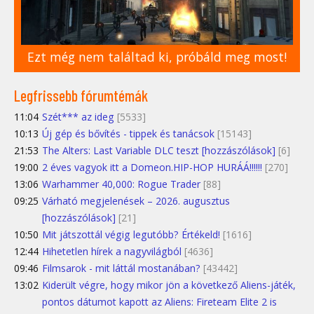
Ezt még nem találtad ki, próbáld meg most!
Legfrissebb fórumtémák
11:04
Szét*** az ideg
[5533]
10:13
Új gép és bővítés - tippek és tanácsok
[15143]
21:53
The Alters: Last Variable DLC teszt [hozzászólások]
[6]
19:00
2 éves vagyok itt a Domeon.HIP-HOP HURÁÁ!!!!!!
[270]
13:06
Warhammer 40,000: Rogue Trader
[88]
09:25
Várható megjelenések – 2026. augusztus
[hozzászólások]
[21]
10:50
Mit játszottál végig legutóbb? Értékeld!
[1616]
12:44
Hihetetlen hírek a nagyvilágból
[4636]
09:46
Filmsarok - mit láttál mostanában?
[43442]
13:02
Kiderült végre, hogy mikor jön a következő Aliens-játék,
pontos dátumot kapott az Aliens: Fireteam Elite 2 is