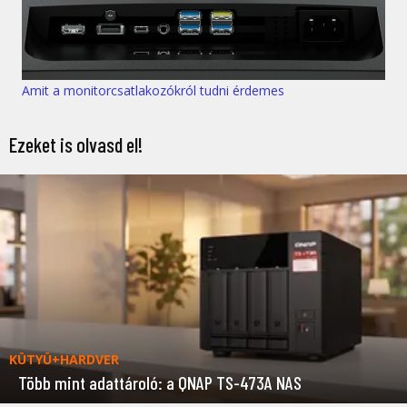
Amit a monitorcsatlakozókról tudni érdemes
Ezeket is olvasd el!
KÜTYÜ+HARDVER
Több mint adattároló: a QNAP TS-473A NAS