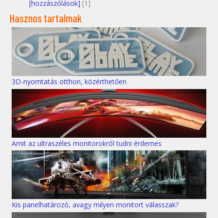
[hozzászólások]
[1]
Hasznos tartalmak
3D-nyomtatás otthon, közérthetően
Amit az ultraszéles monitorokról tudni érdemes
Kis panelhatározó, avagy milyen monitort válasszak?