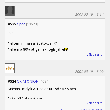
2003.05.19. 18:14
#525
sipec
[19623]
jaja!
Nektem mi van a ládátokban??
Nekem a 80%-át gemek foglalják el
Válasz erre
2003.05.19. 18:09
#524
GRIM ONION
[4084]
Mármint melyik Act-ba az utolsó? Az 5-ben?
Az élet jó! Csak a világ szar...
Válasz erre
Előzmény: sipec 2003.05.19. 18:00