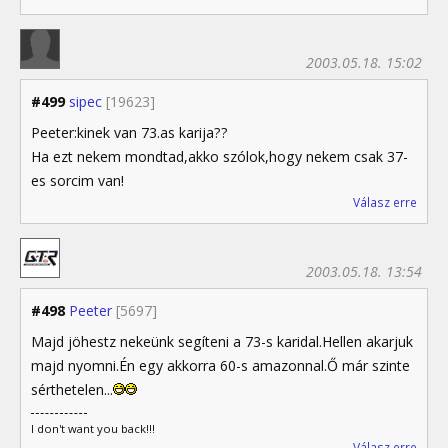
2003.05.18. 15:02
#499
sipec
[19623]
Peeter:kinek van 73.as karija??
Ha ezt nekem mondtad,akko szólok,hogy nekem csak 37-
es sorcim van!
Válasz erre
2003.05.18. 13:54
#498
Peeter
[5697]
Majd jöhestz nekeünk segíteni a 73-s karidal.Hellen akarjuk
majd nyomni.Én egy akkorra 60-s amazonnal.Ő már szinte
sérthetelen...
I don't want you back!!!
Válasz erre