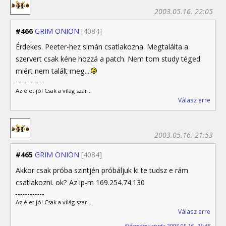
2003.05.16. 22:05
#466
GRIM ONION
[4084]
Érdekes. Peeter-hez simán csatlakozna. Megtalálta a
szervert csak kéne hozzá a patch. Nem tom study téged
miért nem talált meg....
Az élet jó! Csak a világ szar...
Válasz erre
2003.05.16. 21:53
#465
GRIM ONION
[4084]
Akkor csak próba szintjén próbáljuk ki te tudsz e rám
csatlakozni. ok? Az ip-m 169.254.74.130
Az élet jó! Csak a világ szar...
Válasz erre
Előzmény: study 2003.05.16. 21:46