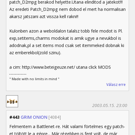
patch_D2mpg berakod helyette.Utana elinditod a jatekot!!!
Az eredeti Patch_D2mpg nem dobod el mert ha normalisan
akarsz jatszani azt vissza kell rakni!!
Kulonben azon a weboldalon talalsz tobb fele modot is Pl.
exp,setitems,charms modokat is amik ugye a nevukbol is
adodnak,pl a set items mod csak set itemmeked dobnak ki
az emberekbol(zold szinu).
a cim: http://www.beteigeuze.net/ utana click MODS
" Made with no limits in mind "
Válasz erre
2003.05.15. 23:00
#443
GRIM ONION
[4084]
Felmentem a Battlenet-re. Hát valami förtelmes egy patch-
et töltött le a gépre... Már régebben is fent volt, de már