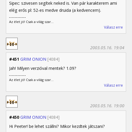
Sipec: szivesen segítek neked is. Van pár karakterem ami
elég erős pl: 52-es medve druida (a kedvencem).
Az élet jó! Csak a világ szar...
Válasz erre
2003.05.16. 19:04
#451
GRIM ONION
[4084]
Jah! Milyen verzióval mentek? 1.09?
Az élet jó! Csak a világ szar...
Válasz erre
2003.05.16. 19:00
#450
GRIM ONION
[4084]
Hi Peeter! be lehet szállni? Mikor kezdtek játszani?