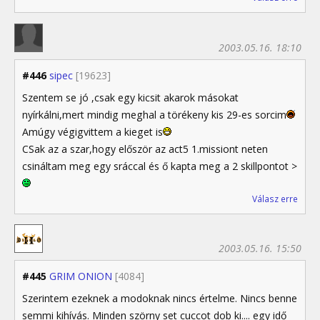
2003.05.16. 18:10
#446
sipec
[19623]
Szentem se jó ,csak egy kicsit akarok másokat
nyírkálni,mert mindig meghal a törékeny kis 29-es sorcim
Amúgy végigvittem a kieget is
CSak az a szar,hogy először az act5 1.missiont neten
csináltam meg egy sráccal és ő kapta meg a 2 skillpontot >
Válasz erre
2003.05.16. 15:50
#445
GRIM ONION
[4084]
Szerintem ezeknek a modoknak nincs értelme. Nincs benne
semmi kihívás. Minden szörny set cuccot dob ki.... egy idő