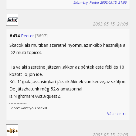
Előzmény: Peeter 2003.05.15. 21:06
2003.05.15. 21:06
#434
Peeter
[5697]
Skacok aki multiban szeretné nyomni,az inkább használja a
D2 multi topicot.
Ha valaki szeretne játszani,akkor az péntek este fél9 és 10
között jöjjön ide.
Két 11(pala,assasin)kari játszik.Akinek van kedve,az szóljon.
De játszhatunk még 52-s amazonnal
is.Nightmare/Act3/quest2.
I don't want you back!!!
Válasz erre
2003.05.15. 21:03