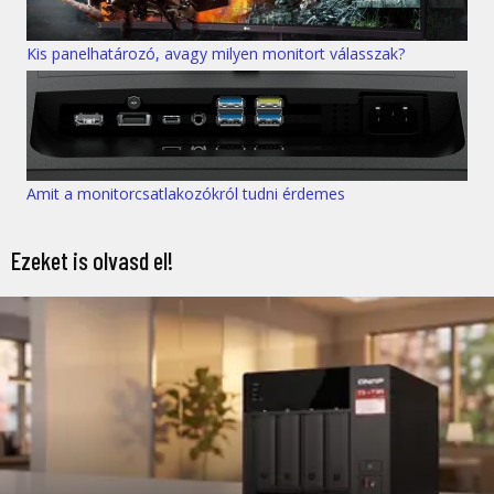
Kis panelhatározó, avagy milyen monitort válasszak?
Amit a monitorcsatlakozókról tudni érdemes
Ezeket is olvasd el!