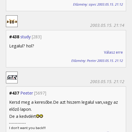
Előzmény: sipec 2003.05.15. 21:12
2003.05.15. 21:14
#438
study
[283]
Legalul? hol?
Válasz erre
Előzmény: Peeter 2003.05.15. 21:12
2003.05.15. 21:12
#437
Peeter
[5697]
Kersd meg a keresőbe.De azt hiszem legalul van,vagy az
előző lapon.
De a kedvdért
I don't want you back!!!