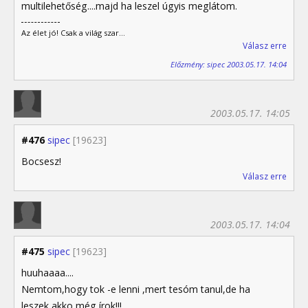
multilehetőség....majd ha leszel úgyis meglátom.
Az élet jó! Csak a világ szar...
Válasz erre
Előzmény: sipec 2003.05.17. 14:04
2003.05.17. 14:05
#476
sipec
[19623]
Bocsesz!
Válasz erre
2003.05.17. 14:04
#475
sipec
[19623]
huuhaaaa....
Nemtom,hogy tok -e lenni ,mert tesóm tanul,de ha
leszek,akko még írok!!!