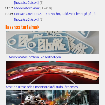
[hozzászólások]
[1]
11:12
Moderátoroknak
[17410]
10:49
Corsair Cove teszt – Yo-ho-ho, kalóznak lenni jó-jó-jó!
[hozzászólások]
[3]
Hasznos tartalmak
3D-nyomtatás otthon, közérthetően
Amit az ultraszéles monitorokról tudni érdemes