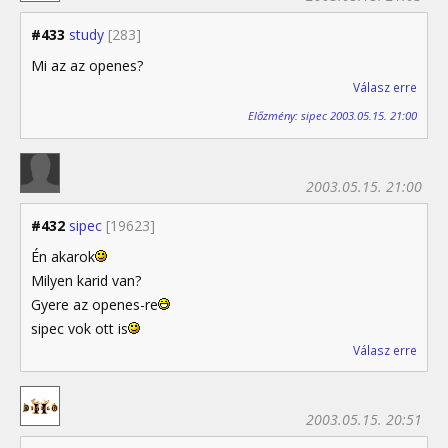
#433
study
[283]
Mi az az openes?
Válasz erre
Előzmény: sipec 2003.05.15. 21:00
2003.05.15. 21:00
#432
sipec
[19623]
Én akarok
Milyen karid van?
Gyere az openes-re
sipec vok ott is
Válasz erre
2003.05.15. 20:51