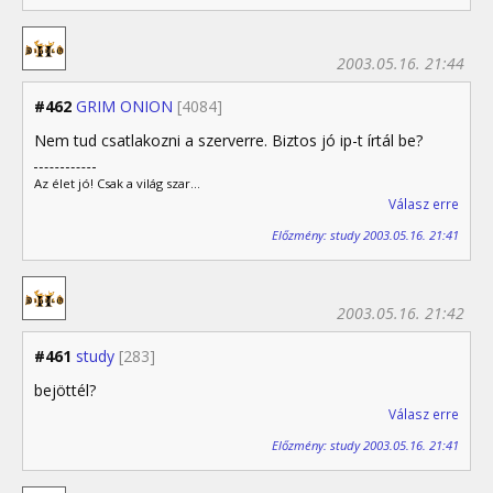
2003.05.16. 21:44
#462
GRIM ONION
[4084]
Nem tud csatlakozni a szerverre. Biztos jó ip-t írtál be?
Az élet jó! Csak a világ szar...
Válasz erre
Előzmény: study 2003.05.16. 21:41
2003.05.16. 21:42
#461
study
[283]
bejöttél?
Válasz erre
Előzmény: study 2003.05.16. 21:41