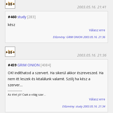
2003.05.16. 21:41
#460
study
[283]
kész
Válasz erre
Előzmény: GRIM ONION 2003.05.16. 21:36
2003.05.16. 21:36
#459
GRIM ONION
[4084]
OK! indíthatod a szervert. Ha sikerül akkor észreveszed. Ha
nem itt leszek és kitalálunk valamit. Szólj ha kész a
szerver....
Az élet jó! Csak a világ szar...
Válasz erre
Előzmény: study 2003.05.16. 21:34