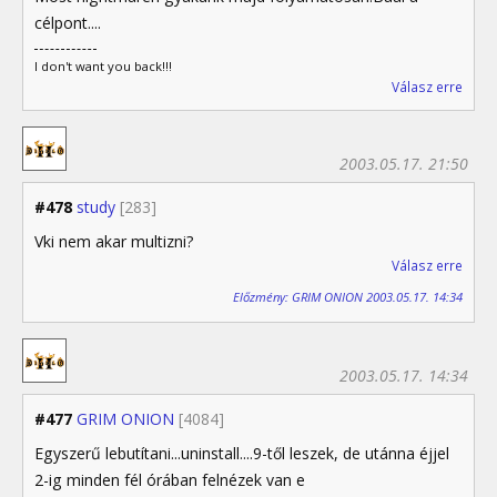
célpont....
I don't want you back!!!
Válasz erre
2003.05.17. 21:50
#478
study
[283]
Vki nem akar multizni?
Válasz erre
Előzmény: GRIM ONION 2003.05.17. 14:34
2003.05.17. 14:34
#477
GRIM ONION
[4084]
Egyszerű lebutítani...uninstall....9-től leszek, de utánna éjjel
2-ig minden fél órában felnézek van e