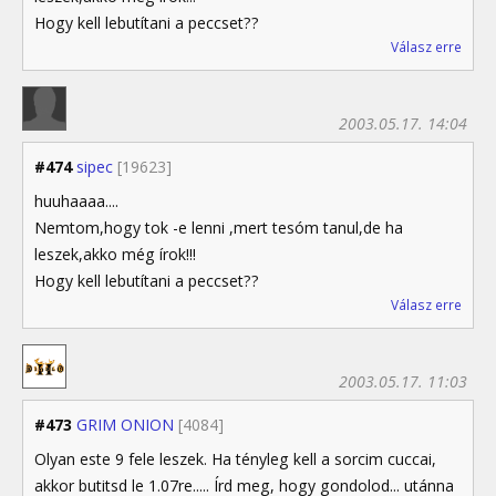
Hogy kell lebutítani a peccset??
Válasz erre
2003.05.17. 14:04
#474
sipec
[19623]
huuhaaaa....
Nemtom,hogy tok -e lenni ,mert tesóm tanul,de ha
leszek,akko még írok!!!
Hogy kell lebutítani a peccset??
Válasz erre
2003.05.17. 11:03
#473
GRIM ONION
[4084]
Olyan este 9 fele leszek. Ha tényleg kell a sorcim cuccai,
akkor butitsd le 1.07re..... Írd meg, hogy gondolod... utánna