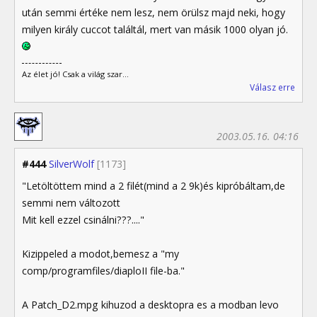
után semmi értéke nem lesz, nem örülsz majd neki, hogy
milyen király cuccot találtál, mert van másik 1000 olyan jó.
Az élet jó! Csak a világ szar...
Válasz erre
2003.05.16. 04:16
#444
SilverWolf
[1173]
"Letöltöttem mind a 2 filét(mind a 2 9k)és kipróbáltam,de
semmi nem változott
Mit kell ezzel csinálni???...."
Kizippeled a modot,bemesz a "my
comp/programfiles/diaploII file-ba."
A Patch_D2.mpg kihuzod a desktopra es a modban levo