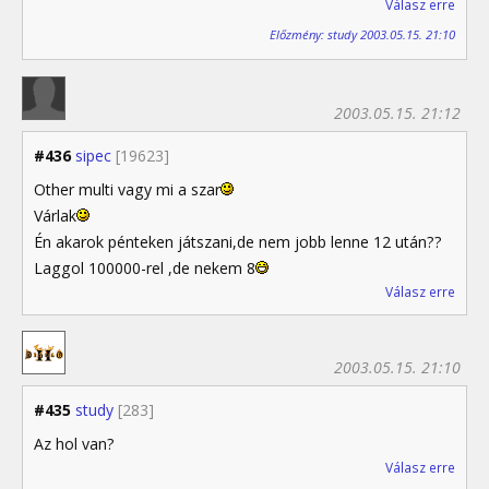
Válasz erre
Előzmény: study 2003.05.15. 21:10
2003.05.15. 21:12
#436
sipec
[19623]
Other multi vagy mi a szar
Várlak
Én akarok pénteken játszani,de nem jobb lenne 12 után??
Laggol 100000-rel ,de nekem 8
Válasz erre
2003.05.15. 21:10
#435
study
[283]
Az hol van?
Válasz erre