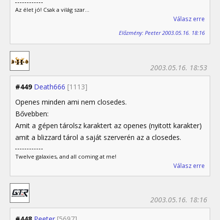
Az élet jó! Csak a világ szar...
Válasz erre
Előzmény: Peeter 2003.05.16. 18:16
2003.05.16. 18:53
#449
Death666
[1113]
Openes minden ami nem closedes.
Bővebben:
Amit a gépen tárolsz karaktert az openes (nyitott karakter)
amit a blizzard tárol a saját szerverén az a closedes.
Twelve galaxies, and all coming at me!
Válasz erre
2003.05.16. 18:16
#448
Peeter
[5697]