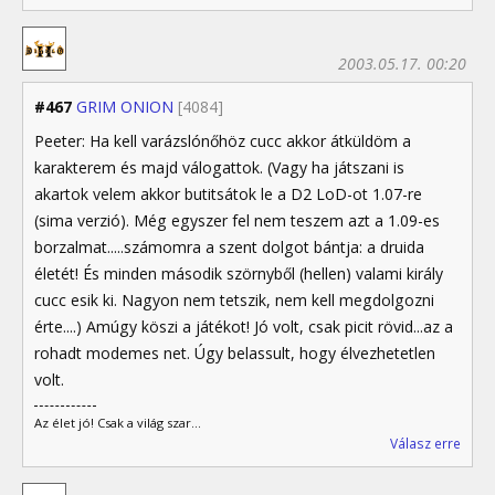
2003.05.17. 00:20
#467
GRIM ONION
[4084]
Peeter: Ha kell varázslónőhöz cucc akkor átküldöm a
karakterem és majd válogattok. (Vagy ha játszani is
akartok velem akkor butitsátok le a D2 LoD-ot 1.07-re
(sima verzió). Még egyszer fel nem teszem azt a 1.09-es
borzalmat.....számomra a szent dolgot bántja: a druida
életét! És minden második szörnyből (hellen) valami király
cucc esik ki. Nagyon nem tetszik, nem kell megdolgozni
érte....) Amúgy köszi a játékot! Jó volt, csak picit rövid...az a
rohadt modemes net. Úgy belassult, hogy élvezhetetlen
volt.
Az élet jó! Csak a világ szar...
Válasz erre