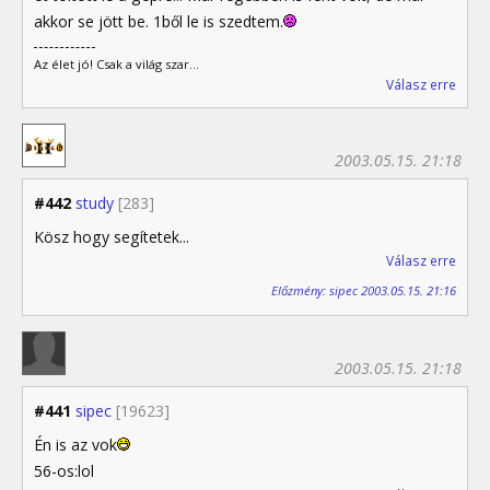
akkor se jött be. 1ből le is szedtem.
Az élet jó! Csak a világ szar...
Válasz erre
2003.05.15. 21:18
#442
study
[283]
Kösz hogy segítetek...
Válasz erre
Előzmény: sipec 2003.05.15. 21:16
2003.05.15. 21:18
#441
sipec
[19623]
Én is az vok
56-os:lol