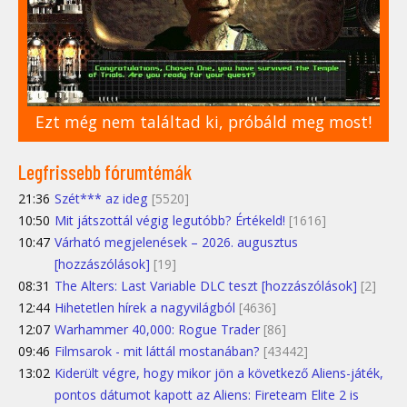
Ezt még nem találtad ki, próbáld meg most!
Legfrissebb fórumtémák
21:36
Szét*** az ideg
[5520]
10:50
Mit játszottál végig legutóbb? Értékeld!
[1616]
10:47
Várható megjelenések – 2026. augusztus
[hozzászólások]
[19]
08:31
The Alters: Last Variable DLC teszt [hozzászólások]
[2]
12:44
Hihetetlen hírek a nagyvilágból
[4636]
12:07
Warhammer 40,000: Rogue Trader
[86]
09:46
Filmsarok - mit láttál mostanában?
[43442]
13:02
Kiderült végre, hogy mikor jön a következő Aliens-játék,
pontos dátumot kapott az Aliens: Fireteam Elite 2 is