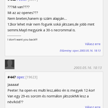
???Mi van????
Mi az az openes???
Nem bneten,hanem ip szám alapján....
12kor lehet már nem fogunk soká játszani,de jobb mint
semmi.Majd megyünk a 30-s necrommal is.
I don't want you back!!!
Válasz erre
Előzmény: sipec 2003.05.16. 18:13
2003.05.16. 18:13
#447
sipec
[19623]
Jaaaaa!
Peeter: ha open-es multi lesz,akko én is megyek 12-kor!
Van egy 29-es sorcim és normálon játszok!Mi lesz a
név/kód??
Válasz erre