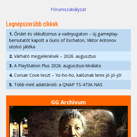
Fórumszabályzat
Legnépszerűbb cikkek
1.
Őrület és okkultizmus a vadnyugaton – új gameplay-
bemutatót kapott a Guns of Eschaton, Viktor Antonov
utolsó játéka
2.
Várható megjelenések – 2026. augusztus
3.
A PlayStation Plus 2026. augusztusi kínálata
4.
Corsair Cove teszt – Yo-ho-ho, kalóznak lenni jó-jó-jó!
5.
Több mint adattároló: a QNAP TS-473A NAS
GG Archívum