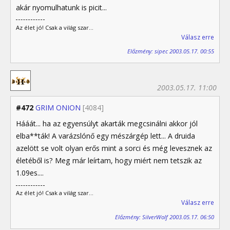
akár nyomulhatunk is picit...
Az élet jó! Csak a világ szar...
Válasz erre
Előzmény: sipec 2003.05.17. 00:55
2003.05.17. 11:00
#472
GRIM ONION
[4084]
Hááát... ha az egyensúlyt akarták megcsinálni akkor jól
elba**ták! A varázslónő egy mészárgép lett... A druida
azelött se volt olyan erős mint a sorci és még levesznek az
életéből is? Meg már leírtam, hogy miért nem tetszik az
1.09es....
Az élet jó! Csak a világ szar...
Válasz erre
Előzmény: SilverWolf 2003.05.17. 06:50