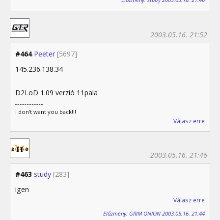
2003.05.16. 21:52
#464
Peeter
[5697]
145.236.138.34
D2LoD 1.09 verzió 11pala
I don't want you back!!!
Válasz erre
2003.05.16. 21:46
#463
study
[283]
igen
Válasz erre
Előzmény: GRIM ONION 2003.05.16. 21:44