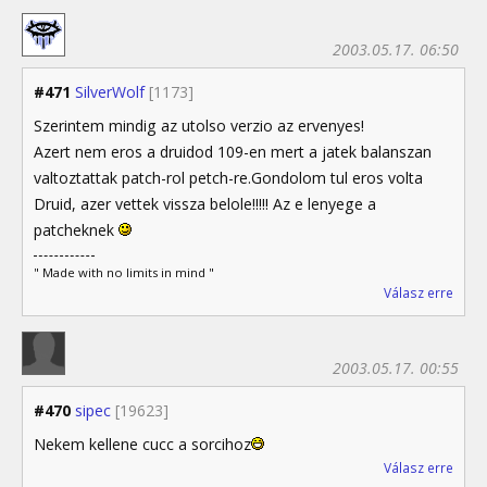
2003.05.17. 06:50
#471
SilverWolf
[1173]
Szerintem mindig az utolso verzio az ervenyes!
Azert nem eros a druidod 109-en mert a jatek balanszan
valtoztattak patch-rol petch-re.Gondolom tul eros volta
Druid, azer vettek vissza belole!!!!! Az e lenyege a
patcheknek
" Made with no limits in mind "
Válasz erre
2003.05.17. 00:55
#470
sipec
[19623]
Nekem kellene cucc a sorcihoz
Válasz erre