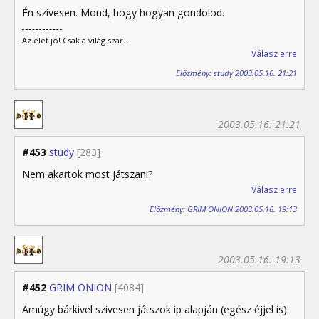
Én szivesen. Mond, hogy hogyan gondolod.
Az élet jó! Csak a világ szar...
Válasz erre
Előzmény: study 2003.05.16. 21:21
2003.05.16. 21:21
#453
study
[283]
Nem akartok most játszani?
Válasz erre
Előzmény: GRIM ONION 2003.05.16. 19:13
2003.05.16. 19:13
#452
GRIM ONION
[4084]
Amúgy bárkivel szivesen játszok ip alapján (egész éjjel is).