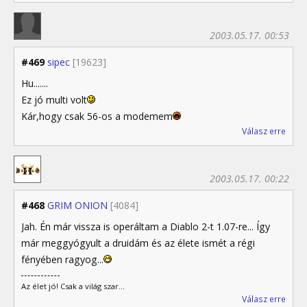
2003.05.17. 00:53
#469
sipec
[19623]
Hu.......
Ez jó multi volt
Kár,hogy csak 56-os a modemem
Válasz erre
2003.05.17. 00:22
#468
GRIM ONION
[4084]
Jah. Én már vissza is operáltam a Diablo 2-t 1.07-re... Így
már meggyógyult a druidám és az élete ismét a régi
fényében ragyog...
Az élet jó! Csak a világ szar...
Válasz erre