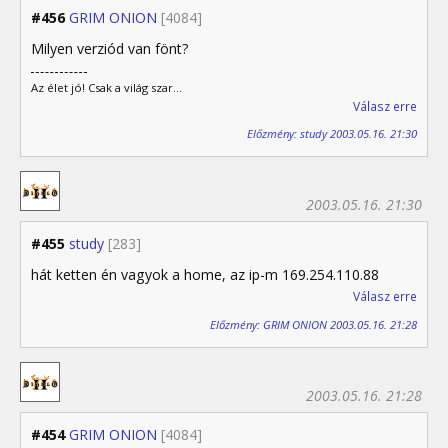
#456
GRIM ONION
[4084]
Milyen verziód van fönt?
Az élet jó! Csak a világ szar...
Válasz erre
Előzmény: study 2003.05.16. 21:30
2003.05.16. 21:30
#455
study
[283]
hát ketten én vagyok a home, az ip-m 169.254.110.88
Válasz erre
Előzmény: GRIM ONION 2003.05.16. 21:28
2003.05.16. 21:28
#454
GRIM ONION
[4084]