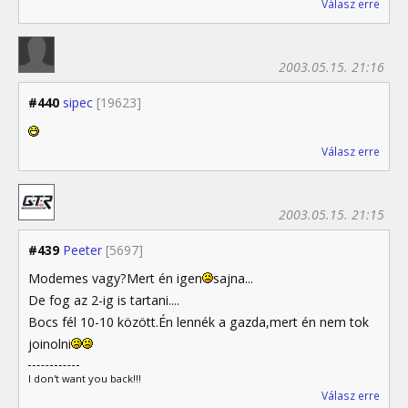
Válasz erre
2003.05.15. 21:16
#440
sipec
[19623]
Válasz erre
2003.05.15. 21:15
#439
Peeter
[5697]
Modemes vagy?Mert én igen
sajna...
De fog az 2-ig is tartani....
Bocs fél 10-10 között.Én lennék a gazda,mert én nem tok
joinolni
I don't want you back!!!
Válasz erre