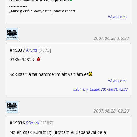
„Mindig első a kávé, aztán jöhet a radar!”
Válasz erre
2007.06.28. 06:37
#19337
Aruns
[7073]
938659432->
Sok szar láma hammer miatt van ám ez
Válasz erre
Előzmény: SShark 2007.06.28. 02:23
2007.06.28. 02:23
#19336
SShark
[2387]
No én csak Kurast-ig jutottam el Capanával de a