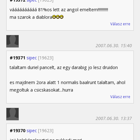
váááááááááá 81%os lett az angol emeltem!!!!!!!!!!!
ma szarok a diablora
Válasz erre
2007.06.30. 15:40
#19371
sipec
[19623]
talaltam duriel pancelt, az egy darabig jo lesz druidon
es majdnem 2ora alatt 1 normalis baalrunt talaltam, ahol
megoltuk a csicskasokat...hurra
Válasz erre
2007.06.30. 13:37
#19370
sipec
[19623]