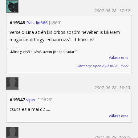
2007.06.28. 17:52
#19348
Raistlin666
[4860]
Verselo Lina az én kis orbos sosóm nevében is kikérem
magunknak hogy leribancozzál itt bárkit is!
„Mindig első a kávé, aztán jöhet a radar!”
Válasz erre
Előzmény: sipec 2007.06.28. 15:22
2007.06.28. 16:20
#19347
sipec
[19623]
csucs ez a mai d2 ....
Válasz erre
2007.06.28. 16:05