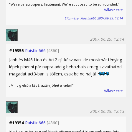
"We're paratroopers, lieutenant. We're supposed to be surrounded."
Válasz erre
Előzmény: Raistlin666 2007.06.29. 12:14
2007.06.29. 12:14
#19355
Raistlin666
[4860]
Jahh és lvl46 Lina és Act2 q1 kész van...de mostmár tényleg
lépek pihenni pár napra addig behozhatsz meg szivathatod
magadat act3-ban is töllem, csak be ne haljál...
„Mindig első a kávé, aztán jöhet a radar!”
Válasz erre
2007.06.29. 12:13
#19354
Raistlin666
[4860]
Na Laci még reggel kicsit vittem sosót! Nagynehezen lett