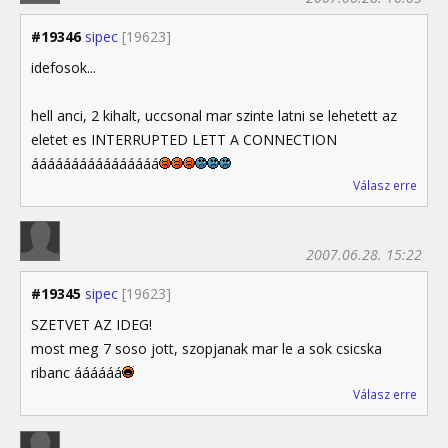
#19346
sipec
[19623]
idefosok...
hell anci, 2 kihalt, uccsonal mar szinte latni se lehetett az
eletet es INTERRUPTED LETT A CONNECTION
áááááááááááááááá
Válasz erre
2007.06.28. 15:22
#19345
sipec
[19623]
SZETVET AZ IDEG!
most meg 7 soso jott, szopjanak mar le a sok csicska
ribanc áááááá
Válasz erre