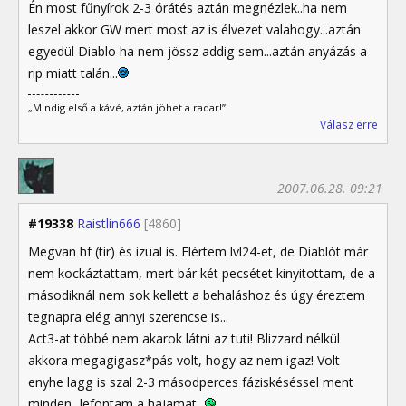
Én most fűnyírok 2-3 órátés aztán megnézlek..ha nem
leszel akkor GW mert most az is élvezet valahogy...aztán
egyedül Diablo ha nem jössz addig sem...aztán anyázás a
rip miatt talán...
„Mindig első a kávé, aztán jöhet a radar!”
Válasz erre
2007.06.28. 09:21
#19338
Raistlin666
[4860]
Megvan hf (tir) és izual is. Elértem lvl24-et, de Diablót már
nem kockáztattam, mert bár két pecsétet kinyitottam, de a
másodiknál nem sok kellett a behaláshoz és úgy éreztem
tegnapra elég annyi szerencse is...
Act3-at többé nem akarok látni az tuti! Blizzard nélkül
akkora megagigasz*pás volt, hogy az nem igaz! Volt
enyhe lagg is szal 2-3 másodperces fáziskéséssel ment
minden...lefontam a hajamat...