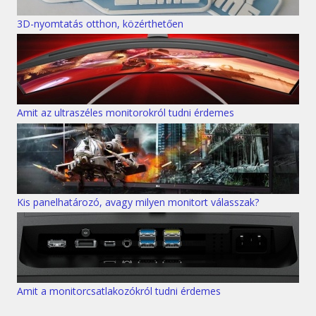
3D-nyomtatás otthon, közérthetően
Amit az ultraszéles monitorokról tudni érdemes
Kis panelhatározó, avagy milyen monitort válasszak?
Amit a monitorcsatlakozókról tudni érdemes