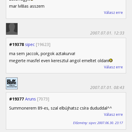
mar lvl8as asszem
Válasz erre
2007.07.01. 12:33
#19378
sipec
[19623]
ma sem jaccok, porgok aztakurva!
megerte masfel even keresztul angol emeltet oldani
Válasz erre
2007.07.01. 08:43
#19377
Aruns
[7073]
Summonerem 89-es, szal elbújhatsz csíra dududdal^^
Válasz erre
Előzmény: sipec 2007.06.30. 23:17