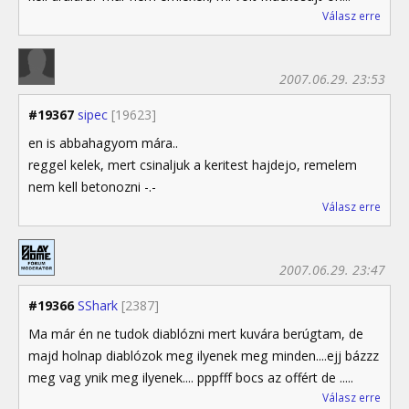
Válasz erre
2007.06.29. 23:53
#19367
sipec
[19623]
en is abbahagyom mára..
reggel kelek, mert csinaljuk a keritest hajdejo, remelem
nem kell betonozni -.-
Válasz erre
2007.06.29. 23:47
#19366
SShark
[2387]
Ma már én ne tudok diablózni mert kuvára berúgtam, de
majd holnap diablózok meg ilyenek meg minden....ejj bázzz
meg vag ynik meg ilyenek.... pppfff bocs az offért de .....
Válasz erre