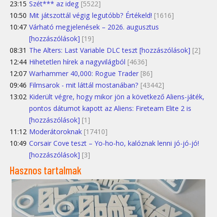
23:15
Szét*** az ideg
[5522]
10:50
Mit játszottál végig legutóbb? Értékeld!
[1616]
10:47
Várható megjelenések – 2026. augusztus
[hozzászólások]
[19]
08:31
The Alters: Last Variable DLC teszt [hozzászólások]
[2]
12:44
Hihetetlen hírek a nagyvilágból
[4636]
12:07
Warhammer 40,000: Rogue Trader
[86]
09:46
Filmsarok - mit láttál mostanában?
[43442]
13:02
Kiderült végre, hogy mikor jön a következő Aliens-játék,
pontos dátumot kapott az Aliens: Fireteam Elite 2 is
[hozzászólások]
[1]
11:12
Moderátoroknak
[17410]
10:49
Corsair Cove teszt – Yo-ho-ho, kalóznak lenni jó-jó-jó!
[hozzászólások]
[3]
Hasznos tartalmak