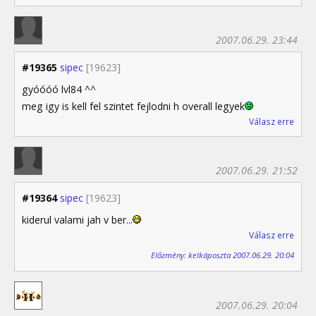
2007.06.29. 23:44
#19365
sipec
[19623]
gyóóóó lvl84 ^^
meg igy is kell fel szintet fejlodni h overall legyek
Válasz erre
2007.06.29. 21:52
#19364
sipec
[19623]
kiderul valami jah v ber...
Válasz erre
Előzmény: kelkáposzta 2007.06.29. 20:04
2007.06.29. 20:04