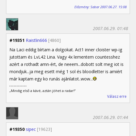
Előzmény: Sabar 2007.06.27. 15:08
2007.06.29. 01:48
#19351
Raistlin666
[4860]
Na Laci eddig bírtam a dolgokat. Act1 inner cloister wp-ig
jutottam és LvL42 Lina. Vagy 4x lementem countesshez
azért a rothadt amn-ért, de neeem...dobott solt meg iot is
mondjuk...ja meg esett még 1 sol és bloodletter is amiért
már kaptam egy ko runás ajánlatot..wow...
„Mindig első a kávé, aztán jöhet a radar!”
Válasz erre
2007.06.29. 01:44
#19350
sipec
[19623]