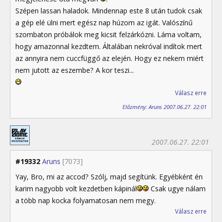
Szépen lassan haladok. Mindennap este 8 után tudok csak
a gép elé ülni mert egész nap húzom az igát. Valószínű
szombaton próbálok meg kicsit felzárkózni. Láma voltam,
hogy amazonnal kezdtem. Általában nekróval indítok mert
az annyira nem cuccfüggő az elején. Hogy ez nekem miért
nem jutott az eszembe? A kor teszi...
Válasz erre
Előzmény: Aruns 2007.06.27. 22:01
2007.06.27. 22:01
#19332
Aruns
[7073]
Yay, Bro, mi az accod? Szólj, majd segítünk. Egyébként én
karim nagyobb volt kezdetben kápinál
Csak ugye nálam
a több nap kocka folyamatosan nem megy.
Válasz erre