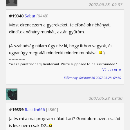
2007.06.28. 09:37
#19340
Sabar
[6448]
Most elrendezem a gyerekeket, telefonálok néhányat,
elindítok néhány munkát, aztán gyűröm.
(A szabadság nálam úgy néz ki, hogy itthon vagyok, és
ugyanúgy megtalál mindenki minden munkával
)
"We're paratroopers, lieutenant. We're supposed to be surrounded."
Válasz erre
Előzmény: Raistlin666 2007.06.28. 09:30
2007.06.28. 09:30
#19339
Raistlin666
[4860]
Ja és mi a mai program nálad Laci? Gondolom azért család
is lesz nem csak D2...