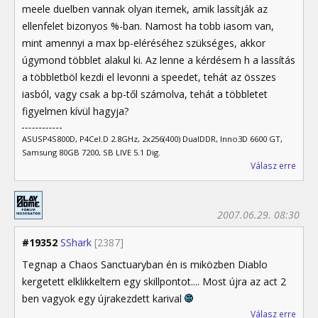
meele duelben vannak olyan itemek, amik lassítják az
ellenfelet bizonyos %-ban. Namost ha tobb iasom van,
mint amennyi a max bp-eléréséhez szükséges, akkor
úgymond többlet alakul ki. Az lenne a kérdésem h a lassítás
a többletböl kezdi el levonni a speedet, tehát az összes
iasból, vagy csak a bp-től számolva, tehát a többletet
figyelmen kívül hagyja?
ASUSP4S800D, P4Cel.D 2.8GHz, 2x256(400) DualDDR, Inno3D 6600 GT,
Samsung 80GB 7200, SB LIVE 5.1 Dig.
Válasz erre
2007.06.29. 08:30
#19352
SShark
[2387]
Tegnap a Chaos Sanctuaryban én is miközben Diablo
kergetett elklikkeltem egy skillpontot.... Most újra az act 2
ben vagyok egy újrakezdett karival
Válasz erre