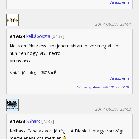
Válasz erre
2007.06.27. 23:44
#19334
kelkáposzta
[6439]
Ne is emlékeztess... majdnem sírtam mikor megláttam
hun-1en hogy lvl55 necro
Aruns accal.
A hízás jó dolog ! 1367 B.u.É.k
Válasz erre
Előzmény: Aruns 2007.06.27. 22:01
2007.06.27. 23:42
#19333
SShark
[2387]
Kolbasz_Capa az acc. Jó régi... A Diablo II magyarországi
megjelenése óta megvan
.