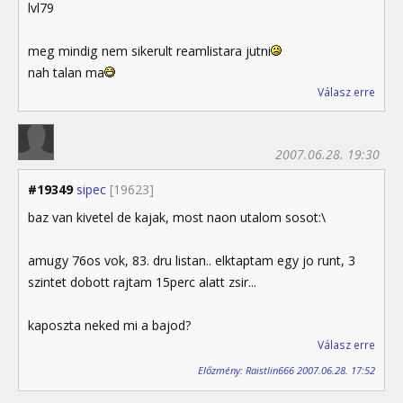
lvl79
meg mindig nem sikerult reamlistara jutni
nah talan ma
Válasz erre
2007.06.28. 19:30
#19349
sipec
[19623]
baz van kivetel de kajak, most naon utalom sosot:\
amugy 76os vok, 83. dru listan.. elktaptam egy jo runt, 3
szintet dobott rajtam 15perc alatt zsir...
kaposzta neked mi a bajod?
Válasz erre
Előzmény: Raistlin666 2007.06.28. 17:52