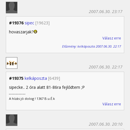
2007.06.30. 23:17
#19376
sipec
[19623]
hovaszarjak?
Válasz erre
Előzmény: kelkáposzta 2007.06.30. 22:17
2007.06.30. 22:17
#19375
kelkáposzta
[6439]
sipecke.. 2 óra alatt 81-86ra fejlődtem ;P
A hízás jó dolog ! 1367 B.u.É.k
Válasz erre
2007.06.30. 20:10