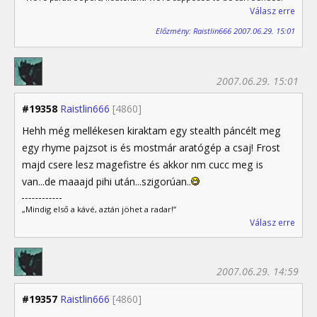
Válasz erre
Előzmény: Raistlin666 2007.06.29. 15:01
2007.06.29. 15:01
#19358
Raistlin666
[4860]
Hehh még mellékesen kiraktam egy stealth páncélt meg
egy rhyme pajzsot is és mostmár aratógép a csaj! Frost
majd csere lesz magefistre és akkor nm cucc meg is
van...de maaajd pihi után...szigorúan..
„Mindig első a kávé, aztán jöhet a radar!”
Válasz erre
2007.06.29. 14:59
#19357
Raistlin666
[4860]