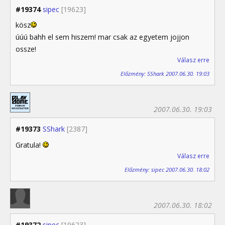
#19374
sipec
[19623]
kösz
úúú bahh el sem hiszem! mar csak az egyetem jojjon
ossze!
Válasz erre
Előzmény: SShark 2007.06.30. 19:03
2007.06.30. 19:03
#19373
SShark
[2387]
Gratula!
Válasz erre
Előzmény: sipec 2007.06.30. 18:02
2007.06.30. 18:02
#19372
sipec
[19623]