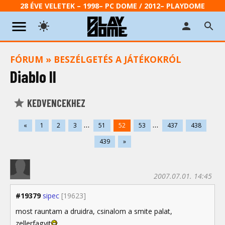
28 ÉVE VELETEK – 1998– PC DOME / 2012– PLAYDOME
FÓRUM
»
BESZÉLGETÉS A JÁTÉKOKRÓL
Diablo II
KEDVENCEKHEZ
...
...
«
1
2
3
51
52
53
437
438
439
»
2007.07.01. 14:45
#19379
sipec
[19623]
most rauntam a druidra, csinalom a smite palat,
zellerfagyit