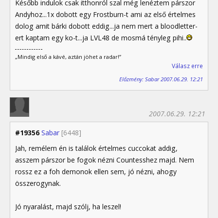
Később indulok csak itthonról szal még lenéztem párszor
Andyhoz...1x dobott egy Frostburn-t ami az első értelmes
dolog amit bárki dobott eddig...ja nem mert a bloodletter-
ert kaptam egy ko-t...ja LVL48 de mosmá tényleg pihi..
„Mindig első a kávé, aztán jöhet a radar!”
Válasz erre
Előzmény: Sabar 2007.06.29. 12:21
2007.06.29. 12:21
#19356
Sabar
[6448]
Jah, remélem én is találok értelmes cuccokat addig,
asszem párszor be fogok nézni Countesshez majd. Nem
rossz ez a foh demonok ellen sem, jó nézni, ahogy
összerogynak.
Jó nyaralást, majd szólj, ha leszel!