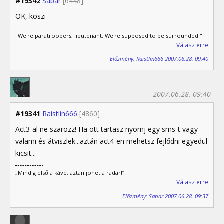
#19342
Sabar
[6448]
OK, köszi
"We're paratroopers, lieutenant. We're supposed to be surrounded."
Válasz erre
Előzmény: Raistlin666 2007.06.28. 09:40
2007.06.28. 09:40
#19341
Raistlin666
[4860]
Act3-al ne szarozz! Ha ott tartasz nyomj egy sms-t vagy
valami és átviszlek...aztán act4-en mehetsz fejlődni egyedül
kicsit...
„Mindig első a kávé, aztán jöhet a radar!”
Válasz erre
Előzmény: Sabar 2007.06.28. 09:37