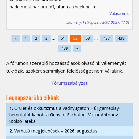
nade most par ora off, utana atmeek hellre!
Válasz erre
Előzmény: kelkáposzta 2007.06.27. 17:08
...
...
«
1
2
3
51
52
53
437
438
439
»
A fórumon szereplő hozzászólások olvasóink véleményét
tükrözik, azokért semmilyen felelősséget nem vállalunk.
Fórumszabályzat
Legnépszerűbb cikkek
1.
Őrület és okkultizmus a vadnyugaton – új gameplay-
bemutatót kapott a Guns of Eschaton, Viktor Antonov
utolsó játéka
2.
Várható megjelenések – 2026. augusztus