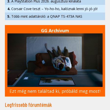
3.
A PlayStation Plus 2026. augusztusi kínálata
4.
Corsair Cove teszt – Yo-ho-ho, kalóznak lenni jó-jó-jó!
5.
Több mint adattároló: a QNAP TS-473A NAS
GG Archívum
Ezt még nem találtad ki, próbáld meg most!
Legfrissebb fórumtémák