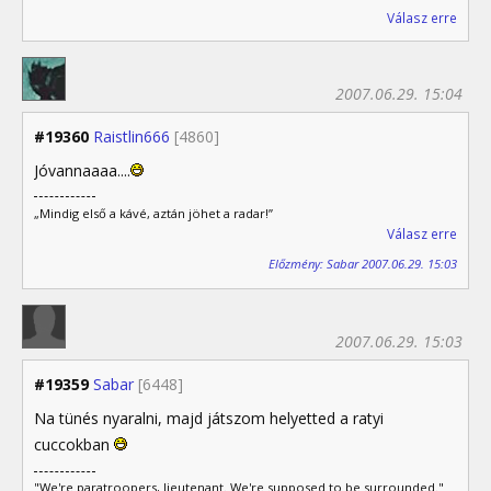
Válasz erre
2007.06.29. 15:04
#19360
Raistlin666
[4860]
Jóvannaaaa....
„Mindig első a kávé, aztán jöhet a radar!”
Válasz erre
Előzmény: Sabar 2007.06.29. 15:03
2007.06.29. 15:03
#19359
Sabar
[6448]
Na tünés nyaralni, majd játszom helyetted a ratyi
cuccokban
"We're paratroopers, lieutenant. We're supposed to be surrounded."