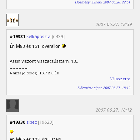
Előzmény: SShark 2007.06.26. 22:51
2007.06.27. 18:39
#19331
kelkáposzta
[6439]
Én lvl83 és 151. overallon
Assin viszont visszacsúsztam. 13..
A hízás jó dolog ! 1367 B.u.É.k
Válasz erre
Előzmény: sipec 2007.06.27. 18:12
2007.06.27. 18:12
#19330
sipec
[19623]
en lvl66 es 103. dru listan!