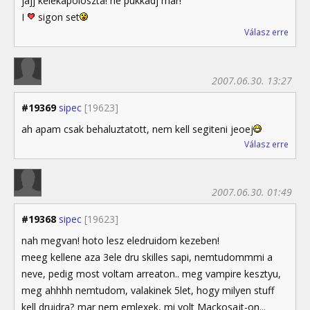
jajj kelekápoloszta! ne pukkadj mar!
I
sigon set
Válasz erre
2007.06.30. 13:27
#19369
sipec
[19623]
ah apam csak behaluztatott, nem kell segiteni jeoej
Válasz erre
2007.06.30. 01:49
#19368
sipec
[19623]
nah megvan! hoto lesz eledruidom kezeben!
meeg kellene aza 3ele dru skilles sapi, nemtudommmi a
neve, pedig most voltam arreaton.. meg vampire kesztyu,
meg ahhhh nemtudom, valakinek 5let, hogy milyen stuff
kell druidra? mar nem emlexek, mi volt Mackosajt-on...