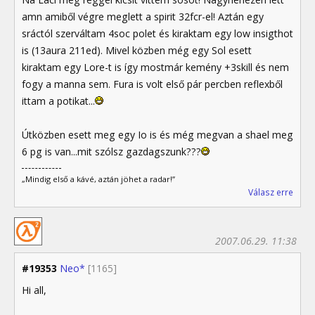
amn amiből végre meglett a spirit 32fcr-el! Aztán egy
sráctól szerváltam 4soc polet és kiraktam egy low insigthot
is (13aura 211ed). Mivel közben még egy Sol esett
kiraktam egy Lore-t is így mostmár kemény +3skill és nem
fogy a manna sem. Fura is volt első pár percben reflexből
ittam a potikat...
Útközben esett meg egy Io is és még megvan a shael meg
6 pg is van...mit szólsz gazdagszunk???
„Mindig első a kávé, aztán jöhet a radar!”
Válasz erre
2007.06.29. 11:38
#19353
Neo*
[1165]
Hi all,