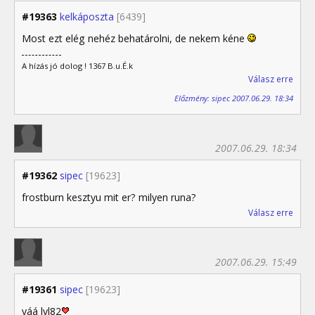
#19363
kelkáposzta
[6439]
Most ezt elég nehéz behatárolni, de nekem kéne
A hízás jó dolog ! 1367 B.u.É.k
Válasz erre
Előzmény: sipec 2007.06.29. 18:34
2007.06.29. 18:34
#19362
sipec
[19623]
frostburn kesztyu mit er? milyen runa?
Válasz erre
2007.06.29. 15:49
#19361
sipec
[19623]
váá lvl82