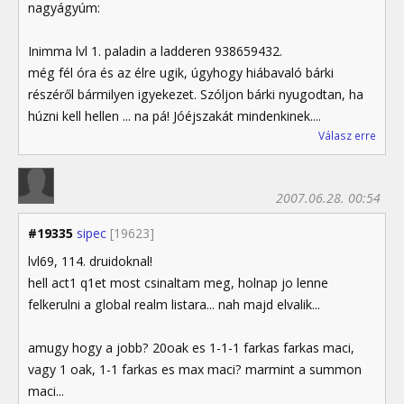
nagyágyúm:
Inimma lvl 1. paladin a ladderen 938659432.
még fél óra és az élre ugik, úgyhogy hiábavaló bárki
részéről bármilyen igyekezet. Szóljon bárki nyugodtan, ha
húzni kell hellen ... na pá! Jóéjszakát mindenkinek....
Válasz erre
2007.06.28. 00:54
#19335
sipec
[19623]
lvl69, 114. druidoknal!
hell act1 q1et most csinaltam meg, holnap jo lenne
felkerulni a global realm listara... nah majd elvalik...
amugy hogy a jobb? 20oak es 1-1-1 farkas farkas maci,
vagy 1 oak, 1-1 farkas es max maci? marmint a summon
maci...