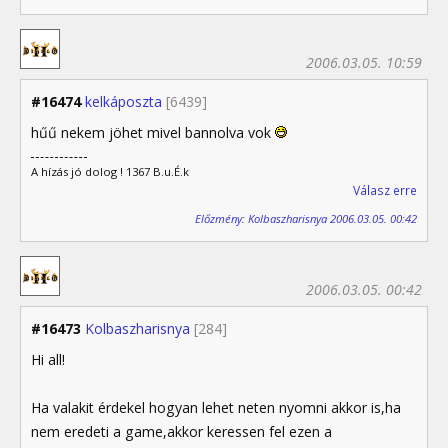
2006.03.05. 10:59
#16474
kelkáposzta
[6439]
hűű nekem jöhet mivel bannolva vok
A hízás jó dolog ! 1367 B.u.É.k
Válasz erre
Előzmény: Kolbaszharisnya 2006.03.05. 00:42
2006.03.05. 00:42
#16473
Kolbaszharisnya
[284]
Hi all!
Ha valakit érdekel hogyan lehet neten nyomni akkor is,ha
nem eredeti a game,akkor keressen fel ezen a