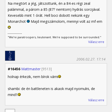
Na megtört a jég, játszottunk, én a 84-es régi zeal
palámmal, a párom a 85 (87? nemtom) hydrás sorcijával.
Kevesebb mint 1 órát. Hell boci dobott nekünk egy
Monarchot
Majd megszámolom, mennyi volt az mf-em
"We're paratroopers, lieutenant. We're supposed to be surrounded."
Válasz erre
2006.02.27. 17:14
#16456
Mattmaster
[9513]
holnap érkezik, nem bírok várni
shambi: de én battleneten is akaok majd nyomulni, de
mind1
Válasz erre