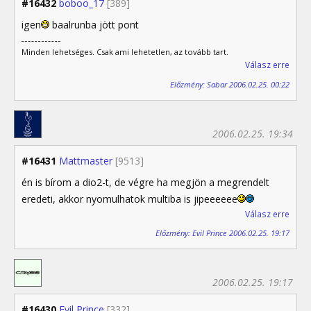
#16432
boboo_17
[389]
igen
baalrunba jött pont
Minden lehetséges. Csak ami lehetetlen, az tovább tart.
Válasz erre
Előzmény: Sabar 2006.02.25. 00:22
2006.02.25. 19:34
#16431
Mattmaster
[9513]
én is bírom a dio2-t, de végre ha megjön a megrendelt
eredeti, akkor nyomulhatok multiba is jipeeeeee
Válasz erre
Előzmény: Evil Prince 2006.02.25. 19:17
2006.02.25. 19:17
#16430
Evil Prince
[332]