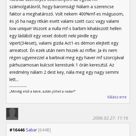
számolgatásról, hogy baromság! Nálam a szerencse
faktor a meghatározó. Volt nekem 400%mf-es mágusom,
és jó ha nagy ritkán esett valami szett cucc vagy valami
low unique! Viszont a nulla mf-s barbim kihalászott hellen
egy ládából egy vexet dobott neki pindle egy
vipert(34eset), valami gizda Act1-es démon elejtett egy
arreatsot. Én ezek után nem hiszek az mfbe. Ja és nem
régen ugyenezzel a barbival meg egy haver mf szorcijával
párhuzamosan kulcsot kerestunk 1 órán keresztül. Az
eredmény nálam 2 dest key, nála meg egy nagy semmi
lett...
„Mindig első a kávé, aztán jöhet a radar!”
Válasz erre
2006.02.27. 11:16
#16446
Sabar
[6448]