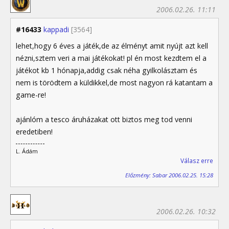
2006.02.26. 11:11
#16433
kappadi
[3564]
lehet,hogy 6 éves a játék,de az élményt amit nyújt azt kell
nézni,sztem veri a mai játékokat! pl én most kezdtem el a
játékot kb 1 hónapja,addig csak néha gyilkolásztam és
nem is törödtem a küldikkel,de most nagyon rá katantam a
game-re!
ajánlóm a tesco áruházakat ott biztos meg tod venni
eredetiben!
L. Ádám
Válasz erre
Előzmény: Sabar 2006.02.25. 15:28
2006.02.26. 10:32