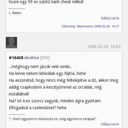
hozni egy 99 es szintű karit cheat nélkül!
L. Ádám
Válasz erre
Előzmény: Mattmaster 2006.02.26. 14:31
2006.02.26. 16:03
#16438
devilrise
[900]
...méghogy nem jáccik vele senki...
Ha lenne netem kihínálak egy fájtra...hehe
Ha aszondod, hogy nincs még feltelepítve a d2, akkor meg
addig csapkodom a kesztyűmmel az orcádat, míg
installálnál!
Na? lvl 4-es szorcs vagyok, minden ágra gyúrtam.
Elfogadod a cselendzset? hehe
"...mert egyszerre művészet ez, meg egyszerre terápia!"
Válasz erre