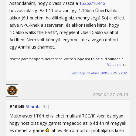
Aszondanám, hogy olvass vissza a
15262/16446
hozzászólásig. Ez 1.11 óta van így. 1.10ben ÜberDaiblo
akkor jött bneten, ha állítólag biz. mennyiségű SoJ el el lett
adva NPC-knek a szerveren, és akkor Hellen kiírta, hogy
"Diablo walks the Earth", megjelent ÜberDiablo valahol
ActIben. Nem volt könnyű lenyomni, de a végén dobott
egy Annihilius charmot.
"We're paratroopers, lieutenant. We're supposed to be surrounded."
Válasz erre
Előzmény: devilrise 2006.02.26. 23:32
2006.02.27. 08:10
#16445
Shambi
[32]
Mattmaster ! Tört el is lehet multizni TCC/IP -ben ez olyan
hogy host olsz egy gamet megadod az ip éd én rá megyek
és mehet a game
jah és Retro mod ot probáljátok ki én