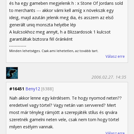
és ha egy gameben megjelenik h : x Stone Of Jordans sold
to merchants --- akkor várni kell amíg x növekszik egy
ideig, majd azután jelenik meg dia, és asszem az első
generált uniq monszta helyébe lép
A kulcsokhoz meg annyit, h a Blizzardosok 1 kulcsot
garantáltak biztosra fél óránként
Minden lehetséges. Csak ami lehetetlen, az tovább tart.
Válasz erre
2006.02.27. 14:35
#16451
Beny12
[6388]
Nah akkor lenne egy kérdésem. Te hogy nyomod neten??
eredetivel vagy törtel? Vagy netán van servvered? Mert
most már tényleg rámjött a szerepjáték stílus és qrvára
szeretnék gamelni neten vele, csak nem tom hogy törtel
milyen esélyim vannak.
Válasz erre