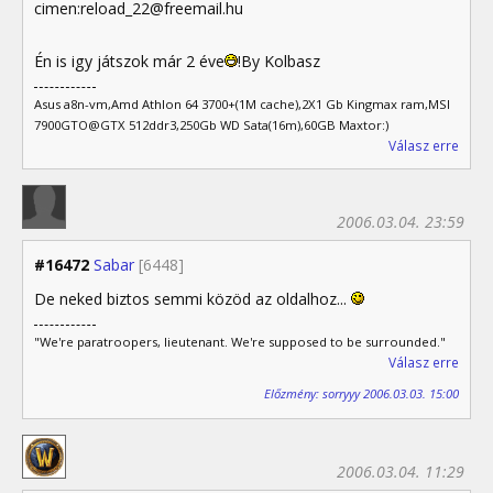
cimen:reload_22@freemail.hu
Én is igy játszok már 2 éve
!By Kolbasz
Asus a8n-vm,Amd Athlon 64 3700+(1M cache),2X1 Gb Kingmax ram,MSI
7900GTO@GTX 512ddr3,250Gb WD Sata(16m),60GB Maxtor:)
Válasz erre
2006.03.04. 23:59
#16472
Sabar
[6448]
De neked biztos semmi közöd az oldalhoz...
"We're paratroopers, lieutenant. We're supposed to be surrounded."
Válasz erre
Előzmény: sorryyy 2006.03.03. 15:00
2006.03.04. 11:29