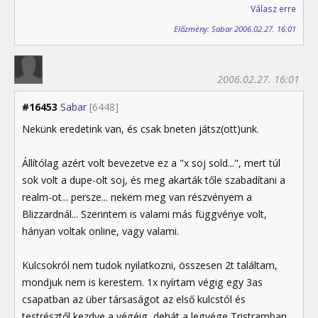
Válasz erre
Előzmény: Sabar 2006.02.27. 16:01
2006.02.27. 16:01
#16453
Sabar
[6448]
Nekünk eredetink van, és csak bneten játsz(ott)unk.
Állítólag azért volt bevezetve ez a "x soj sold...", mert túl
sok volt a dupe-olt soj, és meg akarták tőle szabadítani a
realm-ot... persze... nekem meg van részvényem a
Blizzardnál... Szerintem is valami más függvénye volt,
hányan voltak online, vagy valami.
Kulcsokról nem tudok nyilatkozni, összesen 2t találtam,
mondjuk nem is kerestem. 1x nyírtam végig egy 3as
csapatban az über társaságot az első kulcstól és
testrésztől kezdve a végéig, dehát a legvége Tristramban