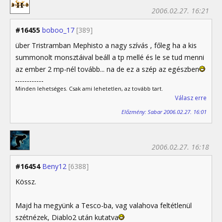
2006.02.27. 16:21
#16455
boboo_17
[389]
über Tristramban Mephisto a nagy szívás , főleg ha a kis
summonolt monsztáival beáll a tp mellé és le se tud menni
az ember 2 mp-nél tovább... na de ez a szép az egészben
Minden lehetséges. Csak ami lehetetlen, az tovább tart.
Válasz erre
Előzmény: Sabar 2006.02.27. 16:01
2006.02.27. 16:18
#16454
Beny12
[6388]
Kössz.
Majd ha megyünk a Tesco-ba, vag valahova feltétlenül
szétnézek, Diablo2 után kutatva