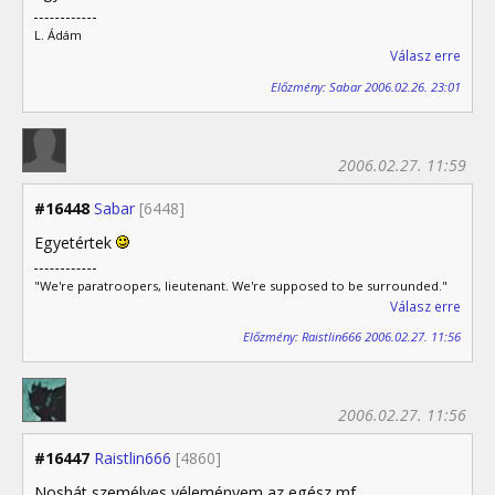
L. Ádám
Válasz erre
Előzmény: Sabar 2006.02.26. 23:01
2006.02.27. 11:59
#16448
Sabar
[6448]
Egyetértek
"We're paratroopers, lieutenant. We're supposed to be surrounded."
Válasz erre
Előzmény: Raistlin666 2006.02.27. 11:56
2006.02.27. 11:56
#16447
Raistlin666
[4860]
Noshát személyes véleményem az egész mf