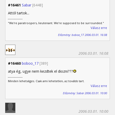
#16461
Sabar
[6448]
Attól tartok...
"We're paratroopers, lieutenant. We're supposed to be surrounded."
Válasz erre
Előzmény: boboo_17 2006.03.01. 16:08
2006.03.01. 16:08
#16460
boboo_17
[389]
atya ég, ugye nem kezdtek el diozni???
Minden lehetséges. Csak ami lehetetlen, az tovább tart.
Válasz erre
Előzmény: Sabar 2006.03.01. 10:00
2006.03.01. 10:00