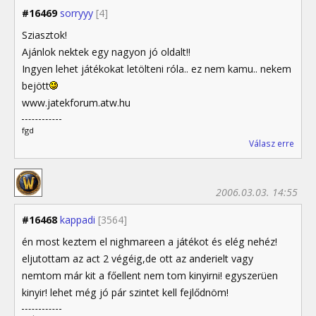
#16469
sorryyy
[4]
Sziasztok!
Ajánlok nektek egy nagyon jó oldalt!!
Ingyen lehet játékokat letölteni róla.. ez nem kamu.. nekem
bejött
www.jatekforum.atw.hu
fgd
Válasz erre
2006.03.03. 14:55
#16468
kappadi
[3564]
én most keztem el nighmareen a játékot és elég nehéz!
eljutottam az act 2 végéig,de ott az anderielt vagy
nemtom már kit a főellent nem tom kinyirni! egyszerüen
kinyir! lehet még jó pár szintet kell fejlődnöm!