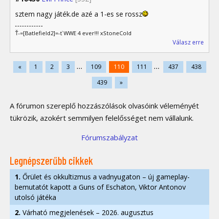
sztem nagy játék.de azé a 1-es se rossz
Ť-=[Batlefield2]=-ť WWE 4 ever!!! xStoneCold
Válasz erre
...
...
«
1
2
3
109
110
111
437
438
439
»
A fórumon szereplő hozzászólások olvasóink véleményét
tükrözik, azokért semmilyen felelősséget nem vállalunk.
Fórumszabályzat
Legnépszerűbb cikkek
1.
Őrület és okkultizmus a vadnyugaton – új gameplay-
bemutatót kapott a Guns of Eschaton, Viktor Antonov
utolsó játéka
2.
Várható megjelenések – 2026. augusztus