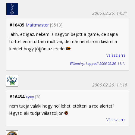
2006.02.26. 14:31
#16435
Mattmaster
[9513]
jahh, ez igaz. nekem is nagyon bejött a game, de sajna
törttel enm tuttam multizni, de már nembírom kivárni a
keddet hogy jöjjön az eredeti
Válasz erre
Előzmény: kappadi 2006.02.26. 11:11
2006.02.26. 11:16
#16434
xyxy
[6]
nem tudja valaki hogy hol lehet letölteni a red alertet?
légyszi aki tudja válaszoljon!
Válasz erre