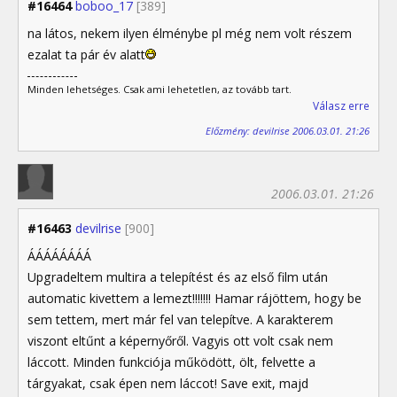
#16464
boboo_17
[389]
na látos, nekem ilyen élménybe pl még nem volt részem
ezalat ta pár év alatt
Minden lehetséges. Csak ami lehetetlen, az tovább tart.
Válasz erre
Előzmény: devilrise 2006.03.01. 21:26
2006.03.01. 21:26
#16463
devilrise
[900]
ÁÁÁÁÁÁÁÁ
Upgradeltem multira a telepítést és az első film után
automatic kivettem a lemezt!!!!!!! Hamar rájöttem, hogy be
sem tettem, mert már fel van telepítve. A karakterem
viszont eltűnt a képernyőről. Vagyis ott volt csak nem
láccott. Minden funkciója működött, ölt, felvette a
tárgyakat, csak épen nem láccot! Save exit, majd