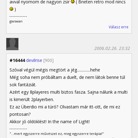
avval nyomom de nagyon zsir
( Bneten retro mod nincs
)
gwswan
Válasz erre
2006.02.26. 23:32
#16444
devilrise
[900]
Szóval végül mégis megtört a jég..............hehe
Még soha nem próbáltam a duelt, de nem látok benne túl
sok fantáziát.
Azért egy 8playeres multi biztos fasza. Sajna nálunk a multi
is kimerült 2playerben.
Ez az Überdio mi a túró? Olvastam már itt-ott, de mi ez
pontosan?
Akkor jó öldöklést! In the name of Light!
"...mert egyszerre művészet ez, meg egyszerre terápia!"