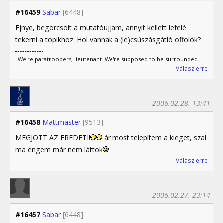
#16459
Sabar
[6448]
Ejnye, begörcsölt a mutatóujjam, annyit kellett lefelé
tekerni a topikhoz. Hol vannak a (le)csúszásgátló offolók?
"We're paratroopers, lieutenant. We're supposed to be surrounded."
Válasz erre
2006.02.28. 13:41
#16458
Mattmaster
[9513]
MEGJÖTT AZ EREDETI!
ár most telepítem a kieget, szal
ma engem már nem láttok
Válasz erre
2006.02.27. 23:14
#16457
Sabar
[6448]