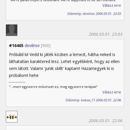
Válasz erre
Előzmény: devilrise 2006.03.01. 23:03
2006.03.01. 23:03
#16465
devilrise
[900]
Próbáld ki! Vedd ki játék közben a lemezt, hátha neked is
láthatatlan karaktered lesz. Lehet egyébként, hogy az ellen
sem látott. Valami 'junik skillt' kaptam! Hazamegyek ki is
próbálom! hehe
"...mert egyszerre művészet ez, meg egyszerre terápia!"
Válasz erre
Előzmény: boboo_17 2006.03.01. 22:06
2006.03.01. 22:06