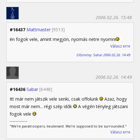
2006.02.26. 15:48
#16437
Mattmaster
[9513]
én fogok vele, amint megjön, nyomás netre nyomni
Válasz erre
Előzmény: Sabar 2006.02.26. 14:49
2006.02.26. 14:49
#16436
Sabar
[6448]
Itt már nem játszik vele senki, csak offolunk
Azaz, hogy
most már nem... régi szép idők
A végén tényleg játszani
fogok vele
"We're paratroopers, lieutenant. We're supposed to be surrounded."
Válasz erre