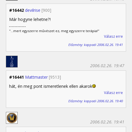
#16442
devilrise
[900]
Már hogyne lehetne?!
"...mert egyszerre művészet ez, meg egyszerre terápia!"
Válasz erre
Előzmény: kappadi 2006.02.26. 19:41
2006.02.26. 19:47
#16441
Mattmaster
[9513]
hát, én meg pont ismeretlenek ellen akarok
Válasz erre
Előzmény: kappadi 2006.02.26. 19:40
2006.02.26. 19:41