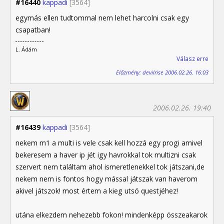
#16440
kappadi
[3564]
egymás ellen tudtommal nem lehet harcolni csak egy
csapatban!
L. Ádám
Válasz erre
Előzmény: devilrise 2006.02.26. 16:03
2006.02.26. 19:40
#16439
kappadi
[3564]
nekem m1 a multi is vele csak kell hozzá egy progi amivel
bekeresem a haver ip jét igy havrokkal tok multizni csak
szervert nem találtam ahol ismeretlenekkel tok játszani,de
nekem nem is fontos hogy mással játszak van haverom
akivel játszok! most értem a kieg utsó questjéhez!
utána elkezdem nehezebb fokon! mindenképp összeakarok