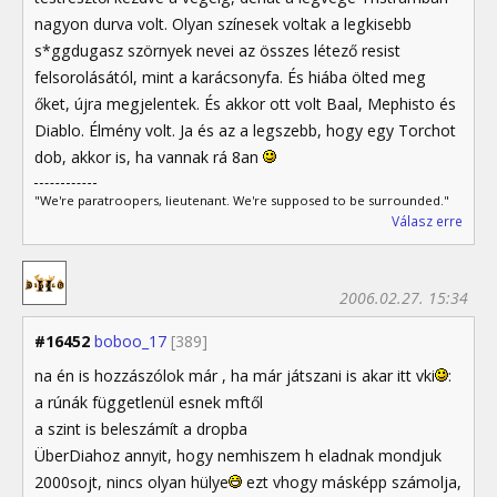
nagyon durva volt. Olyan színesek voltak a legkisebb
s*ggdugasz szörnyek nevei az összes létező resist
felsorolásától, mint a karácsonyfa. És hiába ölted meg
őket, újra megjelentek. És akkor ott volt Baal, Mephisto és
Diablo. Élmény volt. Ja és az a legszebb, hogy egy Torchot
dob, akkor is, ha vannak rá 8an
"We're paratroopers, lieutenant. We're supposed to be surrounded."
Válasz erre
2006.02.27. 15:34
#16452
boboo_17
[389]
na én is hozzászólok már , ha már játszani is akar itt vki
:
a rúnák függetlenül esnek mftől
a szint is beleszámít a dropba
ÜberDiahoz annyit, hogy nemhiszem h eladnak mondjuk
2000sojt, nincs olyan hülye
ezt vhogy másképp számolja,