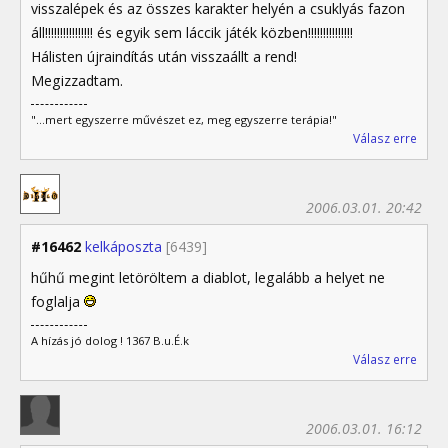
visszalépek és az összes karakter helyén a csuklyás fazon
áll!!!!!!!!!!!!!!!! és egyik sem láccik játék közben!!!!!!!!!!!!!!!
Hálisten újraindítás után visszaállt a rend!
Megizzadtam.
"...mert egyszerre művészet ez, meg egyszerre terápia!"
Válasz erre
2006.03.01. 20:42
#16462
kelkáposzta
[6439]
hűhű megint letöröltem a diablot, legalább a helyet ne
foglalja
A hízás jó dolog ! 1367 B.u.É.k
Válasz erre
2006.03.01. 16:12