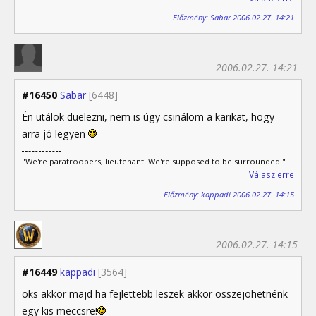
Előzmény: Sabar 2006.02.27. 14:21
2006.02.27. 14:21
#16450
Sabar
[6448]
Én utálok duelezni, nem is úgy csinálom a karikat, hogy
arra jó legyen
"We're paratroopers, lieutenant. We're supposed to be surrounded."
Válasz erre
Előzmény: kappadi 2006.02.27. 14:15
2006.02.27. 14:15
#16449
kappadi
[3564]
oks akkor majd ha fejlettebb leszek akkor összejöhetnénk
egy kis meccsre!