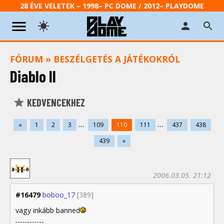
28 ÉVE VELETEK – 1998– PC DOME / 2012– PLAYDOME
FÓRUM
»
BESZÉLGETÉS A JÁTÉKOKRÓL
Diablo II
KEDVENCEKHEZ
...
...
«
1
2
3
109
110
111
437
438
439
»
2006.03.05. 21:12
#16479
boboo_17
[389]
vagy inkább banned