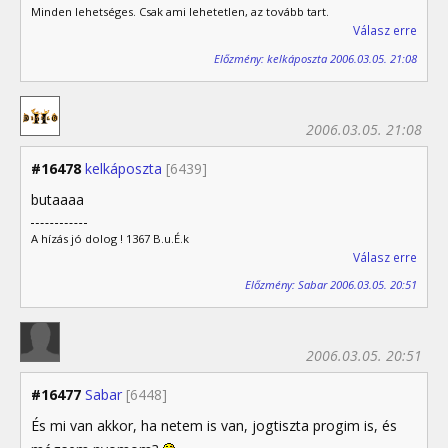
Minden lehetséges. Csak ami lehetetlen, az tovább tart.
Válasz erre
Előzmény: kelkáposzta 2006.03.05. 21:08
2006.03.05. 21:08
#16478
kelkáposzta
[6439]
butaaaa
A hízás jó dolog ! 1367 B.u.É.k
Válasz erre
Előzmény: Sabar 2006.03.05. 20:51
2006.03.05. 20:51
#16477
Sabar
[6448]
És mi van akkor, ha netem is van, jogtiszta progim is, és