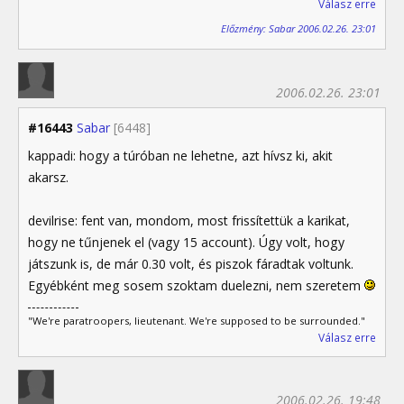
Válasz erre
Előzmény: Sabar 2006.02.26. 23:01
2006.02.26. 23:01
#16443
Sabar
[6448]
kappadi: hogy a túróban ne lehetne, azt hívsz ki, akit
akarsz.
devilrise: fent van, mondom, most frissítettük a karikat,
hogy ne tűnjenek el (vagy 15 account). Úgy volt, hogy
játszunk is, de már 0.30 volt, és piszok fáradtak voltunk.
Egyébként meg sosem szoktam duelezni, nem szeretem
"We're paratroopers, lieutenant. We're supposed to be surrounded."
Válasz erre
2006.02.26. 19:48