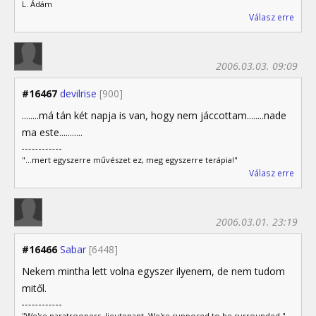
L. Ádám
Válasz erre
2006.03.03. 09:09
#16467
devilrise
[900]
........má tán két napja is van, hogy nem jáccottam........nade
ma este...........
"...mert egyszerre művészet ez, meg egyszerre terápia!"
Válasz erre
2006.03.01. 23:19
#16466
Sabar
[6448]
Nekem mintha lett volna egyszer ilyenem, de nem tudom
mitől.
"We're paratroopers, lieutenant. We're supposed to be surrounded."