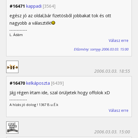
#16471
kappadi
[3564]
egész jó az oldal,bár fizetösből jobbakat tok és ott
nagyobb a választék!
L. Ádám
Válasz erre
Előzmény: sorryyy 2006.03.03. 15:00
2006.03.03. 18:55
#16470
kelkáposzta
[6439]
Jájj régen írtam ide, szal örüljetek hogy offolok xD
A hízás jó dolog ! 1367 B.u.É.k
Válasz erre
2006.03.03. 15:00