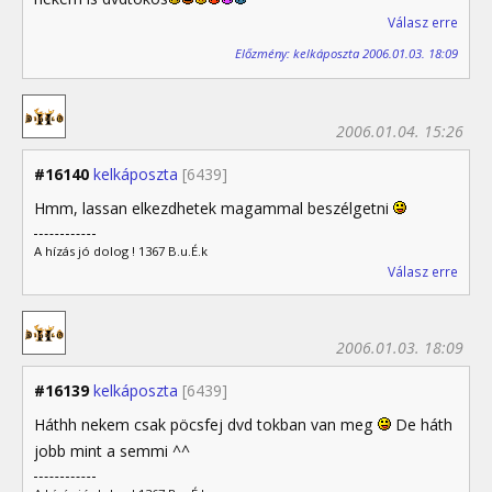
Válasz erre
Előzmény: kelkáposzta 2006.01.03. 18:09
2006.01.04. 15:26
#16140
kelkáposzta
[6439]
Hmm, lassan elkezdhetek magammal beszélgetni
A hízás jó dolog ! 1367 B.u.É.k
Válasz erre
2006.01.03. 18:09
#16139
kelkáposzta
[6439]
Háthh nekem csak pöcsfej dvd tokban van meg
De háth
jobb mint a semmi ^^