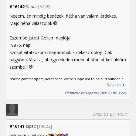
#16142
Sabar
[6448]
Neeem, én mindig benézek, hátha van valami érdekes.
Majd néha válaszolok
Eszembe jutott Gollam naplója:
"9876. nap:
Szokat vitatkozom magammal. Érdekesz dolog. Cak
nagyon kifáraszt, ahogy minden mondat után át kell ülnöm
szembe."
"We're paratroopers, lieutenant. We're supposed to be surrounded."
Válasz erre
Előzmény: kelkáposzta 2006.01.04. 15:26
2006.01.04. 15:41
#16141
sipec
[19623]
nekem is dvdtokos