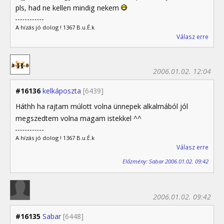
pls, had ne kellen mindig nekem
A hízás jó dolog ! 1367 B.u.É.k
Válasz erre
2006.01.02. 12:04
#16136
kelkáposzta
[6439]
Háthh ha rajtam múlott volna ünnepek alkalmából jól
megszedtem volna magam istekkel ^^
A hízás jó dolog ! 1367 B.u.É.k
Válasz erre
Előzmény: Sabar 2006.01.02. 09:42
2006.01.02. 09:42
#16135
Sabar
[6448]