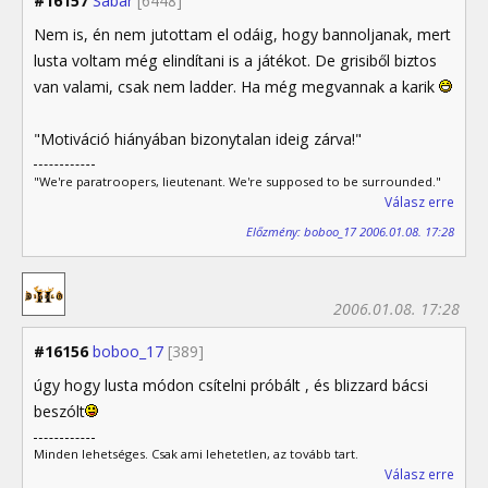
#16157
Sabar
[6448]
Nem is, én nem jutottam el odáig, hogy bannoljanak, mert
lusta voltam még elindítani is a játékot. De grisiből biztos
van valami, csak nem ladder. Ha még megvannak a karik
"Motiváció hiányában bizonytalan ideig zárva!"
"We're paratroopers, lieutenant. We're supposed to be surrounded."
Válasz erre
Előzmény: boboo_17 2006.01.08. 17:28
2006.01.08. 17:28
#16156
boboo_17
[389]
úgy hogy lusta módon csítelni próbált , és blizzard bácsi
beszólt
Minden lehetséges. Csak ami lehetetlen, az tovább tart.
Válasz erre