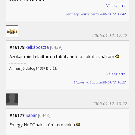
Válasz erre
Előzmény: kelkáposzta 2006.01.12. 17:42
2006.01.12. 17:42
#16178
kelkáposzta
[6439]
Azokat mind eladtam.. ctaból annó jó sokat csináltam
A hízás jó dolog ! 1367 B.u.É.k
Válasz erre
Előzmény: Sabar 2006.01.12. 10:22
2006.01.12. 10:22
#16177
Sabar
[6448]
Én egy HoTOnak is örültem volna