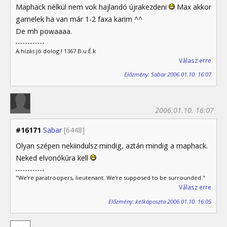
Maphack nélkül nem vok hajlandó újrakezdeni
Max akkor
gamelek ha van már 1-2 faxa karim ^^
De mh powaaaa.
A hízás jó dolog ! 1367 B.u.É.k
Válasz erre
Előzmény: Sabar 2006.01.10. 16:07
2006.01.10. 16:07
#16171
Sabar
[6448]
Olyan szépen nekiindulsz mindig, aztán mindig a maphack.
Neked elvonókúra kell
"We're paratroopers, lieutenant. We're supposed to be surrounded."
Válasz erre
Előzmény: kelkáposzta 2006.01.10. 16:05