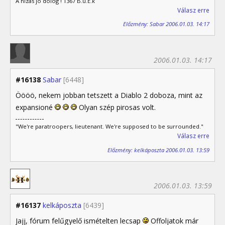
A hízás jó dolog ! 1367 B.u.É.k
Válasz erre
Előzmény: Sabar 2006.01.03. 14:17
2006.01.03. 14:17
#16138
Sabar
[6448]
Öööö, nekem jobban tetszett a Diablo 2 doboza, mint az
expansioné
Olyan szép pirosas volt.
"We're paratroopers, lieutenant. We're supposed to be surrounded."
Válasz erre
Előzmény: kelkáposzta 2006.01.03. 13:59
2006.01.03. 13:59
#16137
kelkáposzta
[6439]
Jajj, fórum felűgyelő ismételten lecsap
Offoljatok már