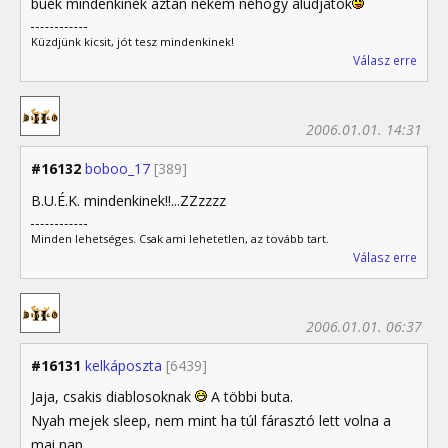
buék mindenkinek aztán nekem nehogy aludjatok
Küzdjünk kicsit, jót tesz mindenkinek!
Válasz erre
2006.01.01. 14:31
#16132
boboo_17
[389]
B.U.É.K. mindenkinek!!...ZZzzzz
Minden lehetséges. Csak ami lehetetlen, az tovább tart.
Válasz erre
2006.01.01. 06:37
#16131
kelkáposzta
[6439]
Jaja, csakis diablosoknak
A többi buta.
Nyah mejek sleep, nem mint ha túl fárasztó lett volna a
mai nap.