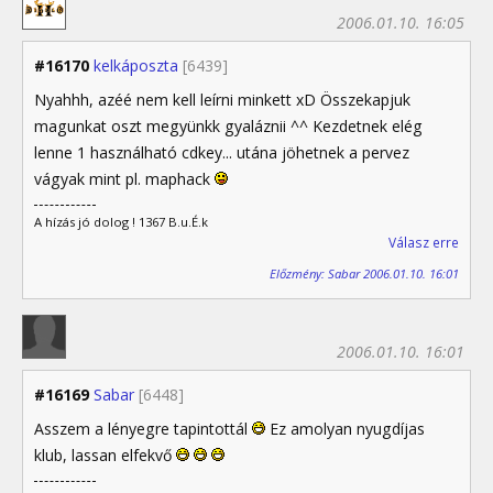
2006.01.10. 16:05
#16170
kelkáposzta
[6439]
Nyahhh, azéé nem kell leírni minkett xD Összekapjuk
magunkat oszt megyünkk gyaláznii ^^ Kezdetnek elég
lenne 1 használható cdkey... utána jöhetnek a pervez
vágyak mint pl. maphack
A hízás jó dolog ! 1367 B.u.É.k
Válasz erre
Előzmény: Sabar 2006.01.10. 16:01
2006.01.10. 16:01
#16169
Sabar
[6448]
Asszem a lényegre tapintottál
Ez amolyan nyugdíjas
klub, lassan elfekvő