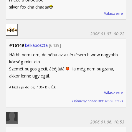
silver fox cha chaaaa
Válasz erre
2006.01.07. 00:22
#16149
kelkáposzta
[6439]
Háthh nem tom, de néha az az érzésem h wow nagyobb
köcsög mint dio.
Szemét bugos gecii, áééjááá
Ha még nem bugzana,
akkor lenne ugy egál.
A hízás jó dolog ! 1367 B.u.É.k
Válasz erre
Előzmény: Sabar 2006.01.06. 10:53
2006.01.06. 10:53