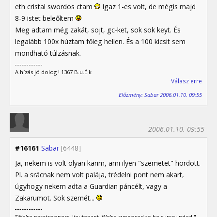
eth cristal swordos ctam
Igaz 1-es volt, de mégis majd
8-9 istet beleőltem
Meg adtam még zakát, sojt, gc-ket, sok sok keyt. És
legalább 100x húztam főleg hellen. És a 100 kicsit sem
mondható túlzásnak.
A hízás jó dolog ! 1367 B.u.É.k
Válasz erre
Előzmény: Sabar 2006.01.10. 09:55
2006.01.10. 09:55
#16161
Sabar
[6448]
Ja, nekem is volt olyan karim, ami ilyen "szemetet" hordott.
Pl. a srácnak nem volt palája, trédelni pont nem akart,
úgyhogy nekem adta a Guardian páncélt, vagy a
Zakarumot. Sok szemét...
"We're paratroopers, lieutenant. We're supposed to be surrounded."