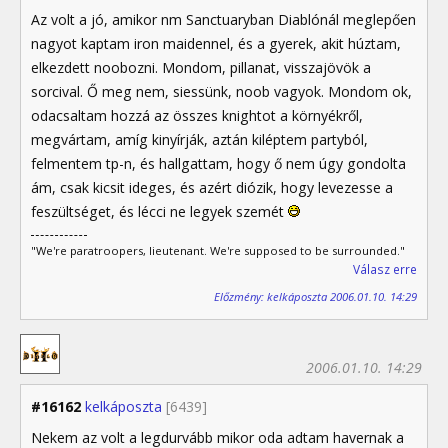
Az volt a jó, amikor nm Sanctuaryban Diablónál meglepően
nagyot kaptam iron maidennel, és a gyerek, akit húztam,
elkezdett noobozni. Mondom, pillanat, visszajövök a
sorcival. Ő meg nem, siessünk, noob vagyok. Mondom ok,
odacsaltam hozzá az összes knightot a környékről,
megvártam, amíg kinyírják, aztán kiléptem partyból,
felmentem tp-n, és hallgattam, hogy ő nem úgy gondolta
ám, csak kicsit ideges, és azért diózik, hogy levezesse a
feszültséget, és lécci ne legyek szemét
"We're paratroopers, lieutenant. We're supposed to be surrounded."
Válasz erre
Előzmény: kelkáposzta 2006.01.10. 14:29
2006.01.10. 14:29
#16162
kelkáposzta
[6439]
Nekem az volt a legdurvább mikor oda adtam havernak a