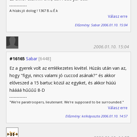
A hízás jó dolog ! 1367 B.u.É.k
Válasz erre
Előzmény: Sabar 2006.01.10. 15:04
2006.01.10. 15:04
#16165
Sabar
[6448]
Ez a gyerek volt az emlékezetes kivétel. Húzás után van az,
hogy "figyi, nincs valami jó cuccod asának?" és akkor
előveszed a 15 bartuc közül az egyiket, és akkor húúú
háááá hűűűű 8-D
"We're paratroopers, lieutenant. We're supposed to be surrounded."
Válasz erre
Előzmény: kelkáposzta 2006.01.10. 14:57