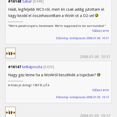
#16148
Sabar
[6448]
Háát, legfeljebb WC3-ról, mert én csak addig jutottam el.
Vagy kezdd el összehasonlítani a WoW-ot a D2-vel
"We're paratroopers, lieutenant. We're supposed to be surrounded."
Válasz erre
Előzmény: kelkáposzta 2006.01.06. 10:51
2006.01.06. 10:51
#16147
kelkáposzta
[6439]
Nagy gáz lenne ha a WoWról beszélnék a topicban?
A hízás jó dolog ! 1367 B.u.É.k
Válasz erre
Előzmény: kelkáposzta 2006.01.05. 19:12
2006.01.05. 19:12