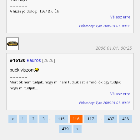
A hízás jó dolog ! 1367 B.u.É.k
Válasz erre
Előzmény: Tyrn 2006.01.01. 00:06
2006.01.01. 00:25
#16130
Rauros
[2626]
buék viszont
Mert ők nem tudják, hogy mi nem tudjuk azt, amiről ők úgy tudják,
hogy mi tudjuk...
Válasz erre
Előzmény: Tyrn 2006.01.01. 00:06
...
...
«
1
2
3
115
116
117
437
438
439
»