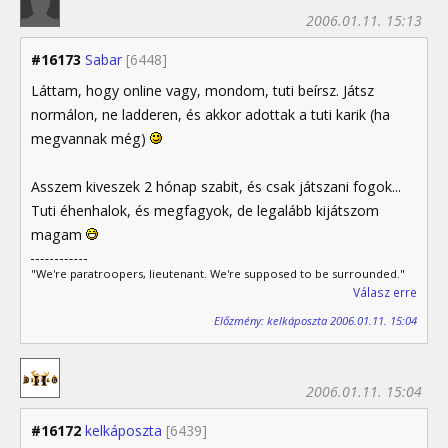
2006.01.11. 15:13
#16173
Sabar
[6448]
Láttam, hogy online vagy, mondom, tuti beírsz. Játsz
normálon, ne ladderen, és akkor adottak a tuti karik (ha
megvannak még)
Asszem kiveszek 2 hónap szabit, és csak játszani fogok...
Tuti éhenhalok, és megfagyok, de legalább kijátszom
magam
"We're paratroopers, lieutenant. We're supposed to be surrounded."
Válasz erre
Előzmény: kelkáposzta 2006.01.11. 15:04
2006.01.11. 15:04
#16172
kelkáposzta
[6439]