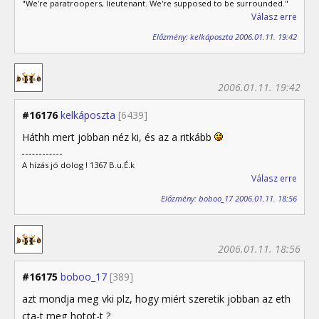
"We're paratroopers, lieutenant. We're supposed to be surrounded."
Válasz erre
Előzmény: kelkáposzta 2006.01.11. 19:42
2006.01.11. 19:42
#16176
kelkáposzta
[6439]
Háthh mert jobban néz ki, és az a ritkább
A hízás jó dolog ! 1367 B.u.É.k
Válasz erre
Előzmény: boboo_17 2006.01.11. 18:56
2006.01.11. 18:56
#16175
boboo_17
[389]
azt mondja meg vki plz, hogy miért szeretik jobban az eth
cta-t meg hotot-t ?