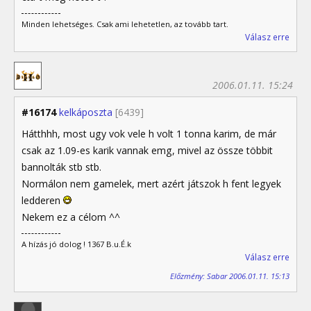
Minden lehetséges. Csak ami lehetetlen, az tovább tart.
Válasz erre
2006.01.11. 15:24
#16174
kelkáposzta
[6439]
Hátthhh, most ugy vok vele h volt 1 tonna karim, de már
csak az 1.09-es karik vannak emg, mivel az össze többit
bannolták stb stb.
Normálon nem gamelek, mert azért játszok h fent legyek
ledderen
Nekem ez a célom ^^
A hízás jó dolog ! 1367 B.u.É.k
Válasz erre
Előzmény: Sabar 2006.01.11. 15:13