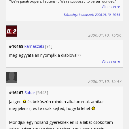
"We're paratroopers, lieutenant. We're supposed to be surrounded."
Válasz erre
Előzmény: kamaszaki 2006.01.10. 15:56
2006.01.10. 15:56
#16168
kamaszaki
[91]
még egyyátalán nyomják a diabloval??
Válasz erre
2006.01.10. 15:47
#16167
Sabar
[6448]
Ja igen
és beköszön minden alkalommal, amikor
megjelensz, és te csak sejted, hogy ki lehet
Mondjuk egy holland gyereknek én is a lábát csókoltam