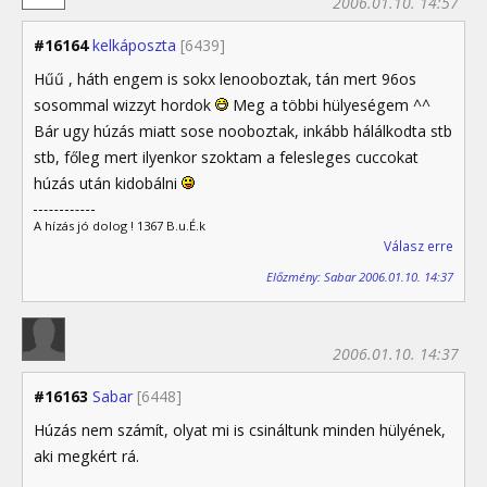
2006.01.10. 14:57
#16164
kelkáposzta
[6439]
Hűű , háth engem is sokx lenooboztak, tán mert 96os
sosommal wizzyt hordok
Meg a többi hülyeségem ^^
Bár ugy húzás miatt sose nooboztak, inkább hálálkodta stb
stb, főleg mert ilyenkor szoktam a felesleges cuccokat
húzás után kidobálni
A hízás jó dolog ! 1367 B.u.É.k
Válasz erre
Előzmény: Sabar 2006.01.10. 14:37
2006.01.10. 14:37
#16163
Sabar
[6448]
Húzás nem számít, olyat mi is csináltunk minden hülyének,
aki megkért rá.