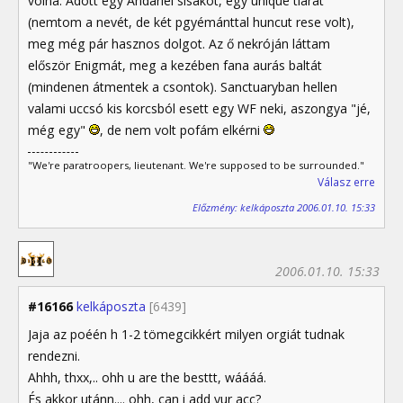
volna. Adott egy Andariel sisakot, egy unique tiarát
(nemtom a nevét, de két pgyémánttal huncut rese volt),
meg még pár hasznos dolgot. Az ő nekróján láttam
először Enigmát, meg a kezében fana aurás baltát
(mindenen átmentek a csontok). Sanctuaryban hellen
valami uccsó kis korcsból esett egy WF neki, aszongya "jé,
még egy"
, de nem volt pofám elkérni
"We're paratroopers, lieutenant. We're supposed to be surrounded."
Válasz erre
Előzmény: kelkáposzta 2006.01.10. 15:33
2006.01.10. 15:33
#16166
kelkáposzta
[6439]
Jaja az poéén h 1-2 tömegcikkért milyen orgiát tudnak
rendezni.
Ahhh, thxx,.. ohh u are the besttt, wáááá.
És akkor utánn.... ohh, can i add yur acc?