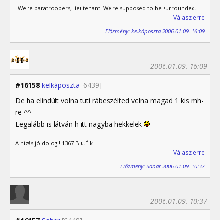
"We're paratroopers, lieutenant. We're supposed to be surrounded."
Válasz erre
Előzmény: kelkáposzta 2006.01.09. 16:09
2006.01.09. 16:09
#16158
kelkáposzta
[6439]
De ha elindúlt volna tuti rábeszélted volna magad 1 kis mh-
re ^^
Legalább is látván h itt nagyba hekkelek
A hízás jó dolog ! 1367 B.u.É.k
Válasz erre
Előzmény: Sabar 2006.01.09. 10:37
2006.01.09. 10:37