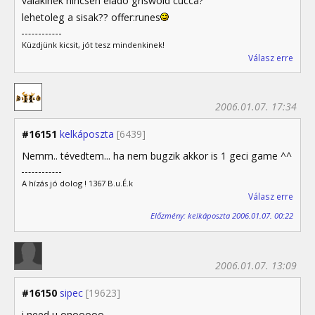
valakinek nincsen elado griswold cucca?
lehetoleg a sisak?? offer:runes
Küzdjünk kicsit, jót tesz mindenkinek!
Válasz erre
2006.01.07. 17:34
#16151
kelkáposzta
[6439]
Nemm.. tévedtem... ha nem bugzik akkor is 1 geci game ^^
A hízás jó dolog ! 1367 B.u.É.k
Válasz erre
Előzmény: kelkáposzta 2006.01.07. 00:22
2006.01.07. 13:09
#16150
sipec
[19623]
i need u onooooo