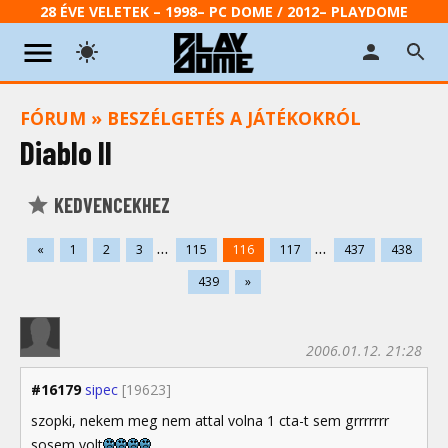
28 ÉVE VELETEK – 1998– PC DOME / 2012– PLAYDOME
FÓRUM
»
BESZÉLGETÉS A JÁTÉKOKRÓL
Diablo II
KEDVENCEKHEZ
...
...
«
1
2
3
115
116
117
437
438
439
»
2006.01.12. 21:28
#16179
sipec
[19623]
szopki, nekem meg nem attal volna 1 cta-t sem grrrrrrr
sosem volt