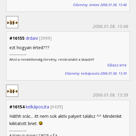
Előzmény: drdani 2006.01.08. 15:48
2006.01.08. 15:48
#16155
drdani
[3999]
ezt hogyan érted???
Ahol a rendetlenség törvény, rendcsináló a lázadó!!
Válasz erre
Előzmény: kelkáposzta 2006.01.08. 13:39
2006.01.08. 13:39
#16154
kelkáposzta
[6439]
Háthh srác... itt nem sok aktív palyert találsz ^^ Mindenkit
kiiktatott bnet.
A hízás jó dolog ! 1367 B.u.É.k