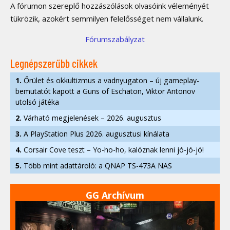
A fórumon szereplő hozzászólások olvasóink véleményét
tükrözik, azokért semmilyen felelősséget nem vállalunk.
Fórumszabályzat
Legnépszerűbb cikkek
1.
Őrület és okkultizmus a vadnyugaton – új gameplay-
bemutatót kapott a Guns of Eschaton, Viktor Antonov
utolsó játéka
2.
Várható megjelenések – 2026. augusztus
3.
A PlayStation Plus 2026. augusztusi kínálata
4.
Corsair Cove teszt – Yo-ho-ho, kalóznak lenni jó-jó-jó!
5.
Több mint adattároló: a QNAP TS-473A NAS
GG Archívum