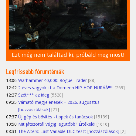
Ezt még nem találtad ki, próbáld meg most!
Legfrissebb fórumtémák
13:06
Warhammer 40,000: Rogue Trader
[88]
12:42
2 éves vagyok itt a Domeon.HIP-HOP HURÁÁ!!!!!!
[269]
12:27
Szét*** az ideg
[5528]
09:25
Várható megjelenések – 2026. augusztus
[hozzászólások]
[21]
07:37
Új gép és bővítés - tippek és tanácsok
[15139]
10:50
Mit játszottál végig legutóbb? Értékeld!
[1616]
08:31
The Alters: Last Variable DLC teszt [hozzászólások]
[2]