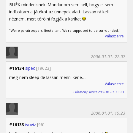
BUÉK mindenkinek. Mondanom sem kell, hogy el sem
indítottam a játékot az ünnepek alatt. Lassan rá kell
néznem, mert törölni fogják a karikat
"We're paratroopers, lieutenant. We're supposed to be surrounded."
Válasz erre
2006.01.01. 22:07
#16134
sipec
[19623]
meg nem sleep de lassan menni kene.....
Válasz erre
Előzmény: ivoviz 2006.01.01. 19:23
2006.01.01. 19:23
#16133
ivoviz
[96]