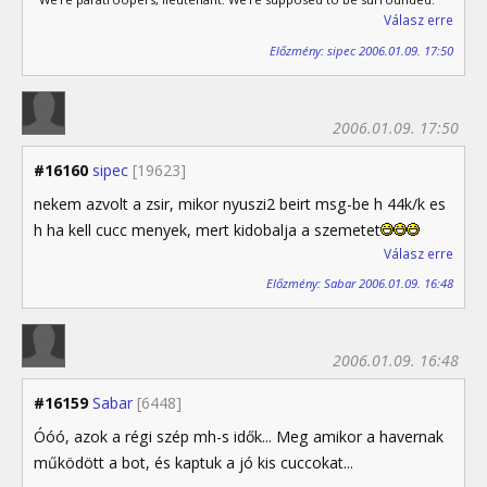
Válasz erre
Előzmény: sipec 2006.01.09. 17:50
2006.01.09. 17:50
#16160
sipec
[19623]
nekem azvolt a zsir, mikor nyuszi2 beirt msg-be h 44k/k es
h ha kell cucc menyek, mert kidobalja a szemetet
Válasz erre
Előzmény: Sabar 2006.01.09. 16:48
2006.01.09. 16:48
#16159
Sabar
[6448]
Óóó, azok a régi szép mh-s idők... Meg amikor a havernak
működött a bot, és kaptuk a jó kis cuccokat...