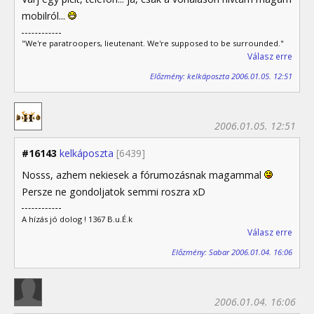
mobilról...
"We're paratroopers, lieutenant. We're supposed to be surrounded."
Válasz erre
Előzmény: kelkáposzta 2006.01.05. 12:51
2006.01.05. 12:51
#16143
kelkáposzta
[6439]
Nosss, azhem nekiesek a fórumozásnak magammal
Persze ne gondoljatok semmi roszra xD
A hízás jó dolog ! 1367 B.u.É.k
Válasz erre
Előzmény: Sabar 2006.01.04. 16:06
2006.01.04. 16:06