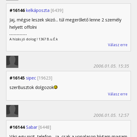
#16146
kelkáposzta
[6439]
Jaj, mégse leszek skizó... túl megerőlető lenne 2 személy
helyett offolni
A hízás jó dolog ! 1367 B.u.É.k
Válasz erre
2006.01.05. 15:35
#16145
sipec
[19623]
szerBusztok dolgozok
Válasz erre
2006.01.05. 12:57
#16144
Sabar
[6448]
Várj egy picit, telefon... ja, csak a vonalason hívtam magam