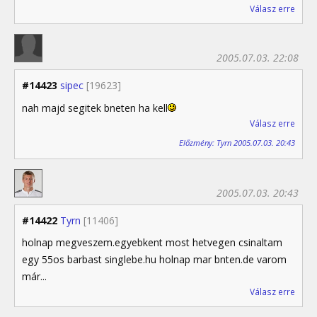
Válasz erre
2005.07.03. 22:08
#14423
sipec
[19623]
nah majd segitek bneten ha kell
Válasz erre
Előzmény: Tyrn 2005.07.03. 20:43
2005.07.03. 20:43
#14422
Tyrn
[11406]
holnap megveszem.egyebkent most hetvegen csinaltam
egy 55os barbast singlebe.hu holnap mar bnten.de varom
már...
Válasz erre