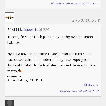
Előzmény: kelkáposzta 2005.07.01. 00:18
2005.07.01. 00:18
#14396
kelkáposzta
[6439]
Tudom, én se örülök h pk ölt meg, pedig pvm-be siman
haladok.
Nyah ha hazaértem akkor kezdek sosot me kura nehéz
cuccot szervalni, me mindenki 1 irigy faszszopó geci.
Tisztelet kivétel, de trade közben mindenki le akar húzni a
faszra.
A hízás jó dolog ! 1367 B.u.É.k
Válasz erre
Előzmény: sipec 2005.06.30. 23:32