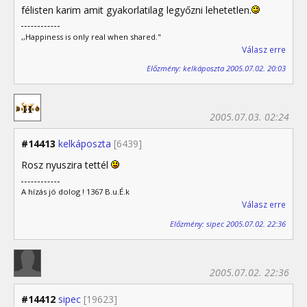
félisten karim amit gyakorlatilag legyőzni lehetetlen.
,,Happiness is only real when shared."
Válasz erre
Előzmény: kelkáposzta 2005.07.02. 20:03
2005.07.03. 02:24
#14413
kelkáposzta
[6439]
Rosz nyuszira tettél
A hízás jó dolog ! 1367 B.u.É.k
Válasz erre
Előzmény: sipec 2005.07.02. 22:36
2005.07.02. 22:36
#14412
sipec
[19623]