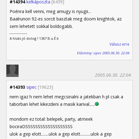
#14394
kelkáposzta
[6439]
Poénra kell venni, meg amugy is nyugii...
Baalrunon 92-es sorcit basztak meg doom knightok, az
sem lehetett sokkal boldogabb.
A hízás jó dolog ! 1367 B.u.É.k
Válasz erre
Előzmény: sipec 2005.06.30. 22:04
2005.06.30. 22:04
#14393
sipec
[19623]
nem igaz h nem lehet megcsinalni a jatekban h pl csak a
taborban lehet kikezdeni a masik karival......
mondom ez total: belepek, party, atmeek
bociraDSSSSSSSSSSSSSSSSSSS
ulok a gep elott........ulok a gep elott...........ulok a gep