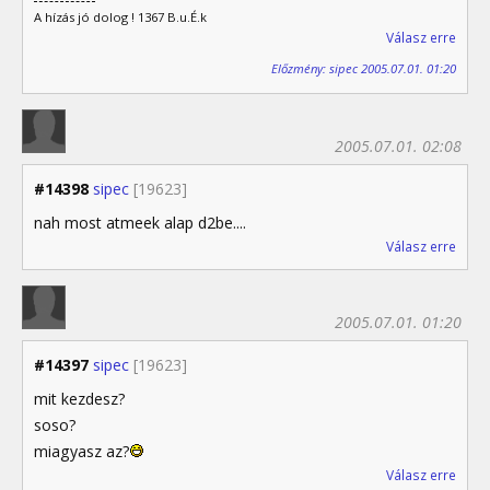
A hízás jó dolog ! 1367 B.u.É.k
Válasz erre
Előzmény: sipec 2005.07.01. 01:20
2005.07.01. 02:08
#14398
sipec
[19623]
nah most atmeek alap d2be....
Válasz erre
2005.07.01. 01:20
#14397
sipec
[19623]
mit kezdesz?
soso?
miagyasz az?
Válasz erre