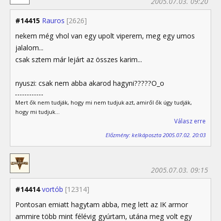
2005.07.03. 09:20
#14415
Rauros
[2626]
nekem még vhol van egy upolt viperem, meg egy umos
jalalom...
csak sztem már lejárt az összes karim...
nyuszi: csak nem abba akarod hagyni?????O_o
Mert ők nem tudják, hogy mi nem tudjuk azt, amiről ők úgy tudják,
hogy mi tudjuk...
Válasz erre
Előzmény: kelkáposzta 2005.07.02. 20:03
2005.07.03. 09:15
#14414
vortób
[12314]
Pontosan emiatt hagytam abba, meg lett az IK armor
ammire több mint félévig gyúrtam, utána meg volt egy