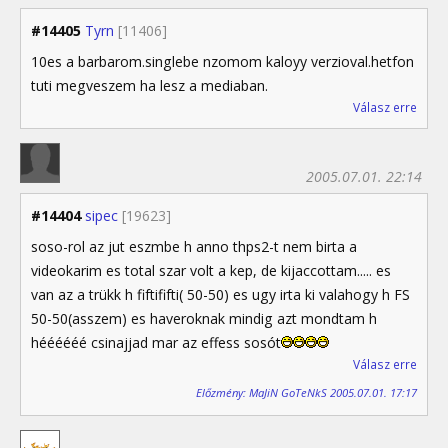
#14405
Tyrn
[11406]
10es a barbarom.singlebe nzomom kaloyy verzioval.hetfon
tuti megveszem ha lesz a mediaban.
Válasz erre
2005.07.01. 22:14
#14404
sipec
[19623]
soso-rol az jut eszmbe h anno thps2-t nem birta a
videokarim es total szar volt a kep, de kijaccottam..... es
van az a trükk h fiftififti( 50-50) es ugy irta ki valahogy h FS
50-50(asszem) es haveroknak mindig azt mondtam h
héééééé csinajjad mar az effess sosót
Válasz erre
Előzmény: MaJiN GoTeNkS 2005.07.01. 17:17