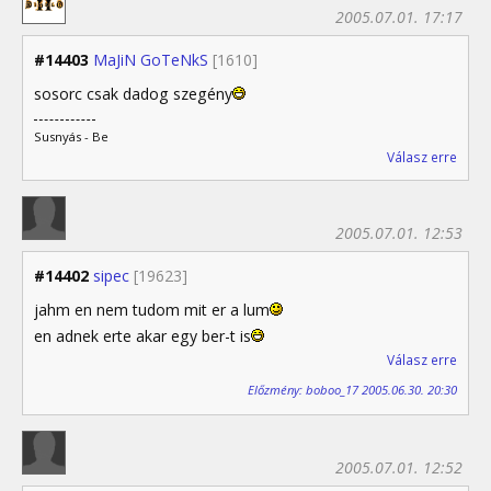
2005.07.01. 17:17
#14403
MaJiN GoTeNkS
[1610]
sosorc csak dadog szegény
Susnyás - Be
Válasz erre
2005.07.01. 12:53
#14402
sipec
[19623]
jahm en nem tudom mit er a lum
en adnek erte akar egy ber-t is
Válasz erre
Előzmény: boboo_17 2005.06.30. 20:30
2005.07.01. 12:52