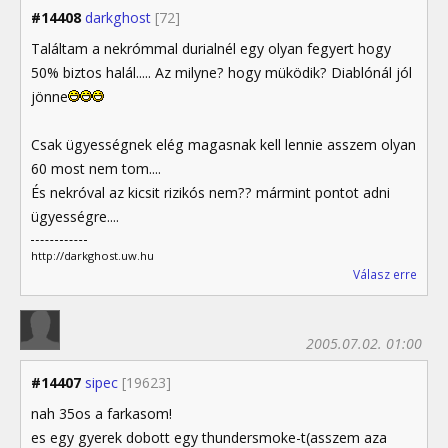
#14408
darkghost
[72]
Találtam a nekrómmal durialnél egy olyan fegyert hogy
50% biztos halál..... Az milyne? hogy müködik? Diablónál jól
jönne
Csak ügyességnek elég magasnak kell lennie asszem olyan
60 most nem tom....
És nekróval az kicsit rizikós nem?? mármint pontot adni
ügyességre....
http://darkghost.uw.hu
Válasz erre
2005.07.02. 01:00
#14407
sipec
[19623]
nah 35os a farkasom!
es egy gyerek dobott egy thundersmoke-t(asszem aza