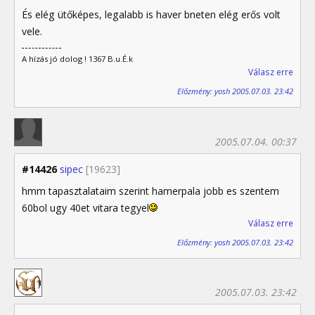
És elég ütőképes, legalabb is haver bneten elég erős volt
vele.
A hízás jó dolog ! 1367 B.u.É.k
Válasz erre
Előzmény: yosh 2005.07.03. 23:42
2005.07.04. 00:37
#14426
sipec
[19623]
hmm tapasztalataim szerint hamerpala jobb es szentem
60bol ugy 40et vitara tegyel
Válasz erre
Előzmény: yosh 2005.07.03. 23:42
2005.07.03. 23:42