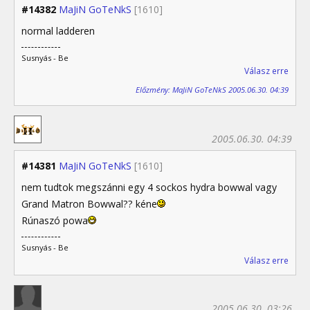
#14382
MaJiN GoTeNkS
[1610]
normal ladderen
Susnyás - Be
Válasz erre
Előzmény: MaJiN GoTeNkS 2005.06.30. 04:39
2005.06.30. 04:39
#14381
MaJiN GoTeNkS
[1610]
nem tudtok megszánni egy 4 sockos hydra bowwal vagy
Grand Matron Bowwal?? kéne
Rúnaszó powa
Susnyás - Be
Válasz erre
2005.06.30. 03:26