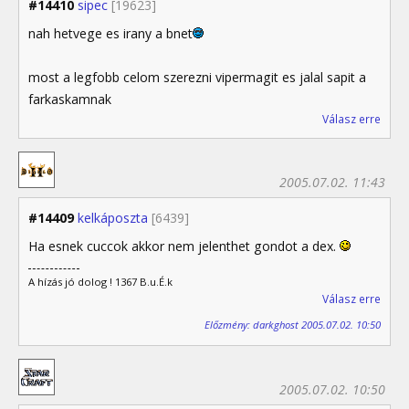
#14410
sipec
[19623]
nah hetvege es irany a bnet
most a legfobb celom szerezni vipermagit es jalal sapit a
farkaskamnak
Válasz erre
2005.07.02. 11:43
#14409
kelkáposzta
[6439]
Ha esnek cuccok akkor nem jelenthet gondot a dex.
A hízás jó dolog ! 1367 B.u.É.k
Válasz erre
Előzmény: darkghost 2005.07.02. 10:50
2005.07.02. 10:50