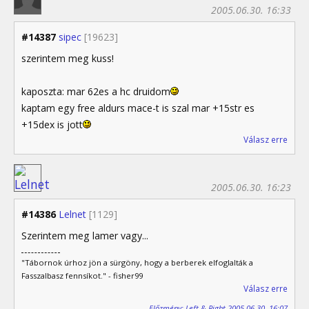
2005.06.30. 16:33
#14387
sipec
[19623]
szerintem meg kuss!
kaposzta: mar 62es a hc druidom
kaptam egy free aldurs mace-t is szal mar +15str es
+15dex is jott
Válasz erre
2005.06.30. 16:23
#14386
Lelnet
[1129]
Szerintem meg lamer vagy...
"Tábornok úrhoz jön a sürgöny, hogy a berberek elfoglalták a
Fasszalbasz fennsíkot." - fisher99
Válasz erre
Előzmény: Left & Right 2005.06.30. 16:07