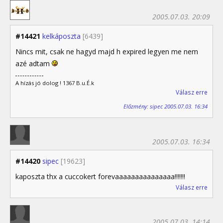
2005.07.03. 20:09
#14421
kelkáposzta
[6439]
Nincs mit, csak ne hagyd majd h expired legyen me nem
azé adtam
A hízás jó dolog ! 1367 B.u.É.k
Válasz erre
Előzmény: sipec 2005.07.03. 16:34
2005.07.03. 16:34
#14420
sipec
[19623]
kaposzta thx a cuccokert forevaaaaaaaaaaaaaaa!!!!!!!
Válasz erre
2005.07.03. 14:14