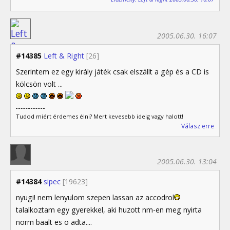
2005.06.30. 16:07
#14385
Left & Right
[26]
Szerintem ez egy király játék csak elszállt a gép és a CD is
kölcsön volt ...
Tudod miért érdemes élni? Mert kevesebb ideig vagy halott!
Válasz erre
2005.06.30. 13:04
#14384
sipec
[19623]
nyugi! nem lenyulom szepen lassan az accodrol
talalkoztam egy gyerekkel, aki huzott nm-en meg nyirta
norm baalt es o adta....