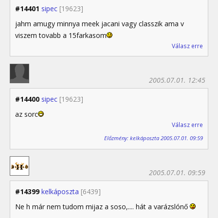
#14401
sipec
[19623]
jahm amugy minnya meek jacani vagy classzik ama v
viszem tovabb a 15farkasom
Válasz erre
2005.07.01. 12:45
#14400
sipec
[19623]
az sorc
Válasz erre
Előzmény: kelkáposzta 2005.07.01. 09:59
2005.07.01. 09:59
#14399
kelkáposzta
[6439]
Ne h már nem tudom mijaz a soso,.... hát a varázslónő