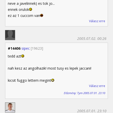
neve a javelinnek) es tok jo...
ennek orulok
ez az 1 cuccom van
Válasz erre
2005.07.02. 00:26
#14406
sipec
[19623]
tedd azt
nah kesz az angolhazik! most tusy es lepek jaccani!
kicsit fuggo lettem megint
Válasz erre
Előzmény: Tyrn 2005.07.01. 23:10
2005.07.01. 23:10