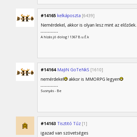
#14165
kelkáposzta
[6439]
Nemérdekel, akkor is olyan lesz mint az előzőek
A hízás jó dolog ! 1367 B.u.É.k
#14164
MaJiN GoTeNkS
[1610]
nemérdekel
akkor is MMORPG legyen
Susnyás - Be
#14163
Tisztitó Tűz
[1]
igazad van szövetséges