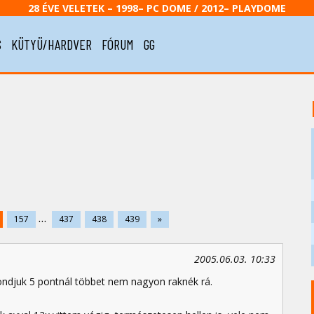
28 ÉVE VELETEK – 1998– PC DOME / 2012– PLAYDOME
S
KÜTYÜ/HARDVER
FÓRUM
GG
...
157
437
438
439
»
2005.06.03. 10:33
ondjuk 5 pontnál többet nem nagyon raknék rá.