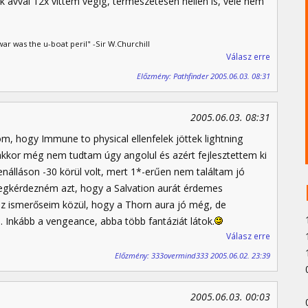
 avval 12x vittem végig, természetesen hellen is, vele nem
ar was the u-boat peril" -Sir W.Churchill
Válasz erre
Előzmény: Pathfinder 2005.06.03. 08:31
2005.06.03. 08:31
dom, hogy Immune to physical ellenfelek jöttek lightning
akkor még nem tudtam úgy angolul és azért fejlesztettem ki
nálláson -30 körül volt, mert 1*-erűen nem találtam jó
megkérdezném azt, hogy a Salvation aurát érdemes
az ismerőseim közül, hogy a Thorn aura jó még, de
 Inkább a vengeance, abba több fantáziát látok.
Válasz erre
Előzmény: 333overmind333 2005.06.02. 23:39
2005.06.03. 00:03