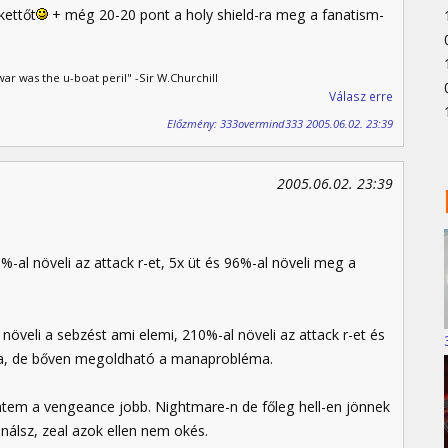
kettőt
+ még 20-20 pont a holy shield-ra meg a fanatism-
ar was the u-boat peril" -Sir W.Churchill
Válasz erre
Előzmény: 333overmind333 2005.06.02. 23:39
2005.06.02. 23:39
%-al növeli az attack r-et, 5x üt és 96%-al növeli meg a
öveli a sebzést ami elemi, 210%-al növeli az attack r-et és
mana, de bőven megoldható a manaprobléma.
tem a vengeance jobb. Nightmare-n de főleg hell-en jönnek
nálsz, zeal azok ellen nem okés.