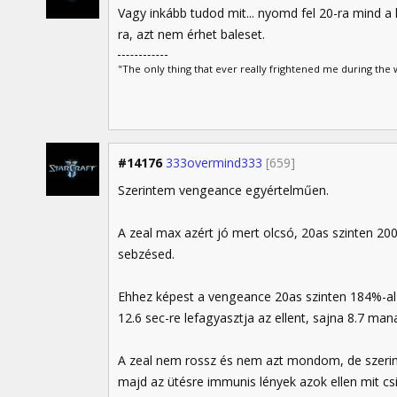
Vagy inkább tudod mit... nyomd fel 20-ra mind a 
ra, azt nem érhet baleset.
"The only thing that ever really frightened me during the w
#14176
333overmind333
[659]
Szerintem vengeance egyértelműen.
A zeal max azért jó mert olcsó, 20as szinten 200
sebzésed.
Ehhez képest a vengeance 20as szinten 184%-al n
12.6 sec-re lefagyasztja az ellent, sajna 8.7 
A zeal nem rossz és nem azt mondom, de szerin
majd az ütésre immunis lények azok ellen mit csi