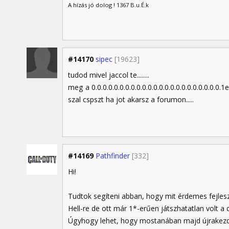
A hízás jó dolog ! 1367 B.u.É.k
#14170
sipec
[19623]
tudod mivel jaccol te........
meg a 0.0.0.0.0.0.0.0.0.0.0.0.0.0.0.0.0.0.0.0.0.0.
szal cspszt ha jot akarsz a forumon.....
#14169
Pathfinder
[332]
Hi!
Tudtok segíteni abban, hogy mit érdemes fejlesz
Hell-re de ott már 1*-erűen játszhatatlan volt a
Úgyhogy lehet, hogy mostanában majd újrakezd