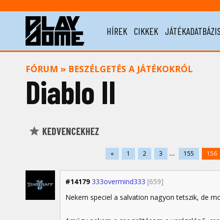
HÍREK
CIKKEK
JÁTÉKADATBÁZI
FÓRUM
»
BESZÉLGETÉS A JÁTÉKOKRÓL
Diablo II
KEDVENCEKHEZ
...
«
1
2
3
155
156
#14179
333overmind333
[659]
Nekem speciel a salvation nagyon tetszik, de m