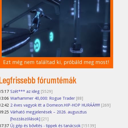
Ezt még nem találtad ki, próbáld meg most!
Legfrissebb fórumtémák
15:17
Szét*** az ideg
[5529]
13:06
Warhammer 40,000: Rogue Trader
[88]
12:42
2 éves vagyok itt a Domeon.HIP-HOP HURÁÁ!!!!!!
[269]
09:25
Várható megjelenések – 2026. augusztus
[hozzászólások]
[21]
07:37
Új gép és bővítés - tippek és tanácsok
[15139]