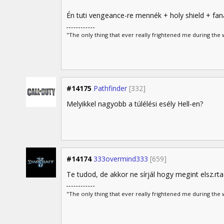
Én tuti vengeance-re mennék + holy shield + fa
"The only thing that ever really frightened me during the w
#14175
Pathfinder
[332]
Melyikkel nagyobb a túlélési esély Hell-en?
#14174
333overmind333
[659]
Te tudod, de akkor ne sírjál hogy megint elsz.rt
"The only thing that ever really frightened me during the w