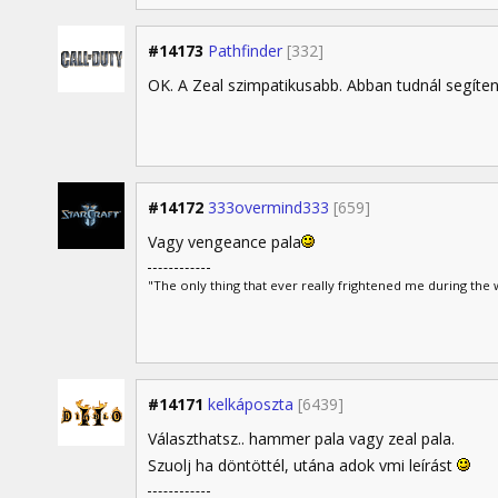
#14173
Pathfinder
[332]
OK. A Zeal szimpatikusabb. Abban tudnál segíten
#14172
333overmind333
[659]
Vagy vengeance pala
"The only thing that ever really frightened me during the w
#14171
kelkáposzta
[6439]
Választhatsz.. hammer pala vagy zeal pala.
Szuolj ha döntöttél, utána adok vmi leírást