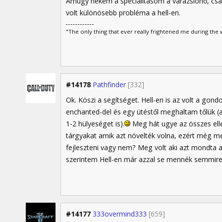
Amúgy nekem a specialitásom a varázslónő, csak
volt különösebb probléma a hell-en.
"The only thing that ever really frightened me during the w
#14178
Pathfinder
[332]
Ok. Köszi a segítséget. Hell-en is az volt a gon
enchanted-del és egy ütéstől meghaltam tőlük (
1-2 hülyeséget is).
Meg hát ugye az összes elle
tárgyakat amik azt növelték volna, ezért még 
fejleszteni vagy nem? Meg volt aki azt mondta 
szerintem Hell-en már azzal se mennék semmire.
#14177
333overmind333
[659]