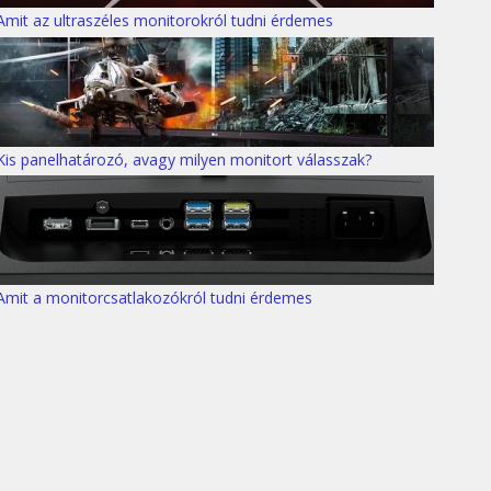
Amit az ultraszéles monitorokról tudni érdemes
Kis panelhatározó, avagy milyen monitort válasszak?
Amit a monitorcsatlakozókról tudni érdemes