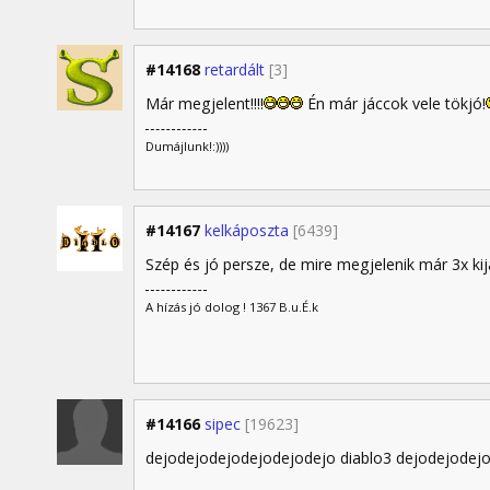
#14168
retardált
[3]
Már megjelent!!!!
Én már jáccok vele tökjó!
Dumájlunk!:))))
#14167
kelkáposzta
[6439]
Szép és jó persze, de mire megjelenik már 3x kij
A hízás jó dolog ! 1367 B.u.É.k
#14166
sipec
[19623]
dejodejodejodejodejodejo diablo3 dejodejodej