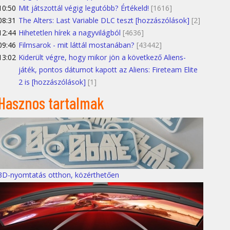
10:50
Mit játszottál végig legutóbb? Értékeld!
[1616]
08:31
The Alters: Last Variable DLC teszt [hozzászólások]
[2]
12:44
Hihetetlen hírek a nagyvilágból
[4636]
09:46
Filmsarok - mit láttál mostanában?
[43442]
13:02
Kiderült végre, hogy mikor jön a következő Aliens-
játék, pontos dátumot kapott az Aliens: Fireteam Elite
2 is [hozzászólások]
[1]
Hasznos tartalmak
3D-nyomtatás otthon, közérthetően