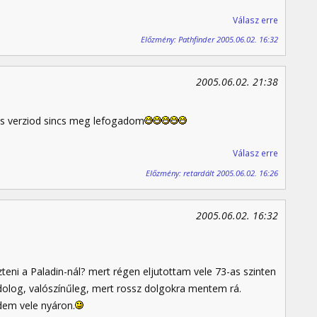
Válasz erre
Előzmény: Pathfinder 2005.06.02. 16:32
2005.06.02. 21:38
0.1es verziod sincs meg lefogadom
Válasz erre
Előzmény: retardált 2005.06.02. 16:26
2005.06.02. 16:32
teni a Paladin-nál? mert régen eljutottam vele 73-as szinten
 dolog, valószínűleg, mert rossz dolgokra mentem rá.
em vele nyáron.