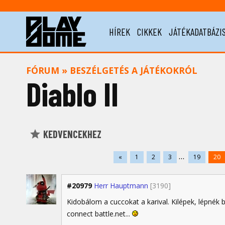
HÍREK
CIKKEK
JÁTÉKADATBÁZI
FÓRUM
»
BESZÉLGETÉS A JÁTÉKOKRÓL
Diablo II
KEDVENCEKHEZ
...
«
1
2
3
19
20
#20979
Herr Hauptmann
[3190]
Kidobálom a cuccokat a karival. Kilépek, lépnék
connect battle.net...