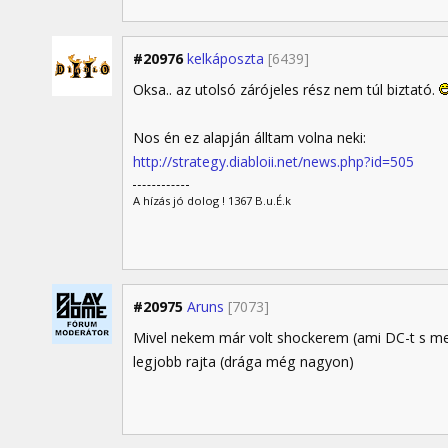
#20976
kelkáposzta
[6439]
Oksa.. az utolsó zárójeles rész nem túl biztató.
Nos én ez alapján álltam volna neki:
http://strategy.diabloii.net/news.php?id=505
A hízás jó dolog ! 1367 B.u.É.k
#20975
Aruns
[7073]
Mivel nekem már volt shockerem (ami DC-t s me
legjobb rajta (drága még nagyon)