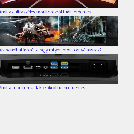
Amit az ultraszéles monitorokról tudni érdemes
Kis panelhatározó, avagy milyen monitort válasszak?
Amit a monitorcsatlakozókról tudni érdemes