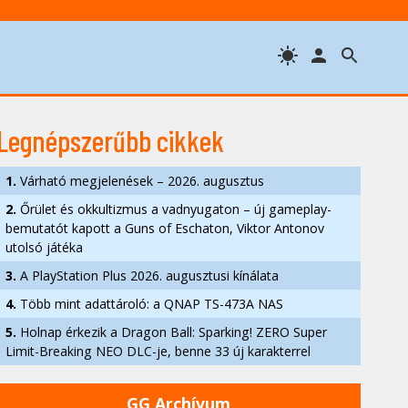
Legnépszerűbb cikkek
1.
Várható megjelenések – 2026. augusztus
2.
Őrület és okkultizmus a vadnyugaton – új gameplay-
bemutatót kapott a Guns of Eschaton, Viktor Antonov
utolsó játéka
3.
A PlayStation Plus 2026. augusztusi kínálata
4.
Több mint adattároló: a QNAP TS-473A NAS
5.
Holnap érkezik a Dragon Ball: Sparking! ZERO Super
Limit-Breaking NEO DLC-je, benne 33 új karakterrel
GG Archívum