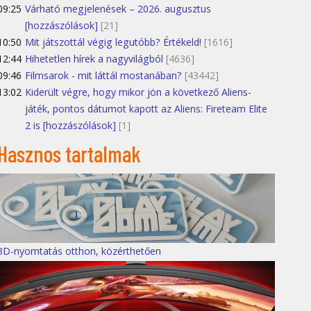
09:25
Várható megjelenések – 2026. augusztus
[hozzászólások]
[21]
10:50
Mit játszottál végig legutóbb? Értékeld!
[1616]
12:44
Hihetetlen hírek a nagyvilágból
[4636]
09:46
Filmsarok - mit láttál mostanában?
[43442]
13:02
Kiderült végre, hogy mikor jön a következő Aliens-
játék, pontos dátumot kapott az Aliens: Fireteam Elite
2 is [hozzászólások]
[1]
Hasznos tartalmak
3D-nyomtatás otthon, közérthetően