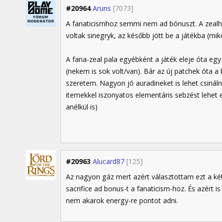
#20964
Aruns
[7073]
A fanaticismhoz semmi nem ad bónuszt. A zealho
voltak sinegryk, az később jött be a játékba (mik
A fana-zeal pala egyébként a játék eleje óta egy 
(nekem is sok volt/van). Bár az új patchek óta 
szeretem. Nagyon jó auradineket is lehet csinál
itemekkel iszonyatos elementáris sebzést lehet 
anélkül is)
#20963
Alucard87
[125]
Az nagyon gáz mert azért választottam ezt a ké
sacrifice ad bonus-t a fanaticism-hoz. És azért 
nem akarok energy-re pontot adni.