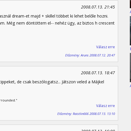
2008.07.13. 21:45
nál dream-et majd + skillel többet ki lehet belőle hozni.
hm. Még nem döntöttem el-- nehéz ügy, az biztos h crescent
Válasz erre
Előzmény: Aruns 2008.07.12. 20:47
2008.07.13. 18:47
tippeket, de csak beszólogatsz... Játszon veled a Májkel
urrounded."
Válasz erre
Előzmény: Raistlin666 2008.07.13. 13:10