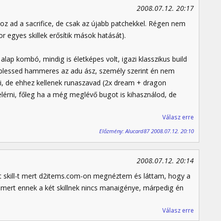
2008.07.12. 20:17
z ad a sacrifice, de csak az újabb patchekkel. Régen nem
or egyes skillek erősítik mások hatását).
alap kombó, mindig is életképes volt, igazi klasszikus build
a blessed hammeres az adu ász, személy szerint én nem
ni, de ehhez kellenek runaszavad (2x dream + dragon
elérni, főleg ha a még meglévő bugot is kihasználod, de
Válasz erre
Előzmény: Alucard87 2008.07.12. 20:10
2008.07.12. 20:14
t skill-t mert d2items.com-on megnéztem és láttam, hogy a
is mert ennek a két skillnek nincs manaigénye, márpedig én
Válasz erre