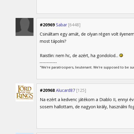
#20969
Sabar
[6448]
Csináltam egy amát, de olyan régen volt ilyenem
most tápolni?
Raistlin: nem hc, de azért, ha gondolod...
"We're paratroopers, lieutenant. We're supposed to be s
#20968
Alucard87
[125]
Na ezért a kedvenc játékom a Diablo II, ennyi év 
sosem hallottam, de nagyon király, használni fo