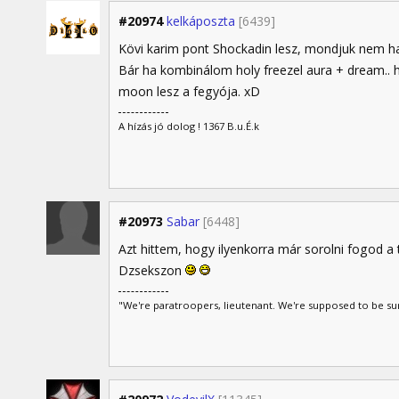
#20974
kelkáposzta
[6439]
Kövi karim pont Shockadin lesz, mondjuk nem hasz
Bár ha kombinálom holy freezel aura + dream.. 
moon lesz a fegyója. xD
A hízás jó dolog ! 1367 B.u.É.k
#20973
Sabar
[6448]
Azt hittem, hogy ilyenkorra már sorolni fogod a 
Dzsekszon
"We're paratroopers, lieutenant. We're supposed to be s