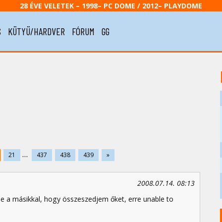
28 ÉVE VELETEK – 1998– PC DOME / 2012– PLAYDOME
S
KÜTYÜ/HARDVER
FÓRUM
GG
...
21
437
438
439
»
2008.07.14. 08:13
 be a másikkal, hogy összeszedjem őket, erre unable to