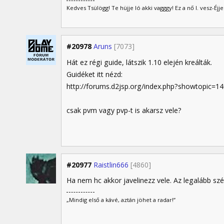
Kedves Tsülögg! Te hüjje ló akki vagggy! Ez a nő I. vesz-Éj
#20978
Aruns
[7073]
Hát ez régi guide, látszik 1.10 elején kreálták.
Guidéket itt nézd:
http://forums.d2jsp.org/index.php?showtopic=
csak pvm vagy pvp-t is akarsz vele?
#20977
Raistlin666
[4860]
Ha nem hc akkor javelinezz vele. Az legalább szé
„Mindig első a kávé, aztán jöhet a radar!”