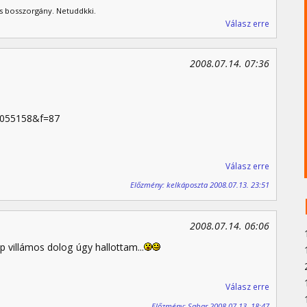
jes bosszorgány. Netuddkki.
Válasz erre
2008.07.14. 07:36
14055158&f=87
Válasz erre
Előzmény: kelkáposzta 2008.07.13. 23:51
2008.07.14. 06:06
p villámos dolog úgy hallottam...
Válasz erre
Előzmény: Sabar 2008.07.13. 18:47