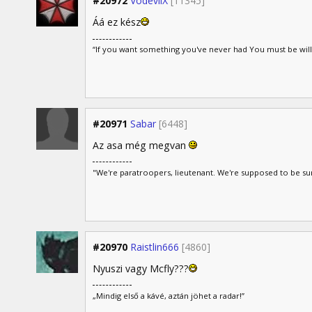
#20972
VodevilX
[11345]
Áá ez kész
“If you want something you've never had You must be wil
#20971
Sabar
[6448]
Az asa még megvan
"We're paratroopers, lieutenant. We're supposed to be s
#20970
Raistlin666
[4860]
Nyuszi vagy Mcfly???
„Mindig első a kávé, aztán jöhet a radar!”