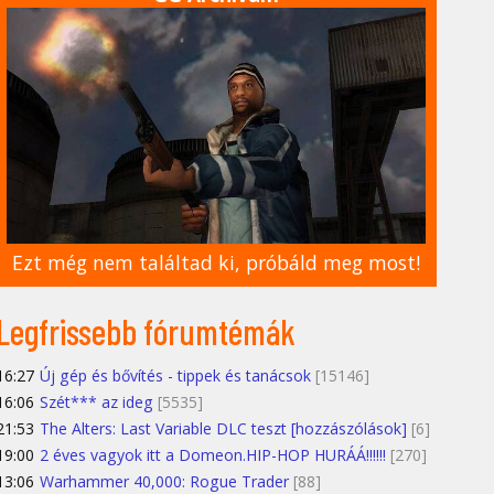
Ezt még nem találtad ki, próbáld meg most!
Legfrissebb fórumtémák
16:27
Új gép és bővítés - tippek és tanácsok
[15146]
16:06
Szét*** az ideg
[5535]
21:53
The Alters: Last Variable DLC teszt [hozzászólások]
[6]
19:00
2 éves vagyok itt a Domeon.HIP-HOP HURÁÁ!!!!!!
[270]
13:06
Warhammer 40,000: Rogue Trader
[88]