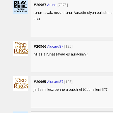
#20967
Aruns
[7073]
runaszavak, nézz utána. Auradin olyan paladin, am
etc)
#20966
Alucard87
[125]
Mi az a runaszavad és auradin???
#20965
Alucard87
[125]
Ja és mi lesz benne a patch-el több, ellenfél??