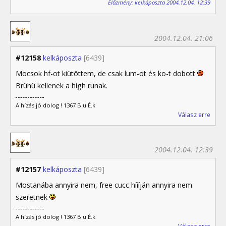
Előzmény: kelkáposzta 2004.12.04. 12:39
2004.12.04. 21:06
#12158
kelkáposzta
[6439]
Mocsok hf-ot kiütöttem, de csak lum-ot és ko-t dobott
Brühü kellenek a high runak.
A hízás jó dolog ! 1367 B.u.É.k
Válasz erre
2004.12.04. 12:39
#12157
kelkáposzta
[6439]
Mostanába annyira nem, free cucc híííján annyira nem
szeretnek
A hízás jó dolog ! 1367 B.u.É.k