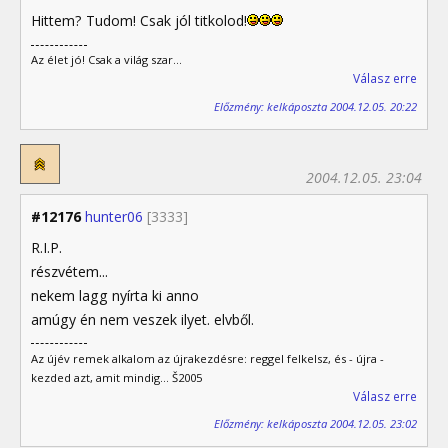
Hittem? Tudom! Csak jól titkolod!
Az élet jó! Csak a világ szar...
Válasz erre
Előzmény: kelkáposzta 2004.12.05. 20:22
2004.12.05. 23:04
#12176
hunter06
[3333]
R.I.P.
részvétem...
nekem lagg nyírta ki anno
amúgy én nem veszek ilyet. elvből.
Az újév remek alkalom az újrakezdésre: reggel felkelsz, és - újra -
kezded azt, amit mindig... Š2005
Válasz erre
Előzmény: kelkáposzta 2004.12.05. 23:02