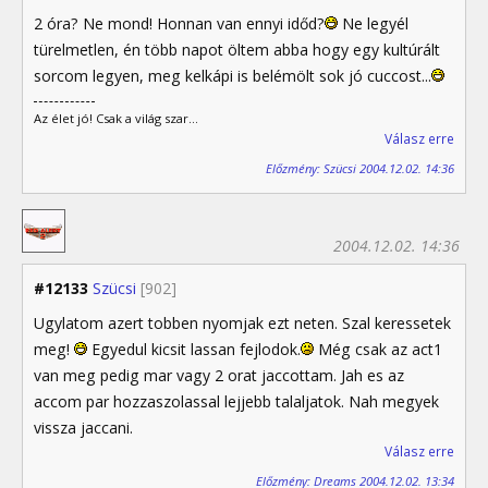
2 óra? Ne mond! Honnan van ennyi időd?
Ne legyél
türelmetlen, én több napot öltem abba hogy egy kultúrált
sorcom legyen, meg kelkápi is belémölt sok jó cuccost...
Az élet jó! Csak a világ szar...
Válasz erre
Előzmény: Szücsi 2004.12.02. 14:36
2004.12.02. 14:36
#12133
Szücsi
[902]
Ugylatom azert tobben nyomjak ezt neten. Szal keressetek
meg!
Egyedul kicsit lassan fejlodok.
Még csak az act1
van meg pedig mar vagy 2 orat jaccottam. Jah es az
accom par hozzaszolassal lejjebb talaljatok. Nah megyek
vissza jaccani.
Válasz erre
Előzmény: Dreams 2004.12.02. 13:34