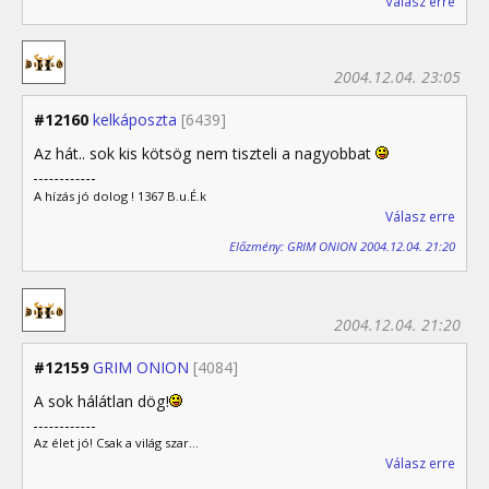
Válasz erre
2004.12.04. 23:05
#12160
kelkáposzta
[6439]
Az hát.. sok kis kötsög nem tiszteli a nagyobbat
A hízás jó dolog ! 1367 B.u.É.k
Válasz erre
Előzmény: GRIM ONION 2004.12.04. 21:20
2004.12.04. 21:20
#12159
GRIM ONION
[4084]
A sok hálátlan dög!
Az élet jó! Csak a világ szar...
Válasz erre