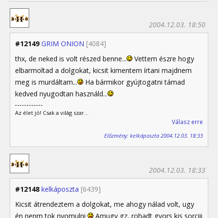
2004.12.03. 18:50
#12149
GRIM ONION
[4084]
thx, de neked is volt részed benne...
Vettem észre hogy
elbarmoltad a dolgokat, kicsit kimentem írtani majdnem
meg is murdáltam...
Ha bármikor gyújtogatni támad
kedved nyugodtan használd...
Az élet jó! Csak a világ szar...
Válasz erre
Előzmény: kelkáposzta 2004.12.03. 18:33
2004.12.03. 18:33
#12148
kelkáposzta
[6439]
Kicsit átrendeztem a dolgokat, me ahogy nálad volt, ugy
én nenm tok nyomulni
Amugy gz, rohadt gyors kis sorciii