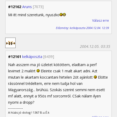
#12162
Aruns
[7073]
Mi itt mind szeretunk, nyuszko
Válasz erre
Előzmény: kelkáposzta 2004.12.04. 12:39
2004.12.05. 03:35
#12161
kelkáposzta
[6439]
Nah asszem ma jó üzletet kötöttem, eladtam a perf
levimet 2 malért
Eleinte csak 1 malt akart adni. Azt
miutan le akartam koccantani hirtelen 2öt ajánlott
Elötte
rássönnel trédeltem, erre nem tudja hol van
Magyarország... brühüü. Szokás szerint semmi nem esett
mf alatt, ennyit a 95ös mf sorcomról. CSak nálam ilyen
nyomi a dropp?
A hízás jó dolog ! 1367 B.u.É.k