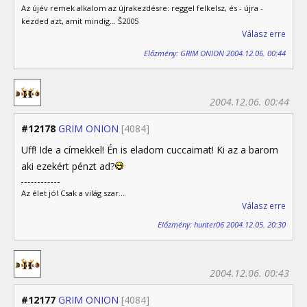
Az újév remek alkalom az újrakezdésre: reggel felkelsz, és - újra -
kezded azt, amit mindig... Š2005
Válasz erre
Előzmény: GRIM ONION 2004.12.06. 00:44
2004.12.06. 00:44
#12178
GRIM ONION
[4084]
Uff! Ide a címekkel! Én is eladom cuccaimat! Ki az a barom
aki ezekért pénzt ad?
Az élet jó! Csak a világ szar...
Válasz erre
Előzmény: hunter06 2004.12.05. 20:30
2004.12.06. 00:43
#12177
GRIM ONION
[4084]