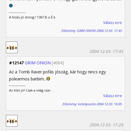
A hízás jó dolog ! 1367 B.u.É.k
Válasz erre
Előzmény: GRIM ONION 2004.12.03. 17:45
2004.12.03. 17:45
#12147
GRIM ONION
[4084]
Az a Tomb Raver pofás jószág, kár hogy nincs egy
polearmos barbim...
Az élet jó! Csak a világ szar...
Válasz erre
Előzmény: kelkáposzta 2004.12.03. 16:05
2004.12.03. 17:29