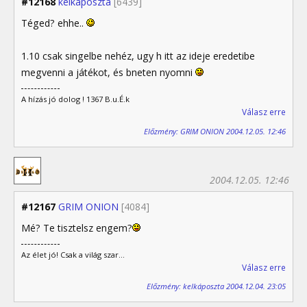
#12168
kelkáposzta
[6439]
Téged? ehhe..
1.10 csak singelbe nehéz, ugy h itt az ideje eredetibe
megvenni a játékot, és bneten nyomni
A hízás jó dolog ! 1367 B.u.É.k
Válasz erre
Előzmény: GRIM ONION 2004.12.05. 12:46
2004.12.05. 12:46
#12167
GRIM ONION
[4084]
Mé? Te tisztelsz engem?
Az élet jó! Csak a világ szar...
Válasz erre
Előzmény: kelkáposzta 2004.12.04. 23:05