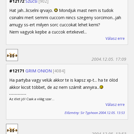
#12172
Szücsi
[902]
Hat jah...licselni qrvajo.
Mondjuk mast nem is tudok
csinalni mert semmi cuccom nincs szegeny sorcimon...jah
amugy ss-ert milyen sorc cuccokat lehet kerni?
Nem vagyok kepbe a cuccok ertekevel...
Válasz erre
2004.12.05. 17:09
#12171
GRIM ONION
[4084]
Ha partyba vagy velük akkor te is kapsz xp-t... ha te ölöd
akkor kicsit többet, de az nem számít annyira...
Az élet jó! Csak a világ szar...
Válasz erre
Előzmény: Sir Typhoon 2004.12.05. 13:53
2004.12.05. 13:53