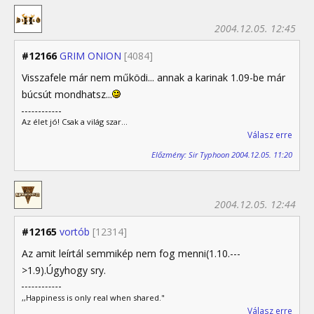
2004.12.05. 12:45
#12166
GRIM ONION
[4084]
Visszafele már nem működi... annak a karinak 1.09-be már
búcsút mondhatsz...
Az élet jó! Csak a világ szar...
Válasz erre
Előzmény: Sir Typhoon 2004.12.05. 11:20
2004.12.05. 12:44
#12165
vortób
[12314]
Az amit leírtál semmikép nem fog menni(1.10.---
>1.9).Úgyhogy sry.
,,Happiness is only real when shared."
Válasz erre