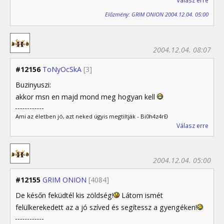
Válasz erre
Előzmény: GRIM ONION 2004.12.04. 05:00
2004.12.04. 08:07
#12156
ToNyOcSkA
[3]
Buzinyuszi:
akkor msn en majd mond meg hogyan kell
Ami az életben jó, azt neked úgyis megtiltják - Bi0h4z4rĐ
Válasz erre
2004.12.04. 05:00
#12155
GRIM ONION
[4084]
De későn feküdtél kis zöldség!
Látom ismét
felülkerekedett az a jó szíved és segítessz a gyengéken!