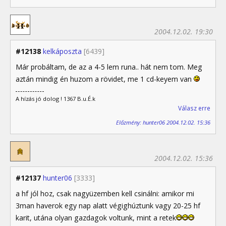
2004.12.02. 19:30
#12138
kelkáposzta
[6439]
Már probáltam, de az a 4-5 lem runa.. hát nem tom. Meg
aztán mindig én huzom a rövidet, me 1 cd-keyem van
A hízás jó dolog ! 1367 B.u.É.k
Válasz erre
Előzmény: hunter06 2004.12.02. 15:36
2004.12.02. 15:36
#12137
hunter06
[3333]
a hf jól hoz, csak nagyüzemben kell csinálni: amikor mi
3man haverok egy nap alatt végighúztunk vagy 20-25 hf
karit, utána olyan gazdagok voltunk, mint a retek