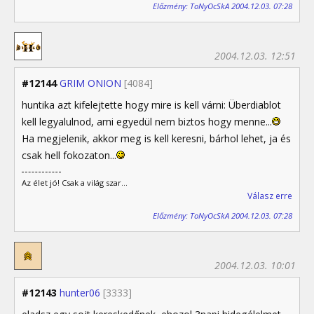
Előzmény: ToNyOcSkA 2004.12.03. 07:28
2004.12.03. 12:51
#12144
GRIM ONION
[4084]
huntika azt kifelejtette hogy mire is kell várni: Überdiablot
kell legyalulnod, ami egyedül nem biztos hogy menne...
Ha megjelenik, akkor meg is kell keresni, bárhol lehet, ja és
csak hell fokozaton...
Az élet jó! Csak a világ szar...
Válasz erre
Előzmény: ToNyOcSkA 2004.12.03. 07:28
2004.12.03. 10:01
#12143
hunter06
[3333]