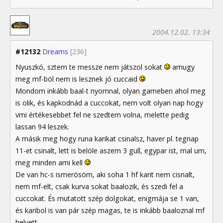
2004.12.02. 13:34
#12132
Dreams
[236]
Nyuszkó, sztem te messze nem játszol sokat
amugy
meg mf-böl nem is lesznek jó cuccaid
Mondom inkább baal-t nyomnal, olyan gameben ahol meg
is olik, és kapkodnád a cuccokat, nem volt olyan nap hogy
vmi értékesebbet fel ne szedtem volna, melette pedig
lassan 94 leszek.
A másik meg hogy runa karikat csinalsz, haver pl. tegnap
11-et csinalt, lett is belöle aszem 3 gull, egypar ist, mal um,
meg minden ami kell
De van hc-s ismerösöm, aki soha 1 hf karit nem cisnalt,
nem mf-elt, csak kurva sokat baalozik, és szedi fel a
cuccokat. És mutatott szép dolgokat, enigmája se 1 van,
és karibol is van pár szép magas, te is inkább baaloznal mf
helyett...