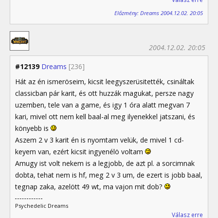
Előzmény: Dreams 2004.12.02. 20:05
2004.12.02. 20:05
#12139
Dreams
[236]
Hát az én ismeröseim, kicsit leegyszerüsitették, csináltak
classicban pár karit, és ott huzzák magukat, persze nagy
uzemben, tele van a game, és igy 1 óra alatt megvan 7
kari, mivel ott nem kell baal-al meg ilyenekkel jatszani, és
könyebb is
Aszem 2 v 3 karit én is nyomtam velük, de mivel 1 cd-
keyem van, ezért kicsit ingyenélö voltam
Amugy ist volt nekem is a legjobb, de azt pl. a sorcimnak
dobta, tehat nem is hf, meg 2 v 3 um, de ezert is jobb baal,
tegnap zaka, azelött 49 wt, ma vajon mit dob?
Psychedelic Dreams
Válasz erre