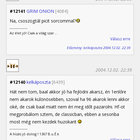
#12141
GRIM ONION
[4084]
Na, csoszogtál picit sorcommal?
Az élet jó! Csak a világ szar...
Válasz erre
Előzmény: kelkáposzta 2004.12.02. 22:39
2004.12.02. 22:39
#12140
kelkáposzta
[6439]
Hát nem tom, baal akkor jó ha fejlödni akarsz, én 1enlőre
nem akarok különösebben, szoval ha 96 akarok lenni akkor
oké, de csak baal miatt nem éri meg időt pazarolni. Hf-ot
megprobálom sztem, de classicban, ebben a sesonba
most még nem kezdek huzokarit
A hízás jó dolog ! 1367 B.u.É.k
Válasz erre