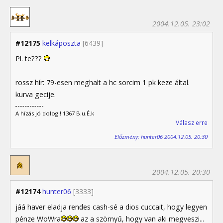
2004.12.05. 23:02
#12175
kelkáposzta
[6439]
Pl. te???
rossz hír: 79-esen meghalt a hc sorcim 1 pk keze által.
kurva gecije.
A hízás jó dolog ! 1367 B.u.É.k
Válasz erre
Előzmény: hunter06 2004.12.05. 20:30
2004.12.05. 20:30
#12174
hunter06
[3333]
jáá haver eladja rendes cash-sé a dios cuccait, hogy legyen
pénze WoWra
az a szörnyű, hogy van aki megveszi...