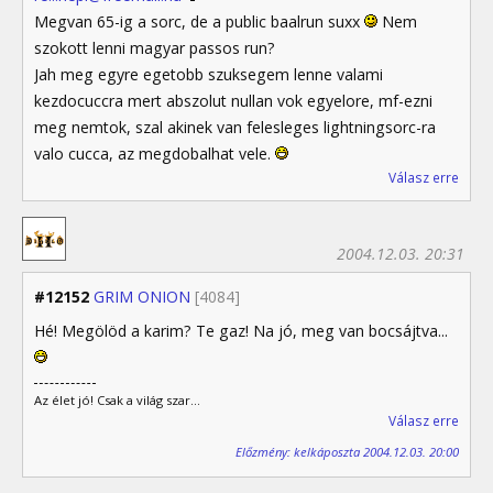
Megvan 65-ig a sorc, de a public baalrun suxx
Nem
szokott lenni magyar passos run?
Jah meg egyre egetobb szuksegem lenne valami
kezdocuccra mert abszolut nullan vok egyelore, mf-ezni
meg nemtok, szal akinek van felesleges lightningsorc-ra
valo cucca, az megdobalhat vele.
Válasz erre
2004.12.03. 20:31
#12152
GRIM ONION
[4084]
Hé! Megölöd a karim? Te gaz! Na jó, meg van bocsájtva...
Az élet jó! Csak a világ szar...
Válasz erre
Előzmény: kelkáposzta 2004.12.03. 20:00