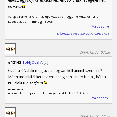
eladsz egy sojt kereskedőnek, ehozol 3napi hidegélelmet,
és vársz
Az újév remek alkalom az újrakezdésre: reggel felkelsz, és - újra -
kezded azt, amit mindig... Š2005
Válasz erre
Előzmény: ToNyOcSkA 2004.12.03. 07:28
2004.12.03. 07:28
#12142
ToNyOcSkA
[3]
Csáó all ! Valaki meg tudja hogyan kell annnit szerezni ?
Már mindenkitől kérdeztem eddig senki nem tudta , hátha
itt valaki tud segíteni
Ami az életben jó, azt neked úgyis megtiltják - Bi0h4z4rĐ
Válasz erre
2004.12.02. 22:55