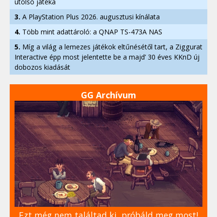
utolsó játéka
3.
A PlayStation Plus 2026. augusztusi kínálata
4.
Több mint adattároló: a QNAP TS-473A NAS
5.
Míg a világ a lemezes játékok eltűnésétől tart, a Ziggurat
Interactive épp most jelentette be a majd’ 30 éves KKnD új
dobozos kiadását
GG Archívum
Ezt még nem találtad ki, próbáld meg most!