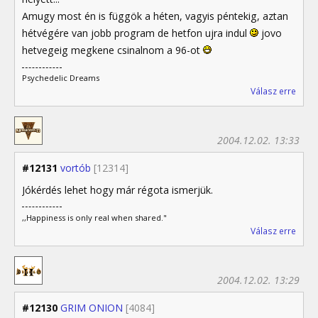
Amugy most én is függök a héten, vagyis péntekig, aztan
hétvégére van jobb program de hetfon ujra indul
jovo
hetvegeig megkene csinalnom a 96-ot
Psychedelic Dreams
Válasz erre
2004.12.02. 13:33
#12131
vortób
[12314]
Jókérdés lehet hogy már régota ismerjük.
,,Happiness is only real when shared."
Válasz erre
2004.12.02. 13:29
#12130
GRIM ONION
[4084]