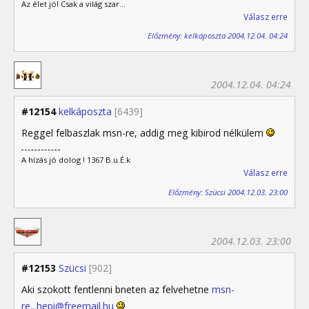
Az élet jó! Csak a világ szar...
Válasz erre
Előzmény: kelkáposzta 2004.12.04. 04:24
2004.12.04. 04:24
#12154
kelkáposzta
[6439]
Reggel felbaszlak msn-re, addig meg kibirod nélkülem
A hízás jó dolog ! 1367 B.u.É.k
Válasz erre
Előzmény: Szücsi 2004.12.03. 23:00
2004.12.03. 23:00
#12153
Szücsi
[902]
Aki szokott fentlenni bneten az felvehetne
msn-
re...hepi@freemail.hu