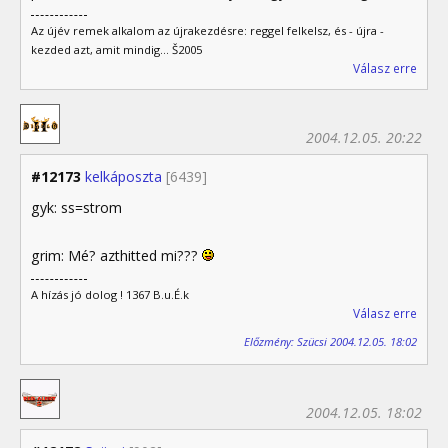
Az újév remek alkalom az újrakezdésre: reggel felkelsz, és - újra -
kezded azt, amit mindig... Š2005
Válasz erre
2004.12.05. 20:22
#12173
kelkáposzta
[6439]
gyk: ss=strom
grim: Mé? azthitted mi???
A hízás jó dolog ! 1367 B.u.É.k
Válasz erre
Előzmény: Szücsi 2004.12.05. 18:02
2004.12.05. 18:02