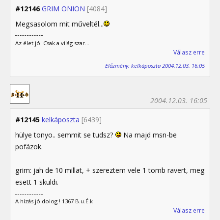
#12146
GRIM ONION
[4084]
Megsasolom mit műveltél...
Az élet jó! Csak a világ szar...
Válasz erre
Előzmény: kelkáposzta 2004.12.03. 16:05
2004.12.03. 16:05
#12145
kelkáposzta
[6439]
hülye tonyo.. semmit se tudsz?
Na majd msn-be
pofázok.
grim: jah de 10 millat, + szereztem vele 1 tomb ravert, meg
esett 1 skuldi.
A hízás jó dolog ! 1367 B.u.É.k
Válasz erre