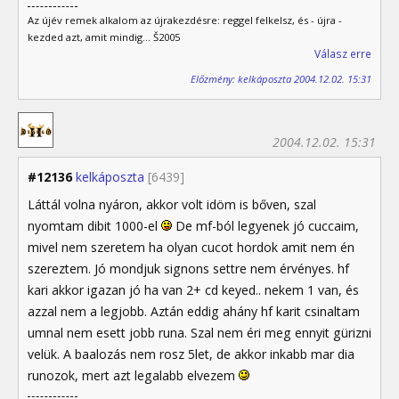
Az újév remek alkalom az újrakezdésre: reggel felkelsz, és - újra -
kezded azt, amit mindig... Š2005
Válasz erre
Előzmény: kelkáposzta 2004.12.02. 15:31
2004.12.02. 15:31
#12136
kelkáposzta
[6439]
Láttál volna nyáron, akkor volt idöm is bőven, szal
nyomtam dibit 1000-el
De mf-ból legyenek jó cuccaim,
mivel nem szeretem ha olyan cucot hordok amit nem én
szereztem. Jó mondjuk signons settre nem érvényes. hf
kari akkor igazan jó ha van 2+ cd keyed.. nekem 1 van, és
azzal nem a legjobb. Aztán eddig ahány hf karit csinaltam
umnal nem esett jobb runa. Szal nem éri meg ennyit gürizni
velük. A baalozás nem rosz 5let, de akkor inkabb mar dia
runozok, mert azt legalabb elvezem