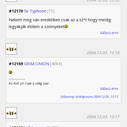
#12170
Sir Typhoon
[15]
Nekem meg van eredetiben csak az a sz*r hogy mindig
legyakják elölem a szörnyeket
Válasz erre
2004.12.05. 13:18
#12169
GRIM ONION
[4084]
Az élet jó! Csak a világ szar...
Válasz erre
Előzmény: kelkáposzta 2004.12.05. 13:17
2004.12.05. 13:17