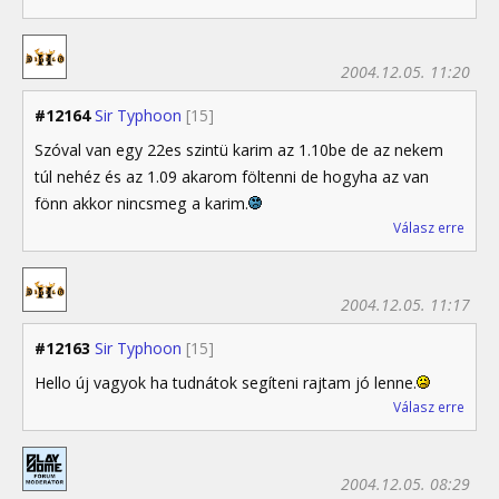
2004.12.05. 11:20
#12164
Sir Typhoon
[15]
Szóval van egy 22es szintü karim az 1.10be de az nekem
túl nehéz és az 1.09 akarom föltenni de hogyha az van
fönn akkor nincsmeg a karim.
Válasz erre
2004.12.05. 11:17
#12163
Sir Typhoon
[15]
Hello új vagyok ha tudnátok segíteni rajtam jó lenne.
Válasz erre
2004.12.05. 08:29