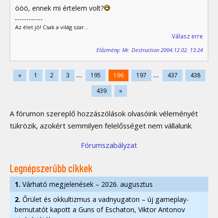
ööö, ennek mi értelem volt?
Az élet jó! Csak a világ szar...
Válasz erre
Előzmény: Mr. Destruction 2004.12.02. 13:24
...
...
«
1
2
3
195
196
197
437
438
439
»
A fórumon szereplő hozzászólások olvasóink véleményét
tükrözik, azokért semmilyen felelősséget nem vállalunk.
Fórumszabályzat
Legnépszerűbb cikkek
1.
Várható megjelenések – 2026. augusztus
2.
Őrület és okkultizmus a vadnyugaton – új gameplay-
bemutatót kapott a Guns of Eschaton, Viktor Antonov