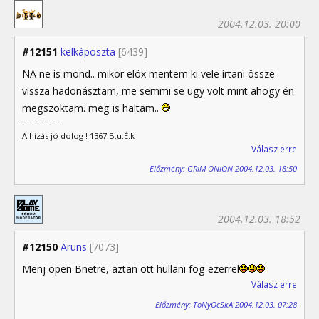
2004.12.03. 20:00
#12151
kelkáposzta
[6439]
NA ne is mond.. mikor elöx mentem ki vele írtani össze
vissza hadonásztam, me semmi se ugy volt mint ahogy én
megszoktam. meg is haltam..
A hízás jó dolog ! 1367 B.u.É.k
Válasz erre
Előzmény: GRIM ONION 2004.12.03. 18:50
2004.12.03. 18:52
#12150
Aruns
[7073]
Menj open Bnetre, aztan ott hullani fog ezerrel
Válasz erre
Előzmény: ToNyOcSkA 2004.12.03. 07:28