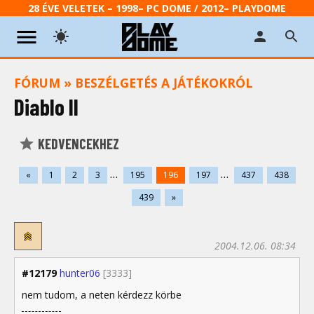
28 ÉVE VELETEK – 1998– PC DOME / 2012– PLAYDOME
FÓRUM
»
BESZÉLGETÉS A JÁTÉKOKRÓL
Diablo II
KEDVENCEKHEZ
...
...
«
1
2
3
195
196
197
437
438
439
»
2004.12.06. 08:34
#12179
hunter06
[3333]
nem tudom, a neten kérdezz körbe