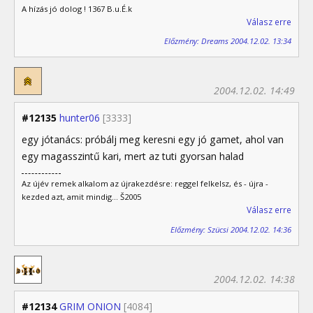
A hízás jó dolog ! 1367 B.u.É.k
Válasz erre
Előzmény: Dreams 2004.12.02. 13:34
2004.12.02. 14:49
#12135
hunter06
[3333]
egy jótanács: próbálj meg keresni egy jó gamet, ahol van
egy magasszintű kari, mert az tuti gyorsan halad
Az újév remek alkalom az újrakezdésre: reggel felkelsz, és - újra -
kezded azt, amit mindig... Š2005
Válasz erre
Előzmény: Szücsi 2004.12.02. 14:36
2004.12.02. 14:38
#12134
GRIM ONION
[4084]