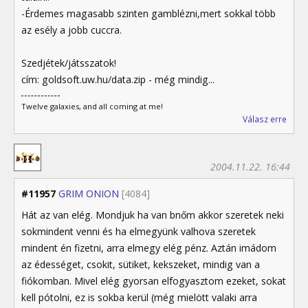
-Érdemes magasabb szinten gamblézni,mert sokkal több
az esély a jobb cuccra.
Szedjétek/játsszatok!
cím: goldsoft.uw.hu/data.zip - még mindig...
Twelve galaxies, and all coming at me!
Válasz erre
2004.11.22. 16:44
#11957
GRIM ONION
[4084]
Hát az van elég. Mondjuk ha van bnőm akkor szeretek neki
sokmindent venni és ha elmegyünk valhova szeretek
mindent én fizetni, arra elmegy elég pénz. Aztán imádom
az édességet, csokit, sütiket, kekszeket, mindig van a
fiókomban. Mivel elég gyorsan elfogyasztom ezeket, sokat
kell pótolni, ez is sokba kerül (még mielött valaki arra