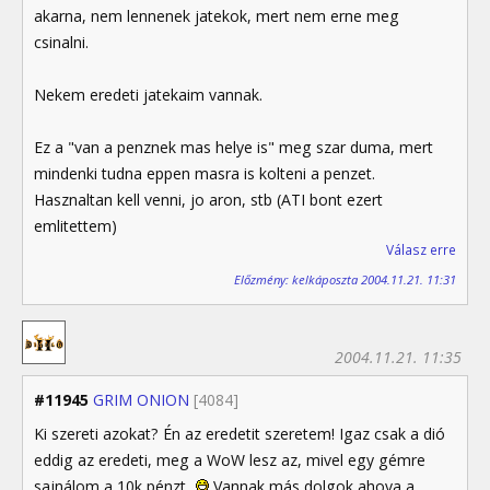
akarna, nem lennenek jatekok, mert nem erne meg
csinalni.
Nekem eredeti jatekaim vannak.
Ez a "van a penznek mas helye is" meg szar duma, mert
mindenki tudna eppen masra is kolteni a penzet.
Hasznaltan kell venni, jo aron, stb (ATI bont ezert
emlitettem)
Válasz erre
Előzmény: kelkáposzta 2004.11.21. 11:31
2004.11.21. 11:35
#11945
GRIM ONION
[4084]
Ki szereti azokat? Én az eredetit szeretem! Igaz csak a dió
eddig az eredeti, meg a WoW lesz az, mivel egy gémre
sajnálom a 10k pénzt...
Vannak más dolgok ahova a