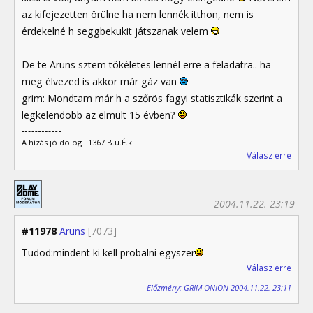
az kifejezetten örülne ha nem lennék itthon, nem is
érdekelné h seggbekukit játszanak velem
De te Aruns sztem tökéletes lennél erre a feladatra.. ha
meg élvezed is akkor már gáz van
grim: Mondtam már h a szőrös fagyi statisztikák szerint a
legkelendöbb az elmult 15 évben?
A hízás jó dolog ! 1367 B.u.É.k
Válasz erre
2004.11.22. 23:19
#11978
Aruns
[7073]
Tudod:mindent ki kell probalni egyszer
Válasz erre
Előzmény: GRIM ONION 2004.11.22. 23:11