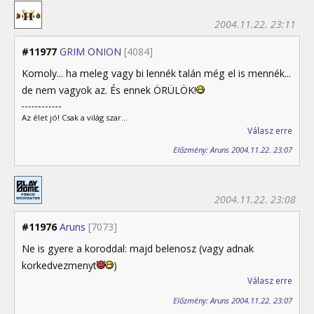
2004.11.22. 23:11
#11977
GRIM ONION
[4084]
Komoly... ha meleg vagy bi lennék talán még el is mennék...
de nem vagyok az. És ennek ÖRÜLÖK!
Az élet jó! Csak a világ szar...
Válasz erre
Előzmény: Aruns 2004.11.22. 23:07
2004.11.22. 23:08
#11976
Aruns
[7073]
Ne is gyere a koroddal: majd belenosz (vagy adnak
korkedvezmenyt
)
Válasz erre
Előzmény: Aruns 2004.11.22. 23:07