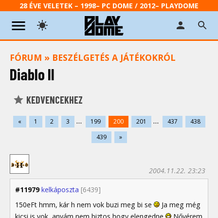
28 ÉVE VELETEK – 1998– PC DOME / 2012– PLAYDOME
FÓRUM
»
BESZÉLGETÉS A JÁTÉKOKRÓL
Diablo II
KEDVENCEKHEZ
...
...
«
1
2
3
199
200
201
437
438
439
»
2004.11.22. 23:23
#11979
kelkáposzta
[6439]
150eFt hmm, kár h nem vok buzi meg bi se
Ja meg még
kicsi is vok, anyám nem biztos hogy elengedne
Nővérem