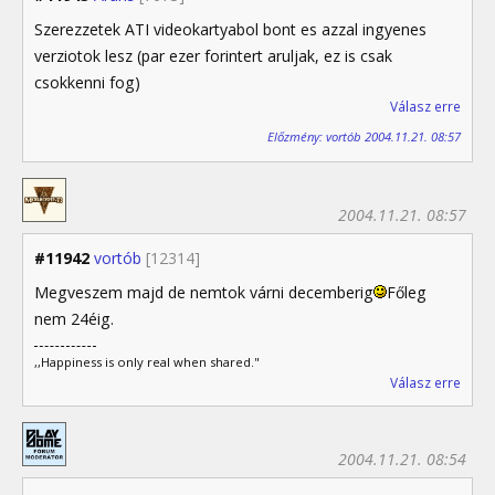
Szerezzetek ATI videokartyabol bont es azzal ingyenes
verziotok lesz (par ezer forintert aruljak, ez is csak
csokkenni fog)
Válasz erre
Előzmény: vortób 2004.11.21. 08:57
2004.11.21. 08:57
#11942
vortób
[12314]
Megveszem majd de nemtok várni decemberig
Főleg
nem 24éig.
,,Happiness is only real when shared."
Válasz erre
2004.11.21. 08:54