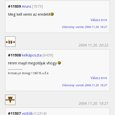
#11939
Aruns
[7073]
Meg kell venni az eredetit
Válasz erre
Előzmény: vortób 2004.11.20. 18:27
2004.11.20. 20:22
#11938
kelkáposzta
[6439]
Hmm majd megoldjuk vhogy
A hízás jó dolog ! 1367 B.u.É.k
Válasz erre
Előzmény: vortób 2004.11.20. 18:27
2004.11.20. 18:27
#11937
vortób
[12314]