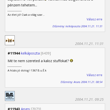
pénzem tehetem...
Az élet jó! Csak a világ szar...
Válasz erre
Előzmény: kelkáposzta 2004.11.21. 11:31
2004.11.21. 11:31
#11944
kelkáposzta
[6439]
Mé te nem szereted a kaloz stuffokat?
A hízás jó dolog ! 1367 B.u.É.k
Válasz erre
Előzmény: Aruns 2004.11.21. 08:54
2004.11.21. 09:25
#11943
Aruns
[7073]