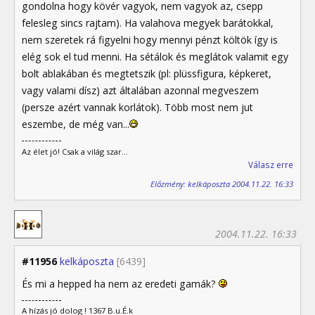
gondolna hogy kövér vagyok, nem vagyok az, csepp
felesleg sincs rajtam). Ha valahova megyek barátokkal,
nem szeretek rá figyelni hogy mennyi pénzt költök így is
elég sok el tud menni. Ha sétálok és meglátok valamit egy
bolt ablakában és megtetszik (pl: plüssfigura, képkeret,
vagy valami dísz) azt általában azonnal megveszem
(persze azért vannak korlátok). Több most nem jut
eszembe, de még van...
Az élet jó! Csak a világ szar...
Válasz erre
Előzmény: kelkáposzta 2004.11.22. 16:33
2004.11.22. 16:33
#11956
kelkáposzta
[6439]
És mi a hepped ha nem az eredeti gamák?
A hízás jó dolog ! 1367 B.u.É.k