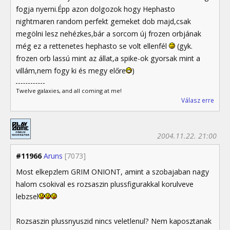
fogja nyerni.Épp azon dolgozok hogy Hephasto
nightmaren random perfekt gemeket dob majd,csak
megölni lesz nehézkes,bár a sorcom új frozen orbjának
még ez a rettenetes hephasto se volt ellenfél
(gyk.
frozen orb lassú mint az állat,a spike-ok gyorsak mint a
villám,nem fogy ki és megy előre
)
Twelve galaxies, and all coming at me!
Válasz erre
2004.11.22. 21:00
#11966
Aruns
[7073]
Most elkepzlem GRIM ONIONT, amint a szobajaban nagy
halom csokival es rozsaszin plussfigurakkal korulveve
lebzsel
Rozsaszin plussnyuszid nincs veletlenul? Nem kaposztanak