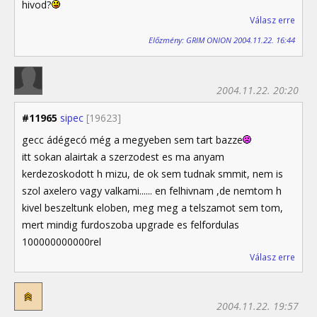
hivod?
Válasz erre
Előzmény: GRIM ONION 2004.11.22. 16:44
2004.11.22. 20:20
#11965
sipec
[19623]
gecc ádégecó még a megyeben sem tart bazze
itt sokan alairtak a szerzodest es ma anyam
kerdezoskodott h mizu, de ok sem tudnak smmit, nem is
szol axelero vagy valkami...... en felhivnam ,de nemtom h
kivel beszeltunk eloben, meg meg a telszamot sem tom,
mert mindig furdoszoba upgrade es felfordulas
100000000000rel
Válasz erre
2004.11.22. 19:57