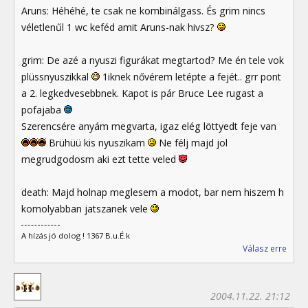
Aruns: Héhéhé, te csak ne kombinálgass. És grim nincs
véletlenűl 1 wc keféd amit Aruns-nak hivsz?
grim: De azé a nyuszi figurákat megtartod? Me én tele vok
plüssnyuszikkal
1iknek nővérem letépte a fejét.. grr pont
a 2. legkedvesebbnek. Kapot is pár Bruce Lee rugast a
pofajaba
Szerencsére anyám megvarta, igaz elég löttyedt feje van
Brühüü kis nyuszikam
Ne félj majd jol
megrudgodosm aki ezt tette veled
death: Majd holnap meglesem a modot, bar nem hiszem h
komolyabban jatszanek vele
A hízás jó dolog ! 1367 B.u.É.k
Válasz erre
2004.11.22. 21:12