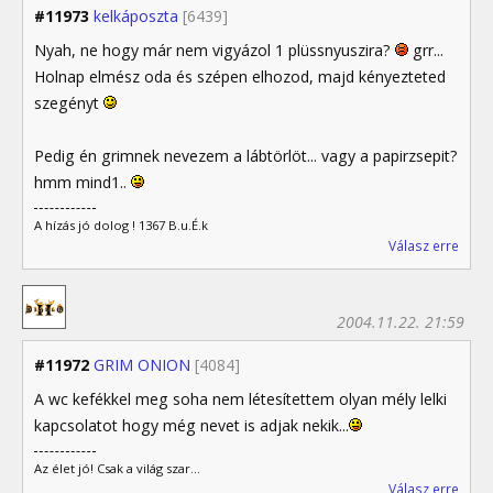
#11973
kelkáposzta
[6439]
Nyah, ne hogy már nem vigyázol 1 plüssnyuszira?
grr...
Holnap elmész oda és szépen elhozod, majd kényezteted
szegényt
Pedig én grimnek nevezem a lábtörlöt... vagy a papirzsepit?
hmm mind1..
A hízás jó dolog ! 1367 B.u.É.k
Válasz erre
2004.11.22. 21:59
#11972
GRIM ONION
[4084]
A wc kefékkel meg soha nem létesítettem olyan mély lelki
kapcsolatot hogy még nevet is adjak nekik...
Az élet jó! Csak a világ szar...
Válasz erre