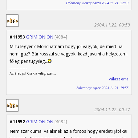
Előzmény: kelkáposzta 2004.11.21. 22:13
2004.11.22. 00:59
#11953
GRIM ONION
[4084]
Mizu legyen? Mondhatnám hogy jól vagyok, de miért ha
nem igaz? Bár rosszul se vagyok, kezd javulni a helyzetem,
főleg pénzügyileg...
Az élet jó! Csak a világ szar...
Válasz erre
Előzmény: sipec 2004.11.21. 19:55
2004.11.22. 00:57
#11952
GRIM ONION
[4084]
Nem szar duma. Valakinek az a fontos hogy eredeti játékai