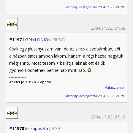
Előzmény: kelkáposzta 2004.11.22. 21:19
2004.11.22. 21:58
#11971
GRIM ONION
[4084]
Csak egy plüssnyuszim van, de az sincs a szobámban, sőt
a házban sincs amiben lakom, hanem a régi házba hagytuk
még anno. Most tesóm + barátja laknak ott és ők
gyönyörködhetnek benne nap mint nap...
Az élet jó! Csak a világ szar...
Válasz erre
Előzmény: kelkáposzta 2004.11.22. 21:19
2004.11.22. 21:19
#11970
kelkáposzta
[6439]