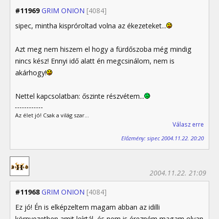
#11969
GRIM ONION
[4084]
sipec, mintha kispróroltad volna az ékezeteket...
Azt meg nem hiszem el hogy a fürdőszoba még mindig
nincs kész! Ennyi idő alatt én megcsinálom, nem is
akárhogy!
Nettel kapcsolatban: őszinte részvétem...
Az élet jó! Csak a világ szar...
Válasz erre
Előzmény: sipec 2004.11.22. 20:20
2004.11.22. 21:09
#11968
GRIM ONION
[4084]
Ez jó! Én is elképzeltem magam abban az idilli
környezetben amit leírtál, és nem is érezném magam olyan