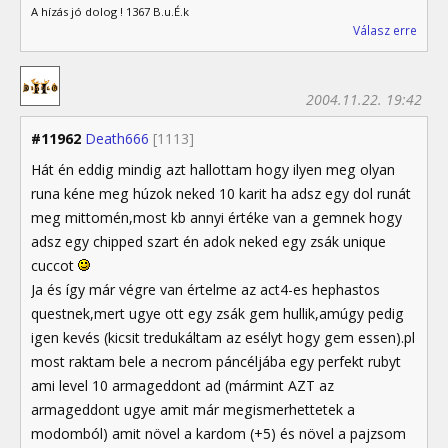
A hízás jó dolog ! 1367 B.u.É.k
Válasz erre
2004.11.22. 19:42
#11962
Death666
[1113]
Hát én eddig mindig azt hallottam hogy ilyen meg olyan
runa kéne meg húzok neked 10 karit ha adsz egy dol runát
meg mittomén,most kb annyi értéke van a gemnek hogy
adsz egy chipped szart én adok neked egy zsák unique
cuccot
Ja és így már végre van értelme az act4-es hephastos
questnek,mert ugye ott egy zsák gem hullik,amúgy pedig
igen kevés (kicsit tredukáltam az esélyt hogy gem essen).pl
most raktam bele a necrom páncéljába egy perfekt rubyt
ami level 10 armageddont ad (mármint AZT az
armageddont ugye amit már megismerhettetek a
modomból) amit növel a kardom (+5) és növel a pajzsom