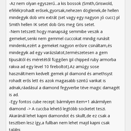
-Az nem olyan egyszerű...a kis bossok (Smith,Griswold,
efélék)rohadt erősek,gyorsak,nehezen döglenek,de hellen
mindegyik dob vmi extrát (set vagy egy nagyon jó cucc) pl
Smith hellen IK setet dob Gris meg Gris setet.
-Nem tetszett hogy manapság semmibe veszik a
gemeket,senki nem gemmel cuccokat mindig runásít
mindenki,ezért a gemeket nagyon erősre csináltam,és
mindegyik ad egy varázslatot,természetesen a gem
típusától és méretétől függően (pl chipped ruby armorba
rakva ad egy level 10 fireboltot).Az amúgy sose
használt/nem kedvelt gemek pl diamond és amethsyst
rohadt erős lett és azok magasabb szintű varikat is
adnak,ráadásul a diamond fegyverbe téve magic damagét
is ad.
-Egy fontos cube recept: bármilyen item+1 akármilyen
diamond -> A cuccba lehető legtöbb socketet teszi.
Akaránál lehet kapni diamondot és skullt,de ez csak a
tesztben lesz így,a fullban nem lehet majd kapni csak
találni.