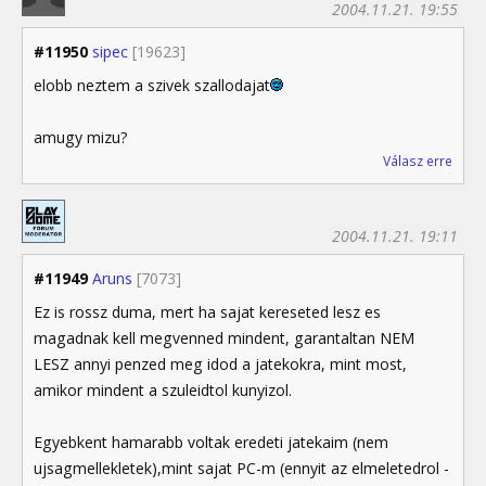
2004.11.21. 19:55
#11950
sipec
[19623]
elobb neztem a szivek szallodajat
amugy mizu?
Válasz erre
2004.11.21. 19:11
#11949
Aruns
[7073]
Ez is rossz duma, mert ha sajat kereseted lesz es
magadnak kell megvenned mindent, garantaltan NEM
LESZ annyi penzed meg idod a jatekokra, mint most,
amikor mindent a szuleidtol kunyizol.
Egyebkent hamarabb voltak eredeti jatekaim (nem
ujsagmellekletek),mint sajat PC-m (ennyit az elmeletedrol -