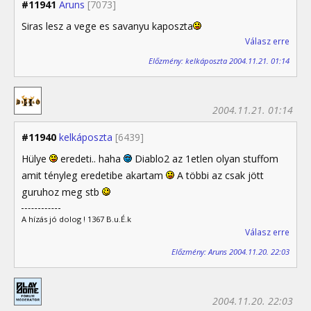
#11941
Aruns
[7073]
Siras lesz a vege es savanyu kaposzta
Válasz erre
Előzmény: kelkáposzta 2004.11.21. 01:14
2004.11.21. 01:14
#11940
kelkáposzta
[6439]
Hülye
eredeti.. haha
Diablo2 az 1etlen olyan stuffom
amit tényleg eredetibe akartam
A többi az csak jött
guruhoz meg stb
A hízás jó dolog ! 1367 B.u.É.k
Válasz erre
Előzmény: Aruns 2004.11.20. 22:03
2004.11.20. 22:03