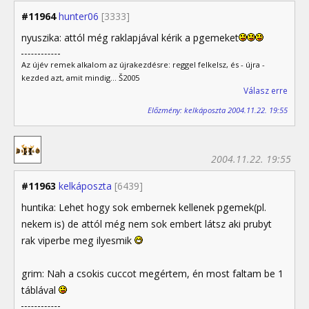
#11964
hunter06
[3333]
nyuszika: attól még raklapjával kérik a pgemeket
Az újév remek alkalom az újrakezdésre: reggel felkelsz, és - újra -
kezded azt, amit mindig... Š2005
Válasz erre
Előzmény: kelkáposzta 2004.11.22. 19:55
2004.11.22. 19:55
#11963
kelkáposzta
[6439]
huntika: Lehet hogy sok embernek kellenek pgemek(pl.
nekem is) de attól még nem sok embert látsz aki prubyt
rak viperbe meg ilyesmik
grim: Nah a csokis cuccot megértem, én most faltam be 1
táblával