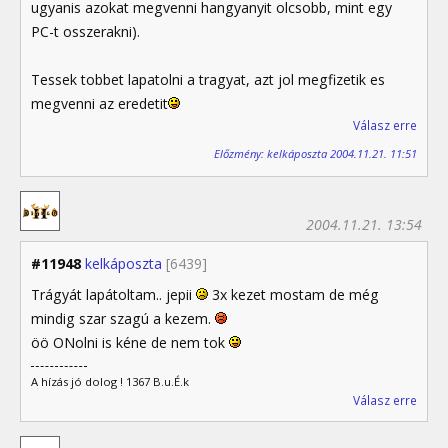
ugyanis azokat megvenni hangyanyit olcsobb, mint egy
PC-t osszerakni).
Tessek tobbet lapatolni a tragyat, azt jol megfizetik es
megvenni az eredetit
Válasz erre
Előzmény: kelkáposzta 2004.11.21. 11:51
2004.11.21. 13:54
#11948
kelkáposzta
[6439]
Trágyát lapátoltam.. jepii
3x kezet mostam de még
mindig szar szagú a kezem.
öö ONolni is kéne de nem tok
A hízás jó dolog ! 1367 B.u.É.k
Válasz erre