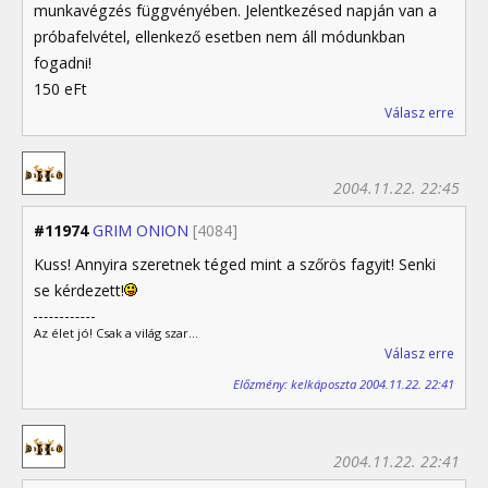
munkavégzés függvényében. Jelentkezésed napján van a
próbafelvétel, ellenkező esetben nem áll módunkban
fogadni!
150 eFt
Válasz erre
2004.11.22. 22:45
#11974
GRIM ONION
[4084]
Kuss! Annyira szeretnek téged mint a szőrös fagyit! Senki
se kérdezett!
Az élet jó! Csak a világ szar...
Válasz erre
Előzmény: kelkáposzta 2004.11.22. 22:41
2004.11.22. 22:41