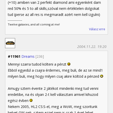
(+10) amiben van 2 perfekt diamond ami egyenként dam
red 50% és 5 to all skills,szóval nem értéktelen dolgokat
tud (perse az all res is megmaradt azért nem kell izgulni)
Twelve galaxies, and all coming at me!
Válasz erre
2004.11.22. 19:20
#11961
Dreams
[236]
Mennyi szarra tudod költeni a pénzt
Ebböl egyedül a csajra érdemes, meg buli, de az se mind1
milyen buli, meg hogy milyen csaj akire költöd a pénzed
Amugy sztem évente 2 játékot mindenki meg tud venni
eredetibe, na és olyan 2-t kell választani amivel kihuzod
egész évben
Nekem 2005, HL2 CS:S-el, meg a WoW, meg szoritunk
helyet GW-nek, sztem ezzel nem is csak 1 évet lehet