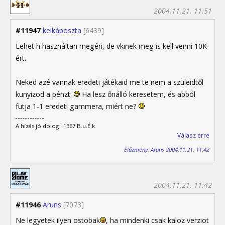
2004.11.21. 11:51
#11947
kelkáposzta
[6439]
Lehet h használtan megéri, de vkinek meg is kell venni 10K-
ért.
Neked azé vannak eredeti játékaid me te nem a szüleidtől
kunyizod a pénzt.
Ha lesz őnálló keresetem, és abból
futja 1-1 eredeti gammera, miért ne?
A hízás jó dolog ! 1367 B.u.É.k
Válasz erre
Előzmény: Aruns 2004.11.21. 11:42
2004.11.21. 11:42
#11946
Aruns
[7073]
Ne legyetek ilyen ostobak
, ha mindenki csak kaloz verziot