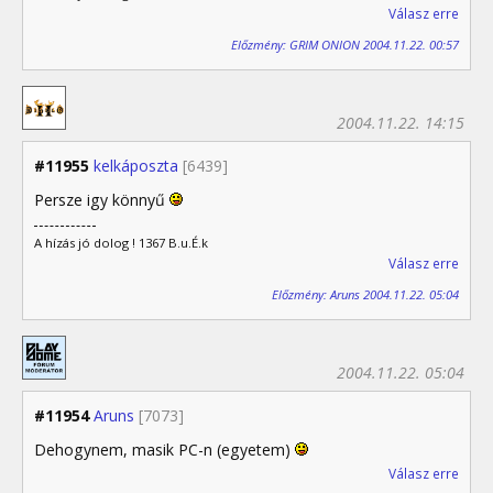
Válasz erre
Előzmény: GRIM ONION 2004.11.22. 00:57
2004.11.22. 14:15
#11955
kelkáposzta
[6439]
Persze igy könnyű
A hízás jó dolog ! 1367 B.u.É.k
Válasz erre
Előzmény: Aruns 2004.11.22. 05:04
2004.11.22. 05:04
#11954
Aruns
[7073]
Dehogynem, masik PC-n (egyetem)
Válasz erre