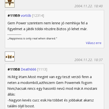
2004.11.22. 18:40
#11959
vortób
[12314]
Gem Power szerintem nem lenne jó nemhívja fel a
figyelmet a játék többi részére.Biztos jó lehet már.
,,Happiness is only real when shared."
Válasz erre
2004.11.22. 18:37
#11958
Death666
[1113]
Hi.Rég írtam.Most megint van egy teszt verzió fenn a
neten a modomból,azthiszem Gem Powernek fogom
hívni,hacsak nincs egy hasonló nevű mod már.A mostani
állás:
-Nagyon kevés cucc esik.Ha többet és jobbakat akarsz
találni öljél bosst.