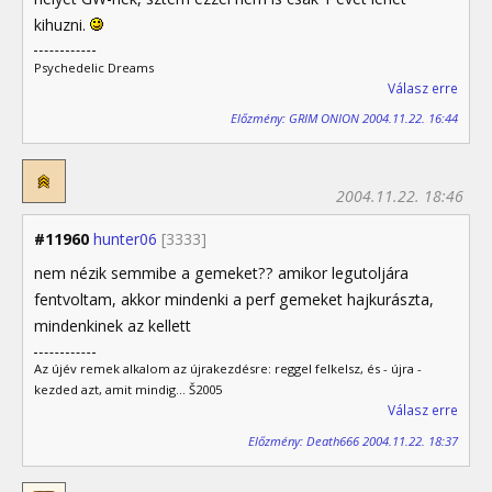
kihuzni.
Psychedelic Dreams
Válasz erre
Előzmény: GRIM ONION 2004.11.22. 16:44
2004.11.22. 18:46
#11960
hunter06
[3333]
nem nézik semmibe a gemeket?? amikor legutoljára
fentvoltam, akkor mindenki a perf gemeket hajkurászta,
mindenkinek az kellett
Az újév remek alkalom az újrakezdésre: reggel felkelsz, és - újra -
kezded azt, amit mindig... Š2005
Válasz erre
Előzmény: Death666 2004.11.22. 18:37