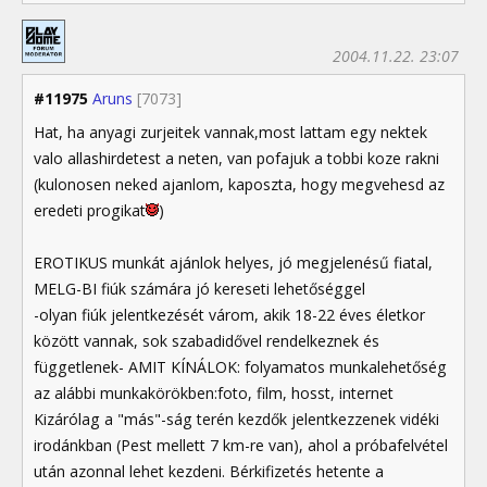
2004.11.22. 23:07
#11975
Aruns
[7073]
Hat, ha anyagi zurjeitek vannak,most lattam egy nektek
valo allashirdetest a neten, van pofajuk a tobbi koze rakni
(kulonosen neked ajanlom, kaposzta, hogy megvehesd az
eredeti progikat
)
EROTIKUS munkát ajánlok helyes, jó megjelenésű fiatal,
MELG-BI fiúk számára jó kereseti lehetőséggel
-olyan fiúk jelentkezését várom, akik 18-22 éves életkor
között vannak, sok szabadidővel rendelkeznek és
függetlenek- AMIT KÍNÁLOK: folyamatos munkalehetőség
az alábbi munkakörökben:foto, film, hosst, internet
Kizárólag a "más"-ság terén kezdők jelentkezzenek vidéki
irodánkban (Pest mellett 7 km-re van), ahol a próbafelvétel
után azonnal lehet kezdeni. Bérkifizetés hetente a