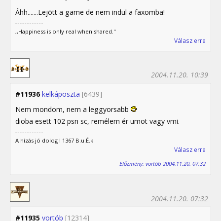
Áhh.......Lejött a game de nem indul a faxomba!
,,Happiness is only real when shared."
Válasz erre
2004.11.20. 10:39
#11936
kelkáposzta
[6439]
Nem mondom, nem a leggyorsabb
dioba esett 102 psn sc, remélem ér umot vagy vmi.
A hízás jó dolog ! 1367 B.u.É.k
Válasz erre
Előzmény: vortób 2004.11.20. 07:32
2004.11.20. 07:32
#11935
vortób
[12314]