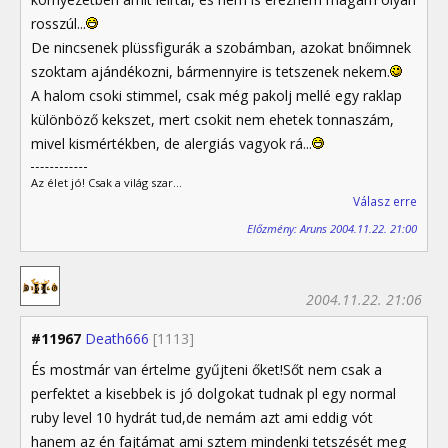
rosszúl...
De nincsenek plüssfigurák a szobámban, azokat bnőimnek
szoktam ajándékozni, bármennyire is tetszenek nekem.
A halom csoki stimmel, csak még pakolj mellé egy raklap
különböző kekszet, mert csokit nem ehetek tonnaszám,
mivel kismértékben, de alergiás vagyok rá...
Az élet jó! Csak a világ szar...
Válasz erre
Előzmény: Aruns 2004.11.22. 21:00
2004.11.22. 21:06
#11967
Death666
[1113]
És mostmár van értelme gyűjteni őket!Sőt nem csak a
perfektet a kisebbek is jó dolgokat tudnak pl egy normal
ruby level 10 hydrát tud,de nemám azt ami eddig vót
hanem az én fajtámat ami sztem mindenki tetszését meg