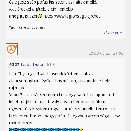
és egész szép pofás kis sztorit csináltak mellé.
Akit érdekel a játék, a cím lentebb.
(meg itt is azért
http://www.legionsaga.cjb.net)
Takin' care of business
Válasz erre
2003.06.25. 21:08
#227
Torda Duran
[619]
Laa-Chy: a grafikai chipsetek közt én csak az
alapcsomagban lévőket használom, viszont bele-bele
rajzolok.
Yuber7: ezt már szeretem!Lesz egy saját honlapom, ott
lehet majd letölteni, tavaly november óta csinálom,
egyszer újrakezdtem, egy csomót szüneteltettem.A címe
titok, mert baromi nagy poén, és egyben arcon vágás lesz
már a cím is.