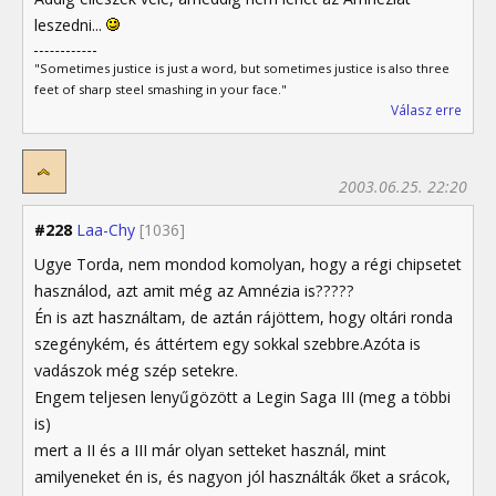
leszedni...
"Sometimes justice is just a word, but sometimes justice is also three
feet of sharp steel smashing in your face."
Válasz erre
2003.06.25. 22:20
#228
Laa-Chy
[1036]
Ugye Torda, nem mondod komolyan, hogy a régi chipsetet
használod, azt amit még az Amnézia is?????
Én is azt használtam, de aztán rájöttem, hogy oltári ronda
szegénykém, és áttértem egy sokkal szebbre.Azóta is
vadászok még szép setekre.
Engem teljesen lenyűgözött a Legin Saga III (meg a többi
is)
mert a II és a III már olyan setteket használ, mint
amilyeneket én is, és nagyon jól használták őket a srácok,