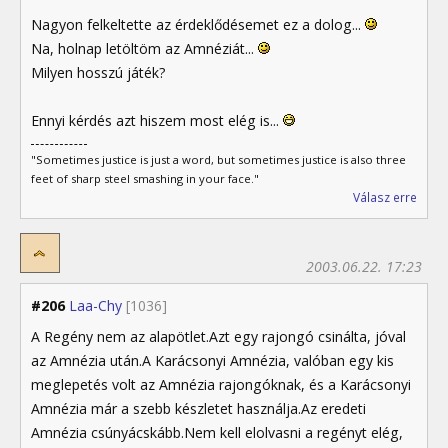
Nagyon felkeltette az érdeklődésemet ez a dolog...
Na, holnap letöltöm az Amnéziát...
Milyen hosszú játék?
Ennyi kérdés azt hiszem most elég is...
"Sometimes justice is just a word, but sometimes justice is also three
feet of sharp steel smashing in your face."
Válasz erre
2003.06.22. 17:23
#206
Laa-Chy
[1036]
A Regény nem az alapötlet.Azt egy rajongó csinálta, jóval
az Amnézia után.A Karácsonyi Amnézia, valóban egy kis
meglepetés volt az Amnézia rajongóknak, és a Karácsonyi
Amnézia már a szebb készletet használja.Az eredeti
Amnézia csúnyácskább.Nem kell elolvasni a regényt elég,