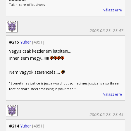
Takin' care of business
Válasz erre
2003.06.23. 23:47
#215
Yuber
[4851]
Vagyis csak kezdeném letölteni....
Innen sem megy....!!!!!
Nem vagyok szerencsés.....
"Sometimes justice is just a word, but sometimes justice is also three
feet of sharp steel smashing in your face."
Válasz erre
2003.06.23. 23:45
#214
Yuber
[4851]