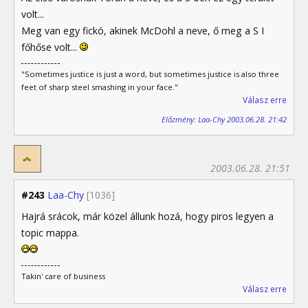
volt...
Meg van egy fickó, akinek McDohl a neve, ő meg a S I
főhőse volt...
"Sometimes justice is just a word, but sometimes justice is also three
feet of sharp steel smashing in your face."
Válasz erre
Előzmény: Laa-Chy 2003.06.28. 21:42
2003.06.28. 21:51
#243
Laa-Chy
[1036]
Hajrá srácok, már közel állunk hozá, hogy piros legyen a
topic mappa.
Takin' care of business
Válasz erre