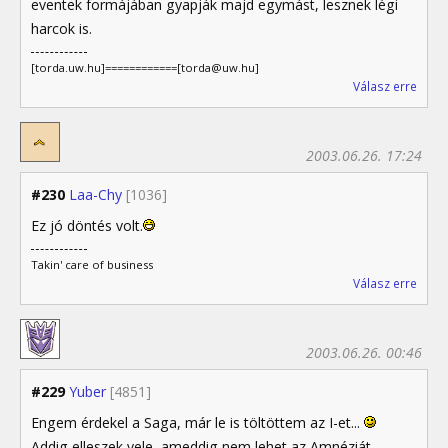
eventek formájában gyapják majd egymást, lesznek légi
harcok is.
[torda.uw.hu]============[torda@uw.hu]
Válasz erre
2003.06.26. 17:24
#230
Laa-Chy
[1036]
Ez jó döntés volt.
Takin' care of business
Válasz erre
2003.06.26. 00:46
#229
Yuber
[4851]
Engem érdekel a Saga, már le is töltöttem az I-et...
Addig elleszek vele, ameddig nem lehet az Amnéziát