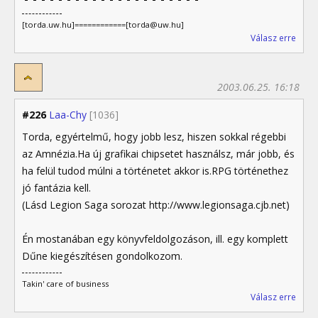
[torda.uw.hu]============[torda@uw.hu]
Válasz erre
2003.06.25. 16:18
#226
Laa-Chy
[1036]
Torda, egyértelmű, hogy jobb lesz, hiszen sokkal régebbi
az Amnézia.Ha új grafikai chipsetet használsz, már jobb, és
ha felül tudod múlni a történetet akkor is.RPG történethez
jó fantázia kell.
(Lásd Legion Saga sorozat http://www.legionsaga.cjb.net)
Én mostanában egy könyvfeldolgozáson, ill. egy komplett
Dűne kiegészítésen gondolkozom.
Takin' care of business
Válasz erre