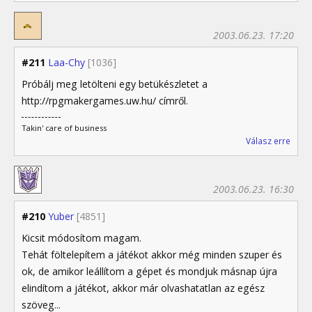
2003.06.23. 17:20
#211
Laa-Chy
[1036]
Próbálj meg letölteni egy betükészletet a
http://rpgmakergames.uw.hu/ címről.
Takin' care of business
Válasz erre
2003.06.23. 16:30
#210
Yuber
[4851]
Kicsit módosítom magam.
Tehát föltelepítem a játékot akkor még minden szuper és
ok, de amikor leállítom a gépet és mondjuk másnap újra
elindítom a játékot, akkor már olvashatatlan az egész
szöveg...