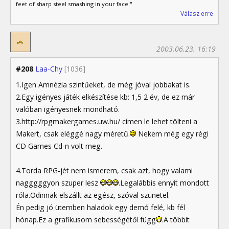
feet of sharp steel smashing in your face."
Válasz erre
2003.06.23. 16:19
#208
Laa-Chy
[1036]
1.Igen Amnézia szintűeket, de még jóval jobbakat is.
2.Egy igényes játék elkészítése kb: 1,5 2 év, de ez már
valóban igényesnek mondható.
3.http://rpgmakergames.uw.hu/ címen le lehet tölteni a
Makert, csak eléggé nagy méretű.
Nekem még egy régi
CD Games Cd-n volt meg.
4.Torda RPG-jét nem ismerem, csak azt, hogy valami
nagggggyon szuper lesz
.Legalábbis ennyit mondott
róla.Odinnak elszállt az egész, szóval szünetel.
Én pedig jó ütemben haladok egy demó felé, kb fél
hónap.Ez a grafikusom sebességétől függ
.A többit