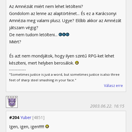
Az Amnéziát miért nem lehet letölteni?
Gondolom az lenne az alaptörténet... És ez a Karácsonyi
Amnézia meg valami plusz. Ugye? Előbb akkor az Amnézát
játszam végig?
De nem tudom letölteni...
Miért?
És azt nem mondjátok, hogy ilyen szintű RPG-ket lehet
készíteni, mert helyben berosálok.
"Sometimes justice is just a word, but sometimes justice is also three
feet of sharp steel smashing in your face."
Válasz erre
2003.06.22. 16:15
#204
Yuber
[4851]
Igen, igen, igen!!!!!!