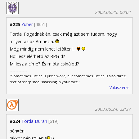
2003.06.25. 00:04
#225
Yuber
[4851]
Torda: Fogadnék én, csak még azt sem tudom, hogy
milyen az az Amnézia.
Még mindig nem lehet letölteni...
Hol lesz elérhető az RPG-d?
Mi lesz a címe? És mióta csinálod?
"Sometimes justice is just a word, but sometimes justice is also three
feet of sharp steel smashing in your face."
Válasz erre
2003.06.24. 22:37
#224
Torda Duran
[619]
pén=én
(akkor pénisz=énis
?)