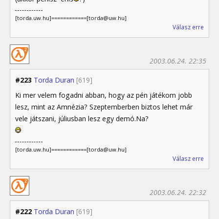
[torda.uw.hu]============[torda@uw.hu]
Válasz erre
2003.06.24. 22:35
#223
Torda Duran
[619]
Ki mer velem fogadni abban, hogy az pén játékom jobb
lesz, mint az Amnézia? Szeptemberben biztos lehet már
vele játszani, júliusban lesz egy demó.Na?
[torda.uw.hu]============[torda@uw.hu]
Válasz erre
2003.06.24. 22:32
#222
Torda Duran
[619]