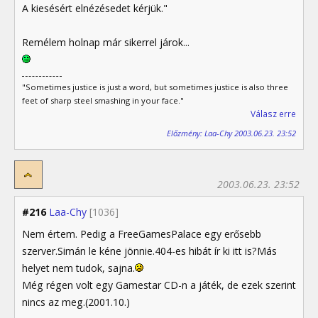
A kiesésért elnézésedet kérjük."
Remélem holnap már sikerrel járok...
"Sometimes justice is just a word, but sometimes justice is also three
feet of sharp steel smashing in your face."
Válasz erre
Előzmény: Laa-Chy 2003.06.23. 23:52
2003.06.23. 23:52
#216
Laa-Chy
[1036]
Nem értem. Pedig a FreeGamesPalace egy erősebb
szerver.Simán le kéne jönnie.404-es hibát ír ki itt is?Más
helyet nem tudok, sajna.
Még régen volt egy Gamestar CD-n a játék, de ezek szerint
nincs az meg.(2001.10.)