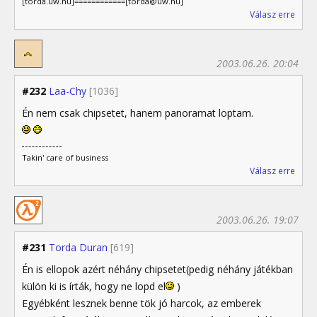
[torda.uw.hu]============[torda@uw.hu]
Válasz erre
2003.06.26. 20:04
#232
Laa-Chy
[1036]
Én nem csak chipsetet, hanem panoramat loptam.
Takin' care of business
Válasz erre
2003.06.26. 19:07
#231
Torda Duran
[619]
Én is ellopok azért néhány chipsetet(pedig néhány játékban
külön ki is írták, hogy ne lopd el
)
Egyébként lesznek benne tök jó harcok, az emberek