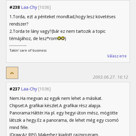
#238
Laa-Chy
[1036]
1.Torda, ezt a pénteket mondtad,hogy lesz követéses
rendszer?
2.Torda te lány vagy?(bár ez nem tartozik a topic
témájához, de lesz*rom
)
Takin' care of business
Válasz erre
2003.06.27. 16:12
#237
Laa-Chy
[1036]
Nem.Ha megvan az egyik nem lehet a másikat.
Chipset:A grafikai készlet.A grafikai rész alapja.
Panorama:Háttér.Ha pl. egy hegyi úton mész, mögötte
látszik a hegy.Ez a panorama, de lehet még egy csomó
mind féle.
IDraw:Az RPG Makerhez kiadott rajzprogram.