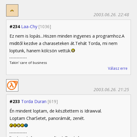
2003.06.26. 22:48
#234
Laa-Chy
[1036]
Ez nem is lopás...Hiszen minden ingyenes a programhoz.A
miditől kezdve a charaseteken át.Tehát Torda, mi nem
loptunk, hanem kölcsön vettük.
Takin' care of business
Válasz erre
2003.06.26. 21:25
#233
Torda Duran
[619]
Én mindent loptam, de készítettem is Idrawval.
Loptam CharSetet, panorámát, zenét.