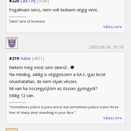
#220
Laa-Chy
[1036]
Fogalmam sincs, nem volt kedvem végig vinni...
Takin' care of business
Válasz erre
2003.06.24. 16:16
#219
Yuber
[4851]
Nekem még most sem sikerűl...
Na mindeg, addig is végigviszem a KA-t, igaz kicsit
olvashatatlan, de nem olyan vészes.
Mi van ha összegyűjtöm az összes gyöngyöt?
Eddig 12 van.
"Sometimes justice is just a word, but sometimes justice is also three
feet of sharp steel smashing in your face."
Válasz erre