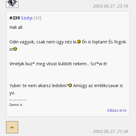
2003.06.27. 23:16
#239
Szutyi
[42]
Hali all.
Odin vagyok, csak nem úgy néz ki.
Én is loptam! És fogok
is!
Vmelyik buz* meg vírust küldött nekem... Scr*w it!
Yuber: te nem akarsz ledobni?
Amúgy az emlékcsavar is
yo.
Damn it.
Válasz erre
2003.06.27. 21:38