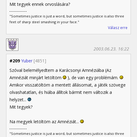
Mit tegyek ennek orvoslására?
"Sometimes justice is just a word, but sometimes justice is also three
feet of sharp steel smashing in your face."
Válasz erre
2003.06.23. 16:22
#209
Yuber
[4851]
Szóval belemélyedtem a Karácsonyi Amnéziába (Az
Amnéziát minjárt letöltöm
), de van egy problémám.
Amikor visszatöltöm a mentett állásomat, a játék szövege
olvashatatlan, és hiába állítok bármit nem változik a
helyzet...
Mit tegyek?
Na megyek letöltöm az Amnéziát...
"Sometimes justice is just a word, but sometimes justice is also three