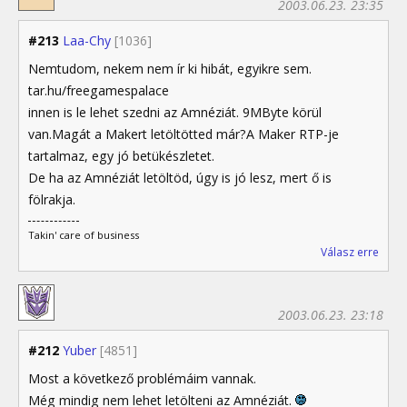
2003.06.23. 23:35
#213
Laa-Chy
[1036]
Nemtudom, nekem nem ír ki hibát, egyikre sem.
tar.hu/freegamespalace
innen is le lehet szedni az Amnéziát. 9MByte körül
van.Magát a Makert letöltötted már?A Maker RTP-je
tartalmaz, egy jó betükészletet.
De ha az Amnéziát letöltöd, úgy is jó lesz, mert ő is
fölrakja.
Takin' care of business
Válasz erre
2003.06.23. 23:18
#212
Yuber
[4851]
Most a következő problémáim vannak.
Még mindig nem lehet letölteni az Amnéziát.