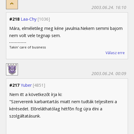
2003.06.24. 16:10
#218
Laa-Chy
[1036]
Mára, elméletileg meg kéne javulnia.Nekem semmi bajom
nem volt vele tegnap sem.
Takin' care of business
Válasz erre
2003.06.24. 00:09
#217
Yuber
[4851]
Nem itt a következőt írja ki:
"Szervereink karbantartás miatt nem tudták teljesíteni a
kérésedet. Elõreláthatólag hétfõn fog újra élni a
szolgáltatásunk.