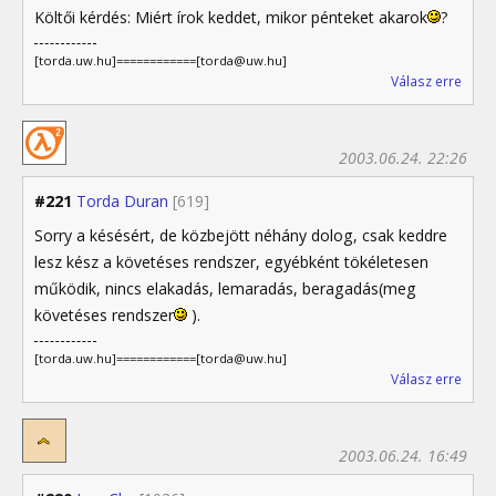
Költői kérdés: Miért írok keddet, mikor pénteket akarok
?
[torda.uw.hu]============[torda@uw.hu]
Válasz erre
2003.06.24. 22:26
#221
Torda Duran
[619]
Sorry a késésért, de közbejött néhány dolog, csak keddre
lesz kész a követéses rendszer, egyébként tökéletesen
működik, nincs elakadás, lemaradás, beragadás(meg
követéses rendszer
).
[torda.uw.hu]============[torda@uw.hu]
Válasz erre
2003.06.24. 16:49