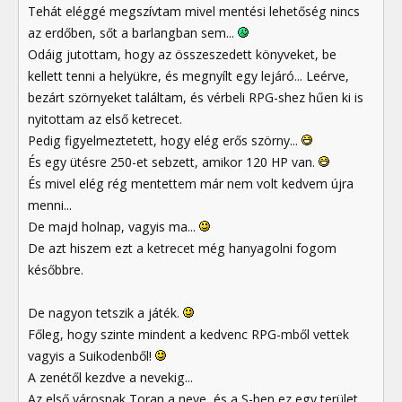
Tehát eléggé megszívtam mivel mentési lehetőség nincs
az erdőben, sőt a barlangban sem...
Odáig jutottam, hogy az összeszedett könyveket, be
kellett tenni a helyükre, és megnyílt egy lejáró... Leérve,
bezárt szörnyeket találtam, és vérbeli RPG-shez hűen ki is
nyitottam az első ketrecet.
Pedig figyelmeztetett, hogy elég erős szörny...
És egy ütésre 250-et sebzett, amikor 120 HP van.
És mivel elég rég mentettem már nem volt kedvem újra
menni...
De majd holnap, vagyis ma...
De azt hiszem ezt a ketrecet még hanyagolni fogom
későbbre.
De nagyon tetszik a játék.
Főleg, hogy szinte mindent a kedvenc RPG-mből vettek
vagyis a Suikodenből!
A zenétől kezdve a nevekig...
Az első városnak Toran a neve, és a S-ben ez egy terület