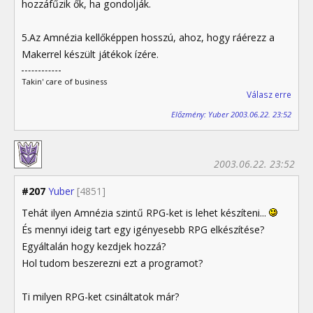
hozzáfűzik ők, ha gondolják.
5.Az Amnézia kellőképpen hosszú, ahoz, hogy ráérezz a
Makerrel készült játékok ízére.
Takin' care of business
Válasz erre
Előzmény: Yuber 2003.06.22. 23:52
2003.06.22. 23:52
#207
Yuber
[4851]
Tehát ilyen Amnézia szintű RPG-ket is lehet készíteni...
És mennyi ideig tart egy igényesebb RPG elkészítése?
Egyáltalán hogy kezdjek hozzá?
Hol tudom beszerezni ezt a programot?
Ti milyen RPG-ket csináltatok már?