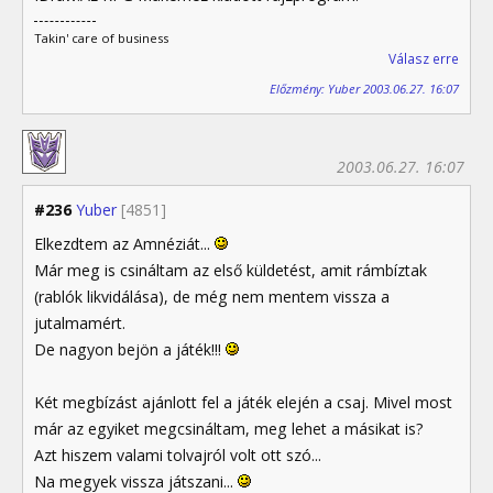
Takin' care of business
Válasz erre
Előzmény: Yuber 2003.06.27. 16:07
2003.06.27. 16:07
#236
Yuber
[4851]
Elkezdtem az Amnéziát...
Már meg is csináltam az első küldetést, amit rámbíztak
(rablók likvidálása), de még nem mentem vissza a
jutalmamért.
De nagyon bejön a játék!!!
Két megbízást ajánlott fel a játék elején a csaj. Mivel most
már az egyiket megcsináltam, meg lehet a másikat is?
Azt hiszem valami tolvajról volt ott szó...
Na megyek vissza játszani...