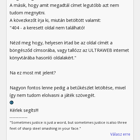
A másik, hogy amit megadtál címet legutóbb azt nem
tudom megnyitni.
A kövezkezőt írja ki, miután betöltött valamit:
"404 - a keresett oldal nem található!
Nézd meg hogy, helyesen írtad be az oldal címét a
böngésződ címsorába, vagy tallózz az ULTRAWEB internet
könyvtárába hasonló oldalakért."
Na ez most mit jelent?
Nagyon fontos lenne pedig a betűkészlet letöltése, mivel
így nem tudom elolvasni a játék szövegét.
Kérlek segíts!!!
"Sometimes justice is just a word, but sometimes justice is also three
feet of sharp steel smashing in your face."
Válasz erre