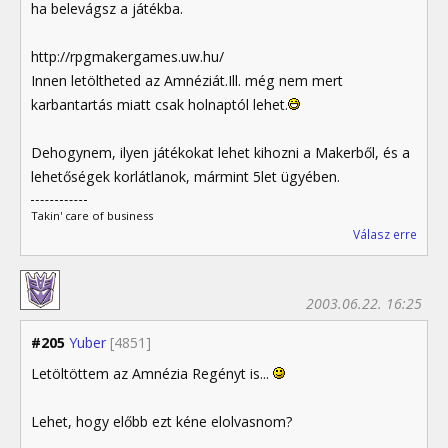
ha belevágsz a játékba.
http://rpgmakergames.uw.hu/
Innen letöltheted az Amnéziát.Ill. még nem mert
karbantartás miatt csak holnaptól lehet.
Dehogynem, ilyen játékokat lehet kihozni a Makerből, és a
lehetőségek korlátlanok, mármint 5let ügyében.
Takin' care of business
Válasz erre
2003.06.22. 16:25
#205
Yuber
[4851]
Letöltöttem az Amnézia Regényt is...
Lehet, hogy előbb ezt kéne elolvasnom?