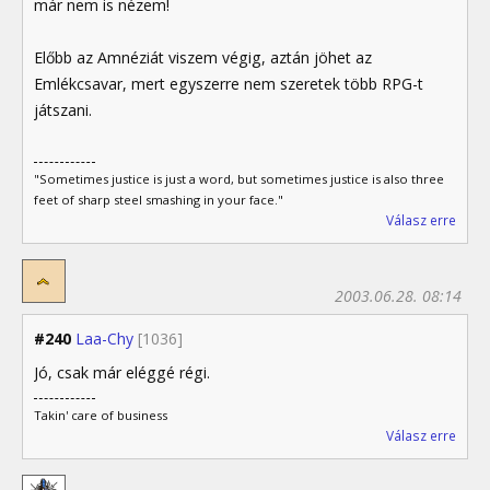
már nem is nézem!
Előbb az Amnéziát viszem végig, aztán jöhet az
Emlékcsavar, mert egyszerre nem szeretek több RPG-t
játszani.
"Sometimes justice is just a word, but sometimes justice is also three
feet of sharp steel smashing in your face."
Válasz erre
2003.06.28. 08:14
#240
Laa-Chy
[1036]
Jó, csak már eléggé régi.
Takin' care of business
Válasz erre