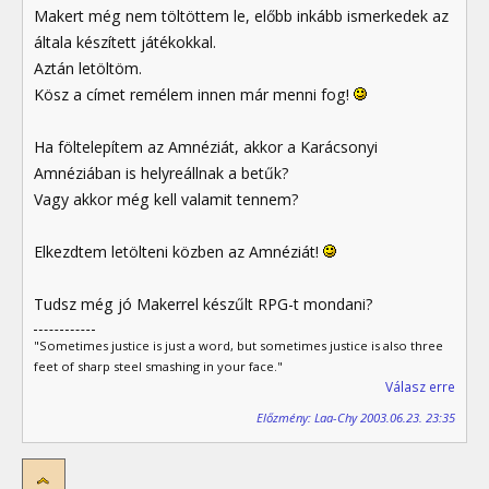
Makert még nem töltöttem le, előbb inkább ismerkedek az
általa készített játékokkal.
Aztán letöltöm.
Kösz a címet remélem innen már menni fog!
Ha föltelepítem az Amnéziát, akkor a Karácsonyi
Amnéziában is helyreállnak a betűk?
Vagy akkor még kell valamit tennem?
Elkezdtem letölteni közben az Amnéziát!
Tudsz még jó Makerrel készűlt RPG-t mondani?
"Sometimes justice is just a word, but sometimes justice is also three
feet of sharp steel smashing in your face."
Válasz erre
Előzmény: Laa-Chy 2003.06.23. 23:35