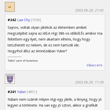
2003.06.28. 21:42
#242
Laa-Chy
[1036]
Sajnos, voltak olyan játékok az életemben amiket
megszépítet sajna az idő.A régi 386-os időből.És amikor ma
feltettem egy ilyet, nem akartam elhinni, hogy hogy
tetszhetett ez nekem, de ez nem tartozik ide.
Hogy/hol állsz az Amnéziában Yuber?
Takin' care of business
Válasz erre
2003.06.28. 11:39
#241
Yuber
[4851]
Nálam nem számít milyen régi egy játék, a lényeg, hogy jó
legyen a története. Ha van egy jó sztori, akkor a grafikát