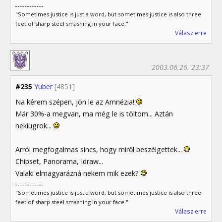
"Sometimes justice is just a word, but sometimes justice is also three
feet of sharp steel smashing in your face."
Válasz erre
2003.06.26. 23:37
#235
Yuber
[4851]
Na kérem szépen, jön le az Amnézia!
Már 30%-a megvan, ma még le is töltöm... Aztán
nekiugrok...
Arról megfogalmas sincs, hogy miről beszélgettek...
Chipset, Panorama, Idraw...
Valaki elmagyarázná nekem mik ezek?
"Sometimes justice is just a word, but sometimes justice is also three
feet of sharp steel smashing in your face."
Válasz erre