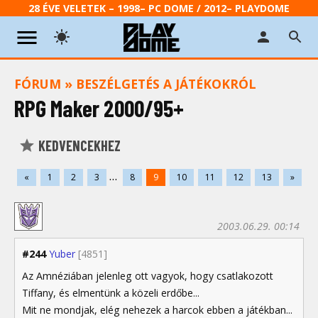
28 ÉVE VELETEK – 1998– PC DOME / 2012– PLAYDOME
FÓRUM
»
BESZÉLGETÉS A JÁTÉKOKRÓL
RPG Maker 2000/95+
KEDVENCEKHEZ
...
«
1
2
3
8
9
10
11
12
13
»
2003.06.29. 00:14
#244
Yuber
[4851]
Az Amnéziában jelenleg ott vagyok, hogy csatlakozott
Tiffany, és elmentünk a közeli erdőbe...
Mit ne mondjak, elég nehezek a harcok ebben a játékban...