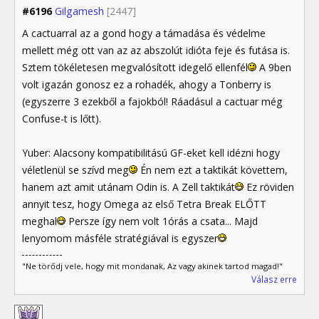
#6196
Gilgamesh
[2447]
A cactuarral az a gond hogy a támadása és védelme
mellett még ott van az az abszolút idióta feje és futása is.
Sztem tökéletesen megvalósított idegelő ellenfél
A 9ben
volt igazán gonosz ez a rohadék, ahogy a Tonberry is
(egyszerre 3 ezekből a fajokból! Ráadásul a cactuar még
Confuse-t is lőtt).
Yuber: Alacsony kompatibilitású GF-eket kell idézni hogy
véletlenül se szívd meg
Én nem ezt a taktikát követtem,
hanem azt amit utánam Odin is. A Zell taktikát
Ez röviden
annyit tesz, hogy Omega az első Tetra Break ELŐTT
meghal
Persze így nem volt 1órás a csata... Majd
lenyomom másféle stratégiával is egyszer
"Ne törődj vele, hogy mit mondanak, Az vagy akinek tartod magad!"
Válasz erre