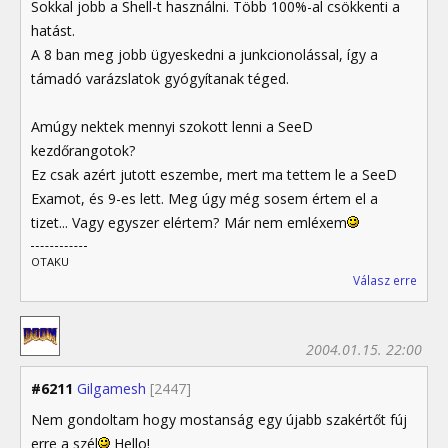
Sokkal jobb a Shell-t használni. Több 100%-al csökkenti a
hatást.
A 8 ban meg jobb ügyeskedni a junkcionolással, így a
támadó varázslatok gyógyítanak téged.
Amúgy nektek mennyi szokott lenni a SeeD
kezdőrangotok?
Ez csak azért jutott eszembe, mert ma tettem le a SeeD
Examot, és 9-es lett. Meg úgy még sosem értem el a
tizet... Vagy egyszer elértem? Már nem emléxem
OTAKU
Válasz erre
2004.01.15. 22:00
#6211
Gilgamesh
[2447]
Nem gondoltam hogy mostanság egy újabb szakértőt fúj
erre a szél
Hello!