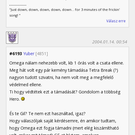
"Just down, down, down, down, down... for 3 minutes of the frickin'
song! "
Válasz erre
2004.01.14. 00:54
#6193
Yuber
[4851]
Omega nálam nehezebb volt, kb 1 órás volt a csata ellene.
Meg hát volt egy pár kemény támadása Tetra Break (?)
nagyon tudott szivatni, ha nem volt meg a megfelelő
védelmed ellene.
Ti hogy védtétek ezt a támadását? Gondolom a többség
Hero.
És te Gil? Te nem ezt használtad, igaz?
Hogy válaszóljak saját kérdésemre, én amikor tudtam,
hogy Omega ezt fogja támadni (mert elég kiszámítható