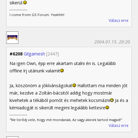
sikerül.
I come from GS Forum. Yeahhh!
Válasz erre
2004.01.15. 20:20
#6208
Gilgamesh
[2447]
Na igen Own, épp erre akartam utalni én is. Legalább
offline írj utánunk valamit
Ja, köszönöm a jókívánságokat
Hallottam ma minden jót
már, kezdve a Zoltán-bácsitól addig hogy mostmár
kivehetek a tékából pornót és mehetek kocsmázni
Ja és a
kémiadogát is sikerült megirni legalább kettesre
"Ne törődj vele, hogy mit mondanak, Az vagy akinek tartod magad!"
Válasz erre