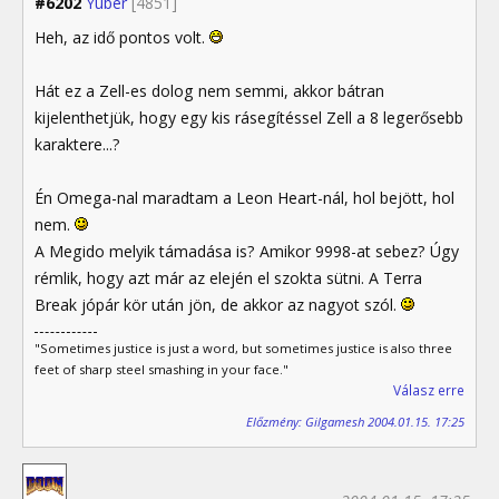
#6202
Yuber
[4851]
Heh, az idő pontos volt.
Hát ez a Zell-es dolog nem semmi, akkor bátran
kijelenthetjük, hogy egy kis rásegítéssel Zell a 8 legerősebb
karaktere...?
Én Omega-nal maradtam a Leon Heart-nál, hol bejött, hol
nem.
A Megido melyik támadása is? Amikor 9998-at sebez? Úgy
rémlik, hogy azt már az elején el szokta sütni. A Terra
Break jópár kör után jön, de akkor az nagyot szól.
"Sometimes justice is just a word, but sometimes justice is also three
feet of sharp steel smashing in your face."
Válasz erre
Előzmény: Gilgamesh 2004.01.15. 17:25