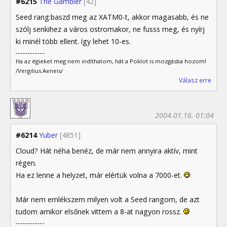
#6215
The Gambler
[42]
Seed rang:baszd meg az XATM0-t, akkor magasabb, és ne
szólj senkihez a város ostromakor, ne fusss meg, és nyírj
ki minél több ellent. így lehet 10-es.
Ha az égieket meg nem indíthatom, hát a Poklot is mozgásba hozom!
/Vergilius:Aeneis/
Válasz erre
2004.01.16. 01:04
#6214
Yuber
[4851]
Cloud? Hát néha benéz, de már nem annyira aktív, mint
régen.
Ha ez lenne a helyzet, már elértük volna a 7000-et.
Már nem emlékszem milyen volt a Seed rangom, de azt
tudom amikor elsőnek vittem a 8-at nagyon rossz.