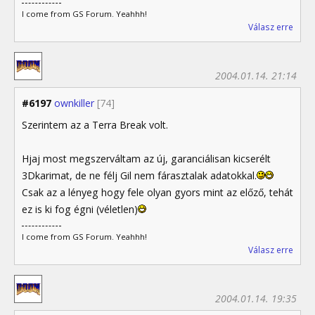
I come from GS Forum. Yeahhh!
Válasz erre
2004.01.14. 21:14
#6197
ownkiller
[74]
Szerintem az a Terra Break volt.
Hjaj most megszerváltam az új, garanciálisan kicserélt
3Dkarimat, de ne félj Gil nem fárasztalak adatokkal.
Csak az a lényeg hogy fele olyan gyors mint az előző, tehát
ez is ki fog égni (véletlen)
I come from GS Forum. Yeahhh!
Válasz erre
2004.01.14. 19:35