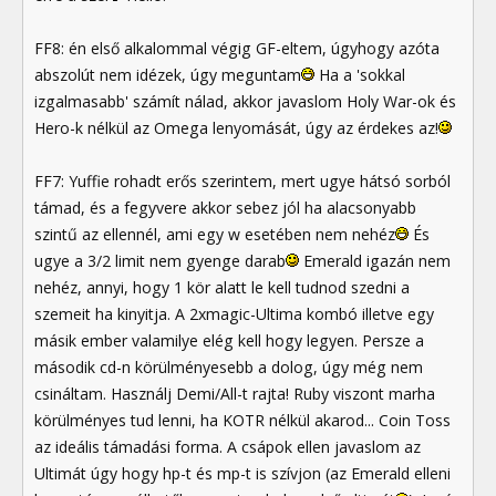
FF8: én első alkalommal végig GF-eltem, úgyhogy azóta
abszolút nem idézek, úgy meguntam
Ha a 'sokkal
izgalmasabb' számít nálad, akkor javaslom Holy War-ok és
Hero-k nélkül az Omega lenyomását, úgy az érdekes az!
FF7: Yuffie rohadt erős szerintem, mert ugye hátsó sorból
támad, és a fegyvere akkor sebez jól ha alacsonyabb
szintű az ellennél, ami egy w esetében nem nehéz
És
ugye a 3/2 limit nem gyenge darab
Emerald igazán nem
nehéz, annyi, hogy 1 kör alatt le kell tudnod szedni a
szemeit ha kinyitja. A 2xmagic-Ultima kombó illetve egy
másik ember valamilye elég kell hogy legyen. Persze a
második cd-n körülményesebb a dolog, úgy még nem
csináltam. Használj Demi/All-t rajta! Ruby viszont marha
körülményes tud lenni, ha KOTR nélkül akarod... Coin Toss
az ideális támadási forma. A csápok ellen javaslom az
Ultimát úgy hogy hp-t és mp-t is szívjon (az Emerald elleni