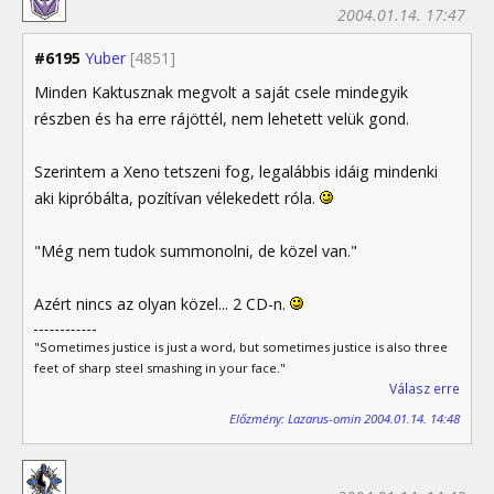
2004.01.14. 17:47
#6195
Yuber
[4851]
Minden Kaktusznak megvolt a saját csele mindegyik
részben és ha erre rájöttél, nem lehetett velük gond.
Szerintem a Xeno tetszeni fog, legalábbis idáig mindenki
aki kipróbálta, pozítívan vélekedett róla.
"Még nem tudok summonolni, de közel van."
Azért nincs az olyan közel... 2 CD-n.
"Sometimes justice is just a word, but sometimes justice is also three
feet of sharp steel smashing in your face."
Válasz erre
Előzmény: Lazarus-omin 2004.01.14. 14:48