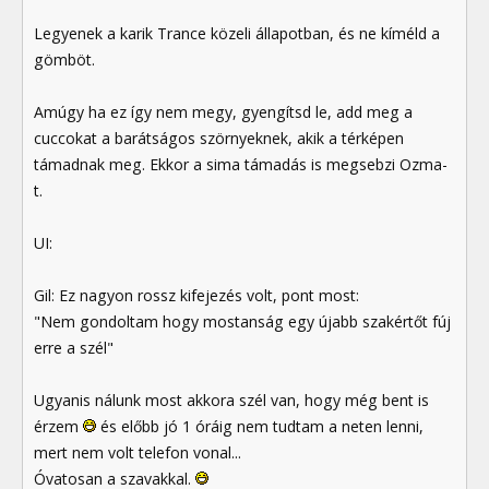
Legyenek a karik Trance közeli állapotban, és ne kíméld a
gömböt.
Amúgy ha ez így nem megy, gyengítsd le, add meg a
cuccokat a barátságos szörnyeknek, akik a térképen
támadnak meg. Ekkor a sima támadás is megsebzi Ozma-
t.
UI:
Gil: Ez nagyon rossz kifejezés volt, pont most:
"Nem gondoltam hogy mostanság egy újabb szakértőt fúj
erre a szél"
Ugyanis nálunk most akkora szél van, hogy még bent is
érzem
és előbb jó 1 óráig nem tudtam a neten lenni,
mert nem volt telefon vonal...
Óvatosan a szavakkal.