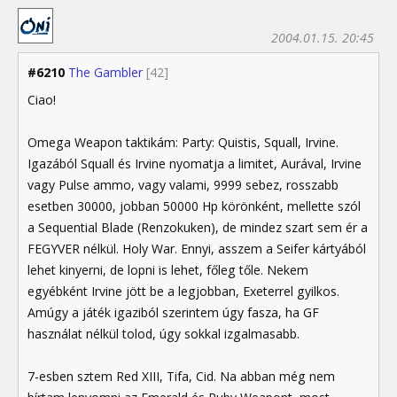
2004.01.15. 20:45
#6210
The Gambler
[42]
Ciao!
Omega Weapon taktikám: Party: Quistis, Squall, Irvine.
Igazából Squall és Irvine nyomatja a limitet, Aurával, Irvine
vagy Pulse ammo, vagy valami, 9999 sebez, rosszabb
esetben 30000, jobban 50000 Hp körönként, mellette szól
a Sequential Blade (Renzokuken), de mindez szart sem ér a
FEGYVER nélkül. Holy War. Ennyi, asszem a Seifer kártyából
lehet kinyerni, de lopni is lehet, főleg tőle. Nekem
egyébként Irvine jött be a legjobban, Exeterrel gyilkos.
Amúgy a játék igaziból szerintem úgy fasza, ha GF
használat nélkül tolod, úgy sokkal izgalmasabb.
7-esben sztem Red XIII, Tifa, Cid. Na abban még nem