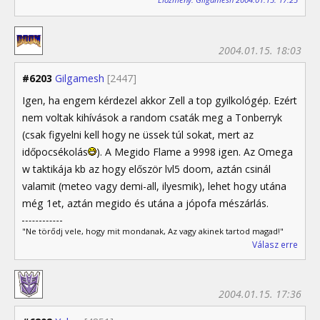
2004.01.15. 18:03
#6203
Gilgamesh
[2447]
Igen, ha engem kérdezel akkor Zell a top gyilkológép. Ezért
nem voltak kihívások a random csaták meg a Tonberryk
(csak figyelni kell hogy ne üssek túl sokat, mert az
időpocsékolás
). A Megido Flame a 9998 igen. Az Omega
w taktikája kb az hogy először lvl5 doom, aztán csinál
valamit (meteo vagy demi-all, ilyesmik), lehet hogy utána
még 1et, aztán megido és utána a jópofa mészárlás.
"Ne törődj vele, hogy mit mondanak, Az vagy akinek tartod magad!"
Válasz erre
2004.01.15. 17:36