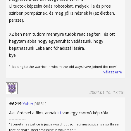
El tudtok képzelni óriás robotokat, melyek lila és piros
színben pompáznak, és még jól is néznek ki (az életben,
persze).
X2 ben nem tudom mennyire tudok reac segíteni, és ott
hagytam abba hogy egyenruhát vadászunk, hogy
bejuthassunk Lebalanc főhadiszállására.
bye
"I belong to the warrior in whom the old ways have joined the new"
Válasz erre
2004.01.16. 17:19
#6219
Yuber
[4851]
Akit érdekel a film, annak
itt
van egy csomó kép róla.
"Sometimes justice is just a word, but sometimes justice is also three
feet of sharp steel smashing in your face."