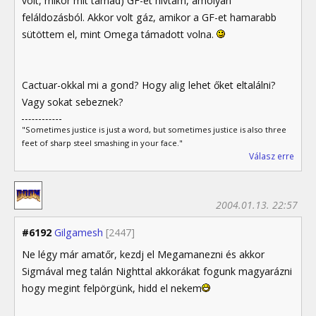
volt, mikor mit támad) GF-et hívtam, amolyan
feláldozásból. Akkor volt gáz, amikor a GF-et hamarabb
sütöttem el, mint Omega támadott volna.
Cactuar-okkal mi a gond? Hogy alig lehet őket eltalálni?
Vagy sokat sebeznek?
"Sometimes justice is just a word, but sometimes justice is also three
feet of sharp steel smashing in your face."
Válasz erre
2004.01.13. 22:57
#6192
Gilgamesh
[2447]
Ne légy már amatőr, kezdj el Megamanezni és akkor
Sigmával meg talán Nighttal akkorákat fogunk magyarázni
hogy megint felpörgünk, hidd el nekem