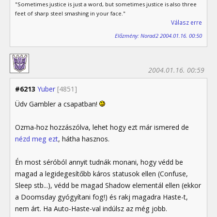
"Sometimes justice is just a word, but sometimes justice is also three
feet of sharp steel smashing in your face."
Válasz erre
Előzmény: Norad2 2004.01.16. 00:50
2004.01.16. 00:59
#6213
Yuber
[4851]
Üdv Gambler a csapatban!
Ozma-hoz hozzászólva, lehet hogy ezt már ismered de
nézd meg ezt
, hátha hasznos.
Én most séróból annyit tudnák monani, hogy védd be
magad a legidegesítőbb káros statusok ellen (Confuse,
Sleep stb...), védd be magad Shadow elementál ellen (ekkor
a Doomsday gyógyítani fog!) és rakj magadra Haste-t,
nem árt. Ha Auto-Haste-val indúlsz az még jobb.