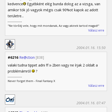
kedvence
Egyébként elég bunda dolog az a vizsga, van
amikor tök jó vagyok mégis csak 90%ot kapok az adott
területre...
"Ne törődj vele, hogy mit mondanak, Az vagy akinek tartod magad!"
Válasz erre
2004.01.16. 15:50
#6216
Re@ction
[838]
valaki tudna tippet adni ff x-2ben vagy ne írjak 2 oldalt a
problémámról
?
Never forget them - Final Fantasy X
Válasz erre
2004.01.16. 07:47