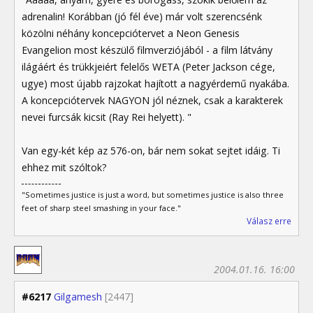
adrenalin! Korábban (jó fél éve) már volt szerencsénk
közölni néhány koncepciótervet a Neon Genesis
Evangelion most készülő filmverziójából - a film látvány
ilágáért és trükkjeiért felelős WETA (Peter Jackson cége,
ugye) most újabb rajzokat hajított a nagyérdemű nyakába.
A koncepciótervek NAGYON jól néznek, csak a karakterek
nevei furcsák kicsit (Ray Rei helyett). "
Van egy-két kép az 576-on, bár nem sokat sejtet idáig. Ti
ehhez mit szóltok?
"Sometimes justice is just a word, but sometimes justice is also three
feet of sharp steel smashing in your face."
Válasz erre
2004.01.16. 16:00
#6217
Gilgamesh
[2447]