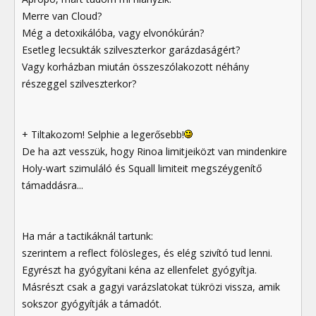
Merre van Cloud?
Még a detoxikálóba, vagy elvonókúrán?
Esetleg lecsukták szilveszterkor garázdaságért?
Vagy korházban miután összeszólakozott néhány
részeggel szilveszterkor?
+ Tiltakozom! Selphie a legerősebb!
De ha azt vesszük, hogy Rinoa limitjeiközt van mindenkire
Holy-wart szimuláló és Squall limiteit megszéygenítő
támaddásra...
Ha már a tactikáknál tartunk:
szerintem a reflect fölösleges, és elég szivító tud lenni.
Egyrészt ha gyógyítani kéna az ellenfelet gyógyítja.
Másrészt csak a gagyi varázslatokat tükrözi vissza, amik
sokszor gyógyítják a támadót.