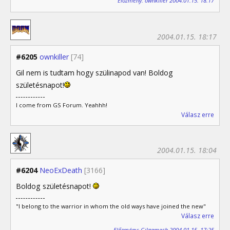
Előzmény: ownkiller 2004.01.15. 18:17
2004.01.15. 18:17
#6205
ownkiller
[74]
Gil nem is tudtam hogy szülinapod van! Boldog
születésnapot!
I come from GS Forum. Yeahhh!
Válasz erre
2004.01.15. 18:04
#6204
NeoExDeath
[3166]
Boldog születésnapot!
"I belong to the warrior in whom the old ways have joined the new"
Válasz erre
Előzmény: Gilgamesh 2004.01.15. 17:25