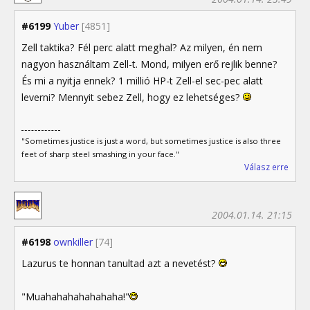
#6199
Yuber
[4851]
Zell taktika? Fél perc alatt meghal? Az milyen, én nem
nagyon használtam Zell-t. Mond, milyen erő rejlik benne?
És mi a nyitja ennek? 1 millió HP-t Zell-el sec-pec alatt
leverni? Mennyit sebez Zell, hogy ez lehetséges?
"Sometimes justice is just a word, but sometimes justice is also three
feet of sharp steel smashing in your face."
Válasz erre
2004.01.14. 21:15
#6198
ownkiller
[74]
Lazurus te honnan tanultad azt a nevetést?
"Muahahahahahahaha!"