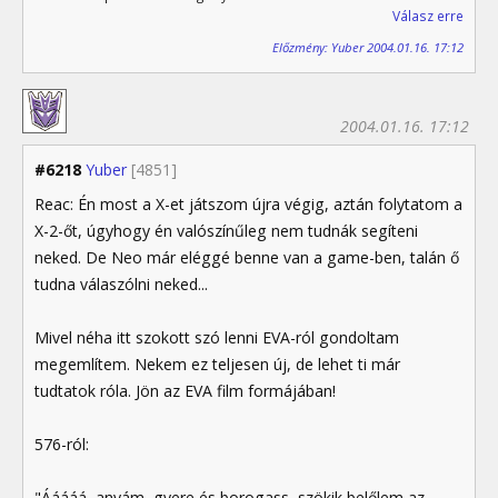
Válasz erre
Előzmény: Yuber 2004.01.16. 17:12
2004.01.16. 17:12
#6218
Yuber
[4851]
Reac: Én most a X-et játszom újra végig, aztán folytatom a
X-2-őt, úgyhogy én valószínűleg nem tudnák segíteni
neked. De Neo már eléggé benne van a game-ben, talán ő
tudna válaszólni neked...
Mivel néha itt szokott szó lenni EVA-ról gondoltam
megemlítem. Nekem ez teljesen új, de lehet ti már
tudtatok róla. Jön az EVA film formájában!
576-ról:
"Ááááá, anyám, gyere és borogass, szökik belőlem az