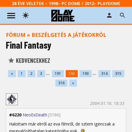
28 ÉVE VELETEK – 1998– PC DOME / 2012– PLAYDOME
FÓRUM
»
BESZÉLGETÉS A JÁTÉKOKRÓL
Final Fantasy
KEDVENCEKHEZ
...
...
«
1
2
3
191
192
193
314
315
316
»
2004.01.16. 18:33
#6220
NeoExDeath
[3166]
Halottam már elrről az eva filmről, de sztem igencsak a
megvalósíthatalan kategóriába esik...