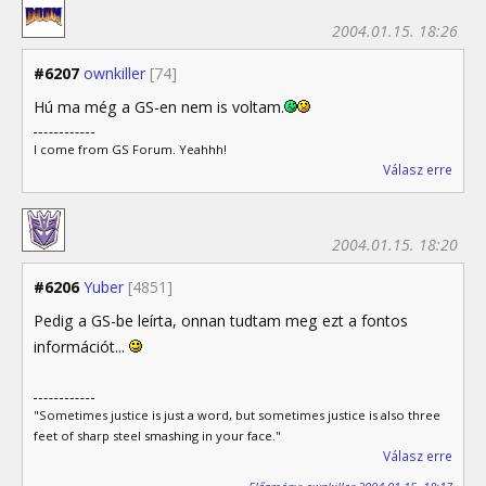
2004.01.15. 18:26
#6207
ownkiller
[74]
Hú ma még a GS-en nem is voltam.
I come from GS Forum. Yeahhh!
Válasz erre
2004.01.15. 18:20
#6206
Yuber
[4851]
Pedig a GS-be leírta, onnan tudtam meg ezt a fontos
információt...
"Sometimes justice is just a word, but sometimes justice is also three
feet of sharp steel smashing in your face."
Válasz erre