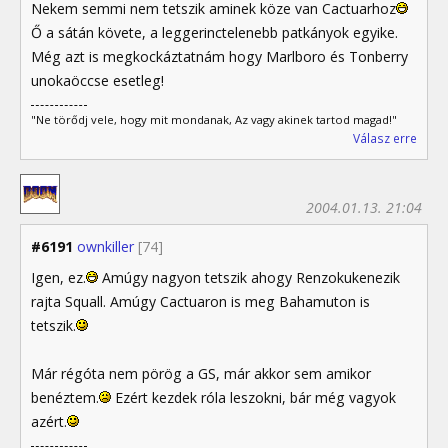
Nekem semmi nem tetszik aminek köze van Cactuarhoz
Ő a sátán követe, a leggerinctelenebb patkányok egyike.
Még azt is megkockáztatnám hogy Marlboro és Tonberry
unokaöccse esetleg!
"Ne törődj vele, hogy mit mondanak, Az vagy akinek tartod magad!"
Válasz erre
2004.01.13. 21:04
#6191
ownkiller
[74]
Igen, ez.
Amúgy nagyon tetszik ahogy Renzokukenezik
rajta Squall. Amúgy Cactuaron is meg Bahamuton is
tetszik.
Már régóta nem pörög a GS, már akkor sem amikor
benéztem.
Ezért kezdek róla leszokni, bár még vagyok
azért.