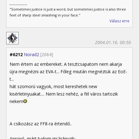
"Sometimes justice is just a word, but sometimes justice is also three
feet of sharp steel smashing in your face."
Válasz erre
2004.01.16. 00:50
#6212
Norad2
[2064]
Nem értem az embereket. A tesztcsapatom nem akarja
újra megnézni az EVA-t... Főleg miután megnéztük az EoE-
t...
hát szomorú vagyok, most kereshetek new
kisérletinyuakat.... Nem lesz nehéz, a fél város tartozik
nekem
A csíkozász az FF8-ra értendő..
Apropó, márt tudom mi hiányzik: