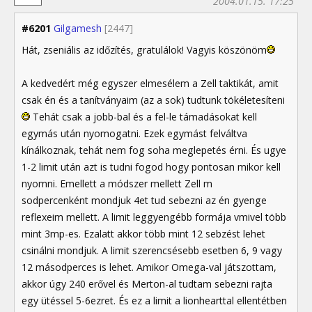
2004.01.15. 17:25
#6201
Gilgamesh
[2447]
Hát, zseniális az időzítés, gratulálok! Vagyis köszönöm
A kedvedért még egyszer elmesélem a Zell taktikát, amit
csak én és a tanítványaim (az a sok) tudtunk tökéletesíteni
Tehát csak a jobb-bal és a fel-le támadásokat kell
egymás után nyomogatni. Ezek egymást felváltva
kínálkoznak, tehát nem fog soha meglepetés érni. És ugye
1-2 limit után azt is tudni fogod hogy pontosan mikor kell
nyomni. Emellett a módszer mellett Zell m
sodpercenként mondjuk 4et tud sebezni az én gyenge
reflexeim mellett. A limit leggyengébb formája vmivel több
mint 3mp-es. Ezalatt akkor több mint 12 sebzést lehet
csinálni mondjuk. A limit szerencsésebb esetben 6, 9 vagy
12 másodperces is lehet. Amikor Omega-val játszottam,
akkor úgy 240 erővel és Merton-al tudtam sebezni rajta
egy ütéssel 5-6ezret. És ez a limit a lionhearttal ellentétben