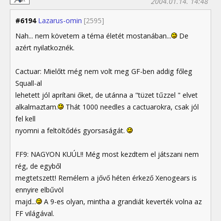
2004.01.14. 14:48
#6194
Lazarus-omin
[2595]
Nah... nem követem a téma életét mostanában...
De
azért nyilatkoznék.
Cactuar: Mielőtt még nem volt meg GF-ben addig főleg
Squall-al
lehetett jól aprítani őket, de utánna a "tüzet tűzzel " elvet
alkalmaztam.
Thát 1000 needles a cactuarokra, csak jól
fel kell
nyomni a feltöltődés gyorsaságát.
FF9: NAGYON KUÚL!! Még most kezdtem el játszani nem
rég, de egyből
megtetszett! Remélem a jővő héten érkező Xenogears is
ennyire elbűvöl
majd...
A 9-es olyan, mintha a grandiát keverték volna az
FF világával.