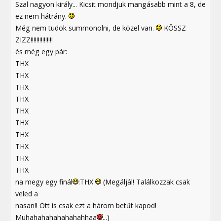
Szal nagyon király... Kicsit mondjuk mangásabb mint a 8, de
ez nem hátrány.
Még nem tudok summonolni, de közel van.
KÖSSZ
ZIZZ!!!!!!!!!!!!!!!
és még egy pár:
THX
THX
THX
THX
THX
THX
THX
THX
THX
THX
na megy egy finál
:THX
(Megáljál! Találkozzak csak
veled a
nasan!! Ott is csak ezt a három betűt kapod!
Muhahahahahahahahhaa
...)