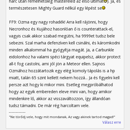
harc után remélhetőleg mastereled az első ultimát
). Ja, és
természetesen Mighty Guard nélkül egy lépést se
FF9: Ozma egy nagy rohadék! Arra kell rájönni, hogy
Necronhoz és Kujához hasonlóan ő is counterattack-el,
vagyis csak akkor szabad megütni, ha 9999et tudsz bele
sebezni. Szal marha defenzíven kell csinálni, és káromkodni
minden alkalommal ha gyógyítja magát. Ja, a Carbunkle
eidolonhoz ha valami spéci tárgyat equipelsz, akkor protect
all-t fog castolni, ami jól jön a Meteor ellen. Sajnos
Ozmához hozzátartozik egy elég komoly tápolás is a hp
miatt, talán 65 szint kellett nekem hozzá... Ja és figyelni kell
persze azt hogy ki mikor mini. Esetleg megpróbálhatod
hogy az egyik embereden eleve mini van, hogy amikor
mindenkire lő, akkor az visszaváltozzon, így állandóan
tudsz támadni. De már rég harcoltam vele.
"Ne törődj vele, hogy mit mondanak, Az vagy akinek tartod magad!"
Válasz erre