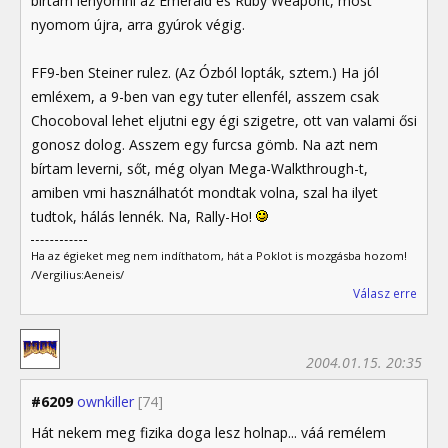
bírtam lenyomni az Emerald és Ruby Weapont, most
nyomom újra, arra gyúrok végig.
FF9-ben Steiner rulez. (Az Ózból lopták, sztem.) Ha jól
emléxem, a 9-ben van egy tuter ellenfél, asszem csak
Chocoboval lehet eljutni egy égi szigetre, ott van valami ősi
gonosz dolog. Asszem egy furcsa gömb. Na azt nem
bírtam leverni, sőt, még olyan Mega-Walkthrough-t,
amiben vmi használhatót mondtak volna, szal ha ilyet
tudtok, hálás lennék. Na, Rally-Ho!
Ha az égieket meg nem indíthatom, hát a Poklot is mozgásba hozom!
/Vergilius:Aeneis/
Válasz erre
2004.01.15. 20:35
#6209
ownkiller
[74]
Hát nekem meg fizika doga lesz holnap... váá remélem