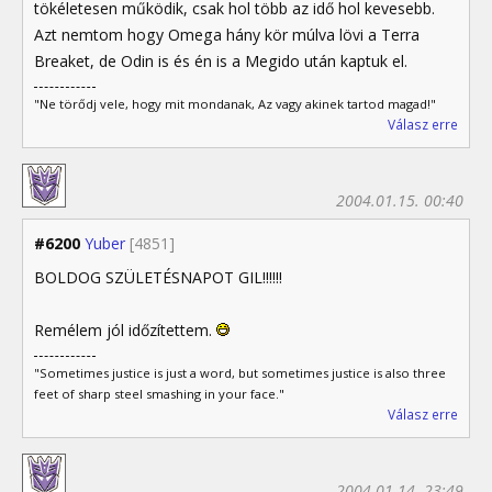
tökéletesen működik, csak hol több az idő hol kevesebb.
Azt nemtom hogy Omega hány kör múlva lövi a Terra
Breaket, de Odin is és én is a Megido után kaptuk el.
"Ne törődj vele, hogy mit mondanak, Az vagy akinek tartod magad!"
Válasz erre
2004.01.15. 00:40
#6200
Yuber
[4851]
BOLDOG SZÜLETÉSNAPOT GIL!!!!!!
Remélem jól időzítettem.
"Sometimes justice is just a word, but sometimes justice is also three
feet of sharp steel smashing in your face."
Válasz erre
2004.01.14. 23:49