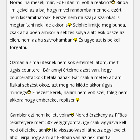
Norad: na mesélj már, EoE után mi volt a reakció?
Rinoa
limitjeivel az a baj hogy mivel randomba mennek, ezért
nem kiszámíthatóak. Persze nem muszáj a szarokat is
megtanítani neki, de akkor is
Selphie limitje meg bunda,
csak az a poén amikor a sebzés súlya alatt esik össze az
ellen, nem az ha szívrohamban!
És ugye azt is be kell
forgatni.
Ozmán a sima ütésnek nem sok értelmét látom, mert
úgyis counterel. Bár annyi értelme azért van, hogy
counterattackok betalálnának. Bár csak a meteo az ami
fizikai sebzést okoz, azt meg ha kilőtte akkor úgyis
mindegy
Elnézést kérek, nálam nem volt szél, főleg nem
akkora hogy embereket repítsen
Gambler ezt nem kellett volna
Norad érzékeny az FF8as
tekintélyére mert 50x végignyomta, így csak vigyázva kell
neki ötleteket adni
Ha visszaolvasol láthatsz egy levelet
ahol leírja hogy ami az FF8ban van az neki mind a