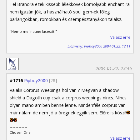
Tel Branora ezek kissebb lélekkövek komolyabb enchant-ra
nem igazán jók, a használható soul gem-ek főleg
barlangokban, romokban és csempésztanyákon találsz.
"Nemo me inpune lacessit!"
Válasz erre
Előzmény: Pipboy2000 2004.01.22. 12:11
2004.01.22. 23:46
#1716
Pipboy2000
[28]
Valaki! Corprus Weepings hol van ? Megvan a shadow
shield a Dagoth cup csak a corprus weepings nincs. Nincs
olyan mano amiben benne lenne. Mindenféle corprus van
már nálam de nem jó a öregnek egyik sem. Előre is köszi!
Chosen One
Válasz erre