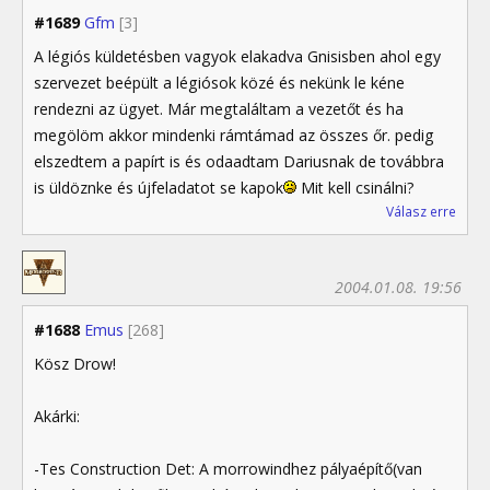
#1689
Gfm
[3]
A légiós küldetésben vagyok elakadva Gnisisben ahol egy
szervezet beépült a légiósok közé és nekünk le kéne
rendezni az ügyet. Már megtaláltam a vezetőt és ha
megölöm akkor mindenki rámtámad az összes őr. pedig
elszedtem a papírt is és odaadtam Dariusnak de továbbra
is üldöznke és újfeladatot se kapok
Mit kell csinálni?
Válasz erre
2004.01.08. 19:56
#1688
Emus
[268]
Kösz Drow!
Akárki:
-Tes Construction Det: A morrowindhez pályaépítő(van