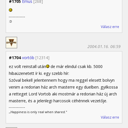
#1705
Emus
[268]
:D
Válasz erre
2004.01.16. 06:59
#1704
vortób
[12314]
ez volt reinstall után
de már elindul csak kb. 5000
hibaüzenetett ír ki. egy szebb hír:
Szóval bekell jelentennem hogy ma reggel elesett bolvyn
venim a redorian ház arch masterre egy duelben. gyilkossa
a retteget Lord Vortob aki mostmár a redorian ház új arch
masterre, és a jelenlegi harcosok céhénnek vezetője.
,,Happiness is only real when shared."
Válasz erre