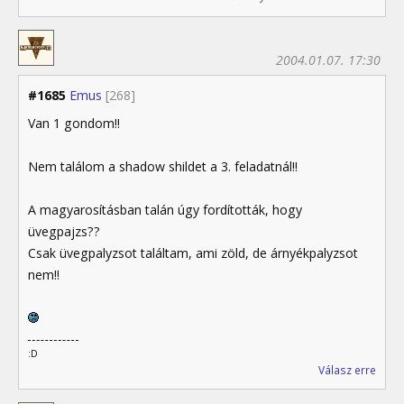
2004.01.07. 17:30
#1685
Emus
[268]
Van 1 gondom!!
Nem találom a shadow shildet a 3. feladatnál!!
A magyarosításban talán úgy fordították, hogy
üvegpajzs??
Csak üvegpalyzsot találtam, ami zöld, de árnyékpalyzsot
nem!!
:D
Válasz erre