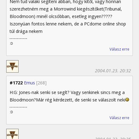
Nem tud valaki segíteni abban, hogy kitől, vagy honnan
szerezhetném meg a Morrowind kiegészítőket(Tribunal,
Bloodmoon) minél olcsóbban, esetleg ingyen?????
Iszonyúan fontos lenne nekem, de a PCdome online shop
túl drága nekem
:D
Válasz erre
2004.01.23. 20:32
#1722
Emus
[268]
H:G: Jones-nak senki se segít? Vagy senkinek sincs meg a
Bloodmoon?Már rég kérdezett, de senki se válaszolt neki
:D
Válasz erre