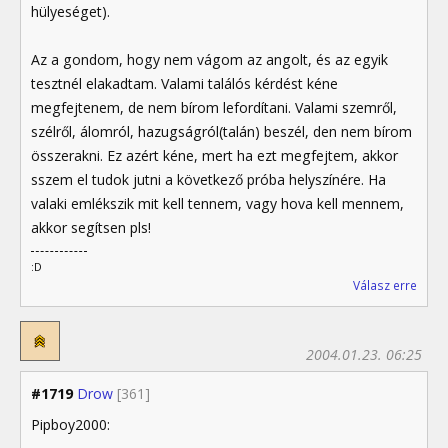
hülyeséget).
Az a gondom, hogy nem vágom az angolt, és az egyik
tesztnél elakadtam. Valami találós kérdést kéne
megfejtenem, de nem bírom lefordítani. Valami szemről,
szélről, álomról, hazugságról(talán) beszél, den nem bírom
összerakni. Ez azért kéne, mert ha ezt megfejtem, akkor
sszem el tudok jutni a következő próba helyszínére. Ha
valaki emlékszik mit kell tennem, vagy hova kell mennem,
akkor segítsen pls!
:D
Válasz erre
2004.01.23. 06:25
#1719
Drow
[361]
Pipboy2000: