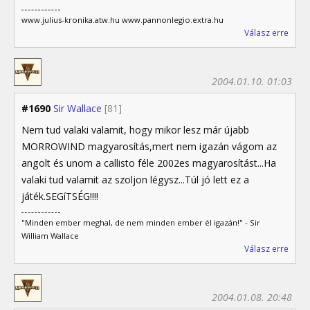
www.julius-kronika.atw.hu www.pannonlegio.extra.hu
Válasz erre
2004.01.10. 01:03
#1690
Sir Wallace
[81]
Nem tud valaki valamit, hogy mikor lesz már újabb
MORROWIND magyarosítás,mert nem igazán vágom az
angolt és unom a callisto féle 2002es magyarosítást...Ha
valaki tud valamit az szoljon légysz...Túl jó lett ez a
játék.SEGíTSÉG!!!!
"Minden ember meghal, de nem minden ember él igazán!" - Sir
William Wallace
Válasz erre
2004.01.08. 20:48