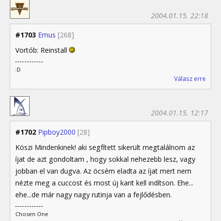
2004.01.15. 22:18
#1703
Emus
[268]
Vortób: Reinstall
:D
Válasz erre
2004.01.15. 12:17
#1702
Pipboy2000
[28]
Köszi Mindenkinek! aki segfített sikerült megtalálnom az
íjat de azt gondoltam , hogy sokkal nehezebb lesz, vagy
jobban el van dugva. Az öcsém eladta az íjat mert nem
nézte meg a cuccost és most új karit kell indítson. Ehe...
ehe...de már nagy nagy rutinja van a fejlődésben.
Chosen One