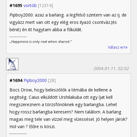
#1695
vortób
[12314]
Pipboy2000: azaz a barlang. a legfelső szintem van az ij. de
vigyázz mert van ott egy elég eros ilyazó csontváz.(és
bénit) én itt hagytam abba a főküldit.
,,Happiness is only real when shared."
Válasz erre
2004.01.11. 02:02
#1694
Pipboy2000
[28]
Bocs Drow, hogy beleszólók a témába de kellene a
segítség. Caius elküldött Urshilakuba ott egy íjat kell
megszereznem a törzsfönöknek egy barlangba. Lehet
hogy rossz barlangba keresem? Nem találom. A barlang
magas meg tele van vízzel meg vízessésel. Jó helyen járok?
Hol van ? Előre is köszi.