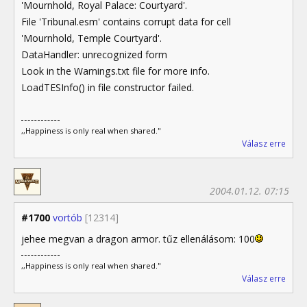
'Mournhold, Royal Palace: Courtyard'.
File 'Tribunal.esm' contains corrupt data for cell
'Mournhold, Temple Courtyard'.
DataHandler: unrecognized form
Look in the Warnings.txt file for more info.
LoadTESInfo() in file constructor failed.
,,Happiness is only real when shared."
Válasz erre
2004.01.12. 07:15
#1700
vortób
[12314]
jehee megvan a dragon armor. tűz ellenálásom: 100
,,Happiness is only real when shared."
Válasz erre