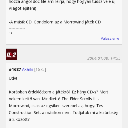
hozzá angol doc file ami leírja, hogy hogyan tudsz vele új
világot építeni)
-A másik CD: Gondolom az a Morrowind játék CD
:D
Válasz erre
2004.01.08. 14:55
#1687
Akárki
[1675]
Üdv!
Korábban érdeklődtem a játékról. Ez hány CD-s? Mert
nekem kettő van. Mindkettő The Elder Scrolls III -
Morrowind, csak az egyiken szerepel az, hogy: Tes
Construction Set, a másikon nem. Tudjátok mi a különbség
a 2 között?