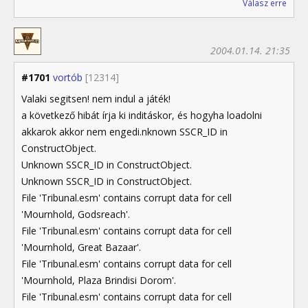
Válasz erre
2004.01.14. 21:35
#1701
vortób
[12314]
Valaki segitsen! nem indul a játék!
a következő hibát írja ki inditáskor, és hogyha loadolni
akkarok akkor nem engedi.nknown SSCR_ID in
ConstructObject.
Unknown SSCR_ID in ConstructObject.
Unknown SSCR_ID in ConstructObject.
File 'Tribunal.esm' contains corrupt data for cell
'Mournhold, Godsreach'.
File 'Tribunal.esm' contains corrupt data for cell
'Mournhold, Great Bazaar'.
File 'Tribunal.esm' contains corrupt data for cell
'Mournhold, Plaza Brindisi Dorom'.
File 'Tribunal.esm' contains corrupt data for cell