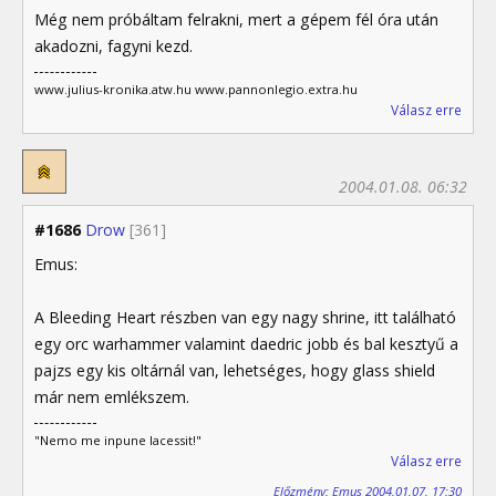
Még nem próbáltam felrakni, mert a gépem fél óra után
akadozni, fagyni kezd.
www.julius-kronika.atw.hu www.pannonlegio.extra.hu
Válasz erre
2004.01.08. 06:32
#1686
Drow
[361]
Emus:
A Bleeding Heart részben van egy nagy shrine, itt található
egy orc warhammer valamint daedric jobb és bal kesztyű a
pajzs egy kis oltárnál van, lehetséges, hogy glass shield
már nem emlékszem.
"Nemo me inpune lacessit!"
Válasz erre
Előzmény: Emus 2004.01.07. 17:30