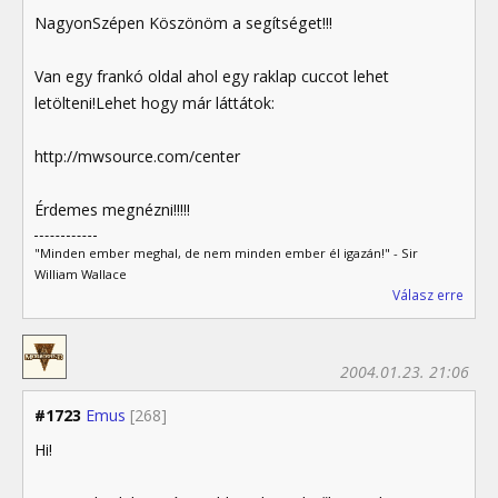
NagyonSzépen Köszönöm a segítséget!!!
Van egy frankó oldal ahol egy raklap cuccot lehet
letölteni!Lehet hogy már láttátok:
http://mwsource.com/center
Érdemes megnézni!!!!!
"Minden ember meghal, de nem minden ember él igazán!" - Sir
William Wallace
Válasz erre
2004.01.23. 21:06
#1723
Emus
[268]
Hi!