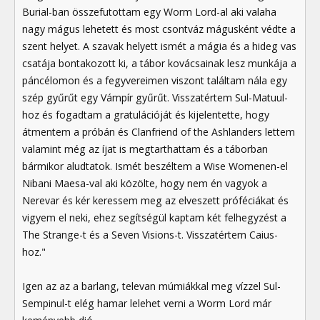
Burial-ban összefutottam egy Worm Lord-al aki valaha
nagy mágus lehetett és most csontváz mágusként védte a
szent helyet. A szavak helyett ismét a mágia és a hideg vas
csatája bontakozott ki, a tábor kovácsainak lesz munkája a
páncélomon és a fegyvereimen viszont találtam nála egy
szép gyűrűt egy Vámpír gyűrűt. Visszatértem Sul-Matuul-
hoz és fogadtam a gratulációját és kijelentette, hogy
átmentem a próbán és Clanfriend of the Ashlanders lettem
valamint még az íjat is megtarthattam és a táborban
bármikor aludtatok. Ismét beszéltem a Wise Womenen-el
Nibani Maesa-val aki közölte, hogy nem én vagyok a
Nerevar és kér keressem meg az elveszett próféciákat és
vigyem el neki, ehez segítségül kaptam két felhegyzést a
The Strange-t és a Seven Visions-t. Visszatértem Caius-
hoz."
Igen az az a barlang, televan múmiákkal meg vízzel Sul-
Sempinul-t elég hamar lelehet verni a Worm Lord már