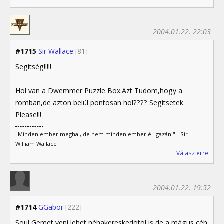
2004.01.22. 22:03
#1715
Sir Wallace
[81]
Segitség!!!!!
Hol van a Dwemmer Puzzle Box.Azt Tudom,hogy a
romban,de azton belül pontosan hol???? Segitsetek
Please!!!
"Minden ember meghal, de nem minden ember él igazán!" - Sir
William Wallace
Válasz erre
2004.01.22. 19:52
#1714
GGabor
[222]
Soul Gemet veni lehet néhakereskedötöl is de a mágus céh