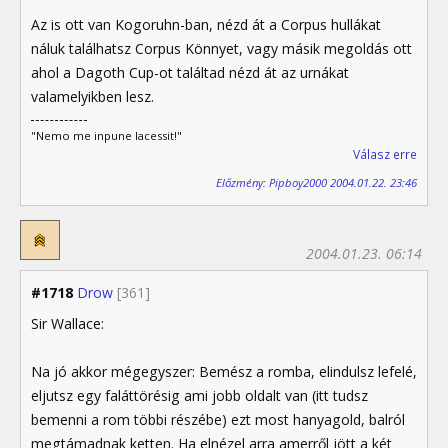
Az is ott van Kogoruhn-ban, nézd át a Corpus hullákat
náluk találhatsz Corpus Könnyet, vagy másik megoldás ott
ahol a Dagoth Cup-ot találtad nézd át az urnákat
valamelyikben lesz.
"Nemo me inpune lacessit!"
Válasz erre
Előzmény: Pipboy2000 2004.01.22. 23:46
2004.01.23. 06:14
#1718
Drow
[361]
Sir Wallace:
Na jó akkor mégegyszer: Bemész a romba, elindulsz lefelé,
eljutsz egy faláttörésig ami jobb oldalt van (itt tudsz
bemenni a rom többi részébe) ezt most hanyagold, balról
megtámadnak ketten. Ha elnézel arra amerről jött a két