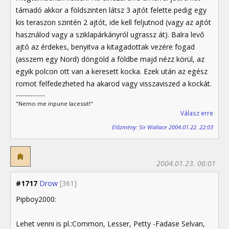
támadó akkor a földszinten látsz 3 ajtót felette pedig egy
kis teraszon szintén 2 ajtót, ide kell feljutnod (vagy az ajtót
használod vagy a sziklapárkányról ugrassz át). Balra levő
ajtó az érdekes, benyitva a kitagadottak vezére fogad
(asszem egy Nord) döngöld a földbe majd nézz körül, az
egyik polcon ott van a keresett kocka. Ezek után az egész
romot felfedezheted ha akarod vagy visszaviszed a kockát.
"Nemo me inpune lacessit!"
Válasz erre
Előzmény: Sir Wallace 2004.01.22. 22:03
2004.01.23. 06:01
#1717
Drow
[361]
Pipboy2000:
Lehet venni is pl.:Common, Lesser, Petty -Fadase Selvan,