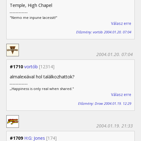
Temple, High Chapel
"Nemo me inpune lacessit!"
Válasz erre
Előzmény: vortób 2004.01.20. 07:04
2004.01.20. 07:04
#1710
vortób
[12314]
almalexiával hol találkozhattok?
,,Happiness is only real when shared."
Válasz erre
Előzmény: Drow 2004.01.19. 12:29
2004.01.19. 21:33
#1709
H:G: Jones
[174]