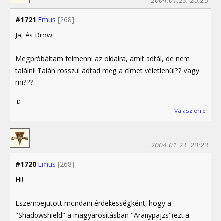
2004.01.23. 20:25
#1721
Emus
[268]
Ja, és Drow:
Megpróbáltam felmenni az oldalra, amit adtál, de nem
találni! Talán rosszul adtad meg a címet véletlenül?? Vagy
mi???
:D
Válasz erre
2004.01.23. 20:23
#1720
Emus
[268]
Hi!
Eszembejutott mondani érdekességként, hogy a
"Shadowshield" a magyarosításban "Aranypajzs"(ezt a