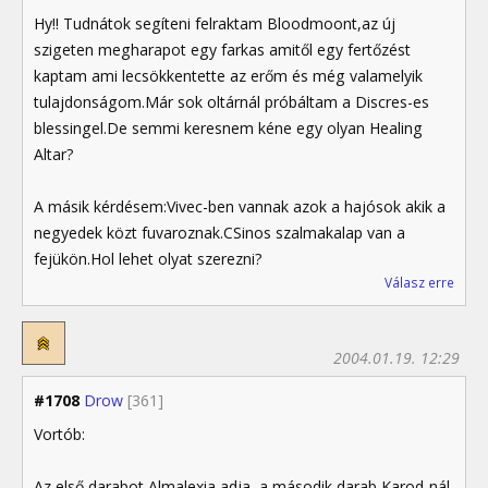
Hy!! Tudnátok segíteni felraktam Bloodmoont,az új
szigeten megharapot egy farkas amitől egy fertőzést
kaptam ami lecsökkentette az erőm és még valamelyik
tulajdonságom.Már sok oltárnál próbáltam a Discres-es
blessingel.De semmi keresnem kéne egy olyan Healing
Altar?
A másik kérdésem:Vivec-ben vannak azok a hajósok akik a
negyedek közt fuvaroznak.CSinos szalmakalap van a
fejükön.Hol lehet olyat szerezni?
Válasz erre
2004.01.19. 12:29
#1708
Drow
[361]
Vortób:
Az első darabot Almalexia adja, a második darab Karod-nál