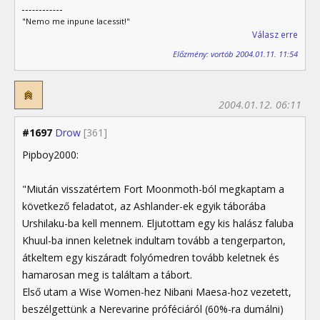
"Nemo me inpune lacessit!"
Válasz erre
Előzmény: vortób 2004.01.11. 11:54
2004.01.12. 06:11
#1697
Drow
[361]
Pipboy2000:
"Miután visszatértem Fort Moonmoth-ból megkaptam a
következő feladatot, az Ashlander-ek egyik táborába
Urshilaku-ba kell mennem. Eljutottam egy kis halász faluba
Khuul-ba innen keletnek indultam tovább a tengerparton,
átkeltem egy kiszáradt folyómedren tovább keletnek és
hamarosan meg is találtam a tábort.
Első utam a Wise Women-hez Nibani Maesa-hoz vezetett,
beszélgettünk a Nerevarine próféciáról (60%-ra dumálni)