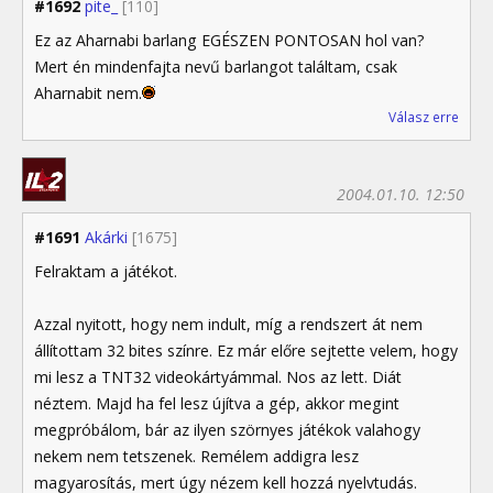
#1692
pite_
[110]
Ez az Aharnabi barlang EGÉSZEN PONTOSAN hol van?
Mert én mindenfajta nevű barlangot találtam, csak
Aharnabit nem.
Válasz erre
2004.01.10. 12:50
#1691
Akárki
[1675]
Felraktam a játékot.
Azzal nyitott, hogy nem indult, míg a rendszert át nem
állítottam 32 bites színre. Ez már előre sejtette velem, hogy
mi lesz a TNT32 videokártyámmal. Nos az lett. Diát
néztem. Majd ha fel lesz újítva a gép, akkor megint
megpróbálom, bár az ilyen szörnyes játékok valahogy
nekem nem tetszenek. Remélem addigra lesz
magyarosítás, mert úgy nézem kell hozzá nyelvtudás.