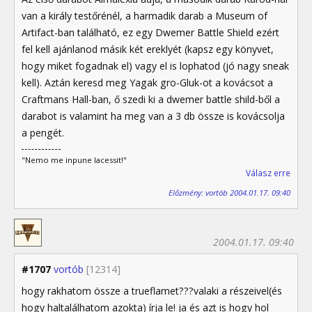
van a király testőrénél, a harmadik darab a Museum of
Artifact-ban található, ez egy Dwemer Battle Shield ezért
fel kell ajánlanod másik két ereklyét (kapsz egy könyvet,
hogy miket fogadnak el) vagy el is lophatod (jó nagy sneak
kell). Aztán keresd meg Yagak gro-Gluk-ot a kovácsot a
Craftmans Hall-ban, ő szedi ki a dwemer battle shild-ből a
darabot is valamint ha meg van a 3 db össze is kovácsolja
a pengét.
"Nemo me inpune lacessit!"
Válasz erre
Előzmény: vortób 2004.01.17. 09:40
2004.01.17. 09:40
#1707
vortób
[12314]
hogy rakhatom össze a trueflamet???valaki a részeivel(és
hogy haltalálhatom azokta) írja le! ja és azt is hogy hol