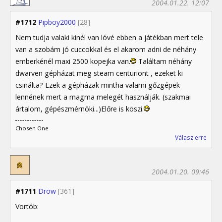
2004.01.22. 12:07
#1712
Pipboy2000
[28]
Nem tudja valaki kinél van lóvé ebben a játékban mert tele
van a szobám jó cuccokkal és el akarom adni de néhány
emberkénél maxi 2500 kopejka van.
Találtam néhány
dwarven gépházat meg steam centuriont , ezeket ki
csinálta? Ezek a gépházak mintha valami gőzgépek
lennének mert a magma melegét használják. (szakmai
ártalom, gépészmérnöki...)Előre is köszi.
Chosen One
Válasz erre
2004.01.20. 09:46
#1711
Drow
[361]
Vortób: