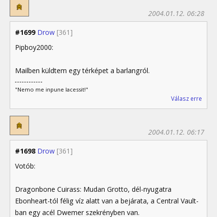
2004.01.12. 06:28
#1699
Drow
[361]
Pipboy2000:
Mailben küldtem egy térképet a barlangról.
"Nemo me inpune lacessit!"
Válasz erre
2004.01.12. 06:17
#1698
Drow
[361]
Votób:
Dragonbone Cuirass: Mudan Grotto, dél-nyugatra
Ebonheart-tól félig víz alatt van a bejárata, a Central Vault-
ban egy acél Dwemer szekrényben van.