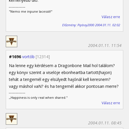
keményebb dió.
"Nemo me inpune lacessit!"
Válasz erre
Előzmény: Pipboy2000 2004.01.11. 02:02
2004.01.11. 11:54
#1696
vortób
[12314]
Na lenne egy kérdésem a Dragonbone Mail hol találom?
egy könyv szerint a viselöje ebonheartba tartott(hajon)
tehát a tengernél egy elsülyedt hajónál kell keresnem?
vagy máshol vaN? és ha tengernél akkor pontosan merre?
,,Happiness is only real when shared."
Válasz erre
2004.01.11. 08:45