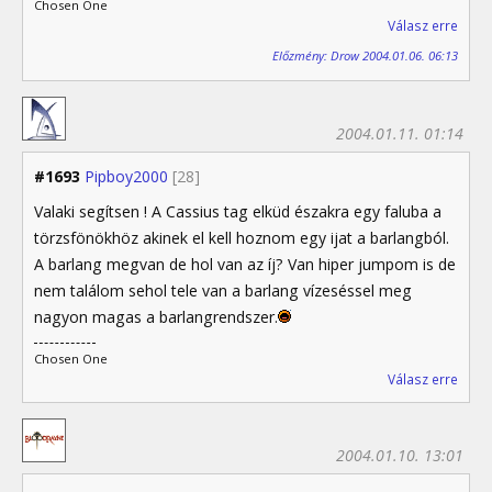
Chosen One
Válasz erre
Előzmény: Drow 2004.01.06. 06:13
2004.01.11. 01:14
#1693
Pipboy2000
[28]
Valaki segítsen ! A Cassius tag elküd északra egy faluba a
törzsfönökhöz akinek el kell hoznom egy ijat a barlangból.
A barlang megvan de hol van az íj? Van hiper jumpom is de
nem találom sehol tele van a barlang vízeséssel meg
nagyon magas a barlangrendszer.
Chosen One
Válasz erre
2004.01.10. 13:01