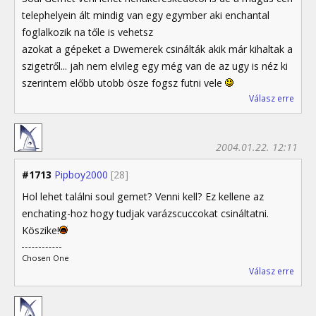
telephelyein ált mindig van egy egymber aki enchantal
foglalkozik na tőle is vehetsz
azokat a gépeket a Dwemerek csinálták akik már kihaltak a
szigetről... jah nem elvileg egy még van de az ugy is néz ki
szerintem előbb utobb ösze fogsz futni vele
Válasz erre
2004.01.22. 12:11
#1713
Pipboy2000
[28]
Hol lehet találni soul gemet? Venni kell? Ez kellene az
enchating-hoz hogy tudjak varázscuccokat csináltatni.
Köszike!
Chosen One
Válasz erre