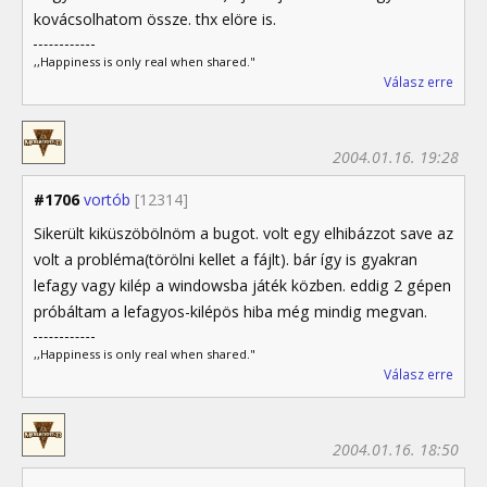
kovácsolhatom össze. thx elöre is.
,,Happiness is only real when shared."
Válasz erre
2004.01.16. 19:28
#1706
vortób
[12314]
Sikerült kiküszöbölnöm a bugot. volt egy elhibázzot save az
volt a probléma(törölni kellet a fájlt). bár így is gyakran
lefagy vagy kilép a windowsba játék közben. eddig 2 gépen
próbáltam a lefagyos-kilépös hiba még mindig megvan.
,,Happiness is only real when shared."
Válasz erre
2004.01.16. 18:50