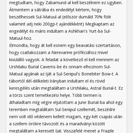
megtudtam, hogy Zabamund-al kell beszélnem ez ügyben.
Átmentem a sátrába és endedélyt kértem, hogy
beszélhessek Sul-Matuul-al (először dumáld 70% fölé
valamint adj neki 200gp-t ajándékként) Megkaptam az
engedélyt és máris indultam a Ashkhan's Yurt-ba Sul-
Matuul-hoz.
Elmondta, hogy át kell esnem egy beavatási szertartáson,
hogy csatlakozzam a Nerevarine próféciához mivel
kivülálló vagyok. A feladat a következő el kell mennem az
Urshilaku Burial Caverns-be és onnam elhoznom Sul-
Matuul apjának az íját a Sul-Senipul's Bonebiter Bow-t. A
tábortól dél-délkeleti írányban indultam el és rövid
keresgélés után megtaláltam a Urshilaku, Astral Burial-t. Ez
a törzs szent temetkezési helye. Több termen is
áthaladtam míg végre eljutottam a June Burial-ba ahol egy
teremben megtaláltam Sul-Senipul szellemét, beszédre
nem volt idő védenem kellett magam, egy-két csapás után
a szellem örökre távozott és a maradványi között
megtaláltam a keresett íjat. Visszafelé menet a Fragile