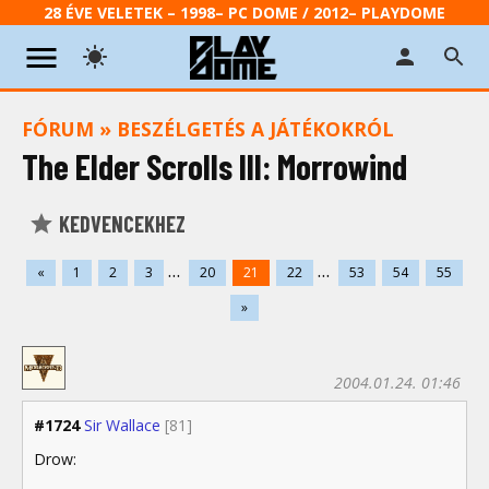
28 ÉVE VELETEK – 1998– PC DOME / 2012– PLAYDOME
FÓRUM
»
BESZÉLGETÉS A JÁTÉKOKRÓL
The Elder Scrolls III: Morrowind
KEDVENCEKHEZ
...
...
«
1
2
3
20
21
22
53
54
55
»
2004.01.24. 01:46
#1724
Sir Wallace
[81]
Drow: