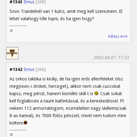
#1343
Emus
[268]
Sovo Trandelnél van 1 kulcs, amit meg kell szereznem. El
lehet valahogy tőle lopni, és ha igen hogy?
:D
Válasz erre
2003.08.07. 17:23
#1342
Emus
[268]
Az orkos taktika is király, de ha igen erős ellenfeleket ölsz
meg(vivec-i őröket, herceget), akkor nem csak cuccokat
kapsz, meg pénzt, hanem kismillió skill-t is
. Csak sokat
kell foglalkozni a taunt kattintással, és a kereskedéssel. Pl:
nekem 112 armorratingom, eszméletlen nagy skilleim(csak
8-as karival), és 7000 fölös pénzzel, mivel nem tudom mire
költeni.
:D