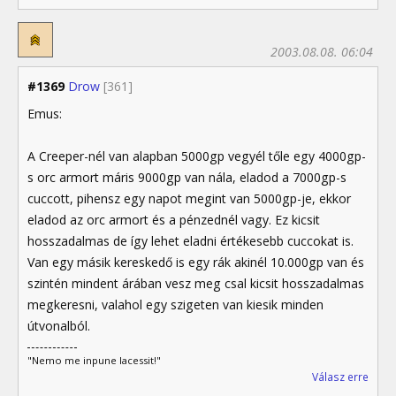
2003.08.08. 06:04
#1369
Drow
[361]
Emus:
A Creeper-nél van alapban 5000gp vegyél tőle egy 4000gp-
s orc armort máris 9000gp van nála, eladod a 7000gp-s
cuccott, pihensz egy napot megint van 5000gp-je, ekkor
eladod az orc armort és a pénzednél vagy. Ez kicsit
hosszadalmas de így lehet eladni értékesebb cuccokat is.
Van egy másik kereskedő is egy rák akinél 10.000gp van és
szintén mindent árában vesz meg csal kicsit hosszadalmas
megkeresni, valahol egy szigeten van kiesik minden
útvonalból.
"Nemo me inpune lacessit!"
Válasz erre