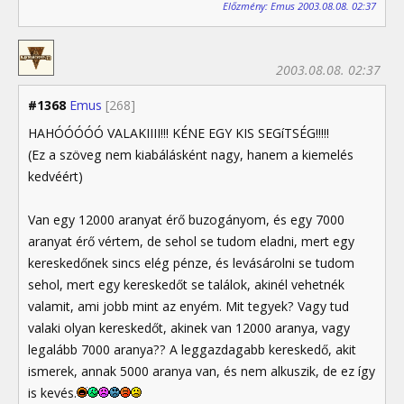
Előzmény: Emus 2003.08.08. 02:37
2003.08.08. 02:37
#1368
Emus
[268]
HAHÓÓÓÓÓ VALAKIIII!!! KÉNE EGY KIS SEGíTSÉG!!!!!
(Ez a szöveg nem kiabálásként nagy, hanem a kiemelés
kedvéért)
Van egy 12000 aranyat érő buzogányom, és egy 7000
aranyat érő vértem, de sehol se tudom eladni, mert egy
kereskedőnek sincs elég pénze, és levásárolni se tudom
sehol, mert egy kereskedőt se találok, akinél vehetnék
valamit, ami jobb mint az enyém. Mit tegyek? Vagy tud
valaki olyan kereskedőt, akinek van 12000 aranya, vagy
legalább 7000 aranya?? A leggazdagabb kereskedő, akit
ismerek, annak 5000 aranya van, és nem alkuszik, de ez így
is kevés.