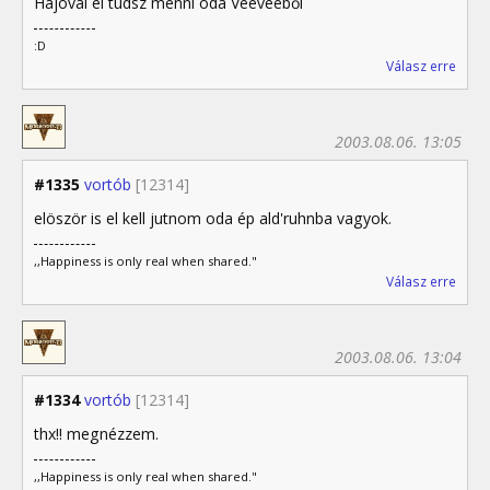
Hajóval el tudsz menni oda Veeveeből
:D
Válasz erre
2003.08.06. 13:05
#1335
vortób
[12314]
elöször is el kell jutnom oda ép ald'ruhnba vagyok.
,,Happiness is only real when shared."
Válasz erre
2003.08.06. 13:04
#1334
vortób
[12314]
thx!! megnézzem.
,,Happiness is only real when shared."