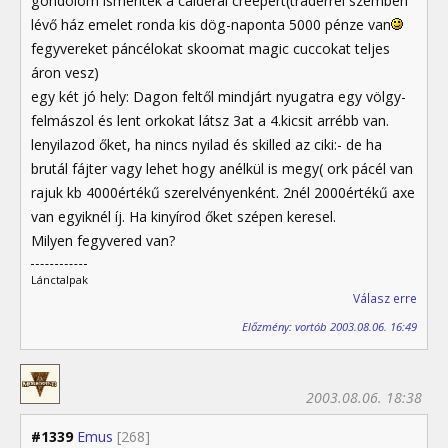
gondolom ismeritek a calderai creepert(traderrel szemben
lévő ház emelet ronda kis dög-naponta 5000 pénze van
fegyvereket páncélokat skoomat magic cuccokat teljes
áron vesz)
egy két jó hely: Dagon feltől mindjárt nyugatra egy völgy-
felmászol és lent orkokat látsz 3at a 4.kicsit arrébb van.
lenyilazod őket, ha nincs nyilad és skilled az ciki:- de ha
brutál fájter vagy lehet hogy anélkül is megy( ork pácél van
rajuk kb 4000értékű szerelvényenként. 2nél 2000értékű axe
van egyiknél íj. Ha kinyírod őket szépen keresel.
Milyen fegyvered van?
Lánctalpak
Válasz erre
Előzmény: vortób 2003.08.06. 16:49
2003.08.06. 18:38
#1339
Emus
[268]