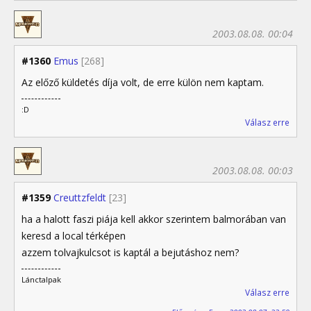
2003.08.08. 00:04
#1360
Emus
[268]
Az előző küldetés díja volt, de erre külön nem kaptam.
:D
Válasz erre
2003.08.08. 00:03
#1359
Creuttzfeldt
[23]
ha a halott faszi piája kell akkor szerintem balmorában van
keresd a local térképen
azzem tolvajkulcsot is kaptál a bejutáshoz nem?
Lánctalpak
Válasz erre