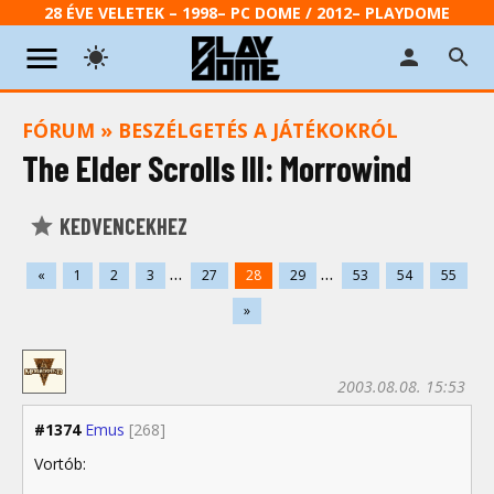
28 ÉVE VELETEK – 1998– PC DOME / 2012– PLAYDOME
FÓRUM
»
BESZÉLGETÉS A JÁTÉKOKRÓL
The Elder Scrolls III: Morrowind
KEDVENCEKHEZ
...
...
«
1
2
3
27
28
29
53
54
55
»
2003.08.08. 15:53
#1374
Emus
[268]
Vortób: