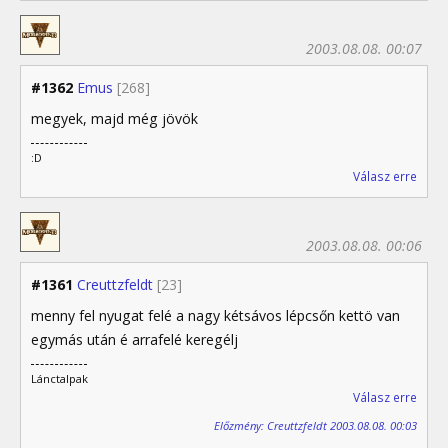
2003.08.08. 00:07
#1362
Emus
[268]
megyek, majd még jövök
:D
Válasz erre
2003.08.08. 00:06
#1361
Creuttzfeldt
[23]
menny fel nyugat felé a nagy kétsávos lépcsőn kettö van
egymás után é arrafelé keregélj
Lánctalpak
Válasz erre
Előzmény: Creuttzfeldt 2003.08.08. 00:03