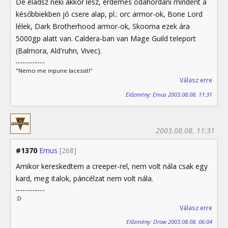
De eladsz neki akkor lesz, érdemes odahordani mindent a
későbbiekben jó csere alap, pl.: orc armor-ok, Bone Lord
lélek, Dark Brotherhood armor-ok, Skooma ezek ára
5000gp alatt van. Caldera-ban van Mage Guild teleport
(Balmora, Ald'ruhn, Vivec).
"Nemo me inpune lacessit!"
Válasz erre
Előzmény: Emus 2003.08.08. 11:31
2003.08.08. 11:31
#1370
Emus
[268]
Amikor kereskedtem a creeper-rel, nem volt nála csak egy
kard, meg italok, páncélzat nem volt nála.
:D
Válasz erre
Előzmény: Drow 2003.08.08. 06:04