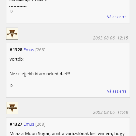
:D
Válasz erre
2003.08.06. 12:15
#1328
Emus
[268]
Vortób:
Nézz lejjebb írtam neked 4-et!!!
:D
Válasz erre
2003.08.06. 11:48
#1327
Emus
[268]
Mi az a Moon Sugar, amit a varázslónak kell vinnem, hogy