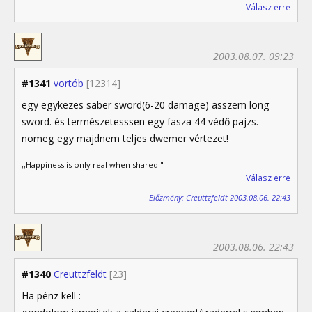
Válasz erre
2003.08.07. 09:23
#1341
vortób
[12314]
egy egykezes saber sword(6-20 damage) asszem long
sword. és természetesssen egy fasza 44 védő pajzs.
nomeg egy majdnem teljes dwemer vértezet!
,,Happiness is only real when shared."
Válasz erre
Előzmény: Creuttzfeldt 2003.08.06. 22:43
2003.08.06. 22:43
#1340
Creuttzfeldt
[23]
Ha pénz kell :