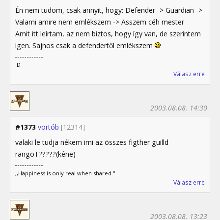
Én nem tudom, csak annyit, hogy: Defender -> Guardian ->
Valami amire nem emlékszem -> Asszem céh mester
Amit itt leírtam, az nem biztos, hogy így van, de szerintem
igen. Sajnos csak a defendertől emlékszem
:D
Válasz erre
2003.08.08. 14:30
#1373
vortób
[12314]
valaki le tudja nékem irni az összes figther guilld
rangoT?????(kéne)
,,Happiness is only real when shared."
Válasz erre
2003.08.08. 13:23