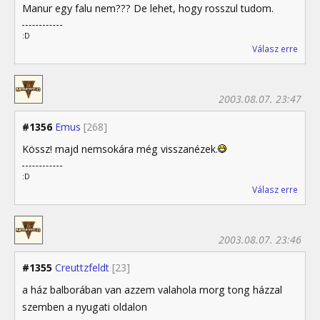
Manur egy falu nem??? De lehet, hogy rosszul tudom.
:D
Válasz erre
2003.08.07. 23:47
#1356
Emus
[268]
Kössz! majd nemsokára még visszanézek.
:D
Válasz erre
2003.08.07. 23:46
#1355
Creuttzfeldt
[23]
a ház balborában van azzem valahola morg tong házzal
szemben a nyugati oldalon