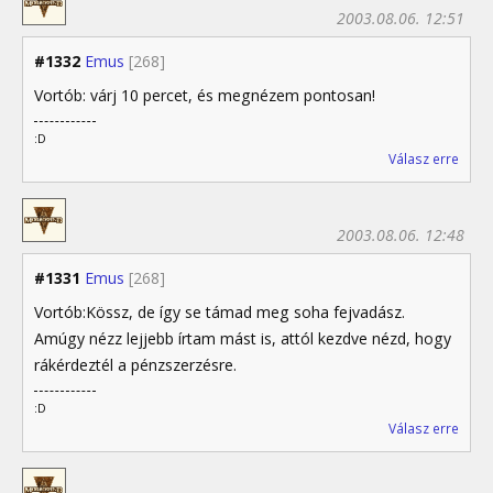
2003.08.06. 12:51
#1332
Emus
[268]
Vortób: várj 10 percet, és megnézem pontosan!
:D
Válasz erre
2003.08.06. 12:48
#1331
Emus
[268]
Vortób:Kössz, de így se támad meg soha fejvadász.
Amúgy nézz lejjebb írtam mást is, attól kezdve nézd, hogy
rákérdeztél a pénzszerzésre.
:D
Válasz erre