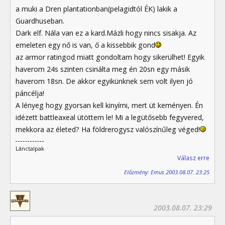
a muki a Dren plantationban(pelagidtól ÉK) lakik a
Guardhuseban.
Dark elf. Nála van ez a kard.Mázli hogy nincs sisakja. Az
emeleten egy nő is van, ő a kissebbik gond
az armor ratingod miatt gondoltam hogy sikerülhet! Egyik
haverom 24s szinten csinálta meg én 20sn egy másik
haverom 18sn. De akkor egyikünknek sem volt ilyen jó
páncélja!
A lényeg hogy gyorsan kell kinyírni, mert üt keményen. Én
idézett battleaxeal ütöttem le! Mi a legütősebb fegyvered,
mekkora az életed? Ha földrerogysz valószínűleg véged!
Lánctalpak
Válasz erre
Előzmény: Emus 2003.08.07. 23:25
2003.08.07. 23:29