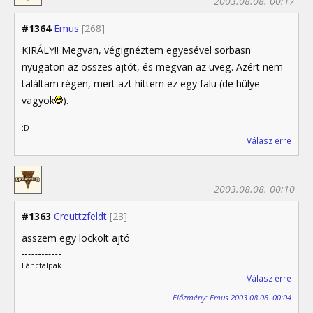
2003.08.08. 00:17
#1364
Emus
[268]
KIRÁLY!! Megvan, végignéztem egyesével sorbasn
nyugaton az összes ajtót, és megvan az üveg. Azért nem
találtam régen, mert azt hittem ez egy falu (de hülye
vagyok
).
:D
Válasz erre
2003.08.08. 00:10
#1363
Creuttzfeldt
[23]
asszem egy lockolt ajtó
Lánctalpak
Válasz erre
Előzmény: Emus 2003.08.08. 00:04