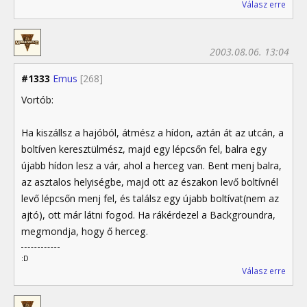
Válasz erre
2003.08.06. 13:04
#1333
Emus
[268]
Vortób:
Ha kiszállsz a hajóból, átmész a hídon, aztán át az utcán, a
boltíven keresztülmész, majd egy lépcsőn fel, balra egy
újabb hídon lesz a vár, ahol a herceg van. Bent menj balra,
az asztalos helyiségbe, majd ott az északon levő boltívnél
levő lépcsőn menj fel, és találsz egy újabb boltívat(nem az
ajtó), ott már látni fogod. Ha rákérdezel a Backgroundra,
megmondja, hogy ő herceg.
:D
Válasz erre