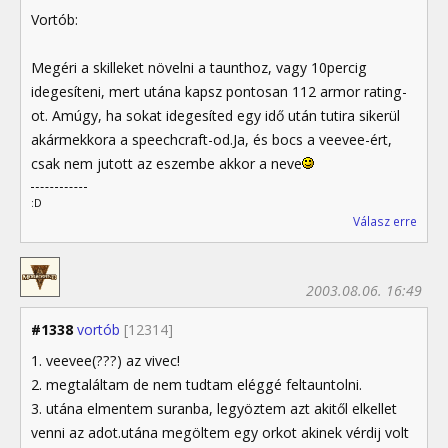
Vortób:
Megéri a skilleket növelni a taunthoz, vagy 10percig
idegesíteni, mert utána kapsz pontosan 112 armor rating-
ot. Amúgy, ha sokat idegesíted egy idő után tutira sikerül
akármekkora a speechcraft-od.Ja, és bocs a veevee-ért,
csak nem jutott az eszembe akkor a neve
:D
Válasz erre
2003.08.06. 16:49
#1338
vortób
[12314]
1. veevee(???) az vivec!
2. megtaláltam de nem tudtam eléggé feltauntolni.
3. utána elmentem suranba, legyöztem azt akitől elkellet
venni az adot.utána megöltem egy orkot akinek vérdij volt