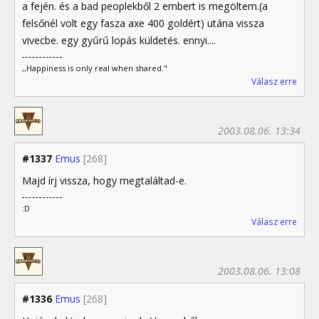
a fején. és a bad peoplekből 2 embert is megöltem.(a
felsőnél volt egy fasza axe 400 goldért) utána vissza
vivecbe. egy gyűrű lopás küldetés. ennyi....
,,Happiness is only real when shared."
Válasz erre
2003.08.06. 13:34
#1337
Emus
[268]
Majd írj vissza, hogy megtaláltad-e.
:D
Válasz erre
2003.08.06. 13:08
#1336
Emus
[268]