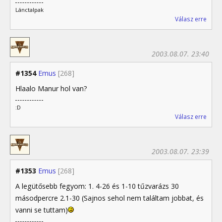
Lánctalpak
Válasz erre
2003.08.07. 23:40
#1354
Emus
[268]
Hlaalo Manur hol van?
:D
Válasz erre
2003.08.07. 23:39
#1353
Emus
[268]
A legütősebb fegyom: 1. 4-26 és 1-10 tűzvarázs 30
másodpercre 2.1-30 (Sajnos sehol nem találtam jobbat, és
vanni se tuttam)