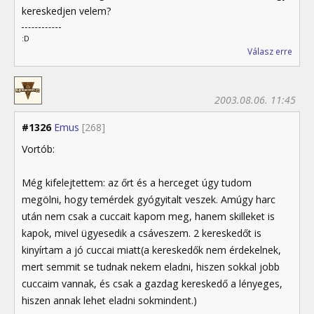
kereskedjen velem?
:D
Válasz erre
2003.08.06. 11:45
#1326
Emus
[268]
Vortób:
Még kifelejtettem: az őrt és a herceget úgy tudom
megölni, hogy temérdek gyógyitalt veszek. Amúgy harc
után nem csak a cuccait kapom meg, hanem skilleket is
kapok, mivel ügyesedik a csáveszem. 2 kereskedőt is
kinyírtam a jó cuccai miatt(a kereskedők nem érdekelnek,
mert semmit se tudnak nekem eladni, hiszen sokkal jobb
cuccaim vannak, és csak a gazdag kereskedő a lényeges,
hiszen annak lehet eladni sokmindent.)