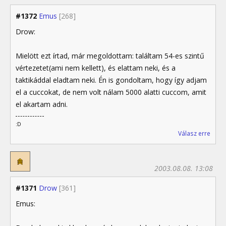
#1372
Emus
[268]
Drow:
Mielött ezt írtad, már megoldottam: találtam 54-es szintű
vértezetet(ami nem kellett), és elattam neki, és a
taktikáddal eladtam neki. Én is gondoltam, hogy így adjam
el a cuccokat, de nem volt nálam 5000 alatti cuccom, amit
el akartam adni.
:D
Válasz erre
2003.08.08. 13:08
#1371
Drow
[361]
Emus: