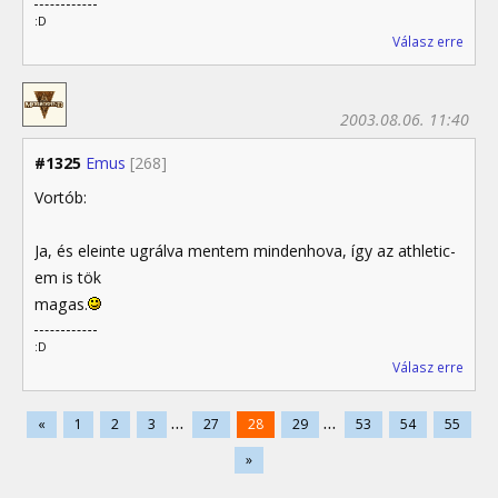
:D
Válasz erre
2003.08.06. 11:40
#1325
Emus
[268]
Vortób:
Ja, és eleinte ugrálva mentem mindenhova, így az athletic-
em is tök
magas.
:D
Válasz erre
...
...
«
1
2
3
27
28
29
53
54
55
»