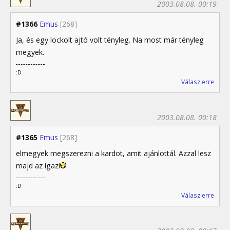
2003.08.08. 00:19
#1366
Emus
[268]
Ja, és egy lockolt ajtó volt tényleg. Na most már tényleg
megyek.
:D
Válasz erre
2003.08.08. 00:18
#1365
Emus
[268]
elmegyek megszerezni a kardot, amit ajánlottál. Azzal lesz
majd az igazi
.
:D
Válasz erre