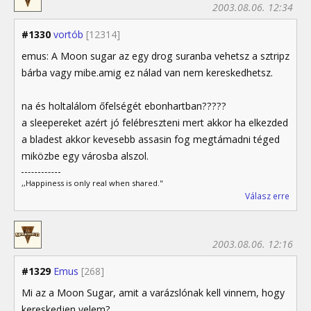
2003.08.06. 12:34
#1330
vortób
[12314]
emus: A Moon sugar az egy drog suranba vehetsz a sztripz
bárba vagy mibe.amig ez nálad van nem kereskedhetsz.
na és holtalálom őfelségét ebonhartban?????
a sleepereket azért jó felébreszteni mert akkor ha elkezded
a bladest akkor kevesebb assasin fog megtámadni téged
miközbe egy városba alszol.
,,Happiness is only real when shared."
Válasz erre
2003.08.06. 12:16
#1329
Emus
[268]
Mi az a Moon Sugar, amit a varázslónak kell vinnem, hogy
kereskedjen velem?