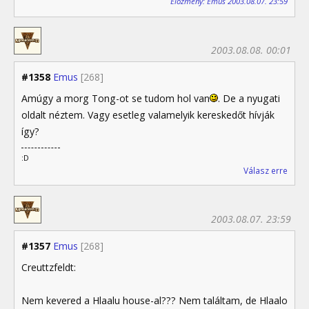
Előzmény: Emus 2003.08.07. 23:59
2003.08.08. 00:01
#1358
Emus
[268]
Amúgy a morg Tong-ot se tudom hol van
. De a nyugati
oldalt néztem. Vagy esetleg valamelyik kereskedőt hívják
így?
:D
Válasz erre
2003.08.07. 23:59
#1357
Emus
[268]
Creuttzfeldt:
Nem kevered a Hlaalu house-al??? Nem találtam, de Hlaalo