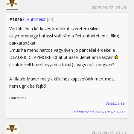
2003.08.07. 23:19
#1346
Creuttzfeldt
[23]
Vortób: én a kétkezes kardokat szeretem silver
claymore(nagy hatássl volt rám a Rettenthetetlen c. film),
dai-katanákat
Emus ha menő harcos vagy ilyen jó páncéllal érdekel a
DEADRIC CLAYMORE 60-at üt azzal ,lehet ám kaszálni
(csak ki kell hozzá nyyírni a tulajt) , vagy már megvan?
A Hlaalo Manur melyik küldihez kapcsolódik mert most
nem ugrik be fejből.
Lánctalpak
Válasz erre
Előzmény: Emus 2003.08.07. 19:27
2003.08.07. 23:13