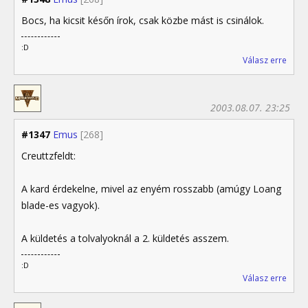
Bocs, ha kicsit későn írok, csak közbe mást is csinálok.
:D
Válasz erre
2003.08.07. 23:25
#1347
Emus
[268]
Creuttzfeldt:
A kard érdekelne, mivel az enyém rosszabb (amúgy Loang
blade-es vagyok).
A küldetés a tolvalyoknál a 2. küldetés asszem.
:D
Válasz erre