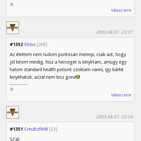
:D
Válasz erre
2003.08.07. 23:37
#1352
Emus
[268]
Az élettem nem tudom pontosan mennyi, csak azt, hogy
jól bírom mindig, hisz a herceget is kinyírtam, amúgy egy
halom standard health potiont szoktam vanni, így bárkit
kinyírhatok, azzal nem lesz gond
:D
Válasz erre
2003.08.07. 23:34
#1351
Creuttzfeldt
[23]
Sz'al: