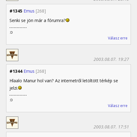
#1345
Emus
[268]
Senki se jön már a fórumra?
:D
Válasz erre
2003.08.07. 19:27
#1344
Emus
[268]
Hlaalo Manur hol van? Az internetről letöltött térkép se
jelzi.
:D
Válasz erre
2003.08.07. 17:51