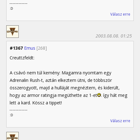
:D
Válasz erre
2003.08.08. 01:25
#1367
Emus
[268]
Creuttzfeldt:
A csávó nem túl kemény: Magamra nyomtam egy
Adrenalin Rush-t, aztán elkeztem ütni, de többször
összerogyott, majd a hulláját megnéztem, és kiderült,
hogy az armor ratingja megüthette az 1-et
. így hát meg
lett a kard. Kössz a tippet!
:D
Válasz erre