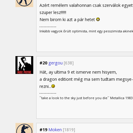
Azért remélem valahonnan csak szerválok egyett, 
szuper lesz!!!!!!
Nem birom ki azt a pár hetet
Inkább vagyok őrült optimista, mint egy pesszimista akinek
#20
gergou
[638]
Hát, ay ultima 9 et ismerve nem hisyem,
a dragon editiont még ma sem tudtam megsye-
rezni...
``take a look to the sky just before you die`` Metallica 1983
#19
Moken
[1819]