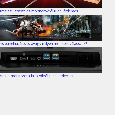
Amit az ultraszéles monitorokról tudni érdemes
Kis panelhatározó, avagy milyen monitort válasszak?
Amit a monitorcsatlakozókról tudni érdemes