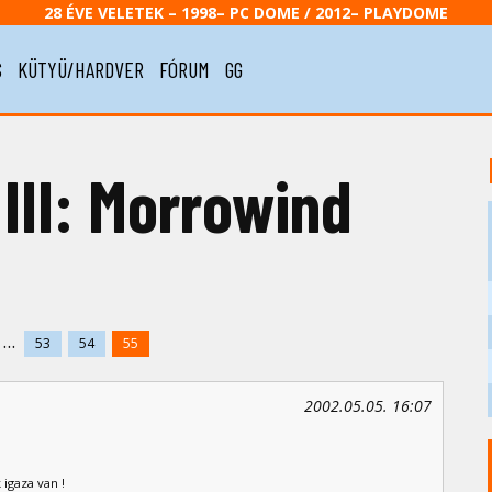
28 ÉVE VELETEK – 1998– PC DOME / 2012– PLAYDOME
S
KÜTYÜ/HARDVER
FÓRUM
GG
 III: Morrowind
...
53
54
55
2002.05.05. 16:07
 igaza van !