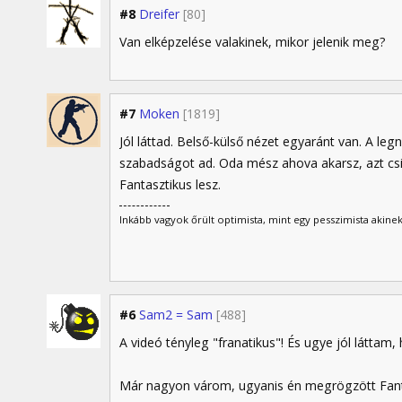
#8
Dreifer
[80]
Van elképzelése valakinek, mikor jelenik meg?
#7
Moken
[1819]
Jól láttad. Belső-külső nézet egyaránt van. A le
szabadságot ad. Oda mész ahova akarsz, azt csin
Fantasztikus lesz.
Inkább vagyok őrült optimista, mint egy pesszimista akinek
#6
Sam2 = Sam
[488]
A videó tényleg "franatikus"! És ugye jól láttam
Már nagyon várom, ugyanis én megrögzött Fant