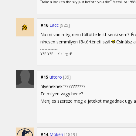
``take a look to the sky just before you die`` Metallica 1983
#16
Lacc
[925]
Na mi van még nem töltötte le itt senki sem? É
nincsen semmilyen fő-történeti szál
Csinálsz a
YEP YEP! - Kipling :P
#15
uttoro
[35]
"ilyeneknek"??????????
Te milyen vagy heee?
Menj es szerezd meg a jatekot magadnak ugy ah
#14
Moken
[1819]