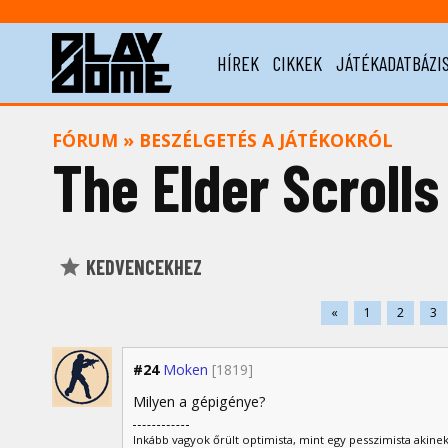
HÍREK
CIKKEK
JÁTÉKADATBÁZI
FÓRUM
»
BESZÉLGETÉS A JÁTÉKOKRÓL
The Elder Scrolls
KEDVENCEKHEZ
«
1
2
3
#24
Moken
[1819]
Milyen a gépigénye?
Inkább vagyok őrült optimista, mint egy pesszimista akinek