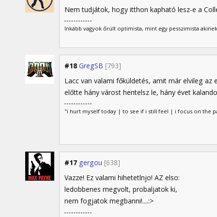
Nem tudjátok, hogy itthon kapható lesz-e a Colle
Inkább vagyok őrült optimista, mint egy pesszimista akinek
#18
GregSB
[793]
Lacc van valami főküldetés, amit már elvileg az
előtte hány várost hentelsz le, hány évet kaland
"i hurt myself today | to see if i still feel | i focus on the p
#17
gergou
[638]
Vazze! Ez valami hihetetlnjo! AZ elso:
ledobbenes megvolt, probaljatok ki,
nem fogjatok megbanni!....:>