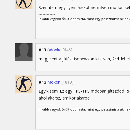
Szerintem egy ilyen játékot nem ilyen módon ke
Inkább vagyok őrült optimista, mint egy pesszimista akinek
#13
ödönke
[646]
megjelent a játék, isonewson kint van, 2cd. lehet 
#12
Moken
[1819]
Egyik sem. Ez egy FPS-TPS módban játszódó RPG. T
ahol akarsz, amikor akarod.
Inkább vagyok őrült optimista, mint egy pesszimista akinek