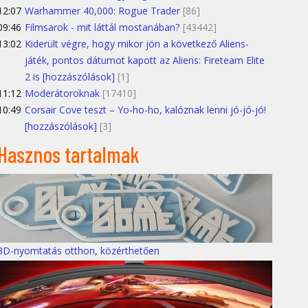
12:07
Warhammer 40,000: Rogue Trader
[86]
09:46
Filmsarok - mit láttál mostanában?
[43442]
13:02
Kiderült végre, hogy mikor jön a következő Aliens-
játék, pontos dátumot kapott az Aliens: Fireteam Elite
2 is [hozzászólások]
[1]
11:12
Moderátoroknak
[17410]
10:49
Corsair Cove teszt – Yo-ho-ho, kalóznak lenni jó-jó-jó!
[hozzászólások]
[3]
Hasznos tartalmak
3D-nyomtatás otthon, közérthetően