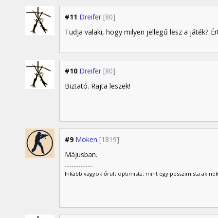
#11
Dreifer
[80]
Tudja valaki, hogy milyen jellegű lesz a játék?
#10
Dreifer
[80]
Biztató. Rajta leszek!
#9
Moken
[1819]
Májusban.
Inkább vagyok őrült optimista, mint egy pesszimista akinek