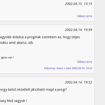
2002.04.15. 13:15
Válasz erre
2002.04.14. 19:59
gnagyobb dobása a proginak szerintem az, hogy teljes
álsz amit akarsz, stb.
 igaza van !
Válasz erre
Előzmény: Sam2 = Sam 2002.04.14. 19:52
2002.04.14. 19:52
, hogy belső nézetből játszható majd a progi?
asy hívő vagyok !