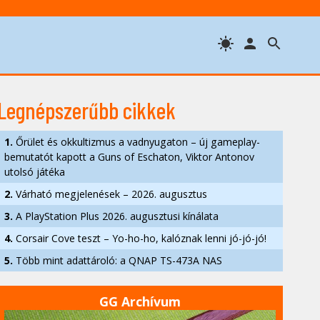
Legnépszerűbb cikkek
1.
Őrület és okkultizmus a vadnyugaton – új gameplay-
bemutatót kapott a Guns of Eschaton, Viktor Antonov
utolsó játéka
2.
Várható megjelenések – 2026. augusztus
3.
A PlayStation Plus 2026. augusztusi kínálata
4.
Corsair Cove teszt – Yo-ho-ho, kalóznak lenni jó-jó-jó!
5.
Több mint adattároló: a QNAP TS-473A NAS
GG Archívum