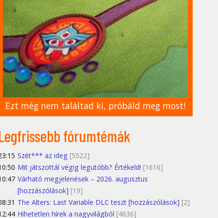
Ezt még nem találtad ki, próbáld meg most!
Legfrissebb fórumtémák
23:15
Szét*** az ideg
[5522]
10:50
Mit játszottál végig legutóbb? Értékeld!
[1616]
10:47
Várható megjelenések – 2026. augusztus
[hozzászólások]
[19]
08:31
The Alters: Last Variable DLC teszt [hozzászólások]
[2]
12:44
Hihetetlen hírek a nagyvilágból
[4636]