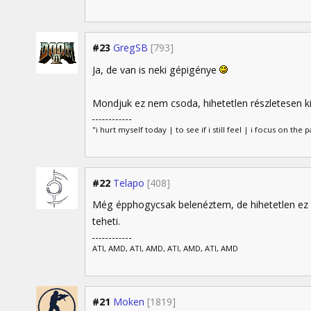
#23
GregSB
[793]
Ja, de van is neki gépigénye
Mondjuk ez nem csoda, hihetetlen részletesen ki
"i hurt myself today | to see if i still feel | i focus on the p
#22
Telapo
[408]
Még épphogycsak belenéztem, de hihetetlen ez a 
teheti.
ATI, AMD, ATI, AMD, ATI, AMD, ATI, AMD
#21
Moken
[1819]