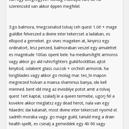
szerencséd van akkor éppen megfelel.
3:go balmora, !megcsinalod tolvaj ceh quest 1.öt! + mage
guildbe felveszed a divine inter tekercset a ladaban, es
ellopod a gemeket. go vivec mageken at, kinyirsz egy
ordinatort, lesz penzed, balmoraban veszel egy amulettet
es magnitude 100as opent bele. ha medium/light armoros
vagy akkor go ald ruhn/fighters guild/lock80as ajtot
kinyitod, odabent glass cuccok + orchish armorok. ha
longblades vagy akkor go molag mar. tes_hi mapon
megnezed holvan a maesa shammus banya, ide kell
menned. bent idd meg az invisiblye potot amit a tolvaj
quest 1ert kaptal, szaladj le a queen termebe, ugorj fel a
kovekre akkor meglatsz egy dead herot, nala van egy
!!daedric dai katana!!, most divine inter tekercset nyomd el.
sadrith moraba vagy. go mage guild, tanuld meg a drain
health spellt, es csinalj a gemeddek egy 40-90 vagy