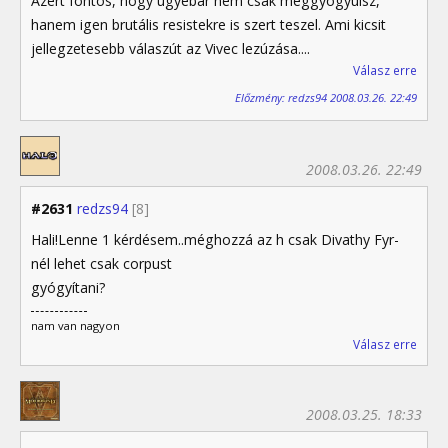
Azért fontos, hogy ugyebár nem csak meggyógyulsz,
hanem igen brutális resistekre is szert teszel. Ami kicsit
jellegzetesebb válaszút az Vivec lezúzása....
Válasz erre
Előzmény: redzs94 2008.03.26. 22:49
2008.03.26. 22:49
#2631
redzs94
[8]
Hali!Lenne 1 kérdésem..méghozzá az h csak Divathy Fyr-
nél lehet csak corpust
gyógyítani?
nam van nagyon
Válasz erre
2008.03.25. 18:33