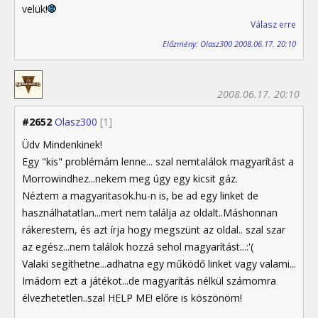
velük!
Válasz erre
Előzmény: Olasz300 2008.06.17. 20:10
2008.06.17. 20:10
#2652
Olasz300
[1]
Üdv Mindenkinek!
Egy "kis" problémám lenne... szal nemtalálok magyarítást a
Morrowindhez...nekem meg úgy egy kicsit gáz.
Néztem a magyaritasok.hu-n is, be ad egy linket de
használhatatlan...mert nem találja az oldalt..Máshonnan
rákerestem, és azt írja hogy megszünt az oldal.. szal szar
az egész...nem találok hozzá sehol magyarítást...:'(
Valaki segíthetne...adhatna egy működő linket vagy valami...
Imádom ezt a játékot...de magyarítás nélkül számomra
élvezhetetlen..szal HELP ME! előre is köszönöm!