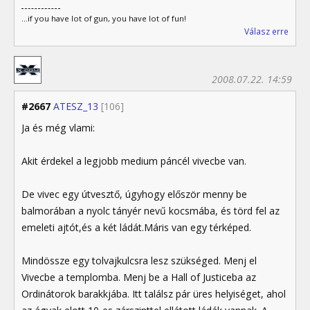
...if you have lot of gun, you have lot of fun!
Válasz erre
2008.07.22. 14:59
#2667
ATESZ_13
[106]
Ja és még vlami:
Akit érdekel a legjobb medium páncél vivecbe van.
De vivec egy útvesztő, úgyhogy először menny be
balmorában a nyolc tányér nevű kocsmába, és törd fel az
emeleti ajtót,és a két ládát.Máris van egy térképed.
Mindössze egy tolvajkulcsra lesz szükséged. Menj el
Vivecbe a templomba. Menj be a Hall of Justiceba az
Ordinátorok barakkjába. Itt találsz pár üres helyiséget, ahol