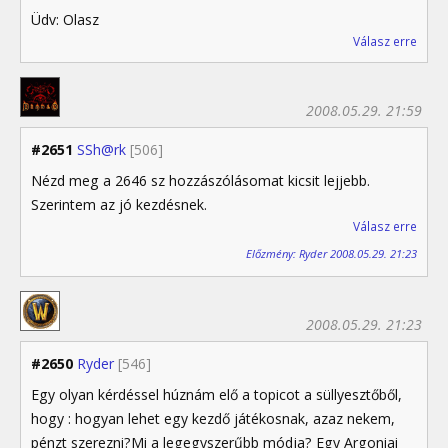
Üdv: Olasz
Válasz erre
2008.05.29. 21:59
#2651
SSh@rk
[506]
Nézd meg a 2646 sz hozzászólásomat kicsit lejjebb.
Szerintem az jó kezdésnek.
Válasz erre
Előzmény: Ryder 2008.05.29. 21:23
2008.05.29. 21:23
#2650
Ryder
[546]
Egy olyan kérdéssel húznám elő a topicot a süllyesztőből,
hogy : hogyan lehet egy kezdő játékosnak, azaz nekem,
pénzt szerezni?Mi a legegyszerűbb módja? Egy Argoniai