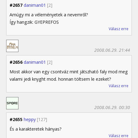
#2657
daniman01
[2]
Amúgy mi a véleményetek a nevemről?
Így hangzik: GYEPREFOS
Válasz erre
2008.06.29. 21:44
#2656
daniman01
[2]
Most akkor van egy csontváz mint játszható faly mod meg
valami jedi knyght mod. honnan töltsem le ezeket?
Válasz erre
2008.06.29. 00:30
#2655
heppy
[127]
És a karakteretek hányas?
Válasz erre