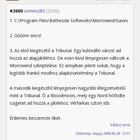
#2660
somesz83
[3336]
1. C:\Program Files\Bethesda Softworks\Morrowind\Saves
2. Gőzöm sincs!
3. Az első kiegészítő a Tribunal. Egy különálló várost ad
hozzá az alapjátékhoz. De ezen kívül lényegesen változik a
Morrowind szkriptelése. Ez annyiban jelent sokat, hogy a
legtöbb frankó modhoz alapkövetelmény a Tribunal.
A második kiegészítő lényegesen nagyobb lélegzetvételű
mint a Tribunal. Ő a Bloodmoon, mely egy Nord hófödte
szigetet ad hozzá a játékhoz. Vérfarkas sztori stb.
Érdemes beszerezni őket.
Válasz erre
Előzmény: heppy 2008.06.28. 13:51