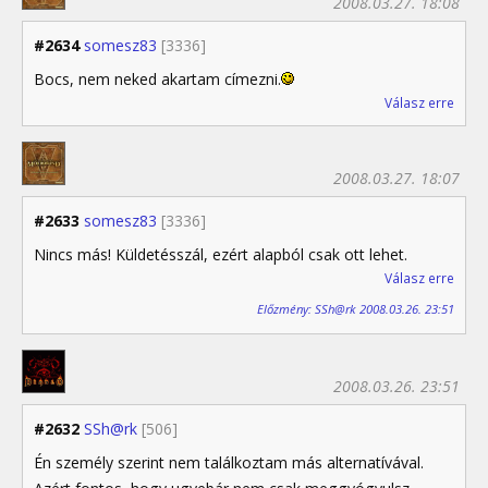
2008.03.27. 18:08
#2634
somesz83
[3336]
Bocs, nem neked akartam címezni.
Válasz erre
2008.03.27. 18:07
#2633
somesz83
[3336]
Nincs más! Küldetésszál, ezért alapból csak ott lehet.
Válasz erre
Előzmény: SSh@rk 2008.03.26. 23:51
2008.03.26. 23:51
#2632
SSh@rk
[506]
Én személy szerint nem találkoztam más alternatívával.