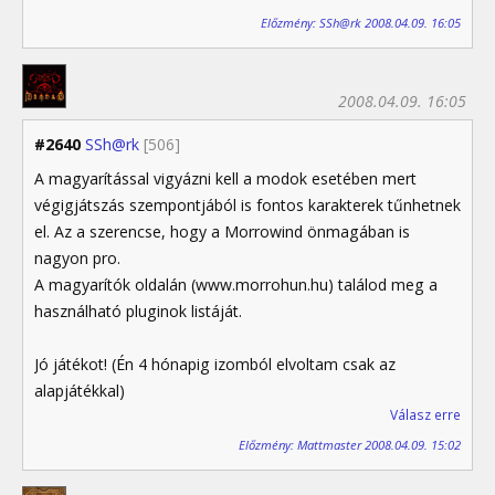
Előzmény: SSh@rk 2008.04.09. 16:05
2008.04.09. 16:05
#2640
SSh@rk
[506]
A magyarítással vigyázni kell a modok esetében mert
végigjátszás szempontjából is fontos karakterek tűnhetnek
el. Az a szerencse, hogy a Morrowind önmagában is
nagyon pro.
A magyarítók oldalán (www.morrohun.hu) találod meg a
használható pluginok listáját.
Jó játékot! (Én 4 hónapig izomból elvoltam csak az
alapjátékkal)
Válasz erre
Előzmény: Mattmaster 2008.04.09. 15:02