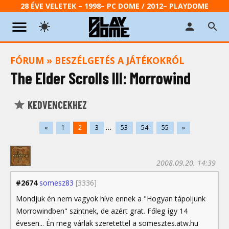
28 ÉVE VELETEK – 1998– PC DOME / 2012– PLAYDOME
FÓRUM
»
BESZÉLGETÉS A JÁTÉKOKRÓL
The Elder Scrolls III: Morrowind
KEDVENCEKHEZ
...
«
1
2
3
53
54
55
»
2008.09.20. 14:39
#2674
somesz83
[3336]
Mondjuk én nem vagyok híve ennek a "Hogyan tápoljunk
Morrowindben" szintnek, de azért grat. Főleg így 14
évesen... Én meg várlak szeretettel a somesztes.atw.hu