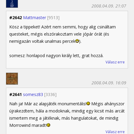
2008.04.09. 21:07
#2642
Mattmaster
[9513]
Kösz a tippeket! Azért nem semmi, hogy alig csináltam
questeket, mégis elszórakoztam vele jópár órát (és
nemigazán voltak unalmas percek
).
somesz: honlapod nagyon király lett, grat hozzá.
Válasz erre
2008.04.09. 16:09
#2641
somesz83
[3336]
Nah ja! Már az alapjáték monumentális!
Mégis ahányszor
újrakezdtem, hála a modoknak, mindig egy kicsit más arcát
ismertem meg a játéknak, más hangulatokat, de mindig
Morrowind maradt!
Válasz erre