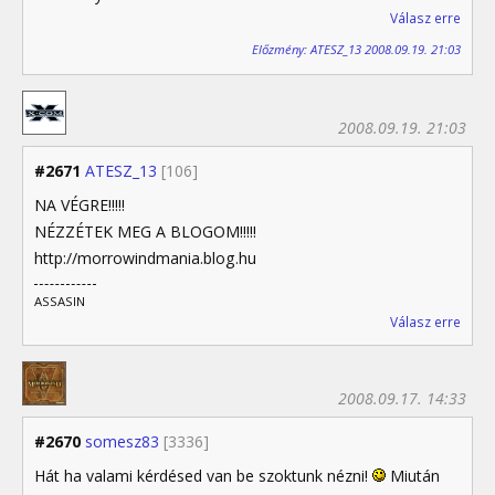
Válasz erre
Előzmény: ATESZ_13 2008.09.19. 21:03
2008.09.19. 21:03
#2671
ATESZ_13
[106]
NA VÉGRE!!!!!
NÉZZÉTEK MEG A BLOGOM!!!!!
http://morrowindmania.blog.hu
ASSASIN
Válasz erre
2008.09.17. 14:33
#2670
somesz83
[3336]
Hát ha valami kérdésed van be szoktunk nézni!
Miután