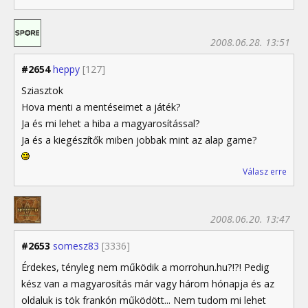
2008.06.28. 13:51
#2654
heppy
[127]
Sziasztok
Hova menti a mentéseimet a játék?
Ja és mi lehet a hiba a magyarosítással?
Ja és a kiegészítők miben jobbak mint az alap game?
Válasz erre
2008.06.20. 13:47
#2653
somesz83
[3336]
Érdekes, tényleg nem működik a morrohun.hu?!?! Pedig
kész van a magyarosítás már vagy három hónapja és az
oldaluk is tök frankón működött... Nem tudom mi lehet