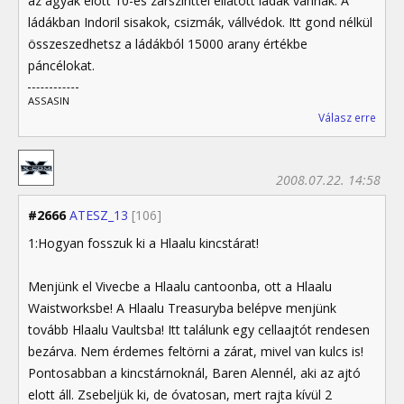
az ágyak elott 10-es zárszinttel ellátott ládák vannak. A
ládákban Indoril sisakok, csizmák, vállvédok. Itt gond nélkül
összeszedhetsz a ládákból 15000 arany értékbe
páncélokat.
ASSASIN
Válasz erre
2008.07.22. 14:58
#2666
ATESZ_13
[106]
1:Hogyan fosszuk ki a Hlaalu kincstárat!
Menjünk el Vivecbe a Hlaalu cantoonba, ott a Hlaalu
Waistworksbe! A Hlaalu Treasuryba belépve menjünk
tovább Hlaalu Vaultsba! Itt találunk egy cellaajtót rendesen
bezárva. Nem érdemes feltörni a zárat, mivel van kulcs is!
Pontosabban a kincstárnoknál, Baren Alennél, aki az ajtó
elott áll. Zsebeljük ki, de óvatosan, mert rajta kívül 2