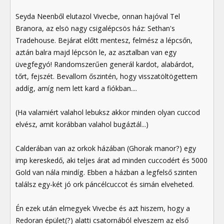
Seyda Neenből elutazol Vivecbe, onnan hajóval Tel
Branora, az elsö nagy csigalépcsös ház: Sethan's
Tradehouse. Bejárat előtt mentesz, felmész a lépcsőn,
aztán balra majd lépcsön le, az asztalban van egy
üvegfegyó! Randomszerűen generál kardot, alabárdot,
tőrt, fejszét. Bevallom őszintén, hogy visszatöltögettem
addíg, amíg nem lett kard a fiókban....
(Ha valamiért valahol lebuksz akkor minden olyan cuccod
elvész, amit korábban valahol bugáztál...)
Calderában van az orkok házában (Ghorak manor?) egy
imp kereskedő, aki teljes árat ad minden cuccodért és 5000
Gold van nála mindíg. Ebben a házban a legfelső szinten
találsz egy-két jó ork páncélcuccot és simán elveheted.
Én ezek után elmegyek Vivecbe és azt hiszem, hogy a
Redoran épület(?) alatti csatornából elveszem az első