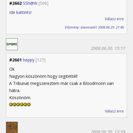
#2662
SSh@rk
[506]
Ide kattints!
Válasz erre
Előzmény: daniman01 2008.06.29. 21:46
2008.06.30. 15:17
#2661
heppy
[127]
Ok
Nagyon köszönöm hogy segitettél!
A Tribunat megszereztem már csak a Bloodmonn van
hátra.
Köszönöm.
Válasz erre
2008.06.30. 12:59