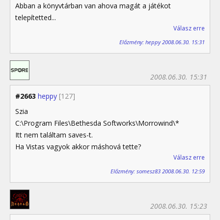
Abban a könyvtárban van ahova magát a játékot
telepítetted...
Válasz erre
Előzmény: heppy 2008.06.30. 15:31
2008.06.30. 15:31
#2663
heppy
[127]
Szia
C:\Program Files\Bethesda Softworks\Morrowind\*
Itt nem találtam saves-t.
Ha Vistas vagyok akkor máshová tette?
Válasz erre
Előzmény: somesz83 2008.06.30. 12:59
2008.06.30. 15:23