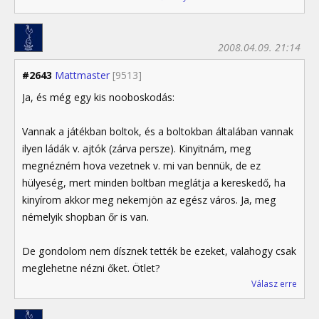
2008.04.09. 21:14
#2643
Mattmaster
[9513]
Ja, és még egy kis nooboskodás:
Vannak a játékban boltok, és a boltokban általában vannak
ilyen ládák v. ajtók (zárva persze). Kinyitnám, meg
megnézném hova vezetnek v. mi van bennük, de ez
hülyeség, mert minden boltban meglátja a kereskedő, ha
kinyírom akkor meg nekemjön az egész város. Ja, meg
némelyik shopban őr is van.
De gondolom nem dísznek tették be ezeket, valahogy csak
meglehetne nézni őket. Ötlet?
Válasz erre