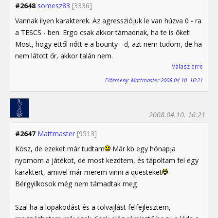
#2648
somesz83
[3336]
Vannak ilyen karakterek. Az agressziójuk le van húzva 0 - ra
a TESCS - ben. Ergo csak akkor támadnak, ha te is őket!
Most, hogy ettől nőtt e a bounty - d, azt nem tudom, de ha
nem látott őr, akkor talán nem.
Válasz erre
Előzmény: Mattmaster 2008.04.10. 16:21
2008.04.10. 16:21
#2647
Mattmaster
[9513]
Kösz, de ezeket már tudtam
Már kb egy hónapja
nyomom a játékot, de most kezdtem, és tápoltam fel egy
karaktert, amivel már merem vinni a questeket
Bérgyilkosok még nem támadtak meg.
Szal ha a lopakodást és a tolvajlást felfejlesztem,