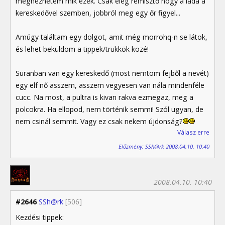
megnézhetem mik ezek. Csak elég rémisztő hogy a láda a
kereskedővel szemben, jobbról meg egy őr figyel...
Amúgy találtam egy dolgot, amit még morrohq-n se látok,
és lehet beküldöm a tippek/trükkök közé!
Suranban van egy kereskedő (most nemtom fejből a nevét)
egy elf nő asszem, asszem vegyesen van nála mindenféle
cucc. Na most, a pultra is kivan rakva ezmegaz, meg a
polcokra. Ha ellopod, nem történik semmi! Szól ugyan, de
nem csinál semmit. Vagy ez csak nekem újdonság?
Válasz erre
Előzmény: SSh@rk 2008.04.10. 10:40
2008.04.10. 10:40
#2646
SSh@rk
[506]
Kezdési tippek: