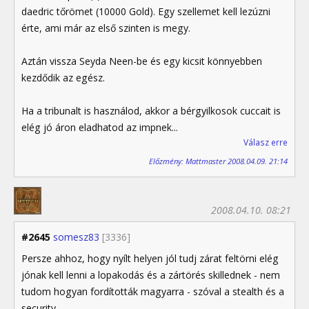
daedric tőrömet (10000 Gold). Egy szellemet kell lezúzni
érte, ami már az első szinten is megy.
Aztán vissza Seyda Neen-be és egy kicsit könnyebben
kezdődik az egész.
Ha a tribunalt is használod, akkor a bérgyilkosok cuccait is
elég jó áron eladhatod az impnek...
Válasz erre
Előzmény: Mattmaster 2008.04.09. 21:14
2008.04.10. 08:21
#2645
somesz83
[3336]
Persze ahhoz, hogy nyílt helyen jól tudj zárat feltörni elég
jónak kell lenni a lopakodás és a zártörés skillednek - nem
tudom hogyan fordították magyarra - szóval a stealth és a
security.