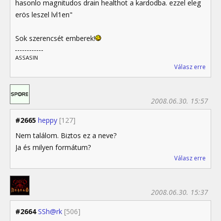
hasonlo magnitudos drain healthot a kardodba. ezzel eleg
erös leszel lvl1en"
Sok szerencsét emberek!
ASSASIN
Válasz erre
2008.06.30. 15:57
#2665
heppy
[127]
Nem találom. Biztos ez a neve?
Ja és milyen formátum?
Válasz erre
2008.06.30. 15:37
#2664
SSh@rk
[506]