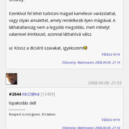
Ezenkívül fel lehet turbózni magad kaméleon varázslattal,
vagy olyan amulettel, amely rendelkezik ilyen mágiával. A
láthatatlanság nem a legjobb megoldás, mert mihelyt
valamivel érintkezel, azonnal láthatóvá válsz.
ui: Kössz a dícsérő szavakat, igyekszem!
Válasz erre
Előzmény: Mattmaster 2008.04.09. 21:14
2008.04.09. 21:53
#2644
McCl@ne
[13409]
lopakodás skill
Respect is not given. It's taken.
Válasz erre
Előzmény: Mattmaster 2008.04.09. 21:14