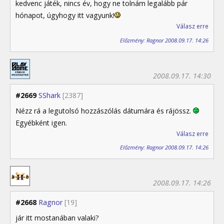
kedvenc játék, nincs év, hogy ne tolnám legalább pár
hónapot, úgyhogy itt vagyunk!
Válasz erre
Előzmény: Ragnor 2008.09.17. 14:26
2008.09.17. 14:30
#2669
SShark
[2387]
Nézz rá a legutolsó hozzászólás dátumára és rájössz.
Egyébként igen.
Válasz erre
Előzmény: Ragnor 2008.09.17. 14:26
2008.09.17. 14:26
#2668
Ragnor
[19]
jár itt mostanában valaki?