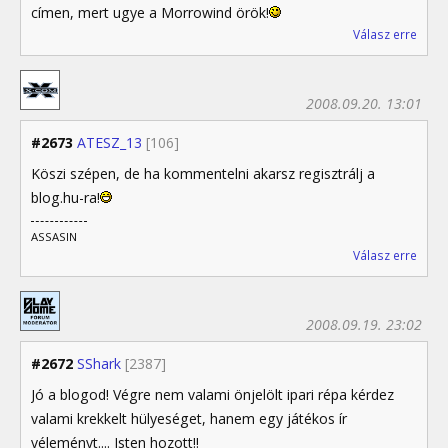
címen, mert ugye a Morrowind örök!
Válasz erre
2008.09.20. 13:01
#2673
ATESZ_13
[106]
Köszi szépen, de ha kommentelni akarsz regisztrálj a
blog.hu-ra!
ASSASIN
Válasz erre
2008.09.19. 23:02
#2672
SShark
[2387]
Jó a blogod! Végre nem valami önjelölt ipari répa kérdez
valami krekkelt hülyeséget, hanem egy játékos ír
véleményt.... Isten hozott!!