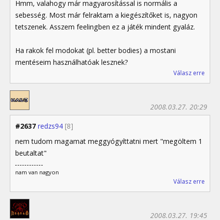
Hmm, valahogy már magyarosítással is normális a
sebesség. Most már felraktam a kiegészítőket is, nagyon
tetszenek. Asszem feelingben ez a játék mindent gyaláz.
Ha rakok fel modokat (pl. better bodies) a mostani
mentéseim használhatóak lesznek?
Válasz erre
2008.03.27. 20:29
#2637
redzs94
[8]
nem tudom magamat meggyógyíttatni mert "megöltem 1
beutaltat"
nam van nagyon
Válasz erre
2008.03.27. 19:45