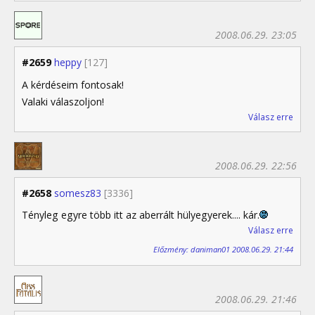
2008.06.29. 23:05
#2659
heppy
[127]
A kérdéseim fontosak!
Valaki válaszoljon!
Válasz erre
2008.06.29. 22:56
#2658
somesz83
[3336]
Tényleg egyre több itt az aberrált hülyegyerek.... kár.
Válasz erre
Előzmény: daniman01 2008.06.29. 21:44
2008.06.29. 21:46