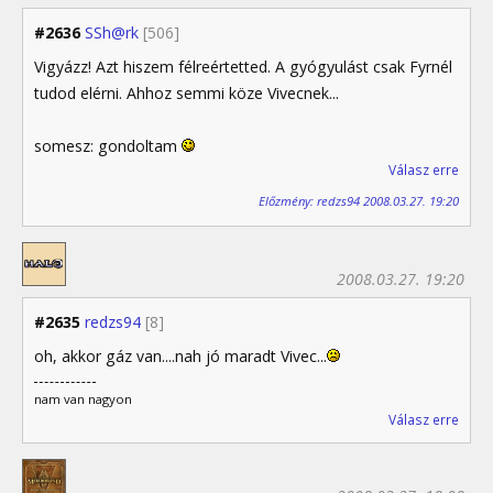
#2636
SSh@rk
[506]
Vigyázz! Azt hiszem félreértetted. A gyógyulást csak Fyrnél
tudod elérni. Ahhoz semmi köze Vivecnek...
somesz: gondoltam
Válasz erre
Előzmény: redzs94 2008.03.27. 19:20
2008.03.27. 19:20
#2635
redzs94
[8]
oh, akkor gáz van....nah jó maradt Vivec...
nam van nagyon
Válasz erre