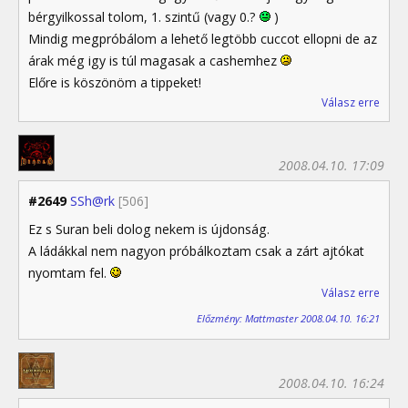
bérgyilkossal tolom, 1. szintű (vagy 0.?
)
Mindig megpróbálom a lehető legtöbb cuccot ellopni de az
árak még igy is túl magasak a cashemhez
Előre is köszönöm a tippeket!
Válasz erre
2008.04.10. 17:09
#2649
SSh@rk
[506]
Ez s Suran beli dolog nekem is újdonság.
A ládákkal nem nagyon próbálkoztam csak a zárt ajtókat
nyomtam fel.
Válasz erre
Előzmény: Mattmaster 2008.04.10. 16:21
2008.04.10. 16:24