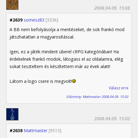
2008.04.09. 15:08
#2639
somesz83
[3336]
A BB nem befolyásolja a mentéseket, de sok frankó mod
játszhatatlan a magyarosítással.
Igen, ez a játék mindent überel cRPG kategóriában! Ha
érdekelnek frankó modok, látogass el az oldalamra, elég
sokat teszteltem és készítettem már az évek alatt!
Látom a logo csere is megvolt!
Válasz erre
Előzmény: Mattmaster 2008.04.09. 15:02
2008.04.09. 15:02
#2638
Mattmaster
[9513]