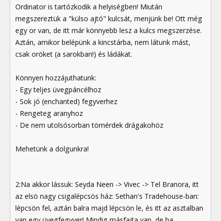
Ordinator is tartózkodik a helyiségben! Miután
megszereztük a "külso ajtó" kulcsát, menjünk be! Ott még
egy or van, de itt már könnyebb lesz a kulcs megszerzése.
Aztán, amikor belépünk a kincstárba, nem látunk mást,
csak oröket (a sarokban!) és ládákat.
Könnyen hozzájuthatunk:
- Egy teljes üvegpáncélhoz
- Sok jó (enchanted) fegyverhez
- Rengeteg aranyhoz
- De nem utolsósorban tömérdek drágakohöz
Mehetünk a dolgunkra!
2:Na akkor lássuk: Seyda Neen -> Vivec -> Tel Branora, itt
az elsö nagy csigalépcsös ház: Sethan's Tradehouse-ban:
lépcsön fel, aztán balra majd lépcsön le, és itt az asztalban
van egy üvegfegyver! Mindig másfajta van, de ha