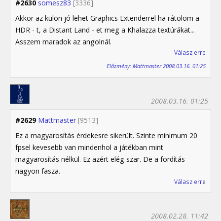
#2630
somesz83
[3336]
Akkor az külön jó lehet Graphics Extenderrel ha rátolom a
HDR - t, a Distant Land - et meg a Khalazza textúrákat...
Asszem maradok az angolnál.
Válasz erre
Előzmény: Mattmaster 2008.03.16. 01:25
2008.03.16. 01:25
#2629
Mattmaster
[9513]
Ez a magyarosítás érdekesre sikerült. Szinte minimum 20
fpsel kevesebb van mindenhol a játékban mint
magyarosítás nélkül. Ez azért elég szar. De a fordítás
nagyon fasza.
Válasz erre
2008.02.28. 11:42