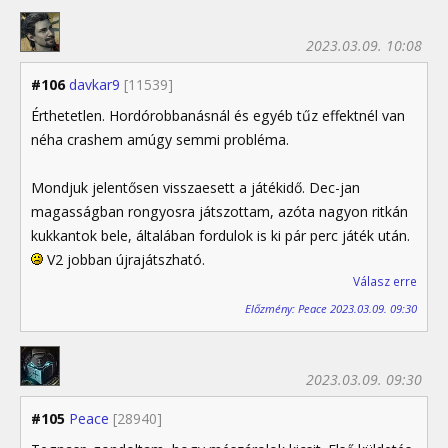
2023.03.09. 10:08
#106
davkar9
[11539]
Érthetetlen. Hordórobbanásnál és egyéb tűz effektnél van
néha crashem amúgy semmi probléma.
Mondjuk jelentősen visszaesett a játékidő. Dec-jan
magasságban rongyosra játszottam, azóta nagyon ritkán
kukkantok bele, általában fordulok is ki pár perc játék után.
V2 jobban újrajátszható.
Válasz erre
Előzmény: Peace 2023.03.09. 09:30
2023.03.09. 09:30
#105
Peace
[28940]