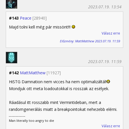
2023.07.19. 13:54
#143
Peace
[28940]
Majd tolni kell még pár missönt!!!
Válasz erre
Előzmény: MattMatthew 2023.07.19. 11:59
2023.07.19. 11:59
#142
MattMatthew
[11927]
HiSTG Damnation nem vicces ha nem optimalizáltál!
Mondjuk ott meta loadoutokkal is rosszak az esélyek.
Ráadásul itt rosszabb mint Vermintideban, mert a
randomgenerálás miatt a breakpointokat nehezebb elérni.
Man literally too angry to die
Válasz erre