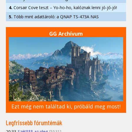
4.
Corsair Cove teszt – Yo-ho-ho, kalóznak lenni jó-jó-jó!
5.
Több mint adattároló: a QNAP TS-473A NAS
GG Archívum
Ezt még nem találtad ki, próbáld meg most!
Legfrissebb fórumtémák
20:33
Szét*** az ideg
[5531]