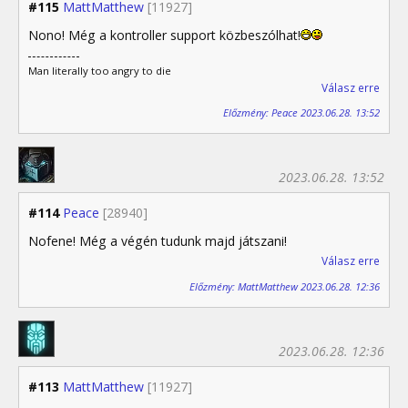
#115
MattMatthew
[11927]
Nono! Még a kontroller support közbeszólhat!
Man literally too angry to die
Válasz erre
Előzmény: Peace 2023.06.28. 13:52
2023.06.28. 13:52
#114
Peace
[28940]
Nofene! Még a végén tudunk majd játszani!
Válasz erre
Előzmény: MattMatthew 2023.06.28. 12:36
2023.06.28. 12:36
#113
MattMatthew
[11927]