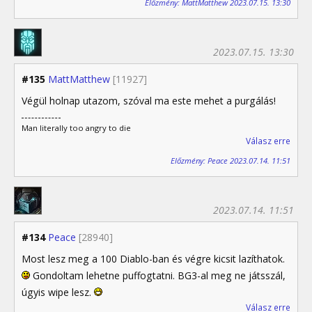
Előzmény: MattMatthew 2023.07.15. 13:30
2023.07.15. 13:30
#135
MattMatthew
[11927]
Végül holnap utazom, szóval ma este mehet a purgálás!
Man literally too angry to die
Válasz erre
Előzmény: Peace 2023.07.14. 11:51
2023.07.14. 11:51
#134
Peace
[28940]
Most lesz meg a 100 Diablo-ban és végre kicsit lazíthatok.
Gondoltam lehetne puffogtatni. BG3-al meg ne játsszál,
úgyis wipe lesz.
Válasz erre