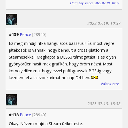
Előzmény: Peace 2023.07.19. 10:37
2023.07.19. 10:37
#139
Peace
[28940]
Ez még mindig ritka hangulatos basszus!!! És most végre
játékosok is vannak, hogy beindult a cross-platform a
Steamesekkel! Megkapta a DLSS3 támogatást is és olyan
gyönyörűen hasít max grafikán, hogy öröm nézni. Most
komoly dilemma, hogy ezzel puffogtassak BG3-ig vagy
kezdjem el a szezonkarimat holnap D4-ben.
Válasz erre
2023.07.18. 18:38
#138
Peace
[28940]
Okay. Nézem majd a Steam üziket este.