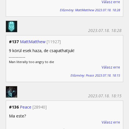
Válasz erre
Előzmény: MattMatthew 2023.07.18. 18:28
2023.07.18. 18:28
#137
MattMatthew
[11927]
9 körül esek haza, de csapathatjuk!
Man literally too angry to die
Válasz erre
Előzmény: Peace 2023.07.18. 18:15
2023.07.18. 18:15
#136
Peace
[28940]
Ma este?
Válasz erre