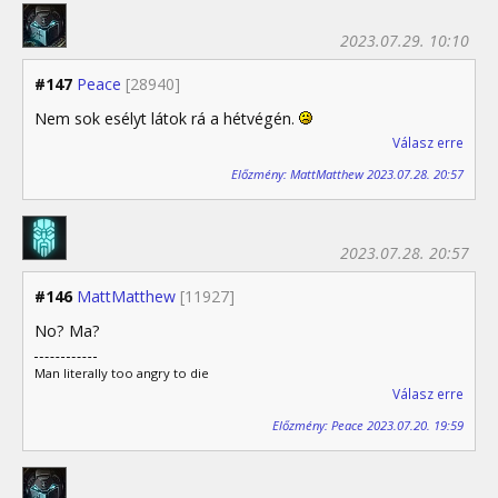
2023.07.29. 10:10
#147
Peace
[28940]
Nem sok esélyt látok rá a hétvégén.
Válasz erre
Előzmény: MattMatthew 2023.07.28. 20:57
2023.07.28. 20:57
#146
MattMatthew
[11927]
No? Ma?
Man literally too angry to die
Válasz erre
Előzmény: Peace 2023.07.20. 19:59