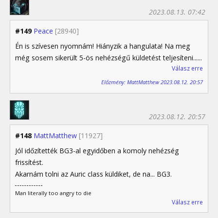
2023.08.13. 07:42
#149
Peace
[28940]
Én is szívesen nyomnám! Hiányzik a hangulata! Na meg
még sosem sikerült 5-ös nehézségű küldetést teljesíteni......
Válasz erre
Előzmény: MattMatthew 2023.08.12. 20:57
2023.08.12. 20:57
#148
MattMatthew
[11927]
Jól időzítették BG3-al egyidőben a komoly nehézség
frissítést.
Akarnám tolni az Auric class küldiket, de na... BG3.
Man literally too angry to die
Válasz erre