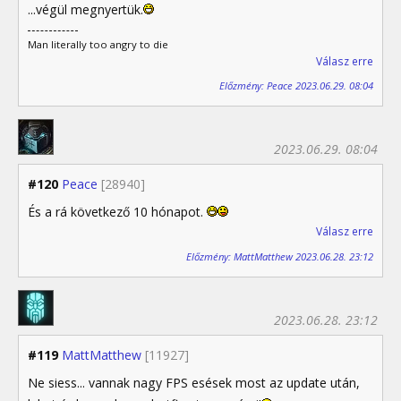
...végül megnyertük.
Man literally too angry to die
Válasz erre
Előzmény: Peace 2023.06.29. 08:04
2023.06.29. 08:04
#120
Peace
[28940]
És a rá következő 10 hónapot.
Válasz erre
Előzmény: MattMatthew 2023.06.28. 23:12
2023.06.28. 23:12
#119
MattMatthew
[11927]
Ne siess... vannak nagy FPS esések most az update után,