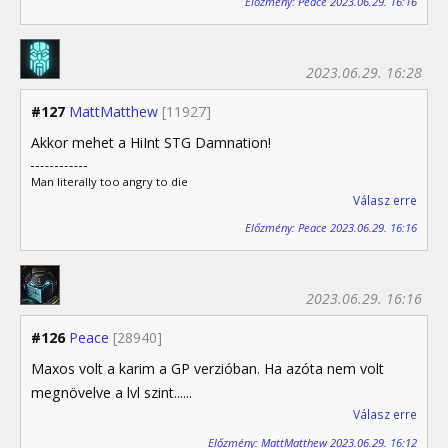
Előzmény: Peace 2023.06.29. 16:16
2023.06.29. 16:28
#127
MattMatthew
[11927]
Akkor mehet a HiInt STG Damnation!
Man literally too angry to die
Válasz erre
Előzmény: Peace 2023.06.29. 16:16
2023.06.29. 16:16
#126
Peace
[28940]
Maxos volt a karim a GP verzióban. Ha azóta nem volt
megnövelve a lvl szint......
Válasz erre
Előzmény: MattMatthew 2023.06.29. 16:12