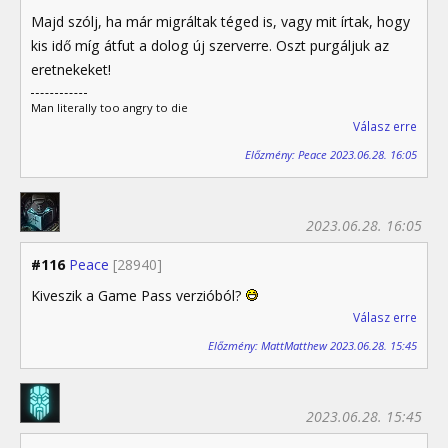
Majd szólj, ha már migráltak téged is, vagy mit írtak, hogy
kis idő míg átfut a dolog új szerverre. Oszt purgáljuk az
eretnekeket!
Man literally too angry to die
Válasz erre
Előzmény: Peace 2023.06.28. 16:05
2023.06.28. 16:05
#116
Peace
[28940]
Kiveszik a Game Pass verzióból?
Válasz erre
Előzmény: MattMatthew 2023.06.28. 15:45
2023.06.28. 15:45