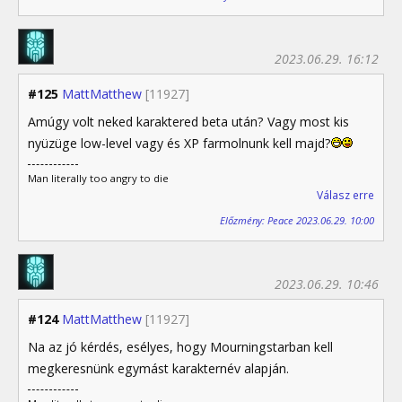
2023.06.29. 16:12
#125
MattMatthew
[11927]
Amúgy volt neked karaktered beta után? Vagy most kis
nyüzüge low-level vagy és XP farmolnunk kell majd?
Man literally too angry to die
Válasz erre
Előzmény: Peace 2023.06.29. 10:00
2023.06.29. 10:46
#124
MattMatthew
[11927]
Na az jó kérdés, esélyes, hogy Mourningstarban kell
megkeresnünk egymást karakternév alapján.