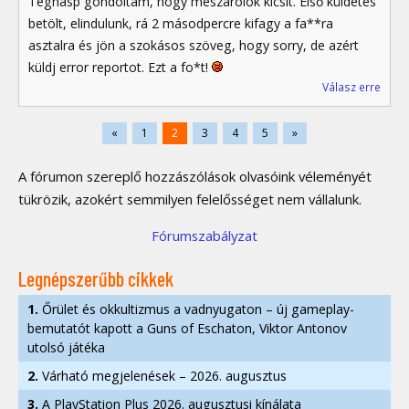
Tegnasp gondoltam, hogy mészárolok kicsit. Első küldetés
betölt, elindulunk, rá 2 másodpercre kifagy a fa**ra
asztalra és jön a szokásos szöveg, hogy sorry, de azért
küldj error reportot. Ezt a fo*t!
Válasz erre
«
1
2
3
4
5
»
A fórumon szereplő hozzászólások olvasóink véleményét
tükrözik, azokért semmilyen felelősséget nem vállalunk.
Fórumszabályzat
Legnépszerűbb cikkek
1.
Őrület és okkultizmus a vadnyugaton – új gameplay-
bemutatót kapott a Guns of Eschaton, Viktor Antonov
utolsó játéka
2.
Várható megjelenések – 2026. augusztus
3.
A PlayStation Plus 2026. augusztusi kínálata