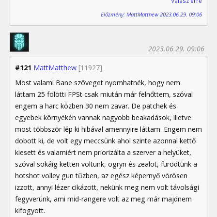
Válasz erre
Előzmény: MattMatthew 2023.06.29. 09:06
2023.06.29. 09:06
#121
MattMatthew
[11927]
Most valami Bane szöveget nyomhatnék, hogy nem
láttam 25 fölötti FPSt csak miután már felnőttem, szóval
engem a harc közben 30 nem zavar. De patchek és
egyebek környékén vannak nagyobb beakadások, illetve
most többször lép ki hibával amennyire láttam. Engem nem
dobott ki, de volt egy meccsünk ahol szinte azonnal kettő
kiesett és valamiért nem priorizálta a szerver a helyüket,
szóval sokáig ketten voltunk, ogryn és zealot, fürödtünk a
hotshot volley gun tűzben, az egész képernyő vörösen
izzott, annyi lézer cikázott, nekünk meg nem volt távolsági
fegyverünk, ami mid-rangere volt az meg már majdnem
kifogyott.