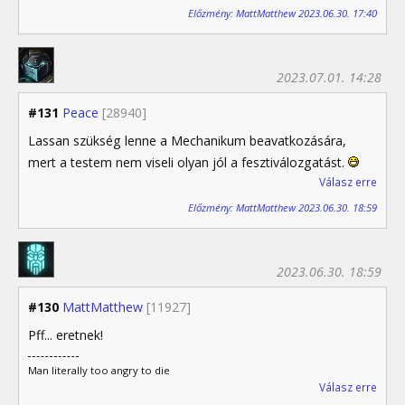
Előzmény: MattMatthew 2023.06.30. 17:40
2023.07.01. 14:28
#131
Peace
[28940]
Lassan szükség lenne a Mechanikum beavatkozására,
mert a testem nem viseli olyan jól a fesztiválozgatást.
Válasz erre
Előzmény: MattMatthew 2023.06.30. 18:59
2023.06.30. 18:59
#130
MattMatthew
[11927]
Pff... eretnek!
Man literally too angry to die
Válasz erre