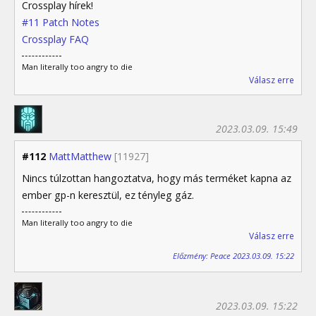
Crossplay hírek!
#11 Patch Notes
Crossplay FAQ
Man literally too angry to die
Válasz erre
2023.03.09. 15:49
#112
MattMatthew
[11927]
Nincs túlzottan hangoztatva, hogy más terméket kapna az
ember gp-n keresztül, ez tényleg gáz.
Man literally too angry to die
Válasz erre
Előzmény: Peace 2023.03.09. 15:22
2023.03.09. 15:22