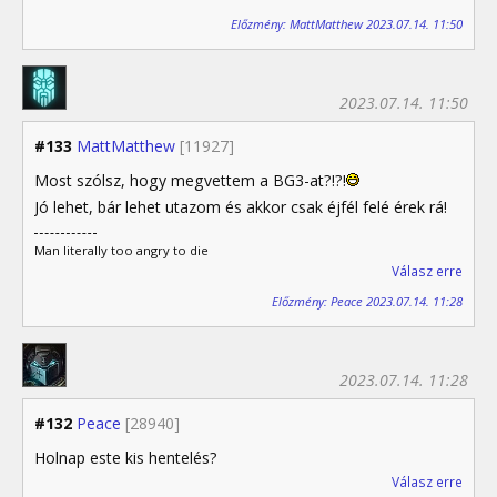
Előzmény: MattMatthew 2023.07.14. 11:50
2023.07.14. 11:50
#133
MattMatthew
[11927]
Most szólsz, hogy megvettem a BG3-at?!?!
Jó lehet, bár lehet utazom és akkor csak éjfél felé érek rá!
Man literally too angry to die
Válasz erre
Előzmény: Peace 2023.07.14. 11:28
2023.07.14. 11:28
#132
Peace
[28940]
Holnap este kis hentelés?
Válasz erre