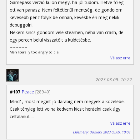
Gamepass verzió külön megy, ha jól tudom. Illetve főleg
ott van panasz. Nem feltétlenül mentség, de gondolom
kevesebb pénz folyik be onnan, kevésbé éri meg nekik
debuggolni.
Nekem sincs gondom vele steamen, néha van crash, de
egy percen belül visszatölt a küldetésbe.
Man literally too angry to die
Válasz erre
2023.03.09. 10:22
#107
Peace
[28940]
Mind1, most megint jó darabig nem megyek a közelébe.
Csak tényleg lett volna kedvem kicsit hentelni csak úgy
céltalanul......
Válasz erre
Előzmény: davkar9 2023.03.09. 10:08