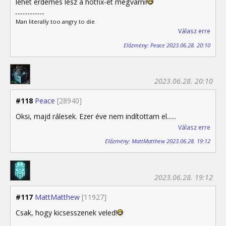
lehet érdemes lesz a hotfix-et megvárni!
Man literally too angry to die
Válasz erre
Előzmény: Peace 2023.06.28. 20:10
2023.06.28. 20:10
#118
Peace
[28940]
Oksi, majd rálesek. Ezer éve nem indítottam el......
Válasz erre
Előzmény: MattMatthew 2023.06.28. 19:12
2023.06.28. 19:12
#117
MattMatthew
[11927]
Csak, hogy kicsesszenek veled!