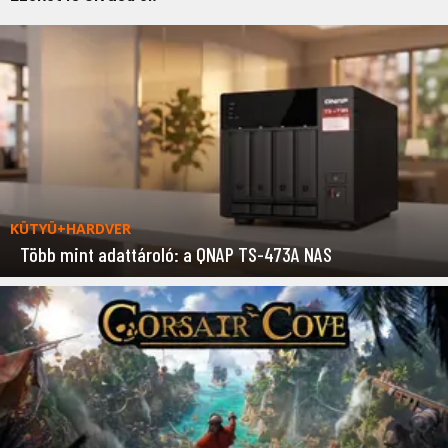
KÜTYÜ+HARDVER
Több mint adattároló: a QNAP TS-473A NAS