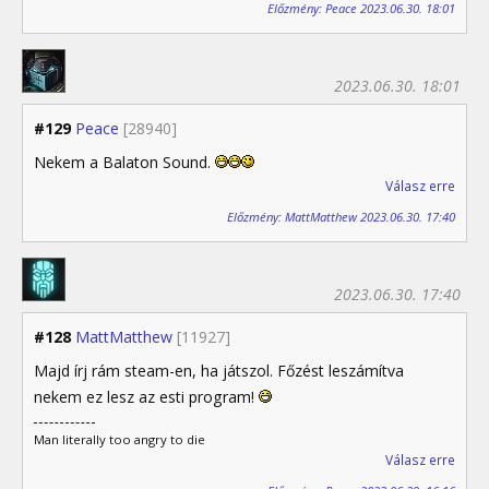
Előzmény: Peace 2023.06.30. 18:01
2023.06.30. 18:01
#129
Peace
[28940]
Nekem a Balaton Sound.
Válasz erre
Előzmény: MattMatthew 2023.06.30. 17:40
2023.06.30. 17:40
#128
MattMatthew
[11927]
Majd írj rám steam-en, ha játszol. Főzést leszámítva
nekem ez lesz az esti program!
Man literally too angry to die
Válasz erre