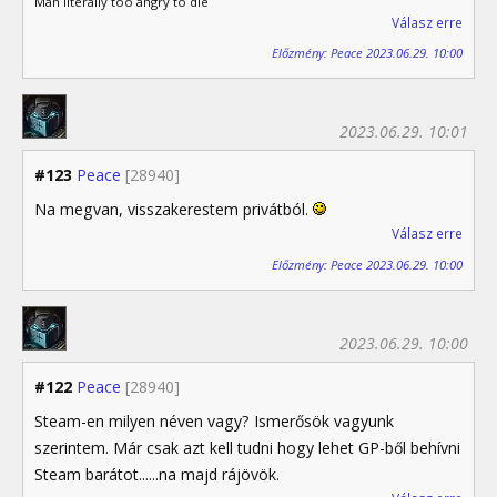
Man literally too angry to die
Válasz erre
Előzmény: Peace 2023.06.29. 10:00
2023.06.29. 10:01
#123
Peace
[28940]
Na megvan, visszakerestem privátból.
Válasz erre
Előzmény: Peace 2023.06.29. 10:00
2023.06.29. 10:00
#122
Peace
[28940]
Steam-en milyen néven vagy? Ismerősök vagyunk
szerintem. Már csak azt kell tudni hogy lehet GP-ből behívni
Steam barátot......na majd rájövök.