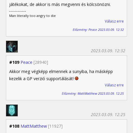
játékokat, de akkor is más megvenni és kölcsönözni.
Man literally too angry to die
Válasz erre
Előzmény: Peace 2023.03.09. 12:32
2023.03.09. 12:32
#109
Peace
[28940]
Akkor meg végképp elmennek a sunyiba, ha másképp
kezelik a GP verzió supportálását!
Válasz erre
Előzmény: MattMatthew 2023.03.09. 12:25
2023.03.09. 12:25
#108
MattMatthew
[11927]