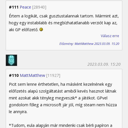
#111
Peace
[28940]
Értem a logikát, csak gusztustalannak tartom. Mármint azt,
hogy egy instabilabb és megbízhatatlanabb verziót kap az,
aki GP előfizető.
Válasz erre
Előzmény: MattMatthew 2023.03.09. 15:20
2023.03.09. 15:20
#110
MattMatthew
[11927]
Picit sem lenne érthetetlen, ha másként kezelnének egy
előfizetés alapú szolgáltatást amiből kevés hasznot látnak
mint azokat akik tényleg megveszik* a játékot. GPvel
gondolom főleg a microsoft jár jól, míg steam nem húzza
le annyira.
*Tudom, eula alapján már mindenki csak bérli papíron a