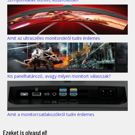
Amit az ultraszéles monitorokról tudni érdemes
Kis panelhatározó, avagy milyen monitort válasszak?
Amit a monitorcsatlakozókról tudni érdemes
Ezeket is olvasd el!