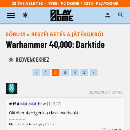
28 ÉVE VELETEK – 1998– PC DOME / 2012– PLAYDOME
FÓRUM
»
BESZÉLGETÉS A JÁTÉKOKRÓL
Warhammer 40,000: Darktide
KEDVENCEKHEZ
«
1
2
3
4
5
»
2023.08.25. 20:54
#154
MattMatthew
[11927]
Október 4-re ígérik a class overhaul-t!
Man literally too angry to die
Válasz erre