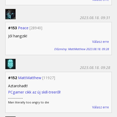
2023.08.18. 09:31
#153
Peace
[28940]
Jól hangzik!
Válasz erre
Előzmény: MattMatthew 2023.08.18. 09:28
2023.08.18. 09:28
#152
MattMatthew
[11927]
Aztarohadt!
PCgamer cikk az új skill-treeről!
Man literally too angry to die
Válasz erre