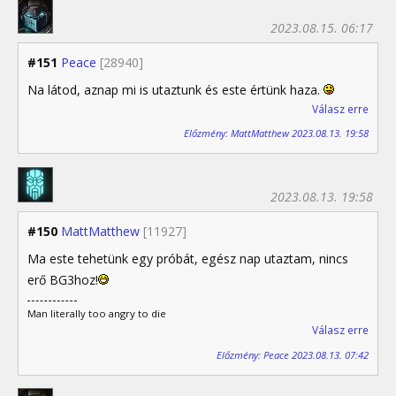
2023.08.15. 06:17
#151
Peace
[28940]
Na látod, aznap mi is utaztunk és este értünk haza.
Válasz erre
Előzmény: MattMatthew 2023.08.13. 19:58
2023.08.13. 19:58
#150
MattMatthew
[11927]
Ma este tehetünk egy próbát, egész nap utaztam, nincs
erő BG3hoz!
Man literally too angry to die
Válasz erre
Előzmény: Peace 2023.08.13. 07:42