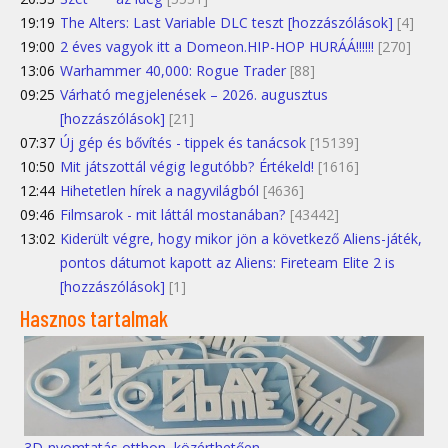
19:19
The Alters: Last Variable DLC teszt [hozzászólások]
[4]
19:00
2 éves vagyok itt a Domeon.HIP-HOP HURÁÁ!!!!!!
[270]
13:06
Warhammer 40,000: Rogue Trader
[88]
09:25
Várható megjelenések – 2026. augusztus
[hozzászólások]
[21]
07:37
Új gép és bővítés - tippek és tanácsok
[15139]
10:50
Mit játszottál végig legutóbb? Értékeld!
[1616]
12:44
Hihetetlen hírek a nagyvilágból
[4636]
09:46
Filmsarok - mit láttál mostanában?
[43442]
13:02
Kiderült végre, hogy mikor jön a következő Aliens-játék,
pontos dátumot kapott az Aliens: Fireteam Elite 2 is
[hozzászólások]
[1]
Hasznos tartalmak
3D-nyomtatás otthon, közérthetően