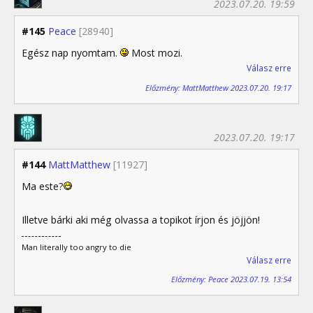
2023.07.20. 19:59
#145
Peace
[28940]
Egész nap nyomtam.
Most mozi.
Válasz erre
Előzmény: MattMatthew 2023.07.20. 19:17
2023.07.20. 19:17
#144
MattMatthew
[11927]
Ma este?
Illetve bárki aki még olvassa a topikot írjon és jöjjön!
Man literally too angry to die
Válasz erre
Előzmény: Peace 2023.07.19. 13:54