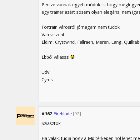
Persze vannak egyéb módok is, hogy meglegyene
egy trainer azért sosem olyan elegáns, nem iga
Fortrain városról jómagam nem tudok.
Van viszont:
Eldim, Crystwind, Fallraen, Meren, Lang, Quillrab
Ebből válassz!
Üdv:
Cyrus
#162
Fireblade
[92]
Sziasztok!
Ha valaki tudja hogy a Mp térképen hol lehet me