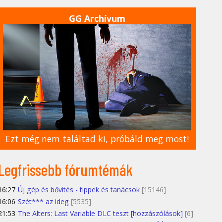
GG Archívum
Ezt még nem találtad ki, próbáld meg most!
Legfrissebb fórumtémák
16:27
Új gép és bővítés - tippek és tanácsok
[15146]
16:06
Szét*** az ideg
[5535]
21:53
The Alters: Last Variable DLC teszt [hozzászólások]
[6]