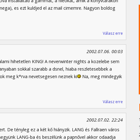
ova installaltad a gammat, a fileokat, amik a konyvtarakon
2 mega), es ezt kuldjed el az mail cimemre. Nagyon boldog
Válasz erre
2002.07.06. 00:03
lami hihetetlen KING! A neverwinter nights a kozelebe sem
nyaban sokkal szarabb a dsnel, hiaba reszletesebbek a
onok meg k*rva nevetsegesen neznek ki
Na, meg mindegyik
Válasz erre
2002.07.02. 22:24
ert. De tényleg ez a két kő hiányzik. LANG és Fallraen város
megyünk LANG-ba és beszélünk a papnővel akkor odaadja