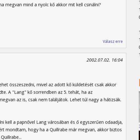
ha megvan mind a nyolc kő akkor mit kell csinálni?
Válasz erre
2002.07.02. 16:04
het összeszedni, mivel az adott kő küldetését csak akkor
te. A "Lang" kő sorrendben az 5. tehát, ha az
van az is, csak nem találjátok. Lehet túl nagy a hátizsák.
ni kell a papnővel Lang városában és ő egyszerűen odaadja,
Ezért mondtam, hogy ha a Quillrabe már megvan, akkor biztos
uillrabe...