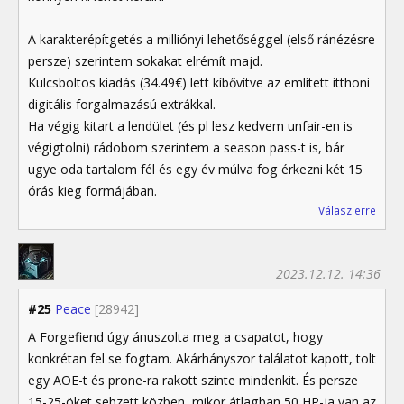
A karakterépítgetés a milliónyi lehetőséggel (első ránézésre
persze) szerintem sokakat elrémít majd.
Kulcsboltos kiadás (34.49€) lett kíbővítve az említett itthoni
digitális forgalmazású extrákkal.
Ha végig kitart a lendület (és pl lesz kedvem unfair-en is
végigtolni) rádobom szerintem a season pass-t is, bár
ugye oda tartalom fél és egy év múlva fog érkezni két 15
órás kieg formájában.
Válasz erre
2023.12.12. 14:36
#25
Peace
[28942]
A Forgefiend úgy ánuszolta meg a csapatot, hogy
konkrétan fel se fogtam. Akárhányszor találatot kapott, tolt
egy AOE-t és prone-ra rakott szinte mindenkit. És persze
15-25-öket sebzett közben, mikor átlagban 50 HP-ja van az