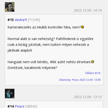
2023.12.09. 14:19
#15
davkar9
[11539]
Kamerakezelés az inkább kontroller hiba, nem?
Normal alatt is van nehézség? Pathfinderek is egyelőre
csak a listáig jutottak, nem tudom milyen nehezek a
játékaik alapból.
Hangulat nem volt kérdés, 40kt azért nehéz elrontani.
Döntések, karakterek milyenek?
Válasz erre
Előzmény: Peace 2023.12.09. 13:00
2023.12.09. 13:15
#14
Peace
[28942]