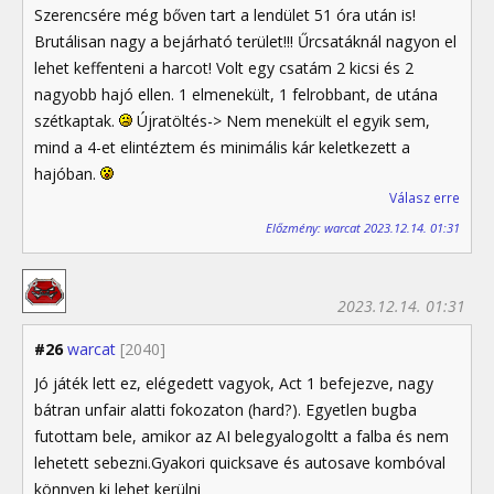
Szerencsére még bőven tart a lendület 51 óra után is!
Brutálisan nagy a bejárható terület!!! Űrcsatáknál nagyon el
lehet keffenteni a harcot! Volt egy csatám 2 kicsi és 2
nagyobb hajó ellen. 1 elmenekült, 1 felrobbant, de utána
szétkaptak.
Újratöltés-> Nem menekült el egyik sem,
mind a 4-et elintéztem és minimális kár keletkezett a
hajóban.
Válasz erre
Előzmény: warcat 2023.12.14. 01:31
2023.12.14. 01:31
#26
warcat
[2040]
Jó játék lett ez, elégedett vagyok, Act 1 befejezve, nagy
bátran unfair alatti fokozaton (hard?). Egyetlen bugba
futottam bele, amikor az AI belegyalogoltt a falba és nem
lehetett sebezni.Gyakori quicksave és autosave kombóval
könnyen ki lehet kerülni