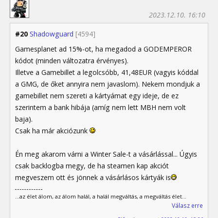
2023.12.10. 16:10
#20
Shadowguard
[4594]
Gamesplanet ad 15%-ot, ha megadod a GODEMPEROR
kódot (minden változatra érvényes).
Illetve a Gamebillet a legolcsóbb, 41,48EUR (vagyis kóddal
a GMG, de őket annyira nem javaslom). Nekem mondjuk a
gamebillet nem szereti a kártyámat egy ideje, de ez
szerintem a bank hibája (amíg nem lett MBH nem volt
baja).
Csak ha már akciózunk
Én meg akarom várni a Winter Sale-t a vásárlással... Úgyis
csak backlogba megy, de ha steamen kap akciót
megveszem ott és jönnek a vásárlásos kártyák is
...az élet álom, az álom halál, a halál megváltás, a megváltás élet...
Válasz erre