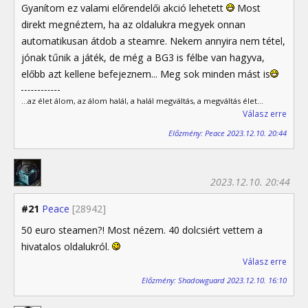
Gyanítom ez valami előrendelői akció lehetett
Most
direkt megnéztem, ha az oldalukra megyek onnan
automatikusan átdob a steamre. Nekem annyira nem tétel,
jónak tűnik a játék, de még a BG3 is félbe van hagyva,
előbb azt kellene befejeznem... Meg sok minden mást is
...az élet álom, az álom halál, a halál megváltás, a megváltás élet...
Válasz erre
Előzmény: Peace 2023.12.10. 20:44
2023.12.10. 20:44
#21
Peace
[28942]
50 euro steamen?! Most nézem. 40 dolcsiért vettem a
hivatalos oldalukról.
Válasz erre
Előzmény: Shadowguard 2023.12.10. 16:10