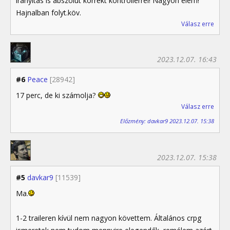
irányítás is abszolút korrekt kontrollerrel! Nagyon élem!
Hajnalban folyt.köv.
Válasz erre
2023.12.07. 16:43
#6
Peace
[28942]
17 perc, de ki számolja?
Válasz erre
Előzmény: davkar9 2023.12.07. 15:38
2023.12.07. 15:38
#5
davkar9
[11539]
Ma.
1-2 traileren kívül nem nagyon követtem. Általános crpg