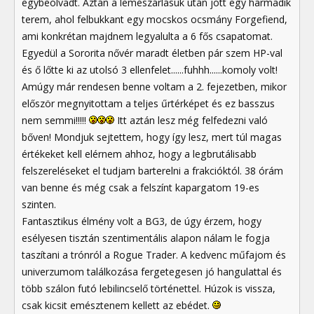
egybeolvadt. Aztán a lemészárlásuk után jött egy harmadik
terem, ahol felbukkant egy mocskos ocsmány Forgefiend,
ami konkrétan majdnem legyalulta a 6 fős csapatomat.
Egyedül a Sororita nővér maradt életben pár szem HP-val
és ő lőtte ki az utolsó 3 ellenfelet......fuhhh......komoly volt!
Amúgy már rendesen benne voltam a 2. fejezetben, mikor
először megnyitottam a teljes űrtérképet és ez basszus
nem semmi!!!!!
Itt aztán lesz még felfedezni való
bőven! Mondjuk sejtettem, hogy így lesz, mert túl magas
értékeket kell elérnem ahhoz, hogy a legbrutálisabb
felszereléseket el tudjam barterelni a frakcióktól. 38 órám
van benne és még csak a felszínt kapargatom 19-es
szinten.
Fantasztikus élmény volt a BG3, de úgy érzem, hogy
esélyesen tisztán szentimentális alapon nálam le fogja
taszítani a trónról a Rogue Trader. A kedvenc műfajom és
univerzumom találkozása fergetegesen jó hangulattal és
több szálon futó lebilincselő történettel. Húzok is vissza,
csak kicsit emésztenem kellett az ebédet.