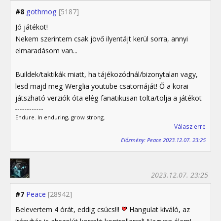
#8
gothmog
[5187]
Jó játékot!
Nekem szerintem csak jövő ilyentájt kerül sorra, annyi
elmaradásom van...
Buildek/taktikák miatt, ha tájékozódnál/bizonytalan vagy,
lesd majd meg Werglia youtube csatornáját! Ő a korai
játszható verziók óta elég fanatikusan tolta/tolja a játékot
Endure. In enduring, grow strong.
Válasz erre
Előzmény: Peace 2023.12.07. 23:25
2023.12.07. 23:25
#7
Peace
[28942]
Belevertem 4 órát, eddig csúcs!!!
Hangulat kiváló, az