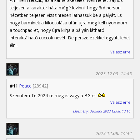
Ami nem tetszik, az a kamerakezelés. Nem lehet sajnos
teljesen a karakter háta mögé levinni, hogy 3rd person
nézetben teljesen vízszintesen láthassuk be a pályát. És
hogy bárminek a kilootolása után újra meg kell nyomnom
a touchpad-et, hogy újra kiírja a pályán látható
interaktálható cuccok nevét. De persze ezekkel együtt lehet
élni.
Válasz erre
2023.12.08. 14:45
#11
Peace
[28942]
Szerintem Te 2024-re meg is vagy a BG-el.
Válasz erre
Előzmény: davkar9 2023.12.08. 13:16
2023.12.08. 14:44