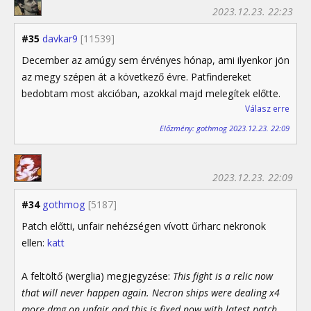
2023.12.23. 22:23
#35
davkar9
[11539]
December az amúgy sem érvényes hónap, ami ilyenkor jön
az megy szépen át a következő évre. Patfindereket
bedobtam most akcióban, azokkal majd melegítek előtte.
Válasz erre
Előzmény: gothmog 2023.12.23. 22:09
2023.12.23. 22:09
#34
gothmog
[5187]
Patch előtti, unfair nehézségen vívott űrharc nekronok
ellen:
katt
A feltöltő (werglia) megjegyzése:
This fight is a relic now
that will never happen again. Necron ships were dealing x4
more dmg on unfair and this is fixed now with latest patch