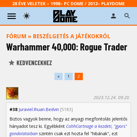
28 ÉVE VELETEK – 1998– PC DOME / 2012– PLAYDOME
FÓRUM
»
BESZÉLGETÉS A JÁTÉKOKRÓL
Warhammer 40,000: Rogue Trader
KEDVENCEKHEZ
«
1
2
2023.12.24. 09:20
#38
Juraviel.Ihuan.Bedvin
[5183]
Biztos vagyok benne, hogy az anyagi megfontolás jelentős
hányadot tesz ki. Egyébként
CohhCartnage a kezdeti, "gyors"
gondolataiban
szintén csak ezt hozta fel "hibának", ezt