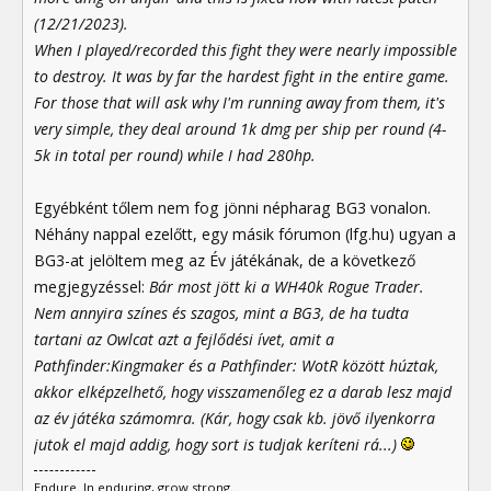
(12/21/2023).
When I played/recorded this fight they were nearly impossible
to destroy. It was by far the hardest fight in the entire game.
For those that will ask why I'm running away from them, it's
very simple, they deal around 1k dmg per ship per round (4-
5k in total per round) while I had 280hp.
Egyébként tőlem nem fog jönni népharag BG3 vonalon.
Néhány nappal ezelőtt, egy másik fórumon (lfg.hu) ugyan a
BG3-at jelöltem meg az Év játékának, de a következő
megjegyzéssel:
Bár most jött ki a WH40k Rogue Trader.
Nem annyira színes és szagos, mint a BG3, de ha tudta
tartani az Owlcat azt a fejlődési ívet, amit a
Pathfinder:Kingmaker és a Pathfinder: WotR között húztak,
akkor elképzelhető, hogy visszamenőleg ez a darab lesz majd
az év játéka számomra. (Kár, hogy csak kb. jövő ilyenkorra
jutok el majd addig, hogy sort is tudjak keríteni rá...)
Endure. In enduring, grow strong.