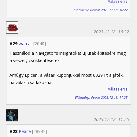
Válasz erre
Előzmény: warcat 2023.12.18. 16:22
2023.12.18. 16:22
#29
warcat
[2040]
Használod a Navigator's insightokat új utak építésére meg
a veszély csökkentésére?
Amúgy Epicen, a vásári kuponjukkal most 6029 Ft a játék,
ha valaki csatlakozna.
Válasz erre
Előzmény: Peace 2023.12.18. 11:25
2023.12.18. 11:25
#28
Peace
[28942]