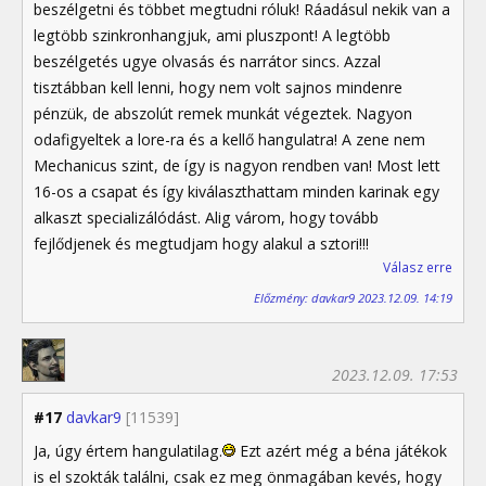
beszélgetni és többet megtudni róluk! Ráadásul nekik van a
legtöbb szinkronhangjuk, ami pluszpont! A legtöbb
beszélgetés ugye olvasás és narrátor sincs. Azzal
tisztábban kell lenni, hogy nem volt sajnos mindenre
pénzük, de abszolút remek munkát végeztek. Nagyon
odafigyeltek a lore-ra és a kellő hangulatra! A zene nem
Mechanicus szint, de így is nagyon rendben van! Most lett
16-os a csapat és így kiválaszthattam minden karinak egy
alkaszt specializálódást. Alig várom, hogy tovább
fejlődjenek és megtudjam hogy alakul a sztori!!!
Válasz erre
Előzmény: davkar9 2023.12.09. 14:19
2023.12.09. 17:53
#17
davkar9
[11539]
Ja, úgy értem hangulatilag.
Ezt azért még a béna játékok
is el szokták találni, csak ez meg önmagában kevés, hogy