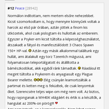
#12
Peace
[28942]
Normálon indítottam, nem mertem elsőre nehezebbet.
Kicsit szomorkodtam is, hogy mennyire könnyűek voltak a
harcok az első pár órában, aztán jöttek a finom kis
ütközetek, ahol csak pislogtam és hullottak az embereim.
Egyszer a Psyker-em kicsit túltolta a képességhasználatot,
átszakadt a fátyol és manifesztálódott 3 Chaos Spawn
150+ HP-val.
Aztán egy másik alkalommal találtunk egy
hullát, ami átalakult egy torz Tzeentch mágussá, ami
folyamatosan teleportálgatott és átállította a
bámészkodókat, akik egyből ránk támadtak.
Ráadásul itt
megint túltolta a Psykerem és anyagiasult egy Plague
Bearer mellette.
Elég csúnyán leamortizálták a
partimat és ketten meg is feküdtek, de csak lenyomtuk
őket. Szerencsére teljes wipe-om még nem volt. Az biztos,
hogy rajonganak a WH40K világáért és értik is a készítők, a
hangulat az 200%-on pörög!!!