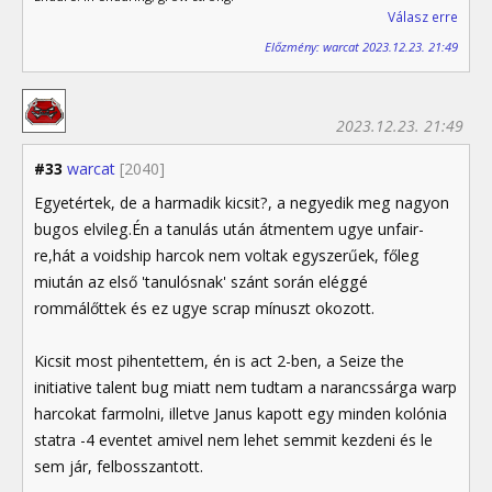
Válasz erre
Előzmény: warcat 2023.12.23. 21:49
2023.12.23. 21:49
#33
warcat
[2040]
Egyetértek, de a harmadik kicsit?, a negyedik meg nagyon
bugos elvileg.Én a tanulás után átmentem ugye unfair-
re,hát a voidship harcok nem voltak egyszerűek, főleg
miután az első 'tanulósnak' szánt során eléggé
rommálőttek és ez ugye scrap mínuszt okozott.
Kicsit most pihentettem, én is act 2-ben, a Seize the
initiative talent bug miatt nem tudtam a narancssárga warp
harcokat farmolni, illetve Janus kapott egy minden kolónia
statra -4 eventet amivel nem lehet semmit kezdeni és le
sem jár, felbosszantott.