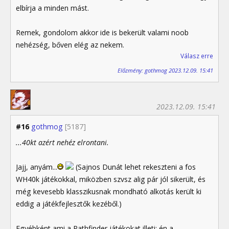
elbírja a minden mást.
Remek, gondolom akkor ide is bekerült valami noob
nehézség, bőven elég az nekem.
Válasz erre
Előzmény: gothmog 2023.12.09. 15:41
2023.12.09. 15:41
#16
gothmog
[5187]
...40kt azért nehéz elrontani.
Jajj, anyám...
(Sajnos Dunát lehet rekeszteni a fos
WH40k játékokkal, miközben szvsz alig pár jól sikerült, és
még kevesebb klasszikusnak mondható alkotás került ki
eddig a játékfejlesztők kezéből.)
Egyébként ami a Pathfinder játékokat illeti: én a