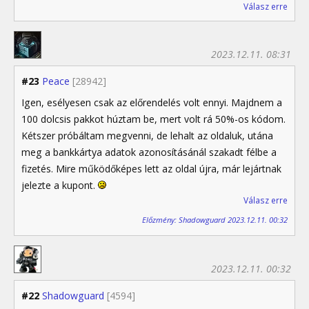
Válasz erre
2023.12.11. 08:31
#23
Peace
[28942]
Igen, esélyesen csak az előrendelés volt ennyi. Majdnem a
100 dolcsis pakkot húztam be, mert volt rá 50%-os kódom.
Kétszer próbáltam megvenni, de lehalt az oldaluk, utána
meg a bankkártya adatok azonosításánál szakadt félbe a
fizetés. Mire működőképes lett az oldal újra, már lejártnak
jelezte a kupont.
Válasz erre
Előzmény: Shadowguard 2023.12.11. 00:32
2023.12.11. 00:32
#22
Shadowguard
[4594]