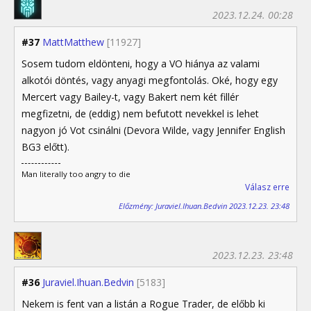
2023.12.24. 00:28
#37
MattMatthew
[11927]
Sosem tudom eldönteni, hogy a VO hiánya az valami
alkotói döntés, vagy anyagi megfontolás. Oké, hogy egy
Mercert vagy Bailey-t, vagy Bakert nem két fillér
megfizetni, de (eddig) nem befutott nevekkel is lehet
nagyon jó Vot csinálni (Devora Wilde, vagy Jennifer English
BG3 előtt).
Man literally too angry to die
Válasz erre
Előzmény: Juraviel.Ihuan.Bedvin 2023.12.23. 23:48
2023.12.23. 23:48
#36
Juraviel.Ihuan.Bedvin
[5183]
Nekem is fent van a listán a Rogue Trader, de előbb ki