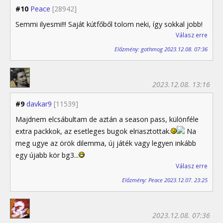
#10
Peace
[28942]
Semmi ilyesmi!!! Saját kútfőből tolom neki, így sokkal jobb!
Válasz erre
Előzmény: gothmog 2023.12.08. 07:36
2023.12.08. 13:16
#9
davkar9
[11539]
Majdnem elcsábultam de aztán a season pass, különféle
extra packkok, az esetleges bugok elriasztottak.
Na
meg ugye az örök dilemma, új játék vagy legyen inkább
egy újabb kör bg3...
Válasz erre
Előzmény: Peace 2023.12.07. 23:25
2023.12.08. 07:36