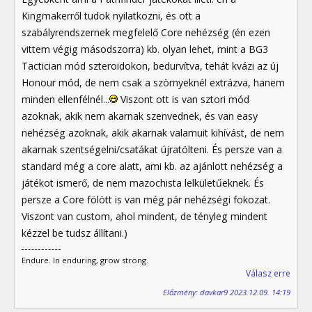
Kingmakerről tudok nyilatkozni, és ott a
szabályrendszernek megfelelő Core nehézség (én ezen
vittem végig másodszorra) kb. olyan lehet, mint a BG3
Tactician mód szteroidokon, bedurvítva, tehát kvázi az új
Honour mód, de nem csak a szörnyeknél extrázva, hanem
minden ellenfélnél...
Viszont ott is van sztori mód
azoknak, akik nem akarnak szenvednek, és van easy
nehézség azoknak, akik akarnak valamuit kihívást, de nem
akarnak szentségelni/csatákat újratölteni. És persze van a
standard még a core alatt, ami kb. az ajánlott nehézség a
játékot ismerő, de nem mazochista lelkületűeknek. És
persze a Core fölött is van még pár nehézségi fokozat.
Viszont van custom, ahol mindent, de tényleg mindent
kézzel be tudsz állítani.)
Endure. In enduring, grow strong.
Válasz erre
Előzmény: davkar9 2023.12.09. 14:19