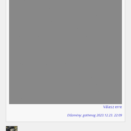
Más. Engem nem frusztrál a filmes megközelítés
hiánya+teljes szöveges narratíva, viszont a minimális
szinkron roppant zavaró, főleg, hogy az eddig társak pár
voice actingos szövege alapján kurva jó hangokat
találtak a WotR-ben. Enélkül is végig lehet vinni, élvezni,
de nyilván király lenne, ha teljes hanganyaggal érkezne.
Ez a legnagyobb negatívum, amit az Owlcat játékai
kapcsán fel tudok hozni. Ez igaz a WH40K:RT-re is, kevés
a szinkronos rész benne a tesztek alapján.
A Disco Elysiumot én még a teljes szinkron előtti
verzióban vittem végig, de Aribeth és te már szerintem a
Final Cut-tal játszottatok, ami biztos továbbb növelte az
élményt.
Válasz erre
Előzmény: gothmog 2023.12.23. 22:09