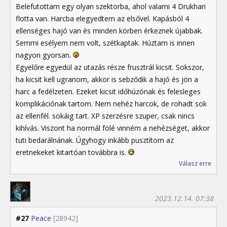
Belefutottam egy olyan szektorba, ahol valami 4 Drukhari
flotta van. Harcba elegyedtem az elsővel. Kapásból 4
ellenséges hajó van és minden körben érkeznek újabbak.
Semmi esélyem nem volt, szétkaptak. Húztam is innen
nagyon gyorsan.
Egyelőre egyedül az utazás része frusztrál kicsit. Sokszor,
ha kicsit kell ugranom, akkor is sebződik a hajó és jön a
harc a fedélzeten. Ezeket kicsit időhúzónak és felesleges
komplikációnak tartom. Nem nehéz harcok, de rohadt sok
az ellenfél. sokáig tart. XP szerzésre szuper, csak nincs
kihívás. Viszont ha normál fölé vinném a nehézséget, akkor
tuti bedarálnának. Úgyhogy inkább pusztítom az
eretnekeket kitartóan továbbra is.
Válasz erre
2023.12.14. 07:38
#27
Peace
[28942]