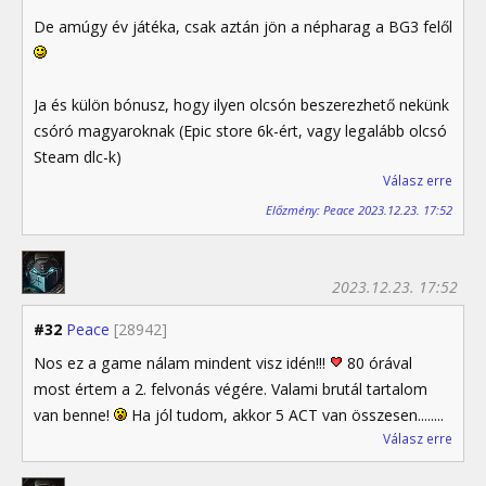
De amúgy év játéka, csak aztán jön a népharag a BG3 felől
Ja és külön bónusz, hogy ilyen olcsón beszerezhető nekünk
csóró magyaroknak (Epic store 6k-ért, vagy legalább olcsó
Steam dlc-k)
Válasz erre
Előzmény: Peace 2023.12.23. 17:52
2023.12.23. 17:52
#32
Peace
[28942]
Nos ez a game nálam mindent visz idén!!!
80 órával
most értem a 2. felvonás végére. Valami brutál tartalom
van benne!
Ha jól tudom, akkor 5 ACT van összesen........
Válasz erre