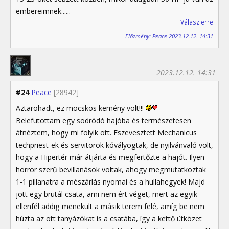
embereimnek......
Válasz erre
Előzmény: Peace 2023.12.12. 14:31
2023.12.12. 14:31
#24
Peace
[28942]
Aztarohadt, ez mocskos kemény volt!!!
Belefutottam egy sodródó hajóba és természetesen
átnéztem, hogy mi folyik ott. Eszevesztett Mechanicus
techpriest-ek és servitorok kóvályogtak, de nyilvánvaló volt,
hogy a Hipertér már átjárta és megfertőzte a hajót. Ilyen
horror szerű bevillanások voltak, ahogy megmutatkoztak
1-1 pillanatra a mészárlás nyomai és a hullahegyek! Majd
jött egy brutál csata, ami nem ért véget, mert az egyik
ellenfél addig menekült a másik terem felé, amíg be nem
húzta az ott tanyázókat is a csatába, így a kettő ütközet