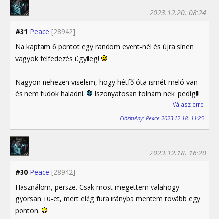
2023.12.20. 08:24
#31
Peace
[28942]
Na kaptam 6 pontot egy random event-nél és újra sínen
vagyok felfedezés ügyileg!
Nagyon nehezen viselem, hogy hétfő óta ismét meló van
és nem tudok haladni.
Iszonyatosan tolnám neki pedig!!!
Válasz erre
Előzmény: Peace 2023.12.18. 11:25
2023.12.18. 16:28
#30
Peace
[28942]
Használom, persze. Csak most megettem valahogy
gyorsan 10-et, mert elég fura irányba mentem tovább egy
ponton.