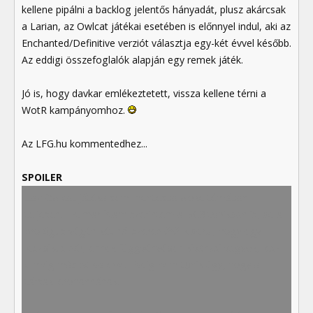
kellene pipálni a backlog jelentős hányadát, plusz akárcsak
a Larian, az Owlcat játékai esetében is előnnyel indul, aki az
Enchanted/Definitive verziót választja egy-két évvel később.
Az eddigi összefoglalók alapján egy remek játék.
Jó is, hogy davkar emlékeztetett, vissza kellene térni a
WotR kampányomhoz.
Az LFG.hu kommentedhez...
SPOILER
...az Owlcat játéka sem mentesba woke témában
teljesen. Ezt már írtam szerintem a BG3 topikban is, de a
prológus végén két női szereplőről kiderül, hogy egy
leszbikus pár, ennek függvényében kiváncsi vagyok, lesz-
e még más példa erre. Eddig nem tűnik úgy, hogy a
társak lerohannának.