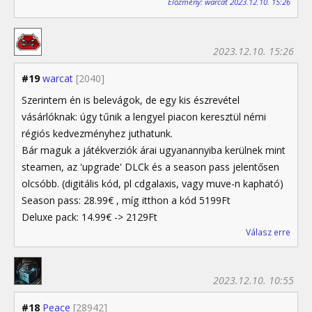
Előzmény: warcat 2023.12.10. 15:26
2023.12.10. 15:26
#19
warcat
[2040]
Szerintem én is belevágok, de egy kis észrevétel
vásárlóknak: úgy tűnik a lengyel piacon keresztül némi
régiós kedvezményhez juthatunk.
Bár maguk a játékverziók árai ugyanannyiba kerülnek mint
steamen, az 'upgrade' DLCk és a season pass jelentősen
olcsóbb. (digitális kód, pl cdgalaxis, vagy muve-n kapható)
Season pass: 28.99€ , míg itthon a kód 5199Ft
Deluxe pack: 14.99€ -> 2129Ft
Válasz erre
2023.12.10. 10:55
#18
Peace
[28942]