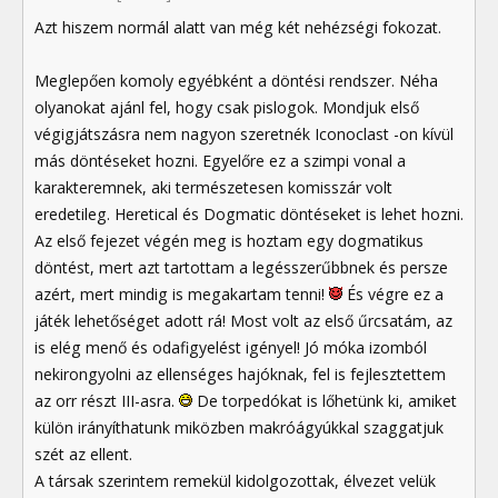
Azt hiszem normál alatt van még két nehézségi fokozat.
Meglepően komoly egyébként a döntési rendszer. Néha
olyanokat ajánl fel, hogy csak pislogok. Mondjuk első
végigjátszásra nem nagyon szeretnék Iconoclast -on kívül
más döntéseket hozni. Egyelőre ez a szimpi vonal a
karakteremnek, aki természetesen komisszár volt
eredetileg. Heretical és Dogmatic döntéseket is lehet hozni.
Az első fejezet végén meg is hoztam egy dogmatikus
döntést, mert azt tartottam a legésszerűbbnek és persze
azért, mert mindig is megakartam tenni!
És végre ez a
játék lehetőséget adott rá! Most volt az első űrcsatám, az
is elég menő és odafigyelést igényel! Jó móka izomból
nekirongyolni az ellenséges hajóknak, fel is fejlesztettem
az orr részt III-asra.
De torpedókat is lőhetünk ki, amiket
külön irányíthatunk miközben makróágyúkkal szaggatjuk
szét az ellent.
A társak szerintem remekül kidolgozottak, élvezet velük