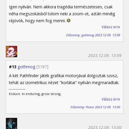
Igen nyilván. Nem akkora tragédia természetesen, csak
néha megszokásból tolom neki a zoom-ot, aztán mindig
rájövök, hogy nem fog menni.
Válasz erre
Előzmény: gothmog 2023.12.09. 13:09
2023.12.09. 13:09
#13
gothmog
[5187]
A két Pathfinder játék grafikai motorjával dolgoztak szvsz,
tehát az izometrikus nézet "korlátai" nyilván megmaradtak.
Endure. In enduring, grow strong.
Válasz erre
Előzmény: Peace 2023.12.09. 13:00
2023.12.09. 13:00