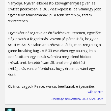
hiányolja. Nyilván elképesztő szövegmennyiség van az
Owlcat játékokban, a BG3-hez képest is, de valahogy jobb
egyensúlyt találhatnának, pl. a főbb szereplők, társak
tekintetében.
Egyébként nézegetve az értékeléseket Steamen, egyelőre
elég pozitív a fogadtatás, viszont jó páran írják, hogy az
Act 4 és Act 5 szakaszra szétesik a játék, mert rengeteg a
game breaking bug . A BG3 esetében egy patchig én is
belefutottam egy sokak számára megjelenő hibába;
szóval, amit lentebb írtam áll, ahol ennyi döntési
szétágazás van, előfordulhat, hogy érdemes várni egy
kicsit.
Kíváncsi vagyok Peace, warcat beelfutnak-e ilyesmibe.
Válasz erre
Előzmény: MattMatthew 2023.12.24. 00:28