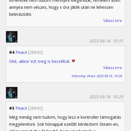
ismeretek nem tudom mennyire elegendők, remélem azért
annyira nem vészes, hogy x óra játék után ne lehessen
belerázódni.
Válasz erre
2023.09.16. 10:31
#4
Peace
[28942]
Oké, akkor ezt meg is beszéltük.
Válasz erre
Előzmény: Peace 2023.09.16. 10:29
2023.09.16. 10:29
#3
Peace
[28942]
Még mindig nem tudom, hogy lesz-e kontroller támogatás
megjelenésre. Sok hónappal ezelőtt kérdeztem Steam-en,