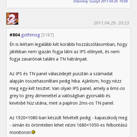
Előzmény: GustyX 2011.04.29. 19:08
2011.04.29. 20:23
#804
gothmog
[5187]
Én is leírtam legalább két korábbi hozzászólásomban, hogy
játékban nem igazán fogja látni az IPS előnyeit, és nem
fogja zavarónak találni a TN hátrányait.
Az IPS és TN panel válaszidejét pusztán a számadat
alapján összehasonlítani pedig hiba. Ajánlom, hogy nézz
meg egy-két tesztet. Van olyan IPS panel, amely a 6ms-os
grey to grey átmenettel a valóságban gyorsabb és
kevésbé húz utána, mint a papíron 2ms-os TN panel.
Az 1920×1080-ban készült felvételt pedig - kapaszkodj meg
- simán és örömtelien lehet nézni 1680×1050-es felbontású
monitoron.