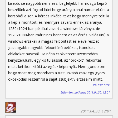
kisebb, se nagyobb nem lesz. Legfeljebb ha mozgó képről
beszélünk azt fogod látni hogy aránytalanul hamar eltűnt a
korsóból a sör. A kérdés inkább itt az hogy mennyire tölti ki
a kép a monitort, és mennyire zavaró ennek az aránya.
1280x1024-ban például zavart a windows látványa, de
1920x1080-ban már nincs bennem ez az érzés. Valószínű a
windows érzékeli a magas felbontást és eleve részlet
gazdagabb nagyobb felbontású betűket, ikonokat,
ablakokat használ. Ha néha csökkentett üzemmódra
kényszerülünk, egy kis túlzással, az "örökölt" felbontás
miatt két ikon kitölti az egész képernyőt. Nem gondolom
hogy most meg mondtam a tutit, inkább csak egy gyors
okoskodás részemről a saját szubjektív érzéseim miatt.
Válasz erre
Előzmény: gothmog 2011.04.30. 12:01
2011.04.30. 12:01