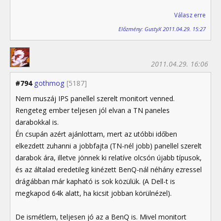
Válasz erre
Előzmény: GustyX 2011.04.29. 15:27
2011.04.29. 16:06
#794
gothmog
[5187]
Nem muszáj IPS panellel szerelt monitort venned.
Rengeteg ember teljesen jól elvan a TN paneles
darabokkal is.
Én csupán azért ajánlottam, mert az utóbbi időben
elkezdett zuhanni a jobbfajta (TN-nél jobb) panellel szerelt
darabok ára, illetve jönnek ki relatíve olcsón újabb típusok,
és az általad eredetileg kinézett BenQ-nál néhány ezressel
drágábban már kapható is sok közülük. (A Dell-t is
megkapod 64k alatt, ha kicsit jobban körülnézel).
De ismétlem, teljesen jó az a BenQ is. Mivel monitort