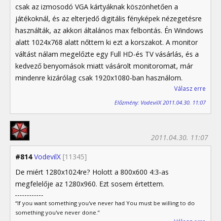
csak az izmosodó VGA kártyáknak köszönhetően a
játékoknál, és az elterjedő digitális fényképek nézegetésre
használták, az akkori általános max felbontás. Én Windows
alatt 1024x768 alatt nőttem ki ezt a korszakot. A monitor
váltást nálam megelőzte egy Full HD-és TV vásárlás, és a
kedvező benyomások miatt vásárolt monitoromat, már
mindenre kizárólag csak 1920x1080-ban használom.
Válasz erre
Előzmény: VodevilX 2011.04.30. 11:07
2011.04.30. 11:07
#814
VodevilX
[11345]
De miért 1280x1024re? Holott a 800x600 4:3-as
megfelelője az 1280x960. Ezt sosem értettem.
“If you want something you've never had You must be willing to do
something you've never done.”