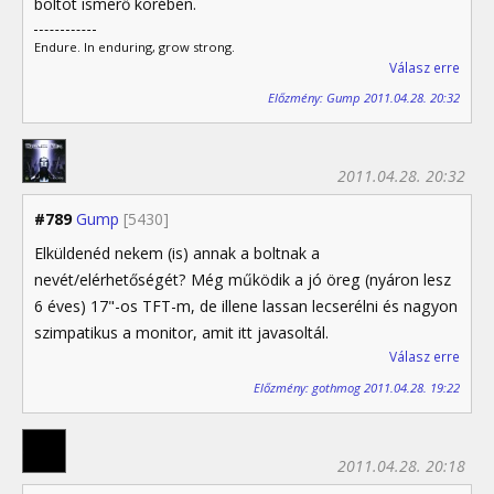
boltot ismerő körében.
Endure. In enduring, grow strong.
Válasz erre
Előzmény: Gump 2011.04.28. 20:32
2011.04.28. 20:32
#789
Gump
[5430]
Elküldenéd nekem (is) annak a boltnak a
nevét/elérhetőségét? Még működik a jó öreg (nyáron lesz
6 éves) 17"-os TFT-m, de illene lassan lecserélni és nagyon
szimpatikus a monitor, amit itt javasoltál.
Válasz erre
Előzmény: gothmog 2011.04.28. 19:22
2011.04.28. 20:18