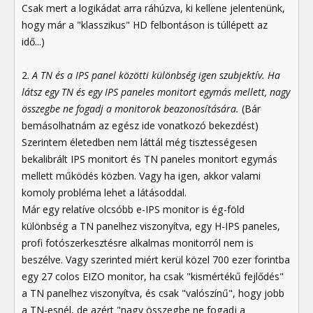
Csak mert a logikádat arra ráhúzva, ki kellene jelentenünk,
hogy már a "klasszikus" HD felbontáson is túllépett az
idő...)
2.
A TN és a IPS panel közötti különbség igen szubjektív. Ha
látsz egy TN és egy IPS paneles monitort egymás mellett, nagy
összegbe ne fogadj a monitorok beazonosítására.
(Bár
bemásolhatnám az egész ide vonatkozó bekezdést)
Szerintem életedben nem láttál még tisztességesen
bekalibrált IPS monitort és TN paneles monitort egymás
mellett működés közben. Vagy ha igen, akkor valami
komoly probléma lehet a látásoddal.
Már egy relatíve olcsóbb e-IPS monitor is ég-föld
különbség a TN panelhez viszonyítva, egy H-IPS paneles,
profi fotószerkesztésre alkalmas monitorról nem is
beszélve. Vagy szerinted miért kerül közel 700 ezer forintba
egy 27 colos EIZO monitor, ha csak "kismértékű fejlődés"
a TN panelhez viszonyítva, és csak "valószínű", hogy jobb
a TN-esnél, de azért "nagy összegbe ne fogadj a