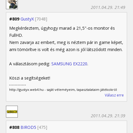
2011.04.29. 21:49
#809
GustyX
[7048]
Megkérdeztem, úgyhogy marad a 21,5"-os monitor és
FullHD.
Nem zavarja az embert, meg is néztem pár in game képet,
ami tömörítve is volt és még azon is jól látszódott minden.
A választásom pedig:
SAMSUNG EX2220
.
Köszi a segítségeket!
http://gustyx.web4.hu - saját véleméyeim, tapasztalataim játékokról
Válasz erre
2011.04.29. 21:39
#808
BIROD5
[475]