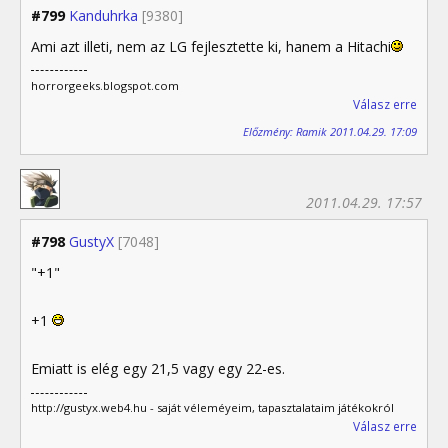
#799
Kanduhrka
[9380]
Ami azt illeti, nem az LG fejlesztette ki, hanem a Hitachi
horrorgeeks.blogspot.com
Válasz erre
Előzmény: Ramik 2011.04.29. 17:09
2011.04.29. 17:57
#798
GustyX
[7048]
"+1"
+1
Emiatt is elég egy 21,5 vagy egy 22-es.
http://gustyx.web4.hu - saját véleméyeim, tapasztalataim játékokról
Válasz erre