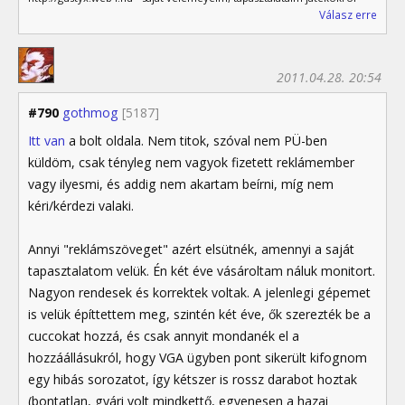
Válasz erre
2011.04.28. 20:54
#790
gothmog
[5187]
Itt van
a bolt oldala. Nem titok, szóval nem PÜ-ben
küldöm, csak tényleg nem vagyok fizetett reklámember
vagy ilyesmi, és addig nem akartam beírni, míg nem
kéri/kérdezi valaki.
Annyi "reklámszöveget" azért elsütnék, amennyi a saját
tapasztalatom velük. Én két éve vásároltam náluk monitort.
Nagyon rendesek és korrektek voltak. A jelenlegi gépemet
is velük építtettem meg, szintén két éve, ők szerezték be a
cuccokat hozzá, és csak annyit mondanék el a
hozzáállásukról, hogy VGA ügyben pont sikerült kifognom
egy hibás sorozatot, így kétszer is rossz darabot hoztak
(bontatlan, gyári volt mindkettő, egyenesen a hazai