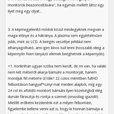
monitorok beazonosítására", ha egymás mellett látsz egy
ilyet meg egy olyat...
3. A képmegjelenítő módok közül mindegyiknek megvan a
maga előnye és a hátránya. A plazma sem egyértelműen
jobb, mint az LCD. A beégés veszélye például nem
elhanyagolható, ami igen kínos tud lenni (hosszabb ideig a
képernyőn fixen tanyázó elemek beéghetnek a képernyőn).
+1. Konkrétan ugyan szóba nem került, de mi van, ha valaki
nem két méterről akarja bámulni a monitorját, hanem
mondjuk fél méterre ül tőle? 22 colos méretben fullHD
felbontáson hangyaf*sznyi már minden alapból, míg egy
24 col és afölötti monitort bámulni ilyen közelségből elég
durván fárasztja és rontja a szemet (orvosilag igazolt!)
Mielőtt erőltetni kezdenénk ezt a milyen felbontást,
figyelembe kellene venni azt is, hogy ki honnan bámulja a