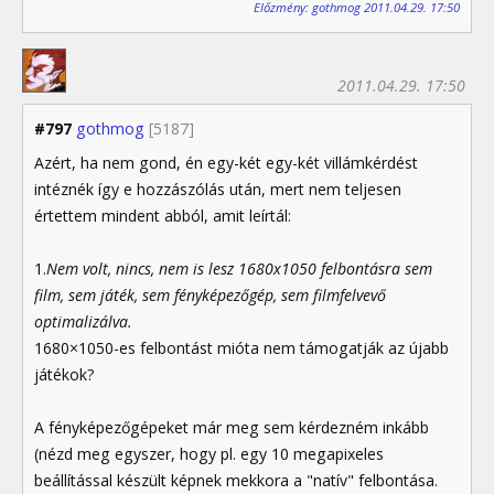
Előzmény: gothmog 2011.04.29. 17:50
2011.04.29. 17:50
#797
gothmog
[5187]
Azért, ha nem gond, én egy-két egy-két villámkérdést
intéznék így e hozzászólás után, mert nem teljesen
értettem mindent abból, amit leírtál:
1.
Nem volt, nincs, nem is lesz 1680x1050 felbontásra sem
film, sem játék, sem fényképezőgép, sem filmfelvevő
optimalizálva.
1680×1050-es felbontást mióta nem támogatják az újabb
játékok?
A fényképezőgépeket már meg sem kérdezném inkább
(nézd meg egyszer, hogy pl. egy 10 megapixeles
beállítással készült képnek mekkora a "natív" felbontása.