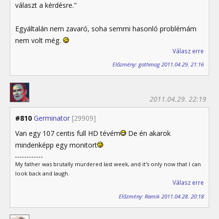
választ a kérdésre."
Egyáltalán nem zavaró, soha semmi hasonló problémám
nem volt még.
Válasz erre
Előzmény: gothmog 2011.04.29. 21:16
2011.04.29. 22:19
#810
Germinator
[29909]
Van egy 107 centis full HD tévém
De én akarok
mindenképp egy monitort
My father was brutally murdered last week, and it's only now that I can
look back and laugh.
Válasz erre
Előzmény: Ramik 2011.04.28. 20:18