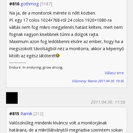
#816
gothmog
[5187]
Na ja, de a monitorok mérete is nőtt közben.
Pl. egy 17 colos 1024×768-ról 24 colos 1920×1080-ra
váltás nem fog mikro megjelenés hatást kelteni, mert nem
fognak nagyon kisebbnek tűnni a dolgok rajta.
Maximum azon fog ledöbbenni elsőre az ember, hogy ha a
megszokott távolságból néz a monitorra, akkor a képernyő
kitölti az egész látóterét
Endure. In enduring, grow strong.
Válasz erre
Előzmény: Ramik 2011.04.30. 10:36
2011.04.30. 11:56
#815
Ramik
[212]
Valószínűleg mindenki kíváncsi volt a monitorjának
határaira, de a mikrólátványtól megriadva szerintem sokan