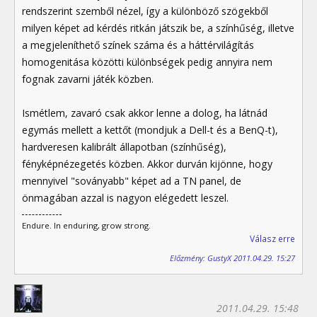
rendszerint szemből nézel, így a különböző szögekből
milyen képet ad kérdés ritkán játszik be, a színhűség, illetve
a megjeleníthető színek száma és a háttérvilágítás
homogenitása közötti különbségek pedig annyira nem
fognak zavarni játék közben.
Ismétlem, zavaró csak akkor lenne a dolog, ha látnád
egymás mellett a kettőt (mondjuk a Dell-t és a BenQ-t),
hardveresen kalibrált állapotban (színhűség),
fényképnézegetés közben. Akkor durván kijönne, hogy
mennyivel "soványabb" képet ad a TN panel, de
önmagában azzal is nagyon elégedett leszel.
Endure. In enduring, grow strong.
Válasz erre
Előzmény: GustyX 2011.04.29. 15:27
2011.04.29. 15:48