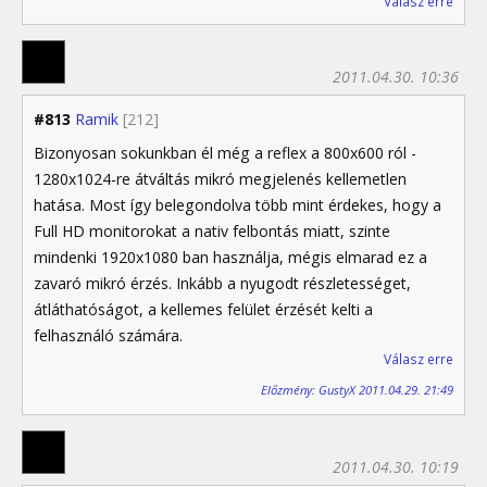
Válasz erre
2011.04.30. 10:36
#813
Ramik
[212]
Bizonyosan sokunkban él még a reflex a 800x600 ról -
1280x1024-re átváltás mikró megjelenés kellemetlen
hatása. Most így belegondolva több mint érdekes, hogy a
Full HD monitorokat a nativ felbontás miatt, szinte
mindenki 1920x1080 ban használja, mégis elmarad ez a
zavaró mikró érzés. Inkább a nyugodt részletességet,
átláthatóságot, a kellemes felület érzését kelti a
felhasználó számára.
Válasz erre
Előzmény: GustyX 2011.04.29. 21:49
2011.04.30. 10:19