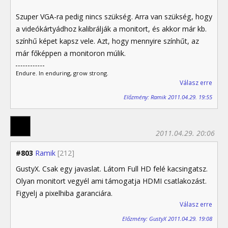
Szuper VGA-ra pedig nincs szükség. Arra van szükség, hogy
a videókártyádhoz kalibrálják a monitort, és akkor már kb.
színhű képet kapsz vele. Azt, hogy mennyire színhűt, az
már főképpen a monitoron múlik.
Endure. In enduring, grow strong.
Válasz erre
Előzmény: Ramik 2011.04.29. 19:55
2011.04.29. 20:06
#803
Ramik
[212]
GustyX. Csak egy javaslat. Látom Full HD felé kacsingatsz.
Olyan monitort vegyél ami támogatja HDMI csatlakozást.
Figyelj a pixelhiba garanciára.
Válasz erre
Előzmény: GustyX 2011.04.29. 19:08