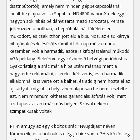
disztribútortól), amely nem minden gépbekapcsolásnál
indult be (sajna volt a Sapphire HD4890 Vapor-X-nek egy
nagyon sok hibás példányt tartalmazó sorozata). Persze
jellemzően a boltban, a bepróbálásnál tökéletesen
működött, és csak itthon jött elő a bibi. Nos, az első kártya
hibájának észlelésétől számított öt nap múlva már a
kezemben volt a harmadik, azóta is kifogástalanul működő
VGA példány. Beleértve egy közbenső hétvégi periódust is.
Gyakorlatilag a srác már a hiba utáni másnap ment a
nagykerbe reklamálni, cserélni, kétszer is, és a harmadik
alkalomnál ki is verte ott a balhét, és addig nem hozta el az
új kártyát, míg ott a helyszínen alaposan be nem tesztelte
azt. Nem minimum kéthetes garanciális átfutás volt, mint
azt tapasztaltam már más helyen. Szóval nekem
szimpatikusak voltak.
PH-n amúgy az egyik boltos srác "Nyugdíjas" néven
fórumozik, és a boltnak is elég jó híre van a PH-s közösség