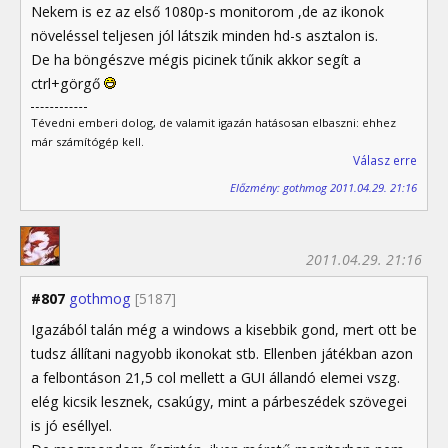
Nekem is ez az első 1080p-s monitorom ,de az ikonok
növeléssel teljesen jól látszik minden hd-s asztalon is.
De ha böngészve mégis picinek tűnik akkor segít a
ctrl+görgő
Tévedni emberi dolog, de valamit igazán hatásosan elbaszni: ehhez
már számítógép kell.
Válasz erre
Előzmény: gothmog 2011.04.29. 21:16
2011.04.29. 21:16
#807
gothmog
[5187]
Igazából talán még a windows a kisebbik gond, mert ott be
tudsz állítani nagyobb ikonokat stb. Ellenben játékban azon
a felbontáson 21,5 col mellett a GUI állandó elemei vszg.
elég kicsik lesznek, csakúgy, mint a párbeszédek szövegei
is jó eséllyel.