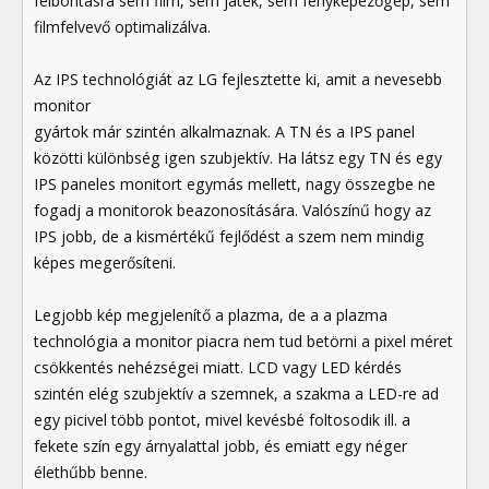
felbontásra sem film, sem játék, sem fényképezőgép, sem
filmfelvevő optimalizálva.
Az IPS technológiát az LG fejlesztette ki, amit a nevesebb
monitor
gyártok már szintén alkalmaznak. A TN és a IPS panel
közötti különbség igen szubjektív. Ha látsz egy TN és egy
IPS paneles monitort egymás mellett, nagy összegbe ne
fogadj a monitorok beazonosítására. Valószínű hogy az
IPS jobb, de a kismértékű fejlődést a szem nem mindig
képes megerősíteni.
Legjobb kép megjelenítő a plazma, de a a plazma
technológia a monitor piacra nem tud betörni a pixel méret
csökkentés nehézségei miatt. LCD vagy LED kérdés
szintén elég szubjektív a szemnek, a szakma a LED-re ad
egy picivel több pontot, mivel kevésbé foltosodik ill. a
fekete szín egy árnyalattal jobb, és emiatt egy néger
élethűbb benne.