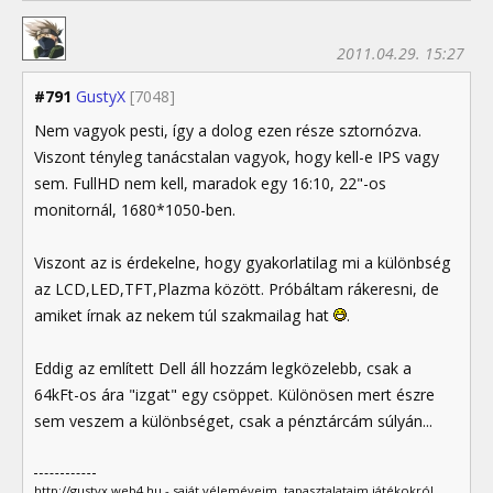
2011.04.29. 15:27
#791
GustyX
[7048]
Nem vagyok pesti, így a dolog ezen része sztornózva.
Viszont tényleg tanácstalan vagyok, hogy kell-e IPS vagy
sem. FullHD nem kell, maradok egy 16:10, 22"-os
monitornál, 1680*1050-ben.
Viszont az is érdekelne, hogy gyakorlatilag mi a különbség
az LCD,LED,TFT,Plazma között. Próbáltam rákeresni, de
amiket írnak az nekem túl szakmailag hat
.
Eddig az említett Dell áll hozzám legközelebb, csak a
64kFt-os ára "izgat" egy csöppet. Különösen mert észre
sem veszem a különbséget, csak a pénztárcám súlyán...
http://gustyx.web4.hu - saját véleméyeim, tapasztalataim játékokról