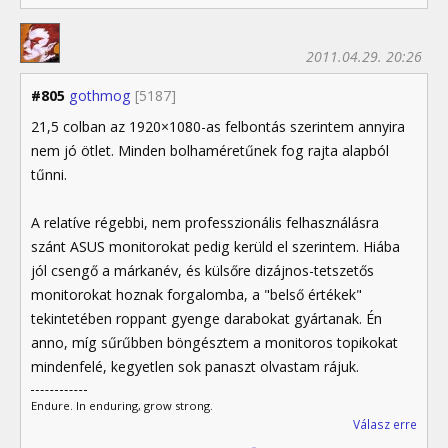
2011.04.29. 20:26
#805
gothmog
[5187]
21,5 colban az 1920×1080-as felbontás szerintem annyira
nem jó ötlet. Minden bolhaméretűnek fog rajta alapból
tűnni.
A relatíve régebbi, nem professzionális felhasználásra
szánt ASUS monitorokat pedig kerüld el szerintem. Hiába
jól csengő a márkanév, és külsőre dizájnos-tetszetős
monitorokat hoznak forgalomba, a "belső értékek"
tekintetében roppant gyenge darabokat gyártanak. Én
anno, míg sűrűbben böngésztem a monitoros topikokat
mindenfelé, kegyetlen sok panaszt olvastam rájuk.
Endure. In enduring, grow strong.
Válasz erre