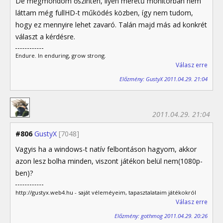
De megmondom őszintén, ilyen méretű monitorban nem
láttam még fullHD-t működés közben, így nem tudom,
hogy ez mennyire lehet zavaró. Talán majd más ad konkrét
választ a kérdésre.
Endure. In enduring, grow strong.
Válasz erre
Előzmény: GustyX 2011.04.29. 21:04
2011.04.29. 21:04
#806
GustyX
[7048]
Vagyis ha a windows-t natív felbontáson hagyom, akkor
azon lesz bolha minden, viszont játékon belül nem(1080p-
ben)?
http://gustyx.web4.hu - saját véleméyeim, tapasztalataim játékokról
Válasz erre
Előzmény: gothmog 2011.04.29. 20:26