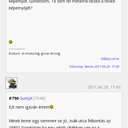
képernyőt. Gondolom, Te sem fél méterről nézed a tévéd
képernyőjét?
Endure. In enduring, grow strong.
Válasz erre
Előzmény: Ramik 2011.04.29. 17:09
2011.04.29. 17:43
#796
GustyX
[7048]
Ezt nem igazán értem
.
Minek lenne egy semmire se jó, zsák utca felbontás az
1680? Gondolom ha egy adott játékban van ez a