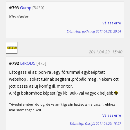
#793
Gump
[5430]
Köszönöm.
Válasz erre
Előzmény: gothmog 2011.04.28. 20:54
2011.04.29. 15:40
#792
BIROD5
[475]
Látogass el az ipon-ra ,egy fórummal egybeépített
webshop , sokat tudnak segíteni ,próbáld meg .Nekem ott
jött össze az új konfig ill. monitor.
A régi boltomhoz képest így kb. 80k.-val vagyok beljebb.
Tévedni emberi dolog, de valamit igazán hatásosan elbaszni: ehhez
már számítógép kell.
Válasz erre
Előzmény: GustyX 2011.04.29. 15:27