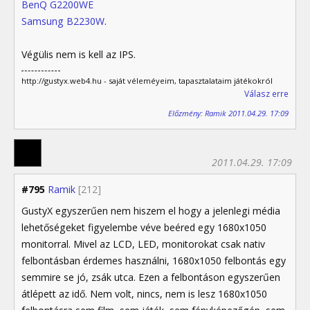
BenQ G2200WE
Samsung B2230W
.
Végülis nem is kell az IPS.
http://gustyx.web4.hu - saját véleméyeim, tapasztalataim játékokról
Válasz erre
Előzmény: Ramik 2011.04.29. 17:09
2011.04.29. 17:09
#795
Ramik
[212]
GustyX egyszerűen nem hiszem el hogy a jelenlegi média
lehetőségeket figyelembe véve beéred egy 1680x1050
monitorral. Mivel az LCD, LED, monitorokat csak nativ
felbontásban érdemes használni, 1680x1050 felbontás egy
semmire se jó, zsák utca. Ezen a felbontáson egyszerűen
átlépett az idő. Nem volt, nincs, nem is lesz 1680x1050