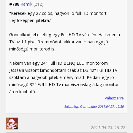
#788
Ramik
[212]
"Keresek egy 27 colos, nagyon jó full HD monitort.
Legfőképpen játékra."
Gondolkodj el esetleg egy Full HD TV vételén. Ha ismeri a
TV az 1:1 pixel üzemmódot, akkor van + ban egy jó
minőségű monitorod is.
Nekem van egy 24" Full HD BENQ LED monitorom.
Játszani viszont kimondottam csak az LG 42" Full HD TV
szoktam a nagyobb játék élmény miatt. Például egy jó
minőségű 32" FULL HD Tv már viszonylag átlag monitor
áron kapható.
Válasz erre
Előzmény: Germinator 2011.04.27. 19:30
2011.04.28. 19:22