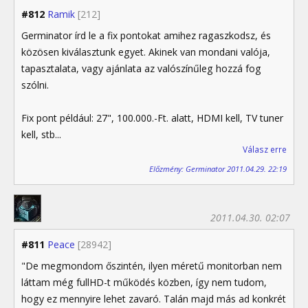
#812
Ramik
[212]
Germinator írd le a fix pontokat amihez ragaszkodsz, és
közösen kiválasztunk egyet. Akinek van mondani valója,
tapasztalata, vagy ajánlata az valószínűleg hozzá fog
szólni.
Fix pont például: 27", 100.000.-Ft. alatt, HDMI kell, TV tuner
kell, stb...
Válasz erre
Előzmény: Germinator 2011.04.29. 22:19
2011.04.30. 02:07
#811
Peace
[28942]
"De megmondom őszintén, ilyen méretű monitorban nem
láttam még fullHD-t működés közben, így nem tudom,
hogy ez mennyire lehet zavaró. Talán majd más ad konkrét