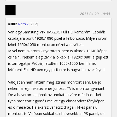
2011.04.29. 19:55
#802
Ramik
[212]
Van egy Samsung VP-HMX20C Full HD kamerám. Csodák
csodájára pont 1920x1080 pixel a felbontása. Milyen öröm
lehet 1650x1050 monitoron nézni a felvételt.
Mivel nem akarom kinyomtatni nem is akarok 10MP képet
csinálni. Nekem elég 2MP álló kép is (1920x1080) a gép ezt
is támogatja. Próbálj letölteni 1650x1050-ben filmet
letölteni. Full HD ben egy picit erre is nagyobb az esélyed.
Valójában nem láttam még színes monitort sem. De jó
nekem a régi fekete/fehér Junoszt TV is monitor gyanánt.
De a haverom apjának az unokatestvére már látott két
ilyen monitort egymás mellet egy elmosódott fényképen,
és ö mesélte. Ha akarsz vehetsz drága TN-es panelú
monitort is. Valóban sokkal színhelyesebb a IPS panel, de