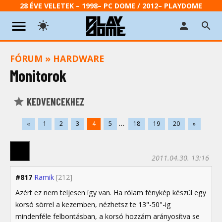
28 ÉVE VELETEK – 1998– PC DOME / 2012– PLAYDOME
FÓRUM
»
HARDWARE
Monitorok
KEDVENCEKHEZ
...
«
1
2
3
4
5
18
19
20
»
2011.04.30. 13:16
#817
Ramik
[212]
Azért ez nem teljesen így van. Ha rólam fénykép készül egy
korsó sörrel a kezemben, nézhetsz te 13"-50"-ig
mindenféle felbontásban, a korsó hozzám arányosítva se