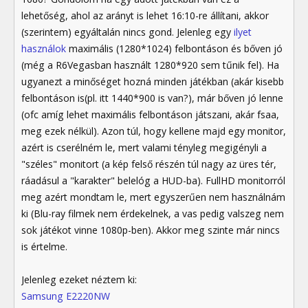
lehetőség, ahol az arányt is lehet 16:10-re állítani, akkor
(szerintem) egyáltalán nincs gond. Jelenleg egy
ilyet
használok
maximális (1280*1024) felbontáson és bőven jó
(még a R6Vegasban használt 1280*920 sem tűnik fel). Ha
ugyanezt a minőséget hozná minden játékban (akár kisebb
felbontáson is(pl. itt 1440*900 is van?), már bőven jó lenne
(ofc amíg lehet maximális felbontáson játszani, akár fsaa,
meg ezek nélkül). Azon túl, hogy kellene majd egy monitor,
azért is cserélném le, mert valami tényleg megigényli a
"széles" monitort (a kép felső részén túl nagy az üres tér,
ráadásul a "karakter" belelóg a HUD-ba). FullHD monitorról
meg azért mondtam le, mert egyszerűen nem használnám
ki (Blu-ray filmek nem érdekelnek, a vas pedig valszeg nem
sok játékot vinne 1080p-ben). Akkor meg szinte már nincs
is értelme.
Jelenleg ezeket néztem ki:
Samsung E2220NW