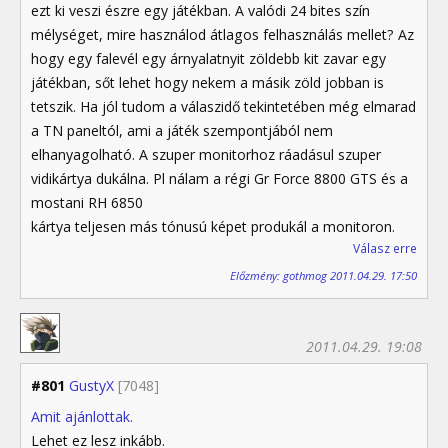
ezt ki veszi észre egy játékban. A valódi 24 bites szín
mélységet, mire használod átlagos felhasználás mellet? Az
hogy egy falevél egy árnyalatnyit zöldebb kit zavar egy
játékban, sőt lehet hogy nekem a másik zöld jobban is
tetszik. Ha jól tudom a válaszidő tekintetében még elmarad
a TN paneltól, ami a játék szempontjából nem
elhanyagolható. A szuper monitorhoz ráadásul szuper
vidikártya dukálna. Pl nálam a régi Gr Force 8800 GTS és a
mostani RH 6850
kártya teljesen más tónusú képet produkál a monitoron.
Válasz erre
Előzmény: gothmog 2011.04.29. 17:50
2011.04.29. 19:08
#801
GustyX
[7048]
Amit ajánlottak.
Lehet ez lesz inkább.