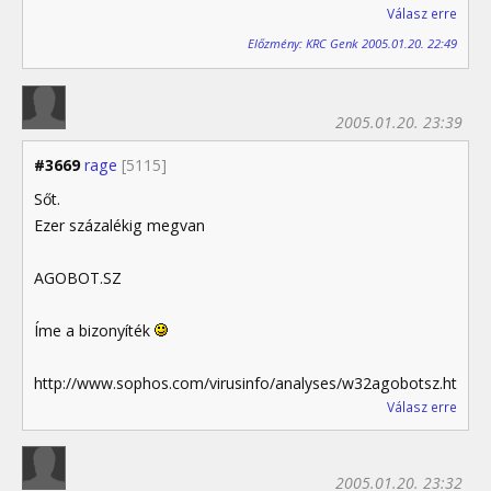
Válasz erre
Előzmény: KRC Genk 2005.01.20. 22:49
2005.01.20. 23:39
#3669
rage
[5115]
Sőt.
Ezer százalékig megvan
AGOBOT.SZ
Íme a bizonyíték
http://www.sophos.com/virusinfo/analyses/w32agobotsz.html
Válasz erre
2005.01.20. 23:32