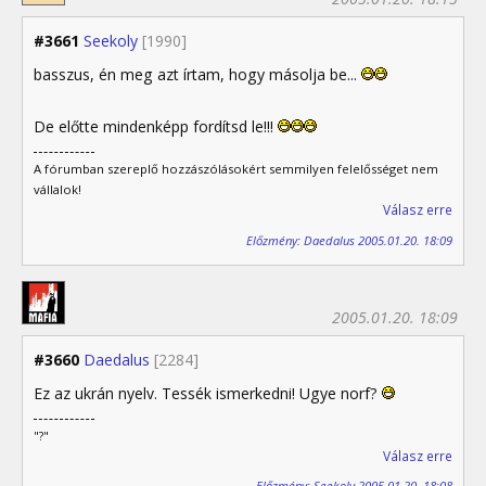
#3661
Seekoly
[1990]
basszus, én meg azt írtam, hogy másolja be...
De előtte mindenképp fordítsd le!!!
A fórumban szereplő hozzászólásokért semmilyen felelősséget nem
vállalok!
Válasz erre
Előzmény: Daedalus 2005.01.20. 18:09
2005.01.20. 18:09
#3660
Daedalus
[2284]
Ez az ukrán nyelv. Tessék ismerkedni! Ugye norf?
"?"
Válasz erre
Előzmény: Seekoly 2005.01.20. 18:08