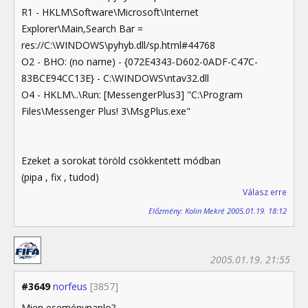
R1 - HKLM\Software\Microsoft\Internet
Explorer\Main,Search Bar =
res://C:\WINDOWS\pyhyb.dll/sp.html#44768
O2 - BHO: (no name) - {072E4343-D602-0ADF-C47C-
83BCE94CC13E} - C:\WINDOWS\ntav32.dll
O4 - HKLM\..\Run: [MessengerPlus3] "C:\Program
Files\Messenger Plus! 3\MsgPlus.exe"
Ezeket a sorokat töröld csökkentett módban
(pipa , fix , tudod)
Válasz erre
Előzmény: Kolin Mekré 2005.01.19. 18:12
2005.01.19. 21:55
#3649
norfeus
[3857]
Mien eseménynaplo?