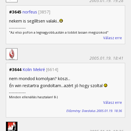
2005.01.19. 19:28
#3645
norfeus
[3857]
nekem is segííítsen valaki...
"Az elso pofon a legnagyobb,aztán a tobbit lassan megszokod"
Válasz erre
2005.01.19. 18:41
#3644
Kolin Mekré
[6614]
nem mondod komolyan? köszi...
Én win restartra gondoltam...azért jó hogy szoltal
Minden ellenállás hasztalan! 8-)
Válasz erre
Előzmény: Daedalus 2005.01.19. 18:36