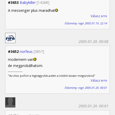
#3653
Babykiller
[14268]
A messenger plus maradhat
Válasz erre
Előzmény: rage 2005.01.19. 22:14
2005.01.20. 00:08
#3652
norfeus
[3857]
modemem van
de megprobálhatom.
"Az elso pofon a legnagyobb,aztán a tobbit lassan megszokod"
Válasz erre
Előzmény: rage 2005.01.20. 00:01
2005.01.20. 00:01