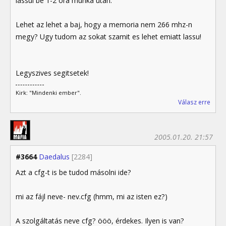
lassul be 1-2 ora munka utan.
Lehet az lehet a baj, hogy a memoria nem 266 mhz-n
megy? Ugy tudom az sokat szamit es lehet emiatt lassu!
Legyszives segitsetek!
Kirk: "Mindenki ember".
Válasz erre
2005.01.20. 21:57
#3664
Daedalus
[2284]
Azt a cfg-t is be tudod másolni ide?
mi az fájl neve- nev.cfg (hmm, mi az isten ez?)
A szolgáltatás neve cfg? ööö, érdekes. Ilyen is van?