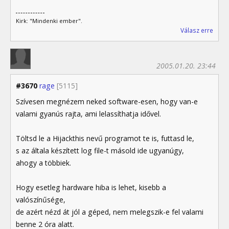
Kirk: "Mindenki ember".
Válasz erre
2005.01.20. 23:44
#3670
rage
[5115]
Szívesen megnézem neked software-esen, hogy van-e
valami gyanús rajta, ami lelassíthatja idővel.
Töltsd le a Hijackthis nevű programot te is, futtasd le,
s az általa készített log file-t másold ide ugyanúgy,
ahogy a többiek.
Hogy esetleg hardware hiba is lehet, kisebb a
valószínűsége,
de azért nézd át jól a géped, nem melegszik-e fel valami
benne 2 óra alatt.