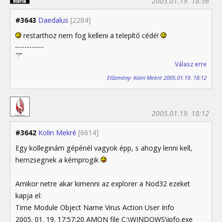
2005.01.19. 18:36
#3643
Daedalus
[2284]
restarthoz nem fog kelleni a telepítő cédé!
"?"
Válasz erre
Előzmény: Kolin Mekré 2005.01.19. 18:12
2005.01.19. 18:12
#3642
Kolin Mekré
[6614]
Egy kolleginám gépénél vagyok épp, s ahogy lenni kell,
hemzsegnek a kémprogik
Amikor netre akar kimenni az explorer a Nod32 ezeket
kapja el:
Time Module Object Name Virus Action User Info
2005. 01. 19. 17:57:20 AMON file C:\WINDOWS\ipfo.exe