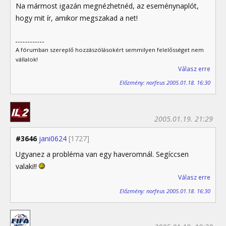
Na mármost igazán megnézhetnéd, az eseménynaplót,
hogy mit ír, amikor megszakad a net!
A fórumban szereplő hozzászólásokért semmilyen felelősséget nem
vállalok!
Válasz erre
Előzmény: norfeus 2005.01.18. 16:30
2005.01.19. 21:29
#3646
jani0624
[1727]
Ugyanez a probléma van egy haveromnál. Segíccsen
valaki!!
Válasz erre
Előzmény: norfeus 2005.01.18. 16:30