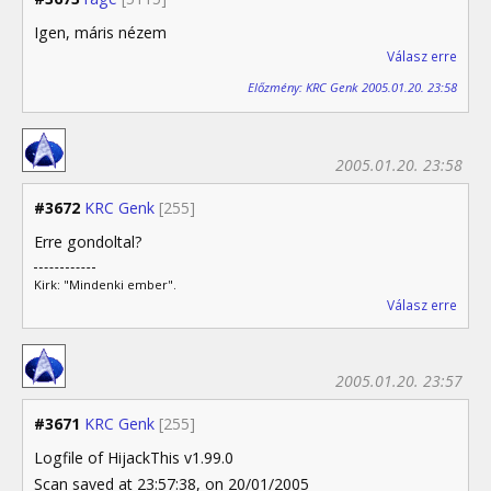
Igen, máris nézem
Válasz erre
Előzmény: KRC Genk 2005.01.20. 23:58
2005.01.20. 23:58
#3672
KRC Genk
[255]
Erre gondoltal?
Kirk: "Mindenki ember".
Válasz erre
2005.01.20. 23:57
#3671
KRC Genk
[255]
Logfile of HijackThis v1.99.0
Scan saved at 23:57:38, on 20/01/2005