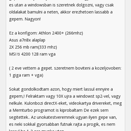
es utan a windowsban is szeretnek dolgozni, vagy csak
oldalakat bamulni a neten, akkor erezhetoen lassabb a
gepem. Nagyon!
Ez a konfigom: Athlon 2400+ (266mhz)
Asus a7n8x alaplap
2X 256 mb ram(333 mhz)
MSI ti 4200 128 ram vga
( 2 eve vettem a gepet. szeretnem boviteni a kozeljovoben:
1 giga ram + vga)
Sokat gondolkodtam azon, hogy miert lassul ennyire a
gepem,! Felraktam vagy 10X ujra a windowst sp2-vel, vagy
nelkule. Kulonbozi directX-eket, videokartya drivereket, meg
a Memturbo programot is kiprobaltam De ezek sem
segitettek.. Az unokatestveremnek ugyan ilyen gepe van,
es neki sokkal gyorsabban futnak rajta a progik, es nem