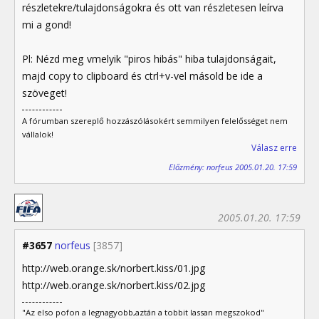
részletekre/tulajdonságokra és ott van részletesen leírva
mi a gond!
Pl: Nézd meg vmelyik "piros hibás" hiba tulajdonságait,
majd copy to clipboard és ctrl+v-vel másold be ide a
szöveget!
A fórumban szereplő hozzászólásokért semmilyen felelősséget nem
vállalok!
Válasz erre
Előzmény: norfeus 2005.01.20. 17:59
2005.01.20. 17:59
#3657
norfeus
[3857]
http://web.orange.sk/norbert.kiss/01.jpg
http://web.orange.sk/norbert.kiss/02.jpg
"Az elso pofon a legnagyobb,aztán a tobbit lassan megszokod"