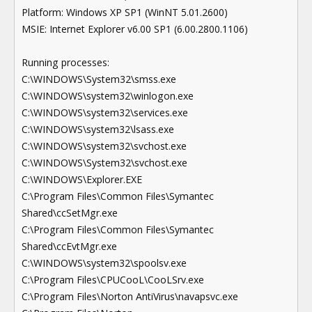
Platform: Windows XP SP1 (WinNT 5.01.2600)
MSIE: Internet Explorer v6.00 SP1 (6.00.2800.1106)
Running processes:
C:\WINDOWS\System32\smss.exe
C:\WINDOWS\system32\winlogon.exe
C:\WINDOWS\system32\services.exe
C:\WINDOWS\system32\lsass.exe
C:\WINDOWS\system32\svchost.exe
C:\WINDOWS\System32\svchost.exe
C:\WINDOWS\Explorer.EXE
C:\Program Files\Common Files\Symantec
Shared\ccSetMgr.exe
C:\Program Files\Common Files\Symantec
Shared\ccEvtMgr.exe
C:\WINDOWS\system32\spoolsv.exe
C:\Program Files\CPUCooL\CooLSrv.exe
C:\Program Files\Norton AntiVirus\navapsvc.exe