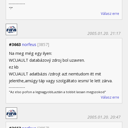
"?"
Válasz erre
2005.01.20. 21:17
#3663
norfeus
[3857]
Na meg még egy ilyen:
WCUAULT databázový zdroj bol uzavren.
ez kb
WCUAULT adatbázis /zdrojt azt nemtudom itt mit
jelenthe,amúgy táp vagy szolgáltato iesmi/ le lett zárva.
"Az elso pofon a legnagyobb,aztán a tobbit lassan megszokod"
Válasz erre
2005.01.20. 20:47