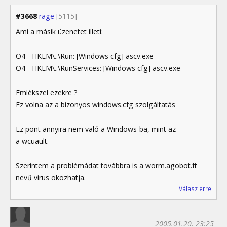
#3668
rage
[5115]
Ami a másik üzenetet illeti:
O4 - HKLM\..\Run: [Windows cfg] ascv.exe
O4 - HKLM\..\RunServices: [Windows cfg] ascv.exe
Emlékszel ezekre ?
Ez volna az a bizonyos windows.cfg szolgáltatás
Ez pont annyira nem való a Windows-ba, mint az
a wcuault.
Szerintem a problémádat továbbra is a worm.agobot.ft
nevű vírus okozhatja.
Válasz erre
2005.01.20. 23:25