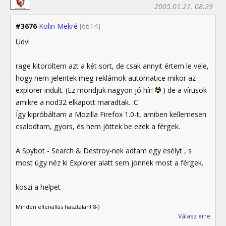
2005.01.21. 08:29
#3676
Kolin Mekré
[6614]
Üdv!
rage kitöröltem azt a két sort, de csak annyit értem le vele,
hogy nem jelentek meg reklámok automatice mikor az
explorer indult. (Ez mondjuk nagyon jó hír!
) de a vírusok
amikre a nod32 elkapott maradtak. :C
Így kipróbáltam a Mozilla Firefox 1.0-t, amiben kellemesen
csalodtam, gyors, és nem jöttek be ezek a férgek.
A Spybot - Search & Destroy-nek adtam egy esélyt , s
most úgy néz ki Explorer alatt sem jönnek most a férgek.
köszi a helpet
Minden ellenállás hasztalan! 8-)
Válasz erre