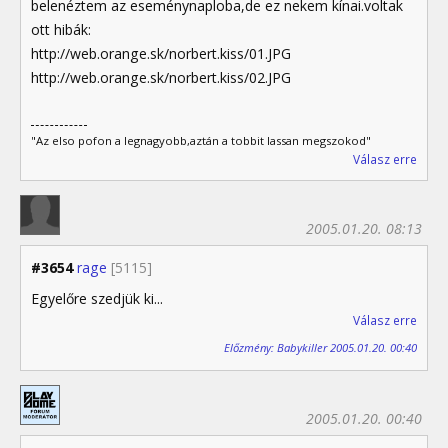
belenéztem az eseménynaploba,de ez nekem kínai.voltak
ott hibák:
http://web.orange.sk/norbert.kiss/01.JPG
http://web.orange.sk/norbert.kiss/02.JPG
"Az elso pofon a legnagyobb,aztán a tobbit lassan megszokod"
Válasz erre
2005.01.20. 08:13
#3654
rage
[5115]
Egyelőre szedjük ki...
Válasz erre
Előzmény: Babykiller 2005.01.20. 00:40
2005.01.20. 00:40