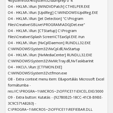
%systemroot%\system32\dumprep 0 -k
O4 - HKLM\..\Run: [WINDVDPatch] CTHELPER.EXE
O4 - HKLM\..\Run: [UpdReg] C:\WINDOWS\UpdReg.EXE
O4 - HKLM\..\Run: [Jet Detection] "C:\Program
Files\Creative\SBLive\PROGRAM\ADGJDet.exe"
O4 - HKLM\..\Run: [CTStartup] C:\Program
Files\Creative\Splash Screen\CTEaxSpl.EXE /run
O4 - HKLM\..\Run: [NvCplDaemon] RUNDLL32.EXE
C:\WINDOWS\System32\NvCpl.dll,NvStartup
O4 - HKLM\..\Run: [NvMediaCenter] RUNDLL32.EXE
C:\WINDOWS\System32\NvMcTray.dll,NvTaskbarInit
O4 - HKCU\..\Run: [CTFMON.EXE]
C:\WINDOWS\System32\ctfmon.exe
O8 - Extra context menu item: E&xportálás Microsoft Excel
formátumba -
res://C:\PROGRA~1\MICROS~2\OFFICE11\EXCEL.EXE/3000
O9 - Extra button: Kutatás - {92780B25-18CC-41C8-B9BE-
3C9C571A8263} -
C:\PROGRA~1\MICROS~2\OFFICE11\REFIEBAR.DLL