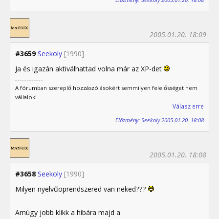
2005.01.20. 18:09
#3659
Seekoly
[1990]
Ja és igazán aktiválhattad volna már az XP-det
A fórumban szereplő hozzászólásokért semmilyen felelősséget nem
vállalok!
Válasz erre
Előzmény: Seekoly 2005.01.20. 18:08
2005.01.20. 18:08
#3658
Seekoly
[1990]
Milyen nyelvűoprendszered van neked???
Amúgy jobb klikk a hibára majd a