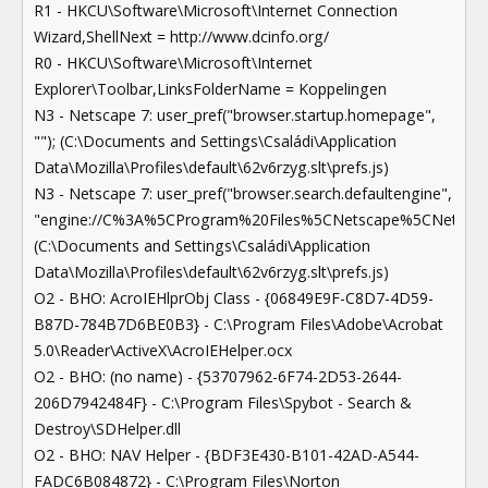
R1 - HKCU\Software\Microsoft\Internet Connection
Wizard,ShellNext = http://www.dcinfo.org/
R0 - HKCU\Software\Microsoft\Internet
Explorer\Toolbar,LinksFolderName = Koppelingen
N3 - Netscape 7: user_pref("browser.startup.homepage",
""); (C:\Documents and Settings\Családi\Application
Data\Mozilla\Profiles\default\62v6rzyg.slt\prefs.js)
N3 - Netscape 7: user_pref("browser.search.defaultengine",
"engine://C%3A%5CProgram%20Files%5CNetscape%5CNetscape
(C:\Documents and Settings\Családi\Application
Data\Mozilla\Profiles\default\62v6rzyg.slt\prefs.js)
O2 - BHO: AcroIEHlprObj Class - {06849E9F-C8D7-4D59-
B87D-784B7D6BE0B3} - C:\Program Files\Adobe\Acrobat
5.0\Reader\ActiveX\AcroIEHelper.ocx
O2 - BHO: (no name) - {53707962-6F74-2D53-2644-
206D7942484F} - C:\Program Files\Spybot - Search &
Destroy\SDHelper.dll
O2 - BHO: NAV Helper - {BDF3E430-B101-42AD-A544-
FADC6B084872} - C:\Program Files\Norton