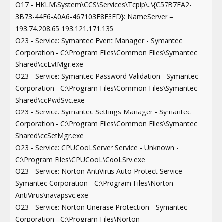
O17 - HKLM\System\CCS\Services\Tcpip\..\{C57B7EA2-
3B73-44E6-A0A6-467103F8F3ED}: NameServer =
193.74.208.65 193.121.171.135
O23 - Service: Symantec Event Manager - Symantec
Corporation - C:\Program Files\Common Files\Symantec
Shared\ccEvtMgr.exe
O23 - Service: Symantec Password Validation - Symantec
Corporation - C:\Program Files\Common Files\Symantec
Shared\ccPwdSvc.exe
O23 - Service: Symantec Settings Manager - Symantec
Corporation - C:\Program Files\Common Files\Symantec
Shared\ccSetMgr.exe
O23 - Service: CPUCooLServer Service - Unknown -
C:\Program Files\CPUCooL\CooLSrv.exe
O23 - Service: Norton AntiVirus Auto Protect Service -
Symantec Corporation - C:\Program Files\Norton
AntiVirus\navapsvc.exe
O23 - Service: Norton Unerase Protection - Symantec
Corporation - C:\Program Files\Norton