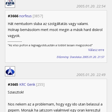
2005.01.20. 22:54
#3666
norfeus
[3857]
Hát nemtudom sluba az szolgáltatás vagy valami.
Holnap bemásolom mert msot megin a másik hard diskrol
vagyok.
"Az elso pofon a legnagyobb,aztán a tobbit lassan megszokod"
Válasz erre
Előzmény: Daedalus 2005.01.20. 21:57
2005.01.20. 22:49
#3665
KRC Genk
[255]
Sziasztok!
Nos nekem az a problemam, hogy egy ido utan belassul a
gepem. Monjuk ha jatszom valalmivel egy oran keresztul