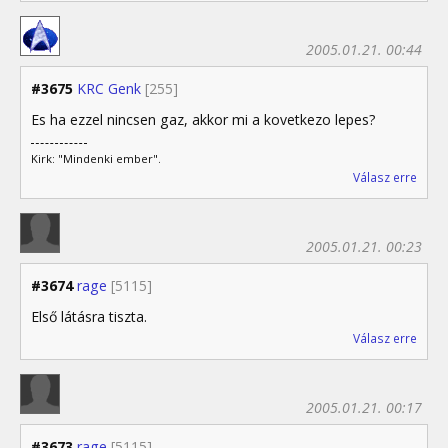
2005.01.21. 00:44
#3675
KRC Genk
[255]
Es ha ezzel nincsen gaz, akkor mi a kovetkezo lepes?
Kirk: "Mindenki ember".
Válasz erre
2005.01.21. 00:23
#3674
rage
[5115]
Első látásra tiszta.
Válasz erre
2005.01.21. 00:17
#3673
rage
[5115]