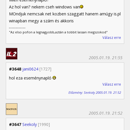
Az hol van? nekem cseh windows van
MOndjuk nemcsak net kozben szaggatt hanem amúgy is.pl
winapban megy a szám és akkoris
"Az elso pofon a legnagyobb,aztán a tobbit lassan megszokod"
Válasz erre
2005.01.19. 21:55
#3648
jani0624
[1727]
hol eza eseménynapló
Válasz erre
Előzmény: Seekoly 2005.01.19. 21:52
2005.01.19. 21:52
#3647
Seekoly
[1990]