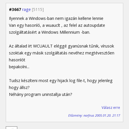
#3667
rage
[5115]
Ilyennek a Windows-ban nem igazán kellene lennie
Van egy hasonló, a wuauclt , az felel az autoupdate
szolgáltatásért a Windows Millennium -ban.
Az általad írt WCUAULT eléggé gyanúsnak tűnik, vírusok
szoktak egy másik szolgáltatás nevéhez megtévesztően
hasonlót
bepakolni...
Tudsz készíteni most egy hijack log file-t, hogy jelenleg
hogy állsz?
Néhány program uninstallja után?
Válasz erre
Előzmény: norfeus 2005.01.20. 21:17