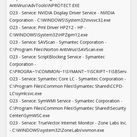
AntiVirus\AdvTools\NPROTECT.EXE
O23 - Service: NVIDIA Display Driver Service - NVIDIA
Corporation - C:\WINDOWS\System32\nvsvc32.exe
O23 - Service: Pml Driver HPZ12 - HP -
C:\WINDOWS\System32\HPZipm12.exe
O23 - Service: SAVScan - Symantec Corporation -
C:\Program Files\Norton AntiVirus\SAVScan.exe
O23 - Service: ScriptBlocking Service - Symantec
Corporation -
C:\PROGRA~1\COMMON~1\SYMANT~1\SCRIPT~1\SBServ.exe
O23 - Service: Symantec Core LC - Symantec Corporation -
C:\Program Files\Common Files\Symantec Shared\CCPD-
LC\symlcsvc.exe
O23 - Service: SymWMI Service - Symantec Corporation -
C:\Program Files\Common Files\Symantec Shared\Security
Center\SymWSC.exe
O23 - Service: TrueVector Internet Monitor - Zone Labs Inc.
- C:\WINDOWS\system32\ZoneLabs\vsmon.exe