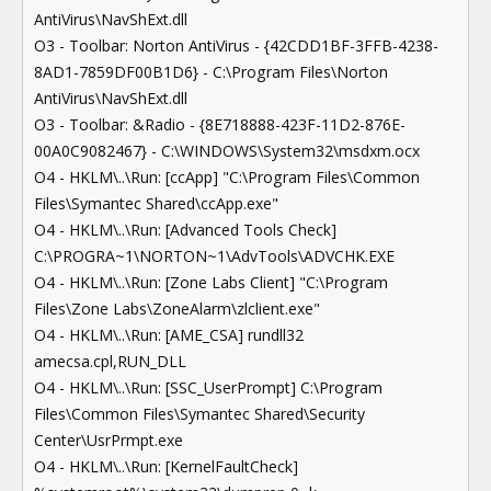
AntiVirus\NavShExt.dll
O3 - Toolbar: Norton AntiVirus - {42CDD1BF-3FFB-4238-
8AD1-7859DF00B1D6} - C:\Program Files\Norton
AntiVirus\NavShExt.dll
O3 - Toolbar: &Radio - {8E718888-423F-11D2-876E-
00A0C9082467} - C:\WINDOWS\System32\msdxm.ocx
O4 - HKLM\..\Run: [ccApp] "C:\Program Files\Common
Files\Symantec Shared\ccApp.exe"
O4 - HKLM\..\Run: [Advanced Tools Check]
C:\PROGRA~1\NORTON~1\AdvTools\ADVCHK.EXE
O4 - HKLM\..\Run: [Zone Labs Client] "C:\Program
Files\Zone Labs\ZoneAlarm\zlclient.exe"
O4 - HKLM\..\Run: [AME_CSA] rundll32
amecsa.cpl,RUN_DLL
O4 - HKLM\..\Run: [SSC_UserPrompt] C:\Program
Files\Common Files\Symantec Shared\Security
Center\UsrPrmpt.exe
O4 - HKLM\..\Run: [KernelFaultCheck]