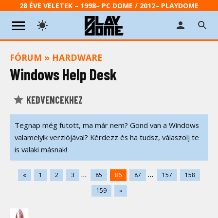
28 ÉVE VELETEK – 1998– PC DOME / 2012– PLAYDOME
FÓRUM
»
HARDWARE
Windows Help Desk
KEDVENCEKHEZ
Tegnap még futott, ma már nem? Gond van a Windows
valamelyik verziójával? Kérdezz és ha tudsz, válaszolj te
is valaki másnak!
...
...
«
1
2
3
85
86
87
157
158
159
»