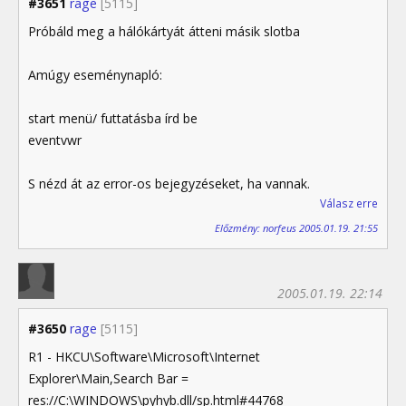
#3651
rage
[5115]
Próbáld meg a hálókártyát átteni másik slotba
Amúgy eseménynapló:
start menü/ futtatásba írd be
eventvwr
S nézd át az error-os bejegyzéseket, ha vannak.
Válasz erre
Előzmény: norfeus 2005.01.19. 21:55
2005.01.19. 22:14
#3650
rage
[5115]
R1 - HKCU\Software\Microsoft\Internet
Explorer\Main,Search Bar =
res://C:\WINDOWS\pyhyb.dll/sp.html#44768