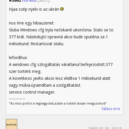
#3662
norfeus
[3857]
Hjaa szép nyelv is az ukrán
nos íme egy hibauzenet:
Sluba Windows cfg byla nečekaně ukončena. Stalo se to
377 krát. Následující opravná akce bude sputěna za 1
milisekund: Restartovat slubu.
lefordítva:
A windows cfg szlogáltatás váratlanul befejezodott.377
szer tortént meg.
A kovetkezo javíto akcio lesz elidítva 1 milisekund alatt
vagy múlva.újraindítani a szolgáltatást.
service control manager.
"Az elso pofon a legnagyobb,aztán a tobbit lassan megszokod"
Válasz erre
2005.01.20. 18:15