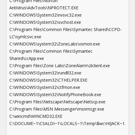
C:\Program Files\Norton
AntiVirus\AdvTools\NPROTECT.EXE
C:\WINDOWS\System32\nvsvc32.exe
C:\WINDOWS\System32\svchost.exe
C:\Program Files\Common Files\Symantec Shared\CCPD-
LC\symlcsvc.exe
C:\WINDOWS\system32\ZoneLabs\vsmon.exe
C:\Program Files\Common Files\Symantec
Shared\ccApp.exe
C:\Program Files\Zone Labs\ZoneAlarm\zlclient.exe
C:\WINDOWS\System32\rundll32.exe
C:\WINDOWS\System32\CTHELPER.EXE
C:\WINDOWS\System32\ctfmon.exe
C:\WINDOWS\System32\NotifyPhoneBook.exe
C:\Program Files\Netscape\Netscape\Netscp.exe
C:\Program Files\MSN Messenger\msnmsgr.exe
C:\wincmd\WINCMD32.EXE
C:\DOCUME~1\CSALDI~1\LOCALS~1\Temp\$wc\HIJACK~1.EXE