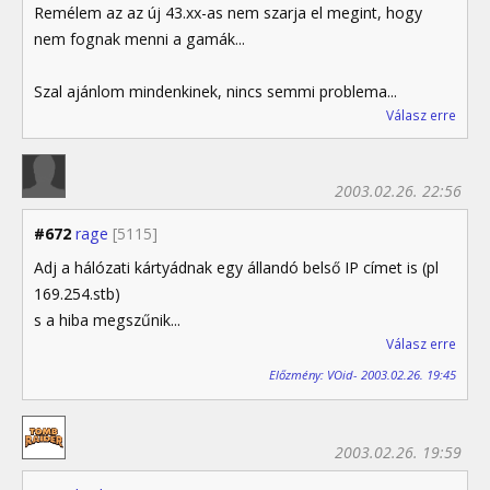
Remélem az az új 43.xx-as nem szarja el megint, hogy
nem fognak menni a gamák...
Szal ajánlom mindenkinek, nincs semmi problema...
Válasz erre
2003.02.26. 22:56
#672
rage
[5115]
Adj a hálózati kártyádnak egy állandó belső IP címet is (pl
169.254.stb)
s a hiba megszűnik...
Válasz erre
Előzmény: VOid- 2003.02.26. 19:45
2003.02.26. 19:59