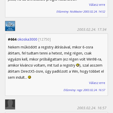
Válasz erre
Előzmény: NisMaster 2003.02.24. 14:52
2003.02.24. 17:34
#664
okoska3000
[12750]
Nekem működött a registry átírásával, mikor 6-osra
átírtam, fel tudtam tenni a hetest, még régen, csak
vigyázni kell, mikor próbálgattam (ez régen volt Win98-ra,
amikor kíváncsi voltam, mit tud a registry
), szal asszem
átírtam DirectX5-ösre, úgy padlózott a Win, hogy többet el
sem indult...
Válasz erre
Előzmény: rage 2003.02.24. 16:57
2003.02.24. 16:57