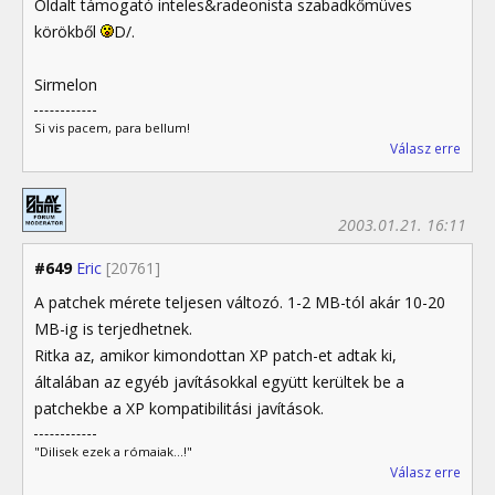
Oldalt támogató inteles&radeonista szabadkőmüves
körökből
D/.
Sirmelon
Si vis pacem, para bellum!
Válasz erre
2003.01.21. 16:11
#649
Eric
[20761]
A patchek mérete teljesen változó. 1-2 MB-tól akár 10-20
MB-ig is terjedhetnek.
Ritka az, amikor kimondottan XP patch-et adtak ki,
általában az egyéb javításokkal együtt kerültek be a
patchekbe a XP kompatibilitási javítások.
"Dilisek ezek a rómaiak...!"
Válasz erre