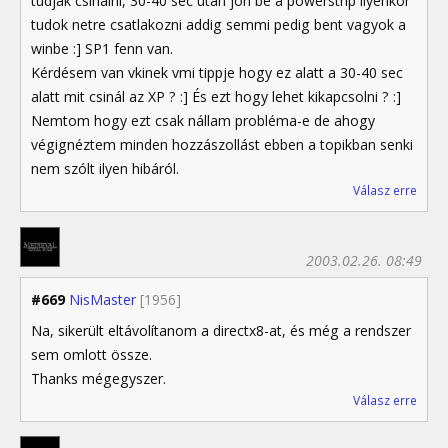
tudjak csinálni, 30-40 sec után jön be a powerstrip ilyenkor
tudok netre csatlakozni addig semmi pedig bent vagyok a
winbe :] SP1 fenn van.
Kérdésem van vkinek vmi tippje hogy ez alatt a 30-40 sec
alatt mit csinál az XP ? :] És ezt hogy lehet kikapcsolni ? :]
Nemtom hogy ezt csak nállam probléma-e de ahogy
végignéztem minden hozzászollást ebben a topikban senki
nem szólt ilyen hibáról.
Válasz erre
2003.02.26. 08:49
#669
NisMaster
[1956]
Na, sikerült eltávolítanom a directx8-at, és még a rendszer
sem omlott össze.
Thanks mégegyszer.
Válasz erre