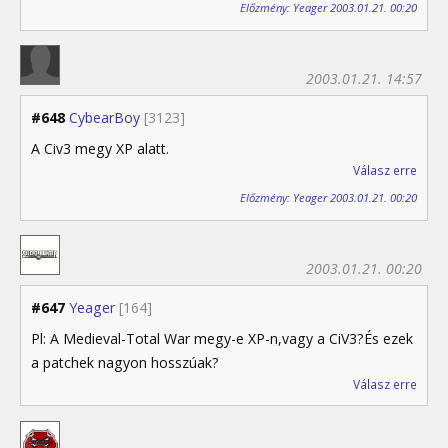
Előzmény: Yeager 2003.01.21. 00:20
2003.01.21. 14:57
#648
CybearBoy
[3123]
A Civ3 megy XP alatt.
Válasz erre
Előzmény: Yeager 2003.01.21. 00:20
2003.01.21. 00:20
#647
Yeager
[164]
Pl: A Medieval-Total War megy-e XP-n,vagy a CiV3?És ezek
a patchek nagyon hosszúak?
Válasz erre