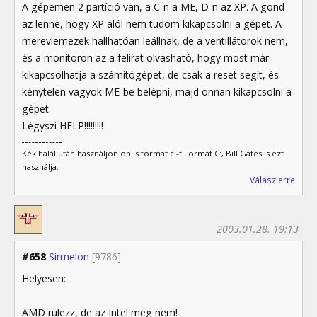
A gépemen 2 partíció van, a C-n a ME, D-n az XP. A gond
az lenne, hogy XP alól nem tudom kikapcsolni a gépet. A
merevlemezek hallhatóan leállnak, de a ventillátorok nem,
és a monitoron az a felirat olvasható, hogy most már
kikapcsolhatja a számítógépet, de csak a reset segít, és
kénytelen vagyok ME-be belépni, majd onnan kikapcsolni a
gépet.
Légyszi HELP!!!!!!!!!
Kék halál után használjon ön is format c:-t.Format C:, Bill Gates is ezt
használja.
Válasz erre
2003.01.28. 19:13
#658
Sirmelon
[9786]
Helyesen:
AMD rulezz, de az Intel meg nem!