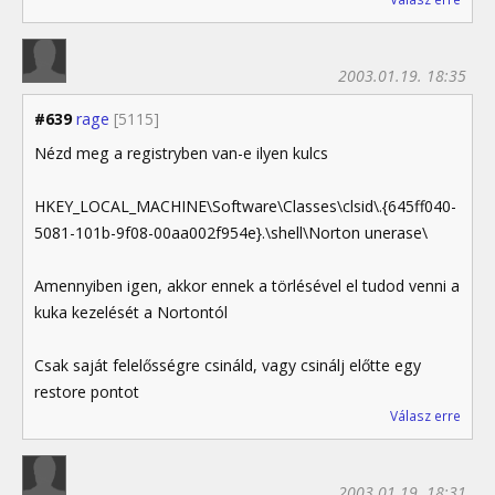
2003.01.19. 18:35
#639
rage
[5115]
Nézd meg a registryben van-e ilyen kulcs
HKEY_LOCAL_MACHINE\Software\Classes\clsid\.{645ff040-
5081-101b-9f08-00aa002f954e}.\shell\Norton unerase\
Amennyiben igen, akkor ennek a törlésével el tudod venni a
kuka kezelését a Nortontól
Csak saját felelősségre csináld, vagy csinálj előtte egy
restore pontot
Válasz erre
2003.01.19. 18:31