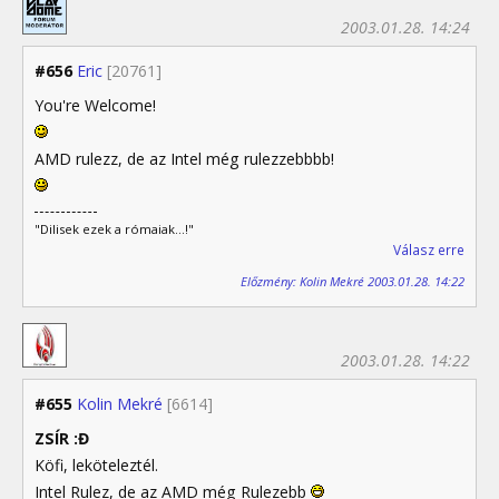
2003.01.28. 14:24
#656
Eric
[20761]
You're Welcome!
AMD rulezz, de az Intel még rulezzebbbb!
"Dilisek ezek a rómaiak...!"
Válasz erre
Előzmény: Kolin Mekré 2003.01.28. 14:22
2003.01.28. 14:22
#655
Kolin Mekré
[6614]
ZSÍR :Đ
Köfi, leköteleztél.
Intel Rulez, de az AMD még Rulezebb