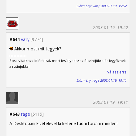
Előzmény: vally 2003.01.19. 19:52
2003.01.19. 19:52
#644
vally
[9774]
Akkor most mit tegyek?
Sose vitatkozz idiótákkal, mert lesüllyedsz az ő szintjükre és legyőznek
a rutinjukkal.
Válasz erre
Előzmény: rage 2003.01.19. 19:11
2003.01.19. 19:11
#643
rage
[5115]
A Desktop.ini kivételével ki kellene tudni törölni mindent