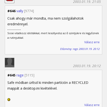
2003.01.19. 21:05
#646
vally
[9774]
Csak ahogy már mondta, ma nem szolgálahotok
eredménnyel.
Sose vitatkozz idiótákkal, mert lesüllyedsz az ő szintjükre és legyőznek
a rutinjukkal.
Válasz erre
Előzmény: rage 2003.01.19. 20:12
2003.01.19. 20:12
#645
rage
[5115]
Safe módban ürítsd ki minden partíción a RECYCLED
mappát a desktop.ini kivételével.
Válasz erre