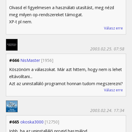
Olvasd el figyelmesen a használati utasítást, meg nézd
meg milyen op-rendszereket támogat.
XP-t pl nem.
Válasz erre
2003.02.25. 07:58
#666
NisMaster
[1956]
Köszönöm a válaszokat. Már azt hittem, hogy nem is lehet
eltávolítani...
Azt az uninstalláló programot honnan tudom megszerezni?
Válasz erre
2003.02.24. 17:34
#665
okoska3000
[12750]
Jobb, ha az uninstalláló progid használod...