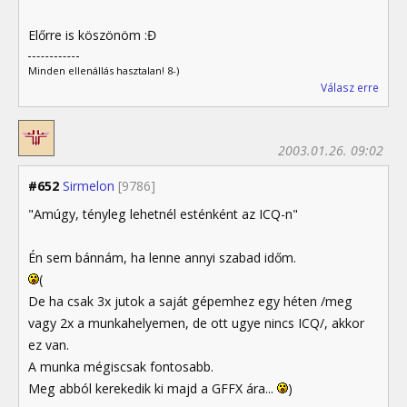
Előrre is köszönöm :Đ
Minden ellenállás hasztalan! 8-)
Válasz erre
2003.01.26. 09:02
#652
Sirmelon
[9786]
"Amúgy, tényleg lehetnél esténként az ICQ-n"
Én sem bánnám, ha lenne annyi szabad időm.
(
De ha csak 3x jutok a saját gépemhez egy héten /meg
vagy 2x a munkahelyemen, de ott ugye nincs ICQ/, akkor
ez van.
A munka mégiscsak fontosabb.
Meg abból kerekedik ki majd a GFFX ára...
)