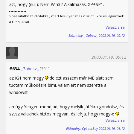
azt, hogy (null): Nem Win32 Alkalmazás. XP+SP1.
Sose vitatkozz idiótákkal, mert lesüllyedsz az ő szintjükre és legyőznek
a rutinjukkal.
Válasz erre
Előzmény: _Gabesz_ 2003.01.19. 09:12
2003.01.19. 09:12
#634
_Gabesz_
[391]
az IG1 nem megy
de ezt asszem már ME alatt sem
tudtam működésre bírni. valamiért nem szerette a
windowst
amúgy Yeager, mondjad, hogy melyik játékra gondolsz, és
szvsz valakinek biztos megvan, és leírja, hogy megy-e
Válasz erre
Előzmény: CybearBoy 2003.01.19. 01:12