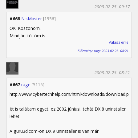
2003.02.25. 09:37
#668
NisMaster
[1956]
OK! Köszönöm.
Mindjárt töltöm is.
Válasz erre
Előzmény: rage 2003.02.25. 08:21
2003.02.25. 08:21
#667
rage
[5115]
http://www.cybertechhelp.com/html/downloads/download.php/i
Itt is találtam egyet, ez 2002 júniusi, tehát DX 8 uninstaller
lehet
A guru3d.com-on DX 9 uninstaller is van már.