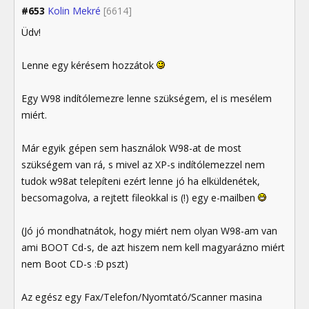
#653
Kolin Mekré
[6614]
Üdv!
Lenne egy kérésem hozzátok
Egy W98 indítólemezre lenne szükségem, el is mesélem
miért.
Már egyik gépen sem használok W98-at de most
szükségem van rá, s mivel az XP-s indítólemezzel nem
tudok w98at telepíteni ezért lenne jó ha elküldenétek,
becsomagolva, a rejtett fileokkal is (!) egy e-mailben
(Jó jó mondhatnátok, hogy miért nem olyan W98-am van
ami BOOT Cd-s, de azt hiszem nem kell magyarázno miért
nem Boot CD-s :Đ pszt)
Az egész egy Fax/Telefon/Nyomtató/Scanner masina