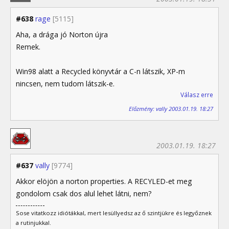
#638
rage
[5115]
Aha, a drága jó Norton újra
Remek.
Win98 alatt a Recycled könyvtár a C-n látszik, XP-m
nincsen, nem tudom látszik-e.
Válasz erre
Előzmény: vally 2003.01.19. 18:27
2003.01.19. 18:27
#637
vally
[9774]
Akkor elöjön a norton properties. A RECYLED-et meg
gondolom csak dos alul lehet látni, nem?
Sose vitatkozz idiótákkal, mert lesüllyedsz az ő szintjükre és legyőznek
a rutinjukkal.