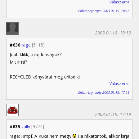
Válasz erre
Előzmény: rage 2003.01.19. 18:13
2003.01.19. 18:13
#636
rage
[5115]
Jobb klikk, tulajdonságok?
Mit ír rá?
RECYCLED könyvárat meg ürítsd ki
Válasz erre
Előzmény: vally 2003.01.19. 17:19
2003.01.19. 17:19
#635
vally
[9774]
rage: Hmpf. A Kuka nem megy
Ha rákattintok, akkor kirja