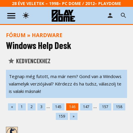
28 ÉVE VELETEK – 1998– PC DOME / 2012– PLAYDOME
FÓRUM
»
HARDWARE
Windows Help Desk
KEDVENCEKHEZ
Tegnap még futott, ma már nem? Gond van a Windows
valamelyik verziójával? Kérdezz és ha tudsz, válaszolj te
is valaki másnak!
...
...
«
1
2
3
145
146
147
157
158
159
»