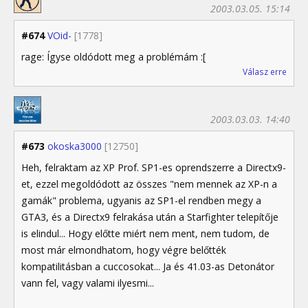
2003.03.05. 15:14
#674
VOid-
[1778]
rage: Ígyse oldódott meg a problémám :[
Válasz erre
2003.03.03. 14:40
#673
okoska3000
[12750]
Heh, felraktam az XP Prof. SP1-es oprendszerre a Directx9-
et, ezzel megoldódott az összes "nem mennek az XP-n a
gamák" problema, ugyanis az SP1-el rendben megy a
GTA3, és a Directx9 felrakása után a Starfighter telepítője
is elindul... Hogy előtte miért nem ment, nem tudom, de
most már elmondhatom, hogy végre belőtték
kompatilitásban a cuccosokat... Ja és 41.03-as Detonátor
vann fel, vagy valami ilyesmi...