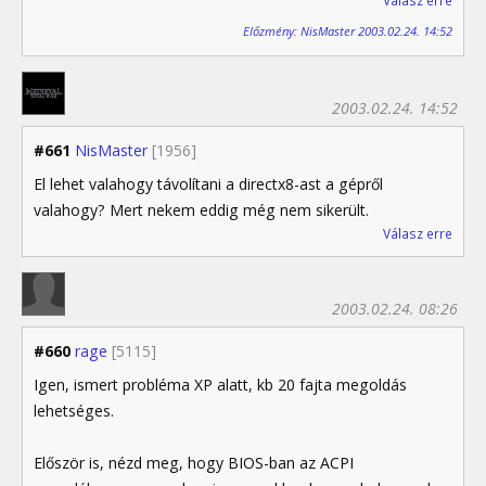
Válasz erre
Előzmény: NisMaster 2003.02.24. 14:52
2003.02.24. 14:52
#661
NisMaster
[1956]
El lehet valahogy távolítani a directx8-ast a gépről
valahogy? Mert nekem eddig még nem sikerült.
Válasz erre
2003.02.24. 08:26
#660
rage
[5115]
Igen, ismert probléma XP alatt, kb 20 fajta megoldás
lehetséges.
Először is, nézd meg, hogy BIOS-ban az ACPI