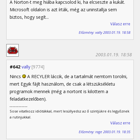
A Norton-t meg hiába kapcsolod ki, ha elcseszte a kukát.
Microsoft oldalon is azt írták, még az uninstallja sem
biztos, hogy segít...
Válasz erre
Előzmény: vally 2003.01.19. 18:58
2003.01.19. 18:58
#642
vally
[9774]
Nincs
A RECYLER láccik, de a tartalmát nemtom torolni,
mert Egyik fájlt használom, de csak a létszüksékletu
programok mennek (még a nortont is kilottem a
feladatkezelőben).
Sose vitatkozz idiótákkal, mert lesüllyedsz az ő szintjükre és legyőznek
a rutinjukkal.
Válasz erre
Előzmény: rage 2003.01.19. 18:35