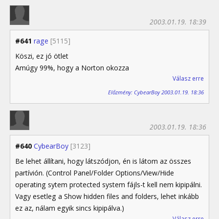
2003.01.19. 18:39
#641
rage
[5115]
Köszi, ez jó ötlet
Amúgy 99%, hogy a Norton okozza
Válasz erre
Előzmény: CybearBoy 2003.01.19. 18:36
2003.01.19. 18:36
#640
CybearBoy
[3123]
Be lehet állítani, hogy látszódjon, én is látom az összes
partívión. (Control Panel/Folder Options/View/Hide
operating sytem protected system fájls-t kell nem kipipálni.
Vagy esetleg a Show hidden files and folders, lehet inkább
ez az, nálam egyik sincs kipipálva.)
Válasz erre