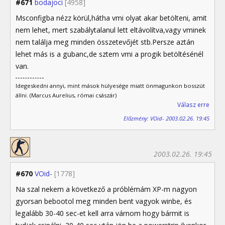
#671
bodajoci
[4958]
Msconfigba nézz körül,hátha vmi olyat akar betölteni, amit
nem lehet, mert szabálytalanul lett eltávolítva,vagy vminek
nem találja meg minden összetevőjét stb.Persze aztán
lehet más is a gubanc,de sztem vmi a progik betöltésénél
van.
Idegeskedni annyi, mint mások hülyesége miatt önmagunkon bosszút
állni. (Marcus Aurelius, római császár)
Válasz erre
Előzmény: VOid- 2003.02.26. 19:45
2003.02.26. 19:45
#670
VOid-
[1778]
Na szal nekem a következő a próblémám XP-m nagyon
gyorsan bebootol meg minden bent vagyok winbe, és
legalább 30-40 sec-et kell arra várnom hogy bármit is