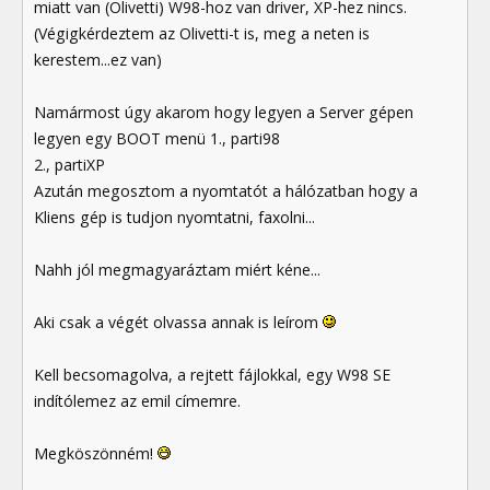
miatt van (Olivetti) W98-hoz van driver, XP-hez nincs.
(Végigkérdeztem az Olivetti-t is, meg a neten is
kerestem...ez van)
Namármost úgy akarom hogy legyen a Server gépen
legyen egy BOOT menü 1., parti98
2., partiXP
Azután megosztom a nyomtatót a hálózatban hogy a
Kliens gép is tudjon nyomtatni, faxolni...
Nahh jól megmagyaráztam miért kéne...
Aki csak a végét olvassa annak is leírom
Kell becsomagolva, a rejtett fájlokkal, egy W98 SE
indítólemez az emil címemre.
Megköszönném!