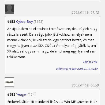
2003.01.19. 01:12
#633
CybearBoy
[3123]
Az újabbak mind elindulnak természetsen, de a régiek nagy
része is azért. De a régi, jobb játékokhoz, amelyek nem
mennek alapból, le kell szedni egy patchet hozzá, és már
megy is. (Ilyen pl az IG2, C&C...) Van olyan régi játék is, ami
XP alatt sehogy sem megy, de én pl még egy ilyennel sem
találkoztam.
Válasz erre
Előzmény: Yeager 2003.01.19. 00:59
2003.01.19. 00:59
#632
Yeager
[164]
Emberek látom itt mindenki fikázza a Win ME-t,nekem is az