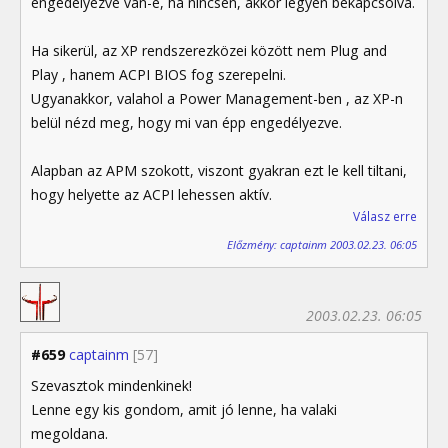
engedélyezve van-e, ha nincsen, akkor legyen bekapcsolva.
Ha sikerül, az XP rendszerezközei között nem Plug and
Play , hanem ACPI BIOS fog szerepelni.
Ugyanakkor, valahol a Power Management-ben , az XP-n
belül nézd meg, hogy mi van épp engedélyezve.
Alapban az APM szokott, viszont gyakran ezt le kell tiltani,
hogy helyette az ACPI lehessen aktív.
Válasz erre
Előzmény: captainm 2003.02.23. 06:05
2003.02.23. 06:05
#659
captainm
[57]
Szevasztok mindenkinek!
Lenne egy kis gondom, amit jó lenne, ha valaki
megoldana.