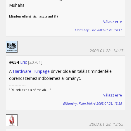
Muhaha
Minden ellenállás hasztalan! 8-)
Válasz erre
Előzmény: Eric 2003.01.28. 14:17
2003.01.28. 14:17
#654
Eric
[20761]
A
Hardware Hunpage
driver oldalán találsz mindenféle
oprendszerhez indítólemez állományt.
"Dilisek ezek a rómaiak...!"
Válasz erre
Előzmény: Kolin Mekré 2003.01.28. 13:55
2003.01.28. 13:55