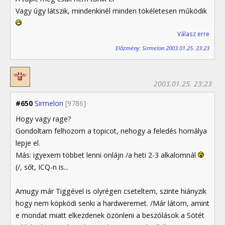
Vagy úgy látszik, mindenkinél minden tökéletesen működik
Válasz erre
Előzmény: Sirmelon 2003.01.25. 23:23
2003.01.25. 23:23
#650
Sirmelon
[9786]
Hogy vagy rage?
Gondoltam felhozom a topicot, nehogy a feledés homálya
lepje el.
Más: igyexem többet lenni onlájn /a heti 2-3 alkalomnál
(/, sőt, ICQ-n is...
Amugy már Tiggével is olyrégen cseteltem, szinte hiányzik
hogy nem köpködi senki a hardweremet. /Már látom, amint
e mondat miatt elkezdenek özönleni a beszólások a Sötét