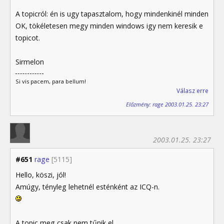
A topicról: én is ugy tapasztalom, hogy mindenkinél minden
OK, tökéletesen megy minden windows igy nem keresik e
topicot.
Sirmelon
Si vis pacem, para bellum!
Válasz erre
Előzmény: rage 2003.01.25. 23:27
2003.01.25. 23:27
#651
rage
[5115]
Hello, köszi, jól!
Amúgy, tényleg lehetnél esténként az ICQ-n.
A topic meg csak nem tűnik el