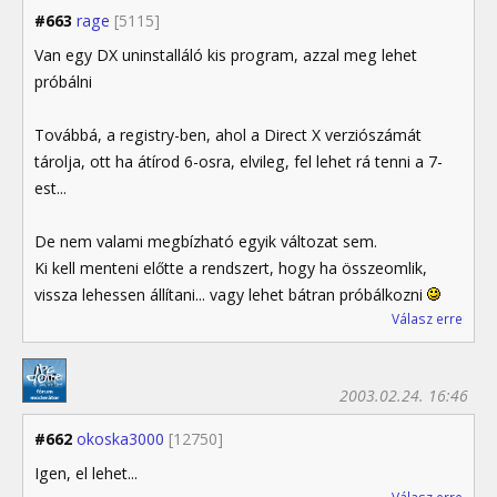
#663
rage
[5115]
Van egy DX uninstalláló kis program, azzal meg lehet
próbálni
Továbbá, a registry-ben, ahol a Direct X verziószámát
tárolja, ott ha átírod 6-osra, elvileg, fel lehet rá tenni a 7-
est...
De nem valami megbízható egyik változat sem.
Ki kell menteni előtte a rendszert, hogy ha összeomlik,
vissza lehessen állítani... vagy lehet bátran próbálkozni
Válasz erre
2003.02.24. 16:46
#662
okoska3000
[12750]
Igen, el lehet...