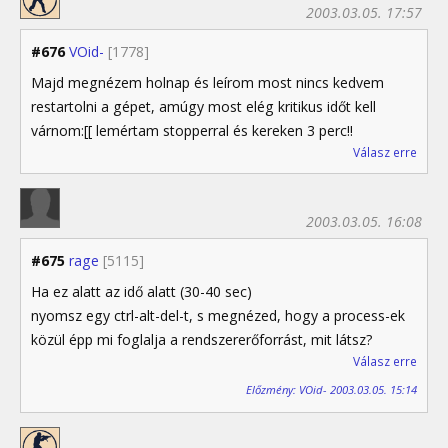
2003.03.05. 17:57
#676
VOid-
[1778]
Majd megnézem holnap és leírom most nincs kedvem
restartolni a gépet, amúgy most elég kritikus időt kell
várnom:[[ lemértam stopperral és kereken 3 perc!!
Válasz erre
2003.03.05. 16:08
#675
rage
[5115]
Ha ez alatt az idő alatt (30-40 sec)
nyomsz egy ctrl-alt-del-t, s megnézed, hogy a process-ek
közül épp mi foglalja a rendszererőforrást, mit látsz?
Válasz erre
Előzmény: VOid- 2003.03.05. 15:14