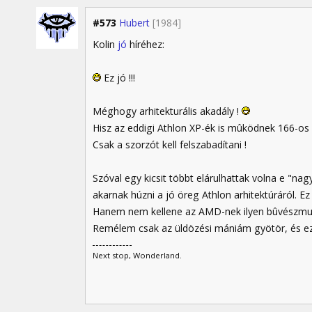
#573
Hubert
[1984]
Kolin
jó
híréhez:
Ez jó !!!
Méghogy arhitekturális akadály !
Hisz az eddigi Athlon XP-ék is mûködnek 166-os
Csak a szorzót kell felszabadítani !
Szóval egy kicsit többt elárulhattak volna e "nag
akarnak húzni a jó öreg Athlon arhitektúráról. Ez
Hanem nem kellene az AMD-nek ilyen bûvészmu
Remélem csak az üldözési mániám gyötör, és ez
Next stop, Wonderland.