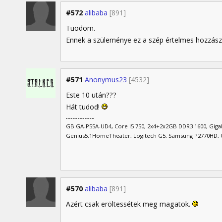
#572
alibaba
[891]
Tuodom.
Ennek a szüleménye ez a szép értelmes hozzász
#571
Anonymus23
[4532]
Este 10 után???
Hát tudod!
GB GA-P55A-UD4, Core i5 750, 2x4+2x2GB DDR3 1600, Gi
Genius5.1HomeTheater, Logitech G5, Samsung P2770HD, 
#570
alibaba
[891]
Azért csak eröltessétek meg magatok.