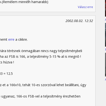
juk.(Remélem minnélh hamarabb)
Válasz erre
2002.08.02. 12:32
mememt
erre
a cikkre.
ára térésnek önmagában nincs nagy teljesítménybeli
ha az FSB is 166, a teljesítmény 5-15 %-al is megnõ !
cs húzva !
3 = 12.5
et a 166x10, tehát 10-es szorzóval lehet beállítani, úgy
e ugyanaz, 166-os FSB-vel a teljesítmény érezhetõen