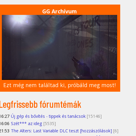
GG Archívum
Ezt még nem találtad ki, próbáld meg most!
Legfrissebb fórumtémák
16:27
Új gép és bővítés - tippek és tanácsok
[15146]
16:06
Szét*** az ideg
[5535]
21:53
The Alters: Last Variable DLC teszt [hozzászólások]
[6]