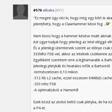
#576
alibaba
[891]
"Ez megint úgy néz ki, hogy még egy bõrt le akar
jelent(het)i, hogy a ClawHammer késni fog ...
"
Nem bizos hogy a hammer késése miatt akrnak f
Azt ügye tudjuk hogy jelenleg az Intel eléggé el
És a jelenlegi ütemtervek szerint az előnye csa
333Mhz FSB-vel, akkor az Intelnek csökkenne az e
Egyébként szerintem erre a leghamarabb a Barto
Jelenlegi pletykák és hivatalos infók a Bartonról:
-természetesen 0,13 mikon
-512 Kb L2 cache, ezzel összesen 640kb(!) cach
-333 mhz FSB
-A optimalizáció a Hamertől
Ezek közül az utolsó kettő csak pletyka, de ha
a P4-et.