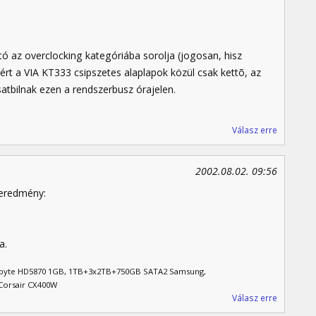
ó az overclocking kategóriába sorolja (jogosan, hisz
ért a VIA KT333 csipszetes alaplapok közül csak kettõ, az
satbilnak ezen a rendszerbusz órajelen.
Válasz erre
2002.08.02. 09:56
g eredmény:
a.
gabyte HD5870 1GB, 1TB+3x2TB+750GB SATA2 Samsung,
Corsair CX400W
Válasz erre