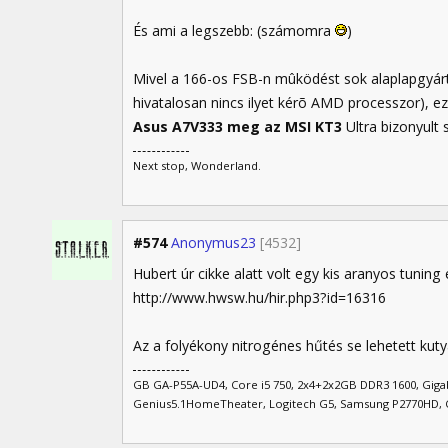
És ami a legszebb: (számomra
)
Mivel a 166-os FSB-n mûködést sok alaplapgyárt
hivatalosan nincs ilyet kérõ AMD processzor), ez
Asus A7V333 meg az MSI KT3
Ultra bizonyult 
Next stop, Wonderland.
#574
Anonymus23
[4532]
Hubert úr cikke alatt volt egy kis aranyos tunin
http://www.hwsw.hu/hir.php3?id=16316
Az a folyékony nitrogénes hűtés se lehetett kuty
GB GA-P55A-UD4, Core i5 750, 2x4+2x2GB DDR3 1600, Gi
Genius5.1HomeTheater, Logitech G5, Samsung P2770HD, 