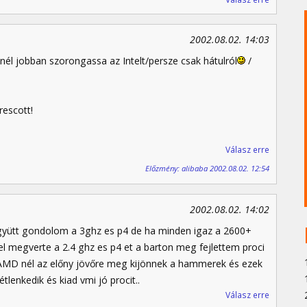
2002.08.02. 14:03
nél jobban szorongassa az Intelt/persze csak hátulról
/
rescott!
Válasz erre
Előzmény: alibaba 2002.08.02. 12:54
2002.08.02. 14:02
gyütt gondolom a 3ghz es p4 de ha minden igaz a 2600+
 vel megverte a 2.4 ghz es p4 et a barton meg fejlettem proci
 az AMD nél az előny jövőre meg kijönnek a hammerek és ezek
tlenkedik és kiad vmi jó procit..
Válasz erre