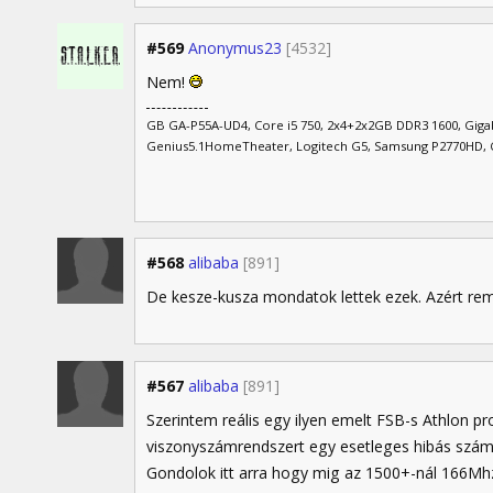
#569
Anonymus23
[4532]
Nem!
GB GA-P55A-UD4, Core i5 750, 2x4+2x2GB DDR3 1600, Gi
Genius5.1HomeTheater, Logitech G5, Samsung P2770HD, 
#568
alibaba
[891]
De kesze-kusza mondatok lettek ezek. Azért rem
#567
alibaba
[891]
Szerintem reális egy ilyen emelt FSB-s Athlon pr
viszonyszámrendszert egy esetleges hibás szám
Gondolok itt arra hogy mig az 1500+-nál 166Mhz