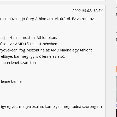
2002.08.02. 12:54
nak húzni a jó öreg Athlon arhitektúráról. Ez viszont azt
ejleszteni a mostani Athlonokon.
húzott az AMD-től teljesítményben.
k nyövekedni fog. Viszont ha az AMD kiadna egy Athlont
lőnye, bár még így is ő lenne az első.
nban lehet számítani.
e lenne benne
 ez így együtt megvalósulna, komolyan meg tudná szorongatni