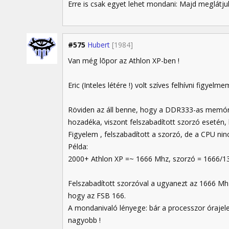
Erre is csak egyet lehet mondani: Majd meglát
#575
Hubert
[1984]
Van még lõpor az Athlon XP-ben !
Eric (Inteles létére !) volt szíves felhívni figyel
Röviden az áll benne, hogy a DDR333-as memóri
hozadéka, viszont felszabadított szorzó esetén, 
Figyelem , felszabadított a szorzó, de a CPU nin
Példa:
2000+ Athlon XP =~ 1666 Mhz, szorzó = 1666/13
Felszabadított szorzóval a ugyanezt az 1666 Mhz-
hogy az FSB 166.
A mondanivaló lényege: bár a processzor órajel
nagyobb !