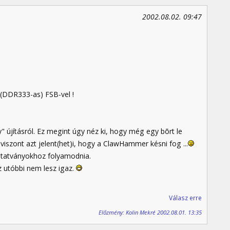
2002.08.02. 09:47
 (DDR333-as) FSB-vel !
y" újításról. Ez megint úgy néz ki, hogy még egy bõrt le
 viszont azt jelent(het)i, hogy a ClawHammer késni fog ...
tatványokhoz folyamodnia.
 utóbbi nem lesz igaz.
Válasz erre
Előzmény: Kolin Mekré 2002.08.01. 13:35