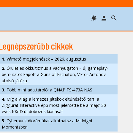
Legnépszerűbb cikkek
1.
Várható megjelenések – 2026. augusztus
2.
Őrület és okkultizmus a vadnyugaton – új gameplay-
bemutatót kapott a Guns of Eschaton, Viktor Antonov
utolsó játéka
3.
Több mint adattároló: a QNAP TS-473A NAS
4.
Míg a világ a lemezes játékok eltűnésétől tart, a
Ziggurat Interactive épp most jelentette be a majd’ 30
éves KKnD új dobozos kiadását
5.
Cyberpunk diorámákat alkothatsz a Midnight
Momentsben