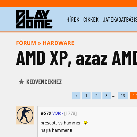
HÍREK
CIKKEK
JÁTÉKADATBÁZI
FÓRUM
»
HARDWARE
AMD XP, azaz AM
KEDVENCEKHEZ
...
«
1
2
3
13
1
#579
VOid-
[1778]
prescott vs hammer..
hajrá hammer !!