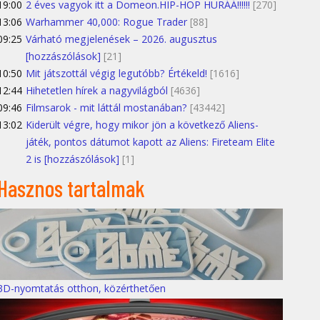
19:00
2 éves vagyok itt a Domeon.HIP-HOP HURÁÁ!!!!!!
[270]
13:06
Warhammer 40,000: Rogue Trader
[88]
09:25
Várható megjelenések – 2026. augusztus
[hozzászólások]
[21]
10:50
Mit játszottál végig legutóbb? Értékeld!
[1616]
12:44
Hihetetlen hírek a nagyvilágból
[4636]
09:46
Filmsarok - mit láttál mostanában?
[43442]
13:02
Kiderült végre, hogy mikor jön a következő Aliens-
játék, pontos dátumot kapott az Aliens: Fireteam Elite
2 is [hozzászólások]
[1]
Hasznos tartalmak
3D-nyomtatás otthon, közérthetően