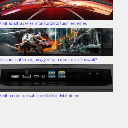
Amit az ultraszéles monitorokról tudni érdemes
Kis panelhatározó, avagy milyen monitort válasszak?
Amit a monitorcsatlakozókról tudni érdemes