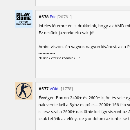
#578
Eric
[20761]
Inteles létemre én is drukkolok, hogy az AMD mi
Ez nekünk júzereknek csak jó!
Amire viszont én vagyok nagyon kíváncsi, az a P
"Dilisek ezek a rómaiak...!"
#577
VOid-
[1778]
Évvégén Barton 2400+ és 2600+ kijön és vele e
nak vernie kell a 3ghz es p4 et... 2000+ 166 fsb
is lesz szal a 2600+ nak ütnie kell így viszont
csak tetőrik az előnyt de gondolom az iuntel se té