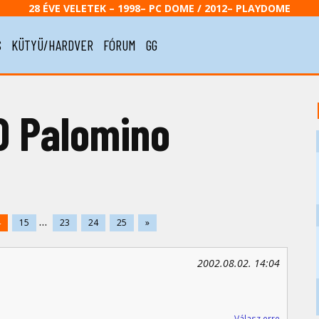
28 ÉVE VELETEK – 1998– PC DOME / 2012– PLAYDOME
S
KÜTYÜ/HARDVER
FÓRUM
GG
D Palomino
...
4
15
23
24
25
»
2002.08.02. 14:04
Válasz erre