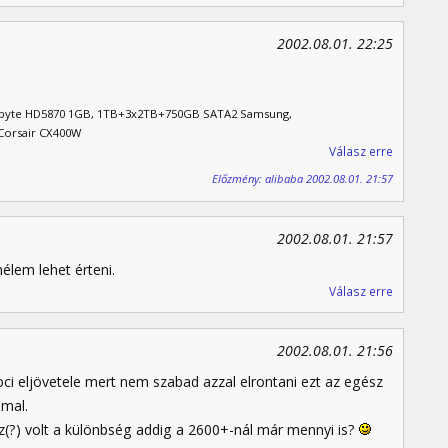
2002.08.01. 22:25
gabyte HD5870 1GB, 1TB+3x2TB+750GB SATA2 Samsung,
Corsair CX400W
Válasz erre
Előzmény: alibaba 2002.08.01. 21:57
2002.08.01. 21:57
élem lehet érteni.
Válasz erre
2002.08.01. 21:56
oci eljövetele mert nem szabad azzal elrontani ezt az egész
mal.
(?) volt a különbség addig a 2600+-nál már mennyi is?