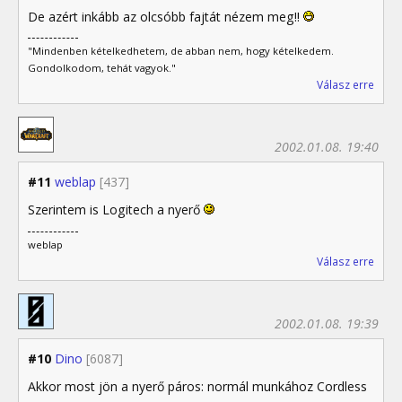
De azért inkább az olcsóbb fajtát nézem meg!!
"Mindenben kételkedhetem, de abban nem, hogy kételkedem.
Gondolkodom, tehát vagyok."
Válasz erre
2002.01.08. 19:40
#11
weblap
[437]
Szerintem is Logitech a nyerő
weblap
Válasz erre
2002.01.08. 19:39
#10
Dino
[6087]
Akkor most jön a nyerő páros: normál munkához Cordless