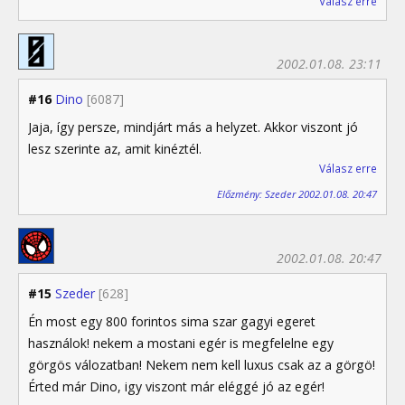
Válasz erre
2002.01.08. 23:11
#16
Dino
[6087]
Jaja, így persze, mindjárt más a helyzet. Akkor viszont jó
lesz szerinte az, amit kinéztél.
Válasz erre
Előzmény: Szeder 2002.01.08. 20:47
2002.01.08. 20:47
#15
Szeder
[628]
Én most egy 800 forintos sima szar gagyi egeret
használok! nekem a mostani egér is megfelelne egy
görgös válozatban! Nekem nem kell luxus csak az a görgö!
Érted már Dino, igy viszont már eléggé jó az egér!