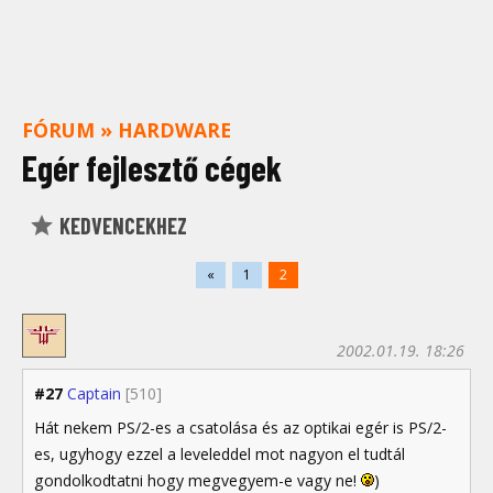
FÓRUM
»
HARDWARE
Egér fejlesztő cégek
KEDVENCEKHEZ
«
1
2
2002.01.19. 18:26
#27
Captain
[510]
Hát nekem PS/2-es a csatolása és az optikai egér is PS/2-
es, ugyhogy ezzel a leveleddel mot nagyon el tudtál
gondolkodtatni hogy megvegyem-e vagy ne!
)