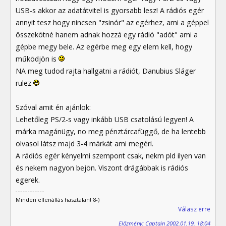
USB-s akkor az adatátvitel is gyorsabb lesz! A rádiós egér
annyit tesz hogy nincsen "zsinór" az egérhez, ami a géppel
összekötné hanem adnak hozzá egy rádió "adót" ami a
gépbe megy bele. Az egérbe meg egy elem kell, hogy
működjön is
NA meg tudod rajta hallgatni a rádiót, Danubius Sláger
rulez
Szóval amit én ajánlok:
Lehetőleg PS/2-s vagy inkább USB csatolású legyen! A
márka magánügy, no meg pénztárcafüggő, de ha lentebb
olvasol látsz majd 3-4 márkát ami megéri.
A rádiós egér kényelmi szempont csak, nekm pld ilyen van
és nekem nagyon bejön. Viszont drágábbak is rádiós
egerek.
Minden ellenállás hasztalan! 8-)
Válasz erre
Előzmény: Captain 2002.01.19. 18:04