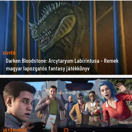
EGYÉB
Darken Bloodstone: Arcytaryum Labirintusa – Remek
magyar lapozgatós fantasy játékkönyv
JÁTÉKHÍREK