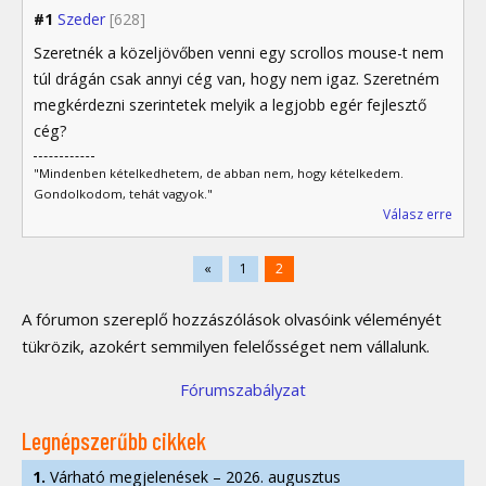
#1
Szeder
[628]
Szeretnék a közeljövőben venni egy scrollos mouse-t nem
túl drágán csak annyi cég van, hogy nem igaz. Szeretném
megkérdezni szerintetek melyik a legjobb egér fejlesztő
cég?
"Mindenben kételkedhetem, de abban nem, hogy kételkedem.
Gondolkodom, tehát vagyok."
Válasz erre
«
1
2
A fórumon szereplő hozzászólások olvasóink véleményét
tükrözik, azokért semmilyen felelősséget nem vállalunk.
Fórumszabályzat
Legnépszerűbb cikkek
1.
Várható megjelenések – 2026. augusztus