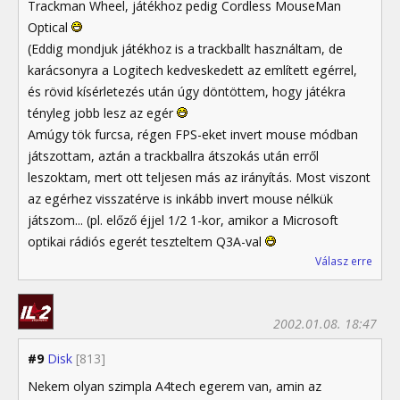
Trackman Wheel, játékhoz pedig Cordless MouseMan
Optical
(Eddig mondjuk játékhoz is a trackballt használtam, de
karácsonyra a Logitech kedveskedett az említett egérrel,
és rövid kísérletezés után úgy döntöttem, hogy játékra
tényleg jobb lesz az egér
Amúgy tök furcsa, régen FPS-eket invert mouse módban
játszottam, aztán a trackballra átszokás után erről
leszoktam, mert ott teljesen más az irányítás. Most viszont
az egérhez visszatérve is inkább invert mouse nélkük
játszom... (pl. előző éjjel 1/2 1-kor, amikor a Microsoft
optikai rádiós egerét teszteltem Q3A-val
Válasz erre
2002.01.08. 18:47
#9
Disk
[813]
Nekem olyan szimpla A4tech egerem van, amin az