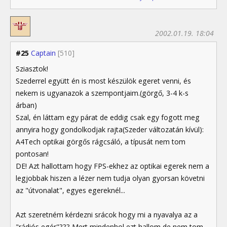
2002.01.19. 18:04
#25
Captain
[510]
Sziasztok!
Szederrel együtt én is most készülök egeret venni, és
nekem is ugyanazok a szempontjaim.(görgő, 3-4 k-s
árban)
Szal, én láttam egy párat de eddig csak egy fogott meg
annyira hogy gondolkodjak rajta(Szeder változatán kívül):
A4Tech optikai görgős rágcsáló, a típusát nem tom
pontosan!
DE! Azt hallottam hogy FPS-ekhez az optikai egerek nem a
legjobbak hiszen a lézer nem tudja olyan gyorsan követni
az "útvonalat", egyes egereknél...
Azt szeretném kérdezni srácok hogy mi a nyavalya az a
"rádiós egér"??? Mert mindenhol ezt hallom de nem tom