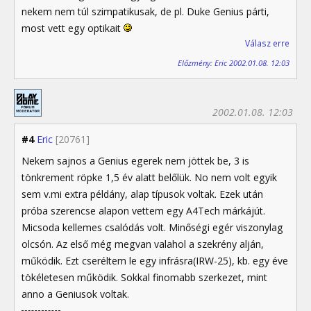
nekem nem túl szimpatikusak, de pl. Duke Genius párti,
most vett egy optikait
Válasz erre
Előzmény: Eric 2002.01.08. 12:03
2002.01.08. 12:03
#4
Eric
[20761]
Nekem sajnos a Genius egerek nem jöttek be, 3 is
tönkrement röpke 1,5 év alatt belőlük. No nem volt egyik
sem v.mi extra példány, alap típusok voltak. Ezek után
próba szerencse alapon vettem egy A4Tech márkájút.
Micsoda kellemes csalódás volt. Minőségi egér viszonylag
olcsón. Az első még megvan valahol a szekrény alján,
működik. Ezt cseréltem le egy infrásra(IRW-25), kb. egy éve
tökéletesen működik. Sokkal finomabb szerkezet, mint
anno a Geniusok voltak.