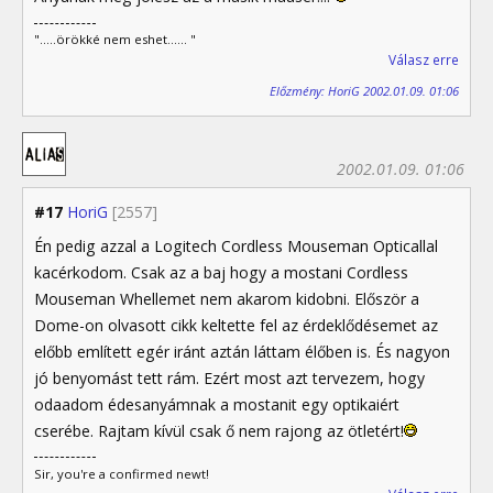
".....örökké nem eshet...... "
Válasz erre
Előzmény: HoriG 2002.01.09. 01:06
2002.01.09. 01:06
#17
HoriG
[2557]
Én pedig azzal a Logitech Cordless Mouseman Opticallal
kacérkodom. Csak az a baj hogy a mostani Cordless
Mouseman Whellemet nem akarom kidobni. Először a
Dome-on olvasott cikk keltette fel az érdeklődésemet az
előbb említett egér iránt aztán láttam élőben is. És nagyon
jó benyomást tett rám. Ezért most azt tervezem, hogy
odaadom édesanyámnak a mostanit egy optikaiért
cserébe. Rajtam kívül csak ő nem rajong az ötletért!
Sir, you're a confirmed newt!