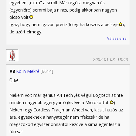
egyetlen ,,extra" a scroll. Már régóta megvan és
(egyenlőre) semmi baja nincs, pedig akkoriban nagyon
olcsó volt.
Igaz, hogy nem igazán precíz(főleg ha koszos a belseje
),
de azért elmegy.
Válasz erre
2002.01.08. 18:43
#8
Kolin Mekré
[6614]
Üdv!
Nekem volt már genius A4 Tech ,és végül Logitech szinte
minden nagyobb egérgyártó (kivéve a Microsoftot
)
Nekem egy Cordless Tracjman Wheel van, kicsit húzós az
ára, egyeseknek a hanyategér nem "fekszik" de ha
megszokod egyszer onnantól kezdve a sima egér lesz a
fúrcsa!