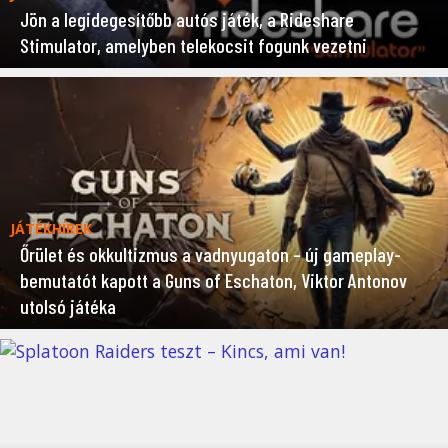
Jön a legidegesítőbb autós játék, a Rideshare
Stimulator, amelyben telekocsit fogunk vezetni
JÁTÉKHÍREK
Őrület és okkultizmus a vadnyugaton – új gameplay-
bemutatót kapott a Guns of Eschaton, Viktor Antonov
utolsó játéka