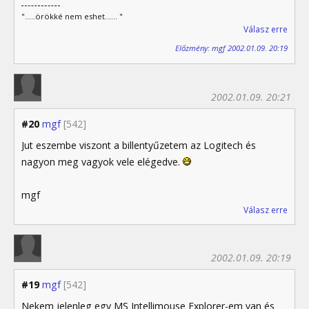
".....örökké nem eshet...... "
Válasz erre
Előzmény: mgf 2002.01.09. 20:19
2002.01.09. 20:21
#20
mgf
[542]
Jut eszembe viszont a billentyűzetem az Logitech és
nagyon meg vagyok vele elégedve.
mgf
Válasz erre
2002.01.09. 20:19
#19
mgf
[542]
Nekem jelenleg egy MS Intellimouse Explorer-em van és