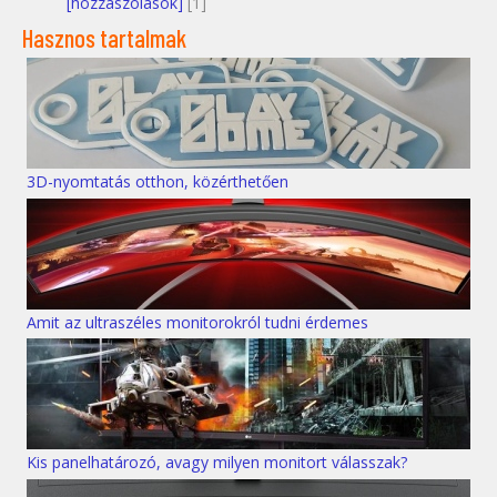
[hozzászólások]
[1]
Hasznos tartalmak
3D-nyomtatás otthon, közérthetően
Amit az ultraszéles monitorokról tudni érdemes
Kis panelhatározó, avagy milyen monitort válasszak?