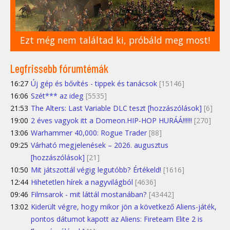
Ezt még nem találtad ki, próbáld meg most!
Legfrissebb fórumtémák
16:27
Új gép és bővítés - tippek és tanácsok
[15146]
16:06
Szét*** az ideg
[5535]
21:53
The Alters: Last Variable DLC teszt [hozzászólások]
[6]
19:00
2 éves vagyok itt a Domeon.HIP-HOP HURÁÁ!!!!!!
[270]
13:06
Warhammer 40,000: Rogue Trader
[88]
09:25
Várható megjelenések – 2026. augusztus
[hozzászólások]
[21]
10:50
Mit játszottál végig legutóbb? Értékeld!
[1616]
12:44
Hihetetlen hírek a nagyvilágból
[4636]
09:46
Filmsarok - mit láttál mostanában?
[43442]
13:02
Kiderült végre, hogy mikor jön a következő Aliens-játék,
pontos dátumot kapott az Aliens: Fireteam Elite 2 is