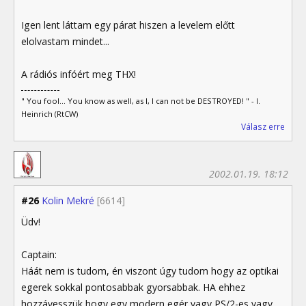
Igen lent láttam egy párat hiszen a levelem előtt
elolvastam mindet...
A rádiós infóért meg THX!
" You fool... You know as well, as I, I can not be DESTROYED! " - I.
Heinrich (RtCW)
Válasz erre
2002.01.19. 18:12
#26
Kolin Mekré
[6614]
Üdv!
Captain:
Háát nem is tudom, én viszont úgy tudom hogy az optikai
egerek sokkal pontosabbak gyorsabbak. HA ehhez
hozzávesszük hogy egy modern egér vagy PS/2-es vagy