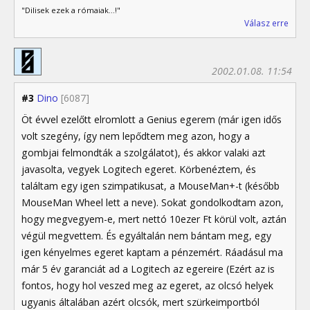
"Dilisek ezek a rómaiak...!"
Válasz erre
2002.01.08. 11:54
#3
Dino
[6087]
Öt évvel ezelőtt elromlott a Genius egerem (már igen idős
volt szegény, így nem lepődtem meg azon, hogy a
gombjai felmondták a szolgálatot), és akkor valaki azt
javasolta, vegyek Logitech egeret. Körbenéztem, és
találtam egy igen szimpatikusat, a MouseMan+-t (később
MouseMan Wheel lett a neve). Sokat gondolkodtam azon,
hogy megvegyem-e, mert nettó 10ezer Ft körül volt, aztán
végül megvettem. És egyáltalán nem bántam meg, egy
igen kényelmes egeret kaptam a pénzemért. Ráadásul ma
már 5 év garanciát ad a Logitech az egereire (Ezért az is
fontos, hogy hol veszed meg az egeret, az olcsó helyek
ugyanis általában azért olcsók, mert szürkeimportból