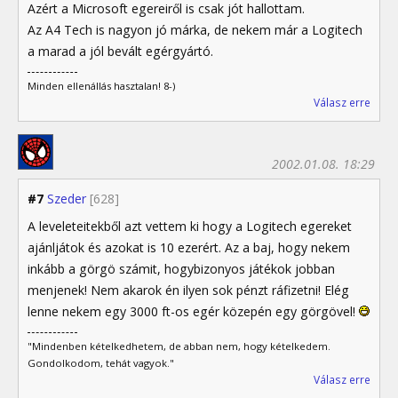
Azért a Microsoft egereiről is csak jót hallottam.
Az A4 Tech is nagyon jó márka, de nekem már a Logitech
a marad a jól bevált egérgyártó.
Minden ellenállás hasztalan! 8-)
Válasz erre
2002.01.08. 18:29
#7
Szeder
[628]
A leveleteitekből azt vettem ki hogy a Logitech egereket
ajánljátok és azokat is 10 ezerért. Az a baj, hogy nekem
inkább a görgö számit, hogybizonyos játékok jobban
menjenek! Nem akarok én ilyen sok pénzt ráfizetni! Elég
lenne nekem egy 3000 ft-os egér közepén egy görgövel!
"Mindenben kételkedhetem, de abban nem, hogy kételkedem.
Gondolkodom, tehát vagyok."
Válasz erre