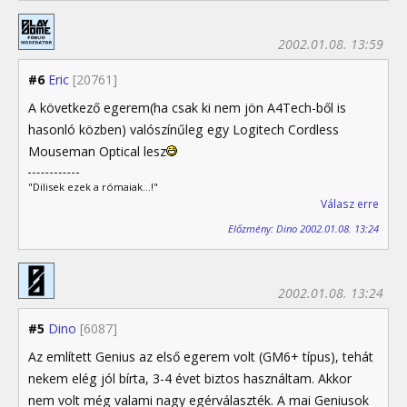
2002.01.08. 13:59
#6
Eric
[20761]
A következő egerem(ha csak ki nem jön A4Tech-ből is
hasonló közben) valószínűleg egy Logitech Cordless
Mouseman Optical lesz
"Dilisek ezek a rómaiak...!"
Válasz erre
Előzmény: Dino 2002.01.08. 13:24
2002.01.08. 13:24
#5
Dino
[6087]
Az említett Genius az első egerem volt (GM6+ típus), tehát
nekem elég jól bírta, 3-4 évet biztos használtam. Akkor
nem volt még valami nagy egérválaszték. A mai Geniusok