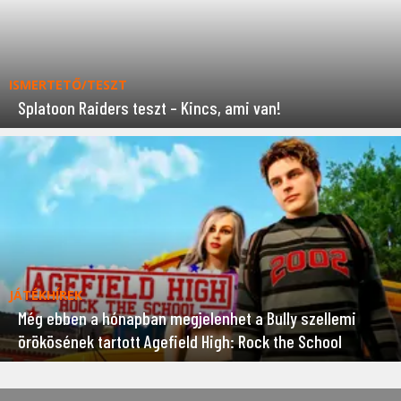
ISMERTETŐ/TESZT
Splatoon Raiders teszt – Kincs, ami van!
JÁTÉKHÍREK
Még ebben a hónapban megjelenhet a Bully szellemi
örökösének tartott Agefield High: Rock the School