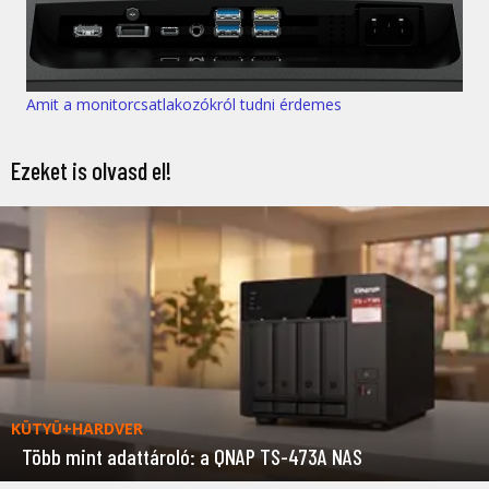
Amit a monitorcsatlakozókról tudni érdemes
Ezeket is olvasd el!
KÜTYÜ+HARDVER
Több mint adattároló: a QNAP TS-473A NAS