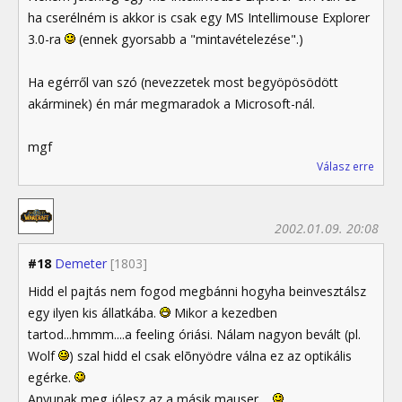
ha cserélném is akkor is csak egy MS Intellimouse Explorer
3.0-ra
(ennek gyorsabb a "mintavételezése".)
Ha egérről van szó (nevezzetek most begyöpösödött
akárminek) én már megmaradok a Microsoft-nál.
mgf
Válasz erre
2002.01.09. 20:08
#18
Demeter
[1803]
Hidd el pajtás nem fogod megbánni hogyha beinvesztálsz
egy ilyen kis állatkába.
Mikor a kezedben
tartod...hmmm....a feeling óriási. Nálam nagyon bevált (pl.
Wolf
) szal hidd el csak elõnyödre válna ez az optikális
egérke.
Anyunak meg jólesz az a másik mauser....