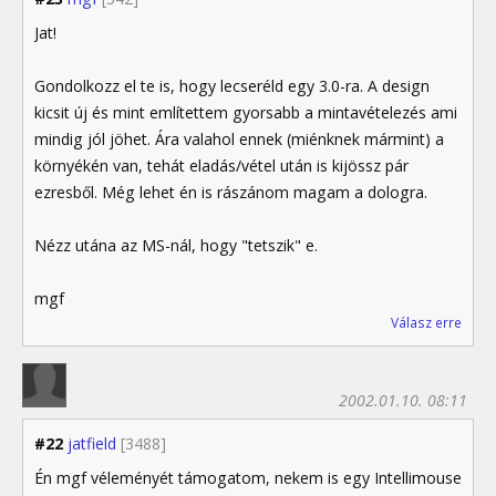
Jat!
Gondolkozz el te is, hogy lecseréld egy 3.0-ra. A design
kicsit új és mint említettem gyorsabb a mintavételezés ami
mindig jól jöhet. Ára valahol ennek (miénknek mármint) a
környékén van, tehát eladás/vétel után is kijössz pár
ezresből. Még lehet én is rászánom magam a dologra.
Nézz utána az MS-nál, hogy "tetszik" e.
mgf
Válasz erre
2002.01.10. 08:11
#22
jatfield
[3488]
Én mgf véleményét támogatom, nekem is egy Intellimouse