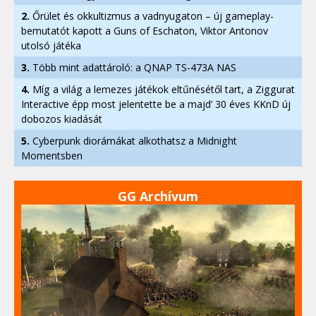
2.
Őrület és okkultizmus a vadnyugaton – új gameplay-
bemutatót kapott a Guns of Eschaton, Viktor Antonov
utolsó játéka
3.
Több mint adattároló: a QNAP TS-473A NAS
4.
Míg a világ a lemezes játékok eltűnésétől tart, a Ziggurat
Interactive épp most jelentette be a majd’ 30 éves KKnD új
dobozos kiadását
5.
Cyberpunk diorámákat alkothatsz a Midnight
Momentsben
GG Archívum