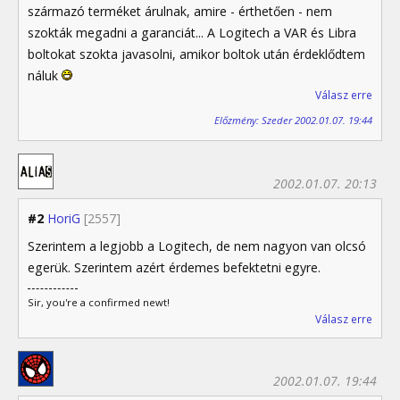
származó terméket árulnak, amire - érthetően - nem
szokták megadni a garanciát... A Logitech a VAR és Libra
boltokat szokta javasolni, amikor boltok után érdeklődtem
náluk
Válasz erre
Előzmény: Szeder 2002.01.07. 19:44
2002.01.07. 20:13
#2
HoriG
[2557]
Szerintem a legjobb a Logitech, de nem nagyon van olcsó
egerük. Szerintem azért érdemes befektetni egyre.
Sir, you're a confirmed newt!
Válasz erre
2002.01.07. 19:44