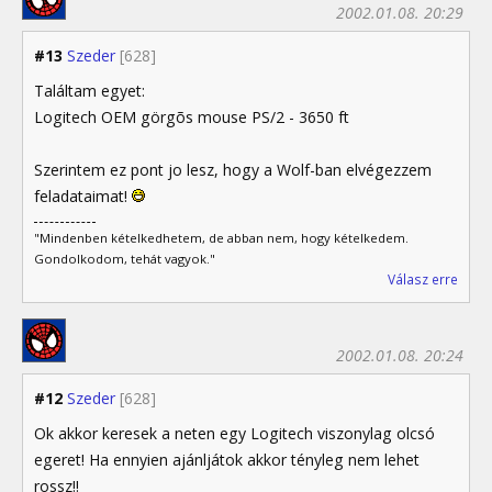
2002.01.08. 20:29
#13
Szeder
[628]
Találtam egyet:
Logitech OEM görgõs mouse PS/2 - 3650 ft
Szerintem ez pont jo lesz, hogy a Wolf-ban elvégezzem
feladataimat!
"Mindenben kételkedhetem, de abban nem, hogy kételkedem.
Gondolkodom, tehát vagyok."
Válasz erre
2002.01.08. 20:24
#12
Szeder
[628]
Ok akkor keresek a neten egy Logitech viszonylag olcsó
egeret! Ha ennyien ajánljátok akkor tényleg nem lehet
rossz!!