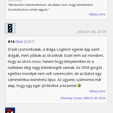
"Mindenben kételkedhetem, de abban nem, hogy kételkedem.
Gondolkodom, tehát vagyok."
Válasz erre
2002.01.08. 20:35
#14
Dino
[6087]
El kell szomorítsalak, a drága Logitech egerek épp azért
drágák, mert jobbak az olcsóknál. Ezzel nem azt mondom,
hogy az olcsó rossz, hanem hogy kényelemben és a
tudásban elég nagy különbségek vannak. Az OEM görgős
egérhez mondjuk nem volt szerencsém, de az biztos egy
szimmetrikus kisméretű típus. Az ugyanis számomra már
alap, hogy egy egér jól kitöltse a kezemet
Válasz erre
Előzmény: Szeder 2002.01.08. 20:29