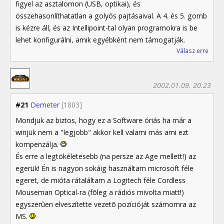
figyel az asztalomon (USB, optikai), és
összehasonlíthatatlan a golyós pajtásaival. A 4. és 5. gomb
is kézre áll, és az Intellipoint-tal olyan programokra is be
lehet konfigurálni, amik egyébként nem támogatják.
Válasz erre
2002.01.09. 20:23
#21
Demeter
[1803]
Mondjuk az biztos, hogy ez a Software óriás ha már a
winjük nem a "legjobb" akkor kell valami más ami ezt
kompenzálja.
És erre a legtökéletesebb (na persze az Age mellett!) az
egerük! Én is nagyon sokáig használtam microsoft féle
egeret, de mióta rátaláltam a Logitech féle Cordless
Mouseman Optical-ra (fõleg a rádiós mivolta miatt!)
egyszerûen elveszítette vezetõ pozícióját számomra az
MS.