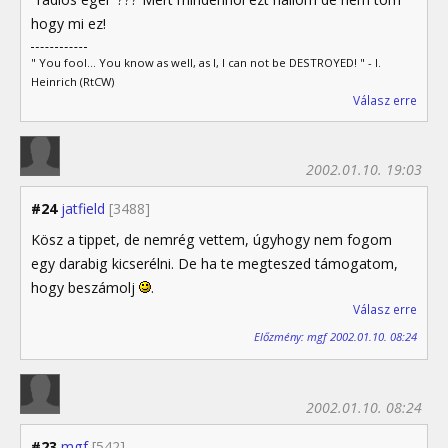
hogy mi ez!
" You fool... You know as well, as I, I can not be DESTROYED! " - I.
Heinrich (RtCW)
Válasz erre
2002.01.10. 19:03
#24
jatfield
[3488]
Kösz a tippet, de nemrég vettem, úgyhogy nem fogom
egy darabig kicserélni. De ha te megteszed támogatom,
hogy beszámolj
.
Válasz erre
Előzmény: mgf 2002.01.10. 08:24
2002.01.10. 08:24
#23
mgf
[542]