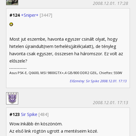
2008.12.01. 17:28
#124
+Sniper+
[3447]
Most jut eszembe, havonta egyszer csinált olyat, hogy
hirtelen újraindult(nem terhelés(játék)alatt), de tényleg
havonta csak egyszer, összesen ha háromszor. Ez volt az
előszele?
Asus P5K-E, Q6600, MSI 9800GTX+,4 GB/800 DDR2 GEIL, Chieftec 550W
Előzmény: Sir Spike 2008.12.01. 17:13
2008.12.01. 17:13
#123
Sir Spike
[484]
Wow.Inkább én köszönöm.
Az első link rögtön ugrott a mentéseim közé.