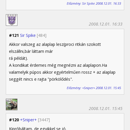
Előzmény: Sir Spike 2008.12.01. 16:33
2008.12.01. 16:33
#121
Sir Spike
[484]
Akkor valszeg az alaplap lesz(proci ritkán szokott
elszállni,bár láttam már
rá példát).
A kondikat érdemes még megnézni az alaplapon.Ha
valamelyik púpos akkor egyértelműen rossz + az alaplap
seggét nincs e rajta "pörkölődés".
Előzmény: +Sniper+ 2008.12.01. 15:45
2008.12.01. 15:45
#120
+Sniper+
[3447]
Kipróbáltam, de egyikkel se jó.