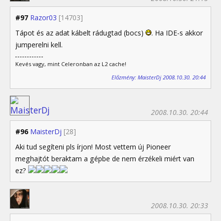
#97
Razor03
[14703]
Tápot és az adat kábelt rádugtad (bocs)
. Ha IDE-s akkor
jumperelni kell.
Kevés vagy, mint Celeronban az L2 cache!
Előzmény: MaisterDj 2008.10.30. 20:44
2008.10.30. 20:44
#96
MaisterDj
[28]
Aki tud segíteni pls írjon! Most vettem új Pioneer
meghajtót beraktam a gépbe de nem érzékeli miért van
ez?
2008.10.30. 20:33