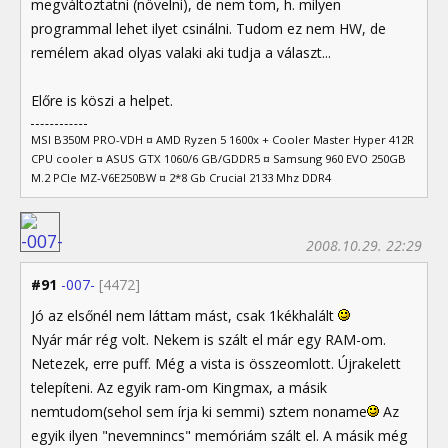
megváltoztatni (növelni), de nem tom, h. milyen
programmal lehet ilyet csinálni. Tudom ez nem HW, de
remélem akad olyas valaki aki tudja a választ...
Előre is köszi a helpet.
MSI B350M PRO-VDH ¤ AMD Ryzen 5 1600x + Cooler Master Hyper 412R
CPU cooler ¤ ASUS GTX 1060/6 GB/GDDR5 ¤ Samsung 960 EVO 250GB
M.2 PCIe MZ-V6E250BW ¤ 2*8 Gb Crucial 2133 Mhz DDR4
2008.10.29. 22:29
#91
-007-
[4472]
Jó az elsőnél nem láttam mást, csak 1kékhalált
Nyár már rég volt. Nekem is szált el már egy RAM-om.
Netezek, erre puff. Még a vista is összeomlott. Újrakelett
telepíteni. Az egyik ram-om Kingmax, a másik
nemtudom(sehol sem írja ki semmi) sztem noname
Az
egyik ilyen "nevemnincs" memóriám szált el. A másik még