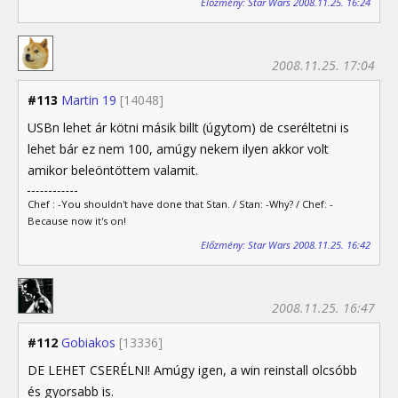
Előzmény: Star Wars 2008.11.25. 16:24
2008.11.25. 17:04
#113
Martin 19
[14048]
USBn lehet ár kötni másik billt (úgytom) de cseréltetni is
lehet bár ez nem 100, amúgy nekem ilyen akkor volt
amikor beleöntöttem valamit.
Chef : -You shouldn't have done that Stan. / Stan: -Why? / Chef: -
Because now it's on!
Előzmény: Star Wars 2008.11.25. 16:42
2008.11.25. 16:47
#112
Gobiakos
[13336]
DE LEHET CSERÉLNI! Amúgy igen, a win reinstall olcsóbb
és gyorsabb is.