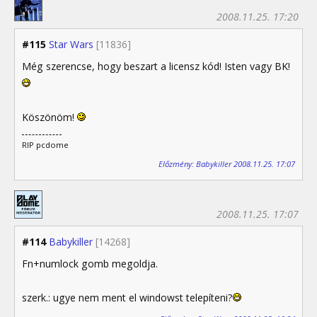
2008.11.25. 17:20
#115
Star Wars
[11836]
Még szerencse, hogy beszart a licensz kód! Isten vagy BK!
Köszönöm!
RIP pcdome
Előzmény: Babykiller 2008.11.25. 17:07
2008.11.25. 17:07
#114
Babykiller
[14268]
Fn+numlock gomb megoldja.
szerk.: ugye nem ment el windowst telepíteni?