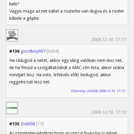
bele?
Vagyis maga az net kábel a routerbe van dugva és a router
kábele a gépbe.
2008.12.16. 17:17
#136
goodboy007
[9204]
Ha rádugod a netet, akkor egy ideig valóban nem lesz net,
de ha frissül a szolgáltatódnál a MAC-cím lista, akkor utána
mindjárt lesz. Ha este, lefekvés előtt bedugod, akkor
reggelre tuti lesz net.
Előzmény: Zoli008 2008.12.16. 17:13
2008.12.16. 17:13
#135
Zoli008
[17]
Az szeretném kérdezni hogy az igaz e hogy ha új gépet