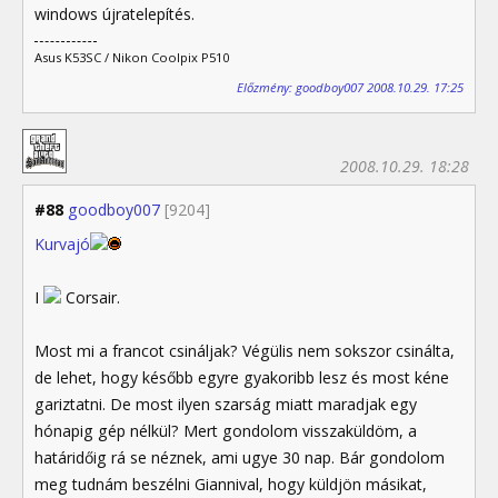
windows újratelepítés.
Asus K53SC / Nikon Coolpix P510
Előzmény: goodboy007 2008.10.29. 17:25
2008.10.29. 18:28
#88
goodboy007
[9204]
Kurvajó
I
Corsair.
Most mi a francot csináljak? Végülis nem sokszor csinálta,
de lehet, hogy később egyre gyakoribb lesz és most kéne
gariztatni. De most ilyen szarság miatt maradjak egy
hónapig gép nélkül? Mert gondolom visszaküldöm, a
határidőig rá se néznek, ami ugye 30 nap. Bár gondolom
meg tudnám beszélni Giannival, hogy küldjön másikat,