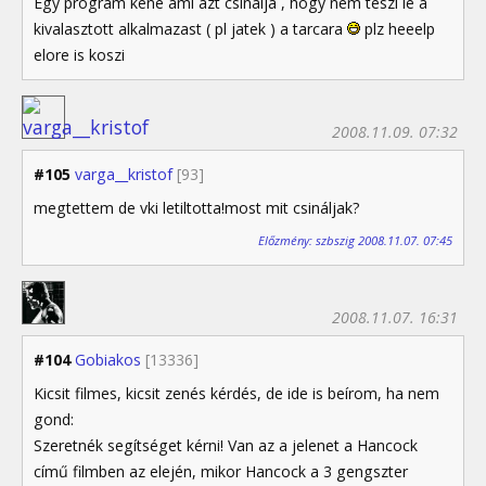
Egy program kene ami azt csinalja , hogy nem teszi le a
kivalasztott alkalmazast ( pl jatek ) a tarcara
plz heeelp
elore is koszi
2008.11.09. 07:32
#105
varga__kristof
[93]
megtettem de vki letiltotta!most mit csináljak?
Előzmény: szbszig 2008.11.07. 07:45
2008.11.07. 16:31
#104
Gobiakos
[13336]
Kicsit filmes, kicsit zenés kérdés, de ide is beírom, ha nem
gond:
Szeretnék segítséget kérni! Van az a jelenet a Hancock
című filmben az elején, mikor Hancock a 3 gengszter