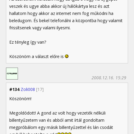
veszek és ugye abba akkor új hálókártya lesz és azt
hallatom hogy akkor az internet nem fog működni ha
beledugom. És bekel telefonálni a központba hogy valamit
frissítsenek vagy valami ilyesmi.
Ez tényleg így van?
Köszönöm a választ előre is
2008.12.16. 15:29
#134
Zoli008
[17]
Köszönöm!
Megoldódott! A gond az volt hogy vezeték nélküli
billentyűzetem van és abból amit írtál gondoltam
megpróbálom egy másik billentyűzettel és lán csodát