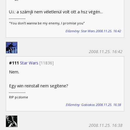
U.i.: a számjli nem véletlenül volt ott a hsz végén...
"You don't wanna be my enemy, I promise you"
Előzmény: Star Wars 2008.11.25. 16:42
2008.11.25. 16:42
#111
Star Wars
[11836]
Nem.
Egy win reinstall nem segítene?
RIP pcdome
Előzmény: Gobiakos 2008.11.25. 16:38
2008.11.25. 16:38