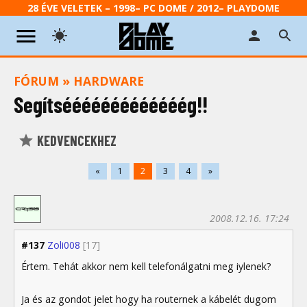
28 ÉVE VELETEK – 1998– PC DOME / 2012– PLAYDOME
FÓRUM
»
HARDWARE
Segítsééééééééééééég!!
KEDVENCEKHEZ
«
1
2
3
4
»
2008.12.16. 17:24
#137
Zoli008
[17]
Értem. Tehát akkor nem kell telefonálgatni meg iylenek?
Ja és az gondot jelet hogy ha routernek a kábelét dugom