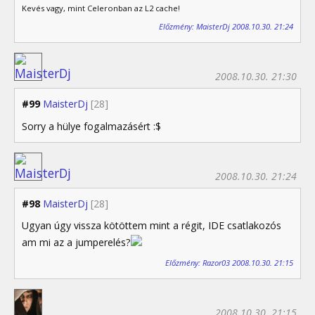
Kevés vagy, mint Celeronban az L2 cache!
Előzmény: MaisterDj 2008.10.30. 21:24
2008.10.30. 21:30
#99
MaisterDj
[28]
Sorry a hülye fogalmazásért :$
2008.10.30. 21:24
#98
MaisterDj
[28]
Ugyan úgy vissza kötöttem mint a régit, IDE csatlakozós
am mi az a jumperelés?
Előzmény: Razor03 2008.10.30. 21:15
2008.10.30. 21:15