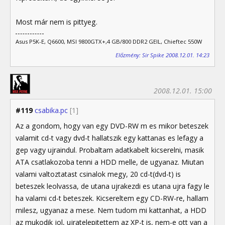
Most már nem is pittyeg.
Asus P5K-E, Q6600, MSI 9800GTX+,4 GB/800 DDR2 GEIL, Chieftec 550W
Előzmény: Sir Spike 2008.12.01. 14:23
2008.12.01. 15:00
#119
csabika.pc
[1]
Az a gondom, hogy van egy DVD-RW m es mikor beteszek
valamit cd-t vagy dvd-t hallatszik egy kattanas es lefagy a
gep vagy ujraindul. Probaltam adatkabelt kicserelni, masik
ATA csatlakozoba tenni a HDD melle, de ugyanaz. Miutan
valami valtoztatast csinalok megy, 20 cd-t(dvd-t) is
beteszek leolvassa, de utana ujrakezdi es utana ujra fagy le
ha valami cd-t beteszek. Kicsereltem egy CD-RW-re, hallam
milesz, ugyanaz a mese. Nem tudom mi kattanhat, a HDD
az mukodik jol, ujratelepitettem az XP-t is, nem-e ott van a