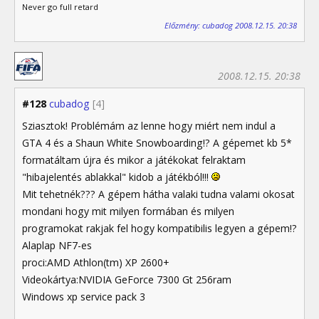
Never go full retard
Előzmény: cubadog 2008.12.15. 20:38
2008.12.15. 20:38
#128
cubadog
[4]
Sziasztok! Problémám az lenne hogy miért nem indul a
GTA 4 és a Shaun White Snowboarding!? A gépemet kb 5*
formatáltam újra és mikor a játékokat felraktam
"hibajelentés ablakkal" kidob a játékból!!!
Mit tehetnék??? A gépem hátha valaki tudna valami okosat
mondani hogy mit milyen formában és milyen
programokat rakjak fel hogy kompatibilis legyen a gépem!?
Alaplap NF7-es
proci:AMD Athlon(tm) XP 2600+
Videokártya:NVIDIA GeForce 7300 Gt 256ram
Windows xp service pack 3