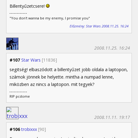
Billentyűzetcsere!
"You don't wanna be my enemy, I promise you"
Előzmény: Star Wars 2008.11.25. 16:24
2008.11.25. 16:24
#107
Star Wars
[11836]
segitség! elbaszódott a billentyűzet jobb oldala a laptopon,
számok jönnek be helyette. mintha a numpad lenne,
miközben az nincs a laptopon. mit tegyek?
RIP pcdome
2008.11.11. 19:17
#106
trobixxx
[90]