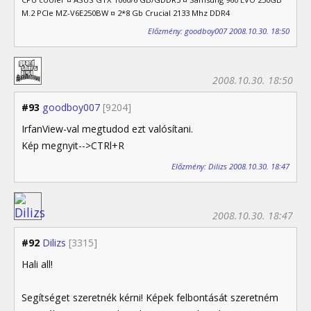
M.2 PCIe MZ-V6E250BW ¤ 2*8 Gb Crucial 2133 Mhz DDR4
Előzmény: goodboy007 2008.10.30. 18:50
2008.10.30. 18:50
#93
goodboy007
[9204]
IrfanView-val megtudod ezt valósítani.
Kép megnyit-->CTRl+R
Előzmény: Dilizs 2008.10.30. 18:47
2008.10.30. 18:47
#92
Dilizs
[3315]
Hali all!
Segítséget szeretnék kérni! Képek felbontását szeretném