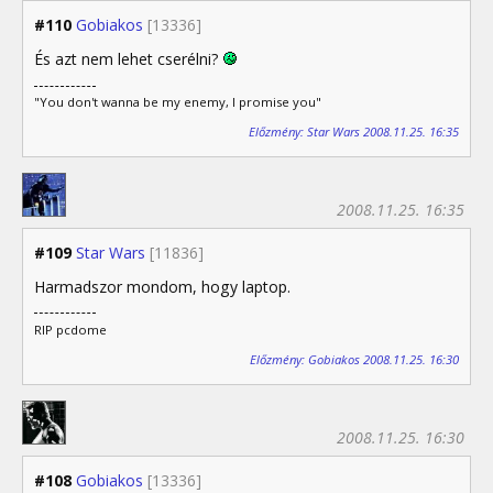
#110
Gobiakos
[13336]
És azt nem lehet cserélni?
"You don't wanna be my enemy, I promise you"
Előzmény: Star Wars 2008.11.25. 16:35
2008.11.25. 16:35
#109
Star Wars
[11836]
Harmadszor mondom, hogy laptop.
RIP pcdome
Előzmény: Gobiakos 2008.11.25. 16:30
2008.11.25. 16:30
#108
Gobiakos
[13336]