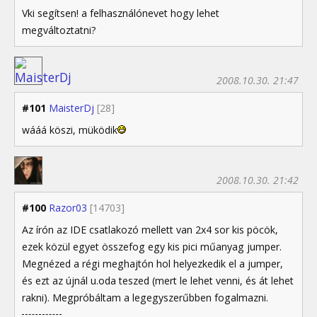
Vki segítsen! a felhasználónevet hogy lehet
megváltoztatni?
2008.10.30. 21:47
#101
MaisterDj
[28]
wááá köszi, müködik
2008.10.30. 21:42
#100
Razor03
[14703]
Az írón az IDE csatlakozó mellett van 2x4 sor kis pöcök,
ezek közül egyet összefog egy kis pici műanyag jumper.
Megnézed a régi meghajtón hol helyezkedik el a jumper,
és ezt az újnál u.oda teszed (mert le lehet venni, és át lehet
rakni). Megpróbáltam a legegyszerűbben fogalmazni.