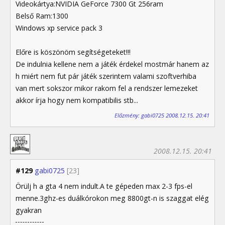
Videokártya:NVIDIA GeForce 7300 Gt 256ram
Belső Ram:1300
Windows xp service pack 3
Előre is köszönöm segítségeteket!!!
De indulnia kellene nem a játék érdekel mostmár hanem az
h miért nem fut pár játék szerintem valami szoftverhiba
van mert sokszor mikor rakom fel a rendszer lemezeket
akkor írja hogy nem kompatibilis stb...
Előzmény: gabi0725 2008.12.15. 20:41
2008.12.15. 20:41
#129
gabi0725
[23]
Örülj h a gta 4 nem indult.A te gépeden max 2-3 fps-el
menne.3ghz-es duálkórokon meg 8800gt-n is szaggat elég
gyakran