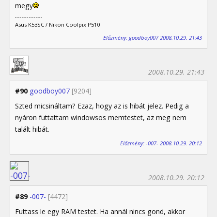
megy
Asus K53SC / Nikon Coolpix P510
Előzmény: goodboy007 2008.10.29. 21:43
2008.10.29. 21:43
#90
goodboy007
[9204]
Szted micsináltam? Ezaz, hogy az is hibát jelez. Pedig a
nyáron futtattam windowsos memtestet, az meg nem
talált hibát.
Előzmény: -007- 2008.10.29. 20:12
2008.10.29. 20:12
#89
-007-
[4472]
Futtass le egy RAM testet. Ha annál nincs gond, akkor