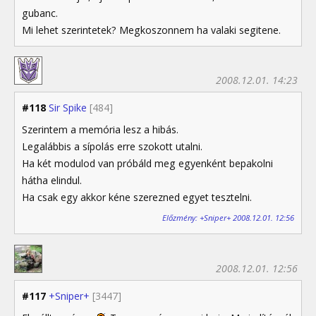
gubanc.
Mi lehet szerintetek? Megkoszonnem ha valaki segitene.
2008.12.01. 14:23
#118
Sir Spike
[484]
Szerintem a memória lesz a hibás.
Legalábbis a sípolás erre szokott utalni.
Ha két modulod van próbáld meg egyenként bepakolni
hátha elindul.
Ha csak egy akkor kéne szerezned egyet tesztelni.
Előzmény: +Sniper+ 2008.12.01. 12:56
2008.12.01. 12:56
#117
+Sniper+
[3447]