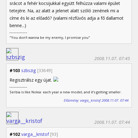
srácot a fehér kocsijukkal együtt felhúzza valami épület
tetejére. Na, az alatt a jelenet alatt szóló zenének mi a
címe és ki az előadó? (valami rézfúvós adja a fő dallamot
benne...)
"You don't wanna be my enemy, I promise you"
2008.11.07. 07:45
#103
szbszig
[33649]
Regisztrálsz egy újat.
Serbia is like Nokia: each year a new model, and it's getting smaller.
Előzmény: varga__kristof 2008.11.07. 07:44
2008.11.07. 07:44
#102
varga__kristof
[93]