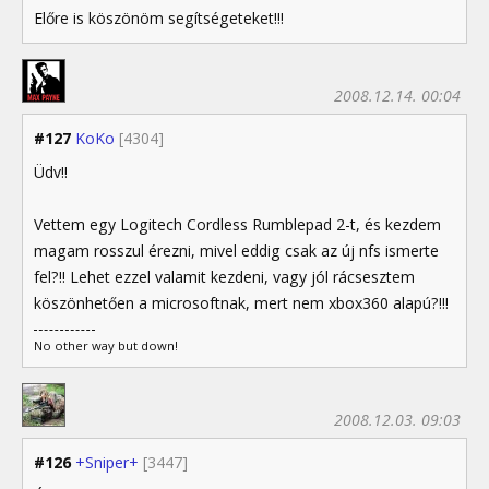
Előre is köszönöm segítségeteket!!!
2008.12.14. 00:04
#127
KoKo
[4304]
Üdv!!
Vettem egy Logitech Cordless Rumblepad 2-t, és kezdem
magam rosszul érezni, mivel eddig csak az új nfs ismerte
fel?!! Lehet ezzel valamit kezdeni, vagy jól rácsesztem
köszönhetően a microsoftnak, mert nem xbox360 alapú?!!!
No other way but down!
2008.12.03. 09:03
#126
+Sniper+
[3447]