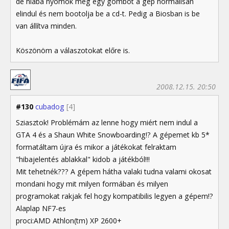
de hiába nyomok meg egy gombot a gép normálisan
elindul és nem bootolja be a cd-t. Pedig a Biosban is be
van állítva minden.
Köszönöm a válaszotokat előre is.
2008.12.15. 20:50
#130
cubadog
[4]
Sziasztok! Problémám az lenne hogy miért nem indul a
GTA 4 és a Shaun White Snowboarding!? A gépemet kb 5*
formatáltam újra és mikor a játékokat felraktam
"hibajelentés ablakkal" kidob a játékból!!!
Mit tehetnék??? A gépem hátha valaki tudna valami okosat
mondani hogy mit milyen formában és milyen
programokat rakjak fel hogy kompatibilis legyen a gépem!?
Alaplap NF7-es
proci:AMD Athlon(tm) XP 2600+