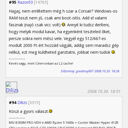
#95
Razor03
[14703]
Hajjaj, nem említettem még h szar a Corsair? Windows-os
RAM teszt nem jó, csak ami boot-olós. Add el valami
fasznak (najó csak vicc volt)
. Annyit ki tudsz deríteni,
hogy melyik modul kavar, ha egyenként teszteled őket,
persze sokra nem mész vele. Vegyél egy 512/667-es
modult 2000 Ft-ért hozzád vágják, addig sem maradsz gép
nélkül, ezt meg küldheted gariztatni, jobbat nem tudok
.
Kevés vagy, mint Celeronban az L2 cache!
Előzmény: goodboy007 2008.10.29. 18:28
2008.10.30. 18:51
#94
Dilizs
[3315]
Köszi a gyors választ.
MSI B350M PRO-VDH ¤ AMD Ryzen 5 1600x + Cooler Master Hyper 412R
CPU cooler ¤ ASUS GTX 1060/6 GB/GDDR5 ¤ Samsung 960 EVO 250GB