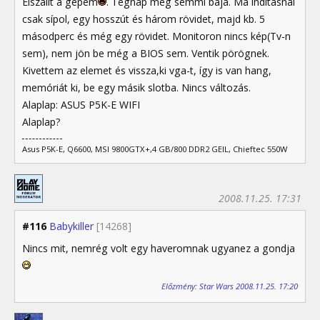
Elszállt a gépem
. Tegnap még semmi baja. Ma indításnál
csak sípol, egy hosszút és három rövidet, majd kb. 5
másodperc és még egy rövidet. Monitoron nincs kép(Tv-n
sem), nem jön be még a BIOS sem. Ventik pörögnek.
Kivettem az elemet és vissza,ki vga-t, így is van hang,
memóriát ki, be egy másik slotba. Nincs változás.
Alaplap: ASUS P5K-E WIFI
Alaplap?
Asus P5K-E, Q6600, MSI 9800GTX+,4 GB/800 DDR2 GEIL, Chieftec 550W
2008.11.25. 17:31
#116
Babykiller
[14268]
Nincs mit, nemrég volt egy haveromnak ugyanez a gondja
Előzmény: Star Wars 2008.11.25. 17:20