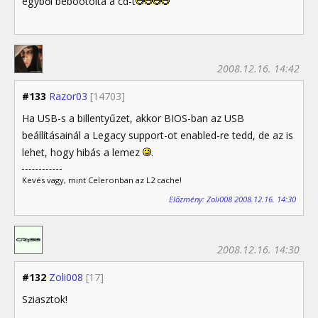
egyből bebootolta a cd-t
2008.12.16. 14:42
#133
Razor03
[14703]
Ha USB-s a billentyűzet, akkor BIOS-ban az USB
beállításainál a Legacy support-ot enabled-re tedd, de az is
lehet, hogy hibás a lemez
.
Kevés vagy, mint Celeronban az L2 cache!
Előzmény: Zoli008 2008.12.16. 14:30
2008.12.16. 14:30
#132
Zoli008
[17]
Sziasztok!