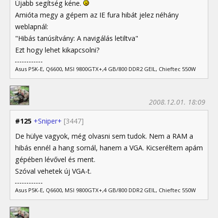
Újabb segítség kéne.
Amióta megy a gépem az IE fura hibát jelez néhány
weblapnál:
"Hibás tanúsítvány: A navigálás letiltva"
Ezt hogy lehet kikapcsolni?
Asus P5K-E, Q6600, MSI 9800GTX+,4 GB/800 DDR2 GEIL, Chieftec 550W
2008.12.01. 18:09
#125
+Sniper+
[3447]
De hülye vagyok, még olvasni sem tudok. Nem a RAM a
hibás ennél a hang sornál, hanem a VGA. Kicseréltem apám
gépében lévővel és ment.
Szóval vehetek új VGA-t.
Asus P5K-E, Q6600, MSI 9800GTX+,4 GB/800 DDR2 GEIL, Chieftec 550W