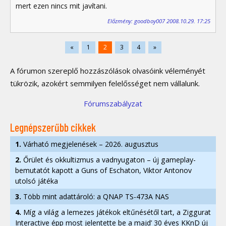
mert ezen nincs mit javítani.
Előzmény: goodboy007 2008.10.29. 17:25
«
1
2
3
4
»
A fórumon szereplő hozzászólások olvasóink véleményét
tükrözik, azokért semmilyen felelősséget nem vállalunk.
Fórumszabályzat
Legnépszerűbb cikkek
1.
Várható megjelenések – 2026. augusztus
2.
Őrület és okkultizmus a vadnyugaton – új gameplay-
bemutatót kapott a Guns of Eschaton, Viktor Antonov
utolsó játéka
3.
Több mint adattároló: a QNAP TS-473A NAS
4.
Míg a világ a lemezes játékok eltűnésétől tart, a Ziggurat
Interactive épp most jelentette be a majd’ 30 éves KKnD új