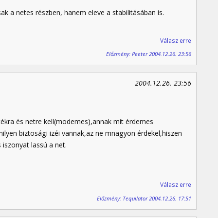
ak a netes részben, hanem eleve a stabilitásában is.
Válasz erre
Előzmény: Peeter 2004.12.26. 23:56
2004.12.26. 23:56
átékra és netre kell(modemes),annak mit érdemes
milyen biztosági izéi vannak,az ne mnagyon érdekel,hiszen
iszonyat lassú a net.
Válasz erre
Előzmény: Tequilator 2004.12.26. 17:51