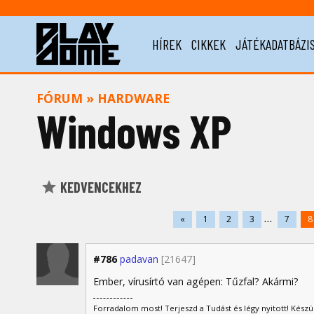
HÍREK
CIKKEK
JÁTÉKADATBÁZI
FÓRUM
»
HARDWARE
Windows XP
KEDVENCEKHEZ
...
«
1
2
3
7
8
#786
padavan
[21647]
Ember, vírusírtó van agépen: Tűzfal? Akármi?
Forradalom most! Terjeszd a Tudást és légy nyitott! Készülj