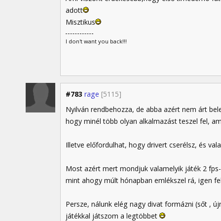
adott
Misztikus
I don't want you back!!!
#783
rage
[5115]
Nyilván rendbehozza, de abba azért nem árt bel
hogy minél több olyan alkalmazást teszel fel, ami
Illetve előfordulhat, hogy drivert cserélsz, és v
Most azért mert mondjuk valamelyik játék 2 fps
mint ahogy múlt hónapban emlékszel rá, igen fel
Persze, nálunk elég nagy divat formázni (sőt , új
játékkal játszom a legtöbbet