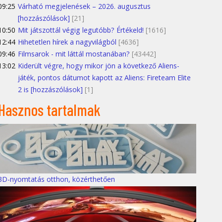
09:25
Várható megjelenések – 2026. augusztus
[hozzászólások]
[21]
10:50
Mit játszottál végig legutóbb? Értékeld!
[1616]
12:44
Hihetetlen hírek a nagyvilágból
[4636]
09:46
Filmsarok - mit láttál mostanában?
[43442]
13:02
Kiderült végre, hogy mikor jön a következő Aliens-
játék, pontos dátumot kapott az Aliens: Fireteam Elite
2 is [hozzászólások]
[1]
Hasznos tartalmak
3D-nyomtatás otthon, közérthetően