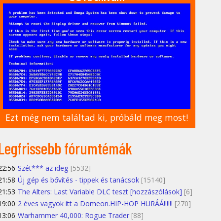
Ezt még nem találtad ki, próbáld meg most!
Legfrissebb fórumtémák
22:56
Szét*** az ideg
[5532]
21:58
Új gép és bővítés - tippek és tanácsok
[15140]
21:53
The Alters: Last Variable DLC teszt [hozzászólások]
[6]
19:00
2 éves vagyok itt a Domeon.HIP-HOP HURÁÁ!!!!!!
[270]
13:06
Warhammer 40,000: Rogue Trader
[88]