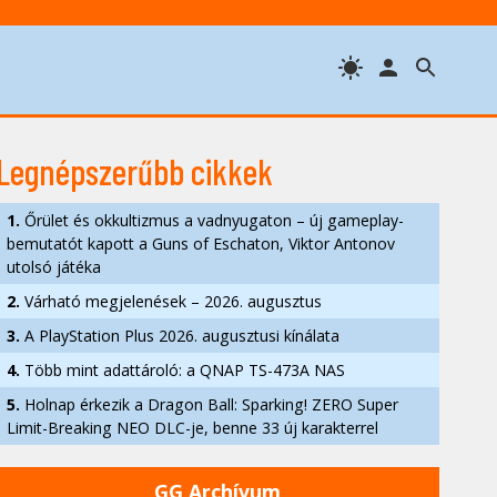
Legnépszerűbb cikkek
1.
Őrület és okkultizmus a vadnyugaton – új gameplay-
bemutatót kapott a Guns of Eschaton, Viktor Antonov
utolsó játéka
2.
Várható megjelenések – 2026. augusztus
3.
A PlayStation Plus 2026. augusztusi kínálata
4.
Több mint adattároló: a QNAP TS-473A NAS
5.
Holnap érkezik a Dragon Ball: Sparking! ZERO Super
Limit-Breaking NEO DLC-je, benne 33 új karakterrel
GG Archívum