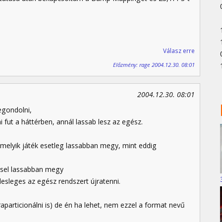
Válasz erre
Előzmény: rage 2004.12.30. 08:01
2004.12.30. 08:01
egondolni,
 fut a háttérben, annál lassab lesz az egész.
alamelyik játék esetleg lassabban megy, mint eddig
-sel lassabban megy
esleges az egész rendszert újratenni.
raparticionálni is) de én ha lehet, nem ezzel a format nevű