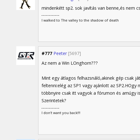
mindenkétt sp2. sok javítás van benne,és nem cs
I walked to The valley to the shadow of death
#777
Peeter
[5697]
Az nem a Win LOnghorn???
Mint egy átlagos felhazsnáló,akinek gép csak j
feltenni:elég az SP1 vagy ajánlott az SP2.HOgy 
többnyire csak itt vagyok a fórumon és amúgy is 
Szerintetek?
I don't want you back!!!