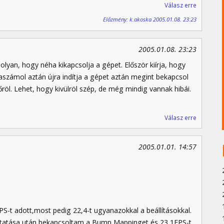
Válasz erre
Előzmény: k.akoska 2005.01.08. 23:23
2005.01.08. 23:23
yan, hogy néha kikapcsolja a gépet. Először kiírja, hogy
zaszámol aztán újra indítja a gépet aztán megint bekapcsol
röl. Lehet, hogy kivülröl szép, de még mindig vannak hibái.
Válasz erre
2005.01.01. 14:57
PS-t adott,most pedig 22,4-t ugyanazokkal a beállításokkal.
ttatása után bekapcsoltam a Bump Mappinget és 23,1FPS-t