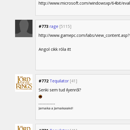
http://www.microsoft.com/windowsxp/64bit/eva
#773
rage
[5115]
http://www.gamepc.com/labs/view_content.as
Angol cikk róla itt
#772
Tequilator
[41]
Senki sem tud ilyenről?
Jamaika a Jamaikaiaké!