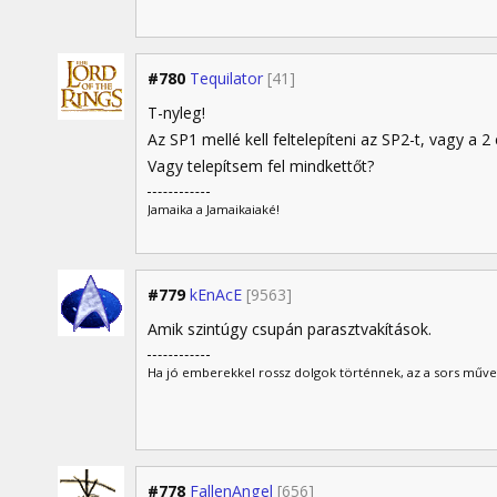
#780
Tequilator
[41]
T-nyleg!
Az SP1 mellé kell feltelepíteni az SP2-t, vagy a 2
Vagy telepítsem fel mindkettőt?
Jamaika a Jamaikaiaké!
#779
kEnAcE
[9563]
Amik szintúgy csupán parasztvakítások.
Ha jó emberekkel rossz dolgok történnek, az a sors műve
#778
FallenAngel
[656]