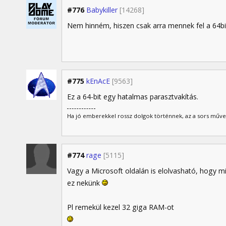
#776
Babykiller
[14268]
Nem hinném, hiszen csak arra mennek fel a 64b
#775
kEnAcE
[9563]
Ez a 64-bit egy hatalmas parasztvakítás.
Ha jó emberekkel rossz dolgok történnek, az a sors műve
#774
rage
[5115]
Vagy a Microsoft oldalán is elolvasható, hogy mié
ez nekünk
Pl remekül kezel 32 giga RAM-ot