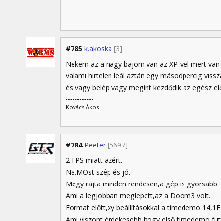
#785
k.akoska
[3]
Nekem az a nagy bajom van az XP-vel mert van ol
valami hirtelen leál aztán egy másodpercig viss
és vagy belép vagy megint kezdődik az egész elő
Kovács Ákos
#784
Peeter
[5697]
2 FPS miatt azért.
Na.MOst szép és jó.
Megy rajta minden rendesen,a gép is gyorsabb.
Ami a legjobban meglepett,az a Doom3 volt.
Format előtt,xy beállításokkal a timedemo 14,1F
Ami viszont érdekesebb,hogy első timedemo fu