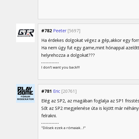
#782
Peeter
[5697]
Ha érdekes dolgokat végez a gép,akkor egy forma
Ha nem úgy fut egy game,mint hónappal azelőtt
helyrehozza a dolgokat???
I don't want you back!!!
#781
Eric
[20761]
Elég az SP2, az magában foglalja az SP1 frisstése
Sőt az SP2 megjelenése úta is kijött már néhány
felrakni.
"Dilisek ezek a rómaiak...!"