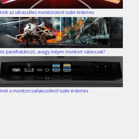
Amit az ultraszéles monitorokról tudni érdemes
Kis panelhatározó, avagy milyen monitort válasszak?
Amit a monitorcsatlakozókról tudni érdemes