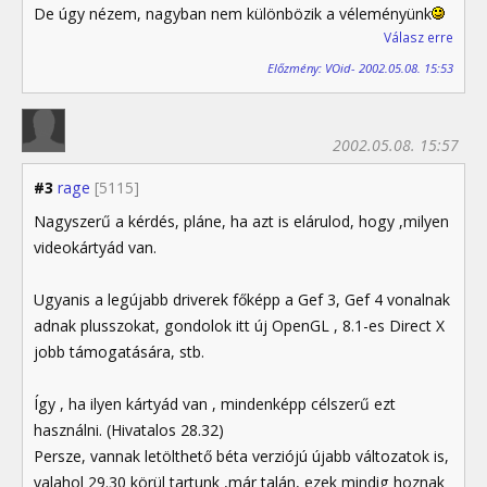
De úgy nézem, nagyban nem különbözik a véleményünk
Válasz erre
Előzmény: VOid- 2002.05.08. 15:53
2002.05.08. 15:57
#3
rage
[5115]
Nagyszerű a kérdés, pláne, ha azt is elárulod, hogy ,milyen
videokártyád van.
Ugyanis a legújabb driverek főképp a Gef 3, Gef 4 vonalnak
adnak plusszokat, gondolok itt új OpenGL , 8.1-es Direct X
jobb támogatására, stb.
Így , ha ilyen kártyád van , mindenképp célszerű ezt
használni. (Hivatalos 28.32)
Persze, vannak letölthető béta verziójú újabb változatok is,
valahol 29.30 körül tartunk ,már talán, ezek mindig hoznak