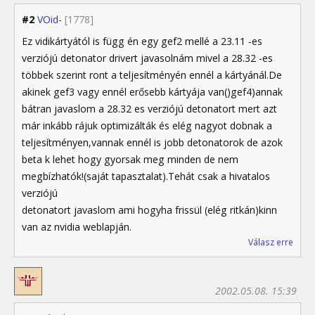
#2
VOid-
[1778]
Ez vidikártyától is függ én egy gef2 mellé a 23.11 -es
verziójú detonator drivert javasolnám mivel a 28.32 -es
többek szerint ront a teljesítményén ennél a kártyánál.De
akinek gef3 vagy ennél erősebb kártyája van()gef4)annak
bátran javaslom a 28.32 es verziójú detonatort mert azt
már inkább rájuk optimizálták és elég nagyot dobnak a
teljesítményen,vannak ennél is jobb detonatorok de azok
beta k lehet hogy gyorsak meg minden de nem
megbízhatók!(saját tapasztalat).Tehát csak a hivatalos
verziójú
detonatort javaslom ami hogyha frissül (elég ritkán)kinn
van az nvidia weblapján.
Válasz erre
2002.05.08. 15:39