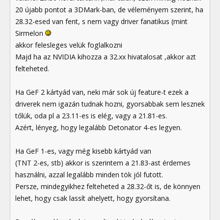
20 újabb pontot a 3DMark-ban, de véleményem szerint, ha
28.32-esed van fent, s nem vagy driver fanatikus (mint
Sirmelon
akkor felesleges velük foglalkozni
Majd ha az NVIDIA kihozza a 32.xx hivatalosat ,akkor azt
felteheted.
Ha GeF 2 kártyád van, neki már sok új feature-t ezek a
driverek nem igazán tudnak hozni, gyorsabbak sem lesznek
tőlük, oda pl a 23.11-es is elég, vagy a 21.81-es.
Azért, lényeg, hogy legalább Detonator 4-es legyen.
Ha GeF 1-es, vagy még kisebb kártyád van
(TNT 2-es, stb) akkor is szerintem a 21.83-ast érdemes
használni, azzal legalább minden tök jól futott.
Persze, mindegyikhez felteheted a 28.32-őt is, de könnyen
lehet, hogy csak lassít ahelyett, hogy gyorsítana.