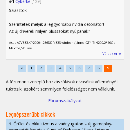
#1
Cyberke
[129]
Sziasztok!
Szerintetek melyik a leggyorsabb nvidia detonátor!
Az új driverek milyen plusszokat nyújtanak?
Asus A7V333,XP2000+,256DDR(333.winbond),Inno GF4 Ti 4200,2*40Gb
Maxtor,SB live
Válasz erre
«
1
2
3
4
5
6
7
8
9
A fórumon szereplő hozzászólások olvasóink véleményét
tükrözik, azokért semmilyen felelősséget nem vállalunk.
Fórumszabályzat
Legnépszerűbb cikkek
1.
Őrület és okkultizmus a vadnyugaton – új gameplay-
bemutatót kapott a Guns of Eschaton, Viktor Antonov