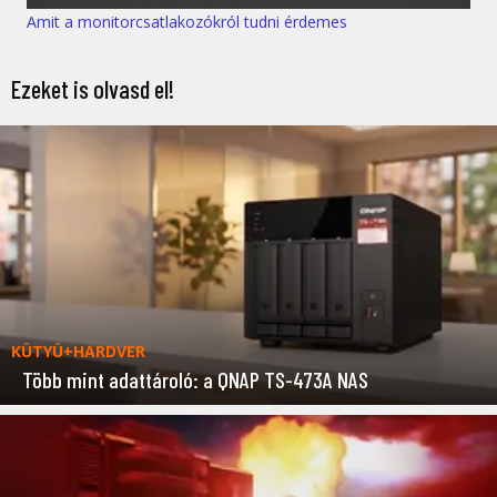
Amit a monitorcsatlakozókról tudni érdemes
Ezeket is olvasd el!
KÜTYÜ+HARDVER
Több mint adattároló: a QNAP TS-473A NAS