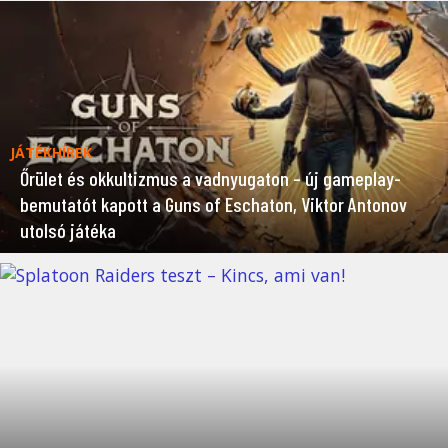
JÁTÉKHÍREK
Őrület és okkultizmus a vadnyugaton – új gameplay-
bemutatót kapott a Guns of Eschaton, Viktor Antonov
utolsó játéka