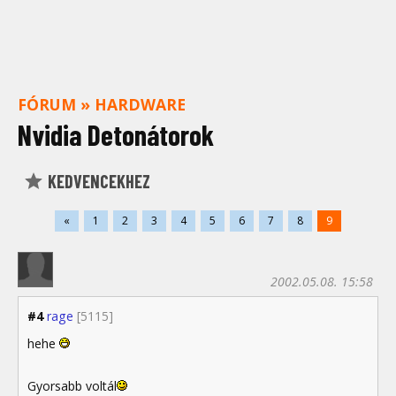
FÓRUM
»
HARDWARE
Nvidia Detonátorok
KEDVENCEKHEZ
«
1
2
3
4
5
6
7
8
9
2002.05.08. 15:58
#4
rage
[5115]
hehe
Gyorsabb voltál