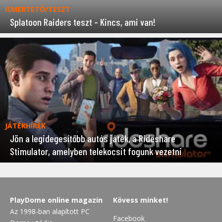
ISMERTETŐ/TESZT
Splatoon Raiders teszt – Kincs, ami van!
JÁTÉKHÍREK
Jön a legidegesítőbb autós játék, a Rideshare
Stimulator, amelyben telekocsit fogunk vezetni
PlayDome online magazin
Kövess minket!
Az 1998-ban alapított PC
Facebook