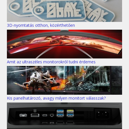
3D-nyomtatás otthon, közérthetően
Amit az ultraszéles monitorokról tudni érdemes
Kis panelhatározó, avagy milyen monitort válasszak?