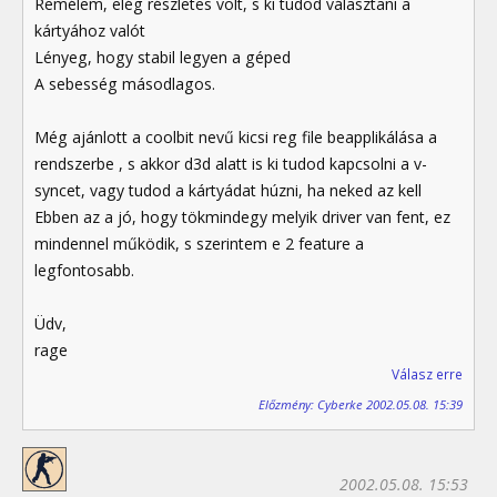
Remélem, elég részletes volt, s ki tudod választani a
kártyához valót
Lényeg, hogy stabil legyen a géped
A sebesség másodlagos.
Még ajánlott a coolbit nevű kicsi reg file beapplikálása a
rendszerbe , s akkor d3d alatt is ki tudod kapcsolni a v-
syncet, vagy tudod a kártyádat húzni, ha neked az kell
Ebben az a jó, hogy tökmindegy melyik driver van fent, ez
mindennel működik, s szerintem e 2 feature a
legfontosabb.
Üdv,
rage
Válasz erre
Előzmény: Cyberke 2002.05.08. 15:39
2002.05.08. 15:53