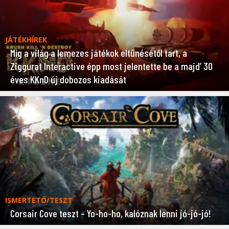
JÁTÉKHÍREK
Míg a világ a lemezes játékok eltűnésétől tart, a
Ziggurat Interactive épp most jelentette be a majd’ 30
éves KKnD új dobozos kiadását
ISMERTETŐ/TESZT
Corsair Cove teszt – Yo-ho-ho, kalóznak lenni jó-jó-jó!