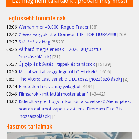
Ezt még nem találtad ki, próbáld meg most!
Legfrissebb fórumtémák
13:06
Warhammer 40,000: Rogue Trader
[88]
12:42
2 éves vagyok itt a Domeon.HIP-HOP HURÁÁ!!!!!!
[269]
12:27
Szét*** az ideg
[5528]
09:25
Várható megjelenések – 2026. augusztus
[hozzászólások]
[21]
07:37
Új gép és bővítés - tippek és tanácsok
[15139]
10:50
Mit játszottál végig legutóbb? Értékeld!
[1616]
08:31
The Alters: Last Variable DLC teszt [hozzászólások]
[2]
12:44
Hihetetlen hírek a nagyvilágból
[4636]
09:46
Filmsarok - mit láttál mostanában?
[43442]
13:02
Kiderült végre, hogy mikor jön a következő Aliens-játék,
pontos dátumot kapott az Aliens: Fireteam Elite 2 is
[hozzászólások]
[1]
Hasznos tartalmak