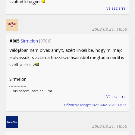
szabad kihagyni
Válasz erre
2002.08.21. 18:59
#805
Sirmelon
[9786]
Valójában nem olvas annyit, azért linkeli be, hogy mi majd
elolvassuk, s aztán a hozzászólásainkból megtudja miről is
szólt a cikk! >
Sirmelon
Si vis pacem, para bellum!
Válasz erre
Előzmény: Anonymus23 2002.08.21. 13:13
2002.08.21. 18:56