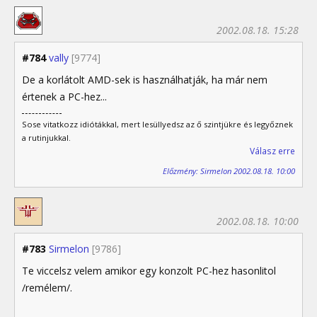
2002.08.18. 15:28
#784
vally
[9774]
De a korlátolt AMD-sek is használhatják, ha már nem
értenek a PC-hez...
Sose vitatkozz idiótákkal, mert lesüllyedsz az ő szintjükre és legyőznek
a rutinjukkal.
Válasz erre
Előzmény: Sirmelon 2002.08.18. 10:00
2002.08.18. 10:00
#783
Sirmelon
[9786]
Te viccelsz velem amikor egy konzolt PC-hez hasonlitol
/remélem/.