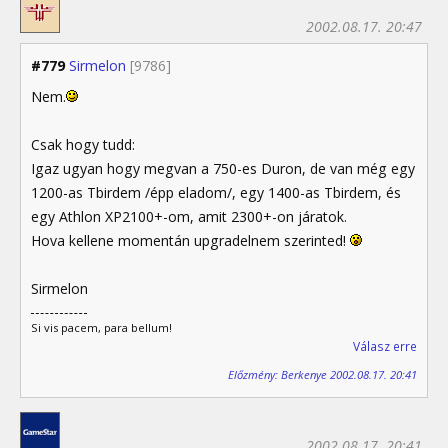
2002.08.17. 20:47
#779
Sirmelon
[9786]
Nem.
Csak hogy tudd:
Igaz ugyan hogy megvan a 750-es Duron, de van még egy
1200-as Tbirdem /épp eladom/, egy 1400-as Tbirdem, és
egy Athlon XP2100+-om, amit 2300+-on járatok.
Hova kellene momentán upgradelnem szerinted!
Sirmelon
Si vis pacem, para bellum!
Válasz erre
Előzmény: Berkenye 2002.08.17. 20:41
2002.08.17. 20:41