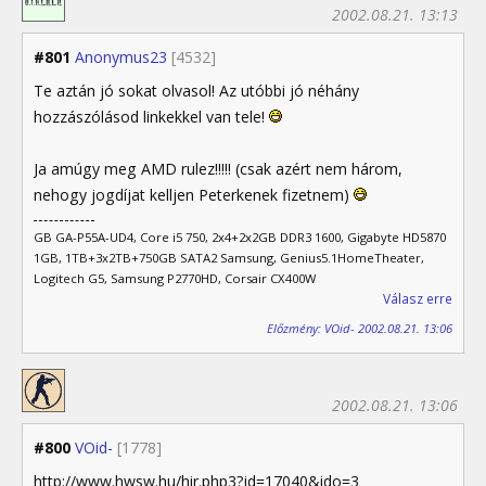
2002.08.21. 13:13
#801
Anonymus23
[4532]
Te aztán jó sokat olvasol! Az utóbbi jó néhány
hozzászólásod linkekkel van tele!
Ja amúgy meg AMD rulez!!!!! (csak azért nem három,
nehogy jogdíjat kelljen Peterkenek fizetnem)
GB GA-P55A-UD4, Core i5 750, 2x4+2x2GB DDR3 1600, Gigabyte HD5870
1GB, 1TB+3x2TB+750GB SATA2 Samsung, Genius5.1HomeTheater,
Logitech G5, Samsung P2770HD, Corsair CX400W
Válasz erre
Előzmény: VOid- 2002.08.21. 13:06
2002.08.21. 13:06
#800
VOid-
[1778]
http://www.hwsw.hu/hir.php3?id=17040&ido=3