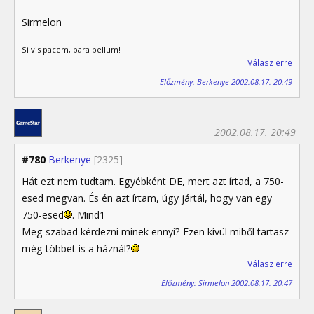
Sirmelon
Si vis pacem, para bellum!
Válasz erre
Előzmény: Berkenye 2002.08.17. 20:49
2002.08.17. 20:49
#780
Berkenye
[2325]
Hát ezt nem tudtam. Egyébként DE, mert azt írtad, a 750-
esed megvan. És én azt írtam, úgy jártál, hogy van egy
750-esed
. Mind1
Meg szabad kérdezni minek ennyi? Ezen kívül miből tartasz
még többet is a háznál?
Válasz erre
Előzmény: Sirmelon 2002.08.17. 20:47