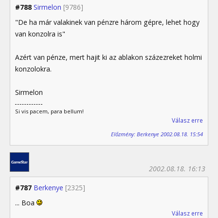
#788
Sirmelon
[9786]
"De ha már valakinek van pénzre három gépre, lehet hogy
van konzolra is"
Azért van pénze, mert hajit ki az ablakon százezreket holmi
konzolokra.
Sirmelon
Si vis pacem, para bellum!
Válasz erre
Előzmény: Berkenye 2002.08.18. 15:54
2002.08.18. 16:13
#787
Berkenye
[2325]
... Boa
Válasz erre