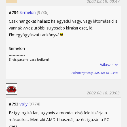
2002.08.19. 00:47
#794
Sirmelon
[9786]
Csak hangokat hallasz ha egyedül vagy, vagy látomásaid is
vannak ??/ez utóbbi sulyosabb klinikai eset, ld.
Elmegyógyászat tankönyv/
Sirmelon
Si vis pacem, para bellum!
Válasz erre
Előzmény: vally 2002.08.18. 23:03
2002.08.18. 23:03
#793
vally
[9774]
Ez igy logikátlan, ugyanis a mondat első fele kizárja a
másodikat. Mert aki AMD-t használ, az ért igazán a PC-
khez.