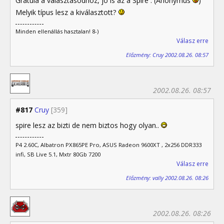
Gratula a választásodhoz, jó is az a Spire . (Anonymus
)
Melyik típus lesz a kiválasztott?
Minden ellenállás hasztalan! 8-)
Válasz erre
Előzmény: Cruy 2002.08.26. 08:57
2002.08.26. 08:57
#817
Cruy
[359]
spire lesz az bizti de nem biztos hogy olyan..
P4 2.60C, Albatron PX865PE Pro, ASUS Radeon 9600XT , 2x256 DDR333
infi, SB Live 5.1, Mxtr 80Gb 7200
Válasz erre
Előzmény: vally 2002.08.26. 08:26
2002.08.26. 08:26