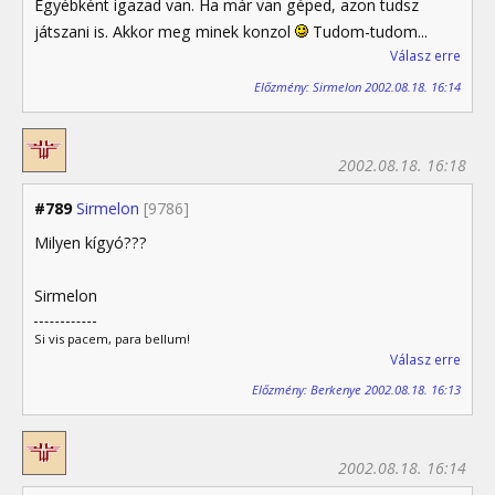
Egyébként igazad van. Ha már van géped, azon tudsz
játszani is. Akkor meg minek konzol
Tudom-tudom...
Válasz erre
Előzmény: Sirmelon 2002.08.18. 16:14
2002.08.18. 16:18
#789
Sirmelon
[9786]
Milyen kígyó???
Sirmelon
Si vis pacem, para bellum!
Válasz erre
Előzmény: Berkenye 2002.08.18. 16:13
2002.08.18. 16:14