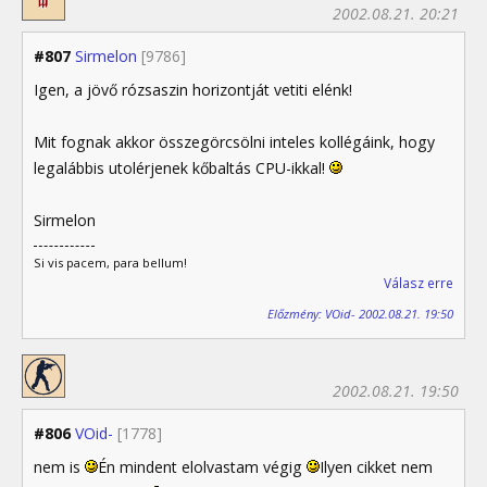
2002.08.21. 20:21
#807
Sirmelon
[9786]
Igen, a jövő rózsaszin horizontját vetiti elénk!
Mit fognak akkor összegörcsölni inteles kollégáink, hogy
legalábbis utolérjenek kőbaltás CPU-ikkal!
Sirmelon
Si vis pacem, para bellum!
Válasz erre
Előzmény: VOid- 2002.08.21. 19:50
2002.08.21. 19:50
#806
VOid-
[1778]
nem is
Én mindent elolvastam végig
Ilyen cikket nem