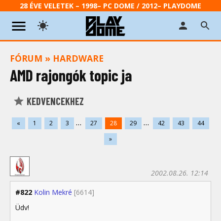
28 ÉVE VELETEK – 1998– PC DOME / 2012– PLAYDOME
FÓRUM
»
HARDWARE
AMD rajongók topic ja
KEDVENCEKHEZ
...
...
«
1
2
3
27
28
29
42
43
44
»
2002.08.26. 12:14
#822
Kolin Mekré
[6614]
Üdv!