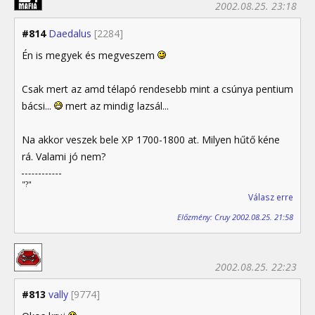
2002.08.25. 23:18
#814
Daedalus
[2284]
Én is megyek és megveszem
Csak mert az amd télapó rendesebb mint a csúnya pentium
bácsi...
mert az mindig lazsál...
Na akkor veszek bele XP 1700-1800 at. Milyen hűtő kéne
rá. Valami jó nem?
"?"
Válasz erre
Előzmény: Cruy 2002.08.25. 21:58
2002.08.25. 22:23
#813
vally
[9774]