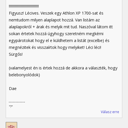
!!!!!!!!!!!!!!!!!!!!!!!!!!!!!!!!!!!
Figyusz! Lécives. Veszek egy Athlon XP 1700-sat és
nemtudom milyen alaplapot hozzá. Van listám az
alaplapokról + árak és melyik mit tud. Naszóval látom itt
sokan értetek hozzá úgyhogy szeretném megkérni
egypárotokat hogy el e küldhetem a listát (excelbe) és
megnézitek és visszaírtok hogy melyiket! Léci léci!
Sürgős!
(valamelyest én is értek hozzá de akkora a választék, hogy
belebonyolódok)
Dae
"?"
Válasz erre