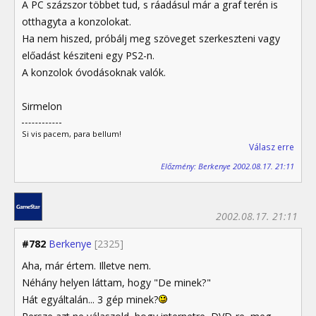
A PC százszor többet tud, s ráadásul már a graf terén is
otthagyta a konzolokat.
Ha nem hiszed, próbálj meg szöveget szerkeszteni vagy
előadást késziteni egy PS2-n.
A konzolok óvodásoknak valók.
Sirmelon
Si vis pacem, para bellum!
Válasz erre
Előzmény: Berkenye 2002.08.17. 21:11
2002.08.17. 21:11
#782
Berkenye
[2325]
Aha, már értem. Illetve nem.
Néhány helyen láttam, hogy "De minek?"
Hát egyáltalán... 3 gép minek?