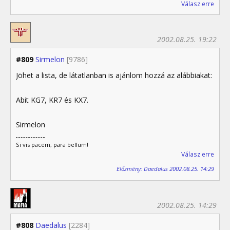
Válasz erre
2002.08.25. 19:22
#809
Sirmelon
[9786]
Jöhet a lista, de látatlanban is ajánlom hozzá az alábbiakat:
Abit KG7, KR7 és KX7.
Sirmelon
Si vis pacem, para bellum!
Válasz erre
Előzmény: Daedalus 2002.08.25. 14:29
2002.08.25. 14:29
#808
Daedalus
[2284]