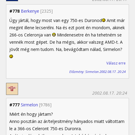
#778
Berkenye
[2325]
Úgy jártál, hogy most van egy 750-es Duronod
Amit már
megint illene lecserélni. Na és ezt pont én mondom, akinek
266-os Celeronja van
Mindenesetre én ha tehetném se
vennék most gépet. De ha mégis, akkor valszeg AMD-t. A
jövőt még nem tudom. Na, bevágódtam nálad, Sirmelon?
Válasz erre
Előzmény: Sirmelon 2002.08.17. 20:24
2002.08.17. 20:24
#777
Sirmelon
[9786]
Miért én hogy jártam?
Anno posztán az ár/teljesitmény hányados miatt váltottam
le a 366-os Celeront 750-es Duronra.