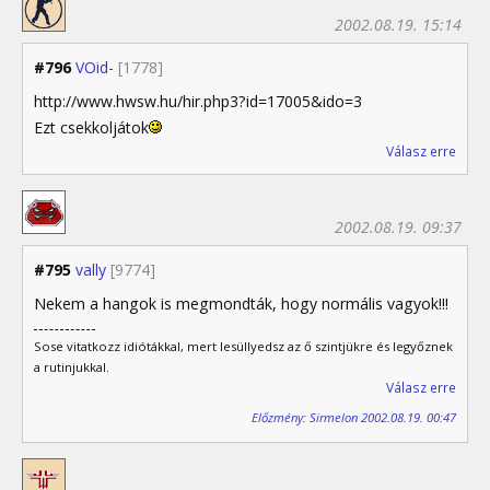
2002.08.19. 15:14
#796
VOid-
[1778]
http://www.hwsw.hu/hir.php3?id=17005&ido=3
Ezt csekkoljátok
Válasz erre
2002.08.19. 09:37
#795
vally
[9774]
Nekem a hangok is megmondták, hogy normális vagyok!!!
Sose vitatkozz idiótákkal, mert lesüllyedsz az ő szintjükre és legyőznek
a rutinjukkal.
Válasz erre
Előzmény: Sirmelon 2002.08.19. 00:47