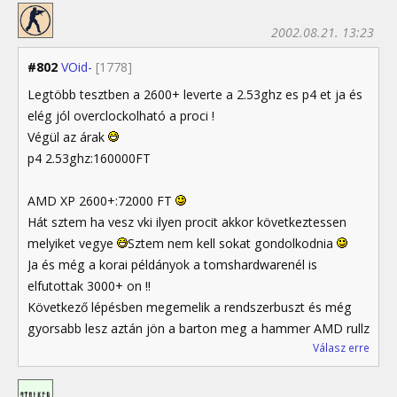
2002.08.21. 13:23
#802
VOid-
[1778]
Legtöbb tesztben a 2600+ leverte a 2.53ghz es p4 et ja és
elég jól overclockolható a proci !
Végül az árak
p4 2.53ghz:160000FT
AMD XP 2600+:72000 FT
Hát sztem ha vesz vki ilyen procit akkor következtessen
melyiket vegye
Sztem nem kell sokat gondolkodnia
Ja és még a korai példányok a tomshardwarenél is
elfutottak 3000+ on !!
Következő lépésben megemelik a rendszerbuszt és még
gyorsabb lesz aztán jön a barton meg a hammer AMD rullz
Válasz erre