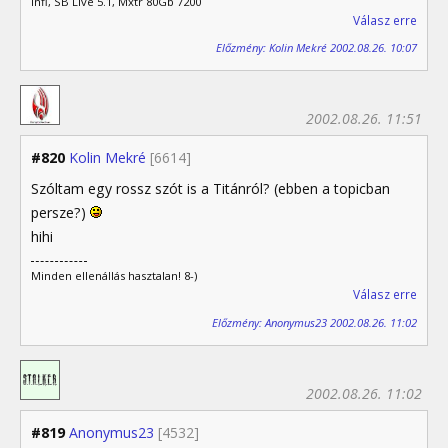
infi, SB Live 5.1, Mxtr 80Gb 7200
Válasz erre
Előzmény: Kolin Mekré 2002.08.26. 10:07
2002.08.26. 11:51
#820
Kolin Mekré
[6614]
Szóltam egy rossz szót is a Titánról? (ebben a topicban
persze?)
hihi
Minden ellenállás hasztalan! 8-)
Válasz erre
Előzmény: Anonymus23 2002.08.26. 11:02
2002.08.26. 11:02
#819
Anonymus23
[4532]