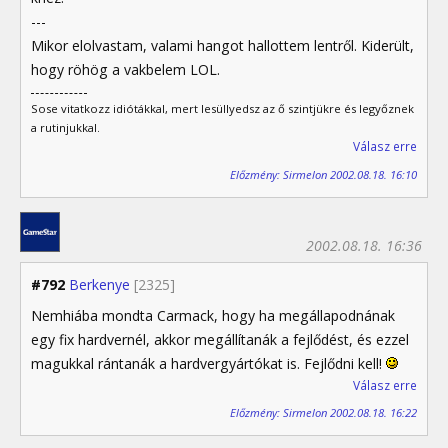
---
Mikor elolvastam, valami hangot hallottem lentről. Kiderült,
hogy röhög a vakbelem LOL.
Sose vitatkozz idiótákkal, mert lesüllyedsz az ő szintjükre és legyőznek
a rutinjukkal.
Válasz erre
Előzmény: Sirmelon 2002.08.18. 16:10
2002.08.18. 16:36
#792
Berkenye
[2325]
Nemhiába mondta Carmack, hogy ha megállapodnának
egy fix hardvernél, akkor megállítanák a fejlődést, és ezzel
magukkal rántanák a hardvergyártókat is. Fejlődni kell!
Válasz erre
Előzmény: Sirmelon 2002.08.18. 16:22