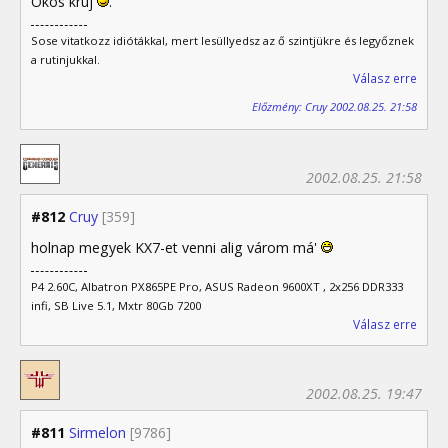
Okos kruj
.
Sose vitatkozz idiótákkal, mert lesüllyedsz az ő szintjükre és legyőznek
a rutinjukkal.
Válasz erre
Előzmény: Cruy 2002.08.25. 21:58
2002.08.25. 21:58
#812
Cruy
[359]
holnap megyek KX7-et venni alig várom má'
P4 2.60C, Albatron PX865PE Pro, ASUS Radeon 9600XT , 2x256 DDR333
infi, SB Live 5.1, Mxtr 80Gb 7200
Válasz erre
2002.08.25. 19:47
#811
Sirmelon
[9786]