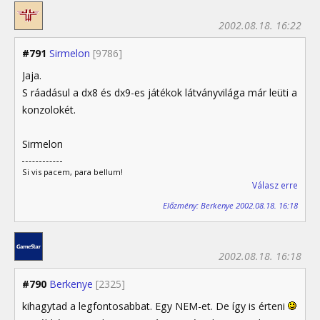
2002.08.18. 16:22
#791
Sirmelon
[9786]
Jaja.
S ráadásul a dx8 és dx9-es játékok látványvilága már leüti a
konzolokét.
Sirmelon
Si vis pacem, para bellum!
Válasz erre
Előzmény: Berkenye 2002.08.18. 16:18
2002.08.18. 16:18
#790
Berkenye
[2325]
kihagytad a legfontosabbat. Egy NEM-et. De így is érteni