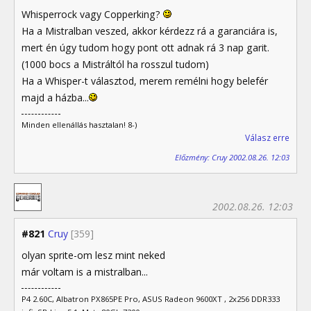
Whisperrock vagy Copperking?
Ha a Mistralban veszed, akkor kérdezz rá a garanciára is,
mert én úgy tudom hogy pont ott adnak rá 3 nap garit.
(1000 bocs a Mistráltól ha rosszul tudom)
Ha a Whisper-t választod, merem remélni hogy belefér
majd a házba...
Minden ellenállás hasztalan! 8-)
Válasz erre
Előzmény: Cruy 2002.08.26. 12:03
2002.08.26. 12:03
#821
Cruy
[359]
olyan sprite-om lesz mint neked
már voltam is a mistralban...
P4 2.60C, Albatron PX865PE Pro, ASUS Radeon 9600XT , 2x256 DDR333