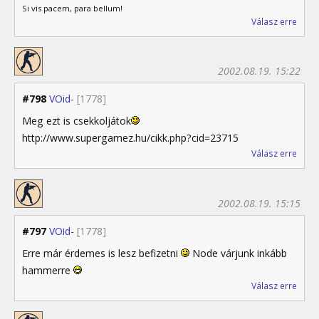
Si vis pacem, para bellum!
Válasz erre
2002.08.19. 15:22
#798
VOid-
[1778]
Meg ezt is csekkoljátok
http://www.supergamez.hu/cikk.php?cid=23715
Válasz erre
2002.08.19. 15:15
#797
VOid-
[1778]
Erre már érdemes is lesz befizetni
Node várjunk inkább
hammerre
Válasz erre