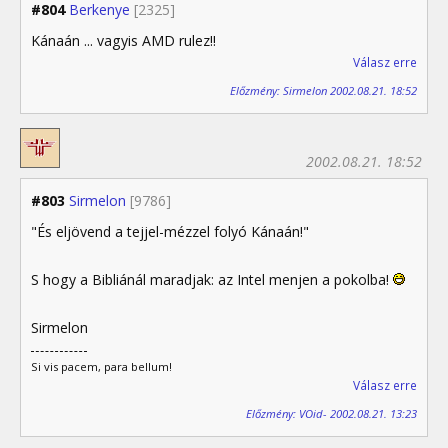
#804
Berkenye
[2325]
Kánaán ... vagyis AMD rulez!!
Válasz erre
Előzmény: Sirmelon 2002.08.21. 18:52
2002.08.21. 18:52
#803
Sirmelon
[9786]
"És eljövend a tejjel-mézzel folyó Kánaán!"
S hogy a Bibliánál maradjak: az Intel menjen a pokolba!
Sirmelon
Si vis pacem, para bellum!
Válasz erre
Előzmény: VOid- 2002.08.21. 13:23