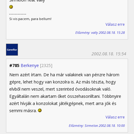
Si vis pacem, para bellum!
Válasz erre
Előzmény: vally 2002.08.18. 15:28
2002.08.18. 15:54
#785
Berkenye
[2325]
Nem azért írtam. De ha már valakinek van pénzre három
gépre, lehet hogy van konzolra is. Az más tészta, hogy
elvből nem veszel, mert szerinted óvodásoknak való.
Egyáltalán nem akartam őket összehasonlítani. Többnyire
azért hívják a konzolokat játékgépnek, mert arra jók és
semmi másra.
Válasz erre
Előzmény: Sirmelon 2002.08.18. 10:00