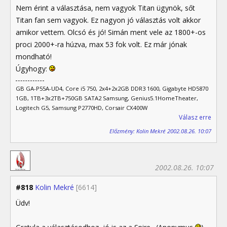
Nem érint a választása, nem vagyok Titan ügynök, sőt
Titan fan sem vagyok. Ez nagyon jó választás volt akkor
amikor vettem. Olcsó és jó! Simán ment vele az 1800+-os
proci 2000+-ra húzva, max 53 fok volt. Ez már jónak
mondható!
Úgyhogy:
GB GA-P55A-UD4, Core i5 750, 2x4+2x2GB DDR3 1600, Gigabyte HD5870
1GB, 1TB+3x2TB+750GB SATA2 Samsung, Genius5.1HomeTheater,
Logitech G5, Samsung P2770HD, Corsair CX400W
Válasz erre
Előzmény: Kolin Mekré 2002.08.26. 10:07
2002.08.26. 10:07
#818
Kolin Mekré
[6614]
Üdv!