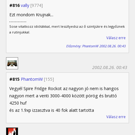
#816
vally
[9774]
Ezt mondom Krujnak...
Sose vitatkozz idiótákkal, mert lesüllyedsz az ő szintjükre és legyőznek
a rutinjukkal.
Válasz erre
Előzmény: PhantomW 2002.08.26. 00:43
2002.08.26. 00:43
#815
PhantomW
[155]
Vegyél Spire Fridge Rockot az nagyon jó nem is hangos
nagyon mert a venti 3000-4000 között pörög és bruttó
4250 huf
és az 1.9xp izzasztva is 40 fok alatt tartotta
Válasz erre