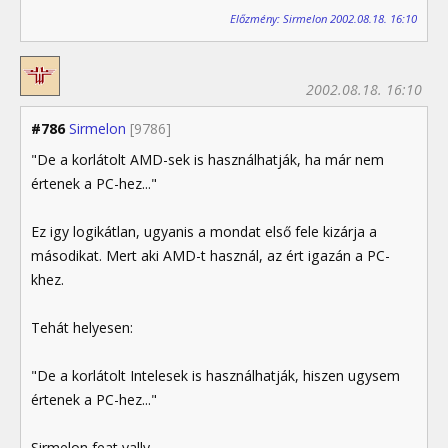
Előzmény: Sirmelon 2002.08.18. 16:10
2002.08.18. 16:10
#786
Sirmelon
[9786]
"De a korlátolt AMD-sek is használhatják, ha már nem
értenek a PC-hez..."
Ez igy logikátlan, ugyanis a mondat első fele kizárja a
másodikat. Mert aki AMD-t használ, az ért igazán a PC-
khez.
Tehát helyesen:
"De a korlátolt Intelesek is használhatják, hiszen ugysem
értenek a PC-hez..."
Sirmelon feat vally