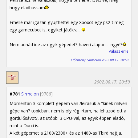
Persze azt ne válaszold, hogy internetre, DVD-re, meg
hogy eladhassam
Emellé már igazán gyüjthettél egy Xboxot egy ps2-t meg
egy gamecubot is, egyiket játékra...
Nem adnád ide az egyik gépedet? haveri alapon... ingyé?
Válasz erre
Előzmény: Sirmelon 2002.08.17. 20:59
2002.08.17. 20:59
#781
Sirmelon
[9786]
Momentán 3 komplett gépem van /leirásuk a "kinek milyen
gépe van? topicban, nem is oly rég irtam, ha lehuzod ott a
gördülősávot/, az utóbbi 3 CPU-val, az egyik éppen eladó,
mint a Durci is.
A két gépemet a 2100/2300+ és az 1400-as Tbird hajtja.