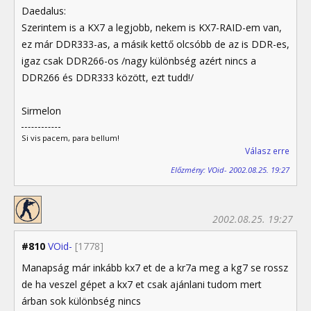
Daedalus:
Szerintem is a KX7 a legjobb, nekem is KX7-RAID-em van,
ez már DDR333-as, a másik kettő olcsóbb de az is DDR-es,
igaz csak DDR266-os /nagy különbség azért nincs a
DDR266 és DDR333 között, ezt tudd!/
Sirmelon
Si vis pacem, para bellum!
Válasz erre
Előzmény: VOid- 2002.08.25. 19:27
2002.08.25. 19:27
#810
VOid-
[1778]
Manapság már inkább kx7 et de a kr7a meg a kg7 se rossz
de ha veszel gépet a kx7 et csak ajánlani tudom mert
árban sok különbség nincs