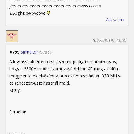
jeeeeeeeeeeeeeeeeeeeeeeeeeeeeessssssssss
2.53ghz p4 byebye
Válasz erre
2002.08.19. 23:50
#799
Sirmelon
[9786]
A legfrissebb értesülések szerint pedig immár bizonyos,
hogy a 2800+ modellszámozású Athlon XP még az idén
megjelenik, és elsőként a processzorcsaládban 333 MHz-
es rendszerbuszt használ majd.
Király.
Sirmelon