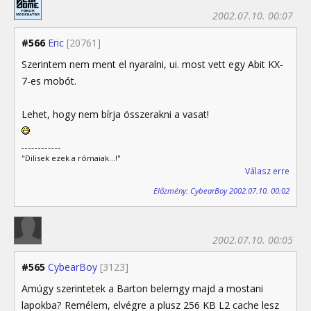
2002.07.10. 00:07
#566
Eric
[20761]
Szerintem nem ment el nyaralni, ui. most vett egy Abit KX-
7-es mobót.
Lehet, hogy nem bírja összerakni a vasat!
"Dilisek ezek a rómaiak...!"
Válasz erre
Előzmény: CybearBoy 2002.07.10. 00:02
2002.07.10. 00:05
#565
CybearBoy
[3123]
Amúgy szerintetek a Barton belemgy majd a mostani
lapokba? Remélem, elvégre a plusz 256 KB L2 cache lesz