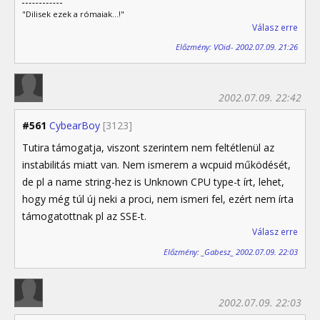
"Dilisek ezek a rómaiak...!"
Válasz erre
Előzmény: VOid- 2002.07.09. 21:26
2002.07.09. 22:42
#561
CybearBoy
[3123]
Tutira támogatja, viszont szerintem nem feltétlenül az
instabilitás miatt van. Nem ismerem a wcpuid működését,
de pl a name string-hez is Unknown CPU type-t írt, lehet,
hogy még túl új neki a proci, nem ismeri fel, ezért nem írta
támogatottnak pl az SSE-t.
Válasz erre
Előzmény: _Gabesz_ 2002.07.09. 22:03
2002.07.09. 22:03