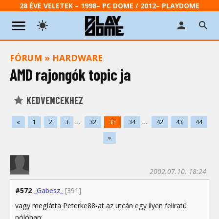
28 ÉVE VELETEK – 1998– PC DOME / 2012– PLAYDOME
FÓRUM
»
HARDWARE
AMD rajongók topic ja
KEDVENCEKHEZ
...
...
«
1
2
3
32
33
34
42
43
44
»
2002.07.10. 18:24
#572
_Gabesz_
[391]
vagy meglátta Peterke88-at az utcán egy ilyen feliratú
pólóban: