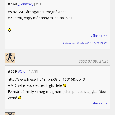
#560
_Gabesz_
[391]
és az SSE támogatást megnézted?
ez kamu, vagy már annyira instabil volt
Válasz erre
Előzmény: VOid- 2002.07.09. 21:26
2002.07.09. 21:26
#559
VOid-
[1778]
http://www.hwsw.hu/hir.php3?id=16316&ido=3
AMD vel is közeledtek 3 ghz felé
Ez már bármelyik még meg nem jelen p4 est is agyba főbe
verné
Válasz erre