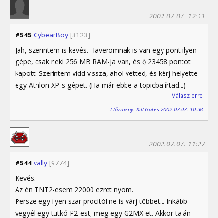
2002.07.07. 12:11
#545
CybearBoy
[3123]
Jah, szerintem is kevés. Haveromnak is van egy pont ilyen
gépe, csak neki 256 MB RAM-ja van, és ő 23458 pontot
kapott. Szerintem vidd vissza, ahol vetted, és kérj helyette
egy Athlon XP-s gépet. (Ha már ebbe a topicba írtad...)
Válasz erre
Előzmény: Kill Gates 2002.07.07. 10:38
2002.07.07. 11:27
#544
vally
[9774]
Kevés.
Az én TNT2-esem 22000 ezret nyom.
Persze egy ilyen szar procitól ne is várj többet... Inkább
vegyél egy tutkó P2-est, meg egy G2MX-et. Akkor talán