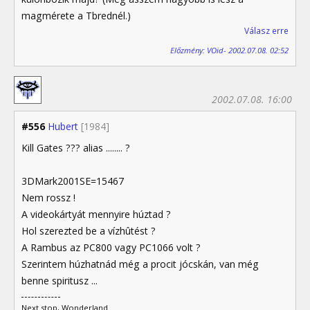
magmérete a Tbrednél.)
Válasz erre
Előzmény: VOid- 2002.07.08. 02:52
2002.07.08. 16:00
#556
Hubert
[1984]
Kill Gates ??? alias ........ ?
3DMark2001SE=15467
Nem rossz !
A videokártyát mennyire húztad ?
Hol szerezted be a vízhûtést ?
A Rambus az PC800 vagy PC1066 volt ?
Szerintem húzhatnád még a procit jócskán, van még
benne spiritusz ...
Next stop, Wonderland.