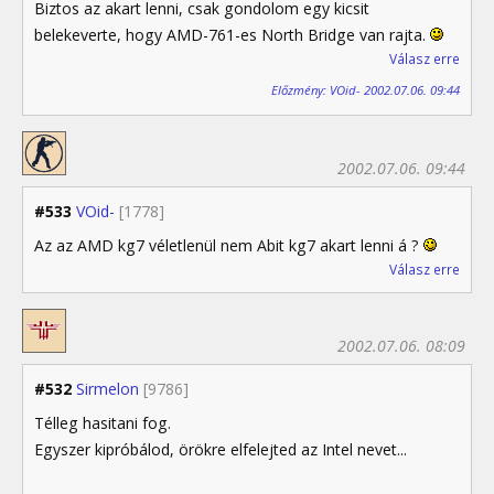
Biztos az akart lenni, csak gondolom egy kicsit
belekeverte, hogy AMD-761-es North Bridge van rajta.
Válasz erre
Előzmény: VOid- 2002.07.06. 09:44
2002.07.06. 09:44
#533
VOid-
[1778]
Az az AMD kg7 véletlenül nem Abit kg7 akart lenni á ?
Válasz erre
2002.07.06. 08:09
#532
Sirmelon
[9786]
Télleg hasitani fog.
Egyszer kipróbálod, örökre elfelejted az Intel nevet...