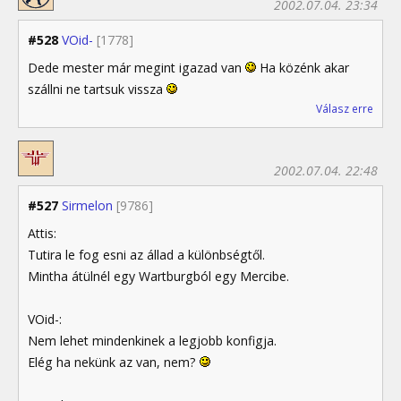
2002.07.04. 23:34
#528
VOid-
[1778]
Dede mester már megint igazad van
Ha közénk akar
szállni ne tartsuk vissza
Válasz erre
2002.07.04. 22:48
#527
Sirmelon
[9786]
Attis:
Tutira le fog esni az állad a különbségtől.
Mintha átülnél egy Wartburgból egy Mercibe.
VOid-:
Nem lehet mindenkinek a legjobb konfigja.
Elég ha nekünk az van, nem?