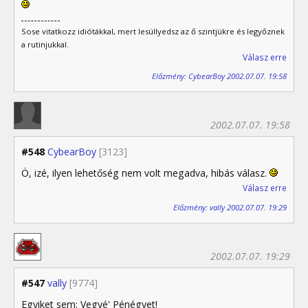
Sose vitatkozz idiótákkal, mert lesüllyedsz az ő szintjükre és legyőznek
a rutinjukkal.
Válasz erre
Előzmény: CybearBoy 2002.07.07. 19:58
2002.07.07. 19:58
#548
CybearBoy
[3123]
Ö, izé, ilyen lehetőség nem volt megadva, hibás válasz.
Válasz erre
Előzmény: vally 2002.07.07. 19:29
2002.07.07. 19:29
#547
vally
[9774]
Egyiket sem: Vegyé' Pénégyet!