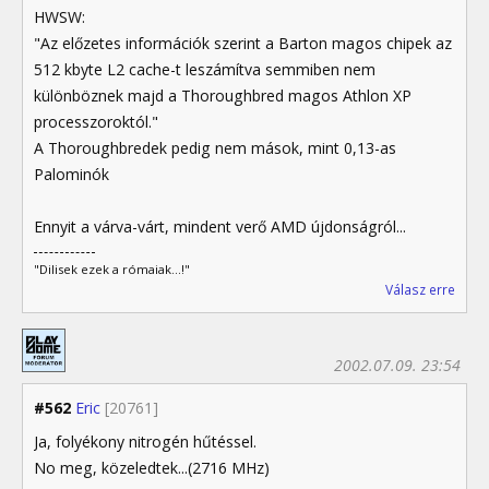
HWSW:
"Az előzetes információk szerint a Barton magos chipek az
512 kbyte L2 cache-t leszámítva semmiben nem
különböznek majd a Thoroughbred magos Athlon XP
processzoroktól."
A Thoroughbredek pedig nem mások, mint 0,13-as
Palominók
Ennyit a várva-várt, mindent verő AMD újdonságról...
"Dilisek ezek a rómaiak...!"
Válasz erre
2002.07.09. 23:54
#562
Eric
[20761]
Ja, folyékony nitrogén hűtéssel.
No meg, közeledtek...(2716 MHz)