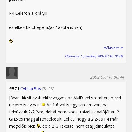
P4 Celeron a király!!!
és elkezdte ütlegelni.(azt' azóta is veri)
Válasz erre
Előzmény: CybearBoy 2002.07.10. 00:09
2002.07.10. 00:44
#571
CybearBoy
[3123]
Jóvan, kicsit szubjektív vagyok az AMD-vel szemben, mivel
nekem is az van.
Az 1,6-val is egyszintem van, ha
felhúzzuk 2-2,2-re, dehát nemcsoda, mivel az valójában 2
GHz-es maggal rendelkezik. Lehet, hogy a 2,2-es P4 már
megelőzi picit
, de a 2 GHz-essel nem csaj jóindulattal