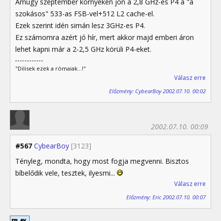
Amúgy szeptember környékén jön a 2,8 GHz-es P4 a "a
szokásos" 533-as FSB-vel+512 L2 cache-el.
Ezek szerint idén simán lesz 3GHz-es P4.
Ez számomra azért jó hír, mert akkor majd emberi áron
lehet kapni már a 2-2,5 GHz körüli P4-eket.
"Dilisek ezek a rómaiak...!"
Válasz erre
Előzmény: CybearBoy 2002.07.10. 00:02
2002.07.10. 00:09
#567
CybearBoy
[3123]
Tényleg, mondta, hogy most fogja megvenni. Bisztos
bíbelődik vele, tesztek, ilyesmi...
Válasz erre
Előzmény: Eric 2002.07.10. 00:07