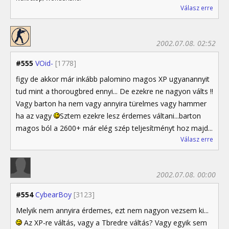
Válasz erre
2002.07.08. 02:52
#555
VOid-
[1778]
figy de akkor már inkább palomino magos XP ugyanannyit
tud mint a thorougbred ennyi... De ezekre ne nagyon válts !!
Vagy barton ha nem vagy annyira türelmes vagy hammer
ha az vagy
Sztem ezekre lesz érdemes váltani...barton
magos ból a 2600+ már elég szép teljesítményt hoz majd...
Válasz erre
2002.07.08. 00:00
#554
CybearBoy
[3123]
Melyik nem annyira érdemes, ezt nem nagyon vezsem ki...
Az XP-re váltás, vagy a Tbredre váltás? Vagy egyik sem