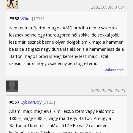
2002.07.09. 01:51
#558
VOid-
[1778]
Nem nem a Barton magos AMD prociba nem csak ezek
lesznek benne egy thorougbred nél sokkal de sokkal jobb
lesz már lesznek benne olyan dolgok amik majd a hammer
be is de az igazi nagy durranás akkor is a hammer lesz de a
Barton magos proci is elég kemény lesz majd.. szal
szósincs arról hogy csak ennyiben fog eltérni..
Válasz erre
2002.07.08. 23:25
#557
CybearBoy
[3123]
Aham, majd még elválik mi lesz. Sztem vagy Palomino
1800+, vagy 2000+, vagy majd egy Barton. Amúgy a
Barton a Tbredtől 'csak' az 512 KB-os L2 cachében
különbözik majd? (Meg asszem nagyobb is lesz a