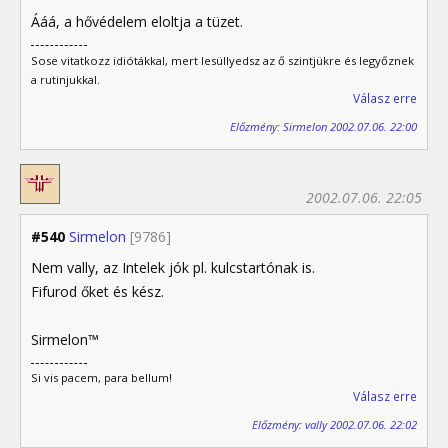
Ááá, a hővédelem eloltja a tüzet.
Sose vitatkozz idiótákkal, mert lesüllyedsz az ő szintjükre és legyőznek
a rutinjukkal.
Válasz erre
Előzmény: Sirmelon 2002.07.06. 22:00
2002.07.06. 22:05
#540
Sirmelon
[9786]
Nem vally, az Intelek jók pl. kulcstartónak is.
Fifurod őket és kész.
Sirmelon™
Si vis pacem, para bellum!
Válasz erre
Előzmény: vally 2002.07.06. 22:02