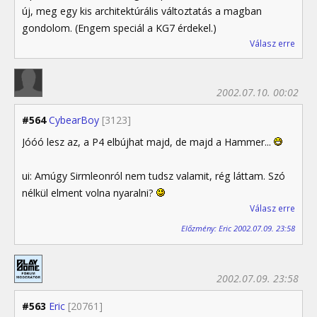
új, meg egy kis architektúrális változtatás a magban
gondolom. (Engem speciál a KG7 érdekel.)
Válasz erre
2002.07.10. 00:02
#564
CybearBoy
[3123]
Jóóó lesz az, a P4 elbújhat majd, de majd a Hammer...
ui: Amúgy Sirmleonról nem tudsz valamit, rég láttam. Szó
nélkül elment volna nyaralni?
Válasz erre
Előzmény: Eric 2002.07.09. 23:58
2002.07.09. 23:58
#563
Eric
[20761]