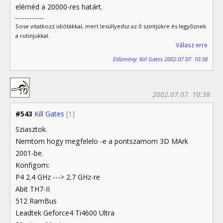
elérnéd a 20000-res határt.
Sose vitatkozz idiótákkal, mert lesüllyedsz az ő szintjükre és legyőznek
a rutinjukkal.
Válasz erre
Előzmény: Kill Gates 2002.07.07. 10:38
2002.07.07. 10:38
#543
Kill Gates
[1]
Sziasztok.
Nemtom hogy megfelelo -e a pontszamom 3D MArk
2001-be.
Konfigom:
P4 2.4 GHz ---> 2.7 GHz-re
Abit TH7-II
512 RamBus
Leadtek Geforce4 Ti4600 Ultra