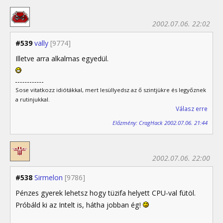
2002.07.06. 22:02
#539
vally
[9774]
Illetve arra alkalmas egyedül.
Sose vitatkozz idiótákkal, mert lesüllyedsz az ő szintjükre és legyőznek
a rutinjukkal.
Válasz erre
Előzmény: CragHack 2002.07.06. 21:44
2002.07.06. 22:00
#538
Sirmelon
[9786]
Pénzes gyerek lehetsz hogy tüzifa helyett CPU-val fütöl.
Próbáld ki az Intelt is, hátha jobban ég!