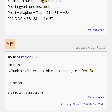
Szeirntem hasitani fog
Remelem.
Procin gyari huro lesz..dobozos.
Proci + Alaplap + Tap = 51 e FT + AFA
256 DDR + SB128 = 14 e FT
Válasz erre
2002.07.05. 16:53
#530
Sirmelon
[9786]
Hmmm.
Nálunk a számtech boltok eladóinak 99,9%-a férfi.
SirmelonT
Si vis pacem, para bellum!
Válasz erre
Előzmény: Hubert 2002.07.05. 16:40