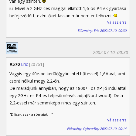
van egy szinten.
iu: Mivel a 2 GHz-ces maggal ellátott 1,6-os P4-ek gyártása
befejeződött, ezért őket lassan már nem ér felhozni.
Válasz erre
Előzmény: Eric 2002.07.10. 00:30
2002.07.10. 00:30
#570
Eric
[20761]
Vagyis egy 40e-be kerülő(gyári intel hűtéssel) 1,6A-val, ami
csont nélkül megy 2,2-őn.
De maradjunk annyiban, hogy az 1800+ -os XP jó indulattal
egy 2GHz-es P4-es teljesítményét adja(Northwood). De a
2,2-essel már semmiképp nincs egy szinten.
"Dilisek ezek a rómaiak...!"
Válasz erre
Előzmény: CybearBoy 2002.07.10. 00:14