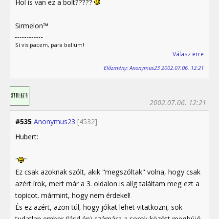
Hol is van ez a bolt?????
Sirmelon™
Si vis pacem, para bellum!
Válasz erre
Előzmény: Anonymus23 2002.07.06. 12:21
2002.07.06. 12:21
#535
Anonymus23
[4532]
Hubert:
"
"
Ez csak azoknak szólt, akik "megszóltak" volna, hogy csak
azért írok, mert már a 3. oldalon is alíg találtam meg ezt a
topicot. mármint, hogy nem érdekel!
És ez azért, azon túl, hogy jókat lehet vitatkozni, sok
tudatlan ember (lásd én) számára a sorok között megbújó