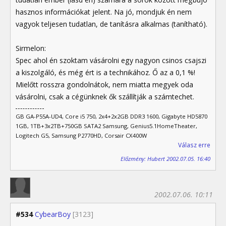
hasznos információkat jelent. Na jó, mondjuk én nem
vagyok teljesen tudatlan, de tanításra alkalmas (tanítható).
Sirmelon:
Spec ahol én szoktam vásárolni egy nagyon csinos csajszi
a kiszolgáló, és még ért is a technikához. Ő az a 0,1 %!
Mielőtt rosszra gondolnátok, nem miatta megyek oda
vásárolni, csak a cégünknek ők szállítják a számtechet.
GB GA-P55A-UD4, Core i5 750, 2x4+2x2GB DDR3 1600, Gigabyte HD5870
1GB, 1TB+3x2TB+750GB SATA2 Samsung, Genius5.1HomeTheater,
Logitech G5, Samsung P2770HD, Corsair CX400W
Válasz erre
Előzmény: Hubert 2002.07.05. 16:40
2002.07.06. 10:11
#534
CybearBoy
[3123]