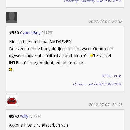
Előzmény: CybearBoy 2002.07.07. 20:32
2002.07.07. 20:32
#550
CybearBoy
[3123]
Nincs itt semmi hiba. AMD4EVER
De szerintem ne bonyolódjunk bele nagyon. Gondolom
úgysem tudlak átcsábítani a sötét oldalról.
Te veszel
iNTELt, én meg Athlont, én jól járok, te...
Válasz erre
Előzmény: vally 2002.07.07. 20:03
2002.07.07. 20:03
#549
vally
[9774]
Akkor a hiba a rendszerben van.