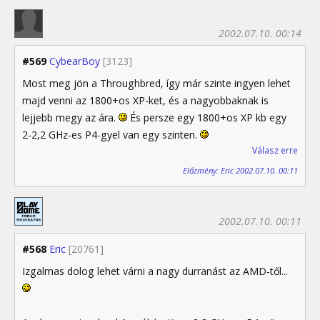
2002.07.10. 00:14
#569
CybearBoy
[3123]
Most meg jön a Throughbred, így már szinte ingyen lehet
majd venni az 1800+os XP-ket, és a nagyobbaknak is
lejjebb megy az ára.
És persze egy 1800+os XP kb egy
2-2,2 GHz-es P4-gyel van egy szinten.
Válasz erre
Előzmény: Eric 2002.07.10. 00:11
2002.07.10. 00:11
#568
Eric
[20761]
Izgalmas dolog lehet várni a nagy durranást az AMD-től...