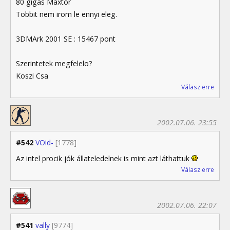
80 gigas Maxtor
Tobbit nem irom le ennyi eleg.
3DMArk 2001 SE : 15467 pont
Szerintetek megfelelo?
Koszi Csa
Válasz erre
2002.07.06. 23:55
#542
VOid-
[1778]
Az intel procik jók állateledelnek is mint azt láthattuk
Válasz erre
2002.07.06. 22:07
#541
vally
[9774]