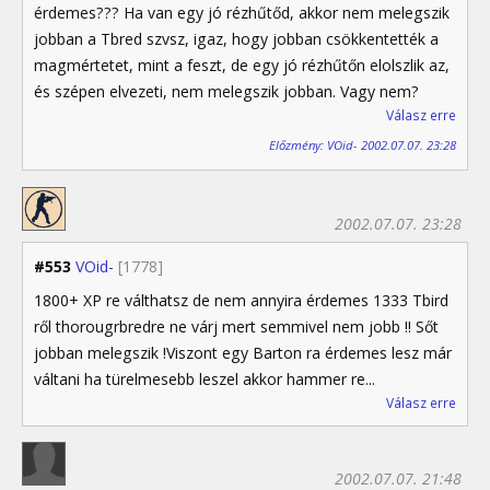
érdemes??? Ha van egy jó rézhűtőd, akkor nem melegszik
jobban a Tbred szvsz, igaz, hogy jobban csökkentették a
magmértetet, mint a feszt, de egy jó rézhűtőn elolszlik az,
és szépen elvezeti, nem melegszik jobban. Vagy nem?
Válasz erre
Előzmény: VOid- 2002.07.07. 23:28
2002.07.07. 23:28
#553
VOid-
[1778]
1800+ XP re válthatsz de nem annyira érdemes 1333 Tbird
ről thorougrbredre ne várj mert semmivel nem jobb !! Sőt
jobban melegszik !Viszont egy Barton ra érdemes lesz már
váltani ha türelmesebb leszel akkor hammer re...
Válasz erre
2002.07.07. 21:48