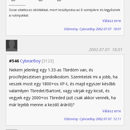
Sose vitatkozz idiótákkal, mert lesüllyedsz az ő szintjükre és legyőznek
a rutinjukkal.
Válasz erre
Előzmény: CybearBoy 2002.07.07. 18:01
2002.07.07. 18:01
#546
CybearBoy
[3123]
Nekem jelenleg egy 1.33-as Tbirdöm van, és
procifejlesztésen gondolkodom. Szerintetek mi a jobb, ha
veszek most egy 1800+os XP-t, és majd egyszer később
valamilyen Tbredet/Bartont, vagy várjak egy kicsit, és
vegyek egy 2000+os Tbreded (azt csak akkor vennék, ha
már lejebb menne a kezdő áráról)?
Válasz erre
Előzmény: CybearBoy 2002.07.07. 12:11