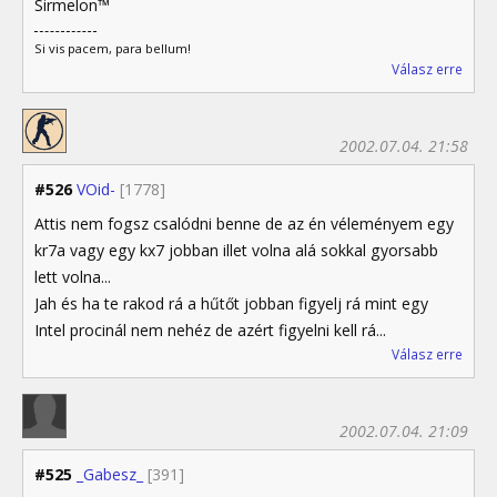
Sirmelon™
Si vis pacem, para bellum!
Válasz erre
2002.07.04. 21:58
#526
VOid-
[1778]
Attis nem fogsz csalódni benne de az én véleményem egy
kr7a vagy egy kx7 jobban illet volna alá sokkal gyorsabb
lett volna...
Jah és ha te rakod rá a hűtőt jobban figyelj rá mint egy
Intel procinál nem nehéz de azért figyelni kell rá...
Válasz erre
2002.07.04. 21:09
#525
_Gabesz_
[391]