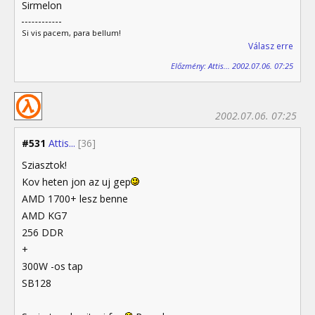
Sirmelon
Si vis pacem, para bellum!
Válasz erre
Előzmény: Attis... 2002.07.06. 07:25
2002.07.06. 07:25
#531
Attis...
[36]
Sziasztok!
Kov heten jon az uj gep
AMD 1700+ lesz benne
AMD KG7
256 DDR
+
300W -os tap
SB128