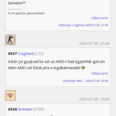
Sirmelon™
Si vis pacem, para bellum!
Válasz erre
Előzmény: CragHack 2002.07.06. 21:44
2002.07.06. 21:44
#537
CragHack
[135]
Aztán jol gyujtsad be azt az AMD-t had égjen!Hát igen,én
télen AMD-vel fütök,arra a legalkalmasabb!
Válasz erre
Előzmény: Attis... 2002.07.04. 20:48
2002.07.06. 19:06
#536
Sirmelon
[9786]