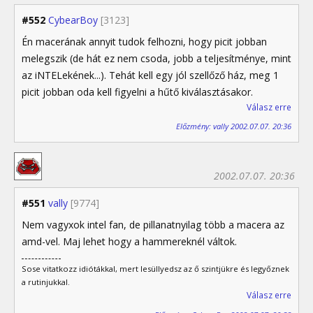
#552
CybearBoy
[3123]
Én macerának annyit tudok felhozni, hogy picit jobban
melegszik (de hát ez nem csoda, jobb a teljesítménye, mint
az iNTELekének...). Tehát kell egy jól szellőző ház, meg 1
picit jobban oda kell figyelni a hűtő kiválasztásakor.
Válasz erre
Előzmény: vally 2002.07.07. 20:36
2002.07.07. 20:36
#551
vally
[9774]
Nem vagyxok intel fan, de pillanatnyilag több a macera az
amd-vel. Maj lehet hogy a hammereknél váltok.
Sose vitatkozz idiótákkal, mert lesüllyedsz az ő szintjükre és legyőznek
a rutinjukkal.
Válasz erre