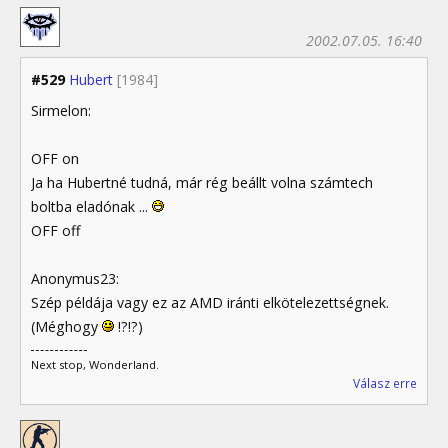
2002.07.05. 16:40
#529
Hubert
[1984]
Sirmelon:
OFF on
Ja ha Hubertné tudná, már rég beállt volna számtech
boltba eladónak ...
OFF off
Anonymus23:
Szép példája vagy ez az AMD iránti elkötelezettségnek.
(Méghogy
!?!?)
Next stop, Wonderland.
Válasz erre