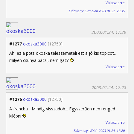
Válasz erre
Előzmény: Sirmelon 2003.01.22. 23:35
2003.01.24. 17:29
#1277
okoska3000
[12750]
Áh, ez a pöts okoska teleszemeteli ezt a jó kis topicot...
milyen csúnya bácsi, nemigaz?
Válasz erre
2003.01.24. 17:28
#1276
okoska3000
[12750]
A francba... Mindíg visszadob... Egyszerűen nem enged
kilépni
Válasz erre
Előzmény: VOid- 2003.01.24. 17:20