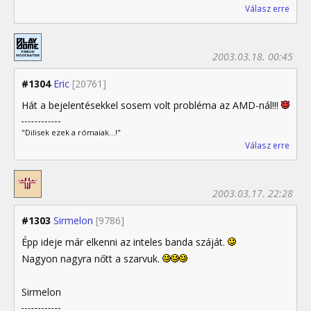
Válasz erre
2003.03.18. 00:45
#1304
Eric
[20761]
Hát a bejelentésekkel sosem volt probléma az AMD-nál!!!
"Dilisek ezek a rómaiak...!"
Válasz erre
2003.03.17. 22:28
#1303
Sirmelon
[9786]
Épp ideje már elkenni az inteles banda száját.
Nagyon nagyra nőtt a szarvuk.
Sirmelon