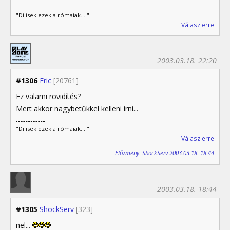
"Dilisek ezek a rómaiak...!"
Válasz erre
2003.03.18. 22:20
#1306
Eric
[20761]
Ez valami rövidítés?
Mert akkor nagybetűkkel kelleni írni...
"Dilisek ezek a rómaiak...!"
Válasz erre
Előzmény: ShockServ 2003.03.18. 18:44
2003.03.18. 18:44
#1305
ShockServ
[323]
nel...