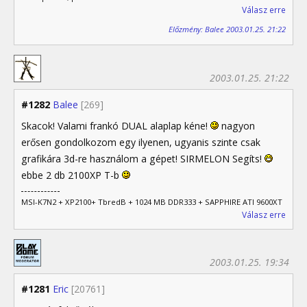
Válasz erre
Előzmény: Balee 2003.01.25. 21:22
2003.01.25. 21:22
#1282
Balee
[269]
Skacok! Valami frankó DUAL alaplap kéne!
nagyon
erősen gondolkozom egy ilyenen, ugyanis szinte csak
grafikára 3d-re használom a gépet! SIRMELON Segíts!
ebbe 2 db 2100XP T-b
MSI-K7N2 + XP2100+ TbredB + 1024 MB DDR333 + SAPPHIRE ATI 9600XT
Válasz erre
2003.01.25. 19:34
#1281
Eric
[20761]