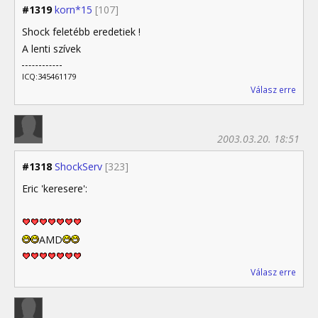
#1319
korn*15
[107]
Shock feletébb eredetiek !
A lenti szívek
ICQ:345461179
Válasz erre
2003.03.20. 18:51
#1318
ShockServ
[323]
Eric 'keresere':
AMD
Válasz erre