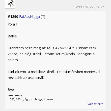
2003.01.27. 01:26
#1290
FatAssNigga
[7]
Yo all!
Balee
Szerintem nézd meg az Asus A7M266-Dt. Tudom: csak
266os, de elég stabil! Láttam 1et működni, lobogott a
hajam...
Tudtok vmit a mobilAMDkről? Teljesítményben mennyivel
rosszabb az asztalinál?
Bye
ic550, 160sd, 6gb, 4mb vga, sbkomp.
Válasz erre