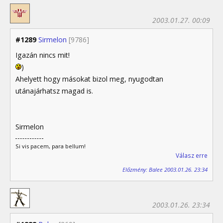
2003.01.27. 00:09
#1289
Sirmelon
[9786]
Igazán nincs mit!
)
Ahelyett hogy másokat bizol meg, nyugodtan
utánajárhatsz magad is.
Sirmelon
Si vis pacem, para bellum!
Válasz erre
Előzmény: Balee 2003.01.26. 23:34
2003.01.26. 23:34