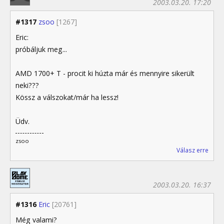
2003.03.20. 17:20
#1317
zsoo
[1267]
Eric:
próbáljuk meg...
AMD 1700+ T - procit ki húzta már és mennyire sikerült
neki???
Kössz a válszokat/már ha lessz!
Üdv.
zsoo
Válasz erre
2003.03.20. 16:37
#1316
Eric
[20761]
Még valami?