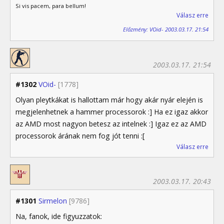
Si vis pacem, para bellum!
Válasz erre
Előzmény: VOid- 2003.03.17. 21:54
2003.03.17. 21:54
#1302
VOid-
[1778]
Olyan pleytkákat is hallottam már hogy akár nyár elején is
megjelenhetnek a hammer processorok :] Ha ez igaz akkor
az AMD most nagyon betesz az intelnek :] Igaz ez az AMD
processorok árának nem fog jót tenni :[
Válasz erre
2003.03.17. 20:43
#1301
Sirmelon
[9786]
Na, fanok, ide figyuzzatok: