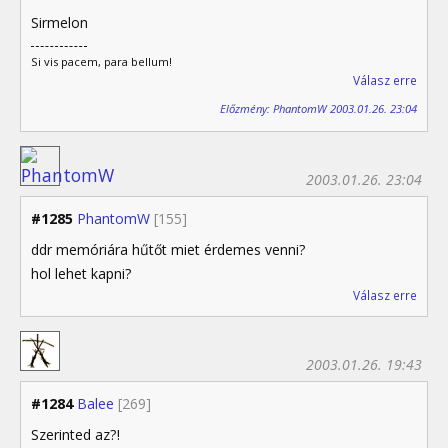
Sirmelon
Si vis pacem, para bellum!
Válasz erre
Előzmény: PhantomW 2003.01.26. 23:04
2003.01.26. 23:04
#1285
PhantomW
[155]
ddr memóriára hűtőt miet érdemes venni?
hol lehet kapni?
Válasz erre
2003.01.26. 19:43
#1284
Balee
[269]
Szerinted az?!