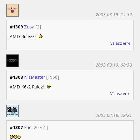
2003.03.19. 14:52
#1309
Zosa
[2]
AMD Rulezzz!
Válasz erre
2003.03.19. 08:30
#1308
NisMaster
[1956]
AMD K6-2 Rulez!!!
Válasz erre
2003.03.18. 22:21
#1307
Eric
[20761]