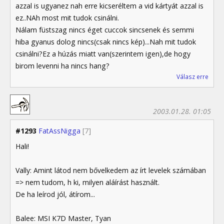
azzal is ugyanez nah erre kicseréltem a vid kártyát azzal is
ez..NAh most mit tudok csinálni.
Nálam füstszag nincs éget cuccok sincsenek és semmi
hiba gyanus dolog nincs(csak nincs kép)...Nah mit tudok
csinálni?Ez a húzás miatt van(szerintem igen),de hogy
birom levenni ha nincs hang?
Válasz erre
2003.01.28. 01:05
#1293
FatAssNigga
[7]
Hali!
Vally: Amint látod nem bővelkedem az írt levelek számában
=> nem tudom, h ki, milyen aláírást használt.
De ha leírod jól, átírom...
Balee: MSI K7D Master, Tyan