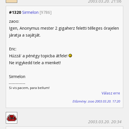
2003.03.20. 21:06
#1320
Sirmelon
[9786]
zaoo:
Igen, Anonymus mester 2 gigaherz feletti télleges órajelen
járatja a sajátját.
Eric:
Húzzá' a pénégy topicba átfele!
Ne irigykedd tele a mienket!
Sirmelon
Si vis pacem, para bellum!
Válasz erre
Előzmény: zsoo 2003.03.20. 17:20
2003.03.20. 20:34