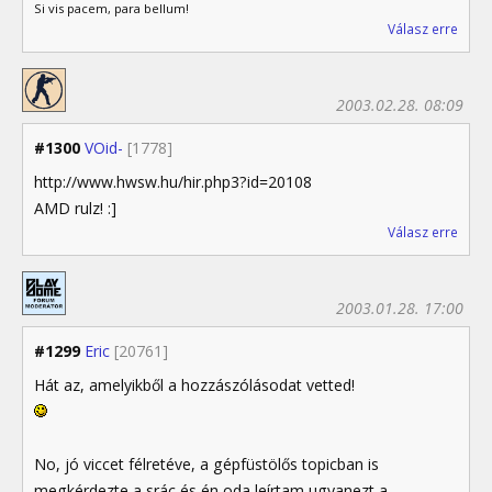
Si vis pacem, para bellum!
Válasz erre
2003.02.28. 08:09
#1300
VOid-
[1778]
http://www.hwsw.hu/hir.php3?id=20108
AMD rulz! :]
Válasz erre
2003.01.28. 17:00
#1299
Eric
[20761]
Hát az, amelyikből a hozzászólásodat vetted!
No, jó viccet félretéve, a gépfüstölős topicban is
megkérdezte a srác és én oda leírtam ugyanezt a