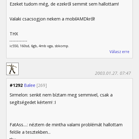
Ezeket tudom még, de ezekről semmit sem hallottam!
Valaki csacsogjon nekem a mobilAMDkről!
THX
ic550, 160sd, 6gb, 4mb vga, sbkomp.
Válasz erre
2003.01.27. 07:47
#1292
Balee
[269]
Sirmelon: senkit nem bíztam meg semmivel, csak a
segítségedet kértem! :I
FatAss....: néztem de mintha valami problémát hallottam
felóle a tesztekben...