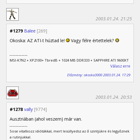
2003.01.24. 21:25
#1279
Balee
[269]
Okoska: AZ ATI-t húztad le!
Vagy félre értettelek?
MSI-K7N2 + XP2100+ TbredB + 1024 MB DDR333 + SAPPHIRE ATI 9600XT
Válasz erre
Előzmény: okoska3000 2003.01.24. 17:29
2003.01.24. 20:53
#1278
vally
[9774]
Ausztriában (ahol veszem) már van.
Sose vitatkozz idiótákkal, mert lesüllyedsz az ő szintjükre és legyőznek
a rutinjukkal.