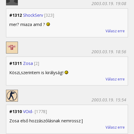
2003.03.19. 19:08
#1312
ShockServ
[323]
mer? miaza amd ?
Válasz erre
2003.03.19. 18:56
#1311
Zosa
[2]
Köszi,szerintem is királyság!
Válasz erre
2003.03.19. 15:54
#1310
VOid-
[1778]
Zosa első hozzászólásnak nemrossz:]
Válasz erre