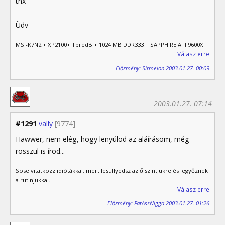
thx
Üdv
MSI-K7N2 + XP2100+ TbredB + 1024 MB DDR333 + SAPPHIRE ATI 9600XT
Válasz erre
Előzmény: Sirmelon 2003.01.27. 00:09
2003.01.27. 07:14
#1291
vally
[9774]
Hawwer, nem elég, hogy lenyúlod az aláírásom, még
rosszul is írod...
Sose vitatkozz idiótákkal, mert lesüllyedsz az ő szintjükre és legyőznek
a rutinjukkal.
Válasz erre
Előzmény: FatAssNigga 2003.01.27. 01:26