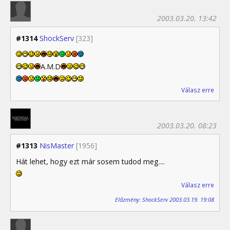
2003.03.20. 13:42
#1314
ShockServ
[323]
A.M.D
Válasz erre
2003.03.20. 08:23
#1313
NisMaster
[1956]
Hát lehet, hogy ezt már sosem tudod meg....
Válasz erre
Előzmény: ShockServ 2003.03.19. 19:08