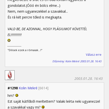
gondolatot.(Óóó én bölcs elme...)
Nem, nem ugyanezekkel a szavakkal...
És rá két percre tőled is megkapta.
VALD BE, DE AZONNAL, HOGY PLÁGIUMOT KÖVETTÉL
EL!!!!!!!!!!!
"Dilisek ezek a rómaiak...!"
Válasz erre
Előzmény: Kolin Mekré 2003.01.28. 16:43
2003.01.28. 16:43
#1298
Kolin Mekré
[6614]
hm?
Ezt saját kútfőből merítettem? Valaki leírta neki ugyanezzel
a szavakkal vagy mi?