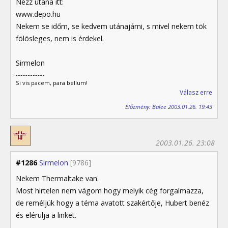
Nézz utána itt:
www.depo.hu
Nekem se időm, se kedvem utánajárni, s mivel nekem tök
fölösleges, nem is érdekel.
Sirmelon
Si vis pacem, para bellum!
Válasz erre
Előzmény: Balee 2003.01.26. 19:43
2003.01.26. 23:08
#1286
Sirmelon
[9786]
Nekem Thermaltake van.
Most hirtelen nem vágom hogy melyik cég forgalmazza,
de reméljük hogy a téma avatott szakértője, Hubert benéz
és elérulja a linket.