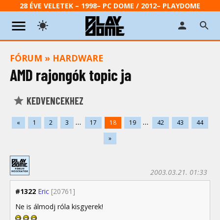
28 ÉVE VELETEK – 1998– PC DOME / 2012– PLAYDOME
FÓRUM
»
HARDWARE
AMD rajongók topic ja
KEDVENCEKHEZ
...
...
«
1
2
3
17
18
19
42
43
44
»
2003.03.21. 01:33
#1322
Eric
[20761]
Ne is álmodj róla kisgyerek!