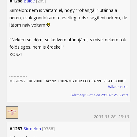
#1288
Balee
[269]
Sirmelon: nem is vártam el, hogy "rohangálj" utánna a
neten, csak gondoltam te esetleg tudsz segíteni nekem, de
látom naív voltam
"Nekem se időm, se kedvem utánajárni, s mivel nekem tök
fölösleges, nem is érdekel."
KÖSZ!
MSI-K7N2 + XP2100+ TbredB + 1024 MB DDR333 + SAPPHIRE ATI 9600XT
Válasz erre
Előzmény: Sirmelon 2003.01.26. 23:10
2003.01.26. 23:10
#1287
Sirmelon
[9786]