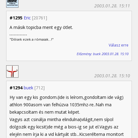
2003.01.28. 15:11
#1295
Eric
[20761]
A másik topicba ment egy ötlet.
"Dilisek ezek a rómaiak...!"
Válasz erre
Előzmény: buek 2003.01.28. 15:10
2003.01.28. 15:10
#1294
buek
[712]
Hy van egy kis gondom.(ide is leírom,gondoltam ide vág)
athlon 900asom van felhúzva 1035mhz-re..Nah ma
bekapcsoltam és nem mutat képet.
Vagyis azt csinálja mintha elindulna(világit,nem sípol
dolgozik egy kicsit)de még a bios-ig se jut el.Vagyis az
elején nem írja ki a vid kártyát stb...Kicseréltema monitort