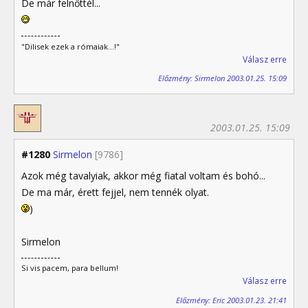
De már felnőttél...
"Dilisek ezek a rómaiak...!"
Válasz erre
Előzmény: Sirmelon 2003.01.25. 15:09
2003.01.25. 15:09
#1280
Sirmelon
[9786]
Azok még tavalyiak, akkor még fiatal voltam és bohó...
De ma már, érett fejjel, nem tennék olyat.
)
Sirmelon
Si vis pacem, para bellum!
Válasz erre
Előzmény: Eric 2003.01.23. 21:41