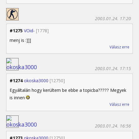
2003.01.24. 17:20
#1275
VOid-
[1778]
menj is :]]]
Válasz erre
2003.01.24. 17:15
#1274
okoska3000
[12750]
Egyáltalán hogy kerültem be ebbe a topicba????? Megyek
is innen
Válasz erre
2003.01.24. 16:56
#1273
okoska3000
[12750]