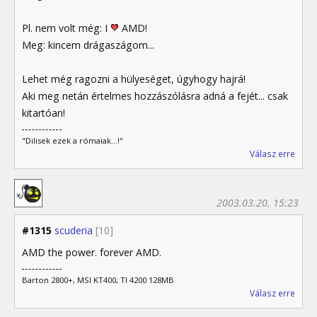
Pl. nem volt még: I
AMD!
Meg: kincem drágaszágom...
Lehet még ragozni a hülyeséget, úgyhogy hajrá!
Aki meg netán értelmes hozzászólásra adná a fejét... csak
kitartóan!
"Dilisek ezek a rómaiak...!"
Válasz erre
2003.03.20. 15:23
#1315
scuderia
[10]
AMD the power. forever AMD.
Barton 2800+, MSI KT400, TI 4200 128MB
Válasz erre