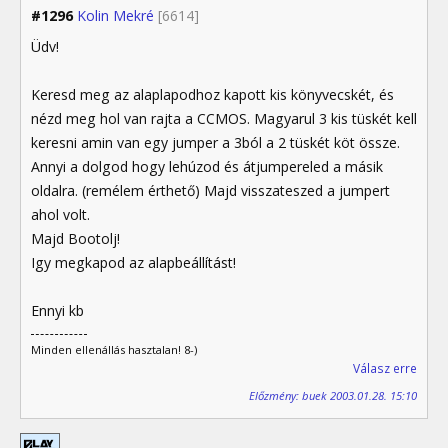
#1296
Kolin Mekré
[6614]
Üdv!
Keresd meg az alaplapodhoz kapott kis könyvecskét, és
nézd meg hol van rajta a CCMOS. Magyarul 3 kis tüskét kell
keresni amin van egy jumper a 3ból a 2 tüskét köt össze.
Annyi a dolgod hogy lehúzod és átjumpereled a másik
oldalra. (remélem érthető) Majd visszateszed a jumpert
ahol volt.
Majd Bootolj!
Igy megkapod az alapbeállítást!
Ennyi kb
Minden ellenállás hasztalan! 8-)
Válasz erre
Előzmény: buek 2003.01.28. 15:10