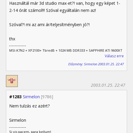
Használtál már 3d studio max-et?! van, hogy egy képet 1-
2-14 órát számol!!! Szóval egyáltalán nem az!
Szóval?! mi az ami ár/teljesítményben jó?!
thx
MSI-K7N2 + XP2100+ TbredB + 1024 MB DDR333 + SAPPHIRE ATI 9600XT
Válasz erre
Előzmény: Sirmelon 2003.01.25. 22:47
2003.01.25. 22:47
#1283
Sirmelon
[9786]
Nem tulzás ez azért?
Sirmelon
Si vis pacem, para bellum!