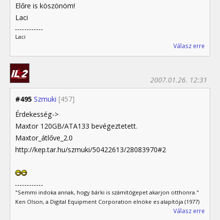
Előre is köszönöm!
Laci
Laci
Válasz erre
2007.01.26. 12:31
#495
Szmuki
[457]
Érdekesség->
Maxtor 120GB/ATA133 bevégeztetett.
Maxtor_átlőve_2.0
http://kep.tar.hu/szmuki/50422613/28083970#2
"Semmi indoka annak, hogy bárki is számítógepet akarjon otthonra."
Ken Olson, a Digital Equipment Corporation elnöke es alapítója (1977)
Válasz erre