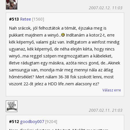
2007.02.12. 11:03
#513
Retee
[1560]
Nah srácok, jól felhoztátok a témát, éjszaka meg is
pukkant majdnem a winyó...
Indítanám a kotor2-t, erre
kék képernyő, valami gáz van. Indítgatom a winfost mindig
ugyanaz, kék képernyő, de néha elején kiírta, hogy nincs
winyó...ma reggel szépen megmozgattam a kábeleket,
illetve rádugtam egy másikra, azóta nincs gond, de...Akinek
samsungja van, mondja már meg mennyi nála az átlag
hőmérséklet? Mert nálam 36-38 fok szokott lenni, most
viszont 22-őt jelez a HDD life..nem alacsony ez?
Válasz erre
2007.02.11. 21:03
#512
goodboy007
[9204]