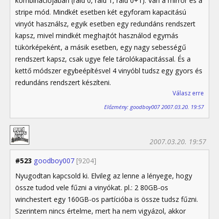
kombinációjában (raid 0, raid 1, raid 0+1). Van a mirror és a
stripe mód. Mindkét esetben két egyforam kapacitású
vinyót használsz, egyik esetben egy redundáns rendszert
kapsz, mivel mindkét meghajtót használod egymás
tükörképeként, a másik esetben, egy nagy sebességű
rendszert kapsz, csak ugye fele tárolókapacitással. És a
kettő módszer egybeépítésvel 4 vinyóbl tudsz egy gyors és
redundáns rendszert készíteni.
Válasz erre
Előzmény: goodboy007 2007.03.20. 19:57
2007.03.20. 19:57
#523
goodboy007
[9204]
Nyugodtan kapcsold ki. Elvileg az lenne a lényege, hogy
össze tudod vele fűzni a vinyókat. pl.: 2 80GB-os
winchestert egy 160GB-os partícióba is össze tudsz fűzni.
Szerintem nincs értelme, mert ha nem vigyázol, akkor