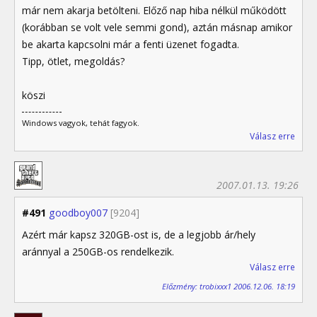
már nem akarja betölteni. Előző nap hiba nélkül működött
(korábban se volt vele semmi gond), aztán másnap amikor
be akarta kapcsolni már a fenti üzenet fogadta.
Tipp, ötlet, megoldás?
köszi
Windows vagyok, tehát fagyok.
Válasz erre
2007.01.13. 19:26
#491
goodboy007
[9204]
Azért már kapsz 320GB-ost is, de a legjobb ár/hely
aránnyal a 250GB-os rendelkezik.
Válasz erre
Előzmény: trobixxx1 2006.12.06. 18:19