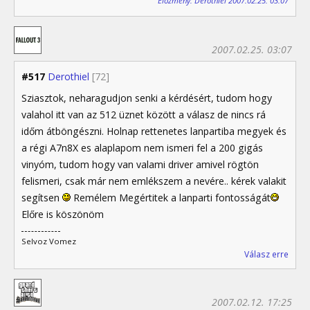
Előzmény: Derothiel 2007.02.25. 03:07
2007.02.25. 03:07
#517
Derothiel
[72]
Sziasztok, neharagudjon senki a kérdésért, tudom hogy
valahol itt van az 512 üznet között a válasz de nincs rá
időm átböngészni. Holnap rettenetes lanpartiba megyek és
a régi A7n8X es alaplapom nem ismeri fel a 200 gigás
vinyóm, tudom hogy van valami driver amivel rögtön
felismeri, csak már nem emlékszem a nevére.. kérek valakit
segítsen
Remélem Megértitek a lanparti fontosságát
Előre is köszönöm
Selvoz Vomez
Válasz erre
2007.02.12. 17:25