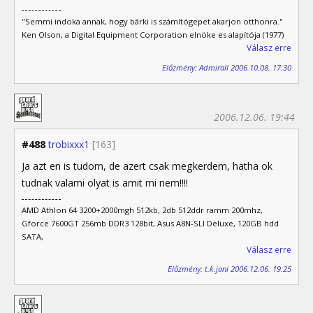
"Semmi indoka annak, hogy bárki is számítógepet akarjon otthonra."
Ken Olson, a Digital Equipment Corporation elnöke es alapítója (1977)
Válasz erre
Előzmény: Admirall 2006.10.08. 17:30
2006.12.06. 19:44
#488
trobixxx1
[163]
Ja azt en is tudom, de azert csak megkerdem, hatha ok
tudnak valami olyat is amit mi nem!!!!
AMD Athlon 64 3200+2000mgh 512kb, 2db 512ddr ramm 200mhz,
Gforce 7600GT 256mb DDR3 128bit, Asus A8N-SLI Deluxe, 120GB hdd
SATA,
Válasz erre
Előzmény: t.k.jani 2006.12.06. 19:25