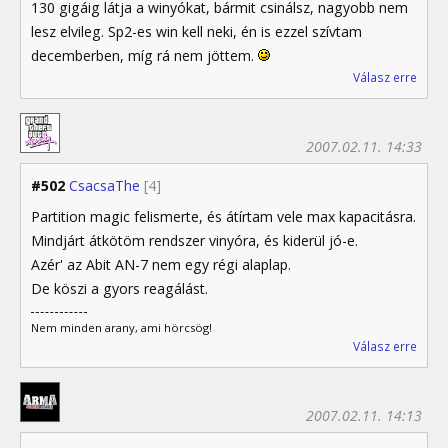
130 gigáig látja a winyókat, bármit csinálsz, nagyobb nem
lesz elvileg. Sp2-es win kell neki, én is ezzel szívtam
decemberben, míg rá nem jöttem.
Válasz erre
2007.02.11. 14:33
#502
CsacsaThe
[4]
Partition magic felismerte, és átírtam vele max kapacitásra.
Mindjárt átkötöm rendszer vinyóra, és kiderül jó-e.
Azér' az Abit AN-7 nem egy régi alaplap.
De köszi a gyors reagálást.
Nem minden arany, ami hörcsög!
Válasz erre
2007.02.11. 14:13