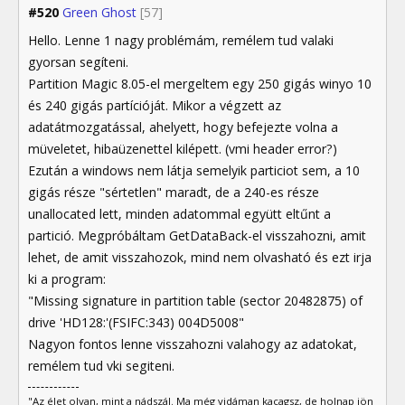
#520
Green Ghost
[57]
Hello. Lenne 1 nagy problémám, remélem tud valaki
gyorsan segíteni.
Partition Magic 8.05-el mergeltem egy 250 gigás winyo 10
és 240 gigás partícióját. Mikor a végzett az
adatátmozgatással, ahelyett, hogy befejezte volna a
müveletet, hibaüzenettel kilépett. (vmi header error?)
Ezután a windows nem látja semelyik particiot sem, a 10
gigás része "sértetlen" maradt, de a 240-es része
unallocated lett, minden adatommal együtt eltűnt a
partició. Megpróbáltam GetDataBack-el visszahozni, amit
lehet, de amit visszahozok, mind nem olvasható és ezt irja
ki a program:
"Missing signature in partition table (sector 20482875) of
drive 'HD128:'(FSIFC:343) 004D5008"
Nagyon fontos lenne visszahozni valahogy az adatokat,
remélem tud vki segiteni.
"Az élet olyan, mint a nádszál. Ma még vidáman kacagsz, de holnap jön