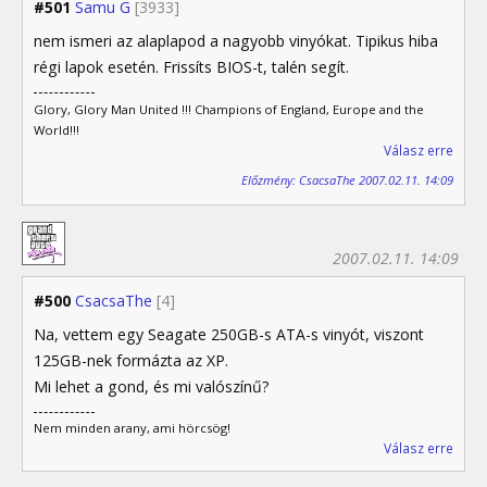
#501
Samu G
[3933]
nem ismeri az alaplapod a nagyobb vinyókat. Tipikus hiba
régi lapok esetén. Frissíts BIOS-t, talén segít.
Glory, Glory Man United !!! Champions of England, Europe and the
World!!!
Válasz erre
Előzmény: CsacsaThe 2007.02.11. 14:09
2007.02.11. 14:09
#500
CsacsaThe
[4]
Na, vettem egy Seagate 250GB-s ATA-s vinyót, viszont
125GB-nek formázta az XP.
Mi lehet a gond, és mi valószínű?
Nem minden arany, ami hörcsög!
Válasz erre