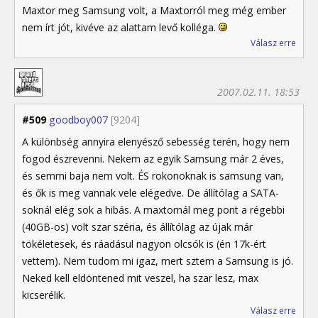
Maxtor meg Samsung volt, a Maxtorról meg még ember
nem írt jót, kivéve az alattam levő kolléga.
Válasz erre
2007.02.11. 18:53
#509
goodboy007
[9204]
A különbség annyira elenyésző sebesség terén, hogy nem
fogod észrevenni. Nekem az egyik Samsung már 2 éves,
és semmi baja nem volt. ÉS rokonoknak is samsung van,
és ők is meg vannak vele elégedve. De állítólag a SATA-
soknál elég sok a hibás. A maxtornál meg pont a régebbi
(40GB-os) volt szar széria, és állítólag az újak már
tökéletesek, és ráadásul nagyon olcsók is (én 17k-ért
vettem). Nem tudom mi igaz, mert sztem a Samsung is jó.
Neked kell eldöntened mit veszel, ha szar lesz, max
kicserélik.
Válasz erre