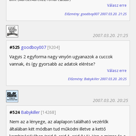
Válasz erre
Előzmény: goodboy007 2007.03.20. 21:25
2007.03.20. 21:25
#525
goodboy007
[9204]
Vagyis 2 egyforma nagy vinyón ugyanazok a cuccok
vannak, és így gyorsabb az adatok elérése?
Válasz erre
Előzmény: Babykiller 2007.03.20. 20:25
2007.03.20. 20:25
#524
Babykiller
[14268]
Nem az a lényege, az alaplapon található vezérlők
általában két módban tud működni illetve a kettő