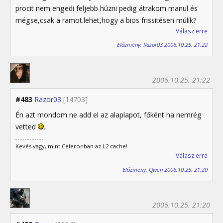
procit nem engedi feljebb húzni pedig átrakom manul és
mégse,csak a ramot.lehet,hogy a bios frissitésen múlik?
Válasz erre
Előzmény: Razor03 2006.10.25. 21:22
2006.10.25. 21:22
#483
Razor03
[14703]
Én azt mondom ne add el az alaplapot, főként ha nemrég
vetted
..
Kevés vagy, mint Celeronban az L2 cache!
Válasz erre
Előzmény: Qwen 2006.10.25. 21:20
2006.10.25. 21:20