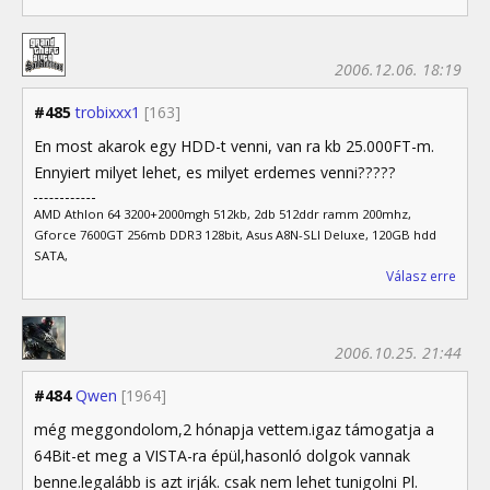
2006.12.06. 18:19
#485
trobixxx1
[163]
En most akarok egy HDD-t venni, van ra kb 25.000FT-m.
Ennyiert milyet lehet, es milyet erdemes venni?????
AMD Athlon 64 3200+2000mgh 512kb, 2db 512ddr ramm 200mhz,
Gforce 7600GT 256mb DDR3 128bit, Asus A8N-SLI Deluxe, 120GB hdd
SATA,
Válasz erre
2006.10.25. 21:44
#484
Qwen
[1964]
még meggondolom,2 hónapja vettem.igaz támogatja a
64Bit-et meg a VISTA-ra épül,hasonló dolgok vannak
benne.legalább is azt irják. csak nem lehet tunigolni Pl.