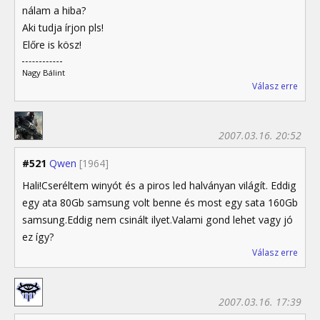
nálam a hiba?
Aki tudja írjon pls!
Előre is kösz!
Nagy Bálint
Válasz erre
2007.03.16. 20:52
#521
Qwen
[1964]
Hali!Cseréltem winyót és a piros led halványan világít. Eddig
egy ata 80Gb samsung volt benne és most egy sata 160Gb
samsung.Eddig nem csinált ilyet.Valami gond lehet vagy jó
ez így?
Válasz erre
2007.03.16. 17:39