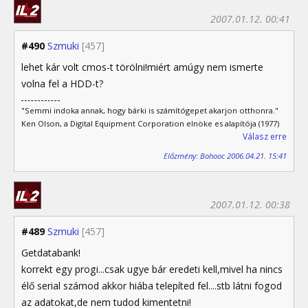
2007.01.12. 00:41
#490
Szmuki
[457]
lehet kár volt cmos-t törölni!miért amúgy nem ismerte
volna fel a HDD-t?
"Semmi indoka annak, hogy bárki is számítógepet akarjon otthonra."
Ken Olson, a Digital Equipment Corporation elnöke es alapítója (1977)
Válasz erre
Előzmény: Bohooc 2006.04.21. 15:41
2007.01.12. 00:38
#489
Szmuki
[457]
Getdatabank!
korrekt egy progi...csak ugye bár eredeti kell,mivel ha nincs
élő serial számod akkor hiába telepíted fel....stb látni fogod
az adatokat,de nem tudod kimentetni!