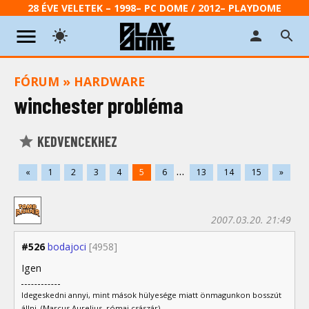
28 ÉVE VELETEK – 1998– PC DOME / 2012– PLAYDOME
FÓRUM
»
HARDWARE
winchester probléma
KEDVENCEKHEZ
...
«
1
2
3
4
5
6
13
14
15
»
2007.03.20. 21:49
#526
bodajoci
[4958]
Igen
Idegeskedni annyi, mint mások hülyesége miatt önmagunkon bosszút
állni. (Marcus Aurelius, római császár)