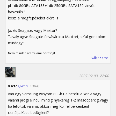
pl 1db 80GBs ATA133+1db 250GBs SATA150 vinyót
használni?
köszi a megfejtéseket előre is
Ja, és Seagate, vagy Maxtor?
Tavaly ugye Seagate felvásárolta Maxtort, sz'al gondolom
mindegy?
Nem minden arany, ami hörcsög!
Válasz erre
2007.02.03. 22:00
#497
Qwen
[1964]
van egy Samsung winyom 80Gb.Ha betölti a Win-t vagy
valami progi elindul mindig nyekereg 1-2 másodpercig.Vagy
ha letöltök valamit akkor meg Kb. fél percenként
csinálja.Kezd bedögleni?