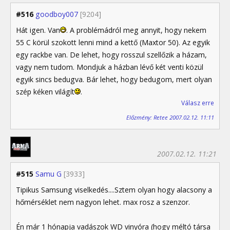
#516
goodboy007
[9204]
Hát igen. Van
. A problémádról meg annyit, hogy nekem
55 C körül szokott lenni mind a kettő (Maxtor 50). Az egyik
egy rackbe van. De lehet, hogy rosszul szellőzik a házam,
vagy nem tudom. Mondjuk a házban lévő két venti közül
egyik sincs bedugva. Bár lehet, hogy bedugom, mert olyan
szép kéken világít
.
Válasz erre
Előzmény: Retee 2007.02.12. 11:11
2007.02.12. 11:21
#515
Samu G
[3933]
Tipikus Samsung viselkedés....Sztem olyan hogy alacsony a
hőmérséklet nem nagyon lehet. max rosz a szenzor.
Én már 1 hónapja vadászok WD vinyóra (hogy méltó társa