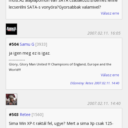
most.Az alaplapomon van SATA csatlakozó.Érdemes lenne
lecserélni SATA-s vonyóra?Gyorsabbak valamivel?
Válasz erre
2007.02.11. 16:05
#504
Samu G
[3933]
ja igen meg ez is igaz.
Glory, Glory Man United !!! Champions of England, Europe and the
World!!!
Válasz erre
Előzmény: Retee 2007.02.11. 14:40
2007.02.11. 14:40
#503
Retee
[1560]
Sima Win XP-t raktál fel, ugye? Mert a sima Xp csak 125-