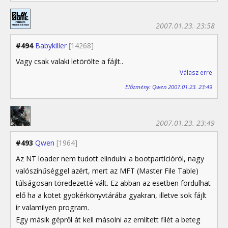
2007.01.23. 23:58
#494
Babykiller
[14268]
Vagy csak valaki letörölte a fájlt..
Válasz erre
Előzmény: Qwen 2007.01.23. 23:49
2007.01.23. 23:49
#493
Qwen
[1964]
Az NT loader nem tudott elindulni a bootpartícióról, nagy
valószínűséggel azért, mert az MFT (Master File Table)
túlságosan töredezetté vált. Ez abban az esetben fordulhat
elő ha a kötet gyökérkönyvtárába gyakran, illetve sok fájlt
ír valamilyen program.
Egy másik gépről át kell másolni az említett filét a beteg