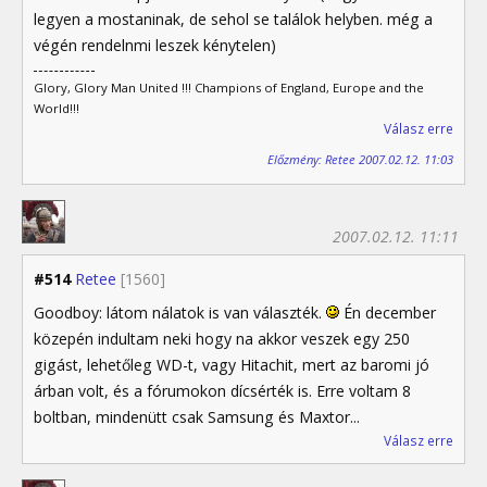
legyen a mostaninak, de sehol se találok helyben. még a
végén rendelnmi leszek kénytelen)
Glory, Glory Man United !!! Champions of England, Europe and the
World!!!
Válasz erre
Előzmény: Retee 2007.02.12. 11:03
2007.02.12. 11:11
#514
Retee
[1560]
Goodboy: látom nálatok is van választék.
Én december
közepén indultam neki hogy na akkor veszek egy 250
gigást, lehetőleg WD-t, vagy Hitachit, mert az baromi jó
árban volt, és a fórumokon dícsérték is. Erre voltam 8
boltban, mindenütt csak Samsung és Maxtor...
Válasz erre