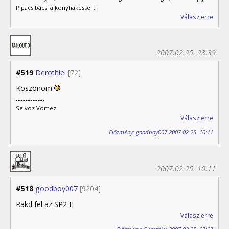
Pipacs bácsi a konyhakéssel.."
Válasz erre
2007.02.25. 23:39
#519
Derothiel
[72]
Köszönöm
Selvoz Vomez
Válasz erre
Előzmény: goodboy007 2007.02.25. 10:11
2007.02.25. 10:11
#518
goodboy007
[9204]
Rakd fel az SP2-t!
Válasz erre