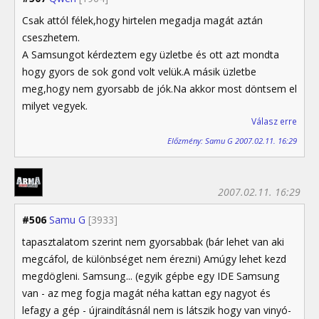
Csak attól félek,hogy hirtelen megadja magát aztán
cseszhetem.
A Samsungot kérdeztem egy üzletbe és ott azt mondta
hogy gyors de sok gond volt velük.A másik üzletbe
meg,hogy nem gyorsabb de jók.Na akkor most döntsem el
milyet vegyek.
Válasz erre
Előzmény: Samu G 2007.02.11. 16:29
2007.02.11. 16:29
#506
Samu G
[3933]
tapasztalatom szerint nem gyorsabbak (bár lehet van aki
megcáfol, de különbséget nem érezni) Amúgy lehet kezd
megdögleni. Samsung... (egyik gépbe egy IDE Samsung
van - az meg fogja magát néha kattan egy nagyot és
lefagy a gép - újraindításnál nem is látszik hogy van vinyó-