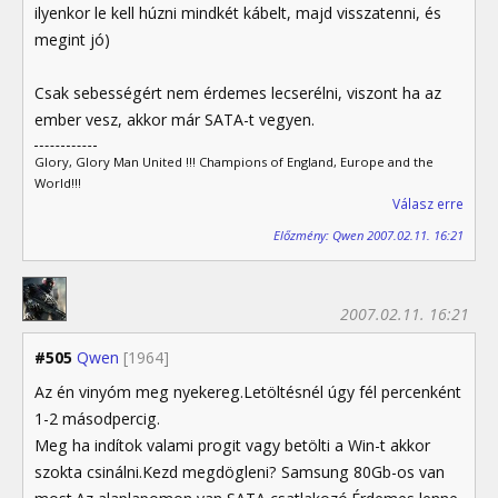
ilyenkor le kell húzni mindkét kábelt, majd visszatenni, és
megint jó)
Csak sebességért nem érdemes lecserélni, viszont ha az
ember vesz, akkor már SATA-t vegyen.
Glory, Glory Man United !!! Champions of England, Europe and the
World!!!
Válasz erre
Előzmény: Qwen 2007.02.11. 16:21
2007.02.11. 16:21
#505
Qwen
[1964]
Az én vinyóm meg nyekereg.Letöltésnél úgy fél percenként
1-2 másodpercig.
Meg ha indítok valami progit vagy betölti a Win-t akkor
szokta csinálni.Kezd megdögleni? Samsung 80Gb-os van