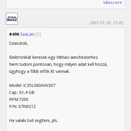
Válasz erre
2007.01.29. 21:43
#496
SzaLaci
[1]
Sziasztok,
Elektronikát keresek egy Hithaci winchesterhez.
Nem tudom pontosan, hogy milyen adat kell hozzá,
úgyhogy a főbb infók itt vannak.
Model: IC35L060AVV207
Cap.: 61,4 GB
RPM:7200
P/N: 07N9212
Ha valaki tud segíteni, pls.