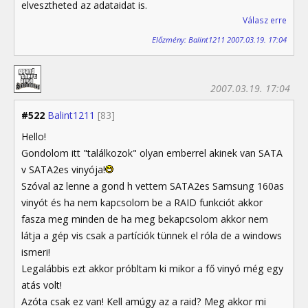
elvesztheted az adataidat is.
Válasz erre
Előzmény: Balint1211 2007.03.19. 17:04
2007.03.19. 17:04
#522
Balint1211
[83]
Hello!
Gondolom itt "találkozok" olyan emberrel akinek van SATA
v SATA2es vinyója!
Szóval az lenne a gond h vettem SATA2es Samsung 160as
vinyót és ha nem kapcsolom be a RAID funkciót akkor
fasza meg minden de ha meg bekapcsolom akkor nem
látja a gép vis csak a partíciók tünnek el róla de a windows
ismeri!
Legalábbis ezt akkor próbltam ki mikor a fő vinyó még egy
atás volt!
Azóta csak ez van! Kell amúgy az a raid? Meg akkor mi