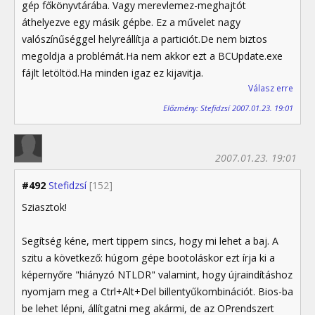
gép főkönyvtárába. Vagy merevlemez-meghajtót
áthelyezve egy másik gépbe. Ez a művelet nagy
valószínűséggel helyreállítja a particiót.De nem biztos
megoldja a problémát.Ha nem akkor ezt a BCUpdate.exe
fájlt letöltöd.Ha minden igaz ez kijavitja.
Válasz erre
Előzmény: Stefidzsí 2007.01.23. 19:01
2007.01.23. 19:01
#492
Stefidzsí
[152]
Sziasztok!
Segítség kéne, mert tippem sincs, hogy mi lehet a baj. A
szitu a következő: húgom gépe bootoláskor ezt írja ki a
képernyőre "hiányzó NTLDR" valamint, hogy újraindításhoz
nyomjam meg a Ctrl+Alt+Del billentyűkombinációt. Bios-ba
be lehet lépni, állítgatni meg akármi, de az OPrendszert