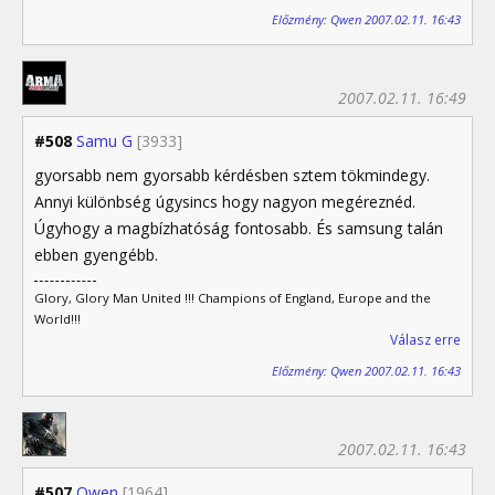
Előzmény: Qwen 2007.02.11. 16:43
2007.02.11. 16:49
#508
Samu G
[3933]
gyorsabb nem gyorsabb kérdésben sztem tökmindegy.
Annyi különbség úgysincs hogy nagyon megéreznéd.
Úgyhogy a magbízhatóság fontosabb. És samsung talán
ebben gyengébb.
Glory, Glory Man United !!! Champions of England, Europe and the
World!!!
Válasz erre
Előzmény: Qwen 2007.02.11. 16:43
2007.02.11. 16:43
#507
Qwen
[1964]