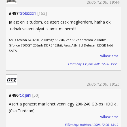
2006.12.06. 19:44
#487
trobixxx1
[163]
Ja azt en is tudom, de azert csak megkerdem, hatha ok
tudnak valami olyat is amit mi nem!!!!
AMD Athlon 64 3200+2000mgh 512kb, 2db 512ddr ramm 200mhz,
Gforce 7600GT 256mb DDR3 128bit, Asus A8N-SLI Deluxe, 120GB hdd
SATA,
Válasz erre
Előzmény: t.k.jani 2006.12.06. 19:25
2006.12.06. 19:25
#486
t.k.jani
[50]
Azert a penzert mar lehet venni egy 200-240 GB-os HDD-t .
(Csa Turdean)
Válasz erre
Előzmény: trobixxx1 2006.12.06. 18:19