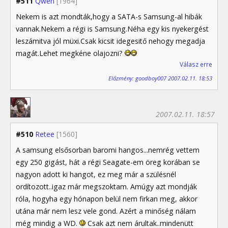
#511
Qwen
[1964]
Nekem is azt mondták,hogy a SATA-s Samsung-al hibák
vannak.Nekem a régi is Samsung.Néha egy kis nyekergést
leszámitva jól müxi.Csak kicsit idegesitő nehogy megadja
magát.Lehet megkéne olajozni?
Válasz erre
Előzmény: goodboy007 2007.02.11. 18:53
2007.02.11. 18:57
#510
Retee
[1560]
A samsung elsősorban baromi hangos...nemrég vettem
egy 250 gigást, hát a régi Seagate-em öreg korában se
nagyon adott ki hangot, ez meg már a szülésnél
ordítozott..igaz már megszoktam. Amúgy azt mondják
róla, hogyha egy hónapon belül nem firkan meg, akkor
utána már nem lesz vele gond. Azért a minőség nálam
még mindig a WD.
Csak azt nem árultak..mindenütt