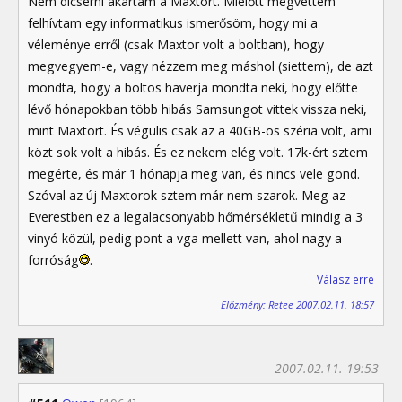
Nem dícsérni akartam a Maxtort. Mielőtt megvettem
felhívtam egy informatikus ismerősöm, hogy mi a
véleménye erről (csak Maxtor volt a boltban), hogy
megvegyem-e, vagy nézzem meg máshol (siettem), de azt
mondta, hogy a boltos haverja mondta neki, hogy előtte
lévő hónapokban több hibás Samsungot vittek vissza neki,
mint Maxtort. És végülis csak az a 40GB-os széria volt, ami
közt sok volt a hibás. És ez nekem elég volt. 17k-ért sztem
megérte, és már 1 hónapja meg van, és nincs vele gond.
Szóval az új Maxtorok sztem már nem szarok. Meg az
Everestben ez a legalacsonyabb hőmérsékletű mindig a 3
vinyó közül, pedig pont a vga mellett van, ahol nagy a
forróság
.
Válasz erre
Előzmény: Retee 2007.02.11. 18:57
2007.02.11. 19:53