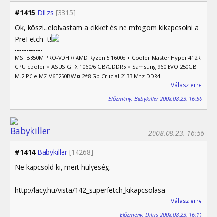
#1415
Dilizs
[3315]
Ok, köszi...elolvastam a cikket és ne mfogom kikapcsolni a
PreFetch -t!
MSI B350M PRO-VDH ¤ AMD Ryzen 5 1600x + Cooler Master Hyper 412R
CPU cooler ¤ ASUS GTX 1060/6 GB/GDDR5 ¤ Samsung 960 EVO 250GB
M.2 PCIe MZ-V6E250BW ¤ 2*8 Gb Crucial 2133 Mhz DDR4
Válasz erre
Előzmény: Babykiller 2008.08.23. 16:56
2008.08.23. 16:56
#1414
Babykiller
[14268]
Ne kapcsold ki, mert hülyeség.
http://lacy.hu/vista/142_superfetch_kikapcsolasa
Válasz erre
Előzmény: Dilizs 2008.08.23. 16:11