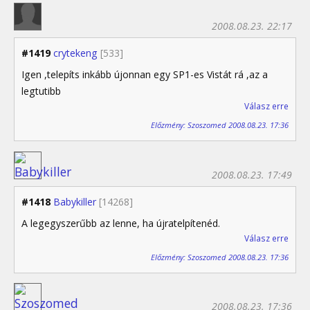
2008.08.23. 22:17
#1419
crytekeng
[533]
Igen ,telepíts inkább újonnan egy SP1-es Vistát rá ,az a
legtutibb
Válasz erre
Előzmény: Szoszomed 2008.08.23. 17:36
2008.08.23. 17:49
#1418
Babykiller
[14268]
A legegyszerűbb az lenne, ha újratelpítenéd.
Válasz erre
Előzmény: Szoszomed 2008.08.23. 17:36
2008.08.23. 17:36