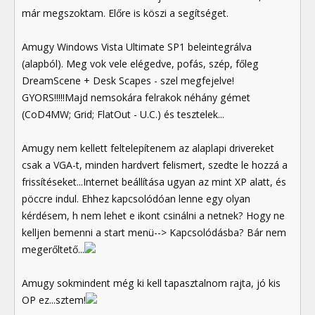
már megszoktam. Előre is köszi a segítséget.
Amugy Windows Vista Ultimate SP1 beleintegrálva
(alapból). Meg vok vele elégedve, pofás, szép, főleg
DreamScene + Desk Scapes - szel megfejelve!
GYORS!!!!!Majd nemsokára felrakok néhány gémet
(CoD4MW; Grid; FlatOut - U.C.) és tesztelek...
Amugy nem kellett feltelepítenem az alaplapi drivereket
csak a VGA-t, minden hardvert felismert, szedte le hozzá a
frissítéseket...Internet beállítása ugyan az mint XP alatt, és
pöccre indul. Ehhez kapcsolódóan lenne egy olyan
kérdésem, h nem lehet e ikont csinálni a netnek? Hogy ne
kelljen bemenni a start menü--> Kapcsolódásba? Bár nem
megerőltető...
Amugy sokmindent még ki kell tapasztalnom rajta, jó kis
OP ez...sztem!