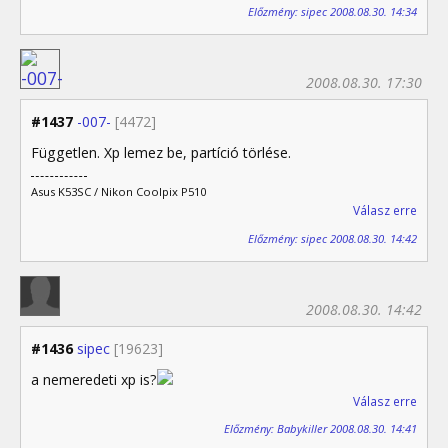
Előzmény: sipec 2008.08.30. 14:34
2008.08.30. 17:30
#1437
-007-
[4472]
Független. Xp lemez be, partíció törlése.
Asus K53SC / Nikon Coolpix P510
Válasz erre
Előzmény: sipec 2008.08.30. 14:42
2008.08.30. 14:42
#1436
sipec
[19623]
a nemeredeti xp is?
Válasz erre
Előzmény: Babykiller 2008.08.30. 14:41