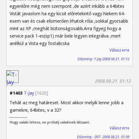
egyenlőre még nem szempont ,de azért inkább a 64bites
Vistát javaslom ha egy kicsit előretekintő vagy.Nekem 64-
esem van és csak elismerően írhatok róla ,sokkal gyorsabb
mint az XP ,meghát biztonságosabb.Arra figyejj hogy a
service pack 1-es(sp1) már bele legyen integrálva ,mert
anélkül a Vista egy fostalicska
Válasz erre
Előzmény: T-Jay 2008.08.21. 01:12
2008.08.21. 01:12
#1403
T-Jay
[1620]
Tehát az meg határeset. Most akkor melyik lenne jobb a
gamekre, 64bites, v a 32?
Hogy valaki lehess, ne próbálj valakinek látszani.
Válasz erre
Előzmény: -007- 2008.08.21. 01:09