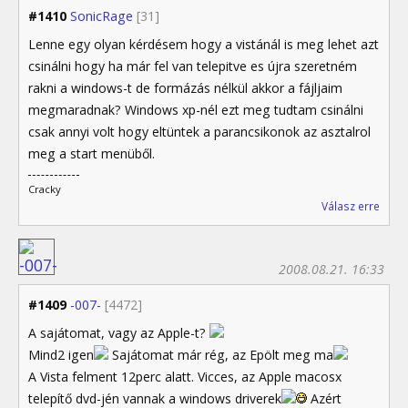
#1410
SonicRage
[31]
Lenne egy olyan kérdésem hogy a vistánál is meg lehet azt
csinálni hogy ha már fel van telepitve es újra szeretném
rakni a windows-t de formázás nélkül akkor a fájljaim
megmaradnak? Windows xp-nél ezt meg tudtam csinálni
csak annyi volt hogy eltüntek a parancsikonok az asztalrol
meg a start menüből.
Cracky
Válasz erre
2008.08.21. 16:33
#1409
-007-
[4472]
A sajátomat, vagy az Apple-t?
Mind2 igen
Sajátomat már rég, az Epölt meg ma
A Vista felment 12perc alatt. Vicces, az Apple macosx
telepítő dvd-jén vannak a windows driverek
Azért