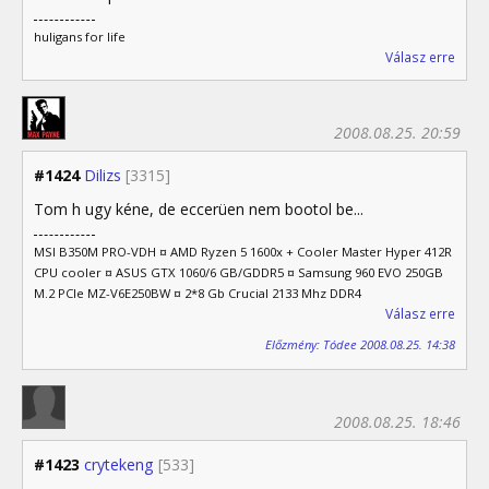
huligans for life
Válasz erre
2008.08.25. 20:59
#1424
Dilizs
[3315]
Tom h ugy kéne, de eccerüen nem bootol be...
MSI B350M PRO-VDH ¤ AMD Ryzen 5 1600x + Cooler Master Hyper 412R
CPU cooler ¤ ASUS GTX 1060/6 GB/GDDR5 ¤ Samsung 960 EVO 250GB
M.2 PCIe MZ-V6E250BW ¤ 2*8 Gb Crucial 2133 Mhz DDR4
Válasz erre
Előzmény: Tódee 2008.08.25. 14:38
2008.08.25. 18:46
#1423
crytekeng
[533]