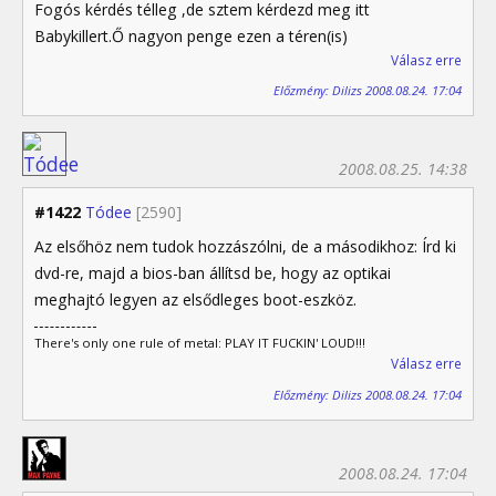
Fogós kérdés télleg ,de sztem kérdezd meg itt
Babykillert.Ő nagyon penge ezen a téren(is)
Válasz erre
Előzmény: Dilizs 2008.08.24. 17:04
2008.08.25. 14:38
#1422
Tódee
[2590]
Az elsőhöz nem tudok hozzászólni, de a másodikhoz: Írd ki
dvd-re, majd a bios-ban állítsd be, hogy az optikai
meghajtó legyen az elsődleges boot-eszköz.
There's only one rule of metal: PLAY IT FUCKIN' LOUD!!!
Válasz erre
Előzmény: Dilizs 2008.08.24. 17:04
2008.08.24. 17:04