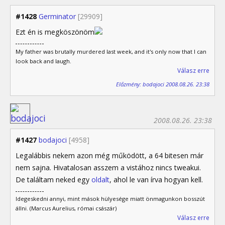
#1428
Germinator
[29909]
Ezt én is megköszönöm
My father was brutally murdered last week, and it's only now that I can
look back and laugh.
Válasz erre
Előzmény: bodajoci 2008.08.26. 23:38
2008.08.26. 23:38
#1427
bodajoci
[4958]
Legalábbis nekem azon még működött, a 64 bitesen már
nem sajna. Hivatalosan asszem a vistához nincs tweakui.
De találtam neked egy
oldalt
, ahol le van írva hogyan kell.
Idegeskedni annyi, mint mások hülyesége miatt önmagunkon bosszút
állni. (Marcus Aurelius, római császár)
Válasz erre