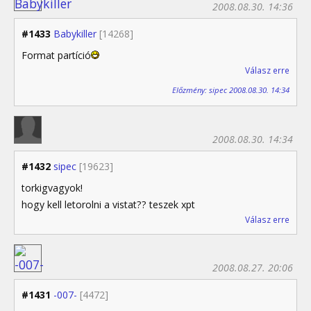
2008.08.30. 14:36
#1433
Babykiller
[14268]
Format partíció
Válasz erre
Előzmény: sipec 2008.08.30. 14:34
2008.08.30. 14:34
#1432
sipec
[19623]
torkigvagyok!
hogy kell letorolni a vistat?? teszek xpt
Válasz erre
2008.08.27. 20:06
#1431
-007-
[4472]