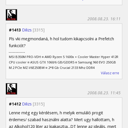
2008.08.23. 16:11
#1413
Dilizs
[3315]
Pls vki megmondaná, h hol tudom kikapcsolni a Prefetch
funkciót?
MSI B350M PRO-VDH ¤ AMD Ryzen 5 1600x + Cooler Master Hyper 412R
CPU cooler ¤ ASUS GTX 1060/6 GB/GDDR5 ¤ Samsung 960 EVO 250GB
M.2 PCIe MZ-V6E250BW ¤ 2*8 Gb Crucial 2133 Mhz DDR4
Válasz erre
2008.08.23. 11:45
#1412
Dilizs
[3315]
Lenne még egy kérdésem, h melyik emuláló progit
érdemes/ szabad használni alatta? Mert ugy hallottam, h
az Alkohol120 liter az kiakasztja...DT lenne az ideális, mert