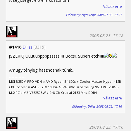
A segitséget előre is köszönöm
Válasz erre
Előzmény: crytekeng 2008.07.30. 19:51
2008.08.23. 17:18
#1416
Dilizs
[3315]
[SZERK] Uuuuupppppsssss!!!!! Bocsi, SuperFetch!!!!!
Amugy tényleg hasznosnak tűnik...
MSI B350M PRO-VDH ¤ AMD Ryzen 5 1600x + Cooler Master Hyper 412R
CPU cooler ¤ ASUS GTX 1060/6 GB/GDDR5 ¤ Samsung 960 EVO 250GB
M.2 PCIe MZ-V6E250BW ¤ 2*8 Gb Crucial 2133 Mhz DDR4
Válasz erre
Előzmény: Dilizs 2008.08.23. 17:16
2008.08.23. 17:16