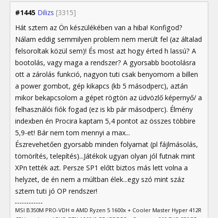
#1445
Dilizs
[3315]
Hát sztem az Ön készülékében van a hiba! Konfigod?
Nálam eddig semmilyen problem nem merült fel (az általad
felsoroltak közül sem)! És most azt hogy érted h lassú? A
bootolás, vagy maga a rendszer? A gyorsabb bootolásra
ott a zárolás funkció, nagyon tuti csak benyomom a billen
a power gombot, gép kikapcs (kb 5 másodperc), aztán
mikor bekapcsolom a gépet rögtön az üdvözlő képernyő/ a
felhasználói fiók fogad (ez is kb pár másodperc). Élmény
indexben én Procira kaptam 5,4 pontot az összes többire
5,9-et! Bár nem tom mennyi a max...
Észrevehetően gyorsabb minden folyamat (pl fájlmásolás,
tömörítés, telepítés)...Játékok ugyan olyan jól futnak mint
XPn tették azt. Persze SP1 előtt biztos más lett volna a
helyzet, de én nem a múltban élek...egy szó mint száz
sztem tuti jó OP rendszer!
MSI B350M PRO-VDH ¤ AMD Ryzen 5 1600x + Cooler Master Hyper 412R