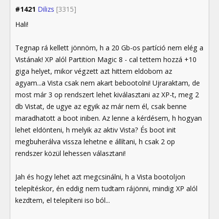
#1421
Dilizs
[3315]
Hali!
Tegnap rá kellett jönnöm, h a 20 Gb-os partíció nem elég a
Vistának! XP alól Partition Magic 8 - cal tettem hozzá +10
giga helyet, mikor végzett azt hittem eldobom az
agyam...a Vista csak nem akart bebootolni! Ujraraktam, de
most már 3 op rendszert lehet kiválasztani az XP-t, meg 2
db Vistat, de ugye az egyik az már nem él, csak benne
maradhatott a boot iniben. Az lenne a kérdésem, h hogyan
lehet eldönteni, h melyik az aktiv Vista? És boot init
megbuherálva vissza lehetne e állítani, h csak 2 op
rendszer közül lehessen választani!
Jah és hogy lehet azt megcsinálni, h a Vista bootoljon
telepítéskor, én eddig nem tudtam rájönni, mindig XP alól
kezdtem, el telepíteni iso ból...