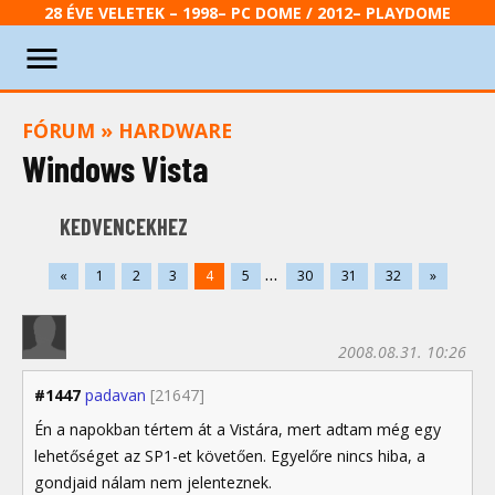
28 ÉVE VELETEK – 1998– PC DOME / 2012– PLAYDOME
FÓRUM
»
HARDWARE
Windows Vista
KEDVENCEKHEZ
...
«
1
2
3
4
5
30
31
32
»
2008.08.31. 10:26
#1447
padavan
[21647]
Én a napokban tértem át a Vistára, mert adtam még egy
lehetőséget az SP1-et követően. Egyelőre nincs hiba, a
gondjaid nálam nem jelenteznek.