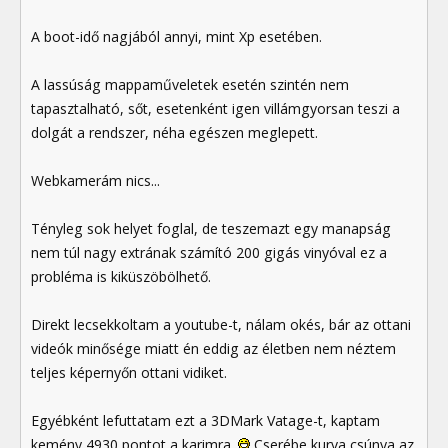
A boot-idő nagjából annyi, mint Xp esetében.
A lassúság mappaműveletek esetén szintén nem
tapasztalható, sőt, esetenként igen villámgyorsan teszi a
dolgát a rendszer, néha egészen meglepett.
Webkamerám nics...
Tényleg sok helyet foglal, de teszemazt egy manapság
nem túl nagy extrának számító 200 gigás vinyóval ez a
probléma is kiküszöbölhető.
Direkt lecsekkoltam a youtube-t, nálam okés, bár az ottani
videók minősége miatt én eddig az életben nem néztem
teljes képernyőn ottani vidiket.
Egyébként lefuttatam ezt a 3DMark Vatage-t, kaptam
kemény 4930 pontot a karimra.
Cserébe kurva csúnya az