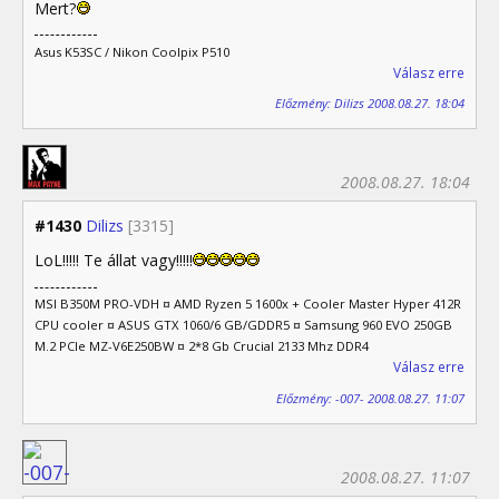
Mert?
Asus K53SC / Nikon Coolpix P510
Válasz erre
Előzmény: Dilizs 2008.08.27. 18:04
2008.08.27. 18:04
#1430
Dilizs
[3315]
LoL!!!!! Te állat vagy!!!!!
MSI B350M PRO-VDH ¤ AMD Ryzen 5 1600x + Cooler Master Hyper 412R
CPU cooler ¤ ASUS GTX 1060/6 GB/GDDR5 ¤ Samsung 960 EVO 250GB
M.2 PCIe MZ-V6E250BW ¤ 2*8 Gb Crucial 2133 Mhz DDR4
Válasz erre
Előzmény: -007- 2008.08.27. 11:07
2008.08.27. 11:07