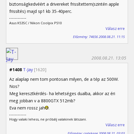
biztonságkedvéért a drivereket frissítettem(szintén apple
frissítés) majd sp1 kb 35-40perc.
Asus K53SC / Nikon Coolpix P510
Válasz erre
Előzmény: 74656 2008.08.21. 11:15
2008.08.21. 13:05
#1408
T-Jay
[1620]
Az alaplap nem tom pontosan milyen, de a tép az 500W.
Nos?
Meg keresztkérdés- ha lehetséges dualba, akkor az éri
meg jobban v a 8800GTX 512mb?
Eva nem rossz jah
.
Hogy valaki lehess, ne próbálj valakinek látszani.
Válasz erre
Előzmény: crytekeng 2008.08.21. 03:03