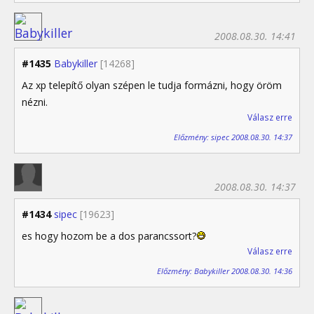
2008.08.30. 14:41
#1435
Babykiller
[14268]
Az xp telepítő olyan szépen le tudja formázni, hogy öröm
nézni.
Válasz erre
Előzmény: sipec 2008.08.30. 14:37
2008.08.30. 14:37
#1434
sipec
[19623]
es hogy hozom be a dos parancssort?
Válasz erre
Előzmény: Babykiller 2008.08.30. 14:36