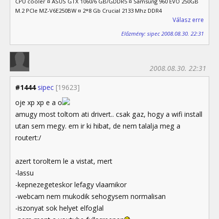
CPU cooler ¤ ASUS GTX 1060/6 GB/GDDR5 ¤ Samsung 960 EVO 250GB
M.2 PCIe MZ-V6E250BW ¤ 2*8 Gb Crucial 2133 Mhz DDR4
Válasz erre
Előzmény: sipec 2008.08.30. 22:31
2008.08.30. 22:31
#1444
sipec
[19623]
oje xp xp e a o
amugy most toltom ati drivert.. csak gaz, hogy a wifi install
utan sem megy. em ir ki hibat, de nem talalja meg a
routert:/
azert toroltem le a vistat, mert
-lassu
-kepnezegeteskor lefagy vlaamikor
-webcam nem mukodik sehogysem normalisan
-iszonyat sok helyet elfoglal