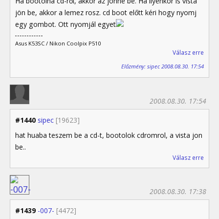
Ha bootolna cd-ről, akkor az jönne be. Ha ilyenkor is vista
jön be, akkor a lemez rosz. cd boot előtt kéri hogy nyomj
egy gombot. Ott nyomjál egyet
Asus K53SC / Nikon Coolpix P510
Válasz erre
Előzmény: sipec 2008.08.30. 17:54
2008.08.30. 17:54
#1440
sipec
[19623]
hat huaba teszem be a cd-t, bootolok cdromrol, a vista jon
be..
Válasz erre
2008.08.30. 17:38
#1439
-007-
[4472]