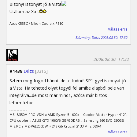
Bizony! Iszonyat jó a Vista
Utálom az Xp-t
Asus K53SC / Nikon Coolpix P510
Válasz erre
Előzmény: Dilizs 2008.08.30. 17:32
2008.08.30. 17:32
#1438
Dilizs
[3315]
Sztem meg fogod bánni...de te tudod! SP1-gyel iszonyat jó
a Vista! Ha teheted olyat tegyél fel amibe alapból bele van
integrálva...de most már mind1, azóta már biztos
leformáztad...
MSI B350M PRO-VDH ¤ AMD Ryzen 5 1600x + Cooler Master Hyper 412R
CPU cooler ¤ ASUS GTX 1060/6 GB/GDDR5 ¤ Samsung 960 EVO 250GB
M.2 PCIe MZ-V6E250BW ¤ 2*8 Gb Crucial 2133 Mhz DDR4
Válasz erre