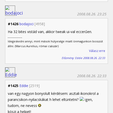
2008.08.26. 23:25
#1426
bodajoci
[4958]
Ha 32 bites vistád van, akkor tweak ui-val eccerűen.
Idegeskedni annyi, mint mások hülyesége miatt önmagunkon bosszút
állni. (Marcus Aurelius, római császár)
Válasz erre
Előzmény: Eddie 2008.08.26. 22:33
2008.08.26. 22:33
#1425
Eddie
[2519]
van egy nagyon bonyolult kérdésem: asztali ikonokrol a
parancsikon-nyilacskákat h lehet eltüntetni?
igen,
tudom, ne nevess
köszi a helpet!