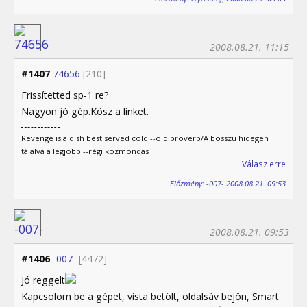
2008.08.21. 11:15
#1407
74656
[210]
Frissítetted sp-1 re?
Nagyon jó gép.Kösz a linket.
Revenge is a dish best served cold --old proverb/A bosszú hidegen
tálalva a legjobb --régi közmondás
Válasz erre
Előzmény: -007- 2008.08.21. 09:53
2008.08.21. 09:53
#1406
-007-
[4472]
Jó reggelt
Kapcsolom be a gépet, vista betölt, oldalsáv bejön, Smart