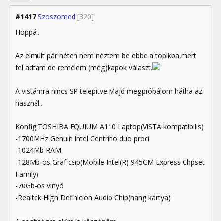
#1417
Szoszomed
[320]
Hoppá..
Az elmult pár héten nem néztem be ebbe a topikba,mert
fel adtam de remélem (még)kapok választ.
A vistámra nincs SP telepitve.Majd megpróbálom hátha az
használ..
Konfig:TOSHIBA EQUIUM A110 Laptop(VISTA kompatibilis)
-1700MHz Genuin Intel Centrino duo proci
-1024Mb RAM
-128Mb-os Graf csip(Mobile Intel(R) 945GM Express Chpset
Family)
-70Gb-os vinyó
-Realtek High Definicion Audio Chip(hang kártya)