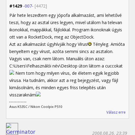
#1429
-007-
[4472]
Pár hete leszedtem egy jópofa alkalmazást, ami lehetővé
teszi, hogy az asztal üres legyen, mivel utálom ha televan
ikonokkal, mappákkal, fájlokkal. Program ikonoknak úgyis
ott van a RocketDock, meg az ObjectDock.
Azt az alkalmazást úgyhívják hogy Vírus!
Tényleg. Amióta
benyeltem egy vírust, azóta semmi sincs az asztalon.
Vagyis van, csak nem látom. Manuális úton azaz:
C:\Users\Felhasználói név\Desktop úton látom a cuccokat
Nem tom hogy milyen vírus, de életem egyik legjobb
vírusa. Ha tudnám, akkor azt a reg bejegyzést, vagy fájl
kimásolnám, és minden egyes friss telepítés után
visszaraknám
Asus K53SC / Nikon Coolpix P510
Válasz erre
2008.08.26. 23:39