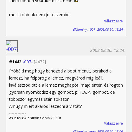
-nem ment a youtube fullscreenen
most tobb ok nem jut eszembe
Válasz erre
Előzmény: -007- 2008.08.30. 18:24
2008.08.30. 18:24
#1443
-007-
[4472]
Próbáld meg hogy behozod a boot menüt, berakod a
lemezt, ha felpörög a lemez, megvárod míg leáll,
kiválasztod ott a a lemez meghajtót, majd enter, és rögtön
gyorsan nyomkodsz egy gombot. pl T,A,P...gombot. de
többször egymás után sokszor.
Amúgy miért akarod leszedni a vistát?
Asus K53SC / Nikon Coolpix P510
Válasz erre
Előzmény: sipec 2008.08.30. 18:06