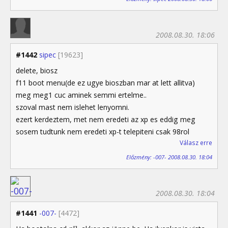
2008.08.30. 18:06
#1442
sipec
[19623]
delete, biosz
f11 boot menu(de ez ugye bioszban mar at lett allitva)
meg meg1 cuc aminek semmi ertelme..
szoval mast nem islehet lenyomni.
ezert kerdeztem, met nem eredeti az xp es eddig meg
sosem tudtunk nem eredeti xp-t telepiteni csak 98rol
Válasz erre
Előzmény: -007- 2008.08.30. 18:04
2008.08.30. 18:04
#1441
-007-
[4472]