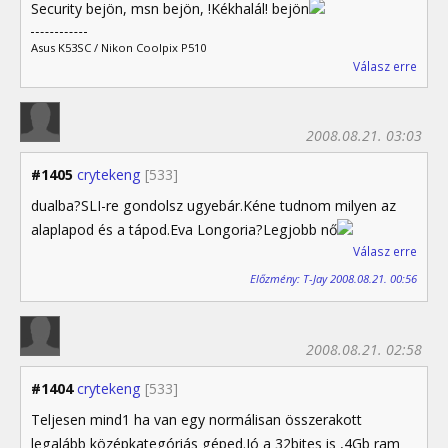
Security bejön, msn bejön, !Kékhalál! bejön
Asus K53SC / Nikon Coolpix P510
Válasz erre
2008.08.21. 03:03
#1405
crytekeng
[533]
dualba?SLI-re gondolsz ugyebár.Kéne tudnom milyen az
alaplapod és a tápod.Eva Longoria?Legjobb nő
Válasz erre
Előzmény: T-Jay 2008.08.21. 00:56
2008.08.21. 02:58
#1404
crytekeng
[533]
Teljesen mind1 ha van egy normálisan összerakott
legalább középkategóriás géped.Jó a 32bites is ,4Gb ram