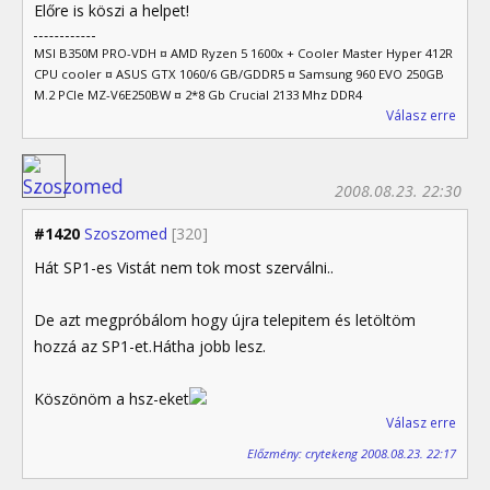
Előre is köszi a helpet!
MSI B350M PRO-VDH ¤ AMD Ryzen 5 1600x + Cooler Master Hyper 412R
CPU cooler ¤ ASUS GTX 1060/6 GB/GDDR5 ¤ Samsung 960 EVO 250GB
M.2 PCIe MZ-V6E250BW ¤ 2*8 Gb Crucial 2133 Mhz DDR4
Válasz erre
2008.08.23. 22:30
#1420
Szoszomed
[320]
Hát SP1-es Vistát nem tok most szerválni..
De azt megpróbálom hogy újra telepitem és letöltöm
hozzá az SP1-et.Hátha jobb lesz.
Köszönöm a hsz-eket
Válasz erre
Előzmény: crytekeng 2008.08.23. 22:17