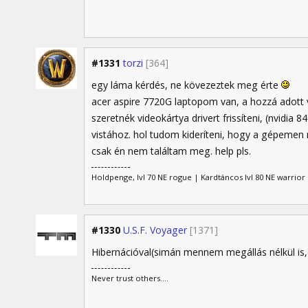
#1331
torzi
[364]
egy láma kérdés, ne kövezeztek meg érte
acer aspire 7720G laptopom van, a hozzá adott
szeretnék videokártya drivert frissíteni, (nvidia 
vistához. hol tudom kideríteni, hogy a gépemen 
csak én nem találtam meg. help pls.
Holdpenge, lvl 70 NE rogue | Kardtáncos lvl 80 NE warrior |
#1330
U.S.F. Voyager
[1371]
Hibernációval(simán mennem megállás nélkül is,
Never trust others....