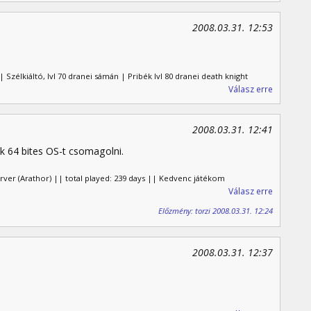
2008.03.31. 12:53
 Szélkiáltó, lvl 70 dranei sámán | Pribék lvl 80 dranei death knight
Válasz erre
2008.03.31. 12:41
ak 64 bites OS-t csomagolni.
erver (Arathor) || total played: 239 days || Kedvenc játékom
Válasz erre
Előzmény: torzi 2008.03.31. 12:24
2008.03.31. 12:37