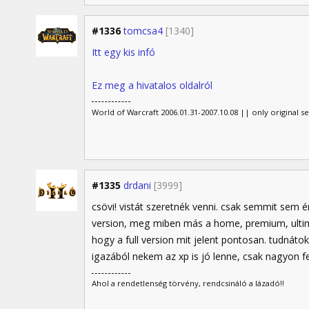
#1336
tomcsa4
[1340]
Itt egy kis infó
Ez meg a hivatalos oldalról
World of Warcraft 2006.01.31-2007.10.08 || only original s
#1335
drdani
[3999]
csövi! vistát szeretnék venni. csak semmit sem 
version, meg miben más a home, premium, ultim
hogy a full version mit jelent pontosan. tudnátok 
igazából nekem az xp is jó lenne, csak nagyon fe
Ahol a rendetlenség törvény, rendcsináló a lázadó!!