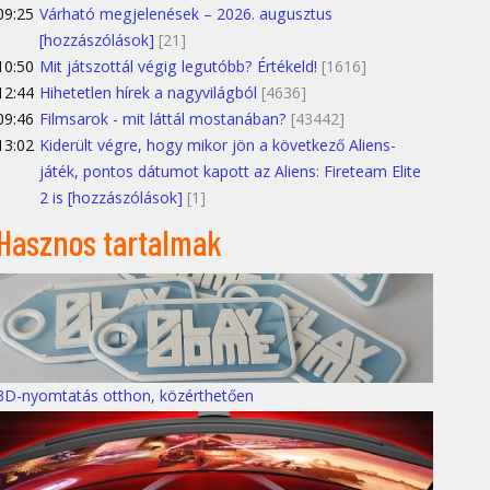
09:25
Várható megjelenések – 2026. augusztus
[hozzászólások]
[21]
10:50
Mit játszottál végig legutóbb? Értékeld!
[1616]
12:44
Hihetetlen hírek a nagyvilágból
[4636]
09:46
Filmsarok - mit láttál mostanában?
[43442]
13:02
Kiderült végre, hogy mikor jön a következő Aliens-
játék, pontos dátumot kapott az Aliens: Fireteam Elite
2 is [hozzászólások]
[1]
Hasznos tartalmak
3D-nyomtatás otthon, közérthetően