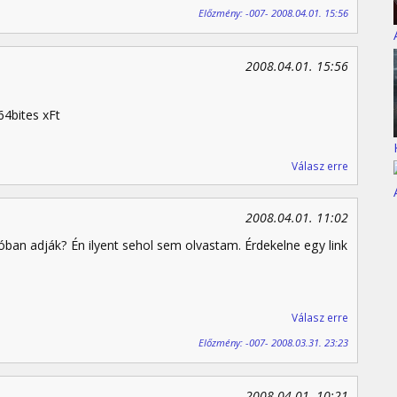
Előzmény: -007- 2008.04.01. 15:56
2008.04.01. 15:56
64bites xFt
Válasz erre
2008.04.01. 11:02
óban adják? Én ilyent sehol sem olvastam. Érdekelne egy link
Válasz erre
Előzmény: -007- 2008.03.31. 23:23
2008.04.01. 10:21