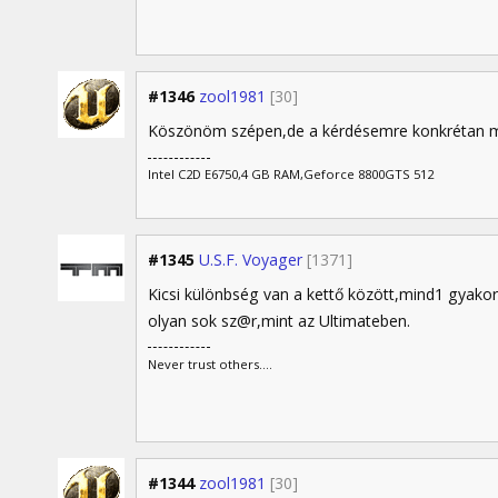
#1346
zool1981
[30]
Köszönöm szépen,de a kérdésemre konkrétan m
Intel C2D E6750,4 GB RAM,Geforce 8800GTS 512
#1345
U.S.F. Voyager
[1371]
Kicsi különbség van a kettő között,mind1 gyakor
olyan sok sz@r,mint az Ultimateben.
Never trust others....
#1344
zool1981
[30]