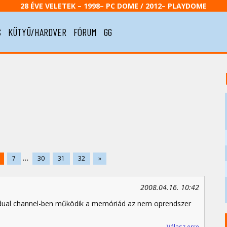
28 ÉVE VELETEK – 1998– PC DOME / 2012– PLAYDOME
S
KÜTYÜ/HARDVER
FÓRUM
GG
...
7
30
31
32
»
2008.04.16. 10:42
 dual channel-ben működik a memóriád az nem oprendszer
Válasz erre