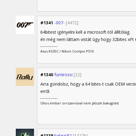
#1341
-007-
[4472]
64bitest igényelni kell a microsoft-tól állítólag.
én még nem láttam vistát úgy hogy 32bites xFt 
Asus K53SC / Nikon Coolpix P510
#1340
fumirossi
[22]
Arra gondolsz, hogy a 64 bites-t csak OEM verzi
erről.
Okos ember orrszarvúval nem játszik bakugrást
#1339
balays82
[14276]