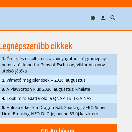
Legnépszerűbb cikkek
1.
Őrület és okkultizmus a vadnyugaton – új gameplay-
bemutatót kapott a Guns of Eschaton, Viktor Antonov
utolsó játéka
2.
Várható megjelenések – 2026. augusztus
3.
A PlayStation Plus 2026. augusztusi kínálata
4.
Több mint adattároló: a QNAP TS-473A NAS
5.
Holnap érkezik a Dragon Ball: Sparking! ZERO Super
Limit-Breaking NEO DLC-je, benne 33 új karakterrel
GG Archívum