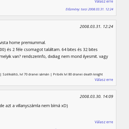
Válasz erre
Előzmény: torzi 2008.03.31. 12:24
2008.03.31. 12:24
 vista home premiummal.
8400) és 2 féle csomagot találtam. 64 bites és 32 bites
melyik van? rendszerinfo, dxdiag nem mond ilyesmit. vagy
 Szélkiáltó, lvl 70 dranei sámán | Pribék lvl 80 dranei death knight
Válasz erre
2008.03.30. 14:09
de azt a villanyszámla nem bírná xD)
Válasz erre