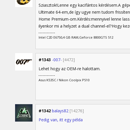
Sziasztok!Lenne egy kacifántos kérdésem.A gé
Ultimate 64-em,de így ugye nem tudom frissíteni,
Home Premium-om.Kérdés:mennyivel lenne lassab
ilyenkor mi a helyzet a dual channel-el?Hogy k
Intel C2D E6750,4 GB RAM,Geforce 8800GTS 512
#1343
-007-
[4472]
Lehet hogy az OEM-re halottam.
Asus K53SC / Nikon Coolpix P510
#1342
balays82
[14276]
Pedig van, itt egy példa