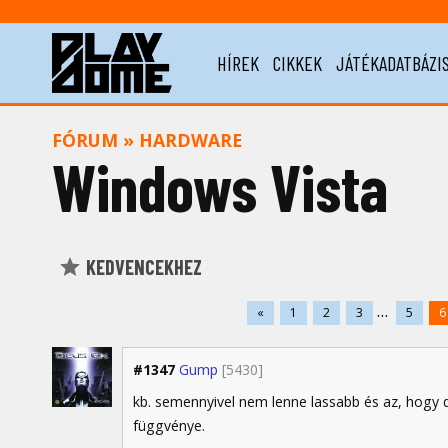
HÍREK
CIKKEK
JÁTÉKADATBÁZI
FÓRUM
»
HARDWARE
Windows Vista
KEDVENCEKHEZ
...
«
1
2
3
5
6
#1347
Gump
[5430]
kb. semennyivel nem lenne lassabb és az, hogy
függvénye.