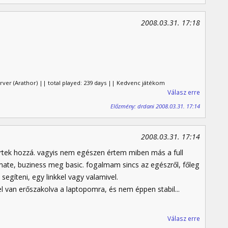
2008.03.31. 17:18
erver (Arathor) || total played: 239 days || Kedvenc játékom
Válasz erre
Előzmény: drdani 2008.03.31. 17:14
2008.03.31. 17:14
értek hozzá. vagyis nem egészen értem miben más a full
ate, buziness meg basic. fogalmam sincs az egészről, főleg
segíteni, egy linkkel vagy valamivel.
l van erőszakolva a laptopomra, és nem éppen stabil...
Válasz erre