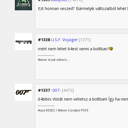
Ezt honnan veszed? Bármelyik változatból lehet k
#1338
U.S.F. Voyager
[1371]
mért nem lehet 64est venni a boltban?
Never trust others....
#1337
-007-
[4472]
64bites Vistát nem vehetsz a boltban! Így ha nem 
Asus K53SC / Nikon Coolpix P510