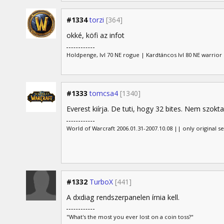
#1334
torzi
[364]
okké, köfi az infot
Holdpenge, lvl 70 NE rogue | Kardtáncos lvl 80 NE warrior |
#1333
tomcsa4
[1340]
Everest kiírja. De tuti, hogy 32 bites. Nem szokt
World of Warcraft 2006.01.31-2007.10.08 || only original s
#1332
TurboX
[441]
A dxdiag rendszerpanelen írnia kell.
"What's the most you ever lost on a coin toss?"