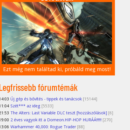
Ezt még nem találtad ki, próbáld meg most!
Legfrissebb fórumtémák
14:03
Új gép és bővítés - tippek és tanácsok
[15144]
11:04
Szét*** az ideg
[5533]
21:53
The Alters: Last Variable DLC teszt [hozzászólások]
[6]
19:00
2 éves vagyok itt a Domeon.HIP-HOP HURÁÁ!!!!!!
[270]
13:06
Warhammer 40,000: Rogue Trader
[88]