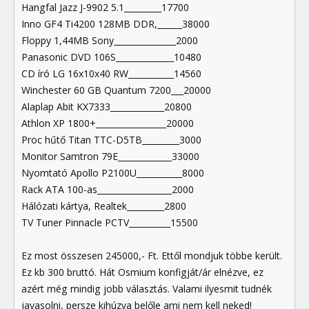
Hangfal Jazz J-9902 5.1_________17700
Inno GF4 Ti4200 128MB DDR,______38000
Floppy 1,44MB Sony_______________2000
Panasonic DVD 106S______________10480
CD író LG 16x10x40 RW___________14560
Winchester 60 GB Quantum 7200___20000
Alaplap Abit KX7333_____________20800
Athlon XP 1800+_________________20000
Proc hűtő Titan TTC-D5TB_________3000
Monitor Samtron 79E_____________33000
Nyomtató Apollo P2100U___________8000
Rack ATA 100-as__________________2000
Hálózati kártya, Realtek_________2800
TV Tuner Pinnacle PCTV__________15500
Ez most összesen 245000,- Ft. Ettől mondjuk többe került.
Ez kb 300 bruttó. Hát Osmium konfigját/ár elnézve, ez
azért még mindig jobb választás. Valami ilyesmit tudnék
javasolni, persze kihúzva belőle ami nem kell neked!