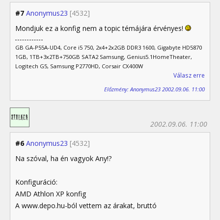
#7
Anonymus23
[4532]
Mondjuk ez a konfig nem a topic témájára érvényes!
GB GA-P55A-UD4, Core i5 750, 2x4+2x2GB DDR3 1600, Gigabyte HD5870
1GB, 1TB+3x2TB+750GB SATA2 Samsung, Genius5.1HomeTheater,
Logitech G5, Samsung P2770HD, Corsair CX400W
Válasz erre
Előzmény: Anonymus23 2002.09.06. 11:00
2002.09.06. 11:00
#6
Anonymus23
[4532]
Na szóval, ha én vagyok Any!?
Konfiguráció:
AMD Athlon XP konfig
A www.depo.hu-ból vettem az árakat, bruttó