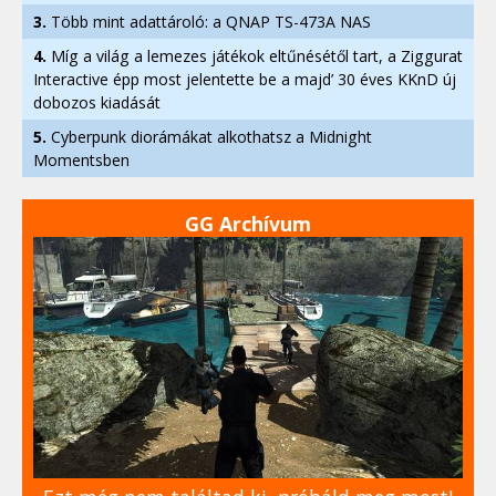
3.
Több mint adattároló: a QNAP TS-473A NAS
4.
Míg a világ a lemezes játékok eltűnésétől tart, a Ziggurat
Interactive épp most jelentette be a majd’ 30 éves KKnD új
dobozos kiadását
5.
Cyberpunk diorámákat alkothatsz a Midnight
Momentsben
GG Archívum