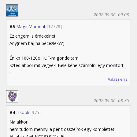
2002.09.06. 09:03
#5
MagicMoment
[17778]
Ez engem is érdekelne!
Any(nem baj ha becézlek??)
Én kb 100-120e HUF-ra gondoltam!
Szted abból mit vegyek. Bele kéne számolni egy monitort
is!
Válasz erre
2002.09.06. 08:35
#4
Izsook
[375]
Na akkor
nem tudom mennyi a pénz összeírok egy komplettet
Alaplap: Abit KX7 333 21e Ft