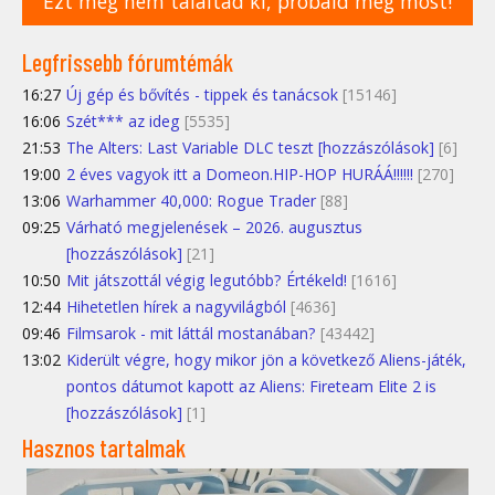
Ezt még nem találtad ki, próbáld meg most!
Legfrissebb fórumtémák
16:27
Új gép és bővítés - tippek és tanácsok
[15146]
16:06
Szét*** az ideg
[5535]
21:53
The Alters: Last Variable DLC teszt [hozzászólások]
[6]
19:00
2 éves vagyok itt a Domeon.HIP-HOP HURÁÁ!!!!!!
[270]
13:06
Warhammer 40,000: Rogue Trader
[88]
09:25
Várható megjelenések – 2026. augusztus
[hozzászólások]
[21]
10:50
Mit játszottál végig legutóbb? Értékeld!
[1616]
12:44
Hihetetlen hírek a nagyvilágból
[4636]
09:46
Filmsarok - mit láttál mostanában?
[43442]
13:02
Kiderült végre, hogy mikor jön a következő Aliens-játék,
pontos dátumot kapott az Aliens: Fireteam Elite 2 is
[hozzászólások]
[1]
Hasznos tartalmak