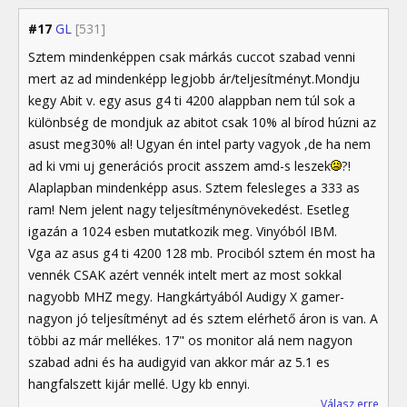
#17
GL
[531]
Sztem mindenképpen csak márkás cuccot szabad venni
mert az ad mindenképp legjobb ár/teljesítményt.Mondju
kegy Abit v. egy asus g4 ti 4200 alappban nem túl sok a
különbség de mondjuk az abitot csak 10% al bírod húzni az
asust meg30% al! Ugyan én intel party vagyok ,de ha nem
ad ki vmi uj generációs procit asszem amd-s leszek
?!
Alaplapban mindenképp asus. Sztem felesleges a 333 as
ram! Nem jelent nagy teljesítménynövekedést. Esetleg
igazán a 1024 esben mutatkozik meg. Vinyóból IBM.
Vga az asus g4 ti 4200 128 mb. Prociból sztem én most ha
vennék CSAK azért vennék intelt mert az most sokkal
nagyobb MHZ megy. Hangkártyából Audigy X gamer-
nagyon jó teljesítményt ad és sztem elérhető áron is van. A
többi az már mellékes. 17" os monitor alá nem nagyon
szabad adni és ha audigyid van akkor már az 5.1 es
hangfalszett kijár mellé. Ugy kb ennyi.
Válasz erre