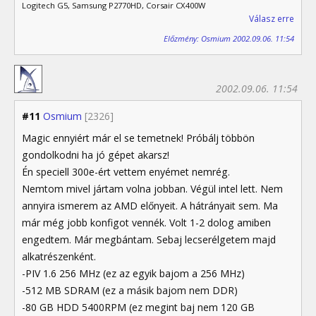
Logitech G5, Samsung P2770HD, Corsair CX400W
Válasz erre
Előzmény: Osmium 2002.09.06. 11:54
2002.09.06. 11:54
#11
Osmium
[2326]
Magic ennyiért már el se temetnek! Próbálj többön
gondolkodni ha jó gépet akarsz!
Én speciell 300e-ért vettem enyémet nemrég.
Nemtom mivel jártam volna jobban. Végül intel lett. Nem
annyira ismerem az AMD előnyeit. A hátrányait sem. Ma
már még jobb konfigot vennék. Volt 1-2 dolog amiben
engedtem. Már megbántam. Sebaj lecserélgetem majd
alkatrészenként.
-PIV 1.6 256 MHz (ez az egyik bajom a 256 MHz)
-512 MB SDRAM (ez a másik bajom nem DDR)
-80 GB HDD 5400RPM (ez megint baj nem 120 GB