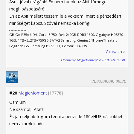
Asus jóval drágább! Én nem tudok az Abit tömeges
meghibásodásáról.
Én az Abit mellett teszem le a voksom, mert a pénzedésrt
minőséget kapsz. Szóval nemsoká konfig!
GB GA-P55A-UD4, Core i5 750, 2x4+2x2GB DDR3 1600, Gigabyte HD5870
1GB, 1TB+3x2TB+750GB SATA2 Samsung, Genius5.1HomeTheater,
Logitech G5, Samsung P2770HD, Corsair CX400W
Válasz erre
Előzmény: MagicMoment 2002.09.09. 09:30
2002.09.09. 09:30
#20
MagicMoment
[17778]
Osmium:
Ne számoljj Áfát!!
És jah feljebb fogom tenni a pénzt de 180eHUF-nál többet
nem akarok kiadni!!