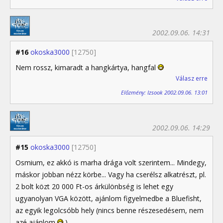
2002.09.06. 14:31
#16
okoska3000
[12750]
Nem rossz, kimaradt a hangkártya, hangfal
Válasz erre
Előzmény: Izsook 2002.09.06. 13:01
2002.09.06. 14:29
#15
okoska3000
[12750]
Osmium, ez akkó is marha drága volt szerintem... Mindegy,
máskor jobban nézz körbe... Vagy ha cserélsz alkatrészt, pl.
2 bolt közt 20 000 Ft-os árkülönbség is lehet egy
ugyanolyan VGA között, ajánlom figyelmedbe a Bluefisht,
az egyik legolcsóbb hely (nincs benne részesedésem, nem
azé ajánlom
)...