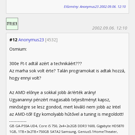
Előzmény: Anonymus23 2002.09.06. 12:10
2002.09.06. 12:10
#12
Anonymus23
[4532]
Osmium:
300e Ft-t adtál azért a technikáért???
Az marha sok volt érte? Talán programokat is adtak hozzá,
hogy ennyi volt?
Az AMD előnye a sokkal jobb ár/érték arány!
Ugyanannyi pénzért magasabb teljesítményt kapsz,
minőségre se lesz gondod, mert kiváló nem jobb az Intel
az AMD-től! Egy komolyabb hűtővel a tuning is megoldott!
GB GA-P55A-UD4, Core i5 750, 2x4+2x2GB DDR3 1600, Gigabyte HD5870
1GB, 1TB+3x2TB+750GB SATA2 Samsung, Genius5.1HomeTheater,