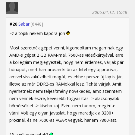
2006.04.12. 15:48
#26
Sabar
[6448]
Ez a topik nekem kapóra jön
Most szeretnék gépet venni, kigondoltam magamnak egy
AMD-s gépet 2 GB RAM-mal, 7600-as videókártyával, erre
a kollégáim megjegyezték, hoyg nem érdemes, várjak pár
hónapot, mert hamarosan kijön az Intel egy új procival,
amivel visszaküzdheti magát, és ehhez persze új lap is jár,
illetve az már DDR2-es RAMokkal lesz. Tehát várjak. Amit
nyerhetnék: némi teljesítmény növekedés, amit szerintem
nem vennék észre, kevesebb fogyasztás -> alacsonyabb
hőmérséklet -> kisebb zaj. Ezért nem tudom, megéri-e
várni. Volt egy olyan javaslat, hogy maradjak a 3200+
procinál, és ne 7600-as VGA-t vegyek, hanem 7800-ast.
Mi a véleményetek?