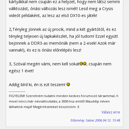
kártyákkal nem csupán ez a helyzet, hogy nem látsz semmi
válktozást, óriási változás lesz ismét! Lesd meg a Crysis
videót példaként, az lesz az első DX10-es játék!
2,Tényleg jönnek az új procik, mind a két gyártótól, és ez
tényleg teljesen új lapkakészlet, ha jól tudom! Ezzel együtt
bejönnek a DDR3-as memóriák (nem a 2-esek! Azok már
vannak!), és ez is óriási előrelépés lesz!
3, Szóval megéri várni, nem kell sokat
, csupán nem
egész 1 évet!
Addig bírd ki, én is ezt teszem!
FIGYELEM! Szeretném tudatni minden kedves forumozó társammal, h
mivel nincs már névváltoztatás, a 3000.hsz-emtől Mauddip néven
láthattok majd! Megértéseteket köszönöm :)!
Válasz erre
Előzmény: Sabar 2006.04.12. 15:48