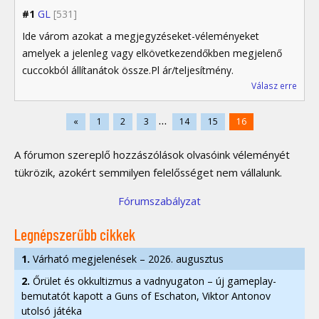
#1
GL
[531]
Ide várom azokat a megjegyzéseket-véleményeket
amelyek a jelenleg vagy elkövetkezendőkben megjelenő
cuccokból állítanátok össze.Pl ár/teljesítmény.
Válasz erre
...
«
1
2
3
14
15
16
A fórumon szereplő hozzászólások olvasóink véleményét
tükrözik, azokért semmilyen felelősséget nem vállalunk.
Fórumszabályzat
Legnépszerűbb cikkek
1.
Várható megjelenések – 2026. augusztus
2.
Őrület és okkultizmus a vadnyugaton – új gameplay-
bemutatót kapott a Guns of Eschaton, Viktor Antonov
utolsó játéka