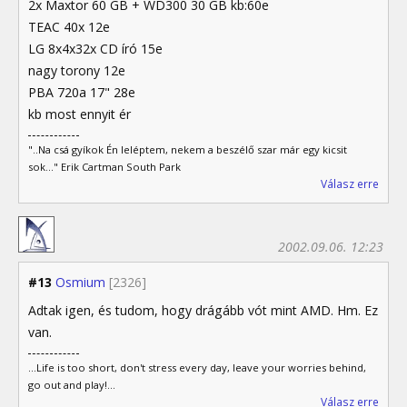
2x Maxtor 60 GB + WD300 30 GB kb:60e
TEAC 40x 12e
LG 8x4x32x CD író 15e
nagy torony 12e
PBA 720a 17" 28e
kb most ennyit ér
"..Na csá gyíkok Én leléptem, nekem a beszélő szar már egy kicsit
sok..." Erik Cartman South Park
Válasz erre
2002.09.06. 12:23
#13
Osmium
[2326]
Adtak igen, és tudom, hogy drágább vót mint AMD. Hm. Ez
van.
...Life is too short, don't stress every day, leave your worries behind,
go out and play!...
Válasz erre