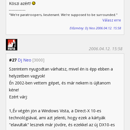
Köszi azért!
"We're paratroopers, lieutenant. We're supposed to be surrounded."
Válasz erre
Előzmény: Dj Neo 2006.04.12. 15:58
2006.04.12. 15:58
#27
Dj Neo
[3000]
Szerintem nyugodtan várhatsz, mivel én is épp ebben a
helyzetben vagyok!
Én 2002-ben vettem gépet, és már nekem is újítanom
kéne!
Ezért várj:
1,Év végén jön a Windows Vista, a Direct-X 10-es
technológiával, ami azt jelenti, hogy ezek a kártyák
"elavultak" lesznek már jövőre, és ezekkel az új DX10-es