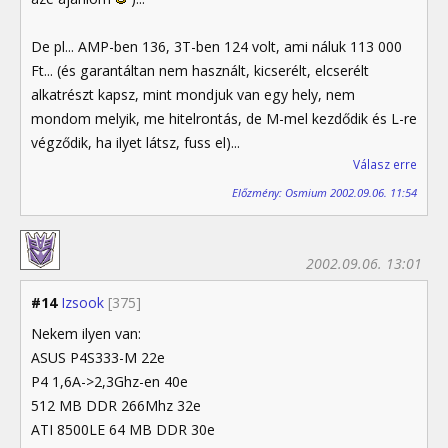
De pl... AMP-ben 136, 3T-ben 124 volt, ami náluk 113 000
Ft... (és garantáltan nem használt, kicserélt, elcserélt
alkatrészt kapsz, mint mondjuk van egy hely, nem
mondom melyik, me hitelrontás, de M-mel kezdődik és L-re
végződik, ha ilyet látsz, fuss el)...
Válasz erre
Előzmény: Osmium 2002.09.06. 11:54
2002.09.06. 13:01
#14
Izsook
[375]
Nekem ilyen van:
ASUS P4S333-M 22e
P4 1,6A->2,3Ghz-en 40e
512 MB DDR 266Mhz 32e
ATI 8500LE 64 MB DDR 30e