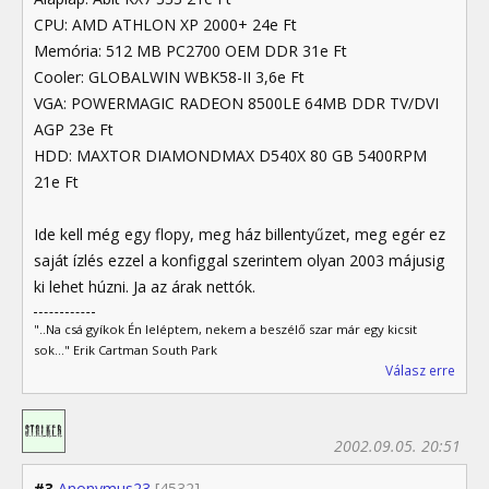
CPU: AMD ATHLON XP 2000+ 24e Ft
Memória: 512 MB PC2700 OEM DDR 31e Ft
Cooler: GLOBALWIN WBK58-II 3,6e Ft
VGA: POWERMAGIC RADEON 8500LE 64MB DDR TV/DVI
AGP 23e Ft
HDD: MAXTOR DIAMONDMAX D540X 80 GB 5400RPM
21e Ft
Ide kell még egy flopy, meg ház billentyűzet, meg egér ez
saját ízlés ezzel a konfiggal szerintem olyan 2003 májusig
ki lehet húzni. Ja az árak nettók.
"..Na csá gyíkok Én leléptem, nekem a beszélő szar már egy kicsit
sok..." Erik Cartman South Park
Válasz erre
2002.09.05. 20:51
#3
Anonymus23
[4532]