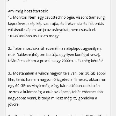
Ami még hozzátartozik:
1., Monitor: Nem egy csúcstechnológia, viszont Samsung
képcsöves, szép kép van rajta, és frekvencia és felbontás
váltásnál szépen tartja az arányokat, nem csúszik el.
1024x768-ban 85 Hz-en megy.
2., Talán most sikerül lecserélni az alaplapot ugyanilyen,
csak Raidesre (húgom barátja egy ilyen konfigot vesz),
talán átcserélem a procit is egy 2000+ra. Ez még kérdés!
3., Mostanában a winchi nagyon tele van, bár 30 GB ebből
film, tehát ha nem nagyon őrizgeted a filmeket, akkor ma
egy 60 GB-os vinyó még elég, bár nettóban csak talán
3ezres a külömbség a 80-hoz képest, tehát érdemesebb
nagyobbat venni, ki tudja mi lesz még itt, gondolva a
jövőre.