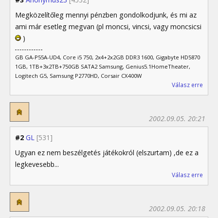
Megközelítőleg mennyi pénzben gondolkodjunk, és mi az
ami már esetleg megvan (pl moncsi, vincsi, vagy moncsicsi
)
GB GA-P55A-UD4, Core i5 750, 2x4+2x2GB DDR3 1600, Gigabyte HD5870
1GB, 1TB+3x2TB+750GB SATA2 Samsung, Genius5.1HomeTheater,
Logitech G5, Samsung P2770HD, Corsair CX400W
Válasz erre
2002.09.05. 20:21
#2
GL
[531]
Ugyan ez nem beszélgetés játékokról (elszurtam) ,de ez a
legkevesebb...
Válasz erre
2002.09.05. 20:18