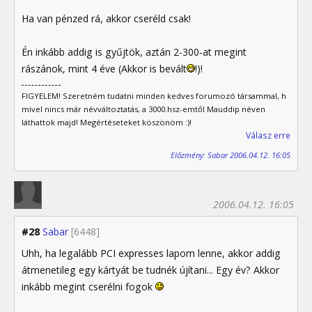
Ha van pénzed rá, akkor cseréld csak!
Én inkább addig is gyűjtök, aztán 2-300-at megint
rászánok, mint 4 éve (Akkor is bevált
!)!
FIGYELEM! Szeretném tudatni minden kedves forumozó társammal, h
mivel nincs már névváltoztatás, a 3000.hsz-emtől Mauddip néven
láthattok majd! Megértéseteket köszönöm :)!
Válasz erre
Előzmény: Sabar 2006.04.12. 16:05
2006.04.12. 16:05
#28
Sabar
[6448]
Uhh, ha legalább PCI expresses lapom lenne, akkor addig
átmenetileg egy kártyát be tudnék újítani... Egy év? Akkor
inkább megint cserélni fogok