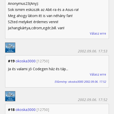
Anonymus23(Any):
Sok ismim esküszik az Abit-ra és a Asus-ra!
Meg ahogy látom itt is van néhány fan!
SZted melyiket érdemes venni!
Ja:hangkártya,cdrom,egér,bill. van!
Válasz erre
2002.09.06. 17:53
#19
okoska3000
[12750]
Ja és valami jó Codegen ház és táp...
Válasz erre
Előzmény: okoska3000 2002.09.06. 17:52
2002.09.06. 17:52
#18
okoska3000
[12750]