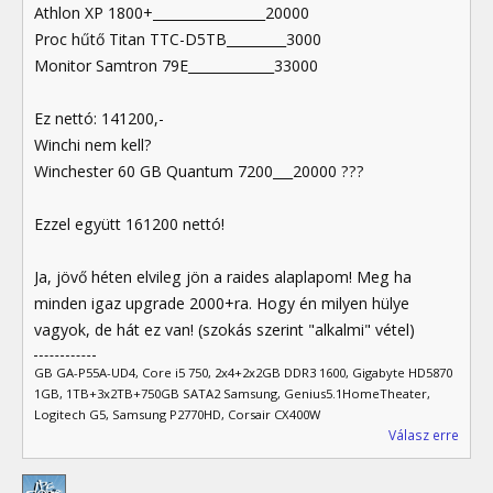
Athlon XP 1800+_________________20000
Proc hűtő Titan TTC-D5TB_________3000
Monitor Samtron 79E_____________33000
Ez nettó: 141200,-
Winchi nem kell?
Winchester 60 GB Quantum 7200___20000 ???
Ezzel együtt 161200 nettó!
Ja, jövő héten elvileg jön a raides alaplapom! Meg ha
minden igaz upgrade 2000+ra. Hogy én milyen hülye
vagyok, de hát ez van! (szokás szerint "alkalmi" vétel)
GB GA-P55A-UD4, Core i5 750, 2x4+2x2GB DDR3 1600, Gigabyte HD5870
1GB, 1TB+3x2TB+750GB SATA2 Samsung, Genius5.1HomeTheater,
Logitech G5, Samsung P2770HD, Corsair CX400W
Válasz erre