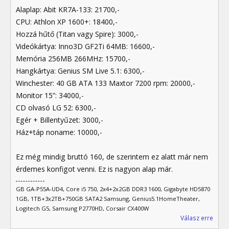
Alaplap: Abit KR7A-133: 21700,-
CPU: Athlon XP 1600+: 18400,-
Hozzá hűtő (Titan vagy Spire): 3000,-
Videókártya: Inno3D GF2Ti 64MB: 16600,-
Memória 256MB 266MHz: 15700,-
Hangkártya: Genius SM Live 5.1: 6300,-
Winchester: 40 GB ATA 133 Maxtor 7200 rpm: 20000,-
Monitor 15”: 34000,-
CD olvasó LG 52: 6300,-
Egér + Billentyűzet: 3000,-
Ház+táp noname: 10000,-
Ez még mindig bruttó 160, de szerintem ez alatt már nem
érdemes konfigot venni. Ez is nagyon alap már.
GB GA-P55A-UD4, Core i5 750, 2x4+2x2GB DDR3 1600, Gigabyte HD5870
1GB, 1TB+3x2TB+750GB SATA2 Samsung, Genius5.1HomeTheater,
Logitech G5, Samsung P2770HD, Corsair CX400W
Válasz erre