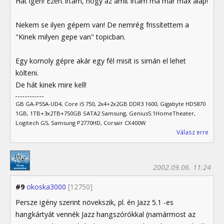
Hát igen! Ezért írtam, hogy az amit írtam ma már max alap!
Nekem se ilyen gépem van! De nemrég frissítettem a
"Kinek milyen gepe van" topicban.
Egy komoly gépre akár egy fél misit is simán el lehet
költeni.
De hát kinek mire kell!
GB GA-P55A-UD4, Core i5 750, 2x4+2x2GB DDR3 1600, Gigabyte HD5870
1GB, 1TB+3x2TB+750GB SATA2 Samsung, Genius5.1HomeTheater,
Logitech G5, Samsung P2770HD, Corsair CX400W
Válasz erre
2002.09.06. 11:24
#9
okoska3000
[12750]
Persze igény szerint növekszik, pl. én Jazz 5.1 -es
hangkártyát vennék Jazz hangszórókkal (namármost az