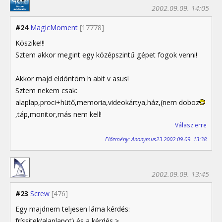
2002.09.09. 14:05
#24
MagicMoment
[17778]
Köszike!!!
Sztem akkor megint egy középszintű gépet fogok venni!
Akkor majd eldöntöm h abit v asus!
Sztem nekem csak:
alaplap,proci+hütő,memoria,videokártya,ház,(nem doboz
,táp,monitor,más nem kell!
Válasz erre
Előzmény: Anonymus23 2002.09.09. 13:38
2002.09.09. 13:45
#23
Screw
[476]
Egy majdnem teljesen láma kérdés:
fríssitek(alaplapot) és a kérdés >