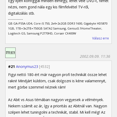
Egy ilyen konfiggal minden elmegy, lehet vele DVD-t, filmet
nézni, nem gond nála egy kis filmfelvétel TV-ről,
digitalizálás stb.
GB GA-P55A-UD4, Core i5 750, 2x4+2x2GB DDR3 1600, Gigabyte HD5870
1GB, 1TB+3x2TB+750GB SATA2 Samsung, Genius5.1HomeTheater,
Logitech G5, Samsung P2770HD, Corsair CX400W
Válasz erre
2002.09.09. 11:36
#21
Anonymus23
[4532]
Figyi nettó 180-ért már nagyon profi technikát össze lehet
rakni! Mindjárt küldöm, csak dolgozni is kéne valamennyit,
mert görbe szemmel néznek rám!
Az Abit vs Asus témában nagyon vegyesek a vélmények.
Nekem számít az ár, így a prioritás az Abitnál van. Nagyon
szépen lehet tuningolni a technikát, stabil. Mi kell még! Az