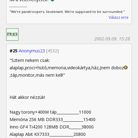
"We're paratroopers, lieutenant. We're supposed to be surrounded."
Válasz erre
2002.09.09. 15:28
#25
Anonymus23
[4532]
"Sztem nekem csak:
alaplap,proci+hütő,memoria,videokártya,ház,(nem doboz
,táp,monitor,más nem kell!"
Hát akkor nézzük!
Nagy torony+400W táp____________11000
Memória 256 MB DDR333___________15400
Inno GF4 Ti4200 128MB DDR,______38000
Alaplap Abit KX7333_____________20800