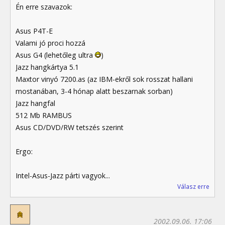
Én erre szavazok:
Asus P4T-E
Valami jó proci hozzá
Asus G4 (lehetőleg ultra
)
Jazz hangkártya 5.1
Maxtor vinyó 7200.as (az IBM-ekről sok rosszat hallani
mostanában, 3-4 hónap alatt beszarnak sorban)
Jazz hangfal
512 Mb RAMBUS
Asus CD/DVD/RW tetszés szerint
Ergo:
Intel-Asus-Jazz párti vagyok...
Válasz erre
2002.09.06. 17:06