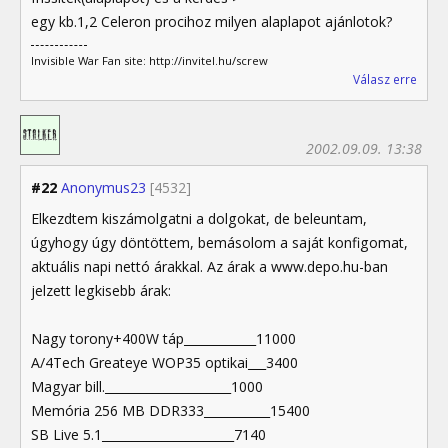
egy kb.1,2 Celeron procihoz milyen alaplapot ajánlotok?
Invisible War Fan site: http://invitel.hu/screw
Válasz erre
2002.09.09. 13:38
#22
Anonymus23
[4532]
Elkezdtem kiszámolgatni a dolgokat, de beleuntam,
úgyhogy úgy döntöttem, bemásolom a saját konfigomat,
aktuális napi nettó árakkal. Az árak a www.depo.hu-ban
jelzett legkisebb árak:
Nagy torony+400W táp____________11000
A/4Tech Greateye WOP35 optikai___3400
Magyar bill._____________________1000
Memória 256 MB DDR333___________15400
SB Live 5.1______________________7140