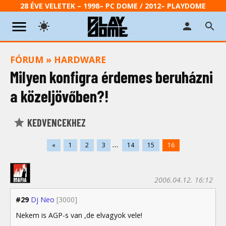
28 ÉVE VELETEK – 1998– PC DOME / 2012– PLAYDOME
FÓRUM
»
HARDWARE
Milyen konfigra érdemes beruházni
a közeljövőben?!
KEDVENCEKHEZ
...
«
1
2
3
14
15
16
2006.04.12. 16:12
#29
Dj Neo
[3000]
Nekem is AGP-s van ,de elvagyok vele!