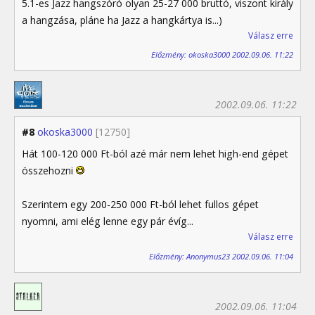
5.1-es Jazz hangszóró olyan 25-27 000 bruttó, viszont király
a hangzása, pláne ha Jazz a hangkártya is...)
Válasz erre
Előzmény: okoska3000 2002.09.06. 11:22
2002.09.06. 11:22
#8
okoska3000
[12750]
Hát 100-120 000 Ft-ból azé már nem lehet high-end gépet
összehozni
Szerintem egy 200-250 000 Ft-ból lehet fullos gépet
nyomni, ami elég lenne egy pár évíg...
Válasz erre
Előzmény: Anonymus23 2002.09.06. 11:04
2002.09.06. 11:04