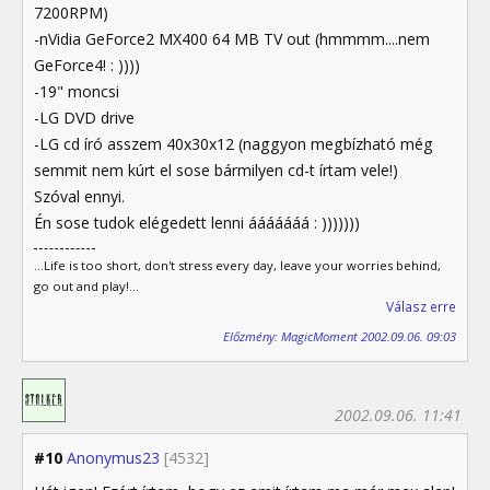
7200RPM)
-nVidia GeForce2 MX400 64 MB TV out (hmmmm....nem
GeForce4! : ))))
-19" moncsi
-LG DVD drive
-LG cd író asszem 40x30x12 (naggyon megbízható még
semmit nem kúrt el sose bármilyen cd-t írtam vele!)
Szóval ennyi.
Én sose tudok elégedett lenni ááááááá : )))))))
...Life is too short, don't stress every day, leave your worries behind,
go out and play!...
Válasz erre
Előzmény: MagicMoment 2002.09.06. 09:03
2002.09.06. 11:41
#10
Anonymus23
[4532]